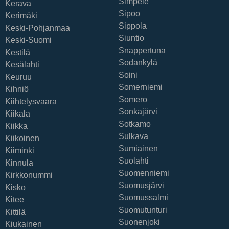
Simpele
Kerava
Sipoo
Kerimäki
Sippola
Keski-Pohjanmaa
Siuntio
Keski-Suomi
Snappertuna
Kestilä
Sodankylä
Kesälahti
Soini
Keuruu
Somerniemi
Kihniö
Somero
Kiihtelysvaara
Sonkajärvi
Kiikala
Sotkamo
Kiikka
Sulkava
Kiikoinen
Sumiainen
Kiiminki
Suolahti
Kinnula
Suomenniemi
Kirkkonummi
Suomusjärvi
Kisko
Suomussalmi
Kitee
Suomutunturi
Kittilä
Suonenjoki
Kiukainen