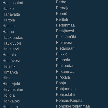
Perho
Hankasalmi
Pernaja
Hanko
Perniö
Harjavalta
Pertteli
Hartola
Pertunmaa
Hattula
Petäjävesi
Hauho
Pieksämäki
Haukipudas
Pielavesi
Haukivuori
Pietarsaari
Hausjärvi
Piikkiö
Heinola
Piippola
Heinävesi
Pihtipudas
Helsinki
Pirkanmaa
Himanka
Pirkkala
Himos
Pohja
Hinnerjoki
Pohjanmaa
Hirvensalmi
Pohjaslahti
Hollola
Pohjois-Karjala
Honkajoki
Pohjois-Pohjanmaa
Huittinen