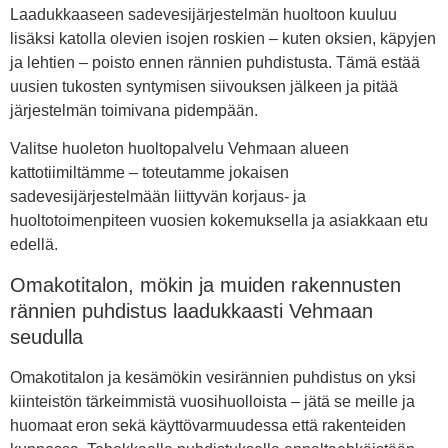
Laadukkaaseen sadevesijärjestelmän huoltoon kuuluu
lisäksi katolla olevien isojen roskien – kuten oksien, käpyjen
ja lehtien – poisto ennen rännien puhdistusta. Tämä estää
uusien tukosten syntymisen siivouksen jälkeen ja pitää
järjestelmän toimivana pidempään.
Valitse huoleton huoltopalvelu Vehmaan alueen
kattotiimiltämme – toteutamme jokaisen
sadevesijärjestelmään liittyvän korjaus- ja
huoltotoimenpiteen vuosien kokemuksella ja asiakkaan etu
edellä.
Omakotitalon, mökin ja muiden rakennusten
rännien puhdistus laadukkaasti Vehmaan
seudulla
Omakotitalon ja kesämökin vesirännien puhdistus on yksi
kiinteistön tärkeimmistä vuosihuolloista – jätä se meille ja
huomaat eron sekä käyttövarmuudessa että rakenteiden