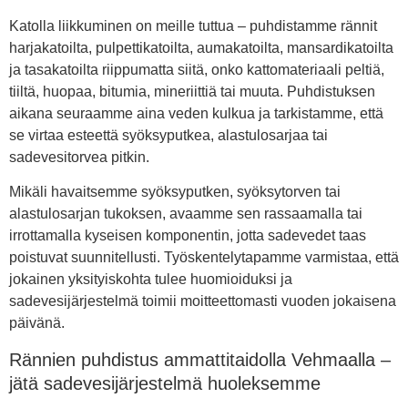
Katolla liikkuminen on meille tuttua – puhdistamme rännit
harjakatoilta, pulpettikatoilta, aumakatoilta, mansardikatoilta
ja tasakatoilta riippumatta siitä, onko kattomateriaali peltiä,
tiiltä, huopaa, bitumia, mineriittiä tai muuta. Puhdistuksen
aikana seuraamme aina veden kulkua ja tarkistamme, että
se virtaa esteettä syöksyputkea, alastulosarjaa tai
sadevesitorvea pitkin.
Mikäli havaitsemme syöksyputken, syöksytorven tai
alastulosarjan tukoksen, avaamme sen rassaamalla tai
irrottamalla kyseisen komponentin, jotta sadevedet taas
poistuvat suunnitellusti. Työskentelytapamme varmistaa, että
jokainen yksityiskohta tulee huomioiduksi ja
sadevesijärjestelmä toimii moitteettomasti vuoden jokaisena
päivänä.
Rännien puhdistus ammattitaidolla Vehmaalla –
jätä sadevesijärjestelmä huoleksemme