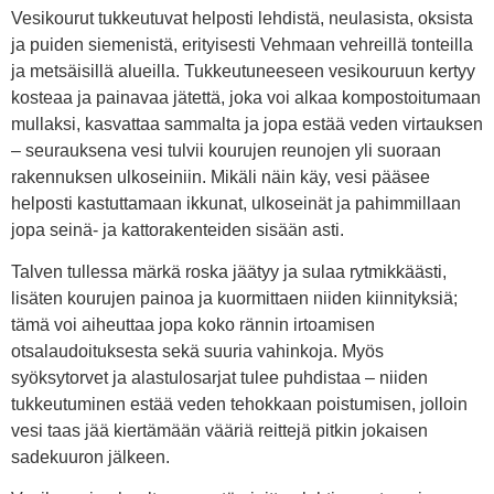
Vesikourut tukkeutuvat helposti lehdistä, neulasista, oksista
ja puiden siemenistä, erityisesti Vehmaan vehreillä tonteilla
ja metsäisillä alueilla. Tukkeutuneeseen vesikouruun kertyy
kosteaa ja painavaa jätettä, joka voi alkaa kompostoitumaan
mullaksi, kasvattaa sammalta ja jopa estää veden virtauksen
– seurauksena vesi tulvii kourujen reunojen yli suoraan
rakennuksen ulkoseiniin. Mikäli näin käy, vesi pääsee
helposti kastuttamaan ikkunat, ulkoseinät ja pahimmillaan
jopa seinä- ja kattorakenteiden sisään asti.
Talven tullessa märkä roska jäätyy ja sulaa rytmikkäästi,
lisäten kourujen painoa ja kuormittaen niiden kiinnityksiä;
tämä voi aiheuttaa jopa koko rännin irtoamisen
otsalaudoituksesta sekä suuria vahinkoja. Myös
syöksytorvet ja alastulosarjat tulee puhdistaa – niiden
tukkeutuminen estää veden tehokkaan poistumisen, jolloin
vesi taas jää kiertämään vääriä reittejä pitkin jokaisen
sadekuuron jälkeen.