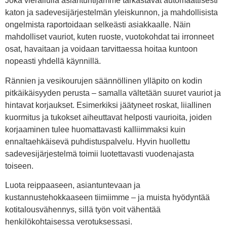
Joka vierailulla asiantuntijamme tarkastavat automaattisesti
katon ja sadevesijärjestelmän yleiskunnon, ja mahdollisista
ongelmista raportoidaan selkeästi asiakkaalle. Näin
mahdolliset vauriot, kuten ruoste, vuotokohdat tai irronneet
osat, havaitaan ja voidaan tarvittaessa hoitaa kuntoon
nopeasti yhdellä käynnillä.
Rännien ja vesikourujen säännöllinen ylläpito on kodin
pitkäikäisyyden perusta – samalla vältetään suuret vauriot ja
hintavat korjaukset. Esimerkiksi jäätyneet roskat, liiallinen
kuormitus ja tukokset aiheuttavat helposti vaurioita, joiden
korjaaminen tulee huomattavasti kalliimmaksi kuin
ennaltaehkäisevä puhdistuspalvelu. Hyvin huollettu
sadevesijärjestelmä toimii luotettavasti vuodenajasta
toiseen.
Luota reippaaseen, asiantuntevaan ja
kustannustehokkaaseen tiimiimme – ja muista hyödyntää
kotitalousvähennys, sillä työn voit vähentää
henkilökohtaisessa verotuksessasi.