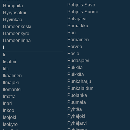
Pohjois-Savo
Humppila
Pohjois-Suomi
Hyrynsalmi
Polvijärvi
Hyvinkää
Pomarkku
Hämeenkoski
Pori
Hämeenkyrö
Pornainen
Hämeenlinna
Porvoo
I
Posio
Ii
Pudasjärvi
Iisalmi
Pukkila
Iitti
Pulkkila
Ikaalinen
Punkaharju
Ilmajoki
Punkalaidun
Ilomantsi
Puolanka
Imatra
Puumala
Inari
Pyhtää
Inkoo
Pyhäjoki
Isojoki
Pyhäjärvi
Isokyrö