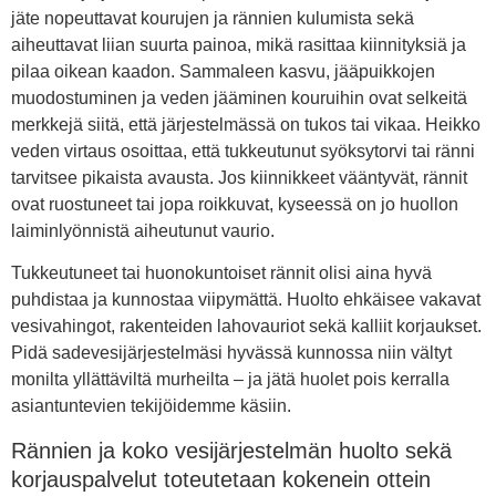
jäte nopeuttavat kourujen ja rännien kulumista sekä
aiheuttavat liian suurta painoa, mikä rasittaa kiinnityksiä ja
pilaa oikean kaadon. Sammaleen kasvu, jääpuikkojen
muodostuminen ja veden jääminen kouruihin ovat selkeitä
merkkejä siitä, että järjestelmässä on tukos tai vikaa. Heikko
veden virtaus osoittaa, että tukkeutunut syöksytorvi tai ränni
tarvitsee pikaista avausta. Jos kiinnikkeet vääntyvät, rännit
ovat ruostuneet tai jopa roikkuvat, kyseessä on jo huollon
laiminlyönnistä aiheutunut vaurio.
Tukkeutuneet tai huonokuntoiset rännit olisi aina hyvä
puhdistaa ja kunnostaa viipymättä. Huolto ehkäisee vakavat
vesivahingot, rakenteiden lahovauriot sekä kalliit korjaukset.
Pidä sadevesijärjestelmäsi hyvässä kunnossa niin vältyt
monilta yllättäviltä murheilta – ja jätä huolet pois kerralla
asiantuntevien tekijöidemme käsiin.
Rännien ja koko vesijärjestelmän huolto sekä
korjauspalvelut toteutetaan kokenein ottein