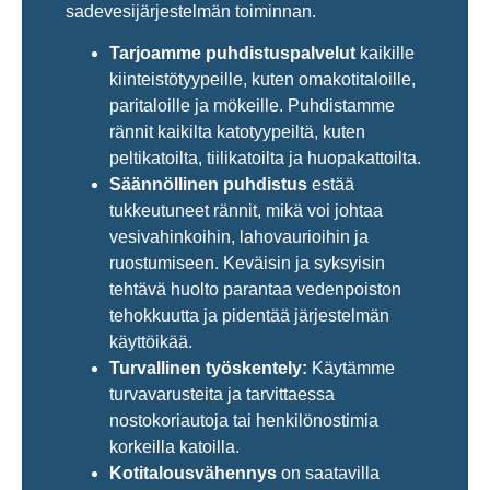
sadevesijärjestelmän toiminnan.
Tarjoamme puhdistuspalvelut
kaikille
kiinteistötyypeille, kuten omakotitaloille,
paritaloille ja mökeille. Puhdistamme
rännit kaikilta katotyypeiltä, kuten
peltikatoilta, tiilikatoilta ja huopakattoilta.
Säännöllinen puhdistus
estää
tukkeutuneet rännit, mikä voi johtaa
vesivahinkoihin, lahovaurioihin ja
ruostumiseen. Keväisin ja syksyisin
tehtävä huolto parantaa vedenpoiston
tehokkuutta ja pidentää järjestelmän
käyttöikää.
Turvallinen työskentely:
Käytämme
turvavarusteita ja tarvittaessa
nostokoriautoja tai henkilönostimia
korkeilla katoilla.
Kotitalousvähennys
on saatavilla