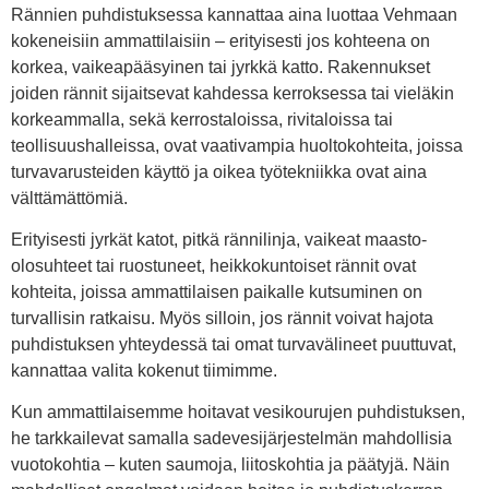
Rännien puhdistuksessa kannattaa aina luottaa Vehmaan
kokeneisiin ammattilaisiin – erityisesti jos kohteena on
korkea, vaikeapääsyinen tai jyrkkä katto. Rakennukset
joiden rännit sijaitsevat kahdessa kerroksessa tai vieläkin
korkeammalla, sekä kerrostaloissa, rivitaloissa tai
teollisuushalleissa, ovat vaativampia huoltokohteita, joissa
turvavarusteiden käyttö ja oikea työtekniikka ovat aina
välttämättömiä.
Erityisesti jyrkät katot, pitkä rännilinja, vaikeat maasto-
olosuhteet tai ruostuneet, heikkokuntoiset rännit ovat
kohteita, joissa ammattilaisen paikalle kutsuminen on
turvallisin ratkaisu. Myös silloin, jos rännit voivat hajota
puhdistuksen yhteydessä tai omat turvavälineet puuttuvat,
kannattaa valita kokenut tiimimme.
Kun ammattilaisemme hoitavat vesikourujen puhdistuksen,
he tarkkailevat samalla sadevesijärjestelmän mahdollisia
vuotokohtia – kuten saumoja, liitoskohtia ja päätyjä. Näin