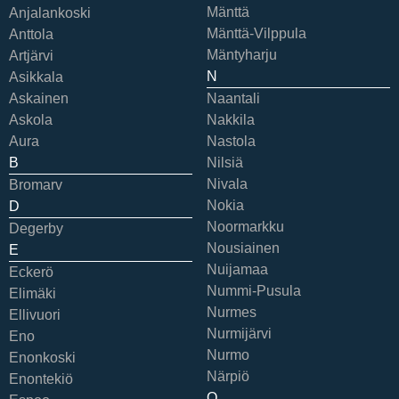
Mänttä
Anjalankoski
Mänttä-Vilppula
Anttola
Mäntyharju
Artjärvi
N
Asikkala
Askainen
Naantali
Askola
Nakkila
Aura
Nastola
B
Nilsiä
Nivala
Bromarv
Nokia
D
Noormarkku
Degerby
Nousiainen
E
Nuijamaa
Eckerö
Nummi-Pusula
Elimäki
Nurmes
Ellivuori
Nurmijärvi
Eno
Nurmo
Enonkoski
Närpiö
Enontekiö
O