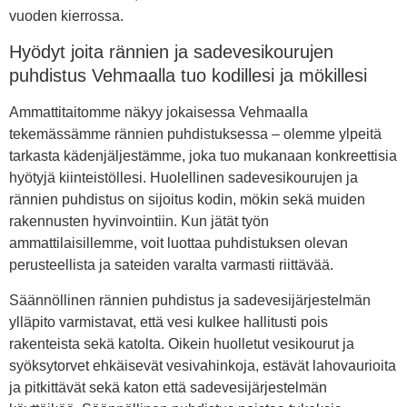
vuoden kierrossa.
Hyödyt joita rännien ja sadevesikourujen
puhdistus Vehmaalla tuo kodillesi ja mökillesi
Ammattitaitomme näkyy jokaisessa Vehmaalla
tekemässämme rännien puhdistuksessa – olemme ylpeitä
tarkasta kädenjäljestämme, joka tuo mukanaan konkreettisia
hyötyjä kiinteistöllesi. Huolellinen sadevesikourujen ja
rännien puhdistus on sijoitus kodin, mökin sekä muiden
rakennusten hyvinvointiin. Kun jätät työn
ammattilaisillemme, voit luottaa puhdistuksen olevan
perusteellista ja sateiden varalta varmasti riittävää.
Säännöllinen rännien puhdistus ja sadevesijärjestelmän
ylläpito varmistavat, että vesi kulkee hallitusti pois
rakenteista sekä katolta. Oikein huolletut vesikourut ja
syöksytorvet ehkäisevät vesivahinkoja, estävät lahovaurioita
ja pitkittävät sekä katon että sadevesijärjestelmän