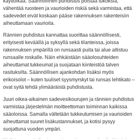
käyttöikää. Säännöllinen puhdistus poistaa tukoksia,
vähentää ruosteen ja vaurioiden riskiä sekä varmistaa, että
sadevedet eivät koskaan pääse rakennuksen rakenteisiin
aiheuttamaan vaurioita.
Rännien puhdistus kannattaa suorittaa säännöllisesti,
erityisesti keväällä ja syksyllä sekä tilanteissa, joissa
rakennuksen ympärillä on runsaasti puita tai alue altistuu
runsaalle roskalle. Näin ehkäistään sääolosuhteiden
aiheuttamat tukkeumat ja suojataan kiinteistöä talven
rasituksilta. Säännöllisen ajankohdan lisäksi myös
erikoisolot – kuten tuuliset syysmyrskyt tai runsas lehtikato –
ovat syitä tehdä ylimääräistä puhdistusta.
Juuri oikea-aikainen sadevesikourujen ja rännien puhdistus
varmistaa järjestelmän moitteettoman toiminnan kaikissa
sääoloissa. Samalla vältetään tukkeutumisen ja vaurioiden
aiheuttamat suuret lisäkustannukset, ja kotisi pysyy
suojattuna vuoden ympäri.