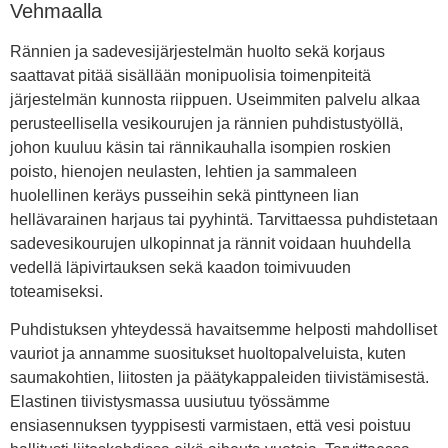
Vehmaalla
Rännien ja sadevesijärjestelmän huolto sekä korjaus
saattavat pitää sisällään monipuolisia toimenpiteitä
järjestelmän kunnosta riippuen. Useimmiten palvelu alkaa
perusteellisella vesikourujen ja rännien puhdistustyöllä,
johon kuuluu käsin tai rännikauhalla isompien roskien
poisto, hienojen neulasten, lehtien ja sammaleen
huolellinen keräys pusseihin sekä pinttyneen lian
hellävarainen harjaus tai pyyhintä. Tarvittaessa puhdistetaan
sadevesikourujen ulkopinnat ja rännit voidaan huuhdella
vedellä läpivirtauksen sekä kaadon toimivuuden
toteamiseksi.
Puhdistuksen yhteydessä havaitsemme helposti mahdolliset
vauriot ja annamme suositukset huoltopalveluista, kuten
saumakohtien, liitosten ja päätykappaleiden tiivistämisestä.
Elastinen tiivistysmassa uusiutuu työssämme
ensiasennuksen tyyppisesti varmistaen, että vesi poistuu