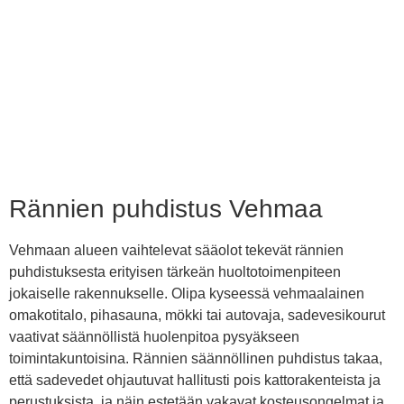
Rännien puhdistus Vehmaa
Vehmaan alueen vaihtelevat sääolot tekevät rännien
puhdistuksesta erityisen tärkeän huoltotoimenpiteen
jokaiselle rakennukselle. Olipa kyseessä vehmaalainen
omakotitalo, pihasauna, mökki tai autovaja, sadevesikourut
vaativat säännöllistä huolenpitoa pysyäkseen
toimintakuntoisina. Rännien säännöllinen puhdistus takaa,
että sadevedet ohjautuvat hallitusti pois kattorakenteista ja
perustuksista, ja näin estetään vakavat kosteusongelmat ja