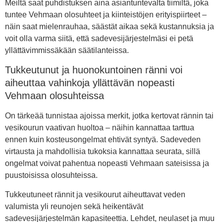
Meiltä saat puhdistuksen aina asiantuntevalta tiimiltä, joka
tuntee Vehmaan olosuhteet ja kiinteistöjen erityispiirteet –
näin saat mielenrauhaa, säästät aikaa sekä kustannuksia ja
voit olla varma siitä, että sadevesijärjestelmäsi ei petä
yllättävimmissäkään säätilanteissa.
Tukkeutunut ja huonokuntoinen ränni voi
aiheuttaa vahinkoja yllättävän nopeasti
Vehmaan olosuhteissa
On tärkeää tunnistaa ajoissa merkit, jotka kertovat rännin tai
vesikourun vaativan huoltoa – näihin kannattaa tarttua
ennen kuin kosteusongelmat ehtivät syntyä. Sadeveden
virtausta ja mahdollisia tukoksia kannattaa seurata, sillä
ongelmat voivat pahentua nopeasti Vehmaan sateisissa ja
puustoisissa olosuhteissa.
Tukkeutuneet rännit ja vesikourut aiheuttavat veden
valumista yli reunojen sekä heikentävät
sadevesijärjestelmän kapasiteettia. Lehdet, neulaset ja muu