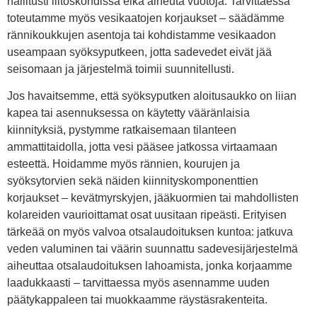
hallitusti liitoskohdissa eikä aiheuta vuotoja. Tarvittaessa
toteutamme myös vesikaatojen korjaukset – säädämme
rännikoukkujen asentoja tai kohdistamme vesikaadon
useampaan syöksyputkeen, jotta sadevedet eivät jää
seisomaan ja järjestelmä toimii suunnitellusti.
Jos havaitsemme, että syöksyputken aloitusaukko on liian
kapea tai asennuksessa on käytetty vääränlaisia
kiinnityksiä, pystymme ratkaisemaan tilanteen
ammattitaidolla, jotta vesi pääsee jatkossa virtaamaan
esteettä. Hoidamme myös rännien, kourujen ja
syöksytorvien sekä näiden kiinnityskomponenttien
korjaukset – kevätmyrskyjen, jääkuormien tai mahdollisten
kolareiden vaurioittamat osat uusitaan ripeästi. Erityisen
tärkeää on myös valvoa otsalaudoituksen kuntoa: jatkuva
veden valuminen tai väärin suunnattu sadevesijärjestelmä
aiheuttaa otsalaudoituksen lahoamista, jonka korjaamme
laadukkaasti – tarvittaessa myös asennamme uuden
päätykappaleen tai muokkaamme räystäsrakenteita.