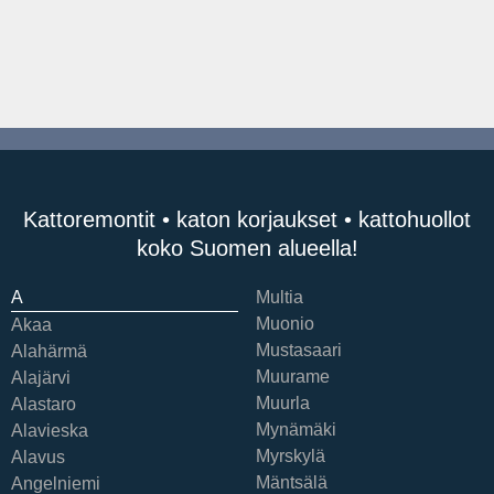
Kattoremontit • katon korjaukset • kattohuollot
koko Suomen alueella!
A
Multia
Muonio
Akaa
Mustasaari
Alahärmä
Muurame
Alajärvi
Muurla
Alastaro
Mynämäki
Alavieska
Myrskylä
Alavus
Mäntsälä
Angelniemi