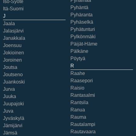
Pyhämaa
Iso-Syöte
Pyhäntä
Itä-Suomi
Pyhäranta
J
Pyhäselkä
Jaala
Pyhätunturi
Jalasjärvi
Pylkönmäki
Janakkala
Päijät-Häme
Joensuu
Pälkäne
Jokioinen
Pöytyä
Joroinen
R
Joutsa
Raahe
Joutseno
Raasepori
Juankoski
Raisio
Jurva
Rantasalmi
Juuka
Rantsila
Juupajoki
Ranua
Juva
Rauma
Jyväskylä
Rautalampi
Jämijärvi
Rautavaara
Jämsä