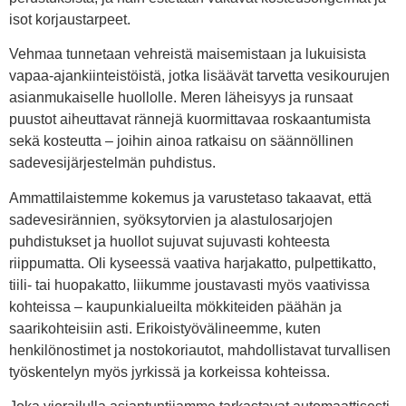
isot korjaustarpeet.
Vehmaa tunnetaan vehreistä maisemistaan ja lukuisista
vapaa-ajankiinteistöistä, jotka lisäävät tarvetta vesikourujen
asianmukaiselle huollolle. Meren läheisyys ja runsaat
puustot aiheuttavat rännejä kuormittavaa roskaantumista
sekä kosteutta – joihin ainoa ratkaisu on säännöllinen
sadevesijärjestelmän puhdistus.
Ammattilaistemme kokemus ja varustetaso takaavat, että
sadevesirännien, syöksytorvien ja alastulosarjojen
puhdistukset ja huollot sujuvat sujuvasti kohteesta
riippumatta. Oli kyseessä vaativa harjakatto, pulpettikatto,
tiili- tai huopakatto, liikumme joustavasti myös vaativissa
kohteissa – kaupunkialueilta mökkiteiden päähän ja
saarikohteisiin asti. Erikoistyövälineemme, kuten
henkilönostimet ja nostokoriautot, mahdollistavat turvallisen
työskentelyn myös jyrkissä ja korkeissa kohteissa.