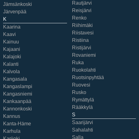
Rautjärvi
Jämsänkoski
Reisjärvi
Järvenpää
Renko
K
Riihimäki
Kaarina
Riistavesi
Kaavi
Ristiina
Kainuu
Ristijärvi
Kajaani
Rovaniemi
Kalajoki
Ruka
Kalanti
Ruokolahti
Kalvola
Ruotsinpyhtää
Kangasala
Ruovesi
Kangaslampi
Rusko
Kangasniemi
Rymättylä
Kankaanpää
Rääkkylä
Kannonkoski
S
Kannus
Saarijärvi
Kanta-Häme
Sahalahti
Karhula
Salla
Karijoki