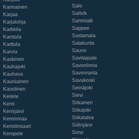
Salo
Karinainen
Saltvik
Karjaa
Sammatti
Karjalohja
Sappee
Karkkila
Sastamala
Karstula
Satakunta
Karttula
Sauvo
Karvia
Savitaipale
Kaskinen
Savonlinna
Kauhajoki
Savonranta
Kauhava
Savukoski
Kauniainen
Seinäjoki
Kaustinen
Sievi
Keitele
Siikainen
Kemi
Siikajoki
Kemijärvi
Siikalatva
Keminmaa
Siilinjärvi
Kemiönsaari
Simo
Kempele