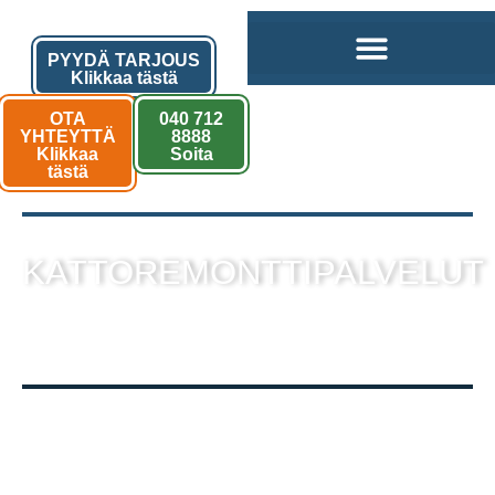
PYYDÄ TARJOUS
Klikkaa tästä
OTA
040 712
YHTEYTTÄ
8888
Klikkaa
Soita
tästä
KATTOREMONTTIPALVELUT
sekä muut kattotyöt laadukkaalla
toteutuksella!