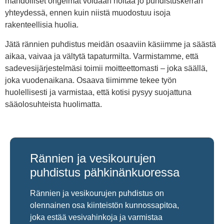
mahdolliset ongelmat voidaan hoitaa jo puhdistuskerran
yhteydessä, ennen kuin niistä muodostuu isoja
rakenteellisia huolia.
Jätä rännien puhdistus meidän osaaviin käsiimme ja säästä
aikaa, vaivaa ja vältytä tapaturmilta. Varmistamme, että
sadevesijärjestelmäsi toimii moitteettomasti – joka säällä,
joka vuodenaikana. Osaava tiimimme tekee työn
huolellisesti ja varmistaa, että kotisi pysyy suojattuna
sääolosuhteista huolimatta.
Rännien ja vesikourujen
puhdistus pähkinänkuoressa
Rännien ja vesikourujen puhdistus on
olennainen osa kiinteistön kunnossapitoa,
joka estää vesivahinkoja ja varmistaa