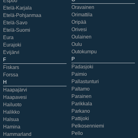
Espoo
Oravainen
Etelä-Karjala
Orimattila
Etelä-Pohjanmaa
Oripää
Etelä-Savo
Orivesi
Etelä-Suomi
Oulainen
Eura
Oulu
Eurajoki
Outokumpu
Evijärvi
P
F
Padasjoki
Fiskars
Paimio
Forssa
Pallastunturi
H
Paltamo
Haapajärvi
Parainen
Haapavesi
Parikkala
Hailuoto
Parkano
Halikko
Pattijoki
Halsua
Pelkosenniemi
Hamina
Pello
Hammarland