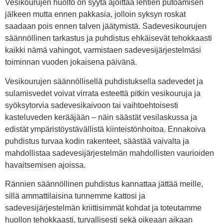
Vesikourujen huolto on syytä ajoittaa lehtien putoamisen
jälkeen mutta ennen pakkasia, jolloin syksyn roskat
saadaan pois ennen talven jäätymistä. Sadevesikourujen
säännöllinen tarkastus ja puhdistus ehkäisevät tehokkaasti
kaikki nämä vahingot, varmistaen sadevesijärjestelmäsi
toiminnan vuoden jokaisena päivänä.
Vesikourujen säännöllisellä puhdistuksella sadevedet ja
sulamisvedet voivat virrata esteettä pitkin vesikouruja ja
syöksytorvia sadevesikaivoon tai vaihtoehtoisesti
kasteluveden kerääjään – näin säästät vesilaskussa ja
edistät ympäristöystävällistä kiinteistönhoitoa. Ennakoiva
puhdistus turvaa kodin rakenteet, säästää vaivalta ja
mahdollistaa sadevesijärjestelmän mahdollisten vaurioiden
havaitsemisen ajoissa.
Rännien säännöllinen puhdistus kannattaa jättää meille,
sillä ammattilaisina tunnemme kattosi ja
sadevesijärjestelmän kriittisimmät kohdat ja toteutamme
huollon tehokkaasti, turvallisesti sekä oikeaan aikaan