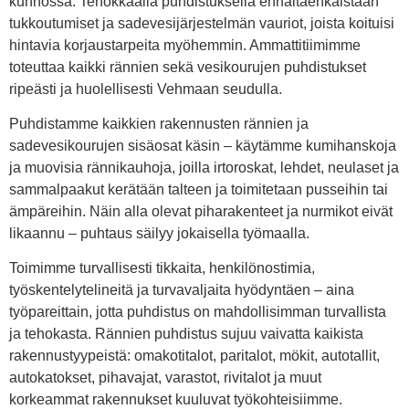
kunnossa. Tehokkaalla puhdistuksella ennaltaehkäistään
tukkoutumiset ja sadevesijärjestelmän vauriot, joista koituisi
hintavia korjaustarpeita myöhemmin. Ammattitiimimme
toteuttaa kaikki rännien sekä vesikourujen puhdistukset
ripeästi ja huolellisesti Vehmaan seudulla.
Puhdistamme kaikkien rakennusten rännien ja
sadevesikourujen sisäosat käsin – käytämme kumihanskoja
ja muovisia rännikauhoja, joilla irtoroskat, lehdet, neulaset ja
sammalpaakut kerätään talteen ja toimitetaan pusseihin tai
ämpäreihin. Näin alla olevat piharakenteet ja nurmikot eivät
likaannu – puhtaus säilyy jokaisella työmaalla.
Toimimme turvallisesti tikkaita, henkilönostimia,
työskentelytelineitä ja turvavaljaita hyödyntäen – aina
työpareittain, jotta puhdistus on mahdollisimman turvallista
ja tehokasta. Rännien puhdistus sujuu vaivatta kaikista
rakennustyypeistä: omakotitalot, paritalot, mökit, autotallit,
autokatokset, pihavajat, varastot, rivitalot ja muut
korkeammat rakennukset kuuluvat työkohteisiimme.