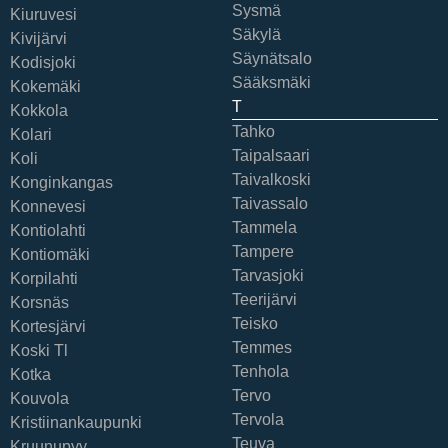
Sysmä
Kiuruvesi
Säkylä
Kivijärvi
Säynätsalo
Kodisjoki
Sääksmäki
Kokemäki
T
Kokkola
Tahko
Kolari
Taipalsaari
Koli
Taivalkoski
Konginkangas
Taivassalo
Konnevesi
Tammela
Kontiolahti
Tampere
Kontiomäki
Tarvasjoki
Korpilahti
Teerijärvi
Korsnäs
Teisko
Kortesjärvi
Temmes
Koski Tl
Tenhola
Kotka
Tervo
Kouvola
Tervola
Kristiinankaupunki
Teuva
Kruunupyy