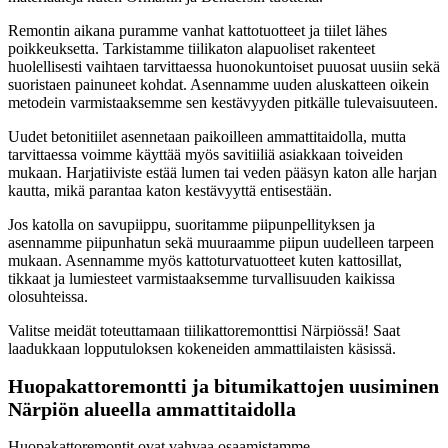
Remontin aikana puramme vanhat kattotuotteet ja tiilet lähes
poikkeuksetta. Tarkistamme tiilikaton alapuoliset rakenteet
huolellisesti vaihtaen tarvittaessa huonokuntoiset puuosat uusiin sekä
suoristaen painuneet kohdat. Asennamme uuden aluskatteen oikein
metodein varmistaaksemme sen kestävyyden pitkälle tulevaisuuteen.
Uudet betonitiilet asennetaan paikoilleen ammattitaidolla, mutta
tarvittaessa voimme käyttää myös savitiiliä asiakkaan toiveiden
mukaan. Harjatiiviste estää lumen tai veden pääsyn katon alle harjan
kautta, mikä parantaa katon kestävyyttä entisestään.
Jos katolla on savupiippu, suoritamme piipunpellityksen ja
asennamme piipunhatun sekä muuraamme piipun uudelleen tarpeen
mukaan. Asennamme myös kattoturvatuotteet kuten kattosillat,
tikkaat ja lumiesteet varmistaaksemme turvallisuuden kaikissa
olosuhteissa.
Valitse meidät toteuttamaan tiilikattoremonttisi Närpiössä! Saat
laadukkaan lopputuloksen kokeneiden ammattilaisten käsissä.
Huopakattoremontti ja bitumikattojen uusiminen
Närpiön alueella ammattitaidolla
Huopakattoremontit ovat vahvaa osaamistamme