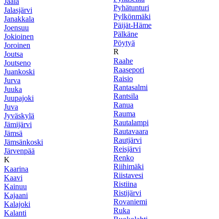
Jaala
Pyhätunturi
Jalasjärvi
Pylkönmäki
Janakkala
Päijät-Häme
Joensuu
Pälkäne
Jokioinen
Pöytyä
Joroinen
R
Joutsa
Raahe
Joutseno
Raasepori
Juankoski
Raisio
Jurva
Rantasalmi
Juuka
Rantsila
Juupajoki
Ranua
Juva
Rauma
Jyväskylä
Rautalampi
Jämijärvi
Rautavaara
Jämsä
Rautjärvi
Jämsänkoski
Reisjärvi
Järvenpää
Renko
K
Riihimäki
Kaarina
Riistavesi
Kaavi
Ristiina
Kainuu
Ristijärvi
Kajaani
Rovaniemi
Kalajoki
Ruka
Kalanti