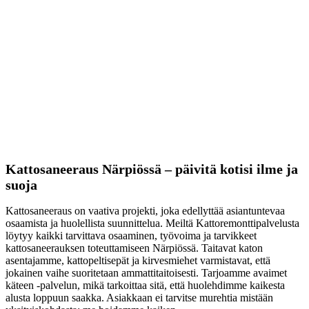
Kattosaneeraus Närpiössä – päivitä kotisi ilme ja
suoja
Kattosaneeraus on vaativa projekti, joka edellyttää asiantuntevaa
osaamista ja huolellista suunnittelua. Meiltä Kattoremonttipalvelusta
löytyy kaikki tarvittava osaaminen, työvoima ja tarvikkeet
kattosaneerauksen toteuttamiseen Närpiössä. Taitavat katon
asentajamme, kattopeltisepät ja kirvesmiehet varmistavat, että
jokainen vaihe suoritetaan ammattitaitoisesti. Tarjoamme avaimet
käteen -palvelun, mikä tarkoittaa sitä, että huolehdimme kaikesta
alusta loppuun saakka. Asiakkaan ei tarvitse murehtia mistään