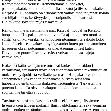
Kattoremonttipalvelussa. Remontoimme huopakatot,
palahuopakatot, bitumikatot, bitumilaattakatot ja tiivissaumakatteet
Närpiössä. Huopakatto on erinomainen valinta moniin ympäristöihin
sen hiljaisuuden, kestävyyden ja monipuolisuuden ansiosta.
Bitumikatto soveltuu myös tasakatoille.
Remontoimme ja asennamme mm. Katepal-, Icopal- ja Kerabit-
huopakatot. Huopakattoremontti voi olla ajankohtainen monista
syistä: katon korkea ikä, kattohuovien irtoaminen tai rakoilu koko
katon alueelta sekä vakavat myrskyvauriot kuten puun kaatuminen
tai suuren oksan putoaminen katolle. Asennusvirheet kuten
läpivientien puutteelliset tiivistykset voivat aiheuttaa laajoja
kattovuotoja.
Kokeneet kattoasentajamme omaavat korkean tietotaidon ja
varmistavat, että kaikki työvaiheet suoritetaan hyvän rakennustavan
mukaisesti yläpohjasta vesikatteeseen asti. Huopakattoremontin
eteneminen alkaa vanhan huopakaton purkamisesta sekä
huopanaulojen ja kiinnityshakasten irrottamisesta. Tarkastamme
puretun katon alla olevan raakaponttilaudoituksen kunnon ja
suoritamme tarvittavat puutyöt.
Tarvittaessa uusimme kastuneet villat sekä eristeet ja lisäämme
lisäeristyksen tarpeen mukaan. Ilmanvaihtokanavien sekä viemärin
tuuletusputken eristäminen kuuluu myös palveluumme. Asennamme