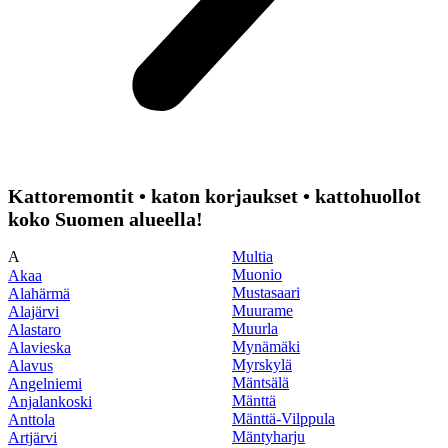
Kattoremontit • katon korjaukset • kattohuollot
koko Suomen alueella!
A
Multia
Muonio
Akaa
Mustasaari
Alahärmä
Muurame
Alajärvi
Muurla
Alastaro
Mynämäki
Alavieska
Myrskylä
Alavus
Mäntsälä
Angelniemi
Mänttä
Anjalankoski
Mänttä-Vilppula
Anttola
Mäntyharju
Artjärvi