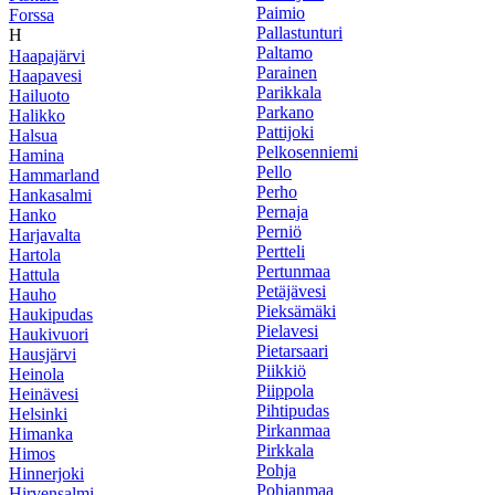
Paimio
Forssa
Pallastunturi
H
Paltamo
Haapajärvi
Parainen
Haapavesi
Parikkala
Hailuoto
Parkano
Halikko
Pattijoki
Halsua
Pelkosenniemi
Hamina
Pello
Hammarland
Perho
Hankasalmi
Pernaja
Hanko
Perniö
Harjavalta
Pertteli
Hartola
Pertunmaa
Hattula
Petäjävesi
Hauho
Pieksämäki
Haukipudas
Pielavesi
Haukivuori
Pietarsaari
Hausjärvi
Piikkiö
Heinola
Piippola
Heinävesi
Pihtipudas
Helsinki
Pirkanmaa
Himanka
Pirkkala
Himos
Pohja
Hinnerjoki
Pohjanmaa
Hirvensalmi