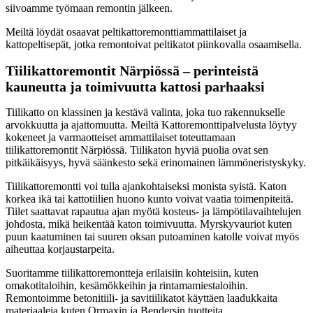
siivoamme työmaan remontin jälkeen.
Meiltä löydät osaavat peltikattoremonttiammattilaiset ja
kattopeltisepät, jotka remontoivat peltikatot piinkovalla osaamisella.
Tiilikattoremontit Närpiössä – perinteistä
kauneutta ja toimivuutta kattosi parhaaksi
Tiilikatto on klassinen ja kestävä valinta, joka tuo rakennukselle
arvokkuutta ja ajattomuutta. Meiltä Kattoremonttipalvelusta löytyy
kokeneet ja varmaotteiset ammattilaiset toteuttamaan
tiilikattoremontit Närpiössä. Tiilikaton hyviä puolia ovat sen
pitkäikäisyys, hyvä säänkesto sekä erinomainen lämmöneristyskyky.
Tiilikattoremontti voi tulla ajankohtaiseksi monista syistä. Katon
korkea ikä tai kattotiilien huono kunto voivat vaatia toimenpiteitä.
Tiilet saattavat rapautua ajan myötä kosteus- ja lämpötilavaihtelujen
johdosta, mikä heikentää katon toimivuutta. Myrskyvauriot kuten
puun kaatuminen tai suuren oksan putoaminen katolle voivat myös
aiheuttaa korjaustarpeita.
Suoritamme tiilikattoremontteja erilaisiin kohteisiin, kuten
omakotitaloihin, kesämökkeihin ja rintamamiestaloihin.
Remontoimme betonitiili- ja savitiilikatot käyttäen laadukkaita
materiaaleja kuten Ormaxin ja Bendersin tuotteita.