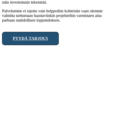
näin investoinnin tekemistä.
Palvelumme ei rajoitu vain helppoihin kohteisiin vaan olemme
valmiita tarttumaan haastaviinkin projekteihin varmistaen aina
parhaan mahdollisen lopputuloksen.
PYYDÄ TARJOUS