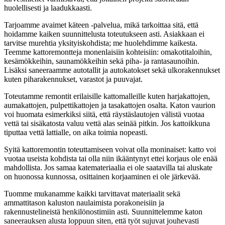
huolellisesti ja laadukkaasti.
Tarjoamme avaimet käteen -palvelua, mikä tarkoittaa sitä, että
hoidamme kaiken suunnittelusta toteutukseen asti. Asiakkaan ei
tarvitse murehtia yksityiskohdista; me huolehdimme kaikesta.
Teemme kattoremontteja monenlaisiin kohteisiin: omakotitaloihin,
kesämökkeihin, saunamökkeihin sekä piha- ja rantasaunoihin.
Lisäksi saneeraamme autotallit ja autokatokset sekä ulkorakennukset
kuten piharakennukset, varastot ja puuvajat.
Toteutamme remontit erilaisille kattomalleille kuten harjakattojen,
aumakattojen, pulpettikattojen ja tasakattojen osalta. Katon vaurion
voi huomata esimerkiksi siitä, että räystäslautojen välistä vuotaa
vettä tai sisäkatosta valuu vettä alas seinää pitkin. Jos kattoikkuna
tiputtaa vettä lattialle, on aika toimia nopeasti.
Syitä kattoremontin toteuttamiseen voivat olla moninaiset: katto voi
vuotaa useista kohdista tai olla niin ikääntynyt ettei korjaus ole enää
mahdollista. Jos samaa katemateriaalia ei ole saatavilla tai aluskate
on huonossa kunnossa, osittainen korjaaminen ei ole järkevää.
Tuomme mukanamme kaikki tarvittavat materiaalit sekä
ammattitason kaluston naulaimista porakoneisiin ja
rakennustelineistä henkilönostimiin asti. Suunnittelemme katon
saneerauksen alusta loppuun siten, että työt sujuvat jouhevasti