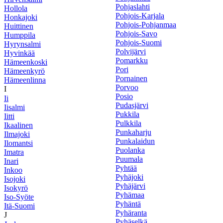
Pohjaslahti
Hollola
Pohjois-Karjala
Honkajoki
Pohjois-Pohjanmaa
Huittinen
Pohjois-Savo
Humppila
Pohjois-Suomi
Hyrynsalmi
Polvijärvi
Hyvinkää
Pomarkku
Hämeenkoski
Pori
Hämeenkyrö
Pornainen
Hämeenlinna
Porvoo
I
Posio
Ii
Pudasjärvi
Iisalmi
Pukkila
Iitti
Pulkkila
Ikaalinen
Punkaharju
Ilmajoki
Punkalaidun
Ilomantsi
Puolanka
Imatra
Puumala
Inari
Pyhtää
Inkoo
Pyhäjoki
Isojoki
Pyhäjärvi
Isokyrö
Pyhämaa
Iso-Syöte
Pyhäntä
Itä-Suomi
Pyhäranta
J
Pyhäselkä