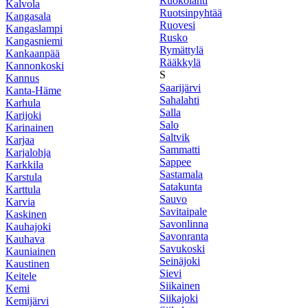
Ruokolahti
Kalvola
Ruotsinpyhtää
Kangasala
Ruovesi
Kangaslampi
Rusko
Kangasniemi
Rymättylä
Kankaanpää
Rääkkylä
Kannonkoski
S
Kannus
Saarijärvi
Kanta-Häme
Sahalahti
Karhula
Salla
Karijoki
Salo
Karinainen
Saltvik
Karjaa
Sammatti
Karjalohja
Sappee
Karkkila
Sastamala
Karstula
Satakunta
Karttula
Sauvo
Karvia
Savitaipale
Kaskinen
Savonlinna
Kauhajoki
Savonranta
Kauhava
Savukoski
Kauniainen
Seinäjoki
Kaustinen
Sievi
Keitele
Siikainen
Kemi
Siikajoki
Kemijärvi