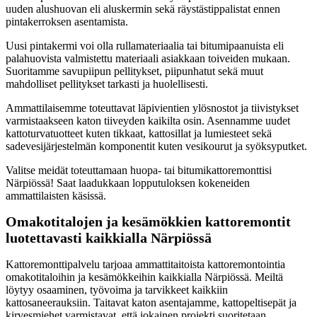
uuden alushuovan eli aluskermin sekä räystästippalistat ennen
pintakerroksen asentamista.
Uusi pintakermi voi olla rullamateriaalia tai bitumipaanuista eli
palahuovista valmistettu materiaali asiakkaan toiveiden mukaan.
Suoritamme savupiipun pellitykset, piipunhatut sekä muut
mahdolliset pellitykset tarkasti ja huolellisesti.
Ammattilaisemme toteuttavat läpivientien ylösnostot ja tiivistykset
varmistaakseen katon tiiveyden kaikilta osin. Asennamme uudet
kattoturvatuotteet kuten tikkaat, kattosillat ja lumiesteet sekä
sadevesijärjestelmän komponentit kuten vesikourut ja syöksyputket.
Valitse meidät toteuttamaan huopa- tai bitumikattoremonttisi
Närpiössä! Saat laadukkaan lopputuloksen kokeneiden
ammattilaisten käsissä.
Omakotitalojen ja kesämökkien kattoremontit
luotettavasti kaikkialla Närpiössä
Kattoremonttipalvelu tarjoaa ammattitaitoista kattoremontointia
omakotitaloihin ja kesämökkeihin kaikkialla Närpiössä. Meiltä
löytyy osaaminen, työvoima ja tarvikkeet kaikkiin
kattosaneerauksiin. Taitavat katon asentajamme, kattopeltisepät ja
kirvesmiehet varmistavat, että jokainen projekti suoritetaan