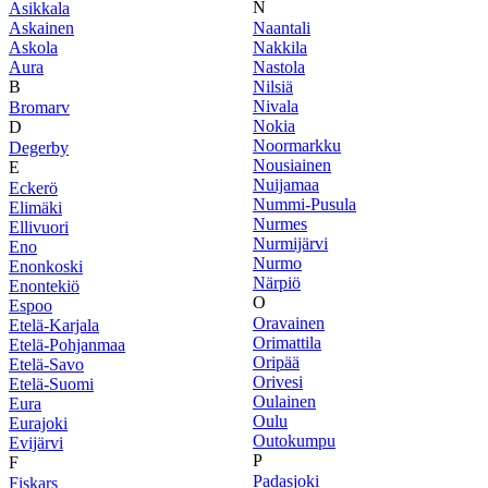
N
Asikkala
Askainen
Naantali
Askola
Nakkila
Aura
Nastola
B
Nilsiä
Nivala
Bromarv
Nokia
D
Noormarkku
Degerby
Nousiainen
E
Nuijamaa
Eckerö
Nummi-Pusula
Elimäki
Nurmes
Ellivuori
Nurmijärvi
Eno
Nurmo
Enonkoski
Närpiö
Enontekiö
O
Espoo
Oravainen
Etelä-Karjala
Orimattila
Etelä-Pohjanmaa
Oripää
Etelä-Savo
Orivesi
Etelä-Suomi
Oulainen
Eura
Oulu
Eurajoki
Outokumpu
Evijärvi
P
F
Padasjoki
Fiskars