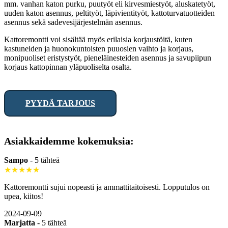
mm. vanhan katon purku, puutyöt eli kirvesmiestyöt, aluskatetyöt,
uuden katon asennus, peltityöt, läpivientityöt, kattoturvatuotteiden
asennus sekä sadevesijärjestelmän asennus.
Kattoremontti voi sisältää myös erilaisia korjaustöitä, kuten
kastuneiden ja huonokuntoisten puuosien vaihto ja korjaus,
monipuoliset eristystyöt, pieneläinesteiden asennus ja savupiipun
korjaus kattopinnan yläpuoliselta osalta.
PYYDÄ TARJOUS
Asiakkaidemme kokemuksia:
Sampo
-
5 tähteä
★★★★★
Kattoremontti sujui nopeasti ja ammattitaitoisesti. Lopputulos on
upea, kiitos!
2024-09-09
Marjatta
-
5 tähteä