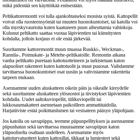
mikä pidentää sen käyttöikää entisestään.
Peltikattoremontti voi tulla ajankohtaiseksi monista syistä. Kattopellit
voivat olla ruosteensyömät tai muuten huonokuntoiset, tai katolla voi
olla myrskyvaurioita kuten kaatuneen puun aiheuttamia vahinkoja.
Kulunut peltikatto saattaa vuotaa läpivientien tai kiinnitysten
kohdalta, jolloin korjaus ei ole enää järkevää.
Suoritamme kattoremontit muun muassa Ruukki-, Weckman-,
Rannila-, Poimukate- ja Metehe-peltikatoille. Remontin aikana
vanha peltikatto puretaan kattotuotteineen ja tarkistetaan katon
alapuoliset rakenteet kuten kattotuolit ja muut puuosat. Vaihdamme
tarvittaessa huonokuntoiset osat uusiin ja vahvistamme rakenteita
tarpeen mukaan.
Asennamme uuden aluskatteen oikein päin ja oikealle kireydelle
sekä suoritamme aluskatteen ylösnostot ja tiivistykset läpivientien
kohdalla. Uudet aaltokuviopellit, tiilikuviopellit tai
lukkosaumakatteet asennetaan paikoilleen ammattitaidolla.
Harjatiiviste estää poikittaislumen tai vesisateen pääsyn yläpohjaan.
Jos katolla on savupiippu, teemme piipunpellityksen ja asennamme
piipunhatun sekä tarvittaessa muuraamme savupiipun katon
yläpuoliselta osaltaan uudelleen. Asennamme myös
kattoturvatuotteet kuten kattosillat, tikkaat ja lumiesteet sekä