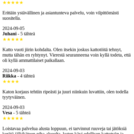
★★★★★
Erittäin ystävällinen ja asiantunteva palvelu, voin vilpittömästi
suositella.
2024-09-05
Juhani
-
5 tähteä
★★★★★
Katto vuoti jiirin kohdalta. Olen itsekin joskus kattotöitä tehnyt,
mutta tähän en ryhtynyt. Vierestä seuranneena voin kyllä todeta, että
oli kyllä ammattilaiset paikallaan.
2024-09-03
Riikka
-
4 tähteä
★★★★
Katon korjaus tehtiin ripeästi ja juuri niinkuin luvattiin, olen todella
tyytyväinen.
2024-09-03
Vesa
-
5 tähteä
★★★★★
Loistavaa palvelua alusta loppuun, ei tarvinnut ruuveja tai jätöksiä
kerätä jälkikäteen piha-alueelta, kuten kävi edellisen kattotyön ja