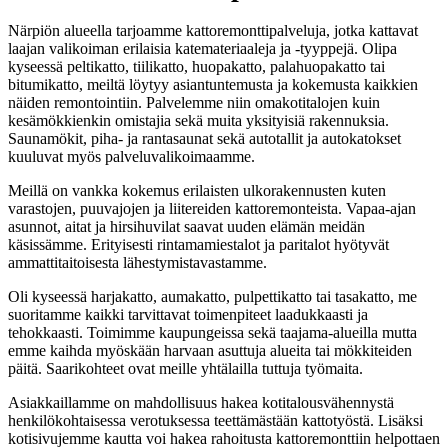
Närpiön alueella tarjoamme kattoremonttipalveluja, jotka kattavat
laajan valikoiman erilaisia katemateriaaleja ja -tyyppejä. Olipa
kyseessä peltikatto, tiilikatto, huopakatto, palahuopakatto tai
bitumikatto, meiltä löytyy asiantuntemusta ja kokemusta kaikkien
näiden remontointiin. Palvelemme niin omakotitalojen kuin
kesämökkienkin omistajia sekä muita yksityisiä rakennuksia.
Saunamökit, piha- ja rantasaunat sekä autotallit ja autokatokset
kuuluvat myös palveluvalikoimaamme.
Meillä on vankka kokemus erilaisten ulkorakennusten kuten
varastojen, puuvajojen ja liitereiden kattoremonteista. Vapaa-ajan
asunnot, aitat ja hirsihuvilat saavat uuden elämän meidän
käsissämme. Erityisesti rintamamiestalot ja paritalot hyötyvät
ammattitaitoisesta lähestymistavastamme.
Oli kyseessä harjakatto, aumakatto, pulpettikatto tai tasakatto, me
suoritamme kaikki tarvittavat toimenpiteet laadukkaasti ja
tehokkaasti. Toimimme kaupungeissa sekä taajama-alueilla mutta
emme kaihda myöskään harvaan asuttuja alueita tai mökkiteiden
päitä. Saarikohteet ovat meille yhtälailla tuttuja työmaita.
Asiakkaillamme on mahdollisuus hakea kotitalousvähennystä
henkilökohtaisessa verotuksessa teettämästään kattotyöstä. Lisäksi
kotisivujemme kautta voi hakea rahoitusta kattoremonttiin helpottaen