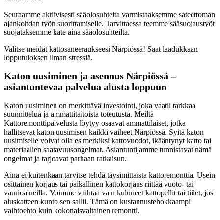
Seuraamme aktiivisesti sääolosuhteita varmistaaksemme sateettoman
ajankohdan työn suorittamiselle. Tarvittaessa teemme sääsuojaustyöt
suojataksemme kate aina sääolosuhteilta.
Valitse meidät kattosaneeraukseesi Närpiössä! Saat laadukkaan
lopputuloksen ilman stressiä.
Katon uusiminen ja asennus Närpiössä –
asiantuntevaa palvelua alusta loppuun
Katon uusiminen on merkittävä investointi, joka vaatii tarkkaa
suunnittelua ja ammattitaitoista toteutusta. Meiltä
Kattoremonttipalvelusta löytyy osaavat ammattilaiset, jotka
hallitsevat katon uusimisen kaikki vaiheet Närpiössä. Syitä katon
uusimiselle voivat olla esimerkiksi kattovuodot, ikääntynyt katto tai
materiaalien saatavuusongelmat. Asiantuntijamme tunnistavat nämä
ongelmat ja tarjoavat parhaan ratkaisun.
Aina ei kuitenkaan tarvitse tehdä täysimittaista kattoremonttia. Usein
osittainen korjaus tai paikallinen kattokorjaus riittää vuoto- tai
vaurioalueilla. Voimme vaihtaa vain kuluneet kattopellit tai tiilet, jos
aluskatteen kunto sen sallii. Tämä on kustannustehokkaampi
vaihtoehto kuin kokonaisvaltainen remontti.