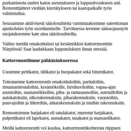
purkamisesta uuden katon asennukseen ja loppusiivoukseen asti.
Remonttijätteet viedään kierrätykseen tai kaatopaikalle työn
valmistuttua.
Seuraamme aktiivisesti sääolosuhteita varmistaaksemme sateettoman
ajankohdan työn suorittamiselle. Tarvittaessa teemme sääsuojaustyöt
suojataksemme kate aina sääolosuhteilta.
Valitse meidät omakotitalosi tai kesämökkisi kattoremonttiin
Närpiössä! Saat laadukkaan lopputuloksen ilman stressiä.
Kattoremonttimme pähkinänkuoressa
Uusimme peltikatot, tiilikatot ja huopakatot sekä bitumikatot.
Toteutamme kattoremontit omakotitaloihin, paritaloihin,
rintamamiestaloihin, kesämökeille, hirsihuviloihin, vapaa-ajan
asuntoihin, saunamökkeihin, piha- ja rantasaunoihin, autotalleihin ja
autokatoksiin, ulkorakennuksiin, piharakennuksiin, varastoihin,
puuvajoihin ja liitereihin, aittarakennuksiin ja muihin rakennuksiin.
Remontoimme harjakatot eli satulakatot, murretut harjakatot,
pulpettikatot eli lapekatot, aumakatot, tasakatot ja mansardikatot.
Meillä kattoremontti voi kuulua, kattoremonttikohteesta riippuen