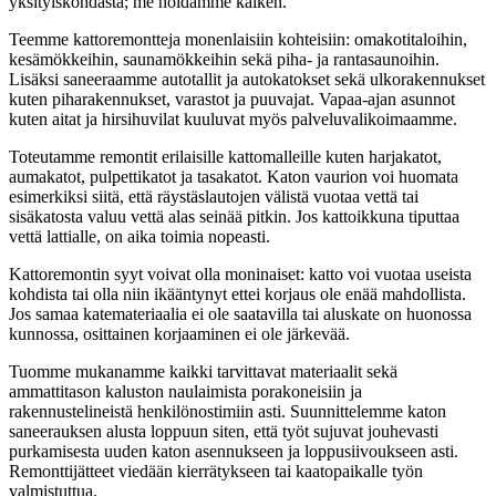
yksityiskohdasta; me hoidamme kaiken.
Teemme kattoremontteja monenlaisiin kohteisiin: omakotitaloihin,
kesämökkeihin, saunamökkeihin sekä piha- ja rantasaunoihin.
Lisäksi saneeraamme autotallit ja autokatokset sekä ulkorakennukset
kuten piharakennukset, varastot ja puuvajat. Vapaa-ajan asunnot
kuten aitat ja hirsihuvilat kuuluvat myös palveluvalikoimaamme.
Toteutamme remontit erilaisille kattomalleille kuten harjakatot,
aumakatot, pulpettikatot ja tasakatot. Katon vaurion voi huomata
esimerkiksi siitä, että räystäslautojen välistä vuotaa vettä tai
sisäkatosta valuu vettä alas seinää pitkin. Jos kattoikkuna tiputtaa
vettä lattialle, on aika toimia nopeasti.
Kattoremontin syyt voivat olla moninaiset: katto voi vuotaa useista
kohdista tai olla niin ikääntynyt ettei korjaus ole enää mahdollista.
Jos samaa katemateriaalia ei ole saatavilla tai aluskate on huonossa
kunnossa, osittainen korjaaminen ei ole järkevää.
Tuomme mukanamme kaikki tarvittavat materiaalit sekä
ammattitason kaluston naulaimista porakoneisiin ja
rakennustelineistä henkilönostimiin asti. Suunnittelemme katon
saneerauksen alusta loppuun siten, että työt sujuvat jouhevasti
purkamisesta uuden katon asennukseen ja loppusiivoukseen asti.
Remonttijätteet viedään kierrätykseen tai kaatopaikalle työn
valmistuttua.