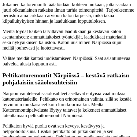
Jokainen kattoremontti räätälöidään kohteen mukaan, jotta saadaan
juuri oikeanlainen ratkaisu ilman turhia toimenpiteitä. Tarjouksemme
perustuu aina tarkkaan arvioon katon tarpeista, mikä takaa
kilpailukykyisen hinnan ja laadukkaan lopputuloksen.
Meiltä löydät kaiken tarvittavan laadukkaan ja kestävän katon
asentamiseen: ammattitaitoiset työntekijät, laadukkaat materiaalit
sekä nykyaikaisen kaluston. Katon uusiminen Närpiössä sujuu
meiltä jouhevasti ja luotettavasti.
Valitse meidät kattosi uudistamiseen Närpiössä! Saat asiantuntevaa
palvelua alusta loppuun asti.
Peltikattoremontit Närpiössä – kestävä ratkaisu
pohjalaisiin sääolosuhteisiin
Närpiön vaihtelevat sääolosuhteet asettavat erityisiä vaatimuksia
kattomateriaaleille. Peltikatto on erinomainen valinta, sillä se kestää
hyvin niin rankkasateet kuin lumikuormatkin. Meiltä
Kattoremonttipalvelusta löytyy taitavat ja kokeneet ammattilaiset
toteuttamaan peltikattoremontit Närpiössä.
Peltikaton hyviä puolia ovat sen keveys, kestävyys ja
helppohoitoisuus. Lisäksi peltikatto on pitkäikäinen ja sen
huoltaminen on vaivatonta. Peltikaton voi myös maalata uudelleen,