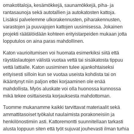
omakotitaloja, kesämökkejä, saunamökkejä, piha- ja
rantasaunoja sekä autotallien ja autokatosten kattoja.
Lisäksi palvelemme ulkorakennusten, piharakennusten,
varastojen ja puuvajojen kattojen uusimisessa. Jokainen
projekti räätälöidään kohteen erityistarpeiden mukaan jotta
lopputulos on aina paras mahdollinen.
Katon vaurioitumisen voi huomata esimerkiksi siitä että
räystäslautojen välistä vuotaa vettä tai sisäkatosta tippuu
vettä lattialle. Katon uusiminen tulee ajankohtaiseksi
erityisesti silloin kun se vuotaa useista kohdista tai on
ikääntynyt niin paljon ettei korjaaminen ole enää
mahdollista. Myös aluskate voi olla huonossa kunnossa
mikä tekee osittaisesta korjauksesta mahdottoman.
Tuomme mukanamme kaikki tarvittavat materiaalit sekä
ammattitasoiset työkalut naulaimista porakoneisiin ja
henkilönostimiin asti. Kattoremontti suunnitellaan tarkasti
alusta loppuun siten että työt sujuvat jouhevasti ilman turhia