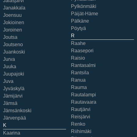
Jalasjärvi
Pylkönmäki
Janakkala
Päijät-Häme
Joensuu
Pälkäne
Jokioinen
Pöytyä
Joroinen
R
Joutsa
Raahe
Joutseno
Raasepori
Juankoski
Raisio
Jurva
Rantasalmi
Juuka
Rantsila
Juupajoki
Ranua
Juva
Rauma
Jyväskylä
Rautalampi
Jämijärvi
Rautavaara
Jämsä
Rautjärvi
Jämsänkoski
Reisjärvi
Järvenpää
Renko
K
Riihimäki
Kaarina