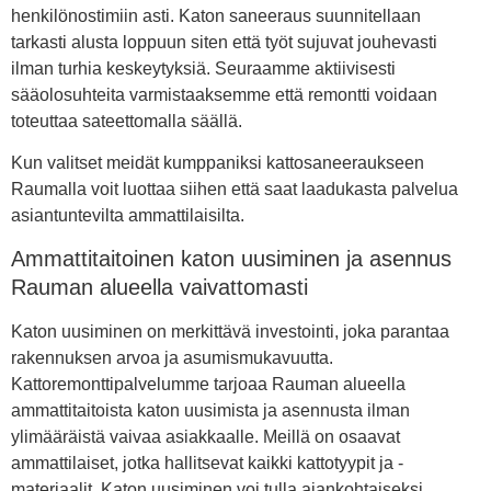
henkilönostimiin asti. Katon saneeraus suunnitellaan
tarkasti alusta loppuun siten että työt sujuvat jouhevasti
ilman turhia keskeytyksiä. Seuraamme aktiivisesti
sääolosuhteita varmistaaksemme että remontti voidaan
toteuttaa sateettomalla säällä.
Kun valitset meidät kumppaniksi kattosaneeraukseen
Raumalla voit luottaa siihen että saat laadukasta palvelua
asiantuntevilta ammattilaisilta.
Ammattitaitoinen katon uusiminen ja asennus
Rauman alueella vaivattomasti
Katon uusiminen on merkittävä investointi, joka parantaa
rakennuksen arvoa ja asumismukavuutta.
Kattoremonttipalvelumme tarjoaa Rauman alueella
ammattitaitoista katon uusimista ja asennusta ilman
ylimääräistä vaivaa asiakkaalle. Meillä on osaavat
ammattilaiset, jotka hallitsevat kaikki kattotyypit ja -
materiaalit. Katon uusiminen voi tulla ajankohtaiseksi