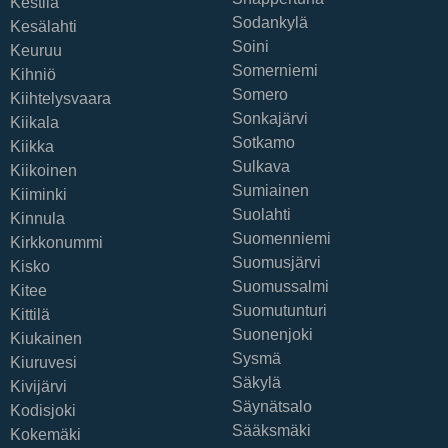
Kestilä
Sodankylä
Kesälahti
Soini
Keuruu
Somerniemi
Kihniö
Somero
Kiihtelysvaara
Sonkajärvi
Kiikala
Sotkamo
Kiikka
Sulkava
Kiikoinen
Sumiainen
Kiiminki
Suolahti
Kinnula
Suomenniemi
Kirkkonummi
Suomusjärvi
Kisko
Suomussalmi
Kitee
Suomutunturi
Kittilä
Suonenjoki
Kiukainen
Sysmä
Kiuruvesi
Säkylä
Kivijärvi
Säynätsalo
Kodisjoki
Sääksmäki
Kokemäki