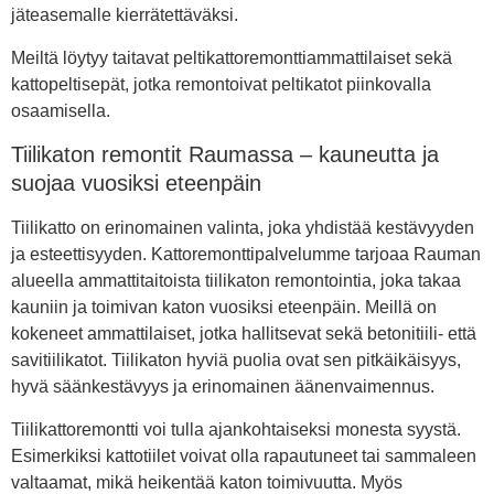
jäteasemalle kierrätettäväksi.
Meiltä löytyy taitavat peltikattoremonttiammattilaiset sekä
kattopeltisepät, jotka remontoivat peltikatot piinkovalla
osaamisella.
Tiilikaton remontit Raumassa – kauneutta ja
suojaa vuosiksi eteenpäin
Tiilikatto on erinomainen valinta, joka yhdistää kestävyyden
ja esteettisyyden. Kattoremonttipalvelumme tarjoaa Rauman
alueella ammattitaitoista tiilikaton remontointia, joka takaa
kauniin ja toimivan katon vuosiksi eteenpäin. Meillä on
kokeneet ammattilaiset, jotka hallitsevat sekä betonitiili- että
savitiilikatot. Tiilikaton hyviä puolia ovat sen pitkäikäisyys,
hyvä säänkestävyys ja erinomainen äänenvaimennus.
Tiilikattoremontti voi tulla ajankohtaiseksi monesta syystä.
Esimerkiksi kattotiilet voivat olla rapautuneet tai sammaleen
valtaamat, mikä heikentää katon toimivuutta. Myös