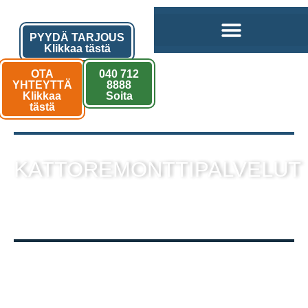
PYYDÄ TARJOUS
Klikkaa tästä
OTA
040 712
YHTEYTTÄ
8888
Klikkaa
Soita
tästä
KATTOREMONTTIPALVELUT
sekä muut kattotyöt laadukkaalla
toteutuksella!