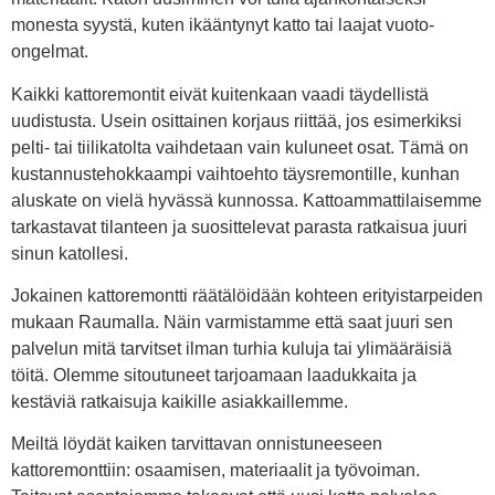
monesta syystä, kuten ikääntynyt katto tai laajat vuoto-
ongelmat.
Kaikki kattoremontit eivät kuitenkaan vaadi täydellistä
uudistusta. Usein osittainen korjaus riittää, jos esimerkiksi
pelti- tai tiilikatolta vaihdetaan vain kuluneet osat. Tämä on
kustannustehokkaampi vaihtoehto täysremontille, kunhan
aluskate on vielä hyvässä kunnossa. Kattoammattilaisemme
tarkastavat tilanteen ja suosittelevat parasta ratkaisua juuri
sinun katollesi.
Jokainen kattoremontti räätälöidään kohteen erityistarpeiden
mukaan Raumalla. Näin varmistamme että saat juuri sen
palvelun mitä tarvitset ilman turhia kuluja tai ylimääräisiä
töitä. Olemme sitoutuneet tarjoamaan laadukkaita ja
kestäviä ratkaisuja kaikille asiakkaillemme.
Meiltä löydät kaiken tarvittavan onnistuneeseen
kattoremonttiin: osaamisen, materiaalit ja työvoiman.