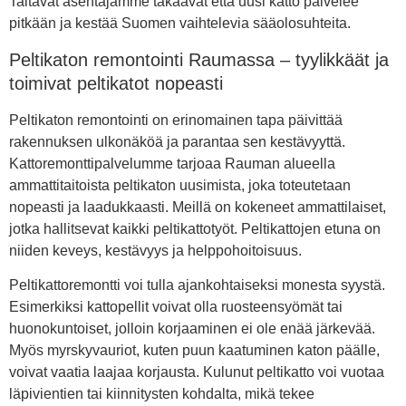
Taitavat asentajamme takaavat että uusi katto palvelee
pitkään ja kestää Suomen vaihtelevia sääolosuhteita.
Peltikaton remontointi Raumassa – tyylikkäät ja
toimivat peltikatot nopeasti
Peltikaton remontointi on erinomainen tapa päivittää
rakennuksen ulkonäköä ja parantaa sen kestävyyttä.
Kattoremonttipalvelumme tarjoaa Rauman alueella
ammattitaitoista peltikaton uusimista, joka toteutetaan
nopeasti ja laadukkaasti. Meillä on kokeneet ammattilaiset,
jotka hallitsevat kaikki peltikattotyöt. Peltikattojen etuna on
niiden keveys, kestävyys ja helppohoitoisuus.
Peltikattoremontti voi tulla ajankohtaiseksi monesta syystä.
Esimerkiksi kattopellit voivat olla ruosteensyömät tai
huonokuntoiset, jolloin korjaaminen ei ole enää järkevää.
Myös myrskyvauriot, kuten puun kaatuminen katon päälle,
voivat vaatia laajaa korjausta. Kulunut peltikatto voi vuotaa
läpivientien tai kiinnitysten kohdalta, mikä tekee