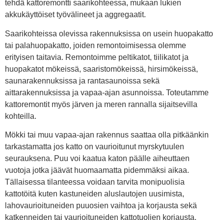
tehdä kattoremontti saarikohteessa, mukaan lukien
akkukäyttöiset työvälineet ja aggregaatit.
Saarikohteissa olevissa rakennuksissa on usein huopakatto
tai palahuopakatto, joiden remontoimisessa olemme
erityisen taitavia. Remontoimme peltikatot, tiilikatot ja
huopakatot mökeissä, saaristomökeissä, hirsimökeissä,
saunarakennuksissa ja rantasaunoissa sekä
aittarakennuksissa ja vapaa-ajan asunnoissa. Toteutamme
kattoremontit myös järven ja meren rannalla sijaitsevilla
kohteilla.
Mökki tai muu vapaa-ajan rakennus saattaa olla pitkäänkin
tarkastamatta jos katto on vaurioitunut myrskytuulen
seurauksena. Puu voi kaatua katon päälle aiheuttaen
vuotoja jotka jäävät huomaamatta pidemmäksi aikaa.
Tällaisessa tilanteessa voidaan tarvita monipuolisia
kattotöitä kuten kastuneiden aluslautojen uusimista,
lahovaurioituneiden puuosien vaihtoa ja korjausta sekä
katkenneiden tai vaurioituneiden kattotuolien korjausta.