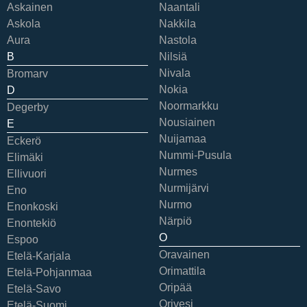
Askainen
Naantali
Askola
Nakkila
Aura
Nastola
B
Nilsiä
Nivala
Bromarv
Nokia
D
Noormarkku
Degerby
Nousiainen
E
Nuijamaa
Eckerö
Nummi-Pusula
Elimäki
Nurmes
Ellivuori
Nurmijärvi
Eno
Nurmo
Enonkoski
Närpiö
Enontekiö
O
Espoo
Oravainen
Etelä-Karjala
Orimattila
Etelä-Pohjanmaa
Oripää
Etelä-Savo
Orivesi
Etelä-Suomi