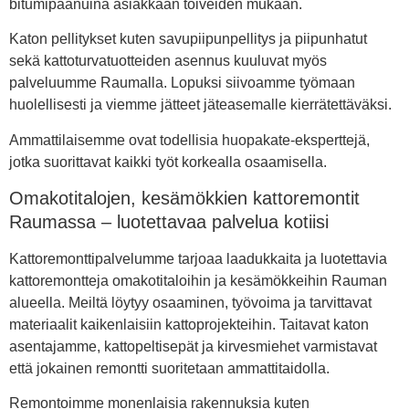
bitumipaanuina asiakkaan toiveiden mukaan.
Katon pellitykset kuten savupiipunpellitys ja piipunhatut
sekä kattoturvatuotteiden asennus kuuluvat myös
palveluumme Raumalla. Lopuksi siivoamme työmaan
huolellisesti ja viemme jätteet jäteasemalle kierrätettäväksi.
Ammattilaisemme ovat todellisia huopakate-eksperttejä,
jotka suorittavat kaikki työt korkealla osaamisella.
Omakotitalojen, kesämökkien kattoremontit
Raumassa – luotettavaa palvelua kotiisi
Kattoremonttipalvelumme tarjoaa laadukkaita ja luotettavia
kattoremontteja omakotitaloihin ja kesämökkeihin Rauman
alueella. Meiltä löytyy osaaminen, työvoima ja tarvittavat
materiaalit kaikenlaisiin kattoprojekteihin. Taitavat katon
asentajamme, kattopeltisepät ja kirvesmiehet varmistavat
että jokainen remontti suoritetaan ammattitaidolla.
Remontoimme monenlaisia rakennuksia kuten