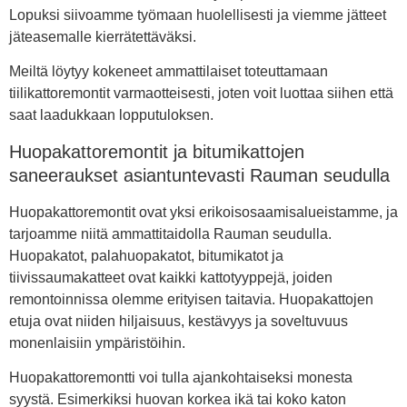
Lopuksi siivoamme työmaan huolellisesti ja viemme jätteet
jäteasemalle kierrätettäväksi.
Meiltä löytyy kokeneet ammattilaiset toteuttamaan
tiilikattoremontit varmaotteisesti, joten voit luottaa siihen että
saat laadukkaan lopputuloksen.
Huopakattoremontit ja bitumikattojen
saneeraukset asiantuntevasti Rauman seudulla
Huopakattoremontit ovat yksi erikoisosaamisalueistamme, ja
tarjoamme niitä ammattitaidolla Rauman seudulla.
Huopakatot, palahuopakatot, bitumikatot ja
tiivissaumakatteet ovat kaikki kattotyyppejä, joiden
remontoinnissa olemme erityisen taitavia. Huopakattojen
etuja ovat niiden hiljaisuus, kestävyys ja soveltuvuus
monenlaisiin ympäristöihin.
Huopakattoremontti voi tulla ajankohtaiseksi monesta
syystä. Esimerkiksi huovan korkea ikä tai koko katon