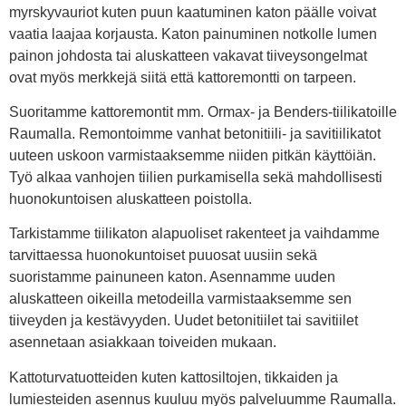
myrskyvauriot kuten puun kaatuminen katon päälle voivat
vaatia laajaa korjausta. Katon painuminen notkolle lumen
painon johdosta tai aluskatteen vakavat tiiveysongelmat
ovat myös merkkejä siitä että kattoremontti on tarpeen.
Suoritamme kattoremontit mm. Ormax- ja Benders-tiilikatoille
Raumalla. Remontoimme vanhat betonitiili- ja savitiilikatot
uuteen uskoon varmistaaksemme niiden pitkän käyttöiän.
Työ alkaa vanhojen tiilien purkamisella sekä mahdollisesti
huonokuntoisen aluskatteen poistolla.
Tarkistamme tiilikaton alapuoliset rakenteet ja vaihdamme
tarvittaessa huonokuntoiset puuosat uusiin sekä
suoristamme painuneen katon. Asennamme uuden
aluskatteen oikeilla metodeilla varmistaaksemme sen
tiiveyden ja kestävyyden. Uudet betonitiilet tai savitiilet
asennetaan asiakkaan toiveiden mukaan.
Kattoturvatuotteiden kuten kattosiltojen, tikkaiden ja
lumiesteiden asennus kuuluu myös palveluumme Raumalla.