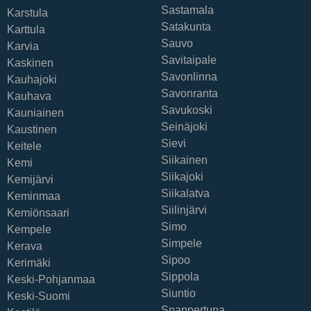
Sastamala
Karstula
Satakunta
Karttula
Sauvo
Karvia
Savitaipale
Kaskinen
Savonlinna
Kauhajoki
Savonranta
Kauhava
Savukoski
Kauniainen
Seinäjoki
Kaustinen
Sievi
Keitele
Siikainen
Kemi
Siikajoki
Kemijärvi
Siikalatva
Keminmaa
Siilinjärvi
Kemiönsaari
Simo
Kempele
Simpele
Kerava
Sipoo
Kerimäki
Sippola
Keski-Pohjanmaa
Siuntio
Keski-Suomi
Snappertuna