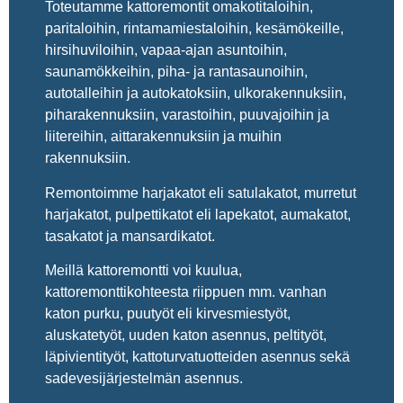
Toteutamme kattoremontit omakotitaloihin,
paritaloihin, rintamamiestaloihin, kesämökeille,
hirsihuviloihin, vapaa-ajan asuntoihin,
saunamökkeihin, piha- ja rantasaunoihin,
autotalleihin ja autokatoksiin, ulkorakennuksiin,
piharakennuksiin, varastoihin, puuvajoihin ja
liitereihin, aittarakennuksiin ja muihin
rakennuksiin.
Remontoimme harjakatot eli satulakatot, murretut
harjakatot, pulpettikatot eli lapekatot, aumakatot,
tasakatot ja mansardikatot.
Meillä kattoremontti voi kuulua,
kattoremonttikohteesta riippuen mm. vanhan
katon purku, puutyöt eli kirvesmiestyöt,
aluskatetyöt, uuden katon asennus, peltityöt,
läpivientityöt, kattoturvatuotteiden asennus sekä
sadevesijärjestelmän asennus.