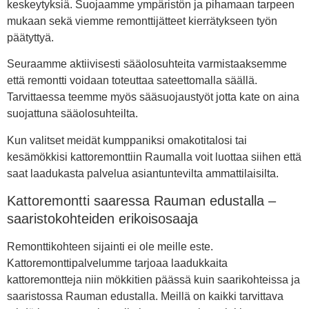
keskeytyksiä. Suojaamme ympäristön ja pihamaan tarpeen
mukaan sekä viemme remonttijätteet kierrätykseen työn
päätyttyä.
Seuraamme aktiivisesti sääolosuhteita varmistaaksemme
että remontti voidaan toteuttaa sateettomalla säällä.
Tarvittaessa teemme myös sääsuojaustyöt jotta kate on aina
suojattuna sääolosuhteilta.
Kun valitset meidät kumppaniksi omakotitalosi tai
kesämökkisi kattoremonttiin Raumalla voit luottaa siihen että
saat laadukasta palvelua asiantuntevilta ammattilaisilta.
Kattoremontti saaressa Rauman edustalla –
saaristokohteiden erikoisosaaja
Remonttikohteen sijainti ei ole meille este.
Kattoremonttipalvelumme tarjoaa laadukkaita
kattoremontteja niin mökkitien päässä kuin saarikohteissa ja
saaristossa Rauman edustalla. Meillä on kaikki tarvittava