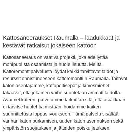
Kattosaneeraukset Raumalla – laadukkaat ja
kestävät ratkaisut jokaiseen kattoon
Kattosaneeraus on vaativa projekti, joka edellyttää
monipuolista osaamista ja huolellisuutta. Meiltä
Kattoremonttipalvelusta löydät kaikki tarvittavat taidot ja
resurssit onnistuneeseen kattoremonttiin Raumalla. Taitavat
katon asentajamme, kattopeltisepät ja kirvesmiehet
takaavat, että jokainen vaihe suoritetaan ammattitaidolla.
Avaimet käteen -palvelumme tarkoittaa sitä, että asiakkaan
ei tarvitse huolehtia mistään: hoidamme kaiken
suunnittelusta loppusiivoukseen. Tämä palvelu sisältää
vanhan katon purkamisen, uuden katon asennuksen sekä
ympäristön suojauksen ja jätteiden poiskuljetuksen.