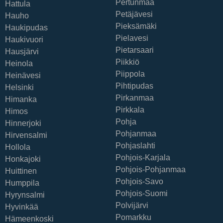
Pertunmaa
Hattula
Petäjävesi
Hauho
Pieksämäki
Haukipudas
Pielavesi
Haukivuori
Pietarsaari
Hausjärvi
Piikkiö
Heinola
Piippola
Heinävesi
Pihtipudas
Helsinki
Pirkanmaa
Himanka
Pirkkala
Himos
Pohja
Hinnerjoki
Pohjanmaa
Hirvensalmi
Pohjaslahti
Hollola
Pohjois-Karjala
Honkajoki
Pohjois-Pohjanmaa
Huittinen
Pohjois-Savo
Humppila
Pohjois-Suomi
Hyrynsalmi
Polvijärvi
Hyvinkää
Pomarkku
Hämeenkoski