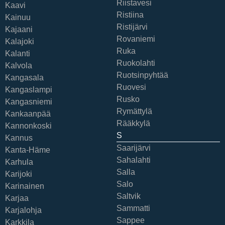
Riistavesi
Kaavi
Ristiina
Kainuu
Ristijärvi
Kajaani
Rovaniemi
Kalajoki
Ruka
Kalanti
Ruokolahti
Kalvola
Ruotsinpyhtää
Kangasala
Ruovesi
Kangaslampi
Rusko
Kangasniemi
Rymättylä
Kankaanpää
Rääkkylä
Kannonkoski
S
Kannus
Saarijärvi
Kanta-Häme
Sahalahti
Karhula
Salla
Karijoki
Salo
Karinainen
Saltvik
Karjaa
Sammatti
Karjalohja
Sappee
Karkkila