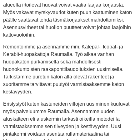
alueelta irtoilevat huovat voivat vaatia laajaa korjausta.
Myös vakavat myrskyvauriot kuten puun kaatuminen katon
päälle saattavat tehdä täsmäkorjaukset mahdottomiksi.
Asennusvirheet tai huollon puutteet voivat johtaa laajoihin
kattovuotoihin.
Remontoimme ja asennamme mm. Katepal-, Icopal- ja
Kerabit-huopakattoja Raumalla. Työ alkaa vanhan
huopakaton purkamisella sekä mahdollisesti
huonokuntoisten raakaponttilaudoituksien uusimisella.
Tarkistamme puretun katon alla olevat rakenteet ja
suoritamme tarvittavat puutyöt varmistaaksemme katon
kestävyyden.
Eristystyöt kuten kastuneiden villojen uusiminen kuuluvat
myös palveluumme Raumalla. Asennamme uuden
aluskatteen eli aluskermin tarkasti oikeilla metodeilla
varmistaaksemme sen tiiveyden ja kestävyyden. Uusi
pintakermi voidaan asentaa rullamateriaalina tai