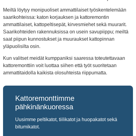
Meiltä löytyy monipuoliset ammattilaiset työskentelemään
saarikohteissa: katon korjauksen ja kattoremontin
ammattilaiset, kattopeltisepät, kirvesmiehet sekä muurarit.
Saarikohteiden rakennuksissa on usein savupiippu; meiltä
saat piipun kunnostukset ja muuraukset kattopinnan
yläpuolisilta osin.
Kun valitset meidät kumppaniksi saaressa toteutettavaan
kattoremonttiin voit luottaa siihen että työt suoritetaan
ammattitaidolla kaikista olosuhteista riippumatta.
Kattoremonttimme
pähkinänkuoressa
Uusimme peltikatot, tiilikatot ja huopakatot sekä
bitumikatot.