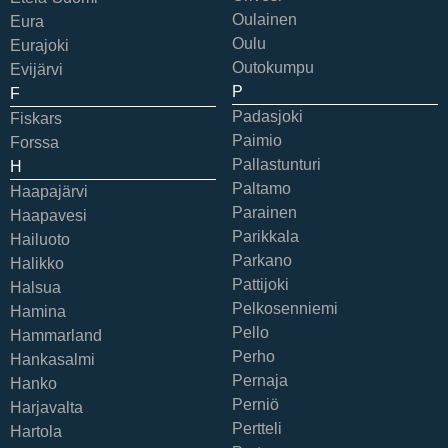
Oulainen
Eura
Oulu
Eurajoki
Outokumpu
Evijärvi
P
F
Padasjoki
Fiskars
Paimio
Forssa
Pallastunturi
H
Paltamo
Haapajärvi
Parainen
Haapavesi
Parikkala
Hailuoto
Parkano
Halikko
Pattijoki
Halsua
Pelkosenniemi
Hamina
Pello
Hammarland
Perho
Hankasalmi
Pernaja
Hanko
Perniö
Harjavalta
Pertteli
Hartola