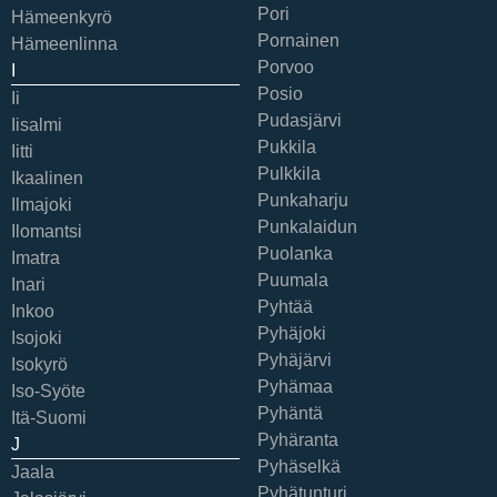
Pori
Hämeenkyrö
Pornainen
Hämeenlinna
Porvoo
I
Posio
Ii
Pudasjärvi
Iisalmi
Pukkila
Iitti
Pulkkila
Ikaalinen
Punkaharju
Ilmajoki
Punkalaidun
Ilomantsi
Puolanka
Imatra
Puumala
Inari
Pyhtää
Inkoo
Pyhäjoki
Isojoki
Pyhäjärvi
Isokyrö
Pyhämaa
Iso-Syöte
Pyhäntä
Itä-Suomi
Pyhäranta
J
Pyhäselkä
Jaala
Pyhätunturi