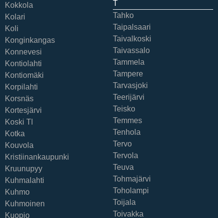
T
Kokkola
Tahko
Kolari
Taipalsaari
Koli
Taivalkoski
Konginkangas
Taivassalo
Konnevesi
Tammela
Kontiolahti
Tampere
Kontiomäki
Tarvasjoki
Korpilahti
Teerijärvi
Korsnäs
Teisko
Kortesjärvi
Temmes
Koski Tl
Tenhola
Kotka
Tervo
Kouvola
Tervola
Kristiinankaupunki
Teuva
Kruunupyy
Tohmajärvi
Kuhmalahti
Toholampi
Kuhmo
Toijala
Kuhmoinen
Toivakka
Kuopio