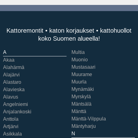
Kattoremontit • katon korjaukset • kattohuollot
koko Suomen alueella!
A
Multia
Muonio
Akaa
Mustasaari
Alahärmä
Muurame
Alajärvi
Muurla
Alastaro
Mynämäki
Alavieska
Myrskylä
Alavus
Mäntsälä
Angelniemi
Mänttä
Anjalankoski
Mänttä-Vilppula
Anttola
Mäntyharju
Artjärvi
N
Asikkala