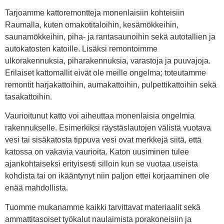
Tarjoamme kattoremontteja monenlaisiin kohteisiin
Raumalla, kuten omakotitaloihin, kesämökkeihin,
saunamökkeihin, piha- ja rantasaunoihin sekä autotallien ja
autokatosten katoille. Lisäksi remontoimme
ulkorakennuksia, piharakennuksia, varastoja ja puuvajoja.
Erilaiset kattomallit eivät ole meille ongelma; toteutamme
remontit harjakattoihin, aumakattoihin, pulpettikattoihin sekä
tasakattoihin.
Vaurioitunut katto voi aiheuttaa monenlaisia ongelmia
rakennukselle. Esimerkiksi räystäslautojen välistä vuotava
vesi tai sisäkatosta tippuva vesi ovat merkkejä siitä, että
katossa on vakavia vaurioita. Katon uusiminen tulee
ajankohtaiseksi erityisesti silloin kun se vuotaa useista
kohdista tai on ikääntynyt niin paljon ettei korjaaminen ole
enää mahdollista.
Tuomme mukanamme kaikki tarvittavat materiaalit sekä
ammattitasoiset työkalut naulaimista porakoneisiin ja