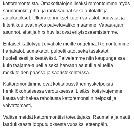
kattoremonteista. Omakotitalojen lisäksi remontoimme myös
saunamökit, piha- ja rantasaunat sekä autotallit ja
autokatokset. Ulkorakennukset kuten varastot, puuvajat ja
liiterit kuuluvat myös palveluvalikoimaamme. Vapaa-ajan
asunnot, aitat ja hirsihuvilat ovat erityisosaamistamme.
Erilaiset kattotyypit eivät ole meille ongelma. Remontoimme
harjakatot, aumakatot, pulpettikatot sekä tasakatot
huolellisesti ja kestävästi. Palvelemme niin kaupungeissa
kuin taajama-alueilla sekä harvaan asutuilla alueilla
mökkiteiden päässä ja saaristokohteissa.
Kattoremonttimme ovat kotitalousvähennyskelpoisia
henkilökohtaisessa verotuksessa. Lisäksi kotisivujemme
kautta voit hakea rahoitusta kattoremonttiin helposti ja
vaivattomasti.
Valitse meidät kattoremonttisi toteuttajaksi Raumalla ja nauti
laadukkaasta lopputuloksesta vuosiksi eteenpäin.