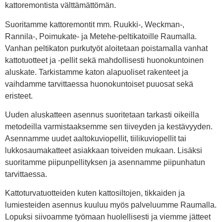
kattoremontista välttämättömän.
Suoritamme kattoremontit mm. Ruukki-, Weckman-,
Rannila-, Poimukate- ja Metehe-peltikatoille Raumalla.
Vanhan peltikaton purkutyöt aloitetaan poistamalla vanhat
kattotuotteet ja -pellit sekä mahdollisesti huonokuntoinen
aluskate. Tarkistamme katon alapuoliset rakenteet ja
vaihdamme tarvittaessa huonokuntoiset puuosat sekä
eristeet.
Uuden aluskatteen asennus suoritetaan tarkasti oikeilla
metodeilla varmistaaksemme sen tiiveyden ja kestävyyden.
Asennamme uudet aaltokuviopellit, tiilikuviopellit tai
lukkosaumakatteet asiakkaan toiveiden mukaan. Lisäksi
suoritamme piipunpellityksen ja asennamme piipunhatun
tarvittaessa.
Kattoturvatuotteiden kuten kattosiltojen, tikkaiden ja
lumiesteiden asennus kuuluu myös palveluumme Raumalla.
Lopuksi siivoamme työmaan huolellisesti ja viemme jätteet