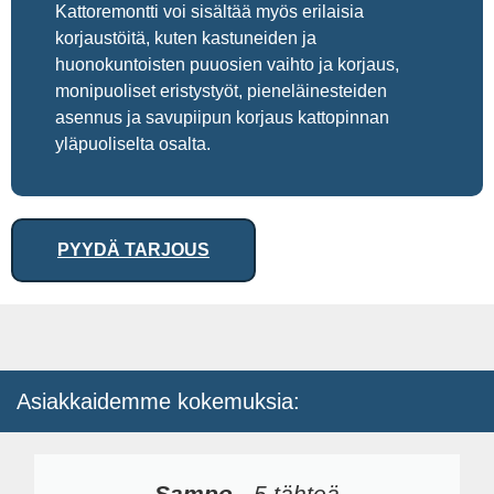
Kattoremontti voi sisältää myös erilaisia
korjaustöitä, kuten kastuneiden ja
huonokuntoisten puuosien vaihto ja korjaus,
monipuoliset eristystyöt, pieneläinesteiden
asennus ja savupiipun korjaus kattopinnan
yläpuoliselta osalta.
PYYDÄ TARJOUS
Asiakkaidemme kokemuksia:
Sampo
-
5 tähteä