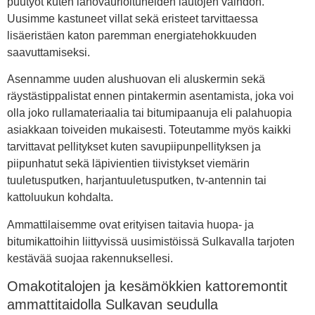
puutyöt kuten lahovaurioituneiden lautojen vaihdon.
Uusimme kastuneet villat sekä eristeet tarvittaessa
lisäeristäen katon paremman energiatehokkuuden
saavuttamiseksi.
Asennamme uuden alushuovan eli aluskermin sekä
räystästippalistat ennen pintakermin asentamista, joka voi
olla joko rullamateriaalia tai bitumipaanuja eli palahuopia
asiakkaan toiveiden mukaisesti. Toteutamme myös kaikki
tarvittavat pellitykset kuten savupiipunpellityksen ja
piipunhatut sekä läpivientien tiivistykset viemärin
tuuletusputken, harjantuuletusputken, tv-antennin tai
kattoluukun kohdalta.
Ammattilaisemme ovat erityisen taitavia huopa- ja
bitumikattoihin liittyvissä uusimistöissä Sulkavalla tarjoten
kestävää suojaa rakennuksellesi.
Omakotitalojen ja kesämökkien kattoremontit
ammattitaidolla Sulkavan seudulla