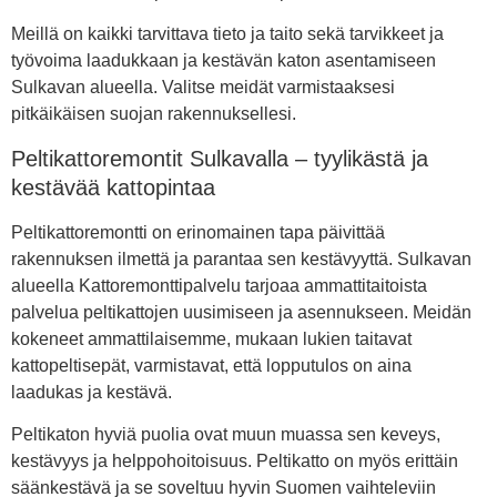
Meillä on kaikki tarvittava tieto ja taito sekä tarvikkeet ja
työvoima laadukkaan ja kestävän katon asentamiseen
Sulkavan alueella. Valitse meidät varmistaaksesi
pitkäikäisen suojan rakennuksellesi.
Peltikattoremontit Sulkavalla – tyylikästä ja
kestävää kattopintaa
Peltikattoremontti on erinomainen tapa päivittää
rakennuksen ilmettä ja parantaa sen kestävyyttä. Sulkavan
alueella Kattoremonttipalvelu tarjoaa ammattitaitoista
palvelua peltikattojen uusimiseen ja asennukseen. Meidän
kokeneet ammattilaisemme, mukaan lukien taitavat
kattopeltisepät, varmistavat, että lopputulos on aina
laadukas ja kestävä.
Peltikaton hyviä puolia ovat muun muassa sen keveys,
kestävyys ja helppohoitoisuus. Peltikatto on myös erittäin
säänkestävä ja se soveltuu hyvin Suomen vaihteleviin