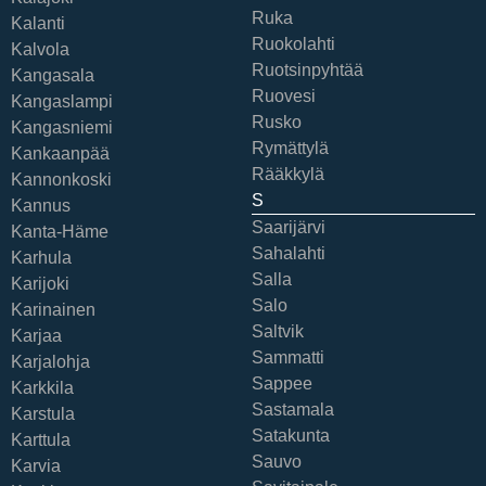
Ruka
Kalanti
Ruokolahti
Kalvola
Ruotsinpyhtää
Kangasala
Ruovesi
Kangaslampi
Rusko
Kangasniemi
Rymättylä
Kankaanpää
Rääkkylä
Kannonkoski
S
Kannus
Saarijärvi
Kanta-Häme
Sahalahti
Karhula
Salla
Karijoki
Salo
Karinainen
Saltvik
Karjaa
Sammatti
Karjalohja
Sappee
Karkkila
Sastamala
Karstula
Satakunta
Karttula
Sauvo
Karvia