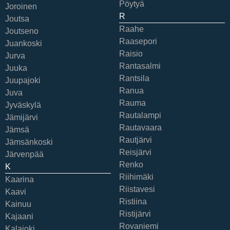
Pöytyä
Joroinen
R
Joutsa
Raahe
Joutseno
Raasepori
Juankoski
Raisio
Jurva
Rantasalmi
Juuka
Rantsila
Juupajoki
Ranua
Juva
Rauma
Jyväskylä
Rautalampi
Jämijärvi
Rautavaara
Jämsä
Rautjärvi
Jämsänkoski
Reisjärvi
Järvenpää
Renko
K
Riihimäki
Kaarina
Riistavesi
Kaavi
Ristiina
Kainuu
Ristijärvi
Kajaani
Rovaniemi
Kalajoki