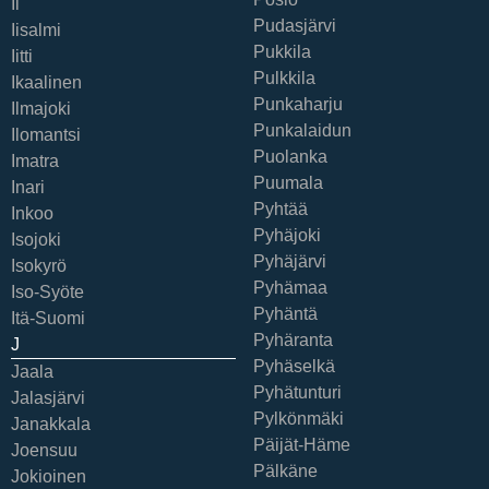
Ii
Pudasjärvi
Iisalmi
Pukkila
Iitti
Pulkkila
Ikaalinen
Punkaharju
Ilmajoki
Punkalaidun
Ilomantsi
Puolanka
Imatra
Puumala
Inari
Pyhtää
Inkoo
Pyhäjoki
Isojoki
Pyhäjärvi
Isokyrö
Pyhämaa
Iso-Syöte
Pyhäntä
Itä-Suomi
Pyhäranta
J
Pyhäselkä
Jaala
Pyhätunturi
Jalasjärvi
Pylkönmäki
Janakkala
Päijät-Häme
Joensuu
Pälkäne
Jokioinen