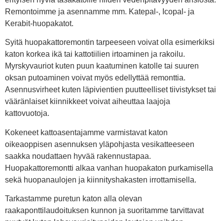
Remontoimme ja asennamme mm. Katepal-, Icopal- ja
Kerabit-huopakatot.
Syitä huopakattoremontin tarpeeseen voivat olla esimerkiksi
katon korkea ikä tai kattotiilien irtoaminen ja rakoilu.
Myrskyvauriot kuten puun kaatuminen katolle tai suuren
oksan putoaminen voivat myös edellyttää remonttia.
Asennusvirheet kuten läpivientien puutteelliset tiivistykset tai
vääränlaiset kiinnikkeet voivat aiheuttaa laajoja
kattovuotoja.
Kokeneet kattoasentajamme varmistavat katon
oikeaoppisen asennuksen yläpohjasta vesikatteeseen
saakka noudattaen hyvää rakennustapaa.
Huopakattoremontti alkaa vanhan huopakaton purkamisella
sekä huopanaulojen ja kiinnityshakasten irrottamisella.
Tarkastamme puretun katon alla olevan
raakaponttilaudoituksen kunnon ja suoritamme tarvittavat