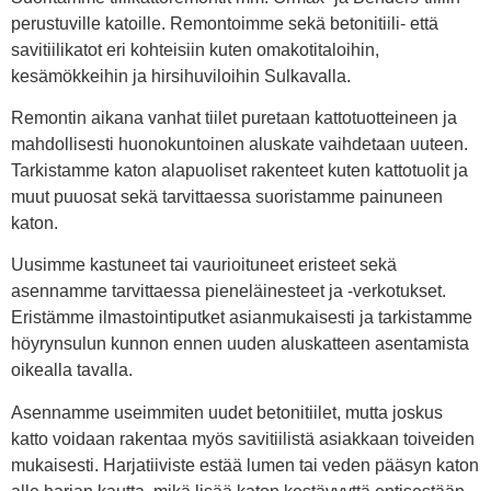
perustuville katoille. Remontoimme sekä betonitiili- että
savitiilikatot eri kohteisiin kuten omakotitaloihin,
kesämökkeihin ja hirsihuviloihin Sulkavalla.
Remontin aikana vanhat tiilet puretaan kattotuotteineen ja
mahdollisesti huonokuntoinen aluskate vaihdetaan uuteen.
Tarkistamme katon alapuoliset rakenteet kuten kattotuolit ja
muut puuosat sekä tarvittaessa suoristamme painuneen
katon.
Uusimme kastuneet tai vaurioituneet eristeet sekä
asennamme tarvittaessa pieneläinesteet ja -verkotukset.
Eristämme ilmastointiputket asianmukaisesti ja tarkistamme
höyrynsulun kunnon ennen uuden aluskatteen asentamista
oikealla tavalla.
Asennamme useimmiten uudet betonitiilet, mutta joskus
katto voidaan rakentaa myös savitiilistä asiakkaan toiveiden
mukaisesti. Harjatiiviste estää lumen tai veden pääsyn katon