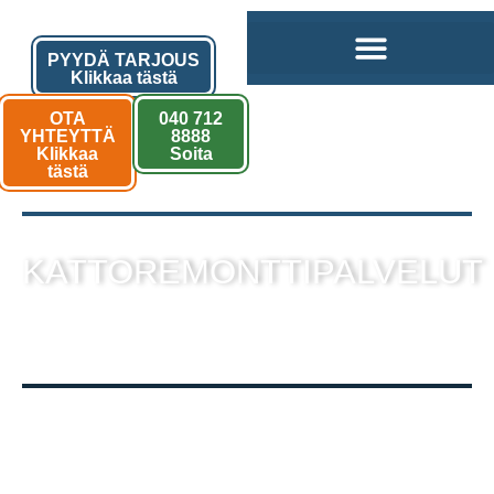
PYYDÄ TARJOUS
Klikkaa tästä
OTA
040 712
YHTEYTTÄ
8888
Klikkaa
Soita
tästä
KATTOREMONTTIPALVELUT
sekä muut kattotyöt laadukkaalla
toteutuksella!