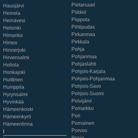
Pietarsaari
Hausjärvi
Piikkiö
Heinola
Piippola
Heinävesi
Pihtipudas
Helsinki
Pirkanmaa
Himanka
Pirkkala
Himos
Pohja
Hinnerjoki
Pohjanmaa
Hirvensalmi
Pohjaslahti
Hollola
Pohjois-Karjala
Honkajoki
Pohjois-Pohjanmaa
Huittinen
Pohjois-Savo
Humppila
Pohjois-Suomi
Hyrynsalmi
Polvijärvi
Hyvinkää
Pomarkku
Hämeenkoski
Pori
Hämeenkyrö
Pornainen
Hämeenlinna
Porvoo
I
Posio