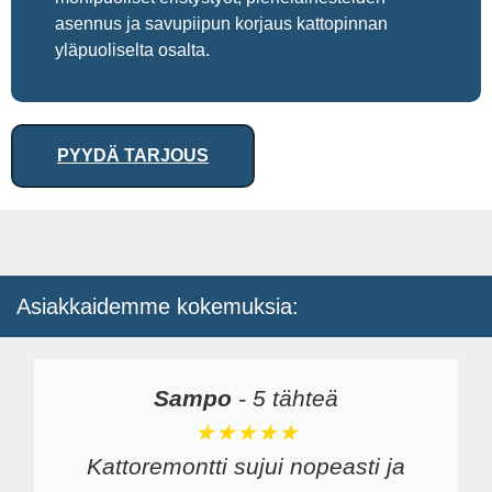
asennus ja savupiipun korjaus kattopinnan
yläpuoliselta osalta.
PYYDÄ TARJOUS
Asiakkaidemme kokemuksia:
Sampo
-
5 tähteä
★★★★★
Kattoremontti sujui nopeasti ja