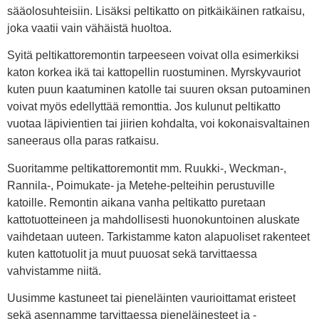
sääolosuhteisiin. Lisäksi peltikatto on pitkäikäinen ratkaisu,
joka vaatii vain vähäistä huoltoa.
Syitä peltikattoremontin tarpeeseen voivat olla esimerkiksi
katon korkea ikä tai kattopellin ruostuminen. Myrskyvauriot
kuten puun kaatuminen katolle tai suuren oksan putoaminen
voivat myös edellyttää remonttia. Jos kulunut peltikatto
vuotaa läpivientien tai jiirien kohdalta, voi kokonaisvaltainen
saneeraus olla paras ratkaisu.
Suoritamme peltikattoremontit mm. Ruukki-, Weckman-,
Rannila-, Poimukate- ja Metehe-pelteihin perustuville
katoille. Remontin aikana vanha peltikatto puretaan
kattotuotteineen ja mahdollisesti huonokuntoinen aluskate
vaihdetaan uuteen. Tarkistamme katon alapuoliset rakenteet
kuten kattotuolit ja muut puuosat sekä tarvittaessa
vahvistamme niitä.
Uusimme kastuneet tai pieneläinten vaurioittamat eristeet
sekä asennamme tarvittaessa pieneläinesteet ja -