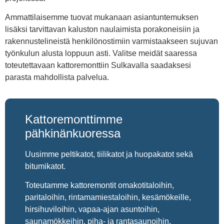
Ammattilaisemme tuovat mukanaan asiantuntemuksen
lisäksi tarvittavan kaluston naulaimista porakoneisiin ja
rakennustelineistä henkilönostimiin varmistaakseen sujuvan
työnkulun alusta loppuun asti. Valitse meidät saaressa
toteutettavaan kattoremonttiin Sulkavalla saadaksesi
parasta mahdollista palvelua.
Kattoremonttimme
pähkinänkuoressa
Uusimme peltikatot, tiilikatot ja huopakatot sekä
bitumikatot.
Toteutamme kattoremontit omakotitaloihin,
paritaloihin, rintamamiestaloihin, kesämökeille,
hirsihuviloihin, vapaa-ajan asuntoihin,
saunamökkeihin, piha- ja rantasaunoihin,