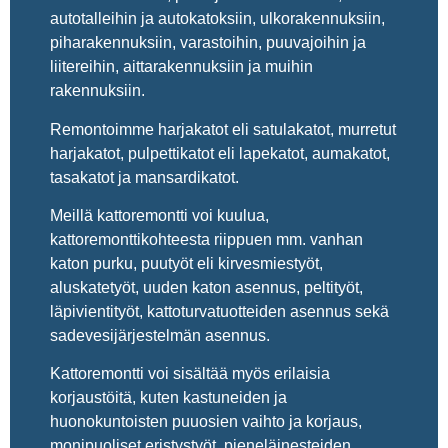
autotalleihin ja autokatoksiin, ulkorakennuksiin,
piharakennuksiin, varastoihin, puuvajoihin ja
liitereihin, aittarakennuksiin ja muihin
rakennuksiin.
Remontoimme harjakatot eli satulakatot, murretut
harjakatot, pulpettikatot eli lapekatot, aumakatot,
tasakatot ja mansardikatot.
Meillä kattoremontti voi kuulua,
kattoremonttikohteesta riippuen mm. vanhan
katon purku, puutyöt eli kirvesmiestyöt,
aluskatetyöt, uuden katon asennus, peltityöt,
läpivientityöt, kattoturvatuotteiden asennus sekä
sadevesijärjestelmän asennus.
Kattoremontti voi sisältää myös erilaisia
korjaustöitä, kuten kastuneiden ja
huonokuntoisten puuosien vaihto ja korjaus,
monipuoliset eristystyöt, pieneläinesteiden