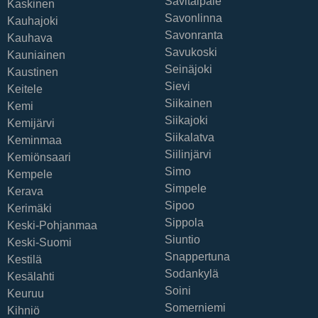
Savitaipale
Kaskinen
Savonlinna
Kauhajoki
Savonranta
Kauhava
Savukoski
Kauniainen
Seinäjoki
Kaustinen
Sievi
Keitele
Siikainen
Kemi
Siikajoki
Kemijärvi
Siikalatva
Keminmaa
Siilinjärvi
Kemiönsaari
Simo
Kempele
Simpele
Kerava
Sipoo
Kerimäki
Sippola
Keski-Pohjanmaa
Siuntio
Keski-Suomi
Snappertuna
Kestilä
Sodankylä
Kesälahti
Soini
Keuruu
Somerniemi
Kihniö