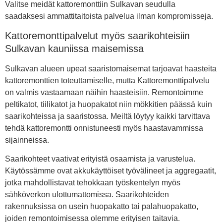
Valitse meidät kattoremonttiin Sulkavan seudulla
saadaksesi ammattitaitoista palvelua ilman kompromisseja.
Kattoremonttipalvelut myös saarikohteisiin
Sulkavan kauniissa maisemissa
Sulkavan alueen upeat saaristomaisemat tarjoavat haasteita
kattoremonttien toteuttamiselle, mutta Kattoremonttipalvelu
on valmis vastaamaan näihin haasteisiin. Remontoimme
peltikatot, tiilikatot ja huopakatot niin mökkitien päässä kuin
saarikohteissa ja saaristossa. Meiltä löytyy kaikki tarvittava
tehdä kattoremontti onnistuneesti myös haastavammissa
sijainneissa.
Saarikohteet vaativat erityistä osaamista ja varustelua.
Käytössämme ovat akkukäyttöiset työvälineet ja aggregaatit,
jotka mahdollistavat tehokkaan työskentelyn myös
sähköverkon ulottumattomissa. Saarikohteiden
rakennuksissa on usein huopakatto tai palahuopakatto,
joiden remontoimisessa olemme erityisen taitavia.