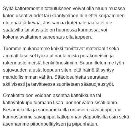
Syitä kattoremontin toteutukseen voivat olla muun muassa
katon useat vuodot tai ikääntyminen niin ettei korjaaminen
ole enää järkevää. Jos samaa katemateriaalia ei ole
saatavilla tai aluskate on huonossa kunnossa, voi
kokonaisvaltainen saneeraus olla tarpeen.
Tuomme mukanamme kaikki tarvittavat materiaalit sekä
ammattitasoiset työkalut naulaimista porakoneisiin ja
rakennustelineistä henkilönostimiin. Suunnittelemme työn
sujuvuuden alusta loppuun siten, että häiriöitä syntyy
mahdollisimman vähän. Sääolosuhteita seurataan
aktiivisesti ja tarvittaessa suoritetaan sääsuojaustyöt.
Omakotitaloon voidaan asentaa kattoikkuna tai
kattovalokupu tuomaan lisää luonnonvaloa sisätiloihin.
Kesämökeillä ja saunamökeillä on usein savupiippu; me
kunnostamme savupiiput kattopinnan yläpuolisilta osin sekä
asennamme piipunpellityksen ja piipunhatun.