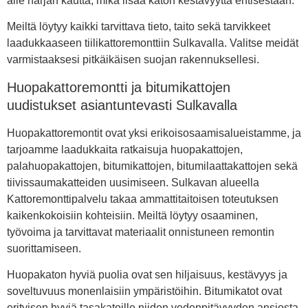
alle harjan kautta, mikä lisää katon kestävyyttä entisestään.
Meiltä löytyy kaikki tarvittava tieto, taito sekä tarvikkeet
laadukkaaseen tiilikattoremonttiin Sulkavalla. Valitse meidät
varmistaaksesi pitkäikäisen suojan rakennuksellesi.
Huopakattoremontti ja bitumikattojen
uudistukset asiantuntevasti Sulkavalla
Huopakattoremontit ovat yksi erikoisosaamisalueistamme, ja
tarjoamme laadukkaita ratkaisuja huopakattojen,
palahuopakattojen, bitumikattojen, bitumilaattakattojen sekä
tiivissaumakatteiden uusimiseen. Sulkavan alueella
Kattoremonttipalvelu takaa ammattitaitoisen toteutuksen
kaikenkokoisiin kohteisiin. Meiltä löytyy osaaminen,
työvoima ja tarvittavat materiaalit onnistuneen remontin
suorittamiseen.
Huopakaton hyviä puolia ovat sen hiljaisuus, kestävyys ja
soveltuvuus monenlaisiin ympäristöihin. Bitumikatot ovat
erityisen hyviä tasakatoille niiden vedenpitävyyden ansiosta.