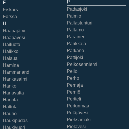
P
F
Padasjoki
Fiskars
Paimio
Forssa
Pallastunturi
H
Paltamo
Haapajärvi
Parainen
Haapavesi
Parikkala
Hailuoto
Parkano
Halikko
Pattijoki
Halsua
Pelkosenniemi
Hamina
Pello
Hammarland
Perho
Hankasalmi
Pernaja
Hanko
Perniö
Harjavalta
Pertteli
Hartola
Pertunmaa
Hattula
Petäjävesi
Hauho
Pieksämäki
Haukipudas
Pielavesi
Haukivuori