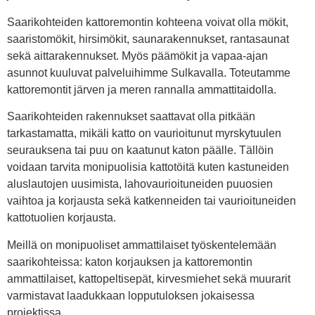
Saarikohteiden kattoremontin kohteena voivat olla mökit,
saaristomökit, hirsimökit, saunarakennukset, rantasaunat
sekä aittarakennukset. Myös päämökit ja vapaa-ajan
asunnot kuuluvat palveluihimme Sulkavalla. Toteutamme
kattoremontit järven ja meren rannalla ammattitaidolla.
Saarikohteiden rakennukset saattavat olla pitkään
tarkastamatta, mikäli katto on vaurioitunut myrskytuulen
seurauksena tai puu on kaatunut katon päälle. Tällöin
voidaan tarvita monipuolisia kattotöitä kuten kastuneiden
aluslautojen uusimista, lahovaurioituneiden puuosien
vaihtoa ja korjausta sekä katkenneiden tai vaurioituneiden
kattotuolien korjausta.
Meillä on monipuoliset ammattilaiset työskentelemään
saarikohteissa: katon korjauksen ja kattoremontin
ammattilaiset, kattopeltisepät, kirvesmiehet sekä muurarit
varmistavat laadukkaan lopputuloksen jokaisessa
projektissa.