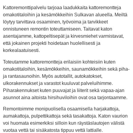
Kattoremonttipalvelu tarjoaa laadukkaita kattoremontteja
omakotitaloihin ja kesämökkeihin Sulkavan alueella. Meiltä
löytyy tarvittava osaaminen, työvoima ja tarvikkeet
onnistuneen remontin toteuttamiseen. Taitavat katon
asentajamme, kattopeltisepät ja kirvesmiehet varmistavat,
että jokainen projekti hoidetaan huolellisesti ja
korkealaatuisesti.
Toteutamme kattoremontteja erilaisiin kohteisiin kuten
omakotitaloihin, kesämökkeihin, saunamökkeihin sekä piha-
ja rantasaunoihin. Myös autotallit, autokatokset,
ulkorakennukset ja varastot kuuluvat palveluihimme.
Piharakennukset kuten puuvajat ja liiterit sekä vapaa-ajan
asunnot aina aitoista hirsihuviloihin ovat osa tarjontaamme.
Remontoimme monipuolisella osaamisella harjakattoja,
aumakattoja, pulpettikattoja sekä tasakattoja. Katon vaurion
voi huomata esimerkiksi silloin kun räystäslautojen välistä
vuotaa vettä tai sisäkatosta tippuu vettä lattialle.