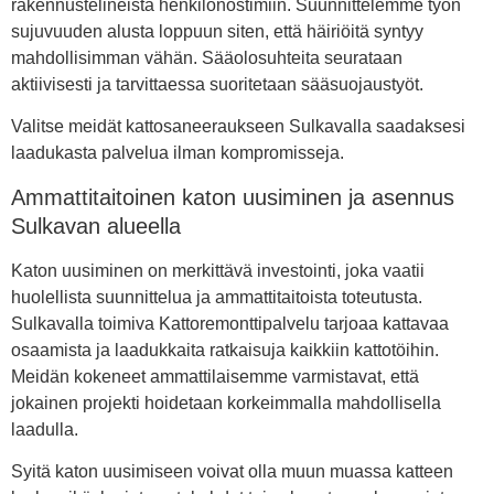
rakennustelineistä henkilönostimiin. Suunnittelemme työn
sujuvuuden alusta loppuun siten, että häiriöitä syntyy
mahdollisimman vähän. Sääolosuhteita seurataan
aktiivisesti ja tarvittaessa suoritetaan sääsuojaustyöt.
Valitse meidät kattosaneeraukseen Sulkavalla saadaksesi
laadukasta palvelua ilman kompromisseja.
Ammattitaitoinen katon uusiminen ja asennus
Sulkavan alueella
Katon uusiminen on merkittävä investointi, joka vaatii
huolellista suunnittelua ja ammattitaitoista toteutusta.
Sulkavalla toimiva Kattoremonttipalvelu tarjoaa kattavaa
osaamista ja laadukkaita ratkaisuja kaikkiin kattotöihin.
Meidän kokeneet ammattilaisemme varmistavat, että
jokainen projekti hoidetaan korkeimmalla mahdollisella
laadulla.
Syitä katon uusimiseen voivat olla muun muassa katteen