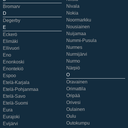
Nivala
Bromarv
Nokia
D
Noormarkku
Degerby
Nousiainen
E
Nuijamaa
Eckerö
Nummi-Pusula
Elimäki
Nurmes
Ellivuori
Nurmijärvi
Eno
Nurmo
Enonkoski
Närpiö
Enontekiö
O
Espoo
Oravainen
Etelä-Karjala
Orimattila
Etelä-Pohjanmaa
Oripää
Etelä-Savo
Orivesi
Etelä-Suomi
Oulainen
Eura
Oulu
Eurajoki
Outokumpu
Evijärvi