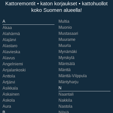
Kattoremontit • katon korjaukset • kattohuollot
koko Suomen alueella!
A
Multia
Muonio
Akaa
Mustasaari
Alahärmä
Muurame
Alajärvi
Muurla
Alastaro
Mynämäki
Alavieska
Myrskylä
Alavus
Mäntsälä
Angelniemi
Mänttä
Anjalankoski
Mänttä-Vilppula
Anttola
Mäntyharju
Artjärvi
N
Asikkala
Askainen
Naantali
Askola
Nakkila
Aura
Nastola
B
Nilsiä