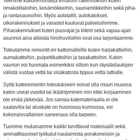
Teemme kattoremontteja erilaisiin rakennuksiin kuten
omakotitaloihin, kesämökkeihin, saunamökkeihin sekä piha-
ja rantasaunoihin. Myös autotallit, autokatokset,
ulkorakennukset ja varastot kuuluvat palveluihimme.
Piharakennukset kuten puuvajat ja liiterit sekä vapaa-ajan
asunnot aina aitoista hirsihuviloihin ovat osa tarjontaamme.
Toteutamme remontit eri kattomalleille kuten harjakattoihin,
aumakattoihin, pulpettikattoihin ja tasakattoihin. Katon
vaurion voi huomata esimerkiksi silloin kun räystäslautojen
välistä vuotaa vettä tai sisäkatosta tippuu vettä lattialle.
Syitä kattoremontin toteutukseen voivat olla muun muassa
katon useat vuodot tai ikääntyminen niin ettei korjaaminen
ole enää järkevää. Jos samaa katemateriaalia ei ole
saatavilla tai aluskate on huonossa kunnossa, voi
kokonaisvaltainen saneeraus olla tarpeen.
Tuomme mukanamme kaikki tarvittavat materiaalit sekä
ammattitasoiset työkalut naulaimista porakoneisiin ja