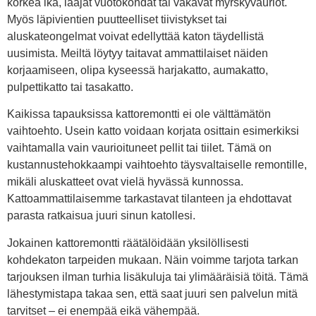
korkea ikä, laajat vuotokohdat tai vakavat myrskyvauriot.
Myös läpivientien puutteelliset tiivistykset tai
aluskateongelmat voivat edellyttää katon täydellistä
uusimista. Meiltä löytyy taitavat ammattilaiset näiden
korjaamiseen, olipa kyseessä harjakatto, aumakatto,
pulpettikatto tai tasakatto.
Kaikissa tapauksissa kattoremontti ei ole välttämätön
vaihtoehto. Usein katto voidaan korjata osittain esimerkiksi
vaihtamalla vain vaurioituneet pellit tai tiilet. Tämä on
kustannustehokkaampi vaihtoehto täysvaltaiselle remontille,
mikäli aluskatteet ovat vielä hyvässä kunnossa.
Kattoammattilaisemme tarkastavat tilanteen ja ehdottavat
parasta ratkaisua juuri sinun katollesi.
Jokainen kattoremontti räätälöidään yksilöllisesti
kohdekaton tarpeiden mukaan. Näin voimme tarjota tarkan
tarjouksen ilman turhia lisäkuluja tai ylimääräisiä töitä. Tämä
lähestymistapa takaa sen, että saat juuri sen palvelun mitä
tarvitset – ei enempää eikä vähempää.