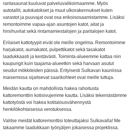
rantasaunat kuuluvat palveluvalikoimaamme. Myös
autotallit, autokatokset ja muut ulkorakennukset kuten
varastot ja puuvajat ovat osa erikoisosaamistamme. Lisäksi
remontoimme vapaa-ajan asuntojen katot, aitat ja
hirsihuvilat sekä rintamamiestalojen ja paritalojen katot.
Erilaiset kattotyypit eivät ole meille ongelma. Remontoimme
harjakatot, aumakatot, pulpettikatot sekä tasakatot
laadukkaasti ja kestävästi. Toiminta-alueemme kattaa niin
kaupungit kuin taajama-alueetkin sekä harvaan asutut
seudut mökkiteiden päissä. Erityisesti Sulkavan kauniissa
maisemissa sijaitsevat saarikohteet ovat meille tuttuja.
Meidän kautta on mahdollista hakea rahoitusta
kattoremonttiin kotisivujemme kautta. Lisäksi tekemästämme
kattotyöstä voi hakea kotitalousvähennystä
henkilökohtaisessa verotuksessa.
Valitse meidät kattoremonttisi toteuttajaksi Sulkavalla! Me
takaamme laadukkaan työnjäljen jokaisessa projektissa.