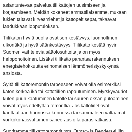
asiantuntevaa palvelua tiilikattojen uusimiseen ja
korjaamiseen. Meidän kokeneet ammattilaisemme, mukaan
lukien taitavat kirvesmiehet ja kattopeltisepät, takaavat
laadukkaan lopputuloksen.
Tiilikaton hyviä puolia ovat sen kestävyys, luonnollinen
ulkonäkö ja hyvä säänkestävyys. Tiilikatto kestää hyvin
Suomen vaihtelevia sääolosuhteita ja on myös
helppohoitoinen. Lisäksi tiilikatto parantaa rakennuksen
energiatehokkuutta erinomaisen lämmöneristyskykynsä
ansiosta.
Syitä tiilikattoremontin tarpeeseen voivat olla esimerkiksi
katon korkea ikä tai kattotiilien rapautuminen. Myrskyvauriot
kuten puun kaatuminen katolle tai suuren oksan putoaminen
voivat myös edellyttää remonttia. Jos kattotiilet ovat
kauttaaltaan huonossa kunnossa tai sammaleen valtaamat,
voi kokonaisvaltainen saneeraus olla paras ratkaisu.
Suoritamme tiilikattoremontit mm. Ormax- ja Benders-tiiliin