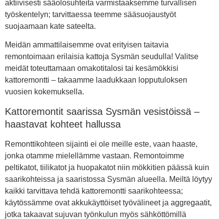
aktiivisesti sääolosuhteita varmistaaksemme turvallisen
työskentelyn; tarvittaessa teemme sääsuojaustyöt
suojaamaan kate sateelta.
Meidän ammattilaisemme ovat erityisen taitavia
remontoimaan erilaisia kattoja Sysmän seudulla! Valitse
meidät toteuttamaan omakotitalosi tai kesämökkisi
kattoremontti – takaamme laadukkaan lopputuloksen
vuosien kokemuksella.
Kattoremontit saarissa Sysmän vesistöissä –
haastavat kohteet hallussa
Remonttikohteen sijainti ei ole meille este, vaan haaste,
jonka otamme mielellämme vastaan. Remontoimme
peltikatot, tiilikatot ja huopakatot niin mökkitien päässä kuin
saarikohteissa ja saaristossa Sysmän alueella. Meiltä löytyy
kaikki tarvittava tehdä kattoremontti saarikohteessa;
käytössämme ovat akkukäyttöiset työvälineet ja aggregaatit,
jotka takaavat sujuvan työnkulun myös sähköttömillä