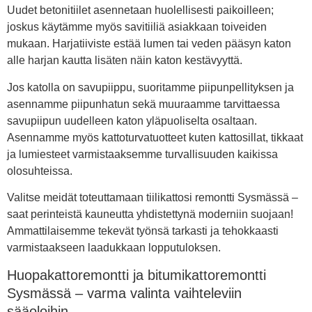
Uudet betonitiilet asennetaan huolellisesti paikoilleen;
joskus käytämme myös savitiiliä asiakkaan toiveiden
mukaan. Harjatiiviste estää lumen tai veden pääsyn katon
alle harjan kautta lisäten näin katon kestävyyttä.
Jos katolla on savupiippu, suoritamme piipunpellityksen ja
asennamme piipunhatun sekä muuraamme tarvittaessa
savupiipun uudelleen katon yläpuoliselta osaltaan.
Asennamme myös kattoturvatuotteet kuten kattosillat, tikkaat
ja lumiesteet varmistaaksemme turvallisuuden kaikissa
olosuhteissa.
Valitse meidät toteuttamaan tiilikattosi remontti Sysmässä –
saat perinteistä kauneutta yhdistettynä moderniin suojaan!
Ammattilaisemme tekevät työnsä tarkasti ja tehokkaasti
varmistaakseen laadukkaan lopputuloksen.
Huopakattoremontti ja bitumikattoremontti
Sysmässä – varma valinta vaihteleviin
sääoloihin