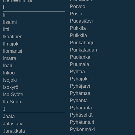
Hämeenlinna
Porvoo
I
Posio
Ii
Pudasjärvi
Iisalmi
Pukkila
Iitti
Pulkkila
Ikaalinen
Punkaharju
Ilmajoki
Punkalaidun
Ilomantsi
Puolanka
Imatra
Puumala
Inari
Pyhtää
Inkoo
Pyhäjoki
Isojoki
Pyhäjärvi
Isokyrö
Pyhämaa
Iso-Syöte
Pyhäntä
Itä-Suomi
Pyhäranta
J
Pyhäselkä
Jaala
Pyhätunturi
Jalasjärvi
Pylkönmäki
Janakkala