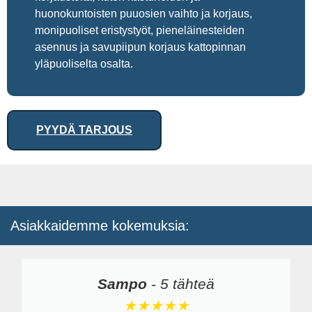
huonokuntoisten puuosien vaihto ja korjaus,
monipuoliset eristystyöt, pieneläinesteiden
asennus ja savupiipun korjaus kattopinnan
yläpuoliselta osalta.
PYYDÄ TARJOUS
Asiakkaidemme kokemuksia:
Sampo
-
5 tähteä
★★★★★