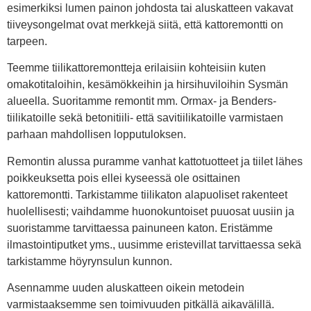
esimerkiksi lumen painon johdosta tai aluskatteen vakavat
tiiveysongelmat ovat merkkejä siitä, että kattoremontti on
tarpeen.
Teemme tiilikattoremontteja erilaisiin kohteisiin kuten
omakotitaloihin, kesämökkeihin ja hirsihuviloihin Sysmän
alueella. Suoritamme remontit mm. Ormax- ja Benders-
tiilikatoille sekä betonitiili- että savitiilikatoille varmistaen
parhaan mahdollisen lopputuloksen.
Remontin alussa puramme vanhat kattotuotteet ja tiilet lähes
poikkeuksetta pois ellei kyseessä ole osittainen
kattoremontti. Tarkistamme tiilikaton alapuoliset rakenteet
huolellisesti; vaihdamme huonokuntoiset puuosat uusiin ja
suoristamme tarvittaessa painuneen katon. Eristämme
ilmastointiputket yms., uusimme eristevillat tarvittaessa sekä
tarkistamme höyrynsulun kunnon.
Asennamme uuden aluskatteen oikein metodein
varmistaaksemme sen toimivuuden pitkällä aikavälillä.