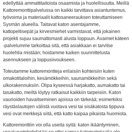
edellyttää ammattitaitoista osaamista ja huolellisuutta. Meillä
Kattoremonttipalvelussa on kaikki tarvittava asiantuntemus,
työvoima ja materiaalit kattosaneerauksen toteuttamiseen
Sysmän alueella. Taitavat katon asentajamme,
kattopeltisepät ja kirvesmiehet varmistavat, että jokainen
projekti sujuu saumattomasti alusta loppuun. Avaimet käteen
-palvelumme tarkoittaa sitä, että asiakkaan ei tarvitse
huolehtia mistään; hoidamme kaiken suunnittelusta
asennukseen ja loppusiivoukseen.
Toteutamme kattoremontteja erilaisiin kohteisiin kuten
omakotitaloihin, kesämökkeihin, saunamökkeihin sekä
ulkorakennuksiin. Olipa kyseessä harjakatto, aumakatto tai
tasakatto, meiltä löytyy ratkaisut kaikkiin tarpeisiin. Katon
vaurioiden havaitseminen ajoissa on tärkeää; esimerkiksi
räystäslautojen välistä vuotava vesi tai sisäkatosta tippuva
vesi ovat merkkejä siitä, että katto kaipaa pikaista huomiota.
Kattoremonttiin voi olla useita syitä: katon ikääntyminen,
useat vuotokohdat tai se ettei samaa katemateriaalia ole