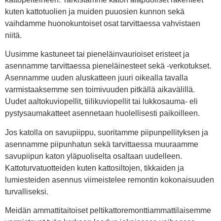
kuten kattotuolien ja muiden puuosien kunnon sekä
vaihdamme huonokuntoiset osat tarvittaessa vahvistaen
niitä.
Uusimme kastuneet tai pieneläinvaurioiset eristeet ja
asennamme tarvittaessa pieneläinesteet sekä -verkotukset.
Asennamme uuden aluskatteen juuri oikealla tavalla
varmistaaksemme sen toimivuuden pitkällä aikavälillä.
Uudet aaltokuviopellit, tiilikuviopellit tai lukkosauma- eli
pystysaumakatteet asennetaan huolellisesti paikoilleen.
Jos katolla on savupiippu, suoritamme piipunpellityksen ja
asennamme piipunhatun sekä tarvittaessa muuraamme
savupiipun katon yläpuoliselta osaltaan uudelleen.
Kattoturvatuotteiden kuten kattosiltojen, tikkaiden ja
lumiesteiden asennus viimeistelee remontin kokonaisuuden
turvalliseksi.
Meidän ammattitaitoiset peltikattoremonttiammattilaisemme