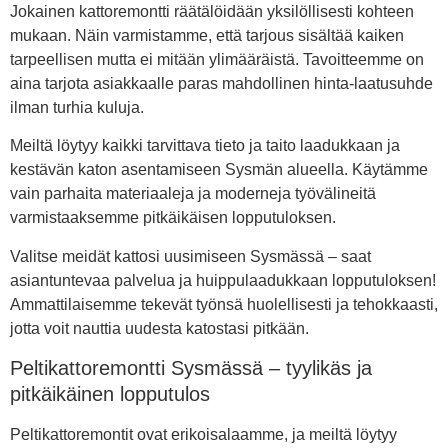
Jokainen kattoremontti räätälöidään yksilöllisesti kohteen
mukaan. Näin varmistamme, että tarjous sisältää kaiken
tarpeellisen mutta ei mitään ylimääräistä. Tavoitteemme on
aina tarjota asiakkaalle paras mahdollinen hinta-laatusuhde
ilman turhia kuluja.
Meiltä löytyy kaikki tarvittava tieto ja taito laadukkaan ja
kestävän katon asentamiseen Sysmän alueella. Käytämme
vain parhaita materiaaleja ja moderneja työvälineitä
varmistaaksemme pitkäikäisen lopputuloksen.
Valitse meidät kattosi uusimiseen Sysmässä – saat
asiantuntevaa palvelua ja huippulaadukkaan lopputuloksen!
Ammattilaisemme tekevät työnsä huolellisesti ja tehokkaasti,
jotta voit nauttia uudesta katostasi pitkään.
Peltikattoremontti Sysmässä – tyylikäs ja
pitkäikäinen lopputulos
Peltikattoremontit ovat erikoisalaamme, ja meiltä löytyy