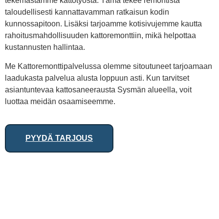
tekemästämme kattotyöstä. Tämä tekee remontista
taloudellisesti kannattavamman ratkaisun kodin
kunnossapitoon. Lisäksi tarjoamme kotisivujemme kautta
rahoitusmahdollisuuden kattoremonttiin, mikä helpottaa
kustannusten hallintaa.
Me Kattoremonttipalvelussa olemme sitoutuneet tarjoamaan
laadukasta palvelua alusta loppuun asti. Kun tarvitset
asiantuntevaa kattosaneerausta Sysmän alueella, voit
luottaa meidän osaamiseemme.
PYYDÄ TARJOUS