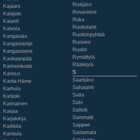
Ristijärvi
Kajaani
Rovaniemi
Kalajoki
Ruka
Kalanti
Ruokolahti
Kalvola
Ruotsinpyhtää
Kangasala
Ruovesi
Kangaslampi
Rusko
Kangasniemi
Rymättylä
Kankaanpää
Rääkkylä
Kannonkoski
S
Kannus
Saarijärvi
Kanta-Häme
Sahalahti
Karhula
Salla
Karijoki
Salo
Karinainen
Saltvik
Karjaa
Sammatti
Karjalohja
Sappee
Karkkila
Sastamala
Karstula
Satakunta