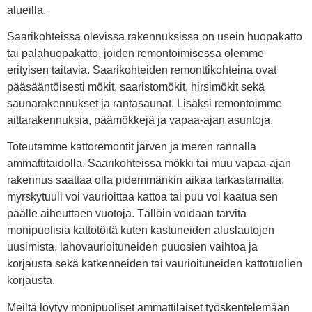
alueilla.
Saarikohteissa olevissa rakennuksissa on usein huopakatto
tai palahuopakatto, joiden remontoimisessa olemme
erityisen taitavia. Saarikohteiden remonttikohteina ovat
pääsääntöisesti mökit, saaristomökit, hirsimökit sekä
saunarakennukset ja rantasaunat. Lisäksi remontoimme
aittarakennuksia, päämökkejä ja vapaa-ajan asuntoja.
Toteutamme kattoremontit järven ja meren rannalla
ammattitaidolla. Saarikohteissa mökki tai muu vapaa-ajan
rakennus saattaa olla pidemmänkin aikaa tarkastamatta;
myrskytuuli voi vaurioittaa kattoa tai puu voi kaatua sen
päälle aiheuttaen vuotoja. Tällöin voidaan tarvita
monipuolisia kattotöitä kuten kastuneiden aluslautojen
uusimista, lahovaurioituneiden puuosien vaihtoa ja
korjausta sekä katkenneiden tai vaurioituneiden kattotuolien
korjausta.
Meiltä löytyy monipuoliset ammattilaiset työskentelemään