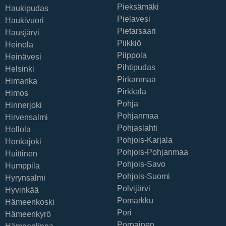
Pieksämäki
Haukipudas
Pielavesi
Haukivuori
Pietarsaari
Hausjärvi
Piikkiö
Heinola
Piippola
Heinävesi
Pihtipudas
Helsinki
Pirkanmaa
Himanka
Pirkkala
Himos
Pohja
Hinnerjoki
Pohjanmaa
Hirvensalmi
Pohjaslahti
Hollola
Pohjois-Karjala
Honkajoki
Pohjois-Pohjanmaa
Huittinen
Pohjois-Savo
Humppila
Pohjois-Suomi
Hyrynsalmi
Polvijärvi
Hyvinkää
Pomarkku
Hämeenkoski
Pori
Hämeenkyrö
Pornainen