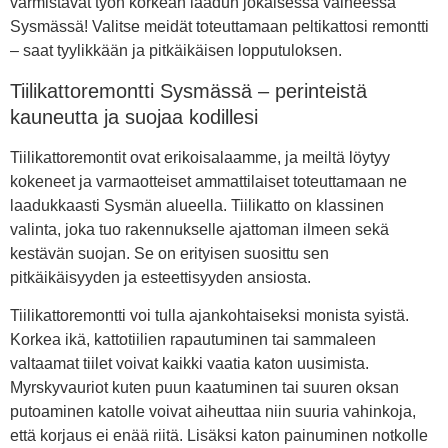
varmistavat työn korkean laadun jokaisessa vaiheessa
Sysmässä! Valitse meidät toteuttamaan peltikattosi remontti
– saat tyylikkään ja pitkäikäisen lopputuloksen.
Tiilikattoremontti Sysmässä – perinteistä
kauneutta ja suojaa kodillesi
Tiilikattoremontit ovat erikoisalaamme, ja meiltä löytyy
kokeneet ja varmaotteiset ammattilaiset toteuttamaan ne
laadukkaasti Sysmän alueella. Tiilikatto on klassinen
valinta, joka tuo rakennukselle ajattoman ilmeen sekä
kestävän suojan. Se on erityisen suosittu sen
pitkäikäisyyden ja esteettisyyden ansiosta.
Tiilikattoremontti voi tulla ajankohtaiseksi monista syistä.
Korkea ikä, kattotiilien rapautuminen tai sammaleen
valtaamat tiilet voivat kaikki vaatia katon uusimista.
Myrskyvauriot kuten puun kaatuminen tai suuren oksan
putoaminen katolle voivat aiheuttaa niin suuria vahinkoja,
että korjaus ei enää riitä. Lisäksi katon painuminen notkolle