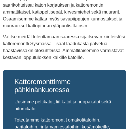
saarikohteissa: katon korjauksen ja kattoremontin
ammattilaiset, kattopeltisepät, kirvesmiehet sekä muurarit.
Osaamisemme kattaa myös savupiippujen kunnostukset ja
muuraukset kattopinnan yläpuolisilta osin.
Valitse meidät toteuttamaan saaressa sijaitsevan kiinteistösi
kattoremontti Sysmässä – saat laadukasta palvelua
haastavissakin olosuhteissa! Ammattilaisemme varmistavat
kestävän lopputuloksen kaikille katoille.
Kattoremonttimme
pähkinänkuoressa
Uusimme peltikatot, tiilikatot ja huopakatot sekä
bitumikatot.
Toteutamme kattoremontit omakotitaloihin,
paritaloihin, rintamamiestaloihin, kesämökeille,