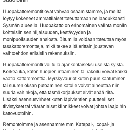
Huopakattoremontit ovat vahvaa osaamistamme, ja meiltä
löytyy kokeneet ammattilaiset toteuttamaan ne laadukkaasti
Sysmän alueella. Huopakatto on erinomainen valinta moniin
kohteisiin sen hiljaisuuden, kestävyyden ja
monipuolisuuden ansiosta. Bitumilla voidaan toteuttaa myös
tasakattoremontteja, mikä tekee siitä erittäin joustavan
vaihtoehdon erilaisiin rakennuksiin.
Huopakattoremontti voi tulla ajankohtaiseksi useista syistä.
Korkea ikä, katon huopien irtoaminen tai rakoilu voivat kaikki
vaatia kattoremonttia. Myrskyvauriot kuten puun kaatuminen
tai suuren oksan putoaminen katolle voivat aiheuttaa niin
suuria vahinkoja, että täsmäkorjaukset eivät enää riitä.
Lisäksi asennusvirheet kuten läpivientien puutteelliset
tiivistykset tai vääränlaiset kiinnikkeet voivat johtaa laajoihin
kattovuotoihin.
Remontoimme ja asennamme mm. Katepal-, Icopal- ja