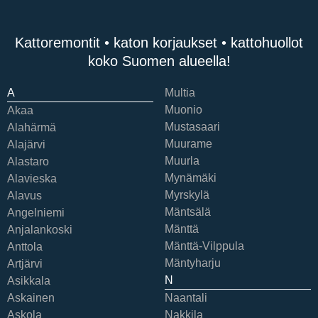
Kattoremontit • katon korjaukset • kattohuollot
koko Suomen alueella!
A
Multia
Muonio
Akaa
Mustasaari
Alahärmä
Muurame
Alajärvi
Muurla
Alastaro
Mynämäki
Alavieska
Myrskylä
Alavus
Mäntsälä
Angelniemi
Mänttä
Anjalankoski
Mänttä-Vilppula
Anttola
Mäntyharju
Artjärvi
N
Asikkala
Askainen
Naantali
Askola
Nakkila