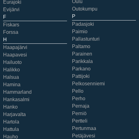
Oulu
Eurajoki
Outokumpu
Evijärvi
P
F
Padasjoki
Fiskars
Paimio
Forssa
Pallastunturi
H
Paltamo
Haapajärvi
Parainen
Haapavesi
Parikkala
Hailuoto
Parkano
Halikko
Pattijoki
Halsua
Pelkosenniemi
Hamina
Pello
Hammarland
Perho
Hankasalmi
Pernaja
Hanko
Perniö
Harjavalta
Pertteli
Hartola
Pertunmaa
Hattula
Petäjävesi
Hauho