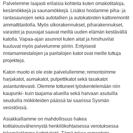
Palvelemme laajasti erilaisia kohteita kuten omakotitaloja,
kesämökkejä ja saunamökkejä. Lisäksi hoidamme piha- ja
rantasaunojen sekä autotallien ja autokatosten kattoremontit
ammattitaidolla. Myös ulkorakennukset, piharakennukset,
varastot ja puuvajat saavat meiltä uuden elämän kestävällä
katolla. Vapaa-ajan asunnot kuten aitat ja hirsihuvilat
kuuluvat myös palvelumme piiriin. Erityisesti
rintamamiestalojen ja paritalojen katot ovat meille tuttuja
projekteja.
Katon muoto ei ole este palvelullemme; remontoimme
harjakatot, aumakatot, pulpettikatot sekä tasakatot
asiantuntevasti. Olemme tottuneet työskentelemään niin
kaupunki- kuin taajama-alueilla sekä harvaan asutuilla
seuduilla mökkiteiden päässä tai saarissa Sysmän
vesistöissä.
Asiakkaillamme on mahdollisuus hakea
kotitalousvähennystä henkilökohtaisessa verotuksessa