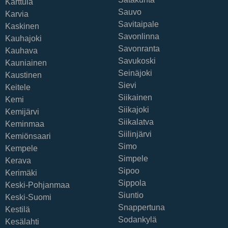
Karttula
Sauvo
Karvia
Savitaipale
Kaskinen
Savonlinna
Kauhajoki
Savonranta
Kauhava
Savukoski
Kauniainen
Seinäjoki
Kaustinen
Sievi
Keitele
Siikainen
Kemi
Siikajoki
Kemijärvi
Siikalatva
Keminmaa
Siilinjärvi
Kemiönsaari
Simo
Kempele
Simpele
Kerava
Sipoo
Kerimäki
Sippola
Keski-Pohjanmaa
Siuntio
Keski-Suomi
Snappertuna
Kestilä
Sodankylä
Kesälahti