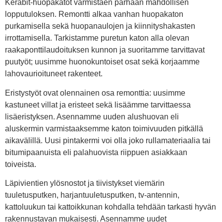
Kerabit-huopakatot varmistaen parhaan mahdollisen
lopputuloksen. Remontti alkaa vanhan huopakaton
purkamisella sekä huopanaulojen ja kiinnityshakasten
irrottamisella. Tarkistamme puretun katon alla olevan
raakaponttilaudoituksen kunnon ja suoritamme tarvittavat
puutyöt; uusimme huonokuntoiset osat sekä korjaamme
lahovaurioituneet rakenteet.
Eristystyöt ovat olennainen osa remonttia: uusimme
kastuneet villat ja eristeet sekä lisäämme tarvittaessa
lisäeristyksen. Asennamme uuden alushuovan eli
aluskermin varmistaaksemme katon toimivuuden pitkällä
aikavälillä. Uusi pintakermi voi olla joko rullamateriaalia tai
bitumipaanuista eli palahuovista riippuen asiakkaan
toiveista.
Läpivientien ylösnostot ja tiivistykset viemärin
tuuletusputken, harjantuuletusputken, tv-antennin,
kattoluukun tai kattoikkunan kohdalla tehdään tarkasti hyvän
rakennustavan mukaisesti. Asennamme uudet