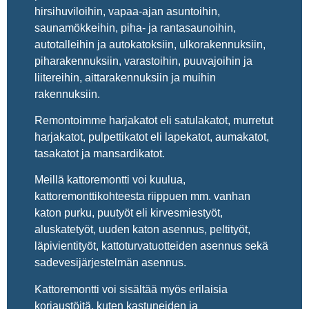
hirsihuviloihin, vapaa-ajan asuntoihin,
saunamökkeihin, piha- ja rantasaunoihin,
autotalleihin ja autokatoksiin, ulkorakennuksiin,
piharakennuksiin, varastoihin, puuvajoihin ja
liitereihin, aittarakennuksiin ja muihin
rakennuksiin.
Remontoimme harjakatot eli satulakatot, murretut
harjakatot, pulpettikatot eli lapekatot, aumakatot,
tasakatot ja mansardikatot.
Meillä kattoremontti voi kuulua,
kattoremonttikohteesta riippuen mm. vanhan
katon purku, puutyöt eli kirvesmiestyöt,
aluskatetyöt, uuden katon asennus, peltityöt,
läpivientityöt, kattoturvatuotteiden asennus sekä
sadevesijärjestelmän asennus.
Kattoremontti voi sisältää myös erilaisia
korjaustöitä, kuten kastuneiden ja