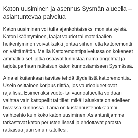
Katon uusiminen ja asennus Sysmän alueella –
asiantuntevaa palvelua
Katon uusiminen voi tulla ajankohtaiseksi monista syistä.
Katon ikääntyminen, laajat vauriot tai materiaalien
heikentyminen voivat kaikki johtaa siihen, että kattoremontti
on välttämätön. Meillä Kattoremonttipalvelussa on kokeneet
ammattilaiset, jotka osaavat tunnistaa nämä ongelmat ja
tarjota parhaan ratkaisun katon kunnostamiseen Sysmässä.
Aina ei kuitenkaan tarvitse tehdä täydellistä kattoremonttia.
Usein osittainen korjaus riittää, jos vaurioalueet ovat
rajallisia. Esimerkiksi vuoto- tai vaurioalueelta voidaan
vaihtaa vain kattopellit tai tiilet, mikäli aluskate on edelleen
hyvässä kunnossa. Tämä on kustannustehokkaampi
vaihtoehto kuin koko katon uusiminen. Asiantuntijamme
tarkastavat katon perusteellisesti ja ehdottavat parasta
ratkaisua juuri sinun katollesi.