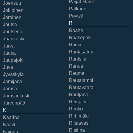
Päijät-Häme
Joensuu
Pälkäne
Jokioinen
Pöytyä
Joroinen
R
Joutsa
Raahe
Joutseno
Raasepori
Juankoski
Raisio
Jurva
Rantasalmi
Juuka
Rantsila
Juupajoki
Ranua
Juva
Rauma
Jyväskylä
Rautalampi
Jämijärvi
Rautavaara
Jämsä
Rautjärvi
Jämsänkoski
Reisjärvi
Järvenpää
Renko
K
Riihimäki
Kaarina
Riistavesi
Kaavi
Ristiina
Kainuu