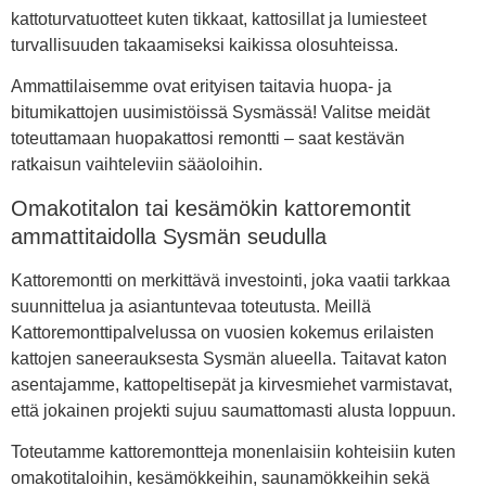
kattoturvatuotteet kuten tikkaat, kattosillat ja lumiesteet
turvallisuuden takaamiseksi kaikissa olosuhteissa.
Ammattilaisemme ovat erityisen taitavia huopa- ja
bitumikattojen uusimistöissä Sysmässä! Valitse meidät
toteuttamaan huopakattosi remontti – saat kestävän
ratkaisun vaihteleviin sääoloihin.
Omakotitalon tai kesämökin kattoremontit
ammattitaidolla Sysmän seudulla
Kattoremontti on merkittävä investointi, joka vaatii tarkkaa
suunnittelua ja asiantuntevaa toteutusta. Meillä
Kattoremonttipalvelussa on vuosien kokemus erilaisten
kattojen saneerauksesta Sysmän alueella. Taitavat katon
asentajamme, kattopeltisepät ja kirvesmiehet varmistavat,
että jokainen projekti sujuu saumattomasti alusta loppuun.
Toteutamme kattoremontteja monenlaisiin kohteisiin kuten
omakotitaloihin, kesämökkeihin, saunamökkeihin sekä