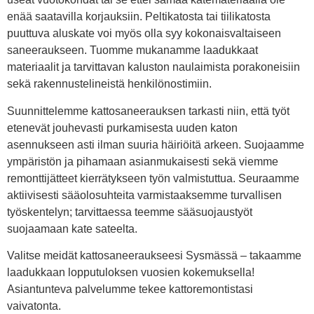
enää saatavilla korjauksiin. Peltikatosta tai tiilikatosta
puuttuva aluskate voi myös olla syy kokonaisvaltaiseen
saneeraukseen. Tuomme mukanamme laadukkaat
materiaalit ja tarvittavan kaluston naulaimista porakoneisiin
sekä rakennustelineistä henkilönostimiin.
Suunnittelemme kattosaneerauksen tarkasti niin, että työt
etenevät jouhevasti purkamisesta uuden katon
asennukseen asti ilman suuria häiriöitä arkeen. Suojaamme
ympäristön ja pihamaan asianmukaisesti sekä viemme
remonttijätteet kierrätykseen työn valmistuttua. Seuraamme
aktiivisesti sääolosuhteita varmistaaksemme turvallisen
työskentelyn; tarvittaessa teemme sääsuojaustyöt
suojaamaan kate sateelta.
Valitse meidät kattosaneeraukseesi Sysmässä – takaamme
laadukkaan lopputuloksen vuosien kokemuksella!
Asiantunteva palvelumme tekee kattoremontistasi
vaivatonta.