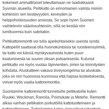
kokeneet ammattilaiset toteuttamaan ne laadukkaasti
Sysmän alueella. Peltikatto on erinomainen valinta moniin
kohteisiin sen kestävyyden, keveyden ja
helppohoitoisuuden ansiosta. Se sopii hyvin Suomen
vaihteleviin sääolosuhteisiin, sillä se kestää niin
lumikuormia kuin sateitakin.
Peltikattoremontti voi tulla ajankohtaiseksi useista syistä.
Kattopellit saattavat olla huonokuntoisia tai ruosteensyömiä,
tai katto voi kärsiä myrskyvaurioista kuten puun
kaatumisesta tai suuren oksan putoamisesta. Kulunut
peltikatto voi myös vuotaa läpivientien, jiirien tai kiinnitysten
kohdalta. Aluskatteen vakava tiiveysongelma tai aluskate,
joka on niin huonossa kunnossa että hajoaa kosketuksesta,
voivat myös vaatia kattoremonttia.
Suoritamme kattoremontit tunnetuille peltikatoille kuten
Ruukki, Weckman, Rannila, Poimukate ja Metehe. Remontti
alkaa vanhan peltikaton purkutöillä kattotuotteineen ja
kattopelteineen. Tarkistamme katon alapuoliset rakenteet