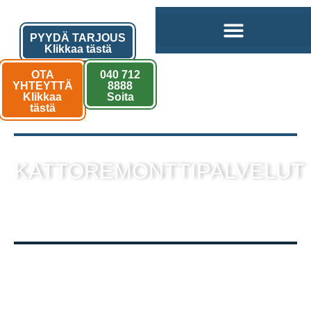
PYYDÄ TARJOUS
Klikkaa tästä
OTA
040 712
YHTEYTTÄ
8888
Klikkaa
Soita
tästä
KATTOREMONTTIPALVELUT
sekä muut kattotyöt laadukkaalla
toteutuksella!