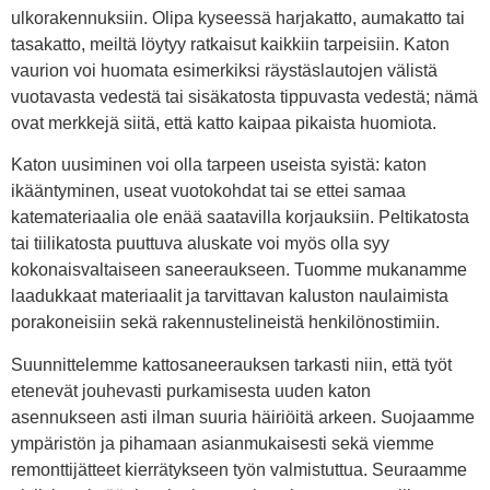
ulkorakennuksiin. Olipa kyseessä harjakatto, aumakatto tai
tasakatto, meiltä löytyy ratkaisut kaikkiin tarpeisiin. Katon
vaurion voi huomata esimerkiksi räystäslautojen välistä
vuotavasta vedestä tai sisäkatosta tippuvasta vedestä; nämä
ovat merkkejä siitä, että katto kaipaa pikaista huomiota.
Katon uusiminen voi olla tarpeen useista syistä: katon
ikääntyminen, useat vuotokohdat tai se ettei samaa
katemateriaalia ole enää saatavilla korjauksiin. Peltikatosta
tai tiilikatosta puuttuva aluskate voi myös olla syy
kokonaisvaltaiseen saneeraukseen. Tuomme mukanamme
laadukkaat materiaalit ja tarvittavan kaluston naulaimista
porakoneisiin sekä rakennustelineistä henkilönostimiin.
Suunnittelemme kattosaneerauksen tarkasti niin, että työt
etenevät jouhevasti purkamisesta uuden katon
asennukseen asti ilman suuria häiriöitä arkeen. Suojaamme
ympäristön ja pihamaan asianmukaisesti sekä viemme
remonttijätteet kierrätykseen työn valmistuttua. Seuraamme