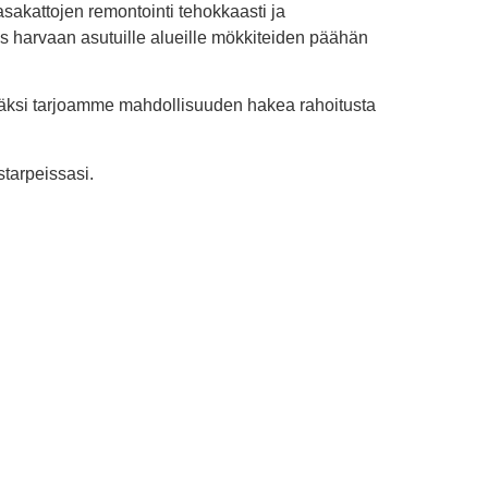
tasakattojen remontointi tehokkaasti ja
s harvaan asutuille alueille mökkiteiden päähän
säksi tarjoamme mahdollisuuden hakea rahoitusta
starpeissasi.