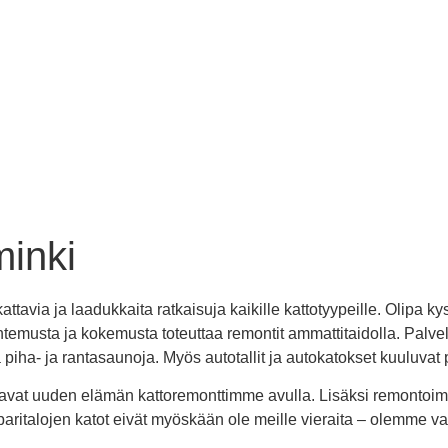
minki
avia ja laadukkaita ratkaisuja kaikille kattotyypeille. Olipa kyse
ntemusta ja kokemusta toteuttaa remontit ammattitaidolla. Palvel
iha- ja rantasaunoja. Myös autotallit ja autokatokset kuuluva
avat uuden elämän kattoremonttimme avulla. Lisäksi remontoimm
a paritalojen katot eivät myöskään ole meille vieraita – olemme 