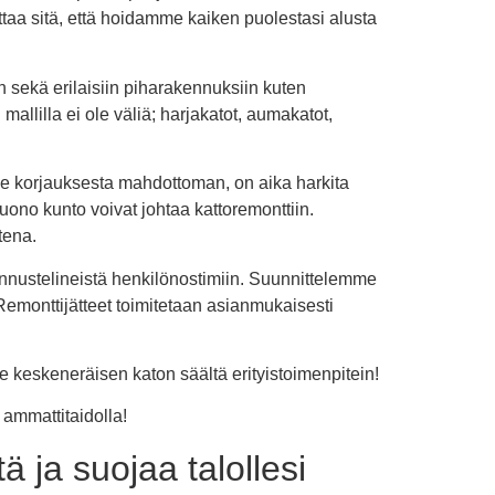
ttaa sitä, että hoidamme kaiken puolestasi alusta
 sekä erilaisiin piharakennuksiin kuten
allilla ei ole väliä; harjakatot, aumakatot,
kee korjauksesta mahdottoman, on aika harkita
uono kunto voivat johtaa kattoremonttiin.
tena.
nnustelineistä henkilönostimiin. Suunnittelemme
 Remonttijätteet toimitetaan asianmukaisesti
keskeneräisen katon säältä erityistoimenpitein!
 ammattitaidolla!
 ja suojaa talollesi