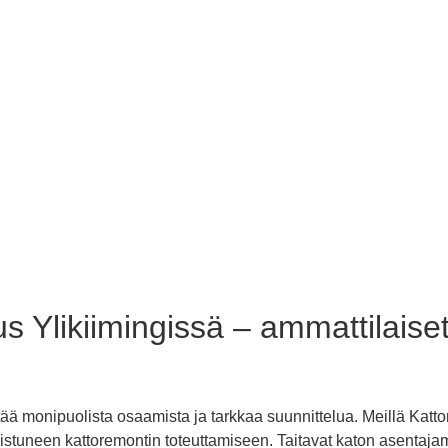
 Ylikiimingissä – ammattilaiset
tää monipuolista osaamista ja tarkkaa suunnittelua. Meillä Kat
nnistuneen kattoremontin toteuttamiseen. Taitavat katon asentaja