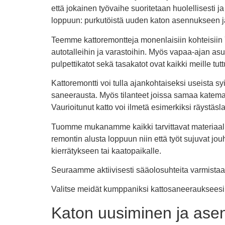
että jokainen työvaihe suoritetaan huolellisesti 
loppuun: purkutöistä uuden katon asennukseen ja 
Teemme kattoremontteja monenlaisiin kohteisiin 
autotalleihin ja varastoihin. Myös vapaa-ajan asun
pulpettikatot sekä tasakatot ovat kaikki meille tutt
Kattoremontti voi tulla ajankohtaiseksi useista s
saneerausta. Myös tilanteet joissa samaa katemate
Vaurioitunut katto voi ilmetä esimerkiksi räystäs
Tuomme mukanamme kaikki tarvittavat materiaalit
remontin alusta loppuun niin että työt sujuvat jou
kierrätykseen tai kaatopaikalle.
Seuraamme aktiivisesti sääolosuhteita varmista
Valitse meidät kumppaniksi kattosaneeraukseesi Y
Katon uusiminen ja asenn