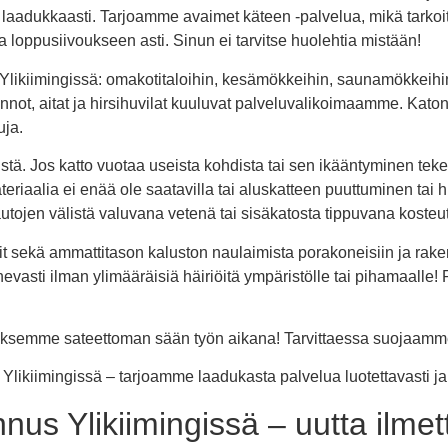
ja laadukkaasti. Tarjoamme avaimet käteen -palvelua, mikä tarkoi
loppusiivoukseen asti. Sinun ei tarvitse huolehtia mistään!
Ylikiimingissä: omakotitaloihin, kesämökkeihin, saunamökkeihin
not, aitat ja hirsihuvilat kuuluvat palveluvalikoimaamme. Katon m
uja.
yistä. Jos katto vuotaa useista kohdista tai sen ikääntyminen te
riaalia ei enää ole saatavilla tai aluskatteen puuttuminen tai h
lautojen välistä valuvana vetenä tai sisäkatosta tippuvana kosteu
 sekä ammattitason kaluston naulaimista porakoneisiin ja rake
hevasti ilman ylimääräisiä häiriöitä ympäristölle tai pihamaalle!
aksemme sateettoman sään työn aikana! Tarvittaessa suojaamme 
likiimingissä – tarjoamme laadukasta palvelua luotettavasti ja
us Ylikiimingissä – uutta ilmettä