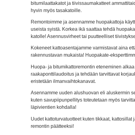
bitumilaattakatot ja tiivissaumakatteet ammattitai
hyvin myös tasakatoille.
Remontoimme ja asennamme huopakattoja käyttäen 
useista syistä. Korkea ikä saattaa tehdä huopakat
katolle! Asennusvirheet tai puutteelliset tiivistyk
Kokeneet kattoasentajamme varmistavat aina että 
rakennustavan mukaista! Huopakate-eksperttimme 
Huopa- ja bitumikattoremontin eteneminen alkaa 
raakaponttilaudoitus ja tehdään tarvittavat korjau
eristetään ilmanvaihtokanavat.
Asennamme uuden alushuovan eli aluskermin sekä r
kuten savupiipunpellitys toteutetaan myös tarvitt
läpivientien kohdalla!
Uudet kattoturvatuotteet kuten tikkaat, kattosill
remontin päätteeksi!