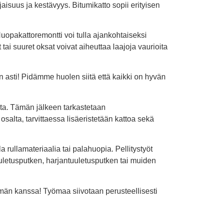
aisuus ja kestävyys. Bitumikatto sopii erityisen
opakattoremontti voi tulla ajankohtaiseksi
ai suuret oksat voivat aiheuttaa laajoja vaurioita
 asti! Pidämme huolen siitä että kaikki on hyvän
ta. Tämän jälkeen tarkastetaan
osalta, tarvittaessa lisäeristetään kattoa sekä
rullamateriaalia tai palahuopia. Pellitystyöt
tuuletusputken, harjantuuletusputken tai muiden
elmän kanssa! Työmaa siivotaan perusteellisesti