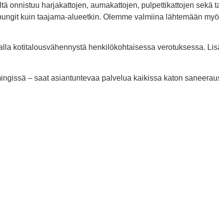
eiltä onnistuu harjakattojen, aumakattojen, pulpettikattojen sekä 
upungit kuin taajama-alueetkin. Olemme valmiina lähtemään myö
lla kotitalousvähennystä henkilökohtaisessa verotuksessa. Li
iimingissä – saat asiantuntevaa palvelua kaikissa katon saneerau