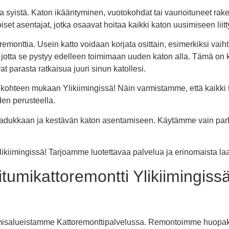
 syistä. Katon ikääntyminen, vuotokohdat tai vaurioituneet rakent
set asentajat, jotka osaavat hoitaa kaikki katon uusimiseen liitty
emonttia. Usein katto voidaan korjata osittain, esimerkiksi vaihtam
, jotta se pystyy edelleen toimimaan uuden katon alla. Tämä on
t parasta ratkaisua juuri sinun katollesi.
i kohteen mukaan Ylikiimingissä! Näin varmistamme, että kaikki 
den perusteella.
eet laadukkaan ja kestävän katon asentamiseen. Käytämme vain parh
ikiimingissä! Tarjoamme luotettavaa palvelua ja erinomaista laa
tumikattoremontti Ylikiimingiss
isalueistamme Kattoremonttipalvelussa. Remontoimme huopakat