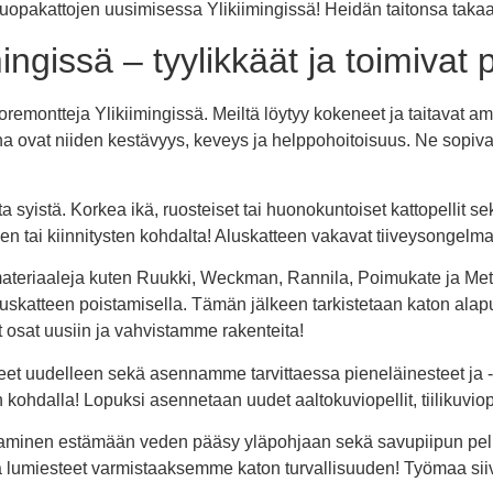
huopakattojen uusimisessa Ylikiimingissä! Heidän taitonsa taka
ingissä – tyylikkäät ja toimivat p
remontteja Ylikiimingissä. Meiltä löytyy kokeneet ja taitavat amma
tuina ovat niiden kestävyys, keveys ja helppohoitoisuus. Ne sopi
ta syistä. Korkea ikä, ruosteiset tai huonokuntoiset kattopellit s
irien tai kiinnitysten kohdalta! Aluskatteen vakavat tiiveysongel
materiaaleja kuten Ruukki, Weckman, Rannila, Poimukate ja Met
skatteen poistamisella. Tämän jälkeen tarkistetaan katon alapuo
osat uusiin ja vahvistamme rakenteita!
teet uudelleen sekä asennamme tarvittaessa pieneläinesteet ja 
en kohdalla! Lopuksi asennetaan uudet aaltokuviopellit, tiilikuvio
entaminen estämään veden pääsy yläpohjaan sekä savupiipun pel
t ja lumiesteet varmistaaksemme katon turvallisuuden! Työmaa sii