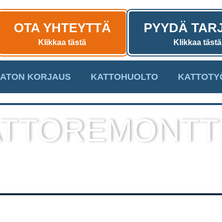
OTA YHTEYTTÄ
PYYDÄ TAR
Klikkaa tästä
Klikkaa tästä
ATON KORJAUS
KATTOHUOLTO
KATTOTY
TTOREMONTT
sekä muut kattotyöt laadukkaall
toteutuksella!