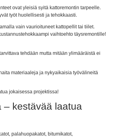
eet ovat yleisiä syitä kattoremontin tarpeelle.
vät työt huolellisesti ja tehokkaasti.
alla vain vaurioituneet kattopellit tai tiilet.
 kustannustehokkaampi vaihtoehto täysremontille!
tarvittava tehdään mutta mitään ylimääräistä ei
aita materiaaleja ja nykyaikaisia työvälineitä
tua jokaisessa projektissa!
ä – kestävää laatua
ot, palahuopakatot, bitumikatot,