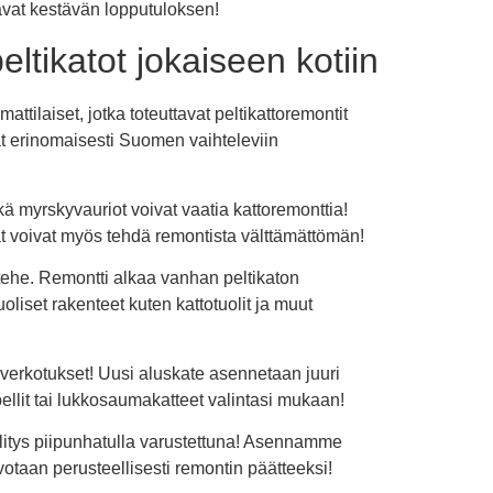
avat kestävän lopputuloksen!
eltikatot jokaiseen kotiin
ttilaiset, jotka toteuttavat peltikattoremontit
vat erinomaisesti Suomen vaihteleviin
ekä myrskyvauriot voivat vaatia kattoremonttia!
mat voivat myös tehdä remontista välttämättömän!
ehe. Remontti alkaa vanhan peltikaton
liset rakenteet kuten kattotuolit ja muut
-verkotukset! Uusi aluskate asennetaan juuri
pellit tai lukkosaumakatteet valintasi mukaan!
litys piipunhatulla varustettuna! Asennamme
votaan perusteellisesti remontin päätteeksi!