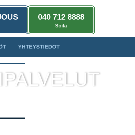
JOUS
040 712 8888
Soita
ÖT
YHTEYSTIEDOT
IPALVELUT
a