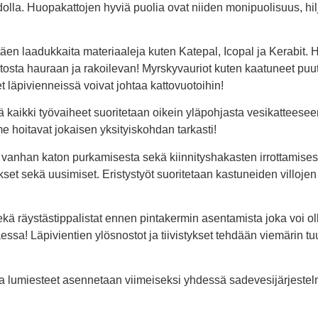
dolla. Huopakattojen hyviä puolia ovat niiden monipuolisuus, hilj
laadukkaita materiaaleja kuten Katepal, Icopal ja Kerabit. Hu
osta hauraan ja rakoilevan! Myrskyvauriot kuten kaatuneet puut t
set läpivienneissä voivat johtaa kattovuotoihin!
kaikki työvaiheet suoritetaan oikein yläpohjasta vesikatteeseen
hoitavat jokaisen yksityiskohdan tarkasti!
vanhan katon purkamisesta sekä kiinnityshakasten irrottamises
kset sekä uusimiset. Eristystyöt suoritetaan kastuneiden villojen 
äystästippalistat ennen pintakermin asentamista joka voi olla 
aessa! Läpivientien ylösnostot ja tiivistykset tehdään viemärin 
at ja lumiesteet asennetaan viimeiseksi yhdessä sadevesijärjest