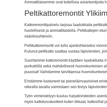
Ammattilaisemme ovat todellisia asiantuntijoita 
Peltikattoremontit Ylikiim
Kattoremonttipalvelu tarjoaa laadukkaita peltikatto
huolellisesti ja ammattitaidolla. Peltikattojen e
sääolosuhteisiin.
Peltikattoremontti voi tulla ajankohtaiseksi monis
Kulunut peltikatto saattaa vuotaa läpivientien, ji
Suoritamme kattoremontit käyttäen laadukkaita 
purkutöillä sekä mahdollisesti huonokuntoisen alu
puuosat! Vaihdamme tarvittaessa huonokuntoiset 
Eristämme kastuneet tai pieneläinvaurioiset eris
oikealla tavalla varmistaen sen tiiviys läpivienti
Työn viimeistelyyn kuuluu harjatiivisteiden as
myös kattoturvatuotteet kuten tikkaat, kattosilla