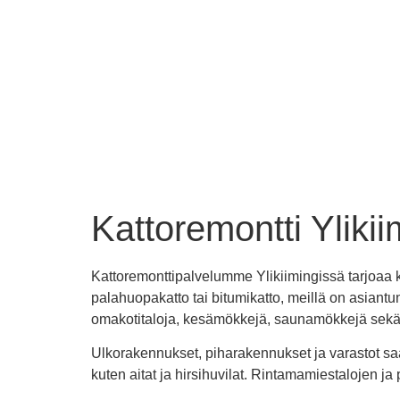
Kattoremontti Ylikii
Kattoremonttipalvelumme Ylikiimingissä tarjoaa katt
palahuopakatto tai bitumikatto, meillä on asiantu
omakotitaloja, kesämökkejä, saunamökkejä sekä p
Ulkorakennukset, piharakennukset ja varastot sa
kuten aitat ja hirsihuvilat. Rintamamiestalojen j