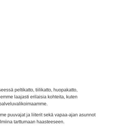
essä peltikatto, tiilikatto, huopakatto,
emme laajasti erilaisia kohteita, kuten
t palveluvalikoimaamme.
e puuvajat ja liiterit sekä vapaa-ajan asunnot
valmiina tarttumaan haasteeseen.