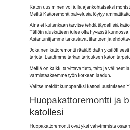
Katon uusiminen voi tulla ajankohtaiseksi monista
Meiltä Kattoremonttipalvelusta löytyy ammattitaitoi
Aina ei kuitenkaan tarvitse tehdä täydellistä kattor
Tällöin aluskatteen tulee olla hyvässä kunnossa
Asiantuntijamme tarkastavat tilanteen ja ehdottava
Jokainen kattoremontti räätälöidään yksilöllisest
tarjota! Laadimme tarkan tarjouksen katon tarpei
Meillä on kaikki tarvittava tieto, taito ja välin
varmistaaksemme työn korkean laadun.
Valitse meidät kumppaniksi kattosi uusimiseen Yl
Huopakattoremontti ja bi
katollesi
Huopakattoremontit ovat yksi vahvimmista osaam