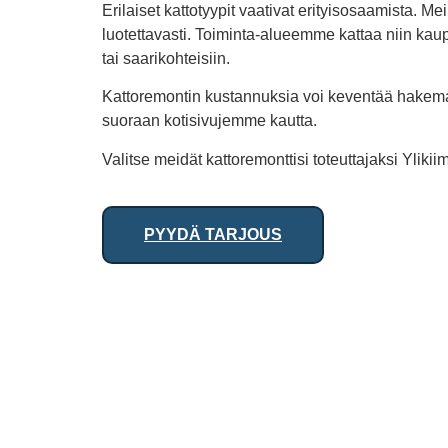
Erilaiset kattotyypit vaativat erityisosaamista. M
luotettavasti. Toiminta-alueemme kattaa niin ka
tai saarikohteisiin.
Kattoremontin kustannuksia voi keventää hakema
suoraan kotisivujemme kautta.
Valitse meidät kattoremonttisi toteuttajaksi Ylik
PYYDÄ TARJOUS