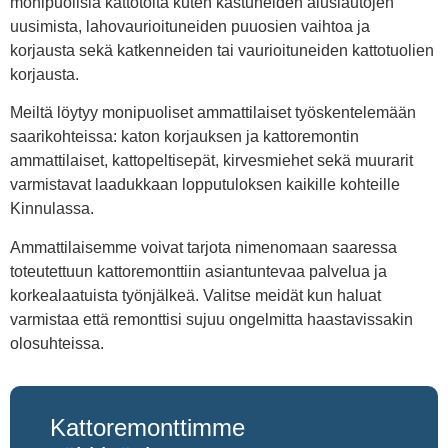
monipuolisia kattotöitä kuten kastuneiden aluslautojen
uusimista, lahovaurioituneiden puuosien vaihtoa ja
korjausta sekä katkenneiden tai vaurioituneiden kattotuolien
korjausta.
Meiltä löytyy monipuoliset ammattilaiset työskentelemään
saarikohteissa: katon korjauksen ja kattoremontin
ammattilaiset, kattopeltisepät, kirvesmiehet sekä muurarit
varmistavat laadukkaan lopputuloksen kaikille kohteille
Kinnulassa.
Ammattilaisemme voivat tarjota nimenomaan saaressa
toteutettuun kattoremonttiin asiantuntevaa palvelua ja
korkealaatuista työnjälkeä. Valitse meidät kun haluat
varmistaa että remonttisi sujuu ongelmitta haastavissakin
olosuhteissa.
Kattoremonttimme