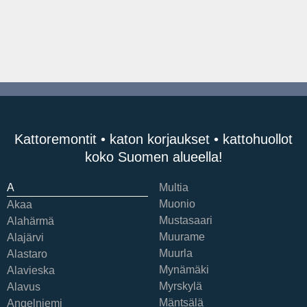
Kattoremontit • katon korjaukset • kattohuollot
koko Suomen alueella!
A
Multia
Muonio
Akaa
Mustasaari
Alahärmä
Muurame
Alajärvi
Muurla
Alastaro
Mynämäki
Alavieska
Myrskylä
Alavus
Mäntsälä
Angelniemi