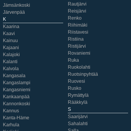
Rautjärvi
Jämsänkoski
Reisjärvi
Järvenpää
Renko
K
Riihimäki
Kaarina
Riistavesi
Kaavi
Ristiina
Kainuu
Ristijärvi
Kajaani
Rovaniemi
Kalajoki
Ruka
Kalanti
Ruokolahti
Kalvola
Ruotsinpyhtää
Kangasala
Ruovesi
Kangaslampi
Rusko
Kangasniemi
Rymättylä
Kankaanpää
Rääkkylä
Kannonkoski
S
Kannus
Saarijärvi
Kanta-Häme
Sahalahti
Karhula
Salla