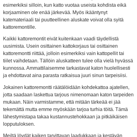
esimerkiksi silloin, kun katto vuotaa useista kohdista eikä
korjaaminen ole enää järkevää. Myös ikääntynyt
katemateriaali tai puutteellinen aluskate voivat olla syitä
kattoremontille.
Kaikki kattoremontit eivät kuitenkaan vaadi täydellistä
uusimista. Usein osittainen kattokorjaus tai osittainen
kattoremontti riittää, jolloin esimerkiksi vain kattopellit tai
tiilet vaihdetaan. Tällöin aluskatteen tulee olla vielä hyvässä
kunnossa. Ammattilaisemme tarkastavat katon huolellisesti
ja ehdottavat aina parasta ratkaisua juuri sinun tarpeisiisi.
Jokainen kattoremontti räätälöidään kohdekattoa ajatellen,
jotta saadaan laskettua tarjous nimenomaan katon tarpeiden
mukaan. Näin varmistamme, että mitään tärkeää ei jää
tekemättä mutta emme myöskään tarjoa turhia töitä. Tämä
lähestymistapa takaa kustannustehokkaan ja pitkäikäisen
lopputuloksen.
Meiltä löydät kaiken tarvittavan laadukkaan ja kestävän