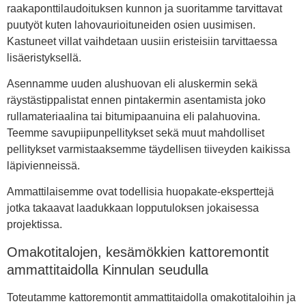
raakaponttilaudoituksen kunnon ja suoritamme tarvittavat
puutyöt kuten lahovaurioituneiden osien uusimisen.
Kastuneet villat vaihdetaan uusiin eristeisiin tarvittaessa
lisäeristyksellä.
Asennamme uuden alushuovan eli aluskermin sekä
räystästippalistat ennen pintakermin asentamista joko
rullamateriaalina tai bitumipaanuina eli palahuovina.
Teemme savupiipunpellitykset sekä muut mahdolliset
pellitykset varmistaaksemme täydellisen tiiveyden kaikissa
läpivienneissä.
Ammattilaisemme ovat todellisia huopakate-eksperttejä
jotka takaavat laadukkaan lopputuloksen jokaisessa
projektissa.
Omakotitalojen, kesämökkien kattoremontit
ammattitaidolla Kinnulan seudulla
Toteutamme kattoremontit ammattitaidolla omakotitaloihin ja