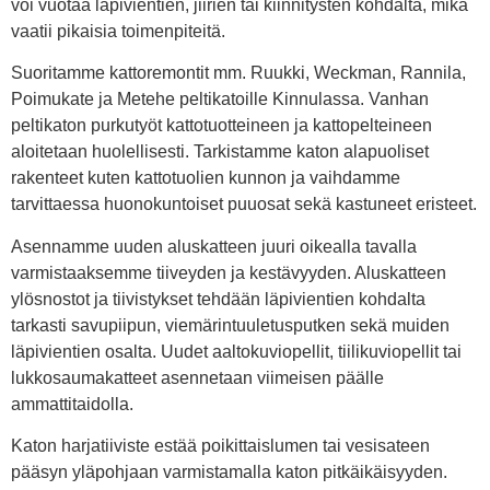
voi vuotaa läpivientien, jiirien tai kiinnitysten kohdalta, mikä
vaatii pikaisia toimenpiteitä.
Suoritamme kattoremontit mm. Ruukki, Weckman, Rannila,
Poimukate ja Metehe peltikatoille Kinnulassa. Vanhan
peltikaton purkutyöt kattotuotteineen ja kattopelteineen
aloitetaan huolellisesti. Tarkistamme katon alapuoliset
rakenteet kuten kattotuolien kunnon ja vaihdamme
tarvittaessa huonokuntoiset puuosat sekä kastuneet eristeet.
Asennamme uuden aluskatteen juuri oikealla tavalla
varmistaaksemme tiiveyden ja kestävyyden. Aluskatteen
ylösnostot ja tiivistykset tehdään läpivientien kohdalta
tarkasti savupiipun, viemärintuuletusputken sekä muiden
läpivientien osalta. Uudet aaltokuviopellit, tiilikuviopellit tai
lukkosaumakatteet asennetaan viimeisen päälle
ammattitaidolla.
Katon harjatiiviste estää poikittaislumen tai vesisateen
pääsyn yläpohjaan varmistamalla katon pitkäikäisyyden.