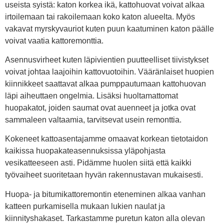
useista syistä: katon korkea ikä, kattohuovat voivat alkaa
irtoilemaan tai rakoilemaan koko katon alueelta. Myös
vakavat myrskyvauriot kuten puun kaatuminen katon päälle
voivat vaatia kattoremonttia.
Asennusvirheet kuten läpivientien puutteelliset tiivistykset
voivat johtaa laajoihin kattovuotoihin. Vääränlaiset huopien
kiinnikkeet saattavat alkaa pumppautumaan kattohuovan
läpi aiheuttaen ongelmia. Lisäksi huoltamattomat
huopakatot, joiden saumat ovat auenneet ja jotka ovat
sammaleen valtaamia, tarvitsevat usein remonttia.
Kokeneet kattoasentajamme omaavat korkean tietotaidon
kaikissa huopakateasennuksissa yläpohjasta
vesikatteeseen asti. Pidämme huolen siitä että kaikki
työvaiheet suoritetaan hyvän rakennustavan mukaisesti.
Huopa- ja bitumikattoremontin eteneminen alkaa vanhan
katteen purkamisella mukaan lukien naulat ja
kiinnityshakaset. Tarkastamme puretun katon alla olevan