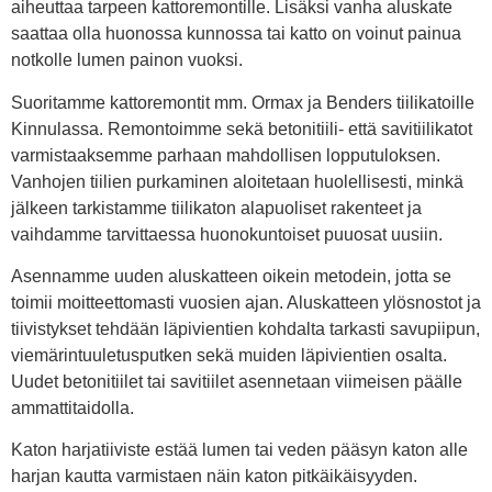
aiheuttaa tarpeen kattoremontille. Lisäksi vanha aluskate
saattaa olla huonossa kunnossa tai katto on voinut painua
notkolle lumen painon vuoksi.
Suoritamme kattoremontit mm. Ormax ja Benders tiilikatoille
Kinnulassa. Remontoimme sekä betonitiili- että savitiilikatot
varmistaaksemme parhaan mahdollisen lopputuloksen.
Vanhojen tiilien purkaminen aloitetaan huolellisesti, minkä
jälkeen tarkistamme tiilikaton alapuoliset rakenteet ja
vaihdamme tarvittaessa huonokuntoiset puuosat uusiin.
Asennamme uuden aluskatteen oikein metodein, jotta se
toimii moitteettomasti vuosien ajan. Aluskatteen ylösnostot ja
tiivistykset tehdään läpivientien kohdalta tarkasti savupiipun,
viemärintuuletusputken sekä muiden läpivientien osalta.
Uudet betonitiilet tai savitiilet asennetaan viimeisen päälle
ammattitaidolla.
Katon harjatiiviste estää lumen tai veden pääsyn katon alle
harjan kautta varmistaen näin katon pitkäikäisyyden.