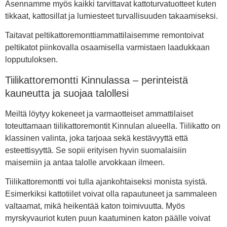
Asennamme myös kaikki tarvittavat kattoturvatuotteet kuten
tikkaat, kattosillat ja lumiesteet turvallisuuden takaamiseksi.
Taitavat peltikattoremonttiammattilaisemme remontoivat
peltikatot piinkovalla osaamisella varmistaen laadukkaan
lopputuloksen.
Tiilikattoremontti Kinnulassa – perinteistä
kauneutta ja suojaa talollesi
Meiltä löytyy kokeneet ja varmaotteiset ammattilaiset
toteuttamaan tiilikattoremontit Kinnulan alueella. Tiilikatto on
klassinen valinta, joka tarjoaa sekä kestävyyttä että
esteettisyyttä. Se sopii erityisen hyvin suomalaisiin
maisemiin ja antaa talolle arvokkaan ilmeen.
Tiilikattoremontti voi tulla ajankohtaiseksi monista syistä.
Esimerkiksi kattotiilet voivat olla rapautuneet ja sammaleen
valtaamat, mikä heikentää katon toimivuutta. Myös
myrskyvauriot kuten puun kaatuminen katon päälle voivat