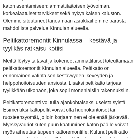
katon asentamiseen: ammattitaitoisen työvoiman,
korkealaatuiset tarvikkeet sekä nykyaikaisen kaluston.
Olemme sitoutuneet tarjoamaan asiakkaillemme parasta
mahdollista palvelua Kinnulan alueella.
Peltikattoremontit Kinnulassa – kestävä ja
tyylikäs ratkaisu kotiisi
Meiltä löytyy taitavat ja kokeneet ammattilaiset toteuttamaan
peltikattoremontit Kinnulan alueella. Peltikatto on
erinomainen valinta sen kestävyyden, keveyden ja
helppohoitoisuuden ansiosta. Lisäksi peltikatto tarjoaa
tyylikkään ulkonäön, joka sopii monenlaisiin rakennuksiin.
Peltikattoremontti voi tulla ajankohtaiseksi useista syistä.
Esimerkiksi kattopellit voivat olla huonokuntoiset tai
ruosteensyömät, jolloin korjaaminen ei ole enää järkevää.
Myrskyvauriot kuten puun kaatuminen katon päälle voivat
myös aiheuttaa tarpeen kattoremontille. Kulunut peltikatto