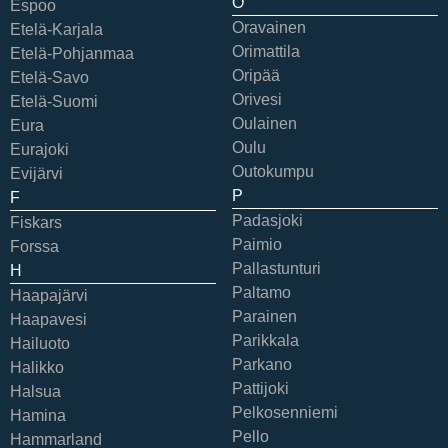
O
Espoo
Oravainen
Etelä-Karjala
Orimattila
Etelä-Pohjanmaa
Oripää
Etelä-Savo
Orivesi
Etelä-Suomi
Oulainen
Eura
Oulu
Eurajoki
Outokumpu
Evijärvi
P
F
Padasjoki
Fiskars
Paimio
Forssa
Pallastunturi
H
Paltamo
Haapajärvi
Parainen
Haapavesi
Parikkala
Hailuoto
Parkano
Halikko
Pattijoki
Halsua
Pelkosenniemi
Hamina
Pello
Hammarland