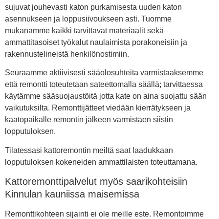
sujuvat jouhevasti katon purkamisesta uuden katon
asennukseen ja loppusiivoukseen asti. Tuomme
mukanamme kaikki tarvittavat materiaalit sekä
ammattitasoiset työkalut naulaimista porakoneisiin ja
rakennustelineistä henkilönostimiin.
Seuraamme aktiivisesti sääolosuhteita varmistaaksemme
että remontti toteutetaan sateettomalla säällä; tarvittaessa
käytämme sääsuojaustöitä jotta kate on aina suojattu sään
vaikutuksilta. Remonttijätteet viedään kierrätykseen ja
kaatopaikalle remontin jälkeen varmistaen siistin
lopputuloksen.
Tilatessasi kattoremontin meiltä saat laadukkaan
lopputuloksen kokeneiden ammattilaisten toteuttamana.
Kattoremonttipalvelut myös saarikohteisiin
Kinnulan kauniissa maisemissa
Remonttikohteen sijainti ei ole meille este. Remontoimme