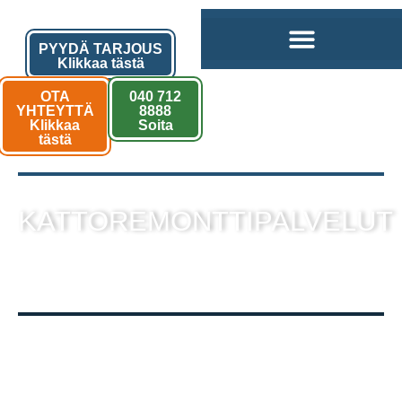
PYYDÄ TARJOUS
Klikkaa tästä
OTA
040 712
YHTEYTTÄ
8888
Klikkaa
Soita
tästä
KATTOREMONTTIPALVELUT
sekä muut kattotyöt laadukkaalla
toteutuksella!