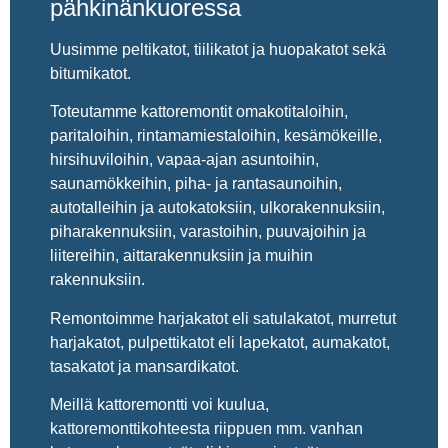
pähkinänkuoressa
Uusimme peltikatot, tiilikatot ja huopakatot sekä
bitumikatot.
Toteutamme kattoremontit omakotitaloihin,
paritaloihin, rintamamiestaloihin, kesämökeille,
hirsihuviloihin, vapaa-ajan asuntoihin,
saunamökkeihin, piha- ja rantasaunoihin,
autotalleihin ja autokatoksiin, ulkorakennuksiin,
piharakennuksiin, varastoihin, puuvajoihin ja
liitereihin, aittarakennuksiin ja muihin
rakennuksiin.
Remontoimme harjakatot eli satulakatot, murretut
harjakatot, pulpettikatot eli lapekatot, aumakatot,
tasakatot ja mansardikatot.
Meillä kattoremontti voi kuulua,
kattoremonttikohteesta riippuen mm. vanhan