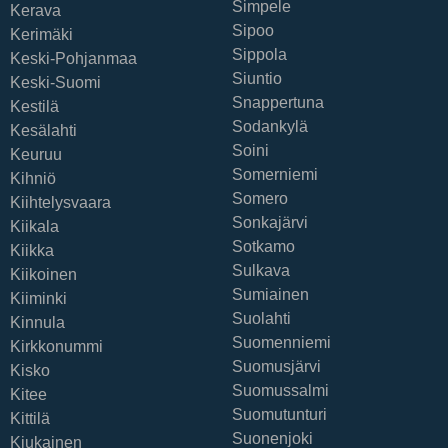
Simpele
Kerava
Sipoo
Kerimäki
Sippola
Keski-Pohjanmaa
Siuntio
Keski-Suomi
Snappertuna
Kestilä
Sodankylä
Kesälahti
Soini
Keuruu
Somerniemi
Kihniö
Somero
Kiihtelysvaara
Sonkajärvi
Kiikala
Sotkamo
Kiikka
Sulkava
Kiikoinen
Sumiainen
Kiiminki
Suolahti
Kinnula
Suomenniemi
Kirkkonummi
Suomusjärvi
Kisko
Suomussalmi
Kitee
Suomutunturi
Kittilä
Suonenjoki
Kiukainen