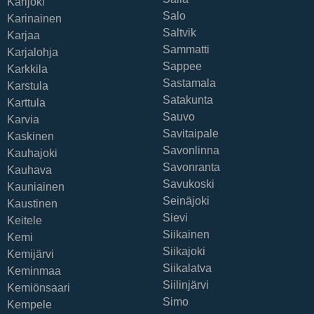
Karijoki
Salo
Karinainen
Saltvik
Karjaa
Sammatti
Karjalohja
Sappee
Karkkila
Sastamala
Karstula
Satakunta
Karttula
Sauvo
Karvia
Savitaipale
Kaskinen
Savonlinna
Kauhajoki
Savonranta
Kauhava
Savukoski
Kauniainen
Seinäjoki
Kaustinen
Sievi
Keitele
Siikainen
Kemi
Siikajoki
Kemijärvi
Siikalatva
Keminmaa
Siilinjärvi
Kemiönsaari
Simo
Kempele