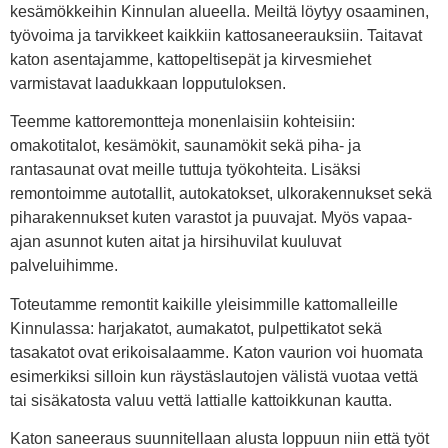
kesämökkeihin Kinnulan alueella. Meiltä löytyy osaaminen,
työvoima ja tarvikkeet kaikkiin kattosaneerauksiin. Taitavat
katon asentajamme, kattopeltisepät ja kirvesmiehet
varmistavat laadukkaan lopputuloksen.
Teemme kattoremontteja monenlaisiin kohteisiin:
omakotitalot, kesämökit, saunamökit sekä piha- ja
rantasaunat ovat meille tuttuja työkohteita. Lisäksi
remontoimme autotallit, autokatokset, ulkorakennukset sekä
piharakennukset kuten varastot ja puuvajat. Myös vapaa-
ajan asunnot kuten aitat ja hirsihuvilat kuuluvat
palveluihimme.
Toteutamme remontit kaikille yleisimmille kattomalleille
Kinnulassa: harjakatot, aumakatot, pulpettikatot sekä
tasakatot ovat erikoisalaamme. Katon vaurion voi huomata
esimerkiksi silloin kun räystäslautojen välistä vuotaa vettä
tai sisäkatosta valuu vettä lattialle kattoikkunan kautta.
Katon saneeraus suunnitellaan alusta loppuun niin että työt