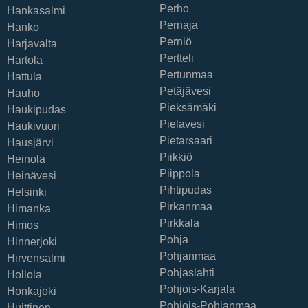
Perho
Hankasalmi
Pernaja
Hanko
Perniö
Harjavalta
Pertteli
Hartola
Pertunmaa
Hattula
Petäjävesi
Hauho
Pieksämäki
Haukipudas
Pielavesi
Haukivuori
Pietarsaari
Hausjärvi
Piikkiö
Heinola
Piippola
Heinävesi
Pihtipudas
Helsinki
Pirkanmaa
Himanka
Pirkkala
Himos
Pohja
Hinnerjoki
Pohjanmaa
Hirvensalmi
Pohjaslahti
Hollola
Pohjois-Karjala
Honkajoki
Pohjois-Pohjanmaa
Huittinen