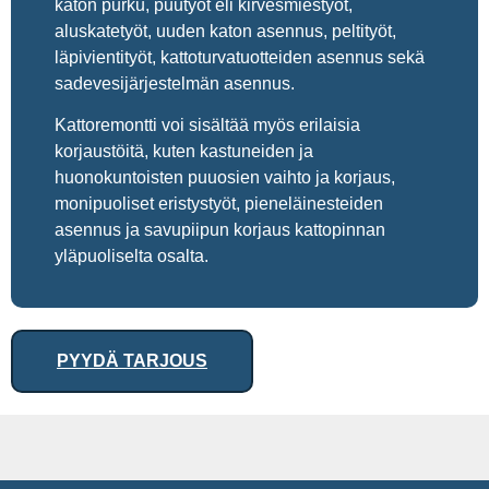
katon purku, puutyöt eli kirvesmiestyöt,
aluskatetyöt, uuden katon asennus, peltityöt,
läpivientityöt, kattoturvatuotteiden asennus sekä
sadevesijärjestelmän asennus.
Kattoremontti voi sisältää myös erilaisia
korjaustöitä, kuten kastuneiden ja
huonokuntoisten puuosien vaihto ja korjaus,
monipuoliset eristystyöt, pieneläinesteiden
asennus ja savupiipun korjaus kattopinnan
yläpuoliselta osalta.
PYYDÄ TARJOUS