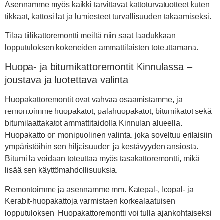
Asennamme myös kaikki tarvittavat kattoturvatuotteet kuten
tikkaat, kattosillat ja lumiesteet turvallisuuden takaamiseksi.
Tilaa tiilikattoremontti meiltä niin saat laadukkaan
lopputuloksen kokeneiden ammattilaisten toteuttamana.
Huopa- ja bitumikattoremontit Kinnulassa –
joustava ja luotettava valinta
Huopakattoremontit ovat vahvaa osaamistamme, ja
remontoimme huopakatot, palahuopakatot, bitumikatot sekä
bitumilaattakatot ammattitaidolla Kinnulan alueella.
Huopakatto on monipuolinen valinta, joka soveltuu erilaisiin
ympäristöihin sen hiljaisuuden ja kestävyyden ansiosta.
Bitumilla voidaan toteuttaa myös tasakattoremontti, mikä
lisää sen käyttömahdollisuuksia.
Remontoimme ja asennamme mm. Katepal-, Icopal- ja
Kerabit-huopakattoja varmistaen korkealaatuisen
lopputuloksen. Huopakattoremontti voi tulla ajankohtaiseksi