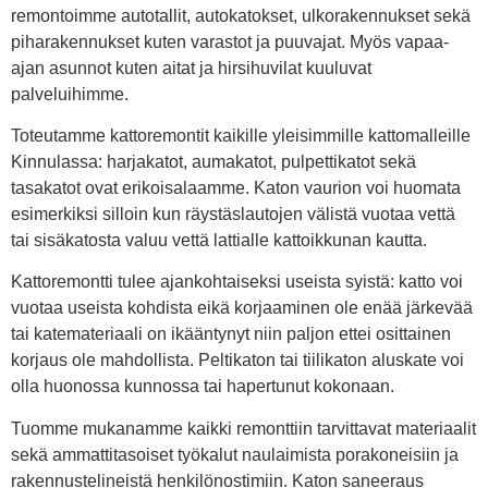
remontoimme autotallit, autokatokset, ulkorakennukset sekä
piharakennukset kuten varastot ja puuvajat. Myös vapaa-
ajan asunnot kuten aitat ja hirsihuvilat kuuluvat
palveluihimme.
Toteutamme kattoremontit kaikille yleisimmille kattomalleille
Kinnulassa: harjakatot, aumakatot, pulpettikatot sekä
tasakatot ovat erikoisalaamme. Katon vaurion voi huomata
esimerkiksi silloin kun räystäslautojen välistä vuotaa vettä
tai sisäkatosta valuu vettä lattialle kattoikkunan kautta.
Kattoremontti tulee ajankohtaiseksi useista syistä: katto voi
vuotaa useista kohdista eikä korjaaminen ole enää järkevää
tai katemateriaali on ikääntynyt niin paljon ettei osittainen
korjaus ole mahdollista. Peltikaton tai tiilikaton aluskate voi
olla huonossa kunnossa tai hapertunut kokonaan.
Tuomme mukanamme kaikki remonttiin tarvittavat materiaalit
sekä ammattitasoiset työkalut naulaimista porakoneisiin ja
rakennustelineistä henkilönostimiin. Katon saneeraus