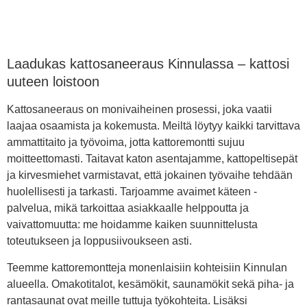
Laadukas kattosaneeraus Kinnulassa – kattosi
uuteen loistoon
Kattosaneeraus on monivaiheinen prosessi, joka vaatii
laajaa osaamista ja kokemusta. Meiltä löytyy kaikki tarvittava
ammattitaito ja työvoima, jotta kattoremontti sujuu
moitteettomasti. Taitavat katon asentajamme, kattopeltisepät
ja kirvesmiehet varmistavat, että jokainen työvaihe tehdään
huolellisesti ja tarkasti. Tarjoamme avaimet käteen -
palvelua, mikä tarkoittaa asiakkaalle helppoutta ja
vaivattomuutta: me hoidamme kaiken suunnittelusta
toteutukseen ja loppusiivoukseen asti.
Teemme kattoremontteja monenlaisiin kohteisiin Kinnulan
alueella. Omakotitalot, kesämökit, saunamökit sekä piha- ja
rantasaunat ovat meille tuttuja työkohteita. Lisäksi