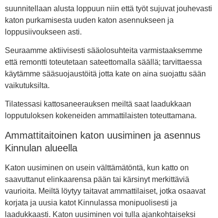
suunnitellaan alusta loppuun niin että työt sujuvat jouhevasti
katon purkamisesta uuden katon asennukseen ja
loppusiivoukseen asti.
Seuraamme aktiivisesti sääolosuhteita varmistaaksemme
että remontti toteutetaan sateettomalla säällä; tarvittaessa
käytämme sääsuojaustöitä jotta kate on aina suojattu sään
vaikutuksilta.
Tilatessasi kattosaneerauksen meiltä saat laadukkaan
lopputuloksen kokeneiden ammattilaisten toteuttamana.
Ammattitaitoinen katon uusiminen ja asennus
Kinnulan alueella
Katon uusiminen on usein välttämätöntä, kun katto on
saavuttanut elinkaarensa pään tai kärsinyt merkittäviä
vaurioita. Meiltä löytyy taitavat ammattilaiset, jotka osaavat
korjata ja uusia katot Kinnulassa monipuolisesti ja
laadukkaasti. Katon uusiminen voi tulla ajankohtaiseksi