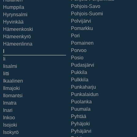
Pohjois-Savo
Humppila
Pohjois-Suomi
Hyrynsalmi
Polvijärvi
Hyvinkää
Pomarkku
Hämeenkoski
Pori
Hämeenkyrö
Pornainen
Hämeenlinna
Porvoo
I
Posio
Ii
Pudasjärvi
Iisalmi
Pukkila
Iitti
Pulkkila
Ikaalinen
Punkaharju
Ilmajoki
Punkalaidun
Ilomantsi
Puolanka
Imatra
Puumala
Inari
Pyhtää
Inkoo
Pyhäjoki
Isojoki
Pyhäjärvi
Isokyrö