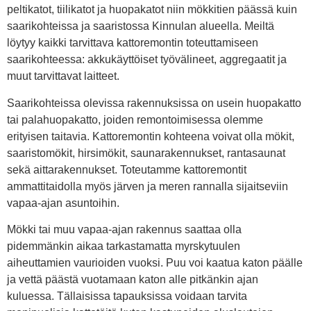
peltikatot, tiilikatot ja huopakatot niin mökkitien päässä kuin
saarikohteissa ja saaristossa Kinnulan alueella. Meiltä
löytyy kaikki tarvittava kattoremontin toteuttamiseen
saarikohteessa: akkukäyttöiset työvälineet, aggregaatit ja
muut tarvittavat laitteet.
Saarikohteissa olevissa rakennuksissa on usein huopakatto
tai palahuopakatto, joiden remontoimisessa olemme
erityisen taitavia. Kattoremontin kohteena voivat olla mökit,
saaristomökit, hirsimökit, saunarakennukset, rantasaunat
sekä aittarakennukset. Toteutamme kattoremontit
ammattitaidolla myös järven ja meren rannalla sijaitseviin
vapaa-ajan asuntoihin.
Mökki tai muu vapaa-ajan rakennus saattaa olla
pidemmänkin aikaa tarkastamatta myrskytuulen
aiheuttamien vaurioiden vuoksi. Puu voi kaatua katon päälle
ja vettä päästä vuotamaan katon alle pitkänkin ajan
kuluessa. Tällaisissa tapauksissa voidaan tarvita