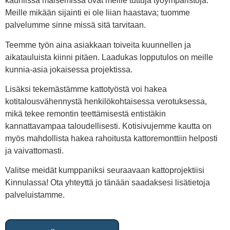
kauniissa maisemissa ovat meille tuttuja työympäristöjä.
Meille mikään sijainti ei ole liian haastava; tuomme
palvelumme sinne missä sitä tarvitaan.
Teemme työn aina asiakkaan toiveita kuunnellen ja
aikatauluista kiinni pitäen. Laadukas lopputulos on meille
kunnia-asia jokaisessa projektissa.
Lisäksi tekemästämme kattotyöstä voi hakea
kotitalousvähennystä henkilökohtaisessa verotuksessa,
mikä tekee remontin teettämisestä entistäkin
kannattavampaa taloudellisesti. Kotisivujemme kautta on
myös mahdollista hakea rahoitusta kattoremonttiin helposti
ja vaivattomasti.
Valitse meidät kumppaniksi seuraavaan kattoprojektiisi
Kinnulassa! Ota yhteyttä jo tänään saadaksesi lisätietoja
palveluistamme.