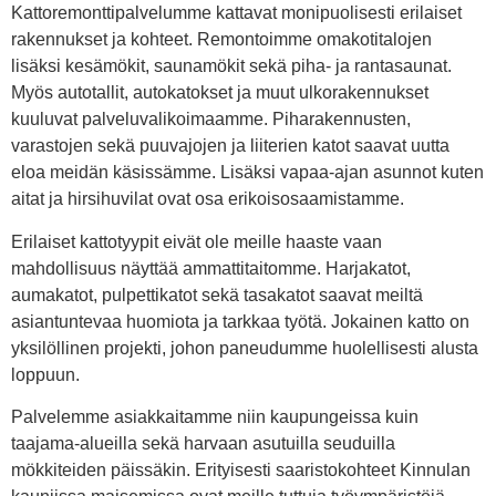
Kattoremonttipalvelumme kattavat monipuolisesti erilaiset
rakennukset ja kohteet. Remontoimme omakotitalojen
lisäksi kesämökit, saunamökit sekä piha- ja rantasaunat.
Myös autotallit, autokatokset ja muut ulkorakennukset
kuuluvat palveluvalikoimaamme. Piharakennusten,
varastojen sekä puuvajojen ja liiterien katot saavat uutta
eloa meidän käsissämme. Lisäksi vapaa-ajan asunnot kuten
aitat ja hirsihuvilat ovat osa erikoisosaamistamme.
Erilaiset kattotyypit eivät ole meille haaste vaan
mahdollisuus näyttää ammattitaitomme. Harjakatot,
aumakatot, pulpettikatot sekä tasakatot saavat meiltä
asiantuntevaa huomiota ja tarkkaa työtä. Jokainen katto on
yksilöllinen projekti, johon paneudumme huolellisesti alusta
loppuun.
Palvelemme asiakkaitamme niin kaupungeissa kuin
taajama-alueilla sekä harvaan asutuilla seuduilla
mökkiteiden päissäkin. Erityisesti saaristokohteet Kinnulan