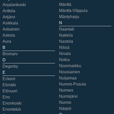
Mänttä
Anjalankoski
Mänttä-Vilppula
Anttola
Mäntyharju
Artjärvi
N
Asikkala
Askainen
Naantali
Askola
Nakkila
Aura
Nastola
B
Nilsiä
Nivala
Bromarv
Nokia
D
Noormarkku
Degerby
Nousiainen
E
Nuijamaa
Eckerö
Nummi-Pusula
Elimäki
Nurmes
Ellivuori
Nurmijärvi
Eno
Nurmo
Enonkoski
Närpiö
Enontekiö