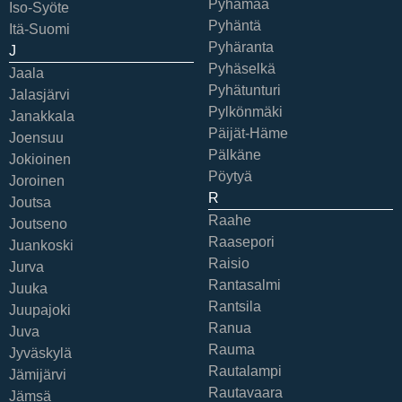
Pyhämaa
Iso-Syöte
Pyhäntä
Itä-Suomi
Pyhäranta
J
Pyhäselkä
Jaala
Pyhätunturi
Jalasjärvi
Pylkönmäki
Janakkala
Päijät-Häme
Joensuu
Pälkäne
Jokioinen
Pöytyä
Joroinen
R
Joutsa
Raahe
Joutseno
Raasepori
Juankoski
Raisio
Jurva
Rantasalmi
Juuka
Rantsila
Juupajoki
Ranua
Juva
Rauma
Jyväskylä
Rautalampi
Jämijärvi
Rautavaara
Jämsä