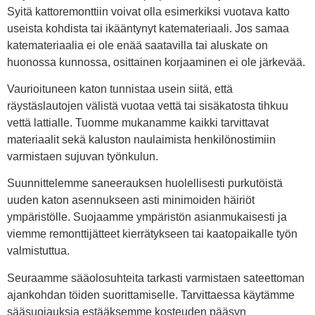
Syitä kattoremonttiin voivat olla esimerkiksi vuotava katto
useista kohdista tai ikääntynyt katemateriaali. Jos samaa
katemateriaalia ei ole enää saatavilla tai aluskate on
huonossa kunnossa, osittainen korjaaminen ei ole järkevää.
Vaurioituneen katon tunnistaa usein siitä, että
räystäslautojen välistä vuotaa vettä tai sisäkatosta tihkuu
vettä lattialle. Tuomme mukanamme kaikki tarvittavat
materiaalit sekä kaluston naulaimista henkilönostimiin
varmistaen sujuvan työnkulun.
Suunnittelemme saneerauksen huolellisesti purkutöistä
uuden katon asennukseen asti minimoiden häiriöt
ympäristölle. Suojaamme ympäristön asianmukaisesti ja
viemme remonttijätteet kierrätykseen tai kaatopaikalle työn
valmistuttua.
Seuraamme sääolosuhteita tarkasti varmistaen sateettoman
ajankohdan töiden suorittamiselle. Tarvittaessa käytämme
sääsuojauksia estääksemme kosteuden pääsyn