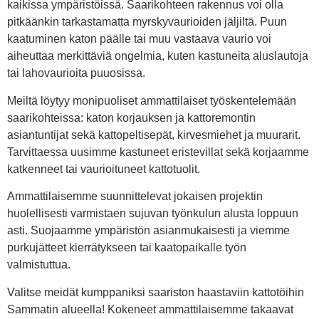
kaikissa ympäristöissä. Saarikohteen rakennus voi olla
pitkäänkin tarkastamatta myrskyvaurioiden jäljiltä. Puun
kaatuminen katon päälle tai muu vastaava vaurio voi
aiheuttaa merkittäviä ongelmia, kuten kastuneita aluslautoja
tai lahovaurioita puuosissa.
Meiltä löytyy monipuoliset ammattilaiset työskentelemään
saarikohteissa: katon korjauksen ja kattoremontin
asiantuntijat sekä kattopeltisepät, kirvesmiehet ja muurarit.
Tarvittaessa uusimme kastuneet eristevillat sekä korjaamme
katkenneet tai vaurioituneet kattotuolit.
Ammattilaisemme suunnittelevat jokaisen projektin
huolellisesti varmistaen sujuvan työnkulun alusta loppuun
asti. Suojaamme ympäristön asianmukaisesti ja viemme
purkujätteet kierrätykseen tai kaatopaikalle työn
valmistuttua.
Valitse meidät kumppaniksi saariston haastaviin kattotöihin
Sammatin alueella! Kokeneet ammattilaisemme takaavat