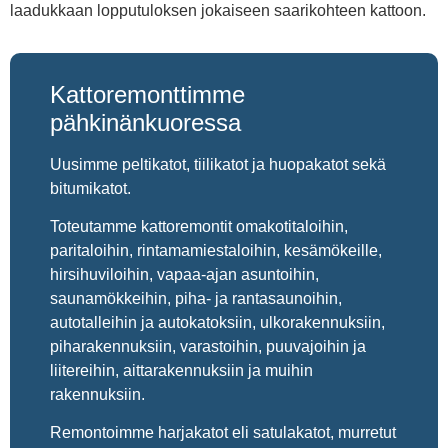
laadukkaan lopputuloksen jokaiseen saarikohteen kattoon.
Kattoremonttimme
pähkinänkuoressa
Uusimme peltikatot, tiilikatot ja huopakatot sekä
bitumikatot.
Toteutamme kattoremontit omakotitaloihin,
paritaloihin, rintamamiestaloihin, kesämökeille,
hirsihuviloihin, vapaa-ajan asuntoihin,
saunamökkeihin, piha- ja rantasaunoihin,
autotalleihin ja autokatoksiin, ulkorakennuksiin,
piharakennuksiin, varastoihin, puuvajoihin ja
liitereihin, aittarakennuksiin ja muihin
rakennuksiin.
Remontoimme harjakatot eli satulakatot, murretut