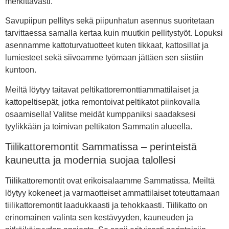
merkittävästi.
Savupiipun pellitys sekä piipunhatun asennus suoritetaan
tarvittaessa samalla kertaa kuin muutkin pellitystyöt. Lopuksi
asennamme kattoturvatuotteet kuten tikkaat, kattosillat ja
lumiesteet sekä siivoamme työmaan jättäen sen siistiin
kuntoon.
Meiltä löytyy taitavat peltikattoremonttiammattilaiset ja
kattopeltisepät, jotka remontoivat peltikatot piinkovalla
osaamisella! Valitse meidät kumppaniksi saadaksesi
tyylikkään ja toimivan peltikaton Sammatin alueella.
Tiilikattoremontit Sammatissa – perinteistä
kauneutta ja modernia suojaa talollesi
Tiilikattoremontit ovat erikoisalaamme Sammatissa. Meiltä
löytyy kokeneet ja varmaotteiset ammattilaiset toteuttamaan
tiilikattoremontit laadukkaasti ja tehokkaasti. Tiilikatto on
erinomainen valinta sen kestävyyden, kauneuden ja