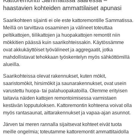
haastavien kohteiden ammattilaiset apunasi
Saarikohteen sijainti ei ole este kattoremontille Sammatissa.
Meillä on tarvittava osaaminen ja välineet toteuttaa
peltikattojen, tiilikattojen ja huopakattojen remontit niin
mökkitien päässä kuin saarikohteissakin. Käytössämme
ovat akkukäyttöiset työvälineet ja aggregaatit, jotka
mahdollistavat tehokkaan työskentelyn myös sähköttömillä
alueilla.
Saarikohteissa olevat rakennukset, kuten mökit,
saaristomökit, hirsimökit ja saunarakennukset, ovat usein
varustettu huopa- tai palahuopakatoilla. Olemme erityisen
taitavia näiden kattojen remontoimisessa varmistaen
kestävän lopputuloksen. Kattoremontin kohteena voivat olla
myös rantasaunat, aittarakennukset ja vapaa-ajan asunnot.
Järven tai meren rannalla sijaitsevat kohteet eivät tuota
meille ongelmia; toteutamme kattoremontit ammattitaidolla