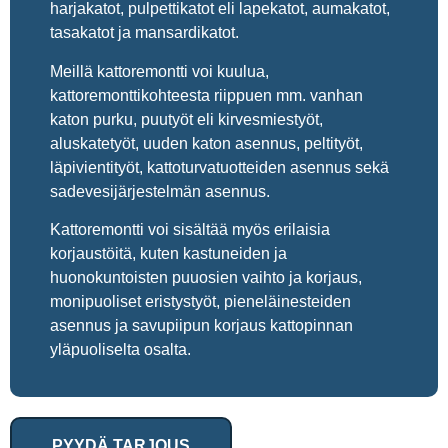
harjakatot, pulpettikatot eli lapekatot, aumakatot,
tasakatot ja mansardikatot.
Meillä kattoremontti voi kuulua,
kattoremonttikohteesta riippuen mm. vanhan
katon purku, puutyöt eli kirvesmiestyöt,
aluskatetyöt, uuden katon asennus, peltityöt,
läpivientityöt, kattoturvatuotteiden asennus sekä
sadevesijärjestelmän asennus.
Kattoremontti voi sisältää myös erilaisia
korjaustöitä, kuten kastuneiden ja
huonokuntoisten puuosien vaihto ja korjaus,
monipuoliset eristystyöt, pieneläinesteiden
asennus ja savupiipun korjaus kattopinnan
yläpuoliselta osalta.
PYYDÄ TARJOUS