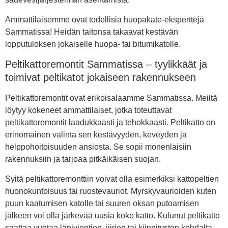
Ammattilaisemme ovat todellisia huopakate-eksperttejä
Sammatissa! Heidän taitonsa takaavat kestävän
lopputuloksen jokaiselle huopa- tai bitumikatolle.
Peltikattoremontit Sammatissa – tyylikkäät ja
toimivat peltikatot jokaiseen rakennukseen
Peltikattoremontit ovat erikoisalaamme Sammatissa. Meiltä
löytyy kokeneet ammattilaiset, jotka toteuttavat
peltikattoremontit laadukkaasti ja tehokkaasti. Peltikatto on
erinomainen valinta sen kestävyyden, keveyden ja
helppohoitoisuuden ansiosta. Se sopii monenlaisiin
rakennuksiin ja tarjoaa pitkäikäisen suojan.
Syitä peltikattoremonttiin voivat olla esimerkiksi kattopeltien
huonokuntoisuus tai ruostevauriot. Myrskyvaurioiden kuten
puun kaatumisen katolle tai suuren oksan putoamisen
jälkeen voi olla järkevää uusia koko katto. Kulunut peltikatto
saattaa vuotaa läpivientien, jiirien tai kiinnitysten kohdalta.