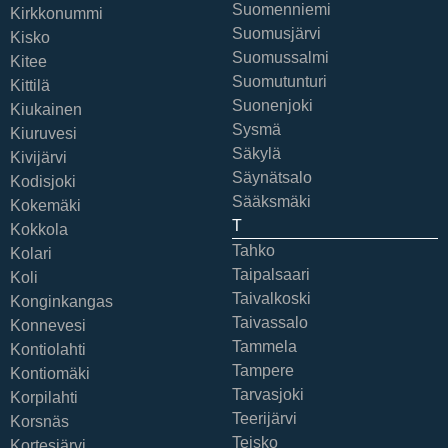
Suomenniemi
Kirkkonummi
Suomusjärvi
Kisko
Suomussalmi
Kitee
Suomutunturi
Kittilä
Suonenjoki
Kiukainen
Sysmä
Kiuruvesi
Säkylä
Kivijärvi
Säynätsalo
Kodisjoki
Sääksmäki
Kokemäki
T
Kokkola
Tahko
Kolari
Taipalsaari
Koli
Taivalkoski
Konginkangas
Taivassalo
Konnevesi
Tammela
Kontiolahti
Tampere
Kontiomäki
Tarvasjoki
Korpilahti
Teerijärvi
Korsnäs
Teisko
Kortesjärvi