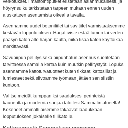
verkotukset. Ilmastointiputket eristetään asianmukaisesti, ja
höyrynsulku tarkistetaan tarpeen mukaan ennen uuden
aluskatteen asentamista oikealla tavalla.
Asennamme uudet betonitiilet tai savitiilet varmistaaksemme
kestävän lopputuloksen. Harjatiiviste estää lumen tai veden
pääsyn katon alle harjan kautta, mikä lisää katon käyttöikää
merkittävästi.
Savupiipun pellitys sekä piipunhatun asennus suoritetaan
tarvittaessa samalla kertaa kuin muutkin pellitystyöt. Lopuksi
asennamme kattoturvatuotteet kuten tikkaat, kattosillat ja
lumiesteet sekä siivoamme työmaan jättäen sen siistiin
kuntoon.
Valitse meidät kumppaniksi saadaksesi perinteistä
kauneutta ja modernia suojaa talollesi Sammatin alueella!
Kokeneet ammattilaisemme takaavat laadukkaan
lopputuloksen jokaiselle tiilikatolle.
Kattoremontti Sammatissa saaressa –