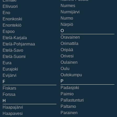
Elimäki
Nurmes
Ellivuori
Nurmijärvi
Eno
Nurmo
Enonkoski
Närpiö
Enontekiö
O
Espoo
Oravainen
Etelä-Karjala
Orimattila
Etelä-Pohjanmaa
Oripää
Etelä-Savo
Orivesi
Etelä-Suomi
Oulainen
Eura
Oulu
Eurajoki
Outokumpu
Evijärvi
P
F
Padasjoki
Fiskars
Paimio
Forssa
Pallastunturi
H
Paltamo
Haapajärvi
Parainen
Haapavesi