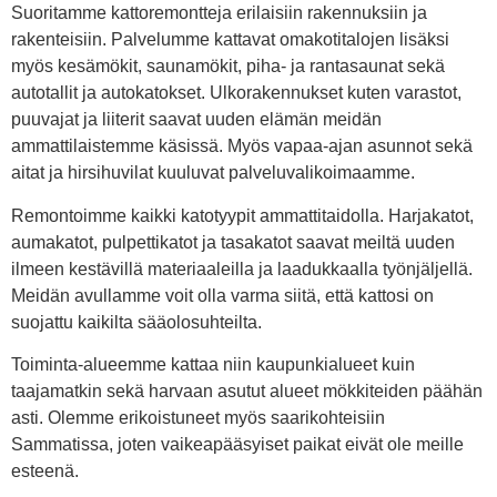
Suoritamme kattoremontteja erilaisiin rakennuksiin ja
rakenteisiin. Palvelumme kattavat omakotitalojen lisäksi
myös kesämökit, saunamökit, piha- ja rantasaunat sekä
autotallit ja autokatokset. Ulkorakennukset kuten varastot,
puuvajat ja liiterit saavat uuden elämän meidän
ammattilaistemme käsissä. Myös vapaa-ajan asunnot sekä
aitat ja hirsihuvilat kuuluvat palveluvalikoimaamme.
Remontoimme kaikki katotyypit ammattitaidolla. Harjakatot,
aumakatot, pulpettikatot ja tasakatot saavat meiltä uuden
ilmeen kestävillä materiaaleilla ja laadukkaalla työnjäljellä.
Meidän avullamme voit olla varma siitä, että kattosi on
suojattu kaikilta sääolosuhteilta.
Toiminta-alueemme kattaa niin kaupunkialueet kuin
taajamatkin sekä harvaan asutut alueet mökkiteiden päähän
asti. Olemme erikoistuneet myös saarikohteisiin
Sammatissa, joten vaikeapääsyiset paikat eivät ole meille
esteenä.