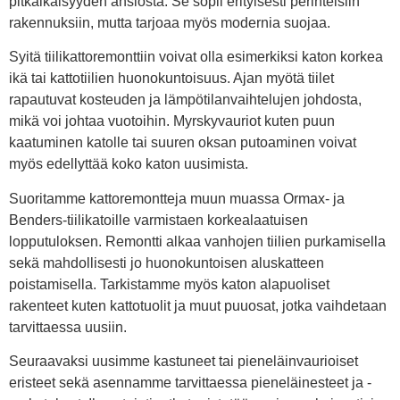
pitkäikäisyyden ansiosta. Se sopii erityisesti perinteisiin
rakennuksiin, mutta tarjoaa myös modernia suojaa.
Syitä tiilikattoremonttiin voivat olla esimerkiksi katon korkea
ikä tai kattotiilien huonokuntoisuus. Ajan myötä tiilet
rapautuvat kosteuden ja lämpötilanvaihtelujen johdosta,
mikä voi johtaa vuotoihin. Myrskyvauriot kuten puun
kaatuminen katolle tai suuren oksan putoaminen voivat
myös edellyttää koko katon uusimista.
Suoritamme kattoremontteja muun muassa Ormax- ja
Benders-tiilikatoille varmistaen korkealaatuisen
lopputuloksen. Remontti alkaa vanhojen tiilien purkamisella
sekä mahdollisesti jo huonokuntoisen aluskatteen
poistamisella. Tarkistamme myös katon alapuoliset
rakenteet kuten kattotuolit ja muut puuosat, jotka vaihdetaan
tarvittaessa uusiin.
Seuraavaksi uusimme kastuneet tai pieneläinvaurioiset
eristeet sekä asennamme tarvittaessa pieneläinesteet ja -