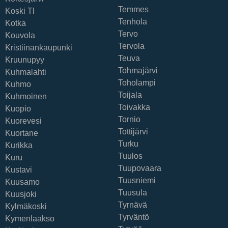
Temmes
Koski Tl
Tenhola
Kotka
Tervo
Kouvola
Tervola
Kristiinankaupunki
Teuva
Kruunupyy
Tohmajärvi
Kuhmalahti
Toholampi
Kuhmo
Toijala
Kuhmoinen
Toivakka
Kuopio
Tornio
Kuorevesi
Tottijärvi
Kuortane
Turku
Kurikka
Tuulos
Kuru
Tuupovaara
Kustavi
Tuusniemi
Kuusamo
Tuusula
Kuusjoki
Tyrnävä
Kylmäkoski
Tyrväntö
Kymenlaakso