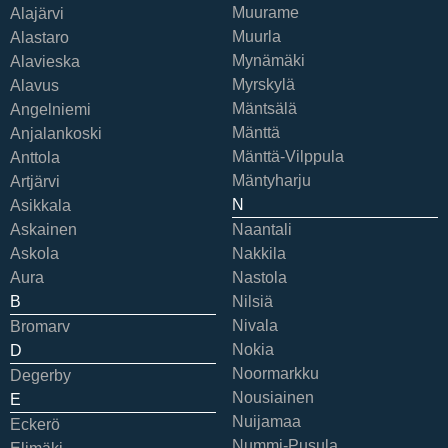
Muurame
Alajärvi
Muurla
Alastaro
Mynämäki
Alavieska
Myrskylä
Alavus
Mäntsälä
Angelniemi
Mänttä
Anjalankoski
Mänttä-Vilppula
Anttola
Mäntyharju
Artjärvi
N
Asikkala
Askainen
Naantali
Askola
Nakkila
Aura
Nastola
B
Nilsiä
Nivala
Bromarv
Nokia
D
Noormarkku
Degerby
Nousiainen
E
Nuijamaa
Eckerö
Nummi-Pusula