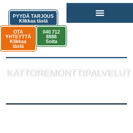
PYYDÄ TARJOUS
Klikkaa tästä
OTA
040 712
YHTEYTTÄ
8888
Klikkaa
Soita
tästä
KATTOREMONTTIPALVELUT
sekä muut kattotyöt laadukkaalla
toteutuksella!