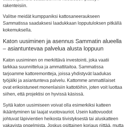
rakenteisiin.
Valitse meidät kumppaniksi kattosaneeraukseen
Sammatissa saadaksesi laadukkaan lopputuloksen pitkällä
kokemuksella.
Katon uusiminen ja asennus Sammatin alueella
– asiantuntevaa palvelua alusta loppuun
Katon uusiminen on merkittävä investointi, joka vaatii
tarkkaa suunnittelua ja ammattitaitoa. Sammatissa
tarjoamme kattoremontteja, joissa yhdistyvät laadukas
työjälki ja asiantunteva palvelu. Kattomme ammattilaiset
ovat erikoistuneet monenlaisiin kattotöihin, joten voit luottaa
siihen, että projektisi on hyvissä käsissä.
Syitä katon uusimiseen voivat olla esimerkiksi katteen
ikääntyminen tai laajat vuotovauriot. Usein kattovuodot
johtuvat läpivientien heikosta tiivistyksestä tai aluskatteen
vakavista ongelmista. Joskus osittainen korjaus riittää, mutta