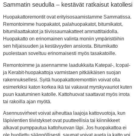
Sammatin seudulla – kestävät ratkaisut katollesi
Huopakattoremontit ovat erityisosaamistamme Sammatissa.
Remontoimme huopakatot, palahuopakatot, bitumikatot,
bitumilaattakatot ja tiivissaumakatteet ammattitaidolla.
Huopakatto on erinomainen valinta moniin ympäristöihin
sen hiljaisuuden ja kestävyyden ansiosta. Bitumikatto
puolestaan soveltuu erinomaisesti myös tasakatoille.
Remontoimme ja asennamme laadukkaita Katepal-, Icopal-
ja Kerabit-huopakattoja varmistaen pitkäikäisen suojan
rakennuksellesi. Syitä huopakattoremonttiin voivat olla
esimerkiksi katon korkea ikä tai vakavat myrskyvauriot kuten
puun kaatuminen katolle. Kattohuovat saattavat myös irrota
tai rakoilla ajan myötä.
Asennusvirheet voivat aiheuttaa laajoja kattovuotoja, kun
läpivientien tiivistykset ovat puutteellisia tai kiinnikkeet
alkavat pumppautua kattohuovan läpi. Jos huopakattoa ei
ole huollettu säännöllisesti, saumat voivat aueta ja katto voi