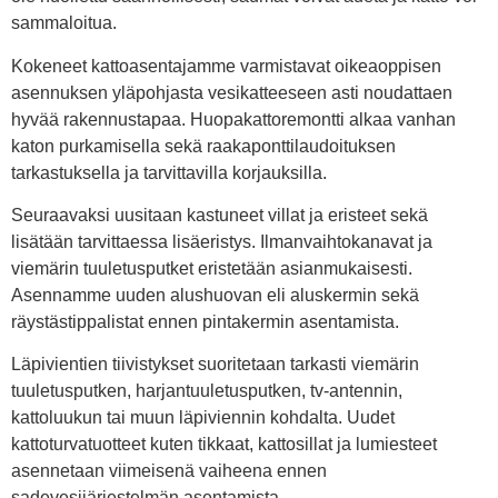
sammaloitua.
Kokeneet kattoasentajamme varmistavat oikeaoppisen
asennuksen yläpohjasta vesikatteeseen asti noudattaen
hyvää rakennustapaa. Huopakattoremontti alkaa vanhan
katon purkamisella sekä raakaponttilaudoituksen
tarkastuksella ja tarvittavilla korjauksilla.
Seuraavaksi uusitaan kastuneet villat ja eristeet sekä
lisätään tarvittaessa lisäeristys. Ilmanvaihtokanavat ja
viemärin tuuletusputket eristetään asianmukaisesti.
Asennamme uuden alushuovan eli aluskermin sekä
räystästippalistat ennen pintakermin asentamista.
Läpivientien tiivistykset suoritetaan tarkasti viemärin
tuuletusputken, harjantuuletusputken, tv-antennin,
kattoluukun tai muun läpiviennin kohdalta. Uudet
kattoturvatuotteet kuten tikkaat, kattosillat ja lumiesteet
asennetaan viimeisenä vaiheena ennen
sadevesijärjestelmän asentamista.