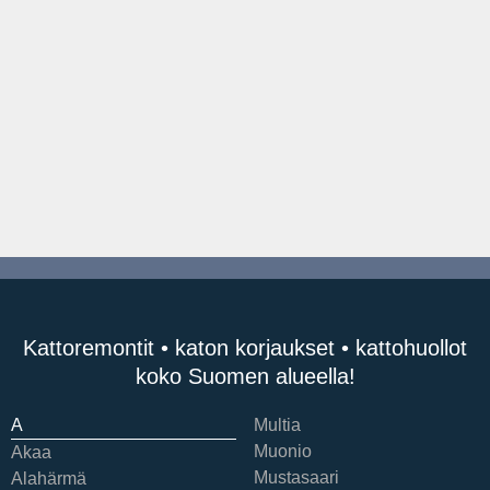
Kattoremontit • katon korjaukset • kattohuollot
koko Suomen alueella!
A
Multia
Muonio
Akaa
Mustasaari
Alahärmä