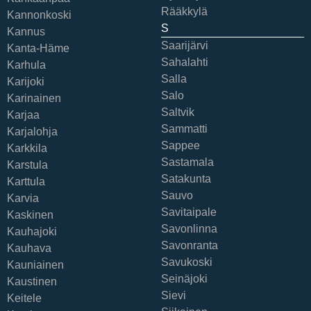
Rääkkylä
Kannonkoski
S
Kannus
Saarijärvi
Kanta-Häme
Sahalahti
Karhula
Salla
Karijoki
Salo
Karinainen
Saltvik
Karjaa
Sammatti
Karjalohja
Sappee
Karkkila
Sastamala
Karstula
Satakunta
Karttula
Sauvo
Karvia
Savitaipale
Kaskinen
Savonlinna
Kauhajoki
Savonranta
Kauhava
Savukoski
Kauniainen
Seinäjoki
Kaustinen
Sievi
Keitele