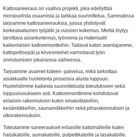
Kattosaneeraus on vaativa projekti, joka edellyttää
monipuolista osaamista ja tarkkaa suunnittelua. Sammatissa
tarjoamme kattosaneerauksia, joissa yhdistyvät
korkealaatuinen työjälki ja vuosien kokemus. Meiltä löytyy
tarvittava asiantuntemus, työvoima ja materiaalit
kaikenlaisiin kattoremontteihin. Taitavat katon asentajamme,
kattopeltisepät ja kirvesmiehet varmistavat työn
onnistumisen jokaisessa vaiheessa.
Tarjoamme avaimet käteen -palvelua, mikä tarkoittaa
asiakkaalle huoletonta prosessia alusta loppuun.
Huolehdimme kaikesta suunnittelusta toteutukseen sekä
loppusiivoukseen asti. Kattoremonttimme kohdistuvat
erilaisiin rakennuksiin kuten omakotitaloihin,
kesämökkeihin, saunamökkeihin sekä piharakennuksiin ja
ulkorakennuksiin.
Toteutamme saneeraukset erilaisille kattomalleille kuten
harjakatoille, aumakatoille, pulpettikatoille ja tasakatoille.