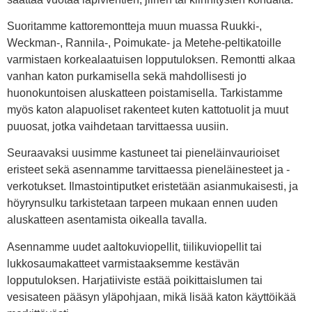
Suoritamme kattoremontteja muun muassa Ruukki-,
Weckman-, Rannila-, Poimukate- ja Metehe-peltikatoille
varmistaen korkealaatuisen lopputuloksen. Remontti alkaa
vanhan katon purkamisella sekä mahdollisesti jo
huonokuntoisen aluskatteen poistamisella. Tarkistamme
myös katon alapuoliset rakenteet kuten kattotuolit ja muut
puuosat, jotka vaihdetaan tarvittaessa uusiin.
Seuraavaksi uusimme kastuneet tai pieneläinvaurioiset
eristeet sekä asennamme tarvittaessa pieneläinesteet ja -
verkotukset. Ilmastointiputket eristetään asianmukaisesti, ja
höyrynsulku tarkistetaan tarpeen mukaan ennen uuden
aluskatteen asentamista oikealla tavalla.
Asennamme uudet aaltokuviopellit, tiilikuviopellit tai
lukkosaumakatteet varmistaaksemme kestävän
lopputuloksen. Harjatiiviste estää poikittaislumen tai
vesisateen pääsyn yläpohjaan, mikä lisää katon käyttöikää