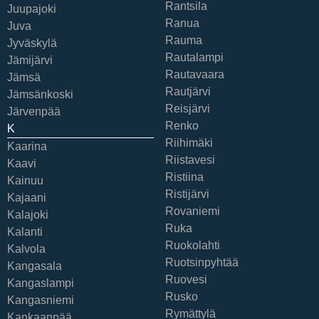
Rantsila
Juupajoki
Ranua
Juva
Rauma
Jyväskylä
Rautalampi
Jämijärvi
Rautavaara
Jämsä
Rautjärvi
Jämsänkoski
Reisjärvi
Järvenpää
Renko
K
Riihimäki
Kaarina
Riistavesi
Kaavi
Ristiina
Kainuu
Ristijärvi
Kajaani
Rovaniemi
Kalajoki
Ruka
Kalanti
Ruokolahti
Kalvola
Ruotsinpyhtää
Kangasala
Ruovesi
Kangaslampi
Rusko
Kangasniemi
Rymättylä
Kankaanpää