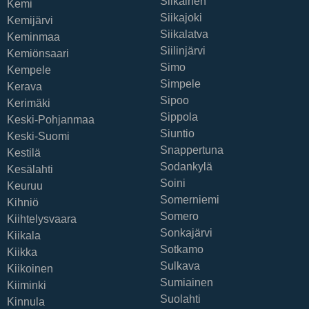
Siikainen
Kemi
Siikajoki
Kemijärvi
Siikalatva
Keminmaa
Siilinjärvi
Kemiönsaari
Simo
Kempele
Simpele
Kerava
Sipoo
Kerimäki
Sippola
Keski-Pohjanmaa
Siuntio
Keski-Suomi
Snappertuna
Kestilä
Sodankylä
Kesälahti
Soini
Keuruu
Somerniemi
Kihniö
Somero
Kiihtelysvaara
Sonkajärvi
Kiikala
Sotkamo
Kiikka
Sulkava
Kiikoinen
Sumiainen
Kiiminki
Suolahti
Kinnula