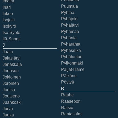
Imatra
Puumala
Inari
Pyhtää
Inkoo
Pyhäjoki
Isojoki
Pyhäjärvi
Isokyrö
Pyhämaa
Iso-Syöte
Pyhäntä
Itä-Suomi
Pyhäranta
J
Pyhäselkä
Jaala
Pyhätunturi
Jalasjärvi
Pylkönmäki
Janakkala
Päijät-Häme
Joensuu
Pälkäne
Jokioinen
Pöytyä
Joroinen
R
Joutsa
Raahe
Joutseno
Raasepori
Juankoski
Raisio
Jurva
Rantasalmi
Juuka