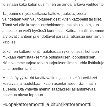
toisinaan koko katon uusiminen on ainoa järkevä vaihtoehto.
Tarjoamme myös osittaisia kattokorjauksia, joissa
vaihdetaan vain vaurioituneet osat kuten kattopellit tai tiilet.
Tämä voi olla kustannustehokkaampi ratkaisu silloin, kun
aluskate on vielä hyvässä kunnossa. Kattoammattilaisemme
arvioivat tilanteen ja ehdottavat parasta ratkaisua juuri sinun
katollesi.
Jokainen kattoremontti räätälöidään yksilöllisesti kohteen
mukaan varmistaaksemme optimaalisen lopputuloksen.
Näin voimme tarjota tarkan tarjouksen ilman turhia lisäkuluja
tai tarpeettomia töitä.
Meiltä löytyy kaikki tarvittava tieto ja taito sekä tarvikkeet
kestävän ja laadukkaan katon asentamiseen Sammatin
alueella. Ota yhteyttä meihin saadaksesi asiantuntevaa
palvelua alusta loppuun.
Huopakattoremontti ja bitumikattoremontti