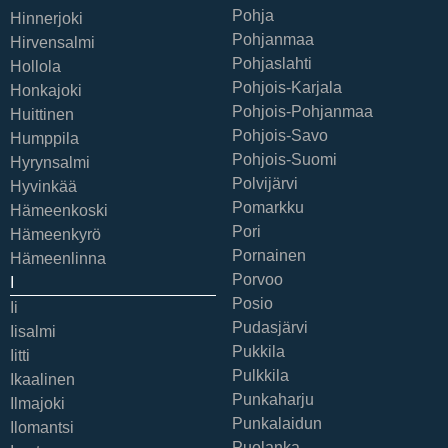
Pohja
Hinnerjoki
Pohjanmaa
Hirvensalmi
Pohjaslahti
Hollola
Pohjois-Karjala
Honkajoki
Pohjois-Pohjanmaa
Huittinen
Pohjois-Savo
Humppila
Pohjois-Suomi
Hyrynsalmi
Polvijärvi
Hyvinkää
Pomarkku
Hämeenkoski
Pori
Hämeenkyrö
Pornainen
Hämeenlinna
Porvoo
I
Posio
Ii
Pudasjärvi
Iisalmi
Pukkila
Iitti
Pulkkila
Ikaalinen
Punkaharju
Ilmajoki
Punkalaidun
Ilomantsi
Puolanka