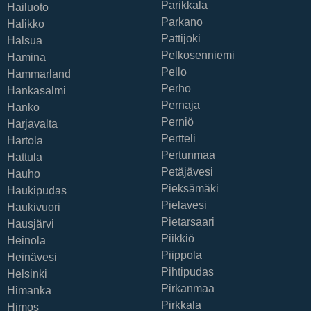
Parikkala
Hailuoto
Parkano
Halikko
Pattijoki
Halsua
Pelkosenniemi
Hamina
Pello
Hammarland
Perho
Hankasalmi
Pernaja
Hanko
Perniö
Harjavalta
Pertteli
Hartola
Pertunmaa
Hattula
Petäjävesi
Hauho
Pieksämäki
Haukipudas
Pielavesi
Haukivuori
Pietarsaari
Hausjärvi
Piikkiö
Heinola
Piippola
Heinävesi
Pihtipudas
Helsinki
Pirkanmaa
Himanka
Pirkkala
Himos