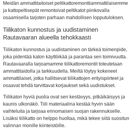
Meidän ammattitaitoiset peltikattoremonttiammattilaisemme
ja kattopeltisepät remontoivat peltikatot piinkovalla
osaamisella tarjoten parhaan mahdollisen lopputuloksen.
Tiilikaton kunnostus ja uudistaminen
Rautavaaran alueella tehokkaasti
Tiilikaton kunnostus ja uudistaminen on tärkeä toimenpide,
joka pidentää katon käyttöikää ja parantaa sen toimivuutta.
Rautavaaralla tarjoamamme tiilikattoremontit toteutetaan
ammattitaidolla ja tarkkuudella. Meiltä löytyy kokeneet
ammattilaiset, jotka hallitsevat tiilikattojen erityispiirteet ja
osaavat tehdä tarvittavat korjaukset sekä uudistukset.
Tiilikaton hyviä puolia ovat sen kestävyys, pitkäikäisyys ja
kaunis ulkonäkö. Tiili materiaalina kestää hyvin sään
vaihteluita ja tarjoaa erinomaisen suojan rakennukselle.
Lisäksi tiilikatto on helppo huoltaa, mikä tekee siitä suositun
valinnan monille kiinteistöille.