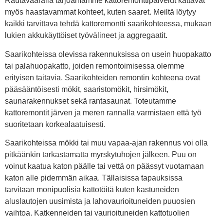
Rautavaaralla tarjoamamme kattoremonttipalvelut kattavat
myös haastavammat kohteet, kuten saaret. Meiltä löytyy
kaikki tarvittava tehdä kattoremontti saarikohteessa, mukaan
lukien akkukäyttöiset työvälineet ja aggregaatit.
Saarikohteissa olevissa rakennuksissa on usein huopakatto
tai palahuopakatto, joiden remontoimisessa olemme
erityisen taitavia. Saarikohteiden remontin kohteena ovat
pääsääntöisesti mökit, saaristomökit, hirsimökit,
saunarakennukset sekä rantasaunat. Toteutamme
kattoremontit järven ja meren rannalla varmistaen että työ
suoritetaan korkealaatuisesti.
Saarikohteissa mökki tai muu vapaa-ajan rakennus voi olla
pitkäänkin tarkastamatta myrskytuhojen jälkeen. Puu on
voinut kaatua katon päälle tai vettä on päässyt vuotamaan
katon alle pidemmän aikaa. Tällaisissa tapauksissa
tarvitaan monipuolisia kattotöitä kuten kastuneiden
aluslautojen uusimista ja lahovaurioituneiden puuosien
vaihtoa. Katkenneiden tai vaurioituneiden kattotuolien