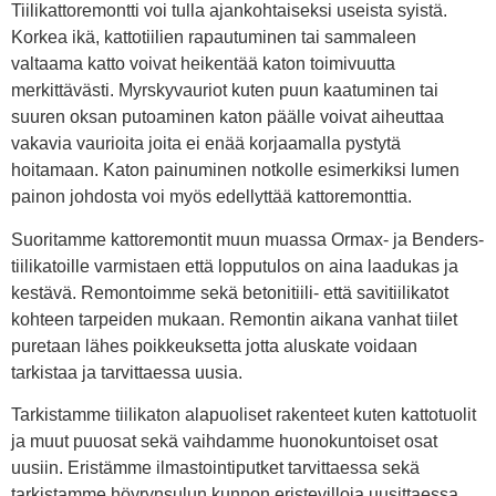
Tiilikattoremontti voi tulla ajankohtaiseksi useista syistä.
Korkea ikä, kattotiilien rapautuminen tai sammaleen
valtaama katto voivat heikentää katon toimivuutta
merkittävästi. Myrskyvauriot kuten puun kaatuminen tai
suuren oksan putoaminen katon päälle voivat aiheuttaa
vakavia vaurioita joita ei enää korjaamalla pystytä
hoitamaan. Katon painuminen notkolle esimerkiksi lumen
painon johdosta voi myös edellyttää kattoremonttia.
Suoritamme kattoremontit muun muassa Ormax- ja Benders-
tiilikatoille varmistaen että lopputulos on aina laadukas ja
kestävä. Remontoimme sekä betonitiili- että savitiilikatot
kohteen tarpeiden mukaan. Remontin aikana vanhat tiilet
puretaan lähes poikkeuksetta jotta aluskate voidaan
tarkistaa ja tarvittaessa uusia.
Tarkistamme tiilikaton alapuoliset rakenteet kuten kattotuolit
ja muut puuosat sekä vaihdamme huonokuntoiset osat
uusiin. Eristämme ilmastointiputket tarvittaessa sekä
tarkistamme höyrynsulun kunnon eristevilloja uusittaessa.