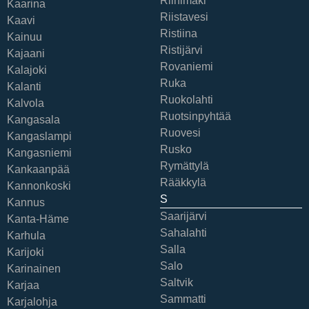
Riihimäki
Kaarina
Riistavesi
Kaavi
Ristiina
Kainuu
Ristijärvi
Kajaani
Rovaniemi
Kalajoki
Ruka
Kalanti
Ruokolahti
Kalvola
Ruotsinpyhtää
Kangasala
Ruovesi
Kangaslampi
Rusko
Kangasniemi
Rymättylä
Kankaanpää
Rääkkylä
Kannonkoski
S
Kannus
Saarijärvi
Kanta-Häme
Sahalahti
Karhula
Salla
Karijoki
Salo
Karinainen
Saltvik
Karjaa
Sammatti
Karjalohja