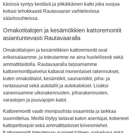
käsissä syntyy kestävä ja pitkäikäinen katto joka suojaa
kotiasi tehokkaasti Rautavaaran vaihtelevissa
sääolosuhteissa.
Omakotitalojen ja kesämökkien kattoremontit
asiantuntevasti Rautavaaralla
Omakotitalojen ja kesämökkien kattoremontit ovat
erikoisalaamme, ja toteutamme ne aina huolellisesti sekä
ammattitaidolla. Rautavaaralla tarjoamamme
kattoremonttipalvelut kattavat monenlaiset rakennukset,
kuten omakotitalot, kesämökit, saunamökit, piha- ja
rantasaunat sekä autotallit ja autokatokset. Lisäksi
saneeraamme ulkorakennusten, piharakennusten,
varastojen ja puuvajojen katot.
Kattoremontti vaatii monipuolista osaamista ja tarkkaa
suunnittelua. Meiltä löytyy taitavat katon asentajat, kokeneet
kattopeltisepät sekä ammattitaitoiset kirvesmiehet.
Kattoremontti toteutetaan avaimet käteen -palveluna mikä