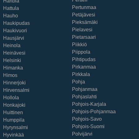
Hartola
Pertunmaa
Hattula
Petäjävesi
Hauho
Pieksämäki
Haukipudas
Pielavesi
Haukivuori
Pietarsaari
Hausjärvi
Piikkiö
Heinola
Piippola
Heinävesi
Pihtipudas
Helsinki
Pirkanmaa
Himanka
Pirkkala
Himos
Pohja
Hinnerjoki
Pohjanmaa
Hirvensalmi
Pohjaslahti
Hollola
Pohjois-Karjala
Honkajoki
Pohjois-Pohjanmaa
Huittinen
Pohjois-Savo
Humppila
Pohjois-Suomi
Hyrynsalmi
Polvijärvi
Hyvinkää