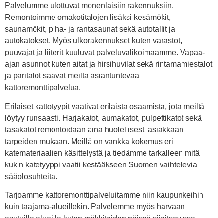
Palvelumme ulottuvat monenlaisiin rakennuksiin.
Remontoimme omakotitalojen lisäksi kesämökit,
saunamökit, piha- ja rantasaunat sekä autotallit ja
autokatokset. Myös ulkorakennukset kuten varastot,
puuvajat ja liiterit kuuluvat palveluvalikoimaamme. Vapaa-
ajan asunnot kuten aitat ja hirsihuvilat sekä rintamamiestalot
ja paritalot saavat meiltä asiantuntevaa
kattoremonttipalvelua.
Erilaiset kattotyypit vaativat erilaista osaamista, jota meiltä
löytyy runsaasti. Harjakatot, aumakatot, pulpettikatot sekä
tasakatot remontoidaan aina huolellisesti asiakkaan
tarpeiden mukaan. Meillä on vankka kokemus eri
katemateriaalien käsittelystä ja tiedämme tarkalleen mitä
kukin katetyyppi vaatii kestääkseen Suomen vaihtelevia
sääolosuhteita.
Tarjoamme kattoremonttipalveluitamme niin kaupunkeihin
kuin taajama-alueillekin. Palvelemme myös harvaan