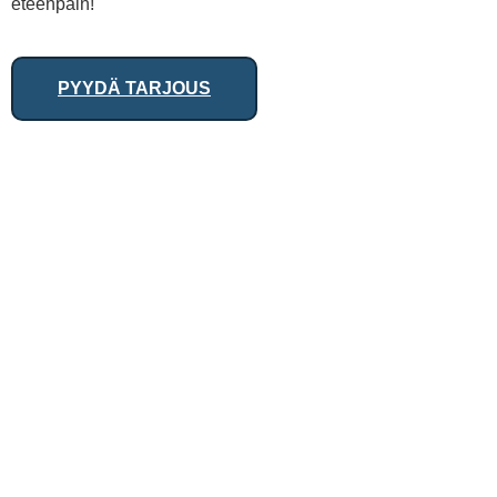
eteenpäin!
PYYDÄ TARJOUS