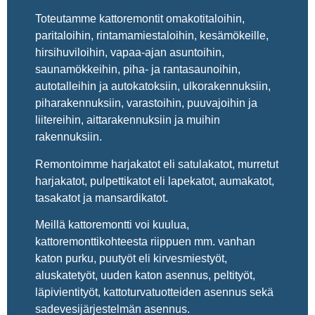
Toteutamme kattoremontit omakotitaloihin,
paritaloihin, rintamamiestaloihin, kesämökeille,
hirsihuviloihin, vapaa-ajan asuntoihin,
saunamökkeihin, piha- ja rantasaunoihin,
autotalleihin ja autokatoksiin, ulkorakennuksiin,
piharakennuksiin, varastoihin, puuvajoihin ja
liitereihin, aittarakennuksiin ja muihin
rakennuksiin.
Remontoimme harjakatot eli satulakatot, murretut
harjakatot, pulpettikatot eli lapekatot, aumakatot,
tasakatot ja mansardikatot.
Meillä kattoremontti voi kuulua,
kattoremonttikohteesta riippuen mm. vanhan
katon purku, puutyöt eli kirvesmiestyöt,
aluskatetyöt, uuden katon asennus, peltityöt,
läpivientityöt, kattoturvatuotteiden asennus sekä
sadevesijärjestelmän asennus.