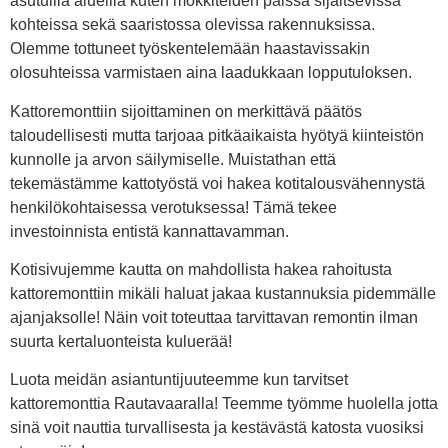
asutuilla alueilla kuten mökkiteiden päissä sijaitsevissa
kohteissa sekä saaristossa olevissa rakennuksissa.
Olemme tottuneet työskentelemään haastavissakin
olosuhteissa varmistaen aina laadukkaan lopputuloksen.
Kattoremonttiin sijoittaminen on merkittävä päätös
taloudellisesti mutta tarjoaa pitkäaikaista hyötyä kiinteistön
kunnolle ja arvon säilymiselle. Muistathan että
tekemästämme kattotyöstä voi hakea kotitalousvähennystä
henkilökohtaisessa verotuksessa! Tämä tekee
investoinnista entistä kannattavamman.
Kotisivujemme kautta on mahdollista hakea rahoitusta
kattoremonttiin mikäli haluat jakaa kustannuksia pidemmälle
ajanjaksolle! Näin voit toteuttaa tarvittavan remontin ilman
suurta kertaluonteista kuluerää!
Luota meidän asiantuntijuuteemme kun tarvitset
kattoremonttia Rautavaaralla! Teemme työmme huolella jotta
sinä voit nauttia turvallisesta ja kestävästä katosta vuosiksi