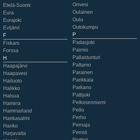
Orivesi
Etelä-Suomi
Oulainen
Eura
Oulu
Eurajoki
Outokumpu
Evijärvi
P
F
Padasjoki
Fiskars
Paimio
Forssa
Pallastunturi
H
Paltamo
Haapajärvi
Parainen
Haapavesi
Parikkala
Hailuoto
Parkano
Halikko
Pattijoki
Halsua
Pelkosenniemi
Hamina
Pello
Hammarland
Perho
Hankasalmi
Pernaja
Hanko
Perniö
Harjavalta
Pertteli