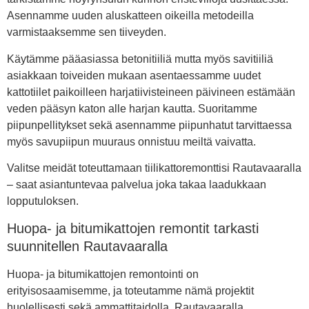
Asennamme uuden aluskatteen oikeilla metodeilla
varmistaaksemme sen tiiveyden.
Käytämme pääasiassa betonitiiliä mutta myös savitiiliä
asiakkaan toiveiden mukaan asentaessamme uudet
kattotiilet paikoilleen harjatiivisteineen päivineen estämään
veden pääsyn katon alle harjan kautta. Suoritamme
piipunpellitykset sekä asennamme piipunhatut tarvittaessa
myös savupiipun muuraus onnistuu meiltä vaivatta.
Valitse meidät toteuttamaan tiilikattoremonttisi Rautavaaralla
– saat asiantuntevaa palvelua joka takaa laadukkaan
lopputuloksen.
Huopa- ja bitumikattojen remontit tarkasti
suunnitellen Rautavaaralla
Huopa- ja bitumikattojen remontointi on
erityisosaamisemme, ja toteutamme nämä projektit
huolellisesti sekä ammattitaidolla. Rautavaaralla