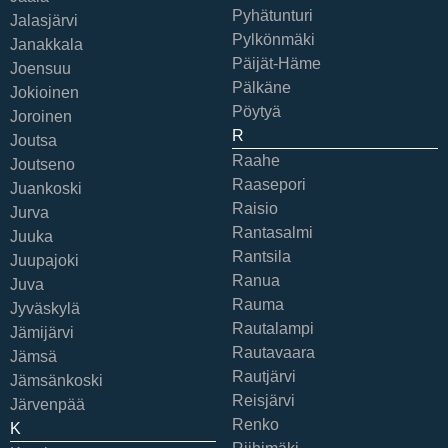
Pyhätunturi
Jalasjärvi
Pylkönmäki
Janakkala
Päijät-Häme
Joensuu
Pälkäne
Jokioinen
Pöytyä
Joroinen
R
Joutsa
Raahe
Joutseno
Raasepori
Juankoski
Raisio
Jurva
Rantasalmi
Juuka
Rantsila
Juupajoki
Ranua
Juva
Rauma
Jyväskylä
Rautalampi
Jämijärvi
Rautavaara
Jämsä
Rautjärvi
Jämsänkoski
Reisjärvi
Järvenpää
Renko
K