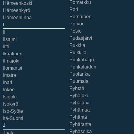
Pomarkku
Hämeenkoski
Pori
Hämeenkyrö
Pornainen
Hämeenlinna
Porvoo
I
Posio
Ii
Pudasjärvi
Iisalmi
Pukkila
Iitti
Pulkkila
Ikaalinen
Punkaharju
Ilmajoki
Punkalaidun
Ilomantsi
Puolanka
Imatra
Puumala
Inari
Pyhtää
Inkoo
Pyhäjoki
Isojoki
Pyhäjärvi
Isokyrö
Pyhämaa
Iso-Syöte
Pyhäntä
Itä-Suomi
Pyhäranta
J
Pyhäselkä
Jaala