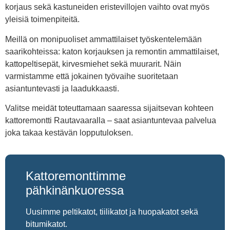
korjaus sekä kastuneiden eristevillojen vaihto ovat myös
yleisiä toimenpiteitä.
Meillä on monipuoliset ammattilaiset työskentelemään
saarikohteissa: katon korjauksen ja remontin ammattilaiset,
kattopeltisepät, kirvesmiehet sekä muurarit. Näin
varmistamme että jokainen työvaihe suoritetaan
asiantuntevasti ja laadukkaasti.
Valitse meidät toteuttamaan saaressa sijaitsevan kohteen
kattoremontti Rautavaaralla – saat asiantuntevaa palvelua
joka takaa kestävän lopputuloksen.
Kattoremonttimme
pähkinänkuoressa
Uusimme peltikatot, tiilikatot ja huopakatot sekä
bitumikatot.