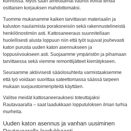
kunnossa. Myös sään aiheuttamat vauriot voivat tehdä
osittaisen korjauksen mahdottomaksi.
Tuomme mukanamme kaiken tarvittavan materiaalin ja
kaluston naulaimista porakoneisiin sekä rakennustelineistä
henkilönostimiin asti. Kattosaneeraus suunnitellaan
huolellisesti alusta loppuun niin että työt sujuvat jouhevasti
katon purusta uuden katon asennukseen ja
loppusiivoukseen asti. Suojaamme ympäristön ja pihamaan
tarvittaessa sekä viemme remonttijätteet kierrätykseen.
Seuraamme aktiivisesti sääolosuhteita varmistaaksemme
että työ voidaan suorittaa sateettomassa säässä tarpeen
mukaan suojaustoimenpiteitä käyttäen.
Valitse meidät kattosaneerauksesi toteuttajaksi
Rautavaaralla – saat laadukkaan lopputuloksen ilman turhia
murheita.
Uuden katon asennus ja vanhan uusiminen
Rautavaaralla laadukkaasti