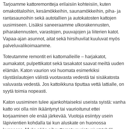
Tarjoamme kattoremontteja erilaisiin kohteisiin, kuten
omakotitaloihin, kesämökkeihin, saunamökkeihin, piha- ja
rantasaunoihin sekä autotallien ja autokatosten kattojen
uusimiseen. Lisäksi saneeraamme ulkorakennusten,
piharakennusten, varastojen, puuvajojen ja liiterien katot.
Vapaa-ajan asunnot, aitat sekä hirsihuvilat kuuluvat myös
palveluvalikoimaamme.
Toteutamme remontit eri kattomalleille – harjakatot,
aumakatot, pulpettikatot sekä tasakatot saavat meiltä uuden
elämän. Katon vaurion voi huomata esimerkiksi
räystäslautojen välistä vuotavasta vedestä tai sisäkatosta
valuvasta vedestä. Jos kattoikkuna tiputtaa vettä lattialle, on
syytä toimia nopeasti.
Katon uusiminen tulee ajankohtaiseksi useista syistä: vanha
katto voi olla niin ikääntynyt tai vaurioitunut ettei
korjaaminen ole enää järkevää. Vuotoja esiintyy usein
läpivientien kohdalla tai kun aluskate on huonossa