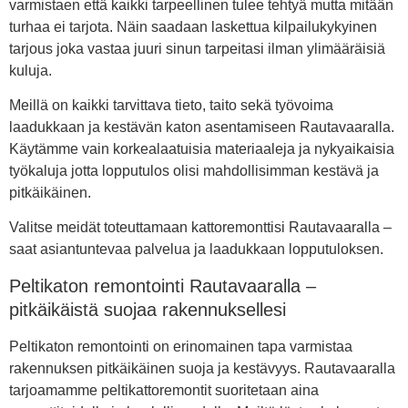
varmistaen että kaikki tarpeellinen tulee tehtyä mutta mitään
turhaa ei tarjota. Näin saadaan laskettua kilpailukykyinen
tarjous joka vastaa juuri sinun tarpeitasi ilman ylimääräisiä
kuluja.
Meillä on kaikki tarvittava tieto, taito sekä työvoima
laadukkaan ja kestävän katon asentamiseen Rautavaaralla.
Käytämme vain korkealaatuisia materiaaleja ja nykyaikaisia
työkaluja jotta lopputulos olisi mahdollisimman kestävä ja
pitkäikäinen.
Valitse meidät toteuttamaan kattoremonttisi Rautavaaralla –
saat asiantuntevaa palvelua ja laadukkaan lopputuloksen.
Peltikaton remontointi Rautavaaralla –
pitkäikäistä suojaa rakennuksellesi
Peltikaton remontointi on erinomainen tapa varmistaa
rakennuksen pitkäikäinen suoja ja kestävyys. Rautavaaralla
tarjoamamme peltikattoremontit suoritetaan aina