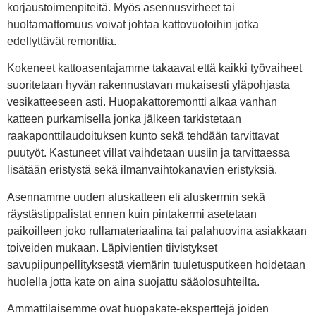
korjaustoimenpiteitä. Myös asennusvirheet tai
huoltamattomuus voivat johtaa kattovuotoihin jotka
edellyttävät remonttia.
Kokeneet kattoasentajamme takaavat että kaikki työvaiheet
suoritetaan hyvän rakennustavan mukaisesti yläpohjasta
vesikatteeseen asti. Huopakattoremontti alkaa vanhan
katteen purkamisella jonka jälkeen tarkistetaan
raakaponttilaudoituksen kunto sekä tehdään tarvittavat
puutyöt. Kastuneet villat vaihdetaan uusiin ja tarvittaessa
lisätään eristystä sekä ilmanvaihtokanavien eristyksiä.
Asennamme uuden aluskatteen eli aluskermin sekä
räystästippalistat ennen kuin pintakermi asetetaan
paikoilleen joko rullamateriaalina tai palahuovina asiakkaan
toiveiden mukaan. Läpivientien tiivistykset
savupiipunpellityksestä viemärin tuuletusputkeen hoidetaan
huolella jotta kate on aina suojattu sääolosuhteilta.
Ammattilaisemme ovat huopakate-eksperttejä joiden