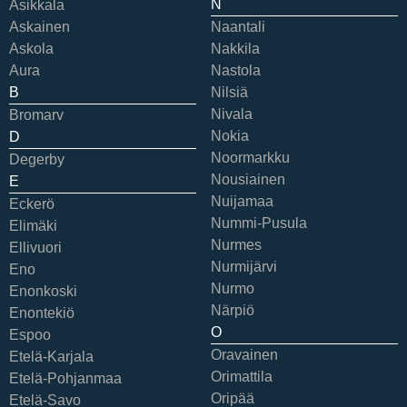
N
Asikkala
Askainen
Naantali
Askola
Nakkila
Aura
Nastola
B
Nilsiä
Nivala
Bromarv
Nokia
D
Noormarkku
Degerby
Nousiainen
E
Nuijamaa
Eckerö
Nummi-Pusula
Elimäki
Nurmes
Ellivuori
Nurmijärvi
Eno
Nurmo
Enonkoski
Närpiö
Enontekiö
O
Espoo
Oravainen
Etelä-Karjala
Orimattila
Etelä-Pohjanmaa
Oripää
Etelä-Savo