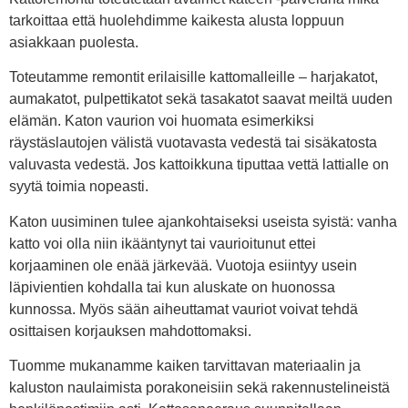
tarkoittaa että huolehdimme kaikesta alusta loppuun
asiakkaan puolesta.
Toteutamme remontit erilaisille kattomalleille – harjakatot,
aumakatot, pulpettikatot sekä tasakatot saavat meiltä uuden
elämän. Katon vaurion voi huomata esimerkiksi
räystäslautojen välistä vuotavasta vedestä tai sisäkatosta
valuvasta vedestä. Jos kattoikkuna tiputtaa vettä lattialle on
syytä toimia nopeasti.
Katon uusiminen tulee ajankohtaiseksi useista syistä: vanha
katto voi olla niin ikääntynyt tai vaurioitunut ettei
korjaaminen ole enää järkevää. Vuotoja esiintyy usein
läpivientien kohdalla tai kun aluskate on huonossa
kunnossa. Myös sään aiheuttamat vauriot voivat tehdä
osittaisen korjauksen mahdottomaksi.
Tuomme mukanamme kaiken tarvittavan materiaalin ja
kaluston naulaimista porakoneisiin sekä rakennustelineistä