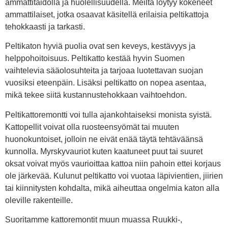
ammattitaidolla ja huolellisuudella. Meiltä löytyy kokeneet
ammattilaiset, jotka osaavat käsitellä erilaisia peltikattoja
tehokkaasti ja tarkasti.
Peltikaton hyviä puolia ovat sen keveys, kestävyys ja
helppohoitoisuus. Peltikatto kestää hyvin Suomen
vaihtelevia sääolosuhteita ja tarjoaa luotettavan suojan
vuosiksi eteenpäin. Lisäksi peltikatto on nopea asentaa,
mikä tekee siitä kustannustehokkaan vaihtoehdon.
Peltikattoremontti voi tulla ajankohtaiseksi monista syistä.
Kattopellit voivat olla ruosteensyömät tai muuten
huonokuntoiset, jolloin ne eivät enää täytä tehtäväänsä
kunnolla. Myrskyvauriot kuten kaatuneet puut tai suuret
oksat voivat myös vaurioittaa kattoa niin pahoin ettei korjaus
ole järkevää. Kulunut peltikatto voi vuotaa läpivientien, jiirien
tai kiinnitysten kohdalta, mikä aiheuttaa ongelmia katon alla
oleville rakenteille.
Suoritamme kattoremontit muun muassa Ruukki-,