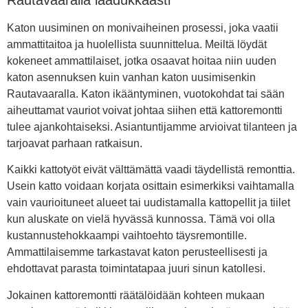
Katon uusiminen on monivaiheinen prosessi, joka vaatii
ammattitaitoa ja huolellista suunnittelua. Meiltä löydät
kokeneet ammattilaiset, jotka osaavat hoitaa niin uuden
katon asennuksen kuin vanhan katon uusimisenkin
Rautavaaralla. Katon ikääntyminen, vuotokohdat tai sään
aiheuttamat vauriot voivat johtaa siihen että kattoremontti
tulee ajankohtaiseksi. Asiantuntijamme arvioivat tilanteen ja
tarjoavat parhaan ratkaisun.
Kaikki kattotyöt eivät välttämättä vaadi täydellistä remonttia.
Usein katto voidaan korjata osittain esimerkiksi vaihtamalla
vain vaurioituneet alueet tai uudistamalla kattopellit ja tiilet
kun aluskate on vielä hyvässä kunnossa. Tämä voi olla
kustannustehokkaampi vaihtoehto täysremontille.
Ammattilaisemme tarkastavat katon perusteellisesti ja
ehdottavat parasta toimintatapaa juuri sinun katollesi.
Jokainen kattoremontti räätälöidään kohteen mukaan