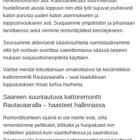
henkilönostimiin asti. Kattosaneeraus suunnitellaan
huolellisesti alusta loppuun niin että työt sujuvat jouhevasti
katon purusta uuden katon asennukseen ja
loppusiivoukseen asti. Suojaamme ympäristön ja pihamaan
tarvittaessa sekä viemme remonttijätteet kierrätykseen.
Seuraamme aktiivisesti sääolosuhteita varmistaaksemme
että työ voidaan suorittaa sateettomassa säässä tarpeen
mukaan suojaustoimenpiteitä käyttäen.
Valitse meidät toteuttamaan omakotitalosi tai kesämökkisi
kattoremontti Rautavaaralla – saat laadukkaan
lopputuloksen ilman turhia murheita.
Saareen suuntautuva kattoremontti
Rautavaaralla – haasteet hallinnassa
Remonttikohteen sijainti ei ole meille este, sillä
remontoimme peltikatot, tiilikatot ja huopakatot niin
mökkitien päässä kuin saarikohteissa ja saaristossa.