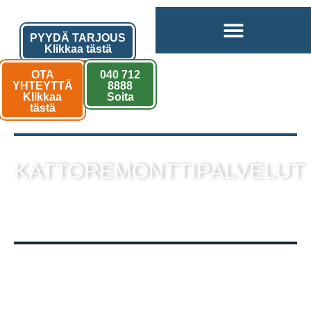
PYYDÄ TARJOUS
Klikkaa tästä
OTA
040 712
YHTEYTTÄ
8888
Klikkaa
Soita
tästä
KATTOREMONTTIPALVELUT
sekä muut kattotyöt laadukkaalla
toteutuksella!