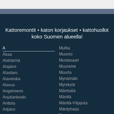
Kattoremontit • katon korjaukset • kattohuollot
koko Suomen alueella!
A
Multia
Muonio
Akaa
Mustasaari
Alahärmä
Muurame
Alajärvi
Muurla
Alastaro
Mynämäki
Alavieska
Myrskylä
Alavus
Mäntsälä
Angelniemi
Mänttä
Anjalankoski
Mänttä-Vilppula
Anttola
Mäntyharju
Artjärvi