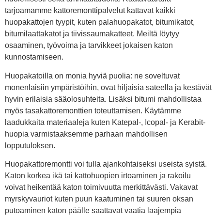
tarjoamamme kattoremonttipalvelut kattavat kaikki
huopakattojen tyypit, kuten palahuopakatot, bitumikatot,
bitumilaattakatot ja tiivissaumakatteet. Meiltä löytyy
osaaminen, työvoima ja tarvikkeet jokaisen katon
kunnostamiseen.
Huopakatoilla on monia hyviä puolia: ne soveltuvat
monenlaisiin ympäristöihin, ovat hiljaisia sateella ja kestävät
hyvin erilaisia sääolosuhteita. Lisäksi bitumi mahdollistaa
myös tasakattoremonttien toteuttamisen. Käytämme
laadukkaita materiaaleja kuten Katepal-, Icopal- ja Kerabit-
huopia varmistaaksemme parhaan mahdollisen
lopputuloksen.
Huopakattoremontti voi tulla ajankohtaiseksi useista syistä.
Katon korkea ikä tai kattohuopien irtoaminen ja rakoilu
voivat heikentää katon toimivuutta merkittävästi. Vakavat
myrskyvauriot kuten puun kaatuminen tai suuren oksan
putoaminen katon päälle saattavat vaatia laajempia