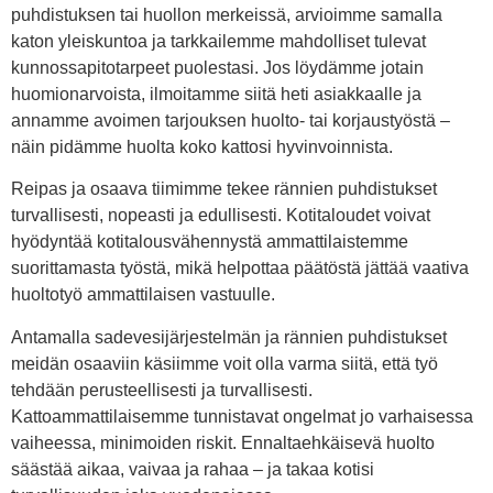
puhdistuksen tai huollon merkeissä, arvioimme samalla
katon yleiskuntoa ja tarkkailemme mahdolliset tulevat
kunnossapitotarpeet puolestasi. Jos löydämme jotain
huomionarvoista, ilmoitamme siitä heti asiakkaalle ja
annamme avoimen tarjouksen huolto- tai korjaustyöstä –
näin pidämme huolta koko kattosi hyvinvoinnista.
Reipas ja osaava tiimimme tekee rännien puhdistukset
turvallisesti, nopeasti ja edullisesti. Kotitaloudet voivat
hyödyntää kotitalousvähennystä ammattilaistemme
suorittamasta työstä, mikä helpottaa päätöstä jättää vaativa
huoltotyö ammattilaisen vastuulle.
Antamalla sadevesijärjestelmän ja rännien puhdistukset
meidän osaaviin käsiimme voit olla varma siitä, että työ
tehdään perusteellisesti ja turvallisesti.
Kattoammattilaisemme tunnistavat ongelmat jo varhaisessa
vaiheessa, minimoiden riskit. Ennaltaehkäisevä huolto
säästää aikaa, vaivaa ja rahaa – ja takaa kotisi