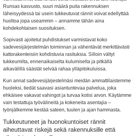
Runsas kasvusto, suuri määrä puita rakennuksen
läheisyydessä tai usein tukkeutuvat rännit voivat edellyttää
huoltoa jopa useammin – annamme tähän aina
kohdekohtaisen suosituksen.
Sopivasti ajoitetut puhdistukset varmistavat koko
sadevesijärjestelmän toiminnan ja vähentävät merkittävästi
kattorakenteisiin kohdistuvia rasituksia. Silloin vältyt
tukkeumilta, ennenaikaiselta kulumiselta ja pitkällä
aikavälillä säästät selvää rahaa ylläpitokuluissa.
Kun annat sadevesijärjestelmäsi meidän ammattilaistemme
huoleksi, tiedät saavasi asiantuntevaa palvelua, joka
ehkäisee vakavat vahingot ja turvaa kotisi arvon. Käytämme
vain testattuja työvälineitä ja kokeneita asentajia –
työnjälkemme kestää sateen, tuulen ja ajan hammasta.
Tukkeutuneet ja huonokuntoiset rännit
aiheuttavat riskejä sekä rakennuksille että