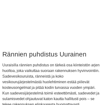
Rännien puhdistus Uurainen
Uuraisilla rännien puhdistus on tärkeä osa kiinteistön arjen
huoltoa, joka vaikuttaa suoraan rakennuksen hyvinvointiin.
Sadevesikouruista, ränneistä ja koko
vesikourujärjestelmästä huolehtiminen estää piilevät
kosteusongelmat ja pitää kodin turvassa vuoden ympäri.
Kun sadevesijärjestelmä toimii esteettömästi, sadevedet ja
sulamisvedet ohjautuvat katon kautta hallitusti pois – se
tekee rakennuksen elinkaaresta huomattavasti