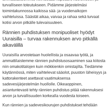
turvalliseen toteutukseen. Pidämme järjestelmäsi
toimintakunnossa kaikissa sää- ja vuodenaikojen
vaihteluissa. Säästät aikaa, vaivaa ja rahaa sekä turvaat
kotisi arvon pitkälle tulevaisuuteen.
Rännien puhdistuksen monipuoliset hyödyt
Uuraisilla – turvaa rakennuksen arvo pitkällä
aikavälillä
Uuraisilla arvostetaan huolellista ja osaavaa työtä, ja
ammattilaistemme rännien puhdistusosaaminen saa kiitosta
niin omakotitalojen kuin mökkienkin omistajilta. Tiedämme
käytännössä, miten vaihtelevat sääolot, puuston läheisyys ja
kattorakenteet asettavat vaatimuksensa
sadevesijärjestelmän huollolle. Oikeaoppinen,
asiantuntevasti tehty rännien puhdistus pitää rakennuksesi
arvon ja turvallisuuden korkealla vuodesta toiseen.
Kun rännien ja sadevesikourujen puhdistukset tehdään