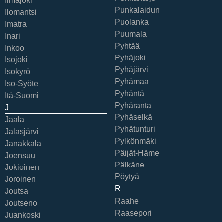
Ilmajoki
Punkalaidun
Ilomantsi
Puolanka
Imatra
Puumala
Inari
Pyhtää
Inkoo
Pyhäjoki
Isojoki
Pyhäjärvi
Isokyrö
Pyhämaa
Iso-Syöte
Pyhäntä
Itä-Suomi
Pyhäranta
J
Pyhäselkä
Jaala
Pyhätunturi
Jalasjärvi
Pylkönmäki
Janakkala
Päijät-Häme
Joensuu
Pälkäne
Jokioinen
Pöytyä
Joroinen
R
Joutsa
Raahe
Joutseno
Raasepori
Juankoski