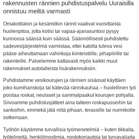
rakennusten rännien puhdistuspalvelu Uuraisilla
onnistuu meiltä varmasti
Omakotitalon ja kesämökin rännit vaativat vuosittaista
huolenpitoa, jotta kotisi tai vapaa-ajanasuntosi pysyy
kunnossa säässä kuin säässä. Säännöllisesti puhdistettu
sadevesijärjestelmä varmistaa, ettei katolta tuleva vesi
pääse aiheuttamaan vahinkoja kiinteistölle, pihapiirille tai
rakenteille. Palvelemme kattavasti myös kaikki muut
rakennukset autotalleista lisärakennuksiin.
Puhdistamme vesikourujen ja rännien sisäosat käyttäen
joko kumihanskoja tai kätevää rännikauhaa – huolellinen työ
poistaa roskat, neulaset ja sammalpaakut kourujen pohjalta.
Siivoamme puhdistusjätteet aina talteen roskapusseihin tai
sankoihin, emmekä jätä niitä pihaan, terassille tai nurmikolle
sotkemaan.
Työhön käytämme turvallisia työmenetelmiä – kuten tikkaita,
työtelineitä, henkilönostimia, nostokoriautoja tai turvavaljaita