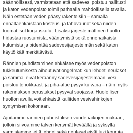
säännöllisesti, varmistetaan että sadevesi poistuu hallitusti
ja katon vedenpoisto toimii parhaalla mahdollisella tavalla.
Näin estetään veden pääsy rakenteisiin – samalla
ennaltaehkäistään kosteus- ja lahovauriot sekä niiden
tuomat isot korjauskulut. Lisäksi järjestelmällinen huolto
hidastaa ruostumista, vääntymistä sekä ennenaikaista
kulumista ja pidentää sadevesijärjestelmän sekä katon
käyttöikää merkittävästi.
Rännien puhdistaminen ehkäisee myös vedenpoiston
tukkeutumisesta aiheutuvat ongelmat: kun lehdet, neulaset
ja sammal eivät keräänny sadevesijärjestelmään, vesi
poistuu tehokkaasti ja piha-alue pysyy kuivana – näin myös
rakennuksen perustukset pysyvät suojassa. Huolellisen
huollon avulla voit ehkäistä kalliiden vesivahinkojen
syntymisen kokonaan.
Ajoitamme rännien puhdistuksen vuodenaikojen mukaan,
jolloin siivoamme talven kertymät keväällä ja syksyllä
varmistamme, että lehdet sekä neulaset eivät tuki kouruja.