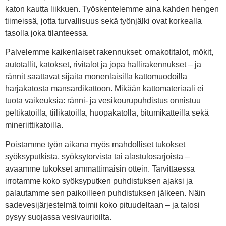
katon kautta liikkuen. Työskentelemme aina kahden hengen
tiimeissä, jotta turvallisuus sekä työnjälki ovat korkealla
tasolla joka tilanteessa.
Palvelemme kaikenlaiset rakennukset: omakotitalot, mökit,
autotallit, katokset, rivitalot ja jopa hallirakennukset – ja
rännit saattavat sijaita monenlaisilla kattomuodoilla
harjakatosta mansardikattoon. Mikään kattomateriaali ei
tuota vaikeuksia: ränni- ja vesikourupuhdistus onnistuu
peltikatoilla, tiilikatoilla, huopakatolla, bitumikatteilla sekä
mineriittikatoilla.
Poistamme työn aikana myös mahdolliset tukokset
syöksyputkista, syöksytorvista tai alastulosarjoista –
avaamme tukokset ammattimaisin ottein. Tarvittaessa
irrotamme koko syöksyputken puhdistuksen ajaksi ja
palautamme sen paikoilleen puhdistuksen jälkeen. Näin
sadevesijärjestelmä toimii koko pituudeltaan – ja talosi
pysyy suojassa vesivaurioilta.