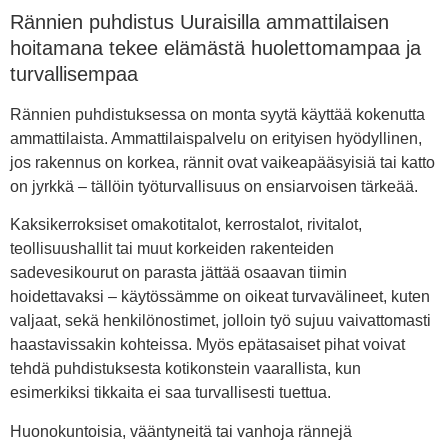
Rännien puhdistus Uuraisilla ammattilaisen
hoitamana tekee elämästä huolettomampaa ja
turvallisempaa
Rännien puhdistuksessa on monta syytä käyttää kokenutta
ammattilaista. Ammattilaispalvelu on erityisen hyödyllinen,
jos rakennus on korkea, rännit ovat vaikeapääsyisiä tai katto
on jyrkkä – tällöin työturvallisuus on ensiarvoisen tärkeää.
Kaksikerroksiset omakotitalot, kerrostalot, rivitalot,
teollisuushallit tai muut korkeiden rakenteiden
sadevesikourut on parasta jättää osaavan tiimin
hoidettavaksi – käytössämme on oikeat turvavälineet, kuten
valjaat, sekä henkilönostimet, jolloin työ sujuu vaivattomasti
haastavissakin kohteissa. Myös epätasaiset pihat voivat
tehdä puhdistuksesta kotikonstein vaarallista, kun
esimerkiksi tikkaita ei saa turvallisesti tuettua.
Huonokuntoisia, vääntyneitä tai vanhoja rännejä