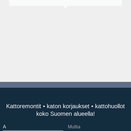
Kattoremontit • katon korjaukset • kattohuollot
koko Suomen alueella!
A
Multia