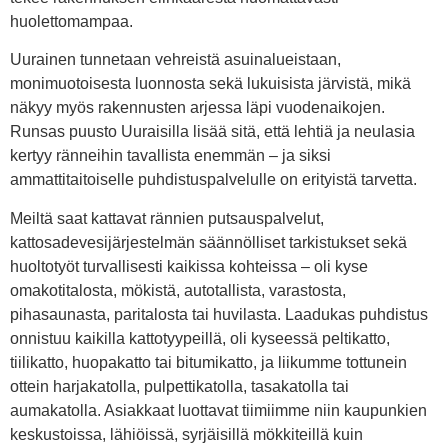
huolettomampaa.
Uurainen tunnetaan vehreistä asuinalueistaan,
monimuotoisesta luonnosta sekä lukuisista järvistä, mikä
näkyy myös rakennusten arjessa läpi vuodenaikojen.
Runsas puusto Uuraisilla lisää sitä, että lehtiä ja neulasia
kertyy ränneihin tavallista enemmän – ja siksi
ammattitaitoiselle puhdistuspalvelulle on erityistä tarvetta.
Meiltä saat kattavat rännien putsauspalvelut,
kattosadevesijärjestelmän säännölliset tarkistukset sekä
huoltotyöt turvallisesti kaikissa kohteissa – oli kyse
omakotitalosta, mökistä, autotallista, varastosta,
pihasaunasta, paritalosta tai huvilasta. Laadukas puhdistus
onnistuu kaikilla kattotyypeillä, oli kyseessä peltikatto,
tiilikatto, huopakatto tai bitumikatto, ja liikumme tottunein
ottein harjakatolla, pulpettikatolla, tasakatolla tai
aumakatolla. Asiakkaat luottavat tiimiimme niin kaupunkien
keskustoissa, lähiöissä, syrjäisillä mökkiteillä kuin