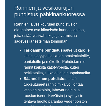
Rännien ja vesikourujen
puhdistus pähkinänkuoressa
Rännien ja vesikourujen puhdistus on
olennainen osa kiinteistön kunnossapitoa,
joka estää vesivahinkoja ja varmistaa
sadevesijärjestelmän toiminnan.
Tarjoamme puhdistuspalvelut
kaikille
kiinteistötyypeille, kuten omakotitaloille,
paritaloille ja mökeille. Puhdistamme
rännit kaikilta katotyypeiltä, kuten
peltikatoilta, tiilikatoilta ja huopakattoilta.
Säännöllinen puhdistus
estää
tukkeutuneet rännit, mikä voi johtaa
vesivahinkoihin, lahovaurioihin ja
ruostumiseen. Keväisin ja syksyisin
tehtävä huolto parantaa vedenpoiston