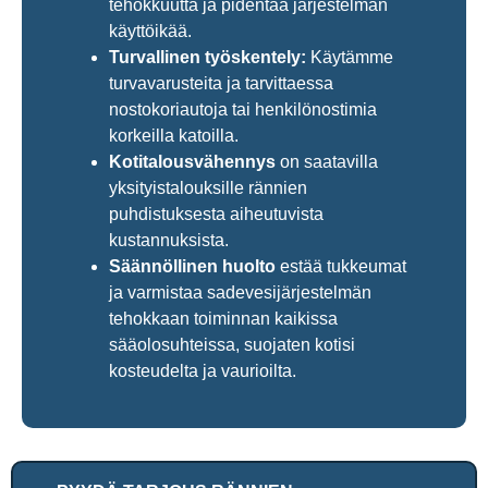
tehokkuutta ja pidentää järjestelmän
käyttöikää.
Turvallinen työskentely:
Käytämme
turvavarusteita ja tarvittaessa
nostokoriautoja tai henkilönostimia
korkeilla katoilla.
Kotitalousvähennys
on saatavilla
yksityistalouksille rännien
puhdistuksesta aiheutuvista
kustannuksista.
Säännöllinen huolto
estää tukkeumat
ja varmistaa sadevesijärjestelmän
tehokkaan toiminnan kaikissa
sääolosuhteissa, suojaten kotisi
kosteudelta ja vaurioilta.