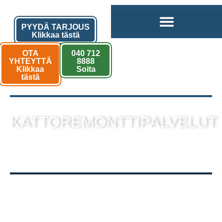
PYYDÄ TARJOUS
Klikkaa tästä
OTA
040 712
YHTEYTTÄ
8888
Klikkaa
Soita
tästä
KATTOREMONTTIPALVELUT
sekä muut kattotyöt laadukkaalla
toteutuksella!