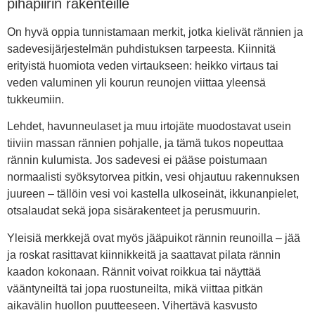
pihapiirin rakenteille
On hyvä oppia tunnistamaan merkit, jotka kielivät rännien ja
sadevesijärjestelmän puhdistuksen tarpeesta. Kiinnitä
erityistä huomiota veden virtaukseen: heikko virtaus tai
veden valuminen yli kourun reunojen viittaa yleensä
tukkeumiin.
Lehdet, havunneulaset ja muu irtojäte muodostavat usein
tiiviin massan rännien pohjalle, ja tämä tukos nopeuttaa
rännin kulumista. Jos sadevesi ei pääse poistumaan
normaalisti syöksytorvea pitkin, vesi ohjautuu rakennuksen
juureen – tällöin vesi voi kastella ulkoseinät, ikkunanpielet,
otsalaudat sekä jopa sisärakenteet ja perusmuurin.
Yleisiä merkkejä ovat myös jääpuikot rännin reunoilla – jää
ja roskat rasittavat kiinnikkeitä ja saattavat pilata rännin
kaadon kokonaan. Rännit voivat roikkua tai näyttää
vääntyneiltä tai jopa ruostuneilta, mikä viittaa pitkän
aikavälin huollon puutteeseen. Vihertävä kasvusto