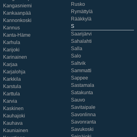
Rusko
Kangasniemi
Rymättylä
Kankaanpää
Rääkkylä
Kannonkoski
S
Kannus
Saarijärvi
Kanta-Häme
Sahalahti
Karhula
Salla
Karijoki
Salo
Karinainen
Saltvik
Karjaa
Sammatti
Karjalohja
Sappee
Karkkila
Sastamala
Karstula
Satakunta
Karttula
Sauvo
Karvia
Savitaipale
Kaskinen
Savonlinna
Kauhajoki
Savonranta
Kauhava
Savukoski
Kauniainen
Seinäjoki