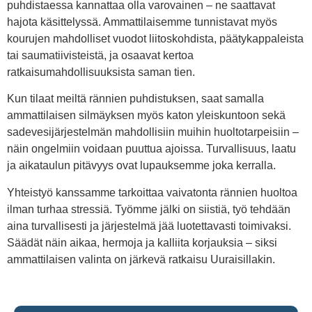
puhdistaessa kannattaa olla varovainen – ne saattavat
hajota käsittelyssä. Ammattilaisemme tunnistavat myös
kourujen mahdolliset vuodot liitoskohdista, päätykappaleista
tai saumatiivisteistä, ja osaavat kertoa
ratkaisumahdollisuuksista saman tien.
Kun tilaat meiltä rännien puhdistuksen, saat samalla
ammattilaisen silmäyksen myös katon yleiskuntoon sekä
sadevesijärjestelmän mahdollisiin muihin huoltotarpeisiin –
näin ongelmiin voidaan puuttua ajoissa. Turvallisuus, laatu
ja aikataulun pitävyys ovat lupauksemme joka kerralla.
Yhteistyö kanssamme tarkoittaa vaivatonta rännien huoltoa
ilman turhaa stressiä. Työmme jälki on siistiä, työ tehdään
aina turvallisesti ja järjestelmä jää luotettavasti toimivaksi.
Säädät näin aikaa, hermoja ja kalliita korjauksia – siksi
ammattilaisen valinta on järkevä ratkaisu Uuraisillakin.