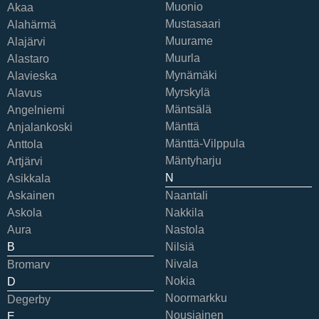
Muonio
Akaa
Mustasaari
Alahärmä
Muurame
Alajärvi
Muurla
Alastaro
Mynämäki
Alavieska
Myrskylä
Alavus
Mäntsälä
Angelniemi
Mänttä
Anjalankoski
Mänttä-Vilppula
Anttola
Mäntyharju
Artjärvi
N
Asikkala
Askainen
Naantali
Askola
Nakkila
Aura
Nastola
B
Nilsiä
Nivala
Bromarv
Nokia
D
Noormarkku
Degerby
Nousiainen
E