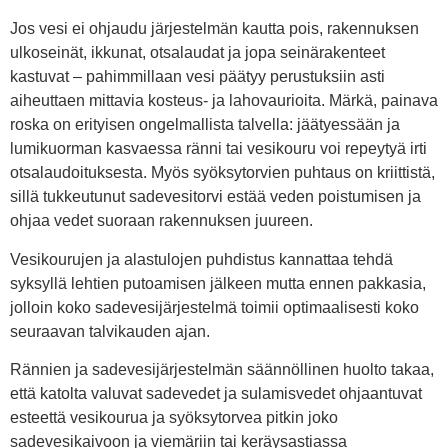
Jos vesi ei ohjaudu järjestelmän kautta pois, rakennuksen
ulkoseinät, ikkunat, otsalaudat ja jopa seinärakenteet
kastuvat – pahimmillaan vesi päätyy perustuksiin asti
aiheuttaen mittavia kosteus- ja lahovaurioita. Märkä, painava
roska on erityisen ongelmallista talvella: jäätyessään ja
lumikuorman kasvaessa ränni tai vesikouru voi repeytyä irti
otsalaudoituksesta. Myös syöksytorvien puhtaus on kriittistä,
sillä tukkeutunut sadevesitorvi estää veden poistumisen ja
ohjaa vedet suoraan rakennuksen juureen.
Vesikourujen ja alastulojen puhdistus kannattaa tehdä
syksyllä lehtien putoamisen jälkeen mutta ennen pakkasia,
jolloin koko sadevesijärjestelmä toimii optimaalisesti koko
seuraavan talvikauden ajan.
Rännien ja sadevesijärjestelmän säännöllinen huolto takaa,
että katolta valuvat sadevedet ja sulamisvedet ohjaantuvat
esteettä vesikourua ja syöksytorvea pitkin joko
sadevesikaivoon ja viemäriin tai keräysastiassa