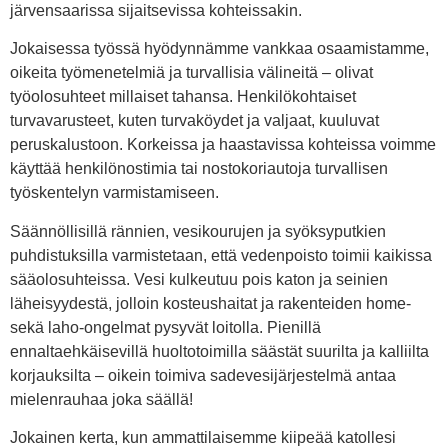
järvensaarissa sijaitsevissa kohteissakin.
Jokaisessa työssä hyödynnämme vankkaa osaamistamme,
oikeita työmenetelmiä ja turvallisia välineitä – olivat
työolosuhteet millaiset tahansa. Henkilökohtaiset
turvavarusteet, kuten turvaköydet ja valjaat, kuuluvat
peruskalustoon. Korkeissa ja haastavissa kohteissa voimme
käyttää henkilönostimia tai nostokoriautoja turvallisen
työskentelyn varmistamiseen.
Säännöllisillä rännien, vesikourujen ja syöksyputkien
puhdistuksilla varmistetaan, että vedenpoisto toimii kaikissa
sääolosuhteissa. Vesi kulkeutuu pois katon ja seinien
läheisyydestä, jolloin kosteushaitat ja rakenteiden home-
sekä laho-ongelmat pysyvät loitolla. Pienillä
ennaltaehkäisevillä huoltotoimilla säästät suurilta ja kalliilta
korjauksilta – oikein toimiva sadevesijärjestelmä antaa
mielenrauhaa joka säällä!
Jokainen kerta, kun ammattilaisemme kiipeää katollesi