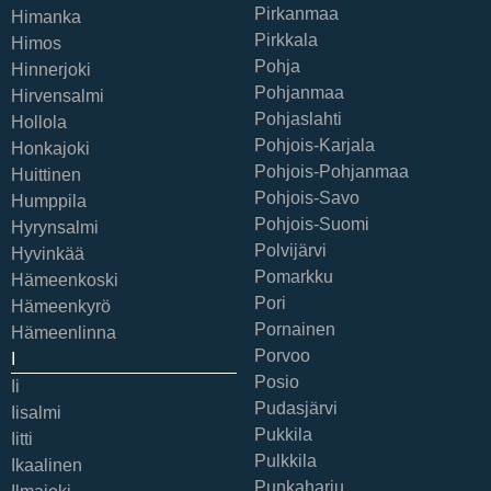
Pirkanmaa
Himanka
Pirkkala
Himos
Pohja
Hinnerjoki
Pohjanmaa
Hirvensalmi
Pohjaslahti
Hollola
Pohjois-Karjala
Honkajoki
Pohjois-Pohjanmaa
Huittinen
Pohjois-Savo
Humppila
Pohjois-Suomi
Hyrynsalmi
Polvijärvi
Hyvinkää
Pomarkku
Hämeenkoski
Pori
Hämeenkyrö
Pornainen
Hämeenlinna
Porvoo
I
Posio
Ii
Pudasjärvi
Iisalmi
Pukkila
Iitti
Pulkkila
Ikaalinen
Punkaharju