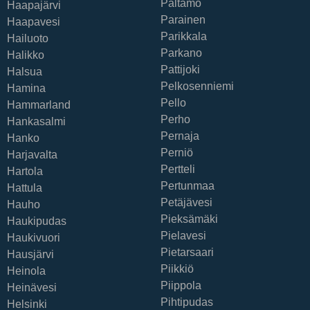
Paltamo
Haapajärvi
Parainen
Haapavesi
Parikkala
Hailuoto
Parkano
Halikko
Pattijoki
Halsua
Pelkosenniemi
Hamina
Pello
Hammarland
Perho
Hankasalmi
Pernaja
Hanko
Perniö
Harjavalta
Pertteli
Hartola
Pertunmaa
Hattula
Petäjävesi
Hauho
Pieksämäki
Haukipudas
Pielavesi
Haukivuori
Pietarsaari
Hausjärvi
Piikkiö
Heinola
Piippola
Heinävesi
Pihtipudas
Helsinki