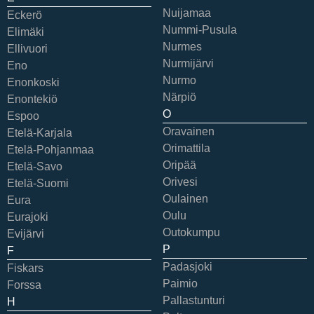
Nuijamaa
Eckerö
Nummi-Pusula
Elimäki
Nurmes
Ellivuori
Nurmijärvi
Eno
Nurmo
Enonkoski
Närpiö
Enontekiö
O
Espoo
Oravainen
Etelä-Karjala
Orimattila
Etelä-Pohjanmaa
Oripää
Etelä-Savo
Orivesi
Etelä-Suomi
Oulainen
Eura
Oulu
Eurajoki
Outokumpu
Evijärvi
P
F
Padasjoki
Fiskars
Paimio
Forssa
Pallastunturi
H