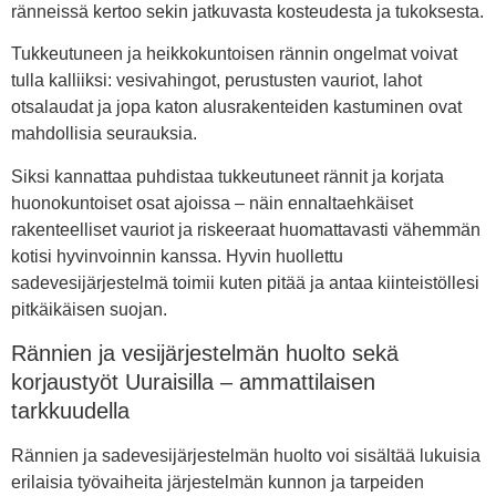
ränneissä kertoo sekin jatkuvasta kosteudesta ja tukoksesta.
Tukkeutuneen ja heikkokuntoisen rännin ongelmat voivat
tulla kalliiksi: vesivahingot, perustusten vauriot, lahot
otsalaudat ja jopa katon alusrakenteiden kastuminen ovat
mahdollisia seurauksia.
Siksi kannattaa puhdistaa tukkeutuneet rännit ja korjata
huonokuntoiset osat ajoissa – näin ennaltaehkäiset
rakenteelliset vauriot ja riskeeraat huomattavasti vähemmän
kotisi hyvinvoinnin kanssa. Hyvin huollettu
sadevesijärjestelmä toimii kuten pitää ja antaa kiinteistöllesi
pitkäikäisen suojan.
Rännien ja vesijärjestelmän huolto sekä
korjaustyöt Uuraisilla – ammattilaisen
tarkkuudella
Rännien ja sadevesijärjestelmän huolto voi sisältää lukuisia
erilaisia työvaiheita järjestelmän kunnon ja tarpeiden