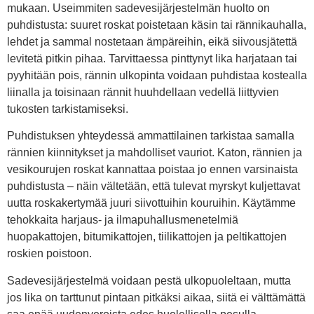
mukaan. Useimmiten sadevesijärjestelmän huolto on
puhdistusta: suuret roskat poistetaan käsin tai rännikauhalla,
lehdet ja sammal nostetaan ämpäreihin, eikä siivousjätettä
levitetä pitkin pihaa. Tarvittaessa pinttynyt lika harjataan tai
pyyhitään pois, rännin ulkopinta voidaan puhdistaa kostealla
liinalla ja toisinaan rännit huuhdellaan vedellä liittyvien
tukosten tarkistamiseksi.
Puhdistuksen yhteydessä ammattilainen tarkistaa samalla
rännien kiinnitykset ja mahdolliset vauriot. Katon, rännien ja
vesikourujen roskat kannattaa poistaa jo ennen varsinaista
puhdistusta – näin vältetään, että tulevat myrskyt kuljettavat
uutta roskakertymää juuri siivottuihin kouruihin. Käytämme
tehokkaita harjaus- ja ilmapuhallusmenetelmiä
huopakattojen, bitumikattojen, tiilikattojen ja peltikattojen
roskien poistoon.
Sadevesijärjestelmä voidaan pestä ulkopuoleltaan, mutta
jos lika on tarttunut pintaan pitkäksi aikaa, siitä ei välttämättä