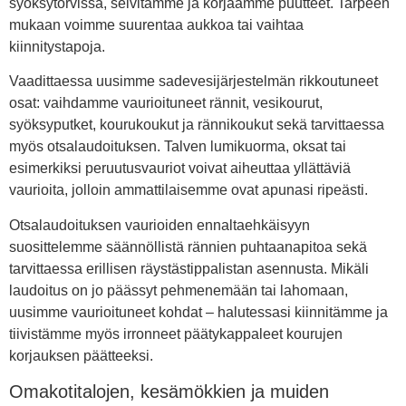
syöksytorvissa, selvitämme ja korjaamme puutteet. Tarpeen
mukaan voimme suurentaa aukkoa tai vaihtaa
kiinnitystapoja.
Vaadittaessa uusimme sadevesijärjestelmän rikkoutuneet
osat: vaihdamme vaurioituneet rännit, vesikourut,
syöksyputket, kourukoukut ja rännikoukut sekä tarvittaessa
myös otsalaudoituksen. Talven lumikuorma, oksat tai
esimerkiksi peruutusvauriot voivat aiheuttaa yllättäviä
vaurioita, jolloin ammattilaisemme ovat apunasi ripeästi.
Otsalaudoituksen vaurioiden ennaltaehkäisyyn
suosittelemme säännöllistä rännien puhtaanapitoa sekä
tarvittaessa erillisen räystästippalistan asennusta. Mikäli
laudoitus on jo päässyt pehmenemään tai lahomaan,
uusimme vaurioituneet kohdat – halutessasi kiinnitämme ja
tiivistämme myös irronneet päätykappaleet kourujen
korjauksen päätteeksi.
Omakotitalojen, kesämökkien ja muiden