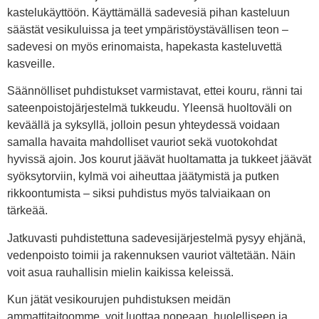
kastelukäyttöön. Käyttämällä sadevesiä pihan kasteluun
säästät vesikuluissa ja teet ympäristöystävällisen teon –
sadevesi on myös erinomaista, hapekasta kasteluvettä
kasveille.
Säännölliset puhdistukset varmistavat, ettei kouru, ränni tai
sateenpoistojärjestelmä tukkeudu. Yleensä huoltoväli on
keväällä ja syksyllä, jolloin pesun yhteydessä voidaan
samalla havaita mahdolliset vauriot sekä vuotokohdat
hyvissä ajoin. Jos kourut jäävät huoltamatta ja tukkeet jäävät
syöksytorviin, kylmä voi aiheuttaa jäätymistä ja putken
rikkoontumista – siksi puhdistus myös talviaikaan on
tärkeää.
Jatkuvasti puhdistettuna sadevesijärjestelmä pysyy ehjänä,
vedenpoisto toimii ja rakennuksen vauriot vältetään. Näin
voit asua rauhallisin mielin kaikissa keleissä.
Kun jätät vesikourujen puhdistuksen meidän
ammattitaitoomme, voit luottaa nopeaan, huolelliseen ja