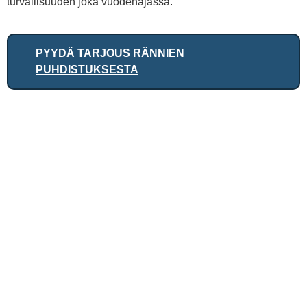
turvallisuuden joka vuodenajassa.
PYYDÄ TARJOUS RÄNNIEN
PUHDISTUKSESTA