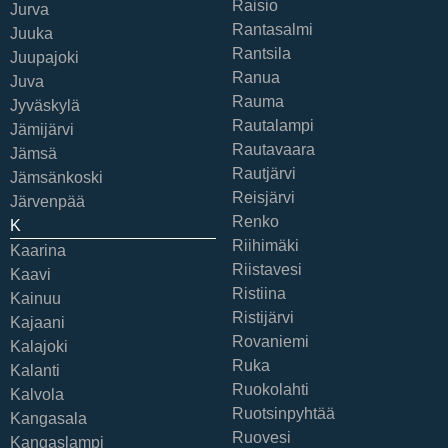
Raisio
Jurva
Rantasalmi
Juuka
Rantsila
Juupajoki
Ranua
Juva
Rauma
Jyväskylä
Rautalampi
Jämijärvi
Rautavaara
Jämsä
Rautjärvi
Jämsänkoski
Reisjärvi
Järvenpää
Renko
K
Riihimäki
Kaarina
Riistavesi
Kaavi
Ristiina
Kainuu
Ristijärvi
Kajaani
Rovaniemi
Kalajoki
Ruka
Kalanti
Ruokolahti
Kalvola
Ruotsinpyhtää
Kangasala
Ruovesi
Kangaslampi