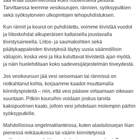
saa enää uudenveroista edes huolellisella pesulla.
Tarvittaessa teemme vesikourujen, rännien, syöksyputkien
sekä syöksytorvien ulkopintojen tehopuhdistuksen.
Kun rännit ja kourut on puhdistettu, voimme tiivistää vuodot
ja liitoskohdat alkuperäisen kaltaisella joustavalla
tiivistysaineella. Liitos- ja saumakohtien sekä
päätykappaleiden tiivistyksiä täytyy uusia säännöllisin
väliajoin, koska vesi ja lika kuluttavat tiivisteitä ajan myötä,
ja näin huolehditaan koko sadevesijärjestelmän tiiveydestä.
Jos vesikouruun jää vesi seisomaan tai rännissä on
notkahtanut kohta, korjaamme kaadot muuttamalla
kiinnityspisteitä – niin, että vesi pääsee virtaamaan oikeaan
suuntaan. Pitkiin kouruihin voidaan joskus tarvita
kaksipuolinen kaato, jolloin vesi johdetaan molempiin päihin
syöksyputkille.
Mahdollisissa ongelmatilanteissa, kuten alastulosarjan liian
pienessä reikäaukossa tai väärin kiinnitetyissä