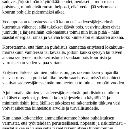
sadevesijärjestelmän käyttöikää: lehdet, neulaset ja muu roska
poistuvat, rännit eivät ruostu helposti, eikä vedet jää seisomaan
kourun pohjalle pidemmäksi aikaa.
Vedenpoiston tehostuessa sekä katon että sadevesijärjestelmän
kuormitus vähenee, sillä tukokset jäävät pois, vesivirtaukset eivät
jumiudu ja järjestelmän kokonaisuus toimii niin kuin pitää – näin
säästät energiaa, rahaa ja vaivaa koko kiinteistön elinkaaren aikana.
Korostamme, että rännien puhdistus kannattaa erityisesti lokakuun–
marraskuun vaihteessa tai keväällä, jolloin kaikki syksyn tai talven
aikana syntyneet roskakerrostumat saadaan pois kouruista ja
varmistetaan veden vapaa virtaus.
Erityisen tärkeää rännien puhtaus on, jos rakennuksen ympärillä
kasvaa runsaasti puita tai liikut usein saaristossa, missä olosuhteet
vaativat sadevesijärjestelmän moitteetonta toimintaa ympäri vuoden.
Ajoittamalla rännien ja sadevesijärjestelmän puhdistuksen oikein
ehkäiset ongelmat, pidennät koko järjestelmän käyttöikää ja
minimoit riskit, joita äkilliset tukokset tai rakenteisiin tihkuva vesi
voivat aiheuttaa kiinteistösi arvolle ja turvallisuudelle.
Kun annat kokeneiden ammattilaistemme hoitaa puhdistuksen,
varmistat, että työt tehdään perusteellisesti, nopeasti ja riskittömästi –
säästät aikaa ja vaivaa sekä takaat rakennuksesi hyvinvoinnin.