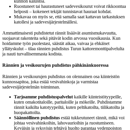
kunnon kalustoa.
Ruostuneet tai haurastuneet sadevesikourut voivat rikkoontua
helposti – kokeneet tekijät tunnistavat hauraat kohdat.
Mukavaa on myös se, että samalla saat kattavan tarkastuksen
katollesi ja sadevesijärjestelmällesi.
Ammattimaisesti puhdistetut rännit lisäävät asumismukavuutta,
suojaavat rakenteita sekä pitävät kodin arvossa vuosikausia. Kun
hoidamme työn puolestasi, säästät aikaa, vaivaa ja ehkäiset
yllätyskulut – tilaa rännien puhdistus Turun kattoremonttipalvelulta
ja nauti turvallisemmasta kodista.
Rännien ja vesikourujen puhdistus pähkinänkuoressa
Rännien ja vesikourujen puhdistus on olennainen osa kiinteistön
kunnossapitoa, joka estää vesivahinkoja ja varmistaa
sadevesijärjestelmän toiminnan.
Tarjoamme puhdistuspalvelut
kaikille kiinteistötyypeille,
kuten omakotitaloille, paritaloille ja mökeille. Puhdistamme
rännit kaikilta katotyypeiltä, kuten peltikatoilta, tiilikatoilta ja
huopakattoilta.
Säännöllinen puhdistus
estää tukkeutuneet rännit, mikä voi
johtaa vesivahinkoihin, lahovaurioihin ja ruostumiseen.
Keväisin ja syksyisin tehtävä huolto parantaa vedenpoiston