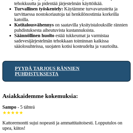
tehokkuutta ja pidentää järjestelmän käyttöikää.
Turvallinen työskentely:
Käytämme turvavarusteita ja
tarvittaessa nostokoriautoja tai henkilönostimia korkeilla
katoilla.
Kotitalousvähennys
on saatavilla yksityistalouksille rännien
puhdistuksesta aiheutuvista kustannuksista.
Säännöllinen huolto
estää tukkeumat ja varmistaa
sadevesijärjestelmän tehokkaan toiminnan kaikissa
sääolosuhteissa, suojaten kotisi kosteudelta ja vaurioilta.
PYYDÄ TARJOUS RÄNNIEN
PUHDISTUKSESTA
Asiakkaidemme kokemuksia:
Sampo
-
5 tähteä
★★★★★
Kattoremontti sujui nopeasti ja ammattitaitoisesti. Lopputulos on
upea, kiitos!