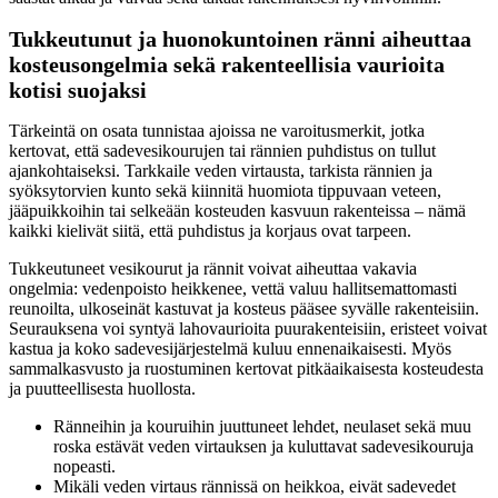
Tukkeutunut ja huonokuntoinen ränni aiheuttaa
kosteusongelmia sekä rakenteellisia vaurioita
kotisi suojaksi
Tärkeintä on osata tunnistaa ajoissa ne varoitusmerkit, jotka
kertovat, että sadevesikourujen tai rännien puhdistus on tullut
ajankohtaiseksi. Tarkkaile veden virtausta, tarkista rännien ja
syöksytorvien kunto sekä kiinnitä huomiota tippuvaan veteen,
jääpuikkoihin tai selkeään kosteuden kasvuun rakenteissa – nämä
kaikki kielivät siitä, että puhdistus ja korjaus ovat tarpeen.
Tukkeutuneet vesikourut ja rännit voivat aiheuttaa vakavia
ongelmia: vedenpoisto heikkenee, vettä valuu hallitsemattomasti
reunoilta, ulkoseinät kastuvat ja kosteus pääsee syvälle rakenteisiin.
Seurauksena voi syntyä lahovaurioita puurakenteisiin, eristeet voivat
kastua ja koko sadevesijärjestelmä kuluu ennenaikaisesti. Myös
sammalkasvusto ja ruostuminen kertovat pitkäaikaisesta kosteudesta
ja puutteellisesta huollosta.
Ränneihin ja kouruihin juuttuneet lehdet, neulaset sekä muu
roska estävät veden virtauksen ja kuluttavat sadevesikouruja
nopeasti.
Mikäli veden virtaus rännissä on heikkoa, eivät sadevedet