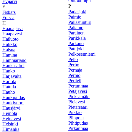
Outokumpu
Evijärvi
P
F
Padasjoki
Fiskars
Paimio
Forssa
Pallastunturi
H
Paltamo
Haapajärvi
Parainen
Haapavesi
Parikkala
Hailuoto
Parkano
Halikko
Pattijoki
Halsua
Pelkosenniemi
Hamina
Pello
Hammarland
Perho
Hankasalmi
Pernaja
Hanko
Perniö
Harjavalta
Pertteli
Hartola
Pertunmaa
Hattula
Petäjävesi
Hauho
Pieksämäki
Haukipudas
Pielavesi
Haukivuori
Pietarsaari
Hausjärvi
Piikkiö
Heinola
Piippola
Heinävesi
Pihtipudas
Helsinki
Pirkanmaa
Himanka