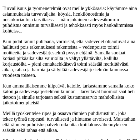
Turvallisuus ja työmenetelmät ovat meille ykkösasia: käytämme aina
asianmukaisia turvavaljaita, köysiä, henkilönostimia ja
nostokoriautoja tarvittaessa – näin jokainen sadevesikourun
puhdistus onnistuu turvallisesti ja tehokkaasti myös hankalimmissa
kohteissa.
Kun pidät rännit puhtaana, varmistat, että sadevedet ohjautuvat aina
hallitusti pois rakennuksesi rakenteista – vedenpoisto toimii
moitteetta ja sadevesijärjestelmä pysyy ehjänä. Samalla suojaat
kotiasi pitkäaikaisilta vaurioilta ja vältyt yllättäviltä, kalliilta
korjaustöiltä – pieni ennaltaehkäisevä toimi säästää merkittävästi
aikaa, rahaa ja harmia ja säilyttää sadevesijärjestelmän kunnossa
vuodesta toiseen.
Kun ammattilaisemme kiipeävät katolle, tarkastamme samalla koko
katon ja sadevesijärjestelmän kunnon – tarvittavat huomiot saat heti
tietoon ja sinulle tarjotaan selkeä kustannusarvio mahdollisista
jatkotoimenpiteistä.
Meillä työskentelee ripeä ja osaava rännien puhdistustiimi, joka
tekee työnsä nopeasti, turvallisesti ja hintansa arvoisesti. Muistathan,
että rännien puhdistuspalvelu oikeuttaa kotitalousvähennykseen –
säästät sekä rahaa että aikaa.