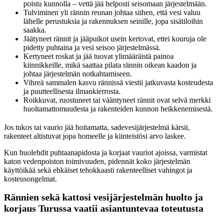
poistu kunnolla – vettä jää helposti seisomaan järjestelmään.
Tulviminen yli rännin reunan johtaa siihen, että vesi valuu
lähelle perustuksia ja rakennuksen seinille, jopa sisätiloihin
saakka.
Jäätyneet rännit ja jääpuikot usein kertovat, ettei kouruja ole
pidetty puhtaina ja vesi seisoo järjestelmässä.
Kertyneet roskat ja jää tuovat ylimääräistä painoa
kiinnikkeille, mikä saattaa pilata rännin oikean kaadon ja
johtaa järjestelmän notkahtamiseen.
Vihreä sammalen kasvu rännissä viestii jatkuvasta kosteudesta
ja puutteellisesta ilmankierrosta.
Roikkuvat, ruostuneet tai vääntyneet rännit ovat selvä merkki
huoltamattomuudesta ja rakenteiden kunnon heikkenemisestä.
Jos tukos tai vaurio jää hoitamatta, sadevesijärjestelmä kärsii,
rakenteet altistuvat jopa homeelle ja kiinteistösi arvo laskee.
Kun huolehdit puhtaanapidosta ja korjaat vauriot ajoissa, varmistat
katon vedenpoiston toimivuuden, pidennät koko järjestelmän
käyttöikää sekä ehkäiset tehokkaasti rakenteelliset vahingot ja
kosteusongelmat.
Rännien sekä kattosi vesijärjestelmän huolto ja
korjaus Turussa vaatii asiantuntevaa toteutusta