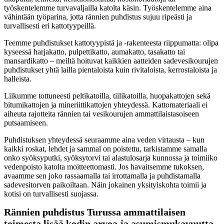
työskentelemme turvavaljailla katolta käsin. Työskentelemme aina
vähintään työparina, jotta rännien puhdistus sujuu ripeästi ja
turvallisesti eri kattotyypeillä.
Teemme puhdistukset kattotyypistä ja -rakenteesta riippumatta: olipa
kyseessä harjakatto, pulpettikatto, aumakatto, tasakatto tai
mansardikatto – meiltä hoituvat kaikkien aatteiden sadevesikourujen
puhdistukset yhtä lailla pientaloista kuin rivitaloista, kerrostaloista ja
halleista.
Liikumme tottuneesti peltikatoilla, tiilikatoilla, huopakattojen sekä
bitumikattojen ja mineriittikattojen yhteydessä. Kattomateriaali ei
aiheuta rajotteita rännien tai vesikourujen ammattilaistasoiseen
putsaamiseen.
Puhdistuksen yhteydessä seuraamme aina veden virtausta – kun
kaikki roskat, lehdet ja sammal on poistettu, tarkistamme samalla
onko syöksyputki, syöksytorvi tai alastulosarja kunnossa ja toimiiko
vedenpoisto katolta moitteettomasti. Jos havaitsemme tukoksen,
avaamme sen joko rassaamalla tai irrottamalla ja puhdistamalla
sadevesitorven paikoiltaan. Näin jokainen yksityiskohta toimii ja
kotisi on turvallisesti suojassa.
Rännien puhdistus Turussa ammattilaisen
toimesta lisää kodin arvoa ja asumismukavuutta