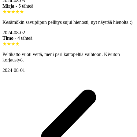
2024-08-03
Mirja
-
5 tähteä
★★★★★
Kesämökin savupiipun pellitys sujui hienosti, nyt näyttää hienolta :)
2024-08-02
Timo
-
4 tähteä
★★★★
Peltikatto vuoti vettä, meni pari kattopeltiä vaihtoon. Kivuton
korjaustyö.
2024-08-01