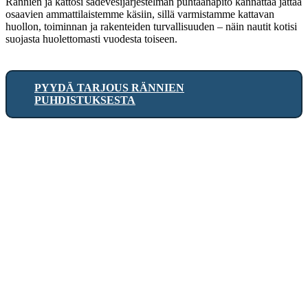
Rännien ja kattosi sadevesijärjestelmän puhtaanapito kannattaa jättää
osaavien ammattilaistemme käsiin, sillä varmistamme kattavan
huollon, toiminnan ja rakenteiden turvallisuuden – näin nautit kotisi
suojasta huolettomasti vuodesta toiseen.
PYYDÄ TARJOUS RÄNNIEN
PUHDISTUKSESTA