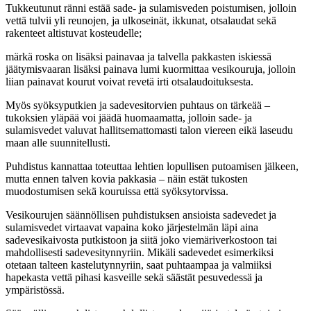
Tukkeutunut ränni estää sade- ja sulamisveden poistumisen, jolloin
vettä tulvii yli reunojen, ja ulkoseinät, ikkunat, otsalaudat sekä
rakenteet altistuvat kosteudelle;
märkä roska on lisäksi painavaa ja talvella pakkasten iskiessä
jäätymisvaaran lisäksi painava lumi kuormittaa vesikouruja, jolloin
liian painavat kourut voivat revetä irti otsalaudoituksesta.
Myös syöksyputkien ja sadevesitorvien puhtaus on tärkeää –
tukoksien yläpää voi jäädä huomaamatta, jolloin sade- ja
sulamisvedet valuvat hallitsemattomasti talon viereen eikä laseudu
maan alle suunnitellusti.
Puhdistus kannattaa toteuttaa lehtien lopullisen putoamisen jälkeen,
mutta ennen talven kovia pakkasia – näin estät tukosten
muodostumisen sekä kouruissa että syöksytorvissa.
Vesikourujen säännöllisen puhdistuksen ansioista sadevedet ja
sulamisvedet virtaavat vapaina koko järjestelmän läpi aina
sadevesikaivosta putkistoon ja siitä joko viemäriverkostoon tai
mahdollisesti sadevesitynnyriin. Mikäli sadevedet esimerkiksi
otetaan talteen kastelutynnyriin, saat puhtaampaa ja valmiiksi
hapekasta vettä pihasi kasveille sekä säästät pesuvedessä ja
ympäristössä.