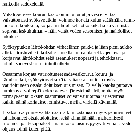
rankoilla sadekeleillä.
Mikäli sadevesikourun kaato on muuttunut ja vesi ei virtaa
vaivattomasti syöksyputkiin, voimme korjata kulun säätämällä ränni-
tai kourukoukkuja, korjata mahdolliset notkopaikat sekä varmistaa
sopivan laskukulman – näin vältät veden seisomisen ja mahdolliset
tukokset.
Syöksyputken lähtökohdan virheellinen paikka ja liian pieni aukko
altistaa toistuville tukoksille – meillä ammattilaiset laajentavat ja
korjaavat lähtökohdat sekä asennukset nopeasti ja tehokkaasti,
jolloin sadevesikouru toimii oikein.
Osaamme korjata vaurioituneet sadevesikourut, kouru- ja
rännikoukut, syöksytorvet sekä tarvittaessa suorittaa myös
vaurioituneen otsalaudoituksen uusimisen. Talvella katolta putoava
lumimassa voi repiä koko sadevesijärjestelmän irti, mutta myös
törmäykset tai oksien kaatumiset voivat vaurioittaa järjestelmää –
kaikki nämä korjaukset onnistuvat meiltä yhdellä käynnillä.
Lisäksi pystymme vaihtamaan ja kunnostamaan myös pehmenneet
tai lahonneet otsalaudoitukset sekä kiinnittämään mahdollisesti
irronneet päätykappaleet – näin kokonaisuus pysyy tiiviinä ja veden
ohjaus toimii kuten pitää.