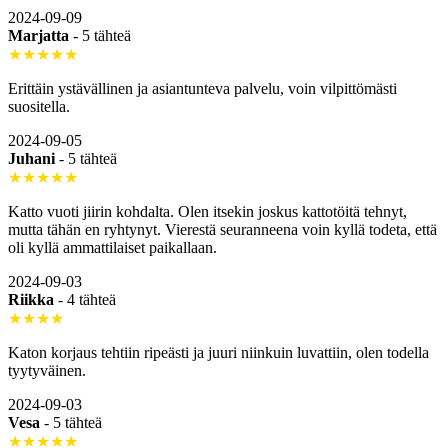
2024-09-09
Marjatta
-
5 tähteä
★★★★★
Erittäin ystävällinen ja asiantunteva palvelu, voin vilpittömästi
suositella.
2024-09-05
Juhani
-
5 tähteä
★★★★★
Katto vuoti jiirin kohdalta. Olen itsekin joskus kattotöitä tehnyt,
mutta tähän en ryhtynyt. Vierestä seuranneena voin kyllä todeta, että
oli kyllä ammattilaiset paikallaan.
2024-09-03
Riikka
-
4 tähteä
★★★★
Katon korjaus tehtiin ripeästi ja juuri niinkuin luvattiin, olen todella
tyytyväinen.
2024-09-03
Vesa
-
5 tähteä
★★★★★