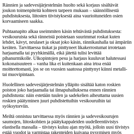
Rännien ja sadevesijärjestelmän huolto sekä korjaus sisältävät
joukon toimenpiteitä kohteen tarpeen mukaan – säännöllisestä
puhdistuksesta, liitosten tiivistyksestä aina vaurioituneiden osien
korvaamiseen saakka.
Puhtaanapito alkaa useimmiten käsin tehtävästä puhdistuksesta:
vesikouruista sekä ränneistä poistetaan suurimmat roskat kuten
lehdet, kävyt, neulaset ja oksat joko käsin, rännikauhalla tai ämpäriin
keräten. Tarvittaessa tiukat ja pinttyneet likakerrostumat irrotetaan
harjaamalla tai pyyhkimällä, eikä jätettä tulisi levittää
pihanurmikolle. Ulkopintojen pesu ja harjaus kuuluvat halutessasi
kokonaisuuteen – vanha lika ei kuitenkaan aina irtoa enää
moitteettomasti, jos se on vuosien saatossa pinttynyt kiinni metalli-
tai muovipintaan.
Huolellinen sadevesijärjestelmän ylläpito sisältää katon roskien
poiston joko harjaamalla tai ilmapuhalluksena ennen rännien
puhdistusta: näin estetään tuulen ja sadekelien aiheuttama uusien
roskien päätyminen juuri puhdistettuihin vesikouruihin tai
syöksytorviin.
Meiltä onnistuu tarvittaessa myös rännien ja sadevesikourujen
saumojen, liitoskohtien ja päätykappaleiden uudelleentiivistys
elastisella massalla – tiivistys kuluu ajan myötä, jolloin uusi tiivistys
estää vuodot ja varmistaa rakenteiden kuivana pysymisen myös