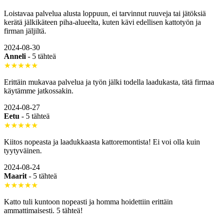
Loistavaa palvelua alusta loppuun, ei tarvinnut ruuveja tai jätöksiä
kerätä jälkikäteen piha-alueelta, kuten kävi edellisen kattotyön ja
firman jäljiltä.
2024-08-30
Anneli
-
5 tähteä
★★★★★
Erittäin mukavaa palvelua ja työn jälki todella laadukasta, tätä firmaa
käytämme jatkossakin.
2024-08-27
Eetu
-
5 tähteä
★★★★★
Kiitos nopeasta ja laadukkaasta kattoremontista! Ei voi olla kuin
tyytyväinen.
2024-08-24
Maarit
-
5 tähteä
★★★★★
Katto tuli kuntoon nopeasti ja homma hoidettiin erittäin
ammattimaisesti. 5 tähteä!