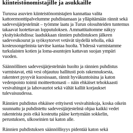
kiinteistönomistajille ja asukkaille
Turussa asuvien kiinteistönomistajien kannattaa valita
kattoremonttipalvelumme puhdistamaan ja ylläpitämään rännit sekä
sadevesijärjestelmät – työmme laatu ja Turun olosuhteiden tuntemus
takaavat luotettavan lopputuloksen. Ammattitaitomme näkyy
yksityiskohdissa: laadukkaan rännien puhdistuksen jälkeen
sadevesikourut ja syöksytorvet vetävät täydellä teholla, eikä
kosteusongelmista tarvitse kantaa huolta. Yhdessä varmistamme
turkulaisten kotien ja loma-asuntojen kattavan suojan ympäri
vuoden.
Säännöllinen sadevesijärjestelmän huolto ja rännien puhdistus
varmistavat, että vesi ohjautuu hallitusti pois rakennuksesta,
rakenteet pysyvät kuosissaan, rännit hyväkuntoisina ja katon
vedenpoisto toimii moitteettomasti – näin ehkäiset tehokkaasti
vesivahingot ja lahovauriot sekä vältät kalliit korjaukset
tulevaisuudessa.
Rännien puhdistus ehkäisee erityisesti vesivahinkoja, koska oikein
suunnattu ja puhdistettu sadevesijärjestelmä ohjaa kaikki vedet
rakenteista pois eikä kosteutta pääse kertymään sokkelin,
perustuksen, ulkoseinien tai katon alle.
Rännien puhdistuksen säännöllisyys pidentää katon sekä