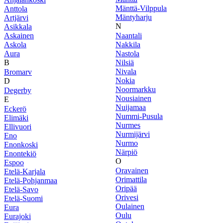
Mänttä-Vilppula
Anttola
Mäntyharju
Artjärvi
N
Asikkala
Askainen
Naantali
Askola
Nakkila
Aura
Nastola
B
Nilsiä
Nivala
Bromarv
Nokia
D
Noormarkku
Degerby
Nousiainen
E
Nuijamaa
Eckerö
Nummi-Pusula
Elimäki
Nurmes
Ellivuori
Nurmijärvi
Eno
Nurmo
Enonkoski
Närpiö
Enontekiö
O
Espoo
Oravainen
Etelä-Karjala
Orimattila
Etelä-Pohjanmaa
Oripää
Etelä-Savo
Orivesi
Etelä-Suomi
Oulainen
Eura
Oulu
Eurajoki