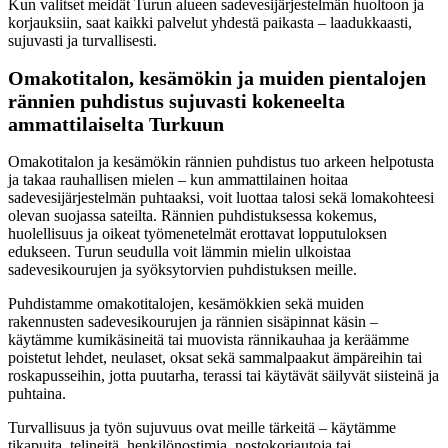
Kun valitset meidät Turun alueen sadevesijärjestelmän huoltoon ja
korjauksiin, saat kaikki palvelut yhdestä paikasta – laadukkaasti,
sujuvasti ja turvallisesti.
Omakotitalon, kesämökin ja muiden pientalojen
rännien puhdistus sujuvasti kokeneelta
ammattilaiselta Turkuun
Omakotitalon ja kesämökin rännien puhdistus tuo arkeen helpotusta
ja takaa rauhallisen mielen – kun ammattilainen hoitaa
sadevesijärjestelmän puhtaaksi, voit luottaa talosi sekä lomakohteesi
olevan suojassa sateilta. Rännien puhdistuksessa kokemus,
huolellisuus ja oikeat työmenetelmät erottavat lopputuloksen
edukseen. Turun seudulla voit lämmin mielin ulkoistaa
sadevesikourujen ja syöksytorvien puhdistuksen meille.
Puhdistamme omakotitalojen, kesämökkien sekä muiden
rakennusten sadevesikourujen ja rännien sisäpinnat käsin –
käytämme kumikäsineitä tai muovista rännikauhaa ja keräämme
poistetut lehdet, neulaset, oksat sekä sammalpaakut ämpäreihin tai
roskapusseihin, jotta puutarha, terassi tai käytävät säilyvät siisteinä ja
puhtaina.
Turvallisuus ja työn sujuvuus ovat meille tärkeitä – käytämme
tikapuita, telineitä, henkilönostimia, nostokoriautoja tai