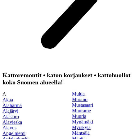
Kattoremontit • katon korjaukset • kattohuollot
koko Suomen alueella!
A
Multia
Muonio
Akaa
Mustasaari
Alahärmä
Muurame
Alajärvi
Muurla
Alastaro
Mynämäki
Alavieska
Myrskylä
Alavus
Mäntsälä
Angelniemi
Mänttä
Anjalankoski