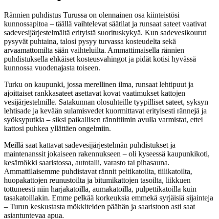
Rännien puhdistus Turussa on olennainen osa kiinteistösi
kunnossapitoa – täällä vaihtelevat säätilat ja runsaat sateet vaativat
sadevesijärjestelmältä erityistä suorituskykyä. Kun sadevesikourut
pysyvät puhtaina, talosi pysyy turvassa kosteudelta sekä
arvaamattomilta sään vaihteluilta. Ammattimaisella rännien
puhdistuksella ehkäiset kosteusvahingot ja pidät kotisi hyvässä
kunnossa vuodenajasta toiseen.
Turku on kaupunki, jossa merellinen ilma, runsaat lehtipuut ja
ajoittaiset rankkasateet asettavat kovat vaatimukset kattojen
vesijärjestelmille. Satakunnan olosuhteille tyypilliset sateet, syksyn
lehtisade ja kevään sulamisvedet kuormittavat erityisesti rännejä ja
syöksyputkia – siksi paikallisen rännitiimin avulla varmistat, ettei
kattosi puhkea yllättäen ongelmiin.
Meillä saat kattavat sadevesijärjestelmän puhdistukset ja
maintenanssit jokaiseen rakennukseen – oli kyseessä kaupunkikoti,
kesämökki saaristossa, autotalli, varasto tai pihasauna.
Ammattilaisemme puhdistavat rännit peltikatoilta, tiilikatoilta,
huopakattojen reunustoilta ja bitumikattojen tasoilta, liikkuen
tottuneesti niin harjakatoilla, aumakatoilla, pulpettikatoilla kuin
tasakatoillakin. Emme pelkää korkeuksia emmekä syrjäisiä sijainteja
– Turun keskustasta mökkiteiden päähän ja saaristoon asti saat
asiantuntevaa apua.