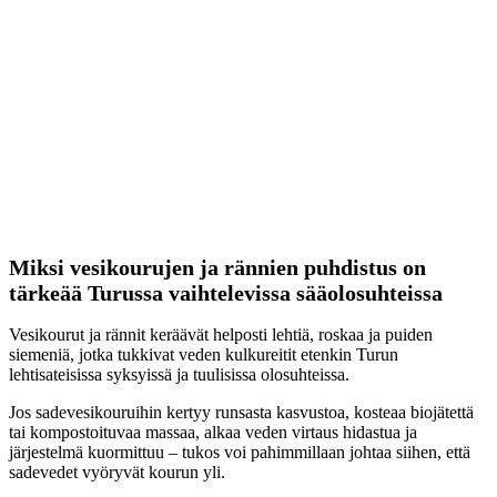
Miksi vesikourujen ja rännien puhdistus on
tärkeää Turussa vaihtelevissa sääolosuhteissa
Vesikourut ja rännit keräävät helposti lehtiä, roskaa ja puiden
siemeniä, jotka tukkivat veden kulkureitit etenkin Turun
lehtisateisissa syksyissä ja tuulisissa olosuhteissa.
Jos sadevesikouruihin kertyy runsasta kasvustoa, kosteaa biojätettä
tai kompostoituvaa massaa, alkaa veden virtaus hidastua ja
järjestelmä kuormittuu – tukos voi pahimmillaan johtaa siihen, että
sadevedet vyöryvät kourun yli.