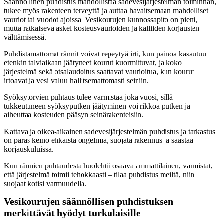
Säännöllinen puhdistus mahdollistaa sadevesijärjestelmän toiminnan,
tukee myös rakenteen terveyttä ja auttaa havaitsemaan mahdolliset
vauriot tai vuodot ajoissa. Vesikourujen kunnossapito on pieni,
mutta ratkaiseva askel kosteusvaurioiden ja kalliiden korjausten
välttämisessä.
Puhdistamattomat rännit voivat repeytyä irti, kun painoa kasautuu –
etenkin talviaikaan jäätyneet kourut kuormittuvat, ja koko
järjestelmä sekä otsalaudoitus saattavat vaurioitua, kun kourut
irtoavat ja vesi valuu hallitsemattomasti seiniin.
Syöksytorvien puhtaus tulee varmistaa joka vuosi, sillä
tukkeutuneen syöksyputken jäätyminen voi rikkoa putken ja
aiheuttaa kosteuden pääsyn seinärakenteisiin.
Kattava ja oikea-aikainen sadevesijärjestelmän puhdistus ja tarkastus
on paras keino ehkäistä ongelmia, suojata rakennus ja säästää
korjauskuluissa.
Kun rännien puhtaudesta huolehtii osaava ammattilainen, varmistat,
että järjestelmä toimii tehokkaasti – tilaa puhdistus meiltä, niin
suojaat kotisi varmuudella.
Vesikourujen säännöllisen puhdistuksen
merkittävät hyödyt turkulaisille