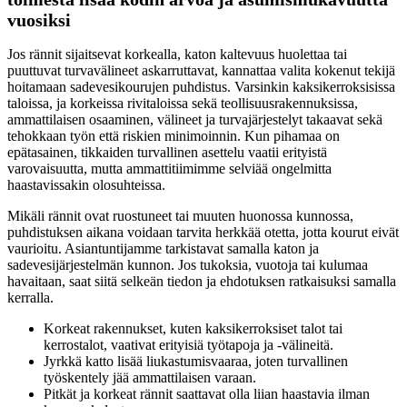
vuosiksi
Jos rännit sijaitsevat korkealla, katon kaltevuus huolettaa tai
puuttuvat turvavälineet askarruttavat, kannattaa valita kokenut tekijä
hoitamaan sadevesikourujen puhdistus. Varsinkin kaksikerroksisissa
taloissa, ja korkeissa rivitaloissa sekä teollisuusrakennuksissa,
ammattilaisen osaaminen, välineet ja turvajärjestelyt takaavat sekä
tehokkaan työn että riskien minimoinnin. Kun pihamaa on
epätasainen, tikkaiden turvallinen asettelu vaatii erityistä
varovaisuutta, mutta ammattitiimimme selviää ongelmitta
haastavissakin olosuhteissa.
Mikäli rännit ovat ruostuneet tai muuten huonossa kunnossa,
puhdistuksen aikana voidaan tarvita herkkää otetta, jotta kourut eivät
vaurioitu. Asiantuntijamme tarkistavat samalla katon ja
sadevesijärjestelmän kunnon. Jos tukoksia, vuotoja tai kulumaa
havaitaan, saat siitä selkeän tiedon ja ehdotuksen ratkaisuksi samalla
kerralla.
Korkeat rakennukset, kuten kaksikerroksiset talot tai
kerrostalot, vaativat erityisiä työtapoja ja -välineitä.
Jyrkkä katto lisää liukastumisvaaraa, joten turvallinen
työskentely jää ammattilaisen varaan.
Pitkät ja korkeat rännit saattavat olla liian haastavia ilman