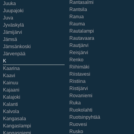
Rantasalmi
Juuka
Rantsila
Juupajoki
Ranua
Juva
Rauma
Jyväskylä
Rautalampi
Jämijärvi
Rautavaara
Jämsä
Rautjärvi
Jämsänkoski
Reisjärvi
Järvenpää
Renko
K
Riihimäki
Kaarina
Riistavesi
Kaavi
Ristiina
Kainuu
Ristijärvi
Kajaani
Rovaniemi
Kalajoki
Ruka
Kalanti
Ruokolahti
Kalvola
Ruotsinpyhtää
Kangasala
Ruovesi
Kangaslampi
Rusko
Kangasniemi