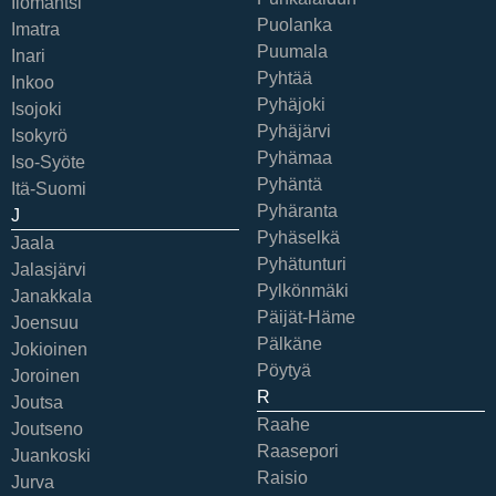
Ilomantsi
Puolanka
Imatra
Puumala
Inari
Pyhtää
Inkoo
Pyhäjoki
Isojoki
Pyhäjärvi
Isokyrö
Pyhämaa
Iso-Syöte
Pyhäntä
Itä-Suomi
Pyhäranta
J
Pyhäselkä
Jaala
Pyhätunturi
Jalasjärvi
Pylkönmäki
Janakkala
Päijät-Häme
Joensuu
Pälkäne
Jokioinen
Pöytyä
Joroinen
R
Joutsa
Raahe
Joutseno
Raasepori
Juankoski
Raisio
Jurva