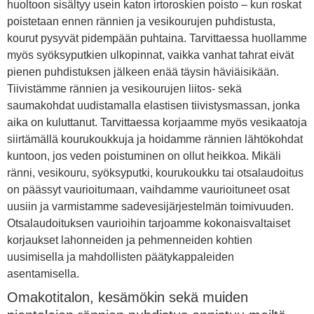
huoltoon sisältyy usein katon irtoroskien poisto – kun roskat
poistetaan ennen rännien ja vesikourujen puhdistusta,
kourut pysyvät pidempään puhtaina. Tarvittaessa huollamme
myös syöksyputkien ulkopinnat, vaikka vanhat tahrat eivät
pienen puhdistuksen jälkeen enää täysin häviäisikään.
Tiivistämme rännien ja vesikourujen liitos- sekä
saumakohdat uudistamalla elastisen tiivistysmassan, jonka
aika on kuluttanut. Tarvittaessa korjaamme myös vesikaatoja
siirtämällä kourukoukkuja ja hoidamme rännien lähtökohdat
kuntoon, jos veden poistuminen on ollut heikkoa. Mikäli
ränni, vesikouru, syöksyputki, kourukoukku tai otsalaudoitus
on päässyt vaurioitumaan, vaihdamme vaurioituneet osat
uusiin ja varmistamme sadevesijärjestelmän toimivuuden.
Otsalaudoituksen vaurioihin tarjoamme kokonaisvaltaiset
korjaukset lahonneiden ja pehmenneiden kohtien
uusimisella ja mahdollisten päätykappaleiden
asentamisella.
Omakotitalon, kesämökin sekä muiden