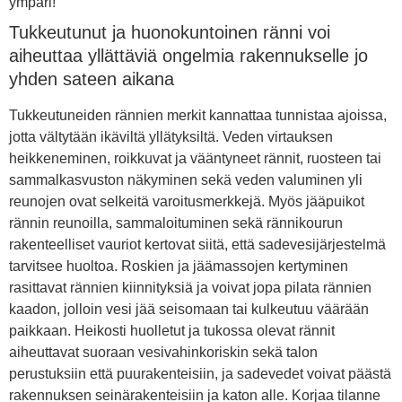
ympäri!
Tukkeutunut ja huonokuntoinen ränni voi
aiheuttaa yllättäviä ongelmia rakennukselle jo
yhden sateen aikana
Tukkeutuneiden rännien merkit kannattaa tunnistaa ajoissa,
jotta vältytään ikäviltä yllätyksiltä. Veden virtauksen
heikkeneminen, roikkuvat ja vääntyneet rännit, ruosteen tai
sammalkasvuston näkyminen sekä veden valuminen yli
reunojen ovat selkeitä varoitusmerkkejä. Myös jääpuikot
rännin reunoilla, sammaloituminen sekä rännikourun
rakenteelliset vauriot kertovat siitä, että sadevesijärjestelmä
tarvitsee huoltoa. Roskien ja jäämassojen kertyminen
rasittavat rännien kiinnityksiä ja voivat jopa pilata rännien
kaadon, jolloin vesi jää seisomaan tai kulkeutuu väärään
paikkaan. Heikosti huolletut ja tukossa olevat rännit
aiheuttavat suoraan vesivahinkoriskin sekä talon
perustuksiin että puurakenteisiin, ja sadevedet voivat päästä
rakennuksen seinärakenteisiin ja katon alle. Korjaa tilanne