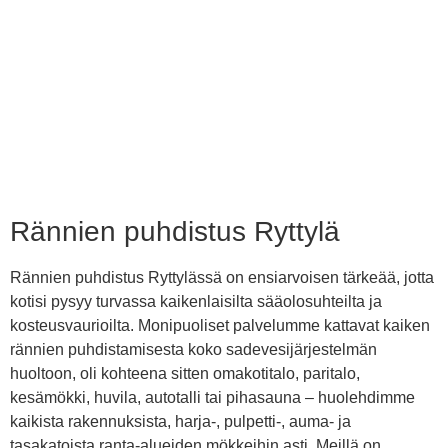
Rännien puhdistus Ryttylä
Rännien puhdistus Ryttylässä on ensiarvoisen tärkeää, jotta
kotisi pysyy turvassa kaikenlaisilta sääolosuhteilta ja
kosteusvaurioilta. Monipuoliset palvelumme kattavat kaiken
rännien puhdistamisesta koko sadevesijärjestelmän
huoltoon, oli kohteena sitten omakotitalo, paritalo,
kesämökki, huvila, autotalli tai pihasauna – huolehdimme
kaikista rakennuksista, harja-, pulpetti-, auma- ja
tasakatoista ranta-alueiden mökkeihin asti. Meillä on