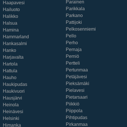
Parainen
Haapavesi
Parikkala
Hailuoto
Parkano
Halikko
Pattijoki
Halsua
Pelkosenniemi
Hamina
Pello
Hammarland
Perho
Hankasalmi
Pernaja
Hanko
Perniö
Harjavalta
Pertteli
Hartola
Pertunmaa
Hattula
Petäjävesi
Hauho
Pieksämäki
Haukipudas
Pielavesi
Haukivuori
Pietarsaari
Hausjärvi
Piikkiö
Heinola
Piippola
Heinävesi
Pihtipudas
Helsinki
Pirkanmaa
Himanka