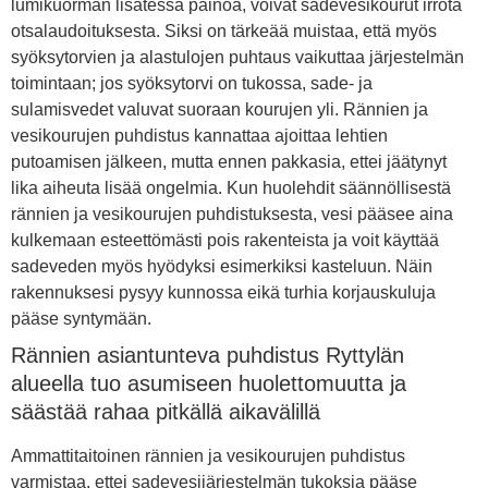
lumikuorman lisätessä painoa, voivat sadevesikourut irrota
otsalaudoituksesta. Siksi on tärkeää muistaa, että myös
syöksytorvien ja alastulojen puhtaus vaikuttaa järjestelmän
toimintaan; jos syöksytorvi on tukossa, sade- ja
sulamisvedet valuvat suoraan kourujen yli. Rännien ja
vesikourujen puhdistus kannattaa ajoittaa lehtien
putoamisen jälkeen, mutta ennen pakkasia, ettei jäätynyt
lika aiheuta lisää ongelmia. Kun huolehdit säännöllisestä
rännien ja vesikourujen puhdistuksesta, vesi pääsee aina
kulkemaan esteettömästi pois rakenteista ja voit käyttää
sadeveden myös hyödyksi esimerkiksi kasteluun. Näin
rakennuksesi pysyy kunnossa eikä turhia korjauskuluja
pääse syntymään.
Rännien asiantunteva puhdistus Ryttylän
alueella tuo asumiseen huolettomuutta ja
säästää rahaa pitkällä aikavälillä
Ammattitaitoinen rännien ja vesikourujen puhdistus
varmistaa, ettei sadevesijärjestelmän tukoksia pääse