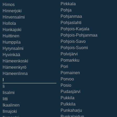
Pirkkala
Himos
Pohja
Hinnerjoki
Pohjanmaa
Hirvensalmi
Pohjaslahti
Hollola
Pohjois-Karjala
Honkajoki
Pohjois-Pohjanmaa
Huittinen
Pohjois-Savo
Humppila
Pohjois-Suomi
Hyrynsalmi
Polvijärvi
Hyvinkää
Pomarkku
Hämeenkoski
Pori
Hämeenkyrö
Pornainen
Hämeenlinna
Porvoo
I
Posio
Ii
Pudasjärvi
Iisalmi
Pukkila
Iitti
Pulkkila
Ikaalinen
Punkaharju
Ilmajoki
Punkalaidun