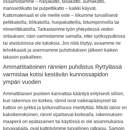
osaamistamme – harjakatto, tasakatto, aumakatto,
mansardikatto tai pulpettikatto – kaikki käyvät.
Kattomateriaali ei ole meille este – liikumme turvallisesti
peltikatoilla, tiilikatoilla, huopakatteilla, bitumipinnoilla tai
mineriittikatoilla. Tarkastamme työn yhteydessä veden
virtauksen; näin varmistamme samalla, ettei syöksyputkissa
tai alastuloissa ole tukoksia. Jos niitä löytyy, avaamme ne
tehokkaasti ja asennamme puhdistuksen jälkeen kaiken
takaisin paikalleen.
Ammattitaitoinen rännien puhdistus Ryttylässä
varmistaa kotisi kestävän kunnossapidon
ympäri vuoden
Ammattilaisen puoleen kannattaa kääntyä erityisesti silloin,
kun rakennus on korkea, rännit ovat vaikeapääsyiset tai
kattosi on jyrkkä ja työturvallisuus mietityttää. Mikäli talosi on
kaksikerroksinen, rännit sijaitsevat korkealla, rakennuksen
maaperä on epätasainen tai käytössä ei ole asianmukaisia
turvavaljaita, ovat kattotyömme turvallinen ratkaisu. Samoin