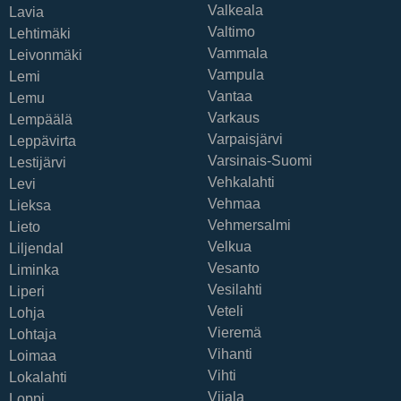
Valkeala
Lavia
Valtimo
Lehtimäki
Vammala
Leivonmäki
Vampula
Lemi
Vantaa
Lemu
Varkaus
Lempäälä
Varpaisjärvi
Leppävirta
Varsinais-Suomi
Lestijärvi
Vehkalahti
Levi
Vehmaa
Lieksa
Vehmersalmi
Lieto
Velkua
Liljendal
Vesanto
Liminka
Vesilahti
Liperi
Veteli
Lohja
Vieremä
Lohtaja
Vihanti
Loimaa
Vihti
Lokalahti
Viiala
Loppi