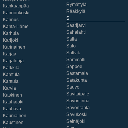
Rymättylä
Kankaanpää
Rääkkylä
Kannonkoski
S
Kannus
Saarijärvi
Kanta-Häme
Sahalahti
Karhula
Salla
Karijoki
Salo
Karinainen
Saltvik
Karjaa
Sammatti
Karjalohja
Sappee
Karkkila
Sastamala
Karstula
Satakunta
Karttula
Sauvo
Karvia
Savitaipale
Kaskinen
Savonlinna
Kauhajoki
Savonranta
Kauhava
Savukoski
Kauniainen
Seinäjoki
Kaustinen