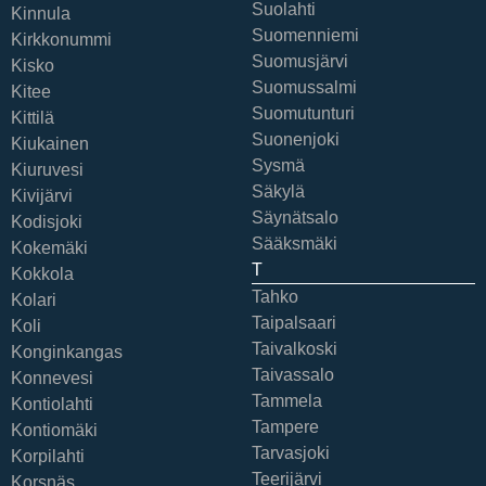
Suolahti
Kinnula
Suomenniemi
Kirkkonummi
Suomusjärvi
Kisko
Suomussalmi
Kitee
Suomutunturi
Kittilä
Suonenjoki
Kiukainen
Sysmä
Kiuruvesi
Säkylä
Kivijärvi
Säynätsalo
Kodisjoki
Sääksmäki
Kokemäki
T
Kokkola
Tahko
Kolari
Taipalsaari
Koli
Taivalkoski
Konginkangas
Taivassalo
Konnevesi
Tammela
Kontiolahti
Tampere
Kontiomäki
Tarvasjoki
Korpilahti
Teerijärvi
Korsnäs