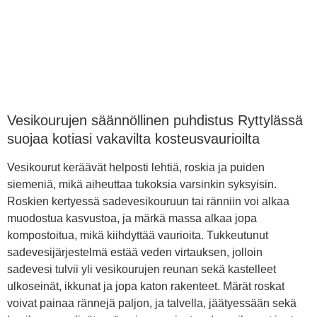
Vesikourujen säännöllinen puhdistus Ryttylässä
suojaa kotiasi vakavilta kosteusvaurioilta
Vesikourut keräävät helposti lehtiä, roskia ja puiden
siemeniä, mikä aiheuttaa tukoksia varsinkin syksyisin.
Roskien kertyessä sadevesikouruun tai ränniin voi alkaa
muodostua kasvustoa, ja märkä massa alkaa jopa
kompostoitua, mikä kiihdyttää vaurioita. Tukkeutunut
sadevesijärjestelmä estää veden virtauksen, jolloin
sadevesi tulvii yli vesikourujen reunan sekä kastelleet
ulkoseinät, ikkunat ja jopa katon rakenteet. Märät roskat
voivat painaa rännejä paljon, ja talvella, jäätyessään sekä