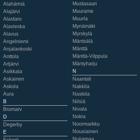
Mustasaari
Alahärmä
Muurame
Alajärvi
Muurla
Alastaro
Mynämäki
Alavieska
Myrskylä
Alavus
Mäntsälä
Angelniemi
Mänttä
Anjalankoski
Mänttä-Vilppula
Anttola
Mäntyharju
Artjärvi
N
Asikkala
Askainen
Naantali
Askola
Nakkila
Aura
Nastola
B
Nilsiä
Nivala
Bromarv
Nokia
D
Noormarkku
Degerby
Nousiainen
E
Nuijamaa
Eckerö