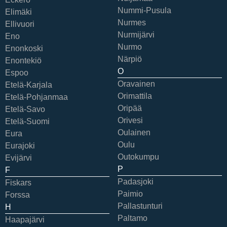
Nummi-Pusula
Elimäki
Nurmes
Ellivuori
Nurmijärvi
Eno
Nurmo
Enonkoski
Närpiö
Enontekiö
O
Espoo
Oravainen
Etelä-Karjala
Orimattila
Etelä-Pohjanmaa
Oripää
Etelä-Savo
Orivesi
Etelä-Suomi
Oulainen
Eura
Oulu
Eurajoki
Outokumpu
Evijärvi
P
F
Padasjoki
Fiskars
Paimio
Forssa
Pallastunturi
H
Paltamo
Haapajärvi