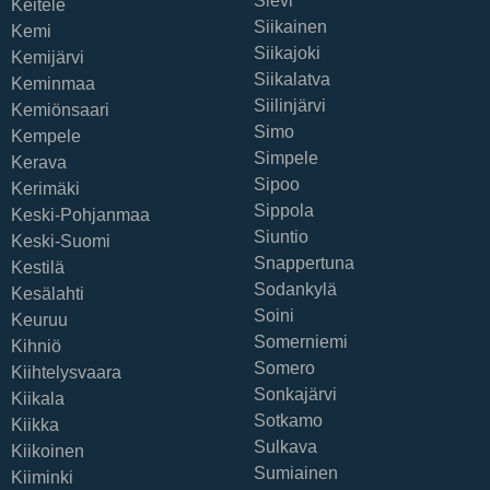
Sievi
Keitele
Siikainen
Kemi
Siikajoki
Kemijärvi
Siikalatva
Keminmaa
Siilinjärvi
Kemiönsaari
Simo
Kempele
Simpele
Kerava
Sipoo
Kerimäki
Sippola
Keski-Pohjanmaa
Siuntio
Keski-Suomi
Snappertuna
Kestilä
Sodankylä
Kesälahti
Soini
Keuruu
Somerniemi
Kihniö
Somero
Kiihtelysvaara
Sonkajärvi
Kiikala
Sotkamo
Kiikka
Sulkava
Kiikoinen
Sumiainen
Kiiminki