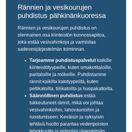
Rännien ja vesikourujen
puhdistus pähkinänkuoressa
Rännien ja vesikourujen puhdistus on
olennainen osa kiinteistön kunnossapitoa,
joka estää vesivahinkoja ja varmistaa
sadevesijärjestelmän toiminnan.
Tarjoamme puhdistuspalvelut
kaikille
kiinteistötyypeille, kuten omakotitaloille,
paritaloille ja mökeille. Puhdistamme
rännit kaikilta katotyypeiltä, kuten
peltikatoilta, tiilikatoilta ja huopakattoilta.
Säännöllinen puhdistus
estää
tukkeutuneet rännit, mikä voi johtaa
vesivahinkoihin, lahovaurioihin ja
ruostumiseen. Keväisin ja syksyisin
tehtävä huolto parantaa vedenpoiston
tehokkuutta ja pidentää järjestelmän