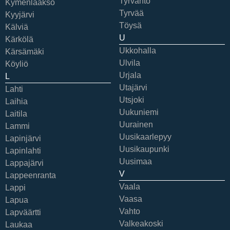
Tyrväntö
Kymenlaakso
Tyrvää
Kyyjärvi
Töysä
Kälviä
U
Kärkölä
Ukkohalla
Kärsämäki
Ulvila
Köyliö
Urjala
L
Utajärvi
Lahti
Utsjoki
Laihia
Uukuniemi
Laitila
Uurainen
Lammi
Uusikaarlepyy
Lapinjärvi
Uusikaupunki
Lapinlahti
Uusimaa
Lappajärvi
V
Lappeenranta
Vaala
Lappi
Vaasa
Lapua
Vahto
Lapväärtti
Valkeakoski
Laukaa