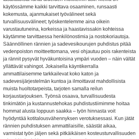
käytössämme kaikki tarvittava osaaminen, runsaasti
kokemusta, ajanmukaiset työvälineet sekä
turvallisuusvälineet; työskentelemme aina oikein
varustautuneina, korkeissa ja haastavissakin kohteissa
käytämme tarvittaessa henkilönostimia ja nostokoriautoja.
Säännöllinen rännien ja sadevesikourujen puhdistus pitää
vedenpoiston moitteettomana, vesi ohjautuu pois rakenteista
ja rännit pysyvät hyväkuntoisina ympäri vuoden – näin vältät
yllättävät vahingot. Jokaisella käyntikerralla
ammattilaisemme tarkkailevat koko katon ja
sadevesijärjestelmän kuntoa ja ilmoittavat mahdollisista
muista huoltotarpeista, tarjoten samalla reilun
korjaustarjouksen. Työnsä osaava, turvallisuudesta
tinkimätön ja kustannustehokas puhdistustiimimme hoitaa
hommat alusta loppuun saakka – työn hinnasta voit
hyödyntää kotitalousvähennyksen verotuksessasi. Kun jätät
rännien puhdistuksen ammattilaisille, säästät aikaa,
varmistat työn jäljen sekä pitkäikäisen kosteusturvallisuuden