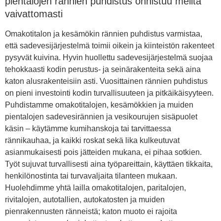
pientalojen rännien puhdistus onnistuu meiltä
vaivattomasti
Omakotitalon ja kesämökin rännien puhdistus varmistaa,
että sadevesijärjestelmä toimii oikein ja kiinteistön rakenteet
pysyvät kuivina. Hyvin huollettu sadevesijärjestelmä suojaa
tehokkaasti kodin perustus- ja seinärakenteita sekä aina
katon alusrakenteisiin asti. Vuosittainen rännien puhdistus
on pieni investointi kodin turvallisuuteen ja pitkäikäisyyteen.
Puhdistamme omakotitalojen, kesämökkien ja muiden
pientalojen sadevesirännien ja vesikourujen sisäpuolet
käsin – käytämme kumihanskoja tai tarvittaessa
rännikauhaa, ja kaikki roskat sekä lika kulkeutuvat
asianmukaisesti pois jätteiden mukana, ei pihaa sotkien.
Työt sujuvat turvallisesti aina työpareittain, käyttäen tikkaita,
henkilönostinta tai turvavaljaita tilanteen mukaan.
Huolehdimme yhtä lailla omakotitalojen, paritalojen,
rivitalojen, autotallien, autokatosten ja muiden
pienrakennusten ränneistä; katon muoto ei rajoita