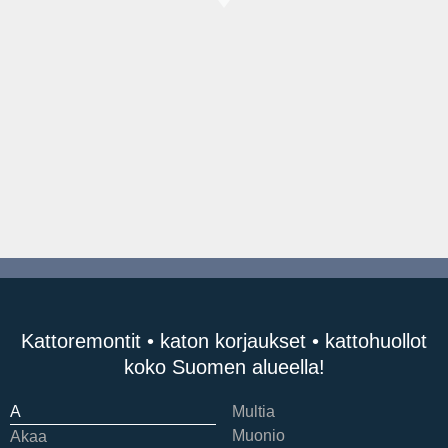
Kattoremontit • katon korjaukset • kattohuollot
koko Suomen alueella!
A
Multia
Muonio
Akaa