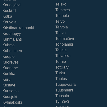
Teisko
Kortesjärvi
Temmes
Koski Tl
Tenhola
Kotka
Tervo
Kouvola
Tervola
Kristiinankaupunki
Teuva
Kruunupyy
Tohmajärvi
Kuhmalahti
Toholampi
Kuhmo
Toijala
Kuhmoinen
Toivakka
Kuopio
Tornio
Kuorevesi
Tottijärvi
Kuortane
Turku
Kurikka
Tuulos
Kuru
Tuupovaara
Kustavi
Tuusniemi
Kuusamo
Tuusula
Kuusjoki
Tyrnävä
Kylmäkoski