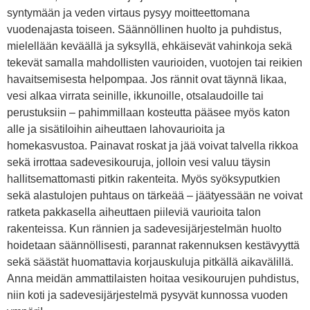
syntymään ja veden virtaus pysyy moitteettomana
vuodenajasta toiseen. Säännöllinen huolto ja puhdistus,
mielellään keväällä ja syksyllä, ehkäisevät vahinkoja sekä
tekevät samalla mahdollisten vaurioiden, vuotojen tai reikien
havaitsemisesta helpompaa. Jos rännit ovat täynnä likaa,
vesi alkaa virrata seinille, ikkunoille, otsalaudoille tai
perustuksiin – pahimmillaan kosteutta pääsee myös katon
alle ja sisätiloihin aiheuttaen lahovaurioita ja
homekasvustoa. Painavat roskat ja jää voivat talvella rikkoa
sekä irrottaa sadevesikouruja, jolloin vesi valuu täysin
hallitsemattomasti pitkin rakenteita. Myös syöksyputkien
sekä alastulojen puhtaus on tärkeää – jäätyessään ne voivat
ratketa pakkasella aiheuttaen piileviä vaurioita talon
rakenteissa. Kun rännien ja sadevesijärjestelmän huolto
hoidetaan säännöllisesti, parannat rakennuksen kestävyyttä
sekä säästät huomattavia korjauskuluja pitkällä aikavälillä.
Anna meidän ammattilaisten hoitaa vesikourujen puhdistus,
niin koti ja sadevesijärjestelmä pysyvät kunnossa vuoden