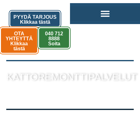
PYYDÄ TARJOUS
Klikkaa tästä
OTA
040 712
YHTEYTTÄ
8888
Klikkaa
Soita
tästä
KATTOREMONTTIPALVELUT
sekä muut kattotyöt laadukkaalla
toteutuksella!