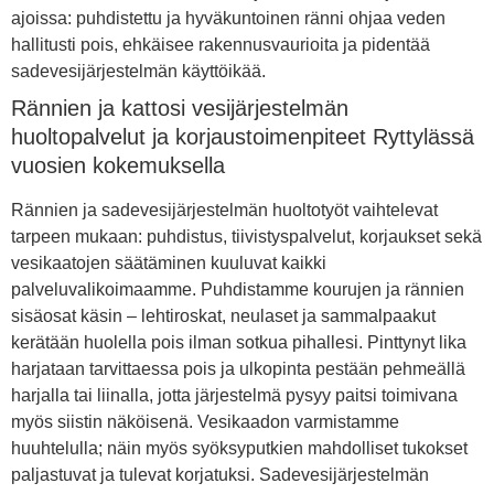
ajoissa: puhdistettu ja hyväkuntoinen ränni ohjaa veden
hallitusti pois, ehkäisee rakennusvaurioita ja pidentää
sadevesijärjestelmän käyttöikää.
Rännien ja kattosi vesijärjestelmän
huoltopalvelut ja korjaustoimenpiteet Ryttylässä
vuosien kokemuksella
Rännien ja sadevesijärjestelmän huoltotyöt vaihtelevat
tarpeen mukaan: puhdistus, tiivistyspalvelut, korjaukset sekä
vesikaatojen säätäminen kuuluvat kaikki
palveluvalikoimaamme. Puhdistamme kourujen ja rännien
sisäosat käsin – lehtiroskat, neulaset ja sammalpaakut
kerätään huolella pois ilman sotkua pihallesi. Pinttynyt lika
harjataan tarvittaessa pois ja ulkopinta pestään pehmeällä
harjalla tai liinalla, jotta järjestelmä pysyy paitsi toimivana
myös siistin näköisenä. Vesikaadon varmistamme
huuhtelulla; näin myös syöksyputkien mahdolliset tukokset
paljastuvat ja tulevat korjatuksi. Sadevesijärjestelmän