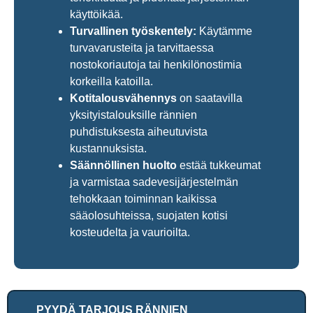
käyttöikää.
Turvallinen työskentely:
Käytämme
turvavarusteita ja tarvittaessa
nostokoriautoja tai henkilönostimia
korkeilla katoilla.
Kotitalousvähennys
on saatavilla
yksityistalouksille rännien
puhdistuksesta aiheutuvista
kustannuksista.
Säännöllinen huolto
estää tukkeumat
ja varmistaa sadevesijärjestelmän
tehokkaan toiminnan kaikissa
sääolosuhteissa, suojaten kotisi
kosteudelta ja vaurioilta.
PYYDÄ TARJOUS RÄNNIEN