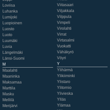
Viitasaari
Loviisa
Viljakkala
Luhanka
Vilppula
Lumijoki
Vimpeli
Luopioinen
Virolahti
Luosto
Virrat
Luoto
Virtasalmi
Luumäki
Vuokatti
Luvia
Vähäkyrö
Längelmäki
Vöyri
Länsi-Suomi
Y
M
Ylihärmä
Maalahti
Ylikiiminki
Maaninka
Ylistaro
Maksamaa
Ylitornio
Marttila
Ylivieska
Masku
Ylläs
Mellilä
Ylämaa
Merijärvi