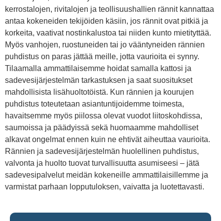
kerrostalojen, rivitalojen ja teollisuushallien rännit kannattaa
antaa kokeneiden tekijöiden käsiin, jos rännit ovat pitkiä ja
korkeita, vaativat nostinkalustoa tai niiden kunto mietityttää.
Myös vanhojen, ruostuneiden tai jo vääntyneiden rännien
puhdistus on paras jättää meille, jotta vaurioita ei synny.
Tilaamalla ammattilaisemme hoidat samalla kattosi ja
sadevesijärjestelmän tarkastuksen ja saat suositukset
mahdollisista lisähuoltotöistä. Kun rännien ja kourujen
puhdistus toteutetaan asiantuntijoidemme toimesta,
havaitsemme myös piilossa olevat vuodot liitoskohdissa,
saumoissa ja päädyissä sekä huomaamme mahdolliset
alkavat ongelmat ennen kuin ne ehtivät aiheuttaa vaurioita.
Rännien ja sadevesijärjestelmän huolellinen puhdistus,
valvonta ja huolto tuovat turvallisuutta asumiseesi – jätä
sadevesipalvelut meidän kokeneille ammattilaisillemme ja
varmistat parhaan lopputuloksen, vaivatta ja luotettavasti.