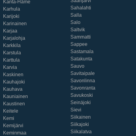
Saarijärvi
Kanta-Häme
Sahalahti
Karhula
Salla
Karijoki
Salo
Karinainen
Saltvik
Karjaa
Sammatti
Karjalohja
Sappee
Karkkila
Sastamala
Karstula
Satakunta
Karttula
Sauvo
Karvia
Savitaipale
Kaskinen
Savonlinna
Kauhajoki
Savonranta
Kauhava
Savukoski
Kauniainen
Seinäjoki
Kaustinen
Sievi
Keitele
Siikainen
Kemi
Siikajoki
Kemijärvi
Siikalatva
Keminmaa