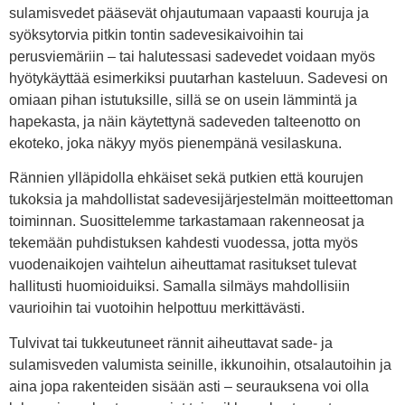
sulamisvedet pääsevät ohjautumaan vapaasti kouruja ja
syöksytorvia pitkin tontin sadevesikaivoihin tai
perusviemäriin – tai halutessasi sadevedet voidaan myös
hyötykäyttää esimerkiksi puutarhan kasteluun. Sadevesi on
omiaan pihan istutuksille, sillä se on usein lämmintä ja
hapekasta, ja näin käytettynä sadeveden talteenotto on
ekoteko, joka näkyy myös pienempänä vesilaskuna.
Rännien ylläpidolla ehkäiset sekä putkien että kourujen
tukoksia ja mahdollistat sadevesijärjestelmän moitteettoman
toiminnan. Suosittelemme tarkastamaan rakenneosat ja
tekemään puhdistuksen kahdesti vuodessa, jotta myös
vuodenaikojen vaihtelun aiheuttamat rasitukset tulevat
hallitusti huomioiduiksi. Samalla silmäys mahdollisiin
vaurioihin tai vuotoihin helpottuu merkittävästi.
Tulvivat tai tukkeutuneet rännit aiheuttavat sade- ja
sulamisveden valumista seinille, ikkunoihin, otsalautoihin ja
aina jopa rakenteiden sisään asti – seurauksena voi olla