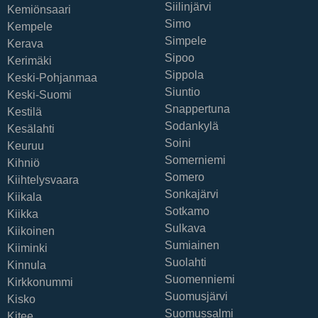
Siilinjärvi
Kemiönsaari
Simo
Kempele
Simpele
Kerava
Sipoo
Kerimäki
Sippola
Keski-Pohjanmaa
Siuntio
Keski-Suomi
Snappertuna
Kestilä
Sodankylä
Kesälahti
Soini
Keuruu
Somerniemi
Kihniö
Somero
Kiihtelysvaara
Sonkajärvi
Kiikala
Sotkamo
Kiikka
Sulkava
Kiikoinen
Sumiainen
Kiiminki
Suolahti
Kinnula
Suomenniemi
Kirkkonummi
Suomusjärvi
Kisko
Suomussalmi
Kitee