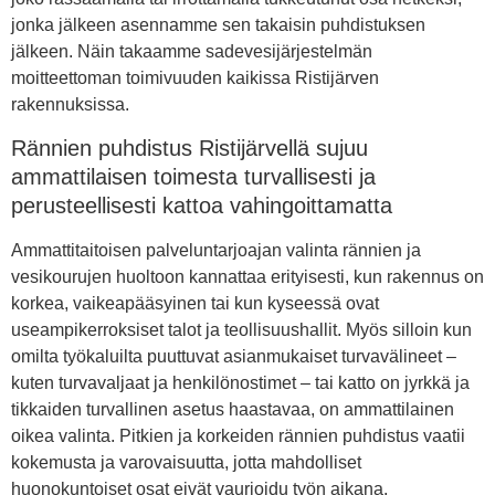
jonka jälkeen asennamme sen takaisin puhdistuksen
jälkeen. Näin takaamme sadevesijärjestelmän
moitteettoman toimivuuden kaikissa Ristijärven
rakennuksissa.
Rännien puhdistus Ristijärvellä sujuu
ammattilaisen toimesta turvallisesti ja
perusteellisesti kattoa vahingoittamatta
Ammattitaitoisen palveluntarjoajan valinta rännien ja
vesikourujen huoltoon kannattaa erityisesti, kun rakennus on
korkea, vaikeapääsyinen tai kun kyseessä ovat
useampikerroksiset talot ja teollisuushallit. Myös silloin kun
omilta työkaluilta puuttuvat asianmukaiset turvavälineet –
kuten turvavaljaat ja henkilönostimet – tai katto on jyrkkä ja
tikkaiden turvallinen asetus haastavaa, on ammattilainen
oikea valinta. Pitkien ja korkeiden rännien puhdistus vaatii
kokemusta ja varovaisuutta, jotta mahdolliset
huonokuntoiset osat eivät vaurioidu työn aikana.