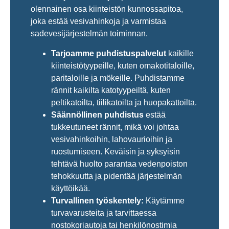
olennainen osa kiinteistön kunnossapitoa,
joka estää vesivahinkoja ja varmistaa
sadevesijärjestelmän toiminnan.
Tarjoamme puhdistuspalvelut
kaikille
kiinteistötyypeille, kuten omakotitaloille,
paritaloille ja mökeille. Puhdistamme
rännit kaikilta katotyypeiltä, kuten
peltikatoilta, tiilikatoilta ja huopakattoilta.
Säännöllinen puhdistus
estää
tukkeutuneet rännit, mikä voi johtaa
vesivahinkoihin, lahovaurioihin ja
ruostumiseen. Keväisin ja syksyisin
tehtävä huolto parantaa vedenpoiston
tehokkuutta ja pidentää järjestelmän
käyttöikää.
Turvallinen työskentely:
Käytämme
turvavarusteita ja tarvittaessa
nostokoriautoja tai henkilönostimia