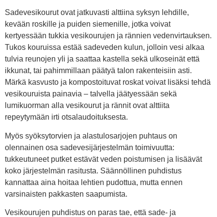
Sadevesikourut ovat jatkuvasti alttiina syksyn lehdille,
kevään roskille ja puiden siemenille, jotka voivat
kertyessään tukkia vesikourujen ja rännien vedenvirtauksen.
Tukos kouruissa estää sadeveden kulun, jolloin vesi alkaa
tulvia reunojen yli ja saattaa kastella sekä ulkoseinät että
ikkunat, tai pahimmillaan päätyä talon rakenteisiin asti.
Märkä kasvusto ja kompostoituvat roskat voivat lisäksi tehdä
vesikouruista painavia – talvella jäätyessään sekä
lumikuorman alla vesikourut ja rännit ovat alttiita
repeytymään irti otsalaudoituksesta.
Myös syöksytorvien ja alastulosarjojen puhtaus on
olennainen osa sadevesijärjestelmän toimivuutta:
tukkeutuneet putket estävät veden poistumisen ja lisäävät
koko järjestelmän rasitusta. Säännöllinen puhdistus
kannattaa aina hoitaa lehtien pudottua, mutta ennen
varsinaisten pakkasten saapumista.
Vesikourujen puhdistus on paras tae, että sade- ja