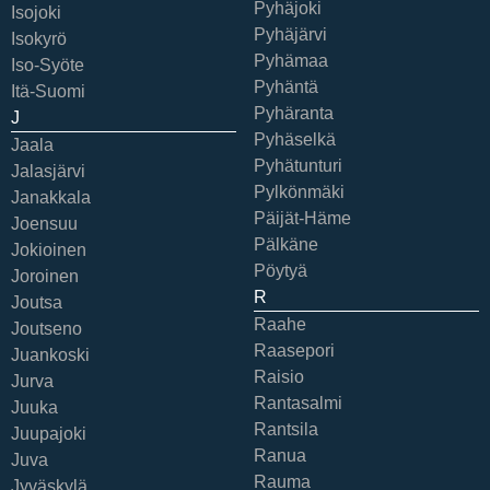
Pyhäjoki
Isojoki
Pyhäjärvi
Isokyrö
Pyhämaa
Iso-Syöte
Pyhäntä
Itä-Suomi
Pyhäranta
J
Pyhäselkä
Jaala
Pyhätunturi
Jalasjärvi
Pylkönmäki
Janakkala
Päijät-Häme
Joensuu
Pälkäne
Jokioinen
Pöytyä
Joroinen
R
Joutsa
Raahe
Joutseno
Raasepori
Juankoski
Raisio
Jurva
Rantasalmi
Juuka
Rantsila
Juupajoki
Ranua
Juva
Rauma
Jyväskylä