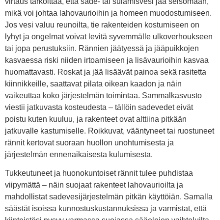
virtaus tarkoittaa, että sade- tai sulamisvesi jää seisomaan,
mikä voi johtaa lahovaurioihin ja homeen muodostumiseen.
Jos vesi valuu reunoilta, tie rakenteiden kostumiseen on
lyhyt ja ongelmat voivat levitä syvemmälle ulkoverhoukseen
tai jopa perustuksiin. Rännien jäätyessä ja jääpuikkojen
kasvaessa riski niiden irtoamiseen ja lisävaurioihin kasvaa
huomattavasti. Roskat ja jää lisäävät painoa sekä rasitetta
kiinnikkeille, saattavat pilata oikean kaadon ja näin
vaikeuttaa koko järjestelmän toimintaa. Sammalkasvusto
viestii jatkuvasta kosteudesta – tällöin sadevedet eivät
poistu kuten kuuluu, ja rakenteet ovat alttiina pitkään
jatkuvalle kastumiselle. Roikkuvat, vääntyneet tai ruostuneet
rännit kertovat suoraan huollon unohtumisesta ja
järjestelmän ennenaikaisesta kulumisesta.
Tukkeutuneet ja huonokuntoiset rännit tulee puhdistaa
viipymättä – näin suojaat rakenteet lahovaurioilta ja
mahdollistat sadevesijärjestelmän pitkän käyttöiän. Samalla
säästät isoissa kunnostuskustannuksissa ja varmistat, että