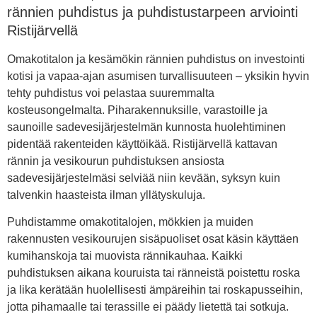
rännien puhdistus ja puhdistustarpeen arviointi
Ristijärvellä
Omakotitalon ja kesämökin rännien puhdistus on investointi
kotisi ja vapaa-ajan asumisen turvallisuuteen – yksikin hyvin
tehty puhdistus voi pelastaa suuremmalta
kosteusongelmalta. Piharakennuksille, varastoille ja
saunoille sadevesijärjestelmän kunnosta huolehtiminen
pidentää rakenteiden käyttöikää. Ristijärvellä kattavan
rännin ja vesikourun puhdistuksen ansiosta
sadevesijärjestelmäsi selviää niin kevään, syksyn kuin
talvenkin haasteista ilman yllätyskuluja.
Puhdistamme omakotitalojen, mökkien ja muiden
rakennusten vesikourujen sisäpuoliset osat käsin käyttäen
kumihanskoja tai muovista rännikauhaa. Kaikki
puhdistuksen aikana kouruista tai ränneistä poistettu roska
ja lika kerätään huolellisesti ämpäreihin tai roskapusseihin,
jotta pihamaalle tai terassille ei päädy lietettä tai sotkuja.