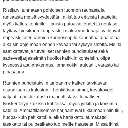
Ristijärvi tunnetaan pohjoisen luonnon rauhasta ja
runsaasta metsäisyydestään, mikä tuo erityisiä haasteita
myös kattorakenteille – puista putoavat lehdet ja neulaset
täyttävät vesikourut nopeasti. Lisäksi vuodenajat vaihtuvat
nopeasti, joten rännien kunnossapito kannattaa aina ottaa
aikaisin ohjelmaan ennen kevään tai syksyn sateita. Meiltä
saat kattavat ja turvalliset rännien puhdistukset sekä
sadevesijärjestelmän huollot kaikkiin kohteisiin, olipa
kyseessä asuinrakennus, lomamökki, autotalli, varasto tai
pihasauna.
Rännien puhdistuksiin tarjoamme kaiken tarvittavan
osaamisen ja kaluston – henkilösuojaimet, turvaköydet,
valjaat ja nostokalusto mahdollistavat turvallisen
työskentelyn kaikissa kohteissa, myös jyrkillä ja korkeilla
katoilla. Ammattilaisemme harjaantuvat liikkumaan niin tiili-,
huopa- kuin peltikatoilla, eikä harjakatto, aumakatto,
tasakatto tai pulpettikatto tuo meille haasteita. Missä ikinä