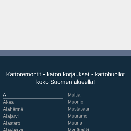
Kattoremontit • katon korjaukset • kattohuollot
koko Suomen alueella!
A
Multia
Muonio
Akaa
Mustasaari
Alahärmä
Muurame
Alajärvi
Muurla
Alastaro
Mynämäki
Alavieska