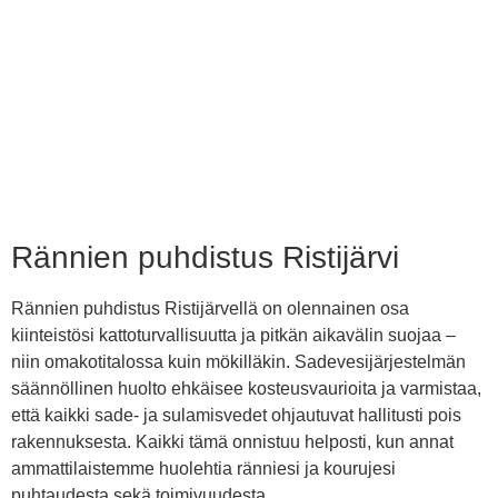
Rännien puhdistus Ristijärvi
Rännien puhdistus Ristijärvellä on olennainen osa
kiinteistösi kattoturvallisuutta ja pitkän aikavälin suojaa –
niin omakotitalossa kuin mökilläkin. Sadevesijärjestelmän
säännöllinen huolto ehkäisee kosteusvaurioita ja varmistaa,
että kaikki sade- ja sulamisvedet ohjautuvat hallitusti pois
rakennuksesta. Kaikki tämä onnistuu helposti, kun annat
ammattilaistemme huolehtia ränniesi ja kourujesi
puhtaudesta sekä toimivuudesta.