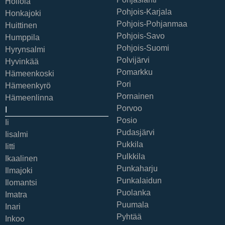
Hollola
Pohjois-Karjala
Honkajoki
Pohjois-Pohjanmaa
Huittinen
Pohjois-Savo
Humppila
Pohjois-Suomi
Hyrynsalmi
Polvijärvi
Hyvinkää
Pomarkku
Hämeenkoski
Pori
Hämeenkyrö
Pornainen
Hämeenlinna
Porvoo
I
Posio
Ii
Pudasjärvi
Iisalmi
Pukkila
Iitti
Pulkkila
Ikaalinen
Punkaharju
Ilmajoki
Punkalaidun
Ilomantsi
Puolanka
Imatra
Puumala
Inari
Pyhtää
Inkoo