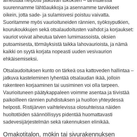
aiheuttaa helposti jatkuvan tukoksen – tarvittaessa
suurennamme lähtöaukkoja ja asennamme tarvikkeet
oikein, jotta sade- ja sulamisvesi poistuu vaivatta.
Suoritamme myös vaurioituneiden rännien, syöksyputkien,
kourukoukkujen sekä otsalaudoitusten vaihdot ja korjaukset:
vauriot voivat aiheutua talven lumimassoista, oksien
putoamisesta, törmäyksistä taikka lahovaurioista, ja nämä
kaikki on syytä korjata nopeasti uuden vesivaurion
ehkäisemiseksi.
Otsalaudoituksen kunto on tärkeä osa kattoveden hallintaa –
jatkuva kasteleminen lyhentää otsalaudan ikää, jolloin
rakenteen korjaaminen tai uusiminen voi olla tarpeen.
Vaurioituneen päätykappaleen voimme asentaa ja tiivistää
paikoilleen rännien puhdistuksen ja huollon yhteydessä
helposti. Ristijärven vaihtelevissa olosuhteissa näiden
huoltotöiden säännöllisyys pidentää huomattavasti
sadevesijärjestelmän sekä rakennuksen elinikää.
Omakotitalon, mökin tai sivurakennuksen