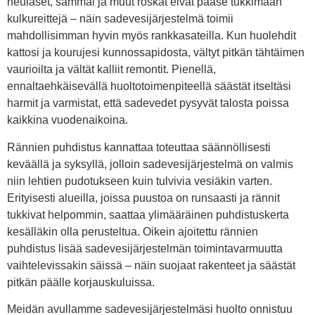
neulaset, sammal ja muut roskat eivät pääse tukkimaan
kulkureittejä – näin sadevesijärjestelmä toimii
mahdollisimman hyvin myös rankkasateilla. Kun huolehdit
kattosi ja kourujesi kunnossapidosta, vältyt pitkän tähtäimen
vaurioilta ja vältät kalliit remontit. Pienellä,
ennaltaehkäisevällä huoltotoimenpiteellä säästät itseltäsi
harmit ja varmistat, että sadevedet pysyvät talosta poissa
kaikkina vuodenaikoina.
Rännien puhdistus kannattaa toteuttaa säännöllisesti
keväällä ja syksyllä, jolloin sadevesijärjestelmä on valmis
niin lehtien pudotukseen kuin tulvivia vesiäkin varten.
Erityisesti alueilla, joissa puustoa on runsaasti ja rännit
tukkivat helpommin, saattaa ylimääräinen puhdistuskerta
kesälläkin olla perusteltua. Oikein ajoitettu rännien
puhdistus lisää sadevesijärjestelmän toimintavarmuutta
vaihtelevissakin säissä – näin suojaat rakenteet ja säästät
pitkän päälle korjauskuluissa.
Meidän avullamme sadevesijärjestelmäsi huolto onnistuu