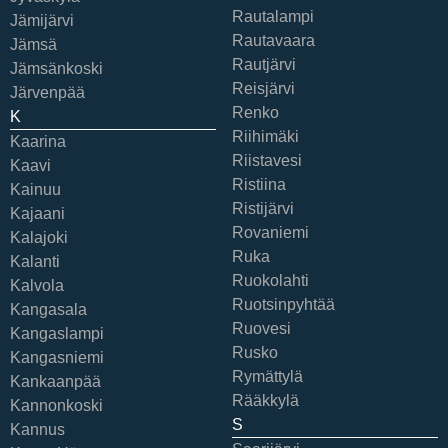
Rautalampi
Jämijärvi
Rautavaara
Jämsä
Rautjärvi
Jämsänkoski
Reisjärvi
Järvenpää
Renko
K
Riihimäki
Kaarina
Riistavesi
Kaavi
Ristiina
Kainuu
Ristijärvi
Kajaani
Rovaniemi
Kalajoki
Ruka
Kalanti
Ruokolahti
Kalvola
Ruotsinpyhtää
Kangasala
Ruovesi
Kangaslampi
Rusko
Kangasniemi
Rymättylä
Kankaanpää
Rääkkylä
Kannonkoski
S
Kannus