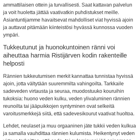
ammattilaisen ottein ja turvallisesti. Saat kattavan palvelun
ja voit huoletta jättää vaativatkin puhdistukset meille.
Asiantuntijamme havaitsevat mahdolliset viat hyvissä ajoin
ja auttavat pitämään kiinteistösi hyvässä kunnossa vuoden
ympäri.
Tukkeutunut ja huonokuntoinen ränni voi
aiheuttaa harmia Ristijärven kodin rakenteille
helposti
Rännien tukkeutumisen merkit kannattaa tunnistaa hyvissä
ajoin, jotta vältytään suuremmilta vahingoilta. Tarkkaile
sadeveden virtausta ja seuraa, muodostuuko kouruihin
tukoksia: huono veden kulku, veden ylivaluminen rännien
reunoilta tai jääpuikkojen syntyminen ovat selkeitä
varoitusmerkkejä siitä, että sadevesikourut vaativat huoltoa.
Lehdet, neulaset ja muu orgaaninen jäte tukkii veden kulkua
ja samalla vauhdittaa rännien kulumista. Heikentynyt veden