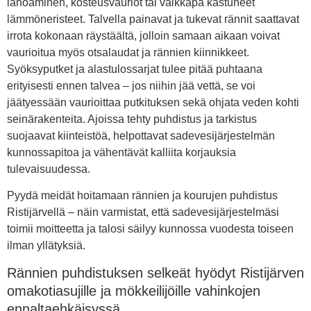
lahoaminen, kosteusvauriot tai vaikkapa kastuneet
lämmöneristeet. Talvella painavat ja tukevat rännit saattavat
irrota kokonaan räystäältä, jolloin samaan aikaan voivat
vaurioitua myös otsalaudat ja rännien kiinnikkeet.
Syöksyputket ja alastulossarjat tulee pitää puhtaana
erityisesti ennen talvea – jos niihin jää vettä, se voi
jäätyessään vaurioittaa putkituksen sekä ohjata veden kohti
seinärakenteita. Ajoissa tehty puhdistus ja tarkistus
suojaavat kiinteistöä, helpottavat sadevesijärjestelmän
kunnossapitoa ja vähentävät kalliita korjauksia
tulevaisuudessa.
Pyydä meidät hoitamaan rännien ja kourujen puhdistus
Ristijärvellä – näin varmistat, että sadevesijärjestelmäsi
toimii moitteetta ja talosi säilyy kunnossa vuodesta toiseen
ilman yllätyksiä.
Rännien puhdistuksen selkeät hyödyt Ristijärven
omakotiasujille ja mökkeilijöille vahinkojen
ennaltaehkäisyssä