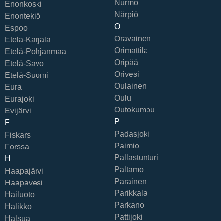
Nurmo
Enonkoski
Närpiö
Enontekiö
O
Espoo
Oravainen
Etelä-Karjala
Orimattila
Etelä-Pohjanmaa
Oripää
Etelä-Savo
Orivesi
Etelä-Suomi
Oulainen
Eura
Oulu
Eurajoki
Outokumpu
Evijärvi
P
F
Padasjoki
Fiskars
Paimio
Forssa
Pallastunturi
H
Paltamo
Haapajärvi
Parainen
Haapavesi
Parikkala
Hailuoto
Parkano
Halikko
Pattijoki
Halsua