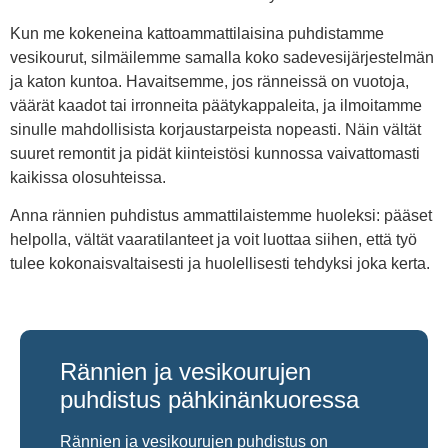
Kun me kokeneina kattoammattilaisina puhdistamme
vesikourut, silmäilemme samalla koko sadevesijärjestelmän
ja katon kuntoa. Havaitsemme, jos ränneissä on vuotoja,
väärät kaadot tai irronneita päätykappaleita, ja ilmoitamme
sinulle mahdollisista korjaustarpeista nopeasti. Näin vältät
suuret remontit ja pidät kiinteistösi kunnossa vaivattomasti
kaikissa olosuhteissa.
Anna rännien puhdistus ammattilaistemme huoleksi: pääset
helpolla, vältät vaaratilanteet ja voit luottaa siihen, että työ
tulee kokonaisvaltaisesti ja huolellisesti tehdyksi joka kerta.
Rännien ja vesikourujen
puhdistus pähkinänkuoressa
Rännien ja vesikourujen puhdistus on