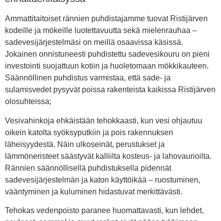
Ammattitaitoiset rännien puhdistajamme tuovat Ristijärven
kodeille ja mökeille luotettavuutta sekä mielenrauhaa –
sadevesijärjestelmäsi on meillä osaavissa käsissä.
Jokainen onnistuneesti puhdistettu sadevesikouru on pieni
investointi suojattuun kotiin ja huoletomaan mökkikauteen.
Säännöllinen puhdistus varmistaa, että sade- ja
sulamisvedet pysyvät poissa rakenteista kaikissa Ristijärven
olosuhteissa;
Vesivahinkoja ehkäistään tehokkaasti, kun vesi ohjautuu
oikein katolta syöksyputkiin ja pois rakennuksen
läheisyydestä. Näin ulkoseinät, perustukset ja
lämmöneristeet säästyvät kalliilta kosteus- ja lahovaurioilta.
Rännien säännöllisellä puhdistuksella pidennät
sadevesijärjestelmän ja katon käyttöikää – ruostuminen,
vääntyminen ja kuluminen hidastuvat merkittävästi.
Tehokas vedenpoisto paranee huomattavasti, kun lehdet,