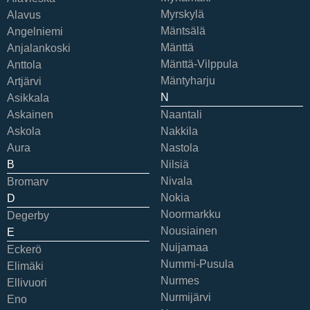
Myrskylä
Alavus
Mäntsälä
Angelniemi
Mänttä
Anjalankoski
Mänttä-Vilppula
Anttola
Mäntyharju
Artjärvi
N
Asikkala
Askainen
Naantali
Askola
Nakkila
Aura
Nastola
B
Nilsiä
Nivala
Bromarv
Nokia
D
Noormarkku
Degerby
Nousiainen
E
Nuijamaa
Eckerö
Nummi-Pusula
Elimäki
Nurmes
Ellivuori
Nurmijärvi
Eno