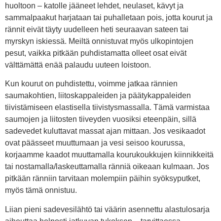
huoltoon – katolle jääneet lehdet, neulaset, kävyt ja
sammalpaakut harjataan tai puhalletaan pois, jotta kourut ja
rännit eivät täyty uudelleen heti seuraavan sateen tai
myrskyn iskiessä. Meiltä onnistuvat myös ulkopintojen
pesut, vaikka pitkään puhdistamatta olleet osat eivät
välttämättä enää palaudu uuteen loistoon.
Kun kourut on puhdistettu, voimme jatkaa rännien
saumakohtien, liitoskappaleiden ja päätykappaleiden
tiivistämiseen elastisella tiivistysmassalla. Tämä varmistaa
saumojen ja liitosten tiiveyden vuosiksi eteenpäin, sillä
sadevedet kuluttavat massat ajan mittaan. Jos vesikaadot
ovat päässeet muuttumaan ja vesi seisoo kourussa,
korjaamme kaadot muuttamalla kourukoukkujen kiinnikkeitä
tai nostamalla/laskeuttamalla ränniä oikeaan kulmaan. Jos
pitkään ränniin tarvitaan molempiin päihin syöksyputket,
myös tämä onnistuu.
Liian pieni sadevesilähtö tai väärin asennettu alastulosarja