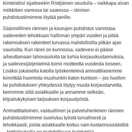
kiinteistösi sijaitseekin Ristijärven seudulla – vaikkapa aivan
mökkitien varressa tai saaressa – rännien
puhdistustiimimme löytää perille.
Säännöllinen rännien ja kourujen puhdistus varmistaa
sadeveden tehokkaan hallinnan ympäri vuoden ja pitää
rakennuksen rakenteet turvassa mahdollisilta pitkän ajan
vaurioilta. Kun ränni on kunnossa, sadevesi ei pääse
aiheuttamaan lahovaurioita tai turhia korjauskustannuksia,
ja sadevesijärjestelmä toimii moitteetta vuodesta toiseen.
Lisäksi jokaisella katolla työskentelevä ammattilaisemme
kiinnittää huomiota muuhunkin katon kuntoon – jos huollon
tai puhdistuksen yhteydessä löytyy muuta korjaustarvetta,
kerromme siitä asiakkaalle ja annamme selkeän,
kilpailukykyisen tarjouksen korjaustyöstä.
Ammattitaitoinen, vastuullinen ja palveluhenkinen rännien
puhdistustiimimme suoriutuu työstä turvallisesti ja
tehokkaasti, joista asiakkaalle koituu vain kustannussäästöä
– kotitalouksilla on mahdollisuus hyödyntää