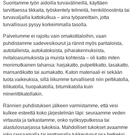
Suoritamme työn aidoilla turvavälineillä, käyttäen
tarvittaessa tikkaita, työskentely telineitä, henkilönostinta tai
turvavaljailla kattokulkua – aina työpareittain, jotta
turvallisuus pysyy korkeimmalla tasolla.
Palvelumme ei rajoitu vain omakotitaloihin, vaan
puhdistamme sadevesikourut ja rännit myös paritaloista,
autotalleista, autokatoksista, piharakennuksista,
rivitaloasumuksista ja muista kohteista – oli katto miten
monimutkainen tahansa: harjakatto, pulpettikatto, tasakatto,
mansardikatto tai aumakatto. Katon materiaali ei sekään
tuota vaikeuksia, sillä liikumme turvallisesti niin peltikatolla,
tiilikatolla, huopakatolla, bitumikatolla kuin
mineriittikatollakin.
Rännien puhdistuksen jälkeen varmistamme, että vesi
kulkee esteettä koko järjestelmän läpi: seuraamme veden
virtausta ja tarkastamme, onko syöksyputkessa tai
alastulossarjassa tukoksia. Mahdolliset tukokset avaamme
joko rassaamalla tai irrottamalla tukkeutunut osa hetkeksi,