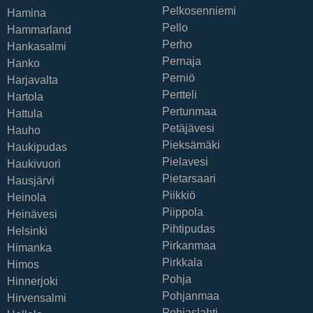
Pelkosenniemi
Hamina
Pello
Hammarland
Perho
Hankasalmi
Pernaja
Hanko
Perniö
Harjavalta
Pertteli
Hartola
Pertunmaa
Hattula
Petäjävesi
Hauho
Pieksämäki
Haukipudas
Pielavesi
Haukivuori
Pietarsaari
Hausjärvi
Piikkiö
Heinola
Piippola
Heinävesi
Pihtipudas
Helsinki
Pirkanmaa
Himanka
Pirkkala
Himos
Pohja
Hinnerjoki
Pohjanmaa
Hirvensalmi
Pohjaslahti