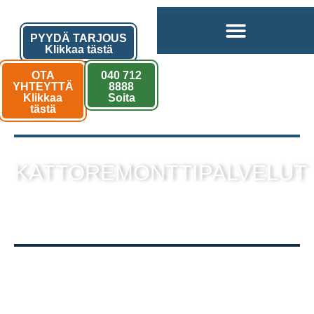
PYYDÄ TARJOUS
Klikkaa tästä
OTA
040 712
YHTEYTTÄ
8888
Klikkaa
Soita
tästä
KATTOREMONTTIPALVELUT
sekä muut kattotyöt laadukkaalla
toteutuksella!