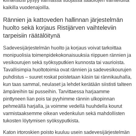
kiinteistösi pysyy varmassa suojassa sääolojen vaihteluilta
kaikilla vuodenajoilla.
Rännien ja kattoveden hallinnan järjestelmän
huolto sekä korjaus Ristijärven vaihteleviin
tarpeisiin räätälöitynä
Sadevesijärjestelmän huolto ja korjaus voivat tarkoittaa
monipuolisia toimenpidekokonaisuuksia riippuen rännien ja
vesikourujen sekä syöksyputkien kunnosta tai vaurioista.
Tavallisimpia huoltotoimia ovat rännien ja sadevesikourujen
puhdistus – suuret roskat poistetaan käsin tai rännikauhalla,
kun taas sammal, neulaset ja lehdet kerätään siististi talteen
ämpäreihin tai pusseihin. Tarvittaessa harjaamme
pinttyneen lian pois tai pyyhimme rännin ulkopinnan
pehmeällä harjalla, ja voimme vedellä huuhdella kourut
varmistaaksemme oikean vedenkulun sekä mahdollisten
tukosten löytymisen syöksyputkista.
Katon irtoroskien poisto kuuluu usein sadevesijärjestelmän