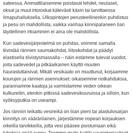
sateessa. Ammattilaisemme poistavat lehdet, neulaset,
oksat ja muut irtoroskat kätevästi käsin tai tarvittaessa
ilmapuhalluksella. Ulkopintojen perusteellinenkin puhdistus
ja pesu on mahdollista, vaikka vanhaa kiinnipalaneen lian
täydellinen irtoaminen ei aina ole mahdollista.
Kun sadevesijärjestelmä on puhdas, voimme samalla
tiivistää rännien saumakohdat, liitoskohdat ja päädyt
elastisella tiivistysmassalla – näin estämme tulevat vuodot,
joita sadevedet ja pitkäaikainen käyttö muuten
haurastuttaisivat. Mikäli vesikaato on muuttunut, korjaamme
kourujen ja rännien asennukset: oikaisemme notkahduksia,
parannamme kaatoja ja varmistamme veden oikean
kulkureitin, etenkin pitkissä sadevesikouruissa ja silloin, kun
syöksyputkia on useampi.
Jos ränniin leikattu vesireikä on liian pieni tai alastulosarjan
kiinnitys on vääränlainen, järjestämme nopean korjauksen
oikeilla tarvikkeilla, jotta vesi pääsee poistumaan eikä
tukoksia enää synny. Teemme myös kaikki vauriokorjaukset