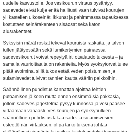
uudelle kasvustolle. Jos vesikourun virtaus pysähtyy,
sadevedet eivät kulje enää hallitusti vaan tulvivat kourujen
yli kastellen ulkoseinät, ikkunat ja pahimmassa tapauksessa
kostuttaen seinärakenteen sisäosat sekä katon
alusrakenteet.
Syksyisin märät roskat tekevät kouruista raskaita, ja talven
tullen jäätyessään sekä lumikertymien painaessa
sadevesikourut voivat repeytyä irti otsalaudoituksesta – ja
samalla vaurioittaa talon rakenteita. Myös syöksytorvet tulee
pitää avoimina, sillä tukos estää veden poistumisen ja
sulamisvedet tulvivat rännien kautta vääriin paikkoihin.
Säännöllinen puhdistus kannattaa ajoittaa lehtien
putoamisen jälkeen mutta ennen ensimmäisiä pakkasia,
jolloin sadevesijärjestelmä pysyy kunnossa ja vesi pääsee
virtaamaan vapaasti. Vesikourujen ja syöksyputkien
säännöllinen puhdistus takaa sade- ja sulamisvesien
esteettömän virtauksen, olipa tarkoituksena johtaa
ylijäämävesi viemäriin tai vaikka kasteluvedeksi tynnyreihin