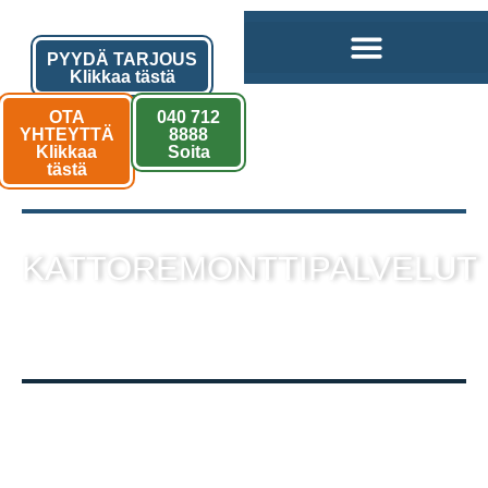
PYYDÄ TARJOUS
Klikkaa tästä
OTA
040 712
YHTEYTTÄ
8888
Klikkaa
Soita
tästä
KATTOREMONTTIPALVELUT
sekä muut kattotyöt laadukkaalla
toteutuksella!