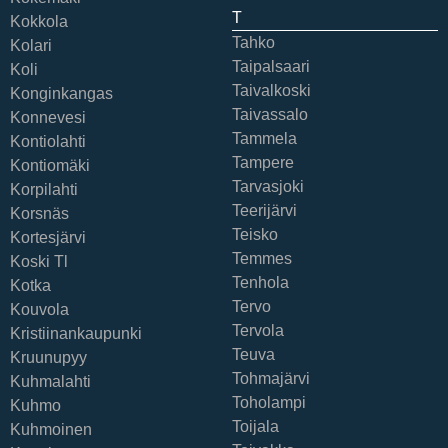
T
Kokkola
Tahko
Kolari
Taipalsaari
Koli
Taivalkoski
Konginkangas
Taivassalo
Konnevesi
Tammela
Kontiolahti
Tampere
Kontiomäki
Tarvasjoki
Korpilahti
Teerijärvi
Korsnäs
Teisko
Kortesjärvi
Temmes
Koski Tl
Tenhola
Kotka
Tervo
Kouvola
Tervola
Kristiinankaupunki
Teuva
Kruunupyy
Tohmajärvi
Kuhmalahti
Toholampi
Kuhmo
Toijala
Kuhmoinen