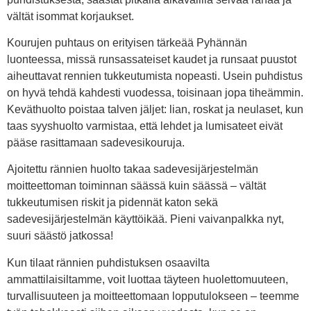
vältät isommat korjaukset.
Kourujen puhtaus on erityisen tärkeää Pyhännän
luonteessa, missä runsassateiset kaudet ja runsaat puustot
aiheuttavat rennien tukkeutumista nopeasti. Usein puhdistus
on hyvä tehdä kahdesti vuodessa, toisinaan jopa tiheämmin.
Keväthuolto poistaa talven jäljet: lian, roskat ja neulaset, kun
taas syyshuolto varmistaa, että lehdet ja lumisateet eivät
pääse rasittamaan sadevesikouruja.
Ajoitettu rännien huolto takaa sadevesijärjestelmän
moitteettoman toiminnan säässä kuin säässä – vältät
tukkeutumisen riskit ja pidennät katon sekä
sadevesijärjestelmän käyttöikää. Pieni vaivanpalkka nyt,
suuri säästö jatkossa!
Kun tilaat rännien puhdistuksen osaavilta
ammattilaisiltamme, voit luottaa täyteen huolettomuuteen,
turvallisuuteen ja moitteettomaan lopputulokseen – teemme