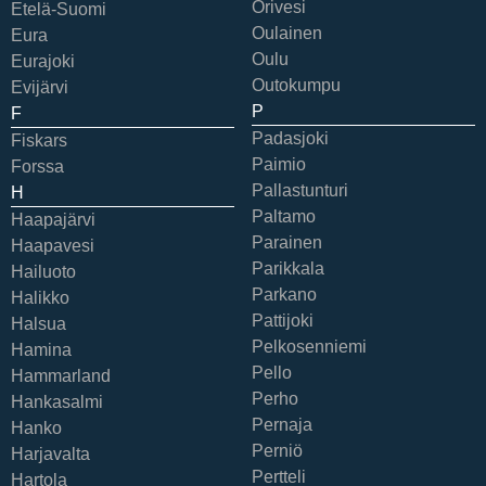
Orivesi
Etelä-Suomi
Oulainen
Eura
Oulu
Eurajoki
Outokumpu
Evijärvi
P
F
Padasjoki
Fiskars
Paimio
Forssa
Pallastunturi
H
Paltamo
Haapajärvi
Parainen
Haapavesi
Parikkala
Hailuoto
Parkano
Halikko
Pattijoki
Halsua
Pelkosenniemi
Hamina
Pello
Hammarland
Perho
Hankasalmi
Pernaja
Hanko
Perniö
Harjavalta
Pertteli
Hartola