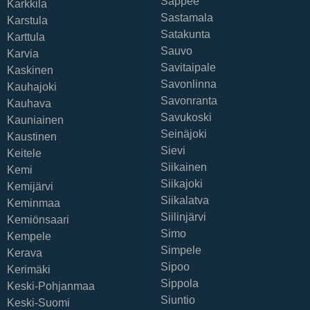
Sappee
Karkkila
Sastamala
Karstula
Satakunta
Karttula
Sauvo
Karvia
Savitaipale
Kaskinen
Savonlinna
Kauhajoki
Savonranta
Kauhava
Savukoski
Kauniainen
Seinäjoki
Kaustinen
Sievi
Keitele
Siikainen
Kemi
Siikajoki
Kemijärvi
Siikalatva
Keminmaa
Siilinjärvi
Kemiönsaari
Simo
Kempele
Simpele
Kerava
Sipoo
Kerimäki
Sippola
Keski-Pohjanmaa
Siuntio
Keski-Suomi