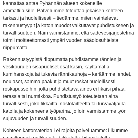
kannattaa antaa Pyhännän alueen kokeneille
ammattilaisille. Palvelumme toteuttaa jokaisen kohteen
tarkasti ja huolellisesti – tiedämme, miten vaihtelevat
rakennustyypit ja katon muodot vaikuttavat puhdistukseen ja
turvallisuuteen. Näin varmistamme, että sadevesijärjestelmä
toimii moitteettomasti ympäri vuoden sääolosuhteista
riippumatta.
Rakennustyypistä riippumatta puhdistamme rännien ja
vesikourujen sisäpuoliset osat käsin, käyttämällä
kumihanskoja tai tukevia rännikauhoja – keräämme lehdet,
neulaset, sammalpaakut ja muut roskat huolellisesti
roskapusseihin, jotta puhdistettava aines ei likaisi pihaa,
terassia tai nurmikkoa. Puhdistustyö toteutetaan aina
turvallisesti, joko tikkailta, nostolaitteelta tai turvavaljailla
katolla ja kokeneena työparina, jolloin varmistamme työn
sujuvuuden ja turvallisuuden.
Kohteen kattomateriaali ei rajoita palveluamme: liikumme
vaivattomasti peltikatolla, tiilikatolla, bitumikatolla,