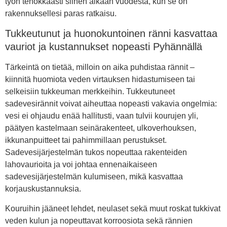
työn tehokkaasti siihen aikaan vuodesta, kun se on
rakennuksellesi paras ratkaisu.
Tukkeutunut ja huonokuntoinen ränni kasvattaa
vauriot ja kustannukset nopeasti Pyhännällä
Tärkeintä on tietää, milloin on aika puhdistaa rännit –
kiinnitä huomiota veden virtauksen hidastumiseen tai
selkeisiin tukkeuman merkkeihin. Tukkeutuneet
sadevesirännit voivat aiheuttaa nopeasti vakavia ongelmia:
vesi ei ohjaudu enää hallitusti, vaan tulvii kourujen yli,
päätyen kastelmaan seinärakenteet, ulkoverhouksen,
ikkunanpuitteet tai pahimmillaan perustukset.
Sadevesijärjestelmän tukos nopeuttaa rakenteiden
lahovaurioita ja voi johtaa ennenaikaiseen
sadevesijärjestelmän kulumiseen, mikä kasvattaa
korjauskustannuksia.
Kouruihin jääneet lehdet, neulaset sekä muut roskat tukkivat
veden kulun ja nopeuttavat korroosiota sekä rännien