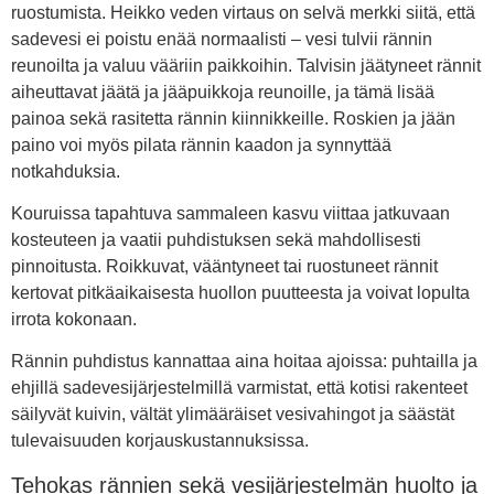
ruostumista. Heikko veden virtaus on selvä merkki siitä, että
sadevesi ei poistu enää normaalisti – vesi tulvii rännin
reunoilta ja valuu vääriin paikkoihin. Talvisin jäätyneet rännit
aiheuttavat jäätä ja jääpuikkoja reunoille, ja tämä lisää
painoa sekä rasitetta rännin kiinnikkeille. Roskien ja jään
paino voi myös pilata rännin kaadon ja synnyttää
notkahduksia.
Kouruissa tapahtuva sammaleen kasvu viittaa jatkuvaan
kosteuteen ja vaatii puhdistuksen sekä mahdollisesti
pinnoitusta. Roikkuvat, vääntyneet tai ruostuneet rännit
kertovat pitkäaikaisesta huollon puutteesta ja voivat lopulta
irrota kokonaan.
Rännin puhdistus kannattaa aina hoitaa ajoissa: puhtailla ja
ehjillä sadevesijärjestelmillä varmistat, että kotisi rakenteet
säilyvät kuivin, vältät ylimääräiset vesivahingot ja säästät
tulevaisuuden korjauskustannuksissa.
Tehokas rännien sekä vesijärjestelmän huolto ja