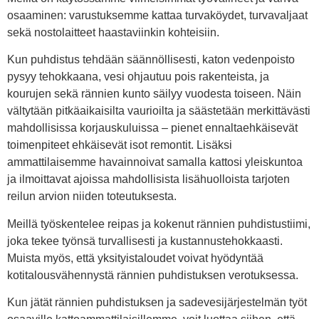
osaaminen: varustuksemme kattaa turvaköydet, turvavaljaat
sekä nostolaitteet haastaviinkin kohteisiin.
Kun puhdistus tehdään säännöllisesti, katon vedenpoisto
pysyy tehokkaana, vesi ohjautuu pois rakenteista, ja
kourujen sekä rännien kunto säilyy vuodesta toiseen. Näin
vältytään pitkäaikaisilta vaurioilta ja säästetään merkittävästi
mahdollisissa korjauskuluissa – pienet ennaltaehkäisevät
toimenpiteet ehkäisevät isot remontit. Lisäksi
ammattilaisemme havainnoivat samalla kattosi yleiskuntoa
ja ilmoittavat ajoissa mahdollisista lisähuolloista tarjoten
reilun arvion niiden toteutuksesta.
Meillä työskentelee reipas ja kokenut rännien puhdistustiimi,
joka tekee työnsä turvallisesti ja kustannustehokkaasti.
Muista myös, että yksityistaloudet voivat hyödyntää
kotitalousvähennystä rännien puhdistuksen verotuksessa.
Kun jätät rännien puhdistuksen ja sadevesijärjestelmän työt