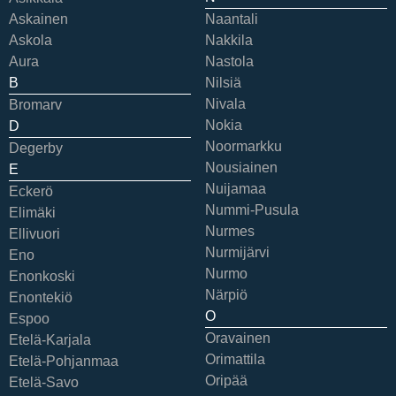
Askainen
Naantali
Askola
Nakkila
Aura
Nastola
B
Nilsiä
Nivala
Bromarv
Nokia
D
Noormarkku
Degerby
Nousiainen
E
Nuijamaa
Eckerö
Nummi-Pusula
Elimäki
Nurmes
Ellivuori
Nurmijärvi
Eno
Nurmo
Enonkoski
Närpiö
Enontekiö
O
Espoo
Oravainen
Etelä-Karjala
Orimattila
Etelä-Pohjanmaa
Oripää
Etelä-Savo