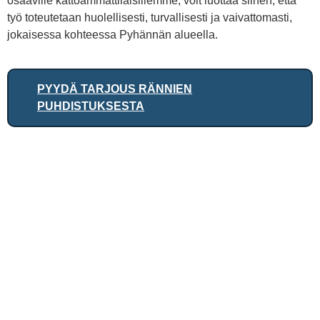
osaaville kattoammattilaisillemme, voit luottaa siihen, että
työ toteutetaan huolellisesti, turvallisesti ja vaivattomasti,
jokaisessa kohteessa Pyhännän alueella.
PYYDÄ TARJOUS RÄNNIEN
PUHDISTUKSESTA