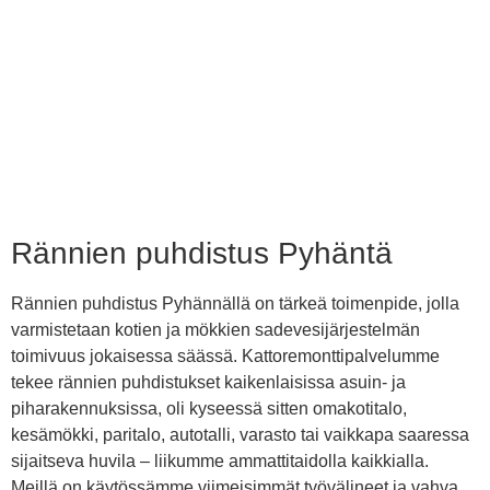
Rännien puhdistus Pyhäntä
Rännien puhdistus Pyhännällä on tärkeä toimenpide, jolla
varmistetaan kotien ja mökkien sadevesijärjestelmän
toimivuus jokaisessa säässä. Kattoremonttipalvelumme
tekee rännien puhdistukset kaikenlaisissa asuin- ja
piharakennuksissa, oli kyseessä sitten omakotitalo,
kesämökki, paritalo, autotalli, varasto tai vaikkapa saaressa
sijaitseva huvila – liikumme ammattitaidolla kaikkialla.
Meillä on käytössämme viimeisimmät työvälineet ja vahva