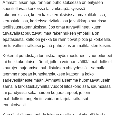
Ammattilaisen apu rännien puhdistuksessa on erityisen
suositeltavaa korkeissa tai vaikeapääsyisissä
rakennuksissa, kuten kaksikerroksisissa omakotitaloissa,
kerrostaloissa, korkeissa rivitaloissa ja vaikkapa suurissa
teollisuusrakennuksissa. Jos omat turvavälineet, kuten
turvavaljaat puuttuvat, maa rakennuksen ympärillä on
epätasaista, katto on jyrkkä tai rännit ovat pitkiä ja korkealla,
on turvallisin ratkaisu jättää puhdistus ammattilaisten käsiin.
Kokenut puhdistaja tunnistaa myös ruostuneet, vaurioituneet
tai heikkokuntoiset rännit, jolloin voidaan välttää mahdolliset
kourujen hajoamiset puhdistuksen yhteydessä – samalla
teemme nopean kuntokartoituksen kattoon ja koko
sadevesijärjestelmään. Ammattilaisemme huomaavat usein
samalla tarkistuskäynnillä vuodot liitoskohdissa, saumoissa
tai päädyissä sekä näiden korjaustarpeet, jolloin
mahdollisiin ongelmiin voidaan tarjota ratkaisut
ennakoivasti.
Kun jätät rännien puhdistuksen meille, saat yhdellä kertaa