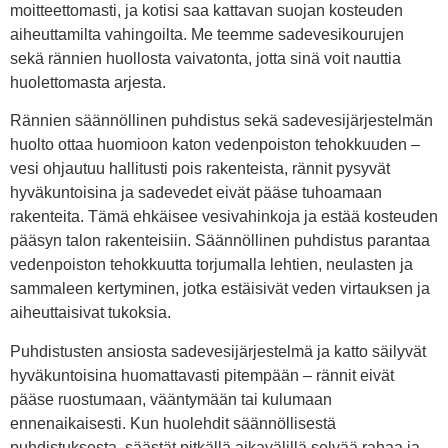
moitteettomasti, ja kotisi saa kattavan suojan kosteuden
aiheuttamilta vahingoilta. Me teemme sadevesikourujen
sekä rännien huollosta vaivatonta, jotta sinä voit nauttia
huolettomasta arjesta.
Rännien säännöllinen puhdistus sekä sadevesijärjestelmän
huolto ottaa huomioon katon vedenpoiston tehokkuuden –
vesi ohjautuu hallitusti pois rakenteista, rännit pysyvät
hyväkuntoisina ja sadevedet eivät pääse tuhoamaan
rakenteita. Tämä ehkäisee vesivahinkoja ja estää kosteuden
pääsyn talon rakenteisiin. Säännöllinen puhdistus parantaa
vedenpoiston tehokkuutta torjumalla lehtien, neulasten ja
sammaleen kertyminen, jotka estäisivät veden virtauksen ja
aiheuttaisivat tukoksia.
Puhdistusten ansiosta sadevesijärjestelmä ja katto säilyvät
hyväkuntoisina huomattavasti pitempään – rännit eivät
pääse ruostumaan, vääntymään tai kulumaan
ennenaikaisesti. Kun huolehdit säännöllisestä
puhdistuksesta, säästät pitkällä aikavälillä selvää rahaa ja