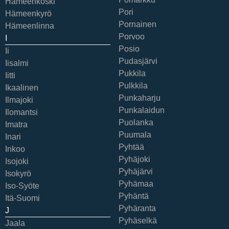
Hämeenkoski
Pori
Hämeenkyrö
Pornainen
Hämeenlinna
Porvoo
I
Posio
Ii
Pudasjärvi
Iisalmi
Pukkila
Iitti
Pulkkila
Ikaalinen
Punkaharju
Ilmajoki
Punkalaidun
Ilomantsi
Puolanka
Imatra
Puumala
Inari
Pyhtää
Inkoo
Pyhäjoki
Isojoki
Pyhäjärvi
Isokyrö
Pyhämaa
Iso-Syöte
Pyhäntä
Itä-Suomi
Pyhäranta
J
Pyhäselkä
Jaala