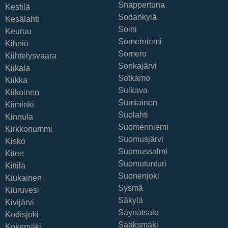
Snappertuna
Kestilä
Sodankylä
Kesälahti
Soini
Keuruu
Somerniemi
Kihniö
Somero
Kiihtelysvaara
Sonkajärvi
Kiikala
Sotkamo
Kiikka
Sulkava
Kiikoinen
Sumiainen
Kiiminki
Suolahti
Kinnula
Suomenniemi
Kirkkonummi
Suomusjärvi
Kisko
Suomussalmi
Kitee
Suomutunturi
Kittilä
Suonenjoki
Kiukainen
Sysmä
Kiuruvesi
Säkylä
Kivijärvi
Säynätsalo
Kodisjoki
Sääksmäki
Kokemäki