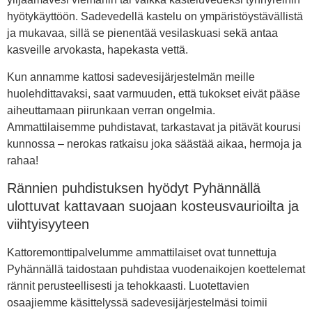
hyötykäyttöön. Sadevedellä kastelu on ympäristöystävällistä
ja mukavaa, sillä se pienentää vesilaskuasi sekä antaa
kasveille arvokasta, hapekasta vettä.
Kun annamme kattosi sadevesijärjestelmän meille
huolehdittavaksi, saat varmuuden, että tukokset eivät pääse
aiheuttamaan piirunkaan verran ongelmia.
Ammattilaisemme puhdistavat, tarkastavat ja pitävät kourusi
kunnossa – nerokas ratkaisu joka säästää aikaa, hermoja ja
rahaa!
Rännien puhdistuksen hyödyt Pyhännällä
ulottuvat kattavaan suojaan kosteusvaurioilta ja
viihtyisyyteen
Kattoremonttipalvelumme ammattilaiset ovat tunnettuja
Pyhännällä taidostaan puhdistaa vuodenaikojen koettelemat
rännit perusteellisesti ja tehokkaasti. Luotettavien
osaajiemme käsittelyssä sadevesijärjestelmäsi toimii