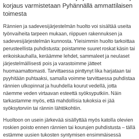
korjaus varmistetaan Pyhännällä ammattilaisen
toimesta
Rännien ja sadevesijärjestelmän huolto voi sisältää useita
työnvaiheita tarpeen mukaan, riippuen rakennuksen ja
sadevesijärjestelmän kunnosta. Yleisimmin huolto tarkoittaa
perusteellista puhdistusta: poistamme suuret roskat käsin tai
erikoiskauhalla, keräämme lehdet, sammaleet ja neulaset
järjestelmällisesti pois ja varastoimme jätteet
huomaamattomasti. Tarvittaessa pinttynyt lika harjataan tai
pyyhitään puhtaaksi, samalla voimme tarvittaessa puhdistaa
rännien ulkopinnat ja huuhdella kourut vedellä, jotta
näemme veden virtaavan esteettä syöksyputkiin. Näin
tarkastamme myös, että mahdollisia tukoksia ei jää
syöksytorviin tai rännin lähtökohtiin.
Huoltoon on usein järkevää sisällyttää myös katolla olevien
roskien poisto ennen rännien tai kourujen puhdistusta – tällä
estämme uusien tukosten syntymisen ensimmäisessä