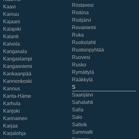
Riistavesi
Kaavi
Ristiina
Kainuu
Ristijärvi
Kajaani
Rovaniemi
Kalajoki
Ruka
Kalanti
Ruokolahti
Kalvola
Ruotsinpyhtää
Kangasala
Ruovesi
Kangaslampi
Rusko
Kangasniemi
Rymättylä
Kankaanpää
Rääkkylä
Kannonkoski
S
Kannus
Saarijärvi
Kanta-Häme
Sahalahti
Karhula
Salla
Karijoki
Salo
Karinainen
Saltvik
Karjaa
Sammatti
Karjalohja