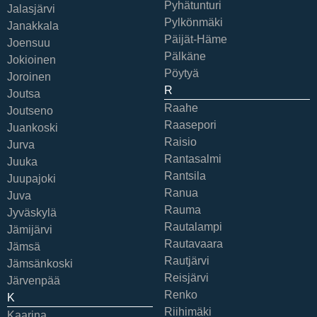
Pyhätunturi
Jalasjärvi
Pylkönmäki
Janakkala
Päijät-Häme
Joensuu
Pälkäne
Jokioinen
Pöytyä
Joroinen
R
Joutsa
Raahe
Joutseno
Raasepori
Juankoski
Raisio
Jurva
Rantasalmi
Juuka
Rantsila
Juupajoki
Ranua
Juva
Rauma
Jyväskylä
Rautalampi
Jämijärvi
Rautavaara
Jämsä
Rautjärvi
Jämsänkoski
Reisjärvi
Järvenpää
Renko
K
Riihimäki
Kaarina