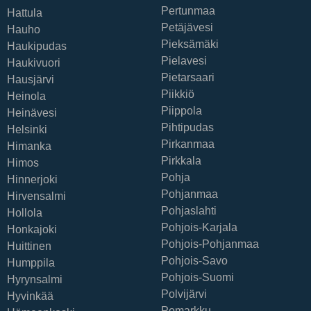
Pertunmaa
Hattula
Petäjävesi
Hauho
Pieksämäki
Haukipudas
Pielavesi
Haukivuori
Pietarsaari
Hausjärvi
Piikkiö
Heinola
Piippola
Heinävesi
Pihtipudas
Helsinki
Pirkanmaa
Himanka
Pirkkala
Himos
Pohja
Hinnerjoki
Pohjanmaa
Hirvensalmi
Pohjaslahti
Hollola
Pohjois-Karjala
Honkajoki
Pohjois-Pohjanmaa
Huittinen
Pohjois-Savo
Humppila
Pohjois-Suomi
Hyrynsalmi
Polvijärvi
Hyvinkää
Pomarkku