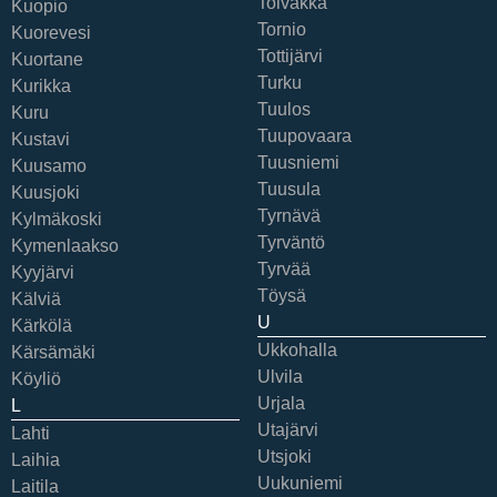
Toivakka
Kuopio
Tornio
Kuorevesi
Tottijärvi
Kuortane
Turku
Kurikka
Tuulos
Kuru
Tuupovaara
Kustavi
Tuusniemi
Kuusamo
Tuusula
Kuusjoki
Tyrnävä
Kylmäkoski
Tyrväntö
Kymenlaakso
Tyrvää
Kyyjärvi
Töysä
Kälviä
U
Kärkölä
Ukkohalla
Kärsämäki
Ulvila
Köyliö
Urjala
L
Utajärvi
Lahti
Utsjoki
Laihia
Uukuniemi
Laitila