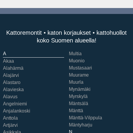
Kattoremontit • katon korjaukset • kattohuollot
koko Suomen alueella!
A
Multia
Muonio
Akaa
Mustasaari
Alahärmä
Muurame
Alajärvi
Muurla
Alastaro
Mynämäki
Alavieska
Myrskylä
Alavus
Mäntsälä
Angelniemi
Mänttä
Anjalankoski
Mänttä-Vilppula
Anttola
Mäntyharju
Artjärvi
N
Asikkala