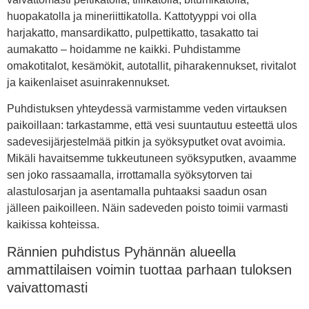
huopakatolla ja mineriittikatolla. Kattotyyppi voi olla
harjakatto, mansardikatto, pulpettikatto, tasakatto tai
aumakatto – hoidamme ne kaikki. Puhdistamme
omakotitalot, kesämökit, autotallit, piharakennukset, rivitalot
ja kaikenlaiset asuinrakennukset.
Puhdistuksen yhteydessä varmistamme veden virtauksen
paikoillaan: tarkastamme, että vesi suuntautuu esteettä ulos
sadevesijärjestelmää pitkin ja syöksyputket ovat avoimia.
Mikäli havaitsemme tukkeutuneen syöksyputken, avaamme
sen joko rassaamalla, irrottamalla syöksytorven tai
alastulosarjan ja asentamalla puhtaaksi saadun osan
jälleen paikoilleen. Näin sadeveden poisto toimii varmasti
kaikissa kohteissa.
Rännien puhdistus Pyhännän alueella
ammattilaisen voimin tuottaa parhaan tuloksen
vaivattomasti