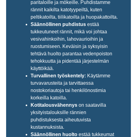
paritaloille ja mökeille. Puhdistamme
rännit kaikilta katotyypeiltä, kuten
peltikatoilta, tiilikatoilta ja huopakattoilta.
Säännöllinen puhdistus
estää
tukkeutuneet rännit, mikä voi johtaa
vesivahinkoihin, lahovaurioihin ja
ruostumiseen. Keväisin ja syksyisin
tehtävä huolto parantaa vedenpoiston
tehokkuutta ja pidentää järjestelmän
käyttöikää.
Turvallinen työskentely:
Käytämme
turvavarusteita ja tarvittaessa
nostokoriautoja tai henkilönostimia
korkeilla katoilla.
Kotitalousvähennys
on saatavilla
yksityistalouksille rännien
puhdistuksesta aiheutuvista
kustannuksista.
Säännöllinen huolto
estää tukkeumat