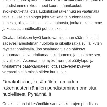
– uudistamme rikkoutuneet kourut, rännikoukut,
syöksyputket tai otsalaudoitukset rakennuksen vaatimalla
tavalla. Usein vahingot johtuvat katolta pudonneesta
lumesta, oksista tai liiallisesta painosta, jonka ehkäisemme
jatkossa säännöllisellä puhdistuksella.
Otsalaudoituksen hyvä kunto varmistetaan säännöllisellä
sadevesijärjestelmän huollolla ja oikeilla ratkaisuilla, kuten
räystästippalistalla. Jos otsalaudoitus on päässyt
lahoamaan tai vaurioitumaan, korjaamme ja uusimme sen
turvallisesti. Asennamme myös irronneet päätylaput ja
tiivistämme päätykappaleet, jotta sadevedet pysyvät
varmasti siellä missä niiden kuuluukin.
Omakotitalon, kesämökin ja muiden
rakennusten rännien puhdistaminen onnistuu
huolellisesti Pyhännällä
Omakotitalon tai kesämökin sadevesikourujen puhdistus