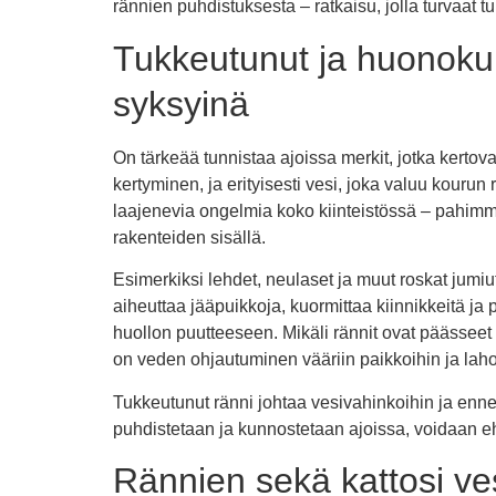
rännien puhdistuksesta – ratkaisu, jolla turvaat t
Tukkeutunut ja huonokun
syksyinä
On tärkeää tunnistaa ajoissa merkit, jotka kertov
kertyminen, ja erityisesti vesi, joka valuu kouru
laajenevia ongelmia koko kiinteistössä – pahimmi
rakenteiden sisällä.
Esimerkiksi lehdet, neulaset ja muut roskat jum
aiheuttaa jääpuikkoja, kuormittaa kiinnikkeitä j
huollon puutteeseen. Mikäli rännit ovat päässeet
on veden ohjautuminen vääriin paikkoihin ja lah
Tukkeutunut ränni johtaa vesivahinkoihin ja enn
puhdistetaan ja kunnostetaan ajoissa, voidaan e
Rännien sekä kattosi ves