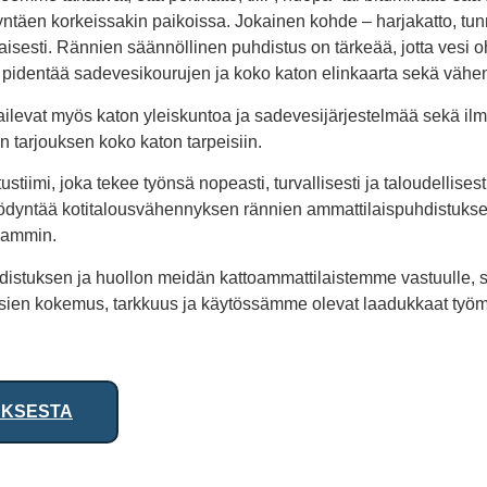
täen korkeissakin paikoissa. Jokainen kohde – harjakatto, tun
aisesti. Rännien säännöllinen puhdistus on tärkeää, jotta vesi oh
 pidentää sadevesikourujen ja koko katon elinkaarta sekä vähent
evat myös katon yleiskuntoa ja sadevesijärjestelmää sekä ilmoi
an tarjouksen koko katon tarpeisiin.
stiimi, joka tekee työnsä nopeasti, turvallisesti ja taloudellis
yödyntää kotitalousvähennyksen rännien ammattilaispuhdistukse
kaammin.
istuksen ja huollon meidän kattoammattilaistemme vastuulle, sääs
sien kokemus, tarkkuus ja käytössämme olevat laadukkaat työme
UKSESTA