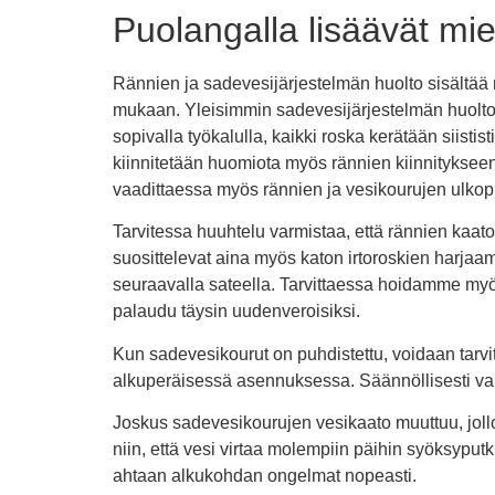
Puolangalla lisäävät mi
Rännien ja sadevesijärjestelmän huolto sisältää m
mukaan. Yleisimmin sadevesijärjestelmän huolto ta
sopivalla työkalulla, kaikki roska kerätään siistis
kiinnitetään huomiota myös rännien kiinnitykseen 
vaadittaessa myös rännien ja vesikourujen ulkopin
Tarvitessa huuhtelu varmistaa, että rännien kaat
suosittelevat aina myös katon irtoroskien harjaa
seuraavalla sateella. Tarvittaessa hoidamme myö
palaudu täysin uudenveroisiksi.
Kun sadevesikourut on puhdistettu, voidaan tarvitt
alkuperäisessä asennuksessa. Säännöllisesti vaih
Joskus sadevesikourujen vesikaato muuttuu, jollo
niin, että vesi virtaa molempiin päihin syöksyputk
ahtaan alkukohdan ongelmat nopeasti.