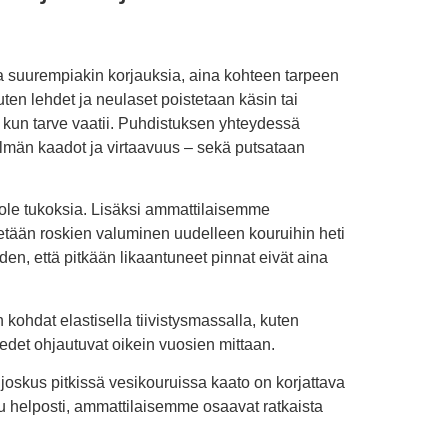
 ja suurempiakin korjauksia, aina kohteen tarpeen
ten lehdet ja neulaset poistetaan käsin tai
ois kun tarve vaatii. Puhdistuksen yhteydessä
telmän kaadot ja virtaavuus – sekä putsataan
 ole tukoksia. Lisäksi ammattilaisemme
tetään roskien valuminen uudelleen kouruihin heti
n, että pitkään likaantuneet pinnat eivät aina
 kohdat elastisella tiivistysmassalla, kuten
edet ohjautuvat oikein vuosien mittaan.
joskus pitkissä vesikouruissa kaato on korjattava
tuu helposti, ammattilaisemme osaavat ratkaista