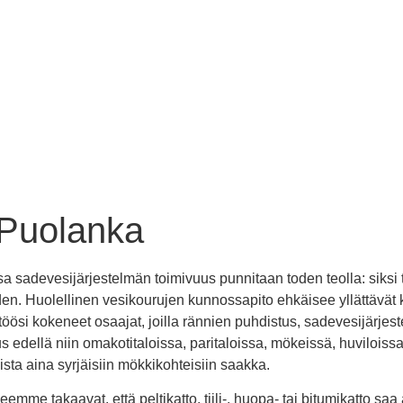
 Puolanka
 sadevesijärjestelmän toimivuus punnitaan toden teolla: siksi 
den. Huolellinen vesikourujen kunnossapito ehkäisee yllättävät k
ttöösi kokeneet osaajat, joilla rännien puhdistus, sadevesijärje
us edellä niin omakotitaloissa, paritaloissa, mökeissä, huviloissa
sta aina syrjäisiin mökkikohteisiin saakka.
mme takaavat, että peltikatto, tiili-, huopa- tai bitumikatto saa