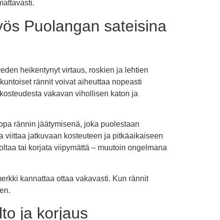
mattavasti.
yös Puolangan sateisina
eden heikentynyt virtaus, roskien ja lehtien
kuntoiset rännit voivat aiheuttaa nopeasti
 kosteudesta vakavan vihollisen katon ja
jopa rännin jäätymisenä, joka puolestaan
 viittaa jatkuvaan kosteuteen ja pitkäaikaiseen
oltaa tai korjata viipymättä – muutoin ongelmana
rkki kannattaa ottaa vakavasti. Kun rännit
en.
to ja korjaus