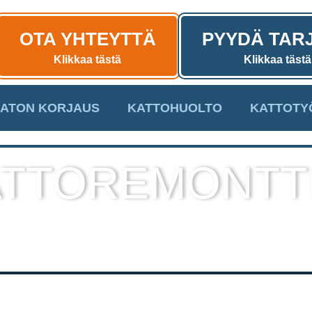
OTA YHTEYTTÄ
PYYDÄ TAR
Klikkaa tästä
Klikkaa tästä
ATON KORJAUS
KATTOHUOLTO
KATTOTY
TTOREMONTT
sekä muut kattotyöt laadukkaall
toteutuksella!