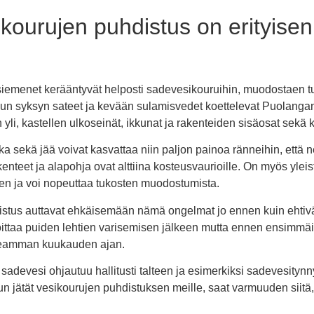
sikourujen puhdistus on erityis
iemenet kerääntyvät helposti sadevesikouruihin, muodostaen tu
kun syksyn sateet ja kevään sulamisvedet koettelevat Puolanga
yli, kastellen ulkoseinät, ikkunat ja rakenteiden sisäosat sekä ka
ka sekä jää voivat kasvattaa niin paljon painoa ränneihin, että 
nteet ja alapohja ovat alttiina kosteusvaurioille. On myös yleist
sen ja voi nopeuttaa tukosten muodostumista.
stus auttavat ehkäisemään nämä ongelmat jo ennen kuin ehtivät ai
ittaa puiden lehtien varisemisen jälkeen mutta ennen ensimmäis
useamman kuukauden ajan.
sadevesi ohjautuu hallitusti talteen ja esimerkiksi sadevesitynn
 jätät vesikourujen puhdistuksen meille, saat varmuuden siitä, e