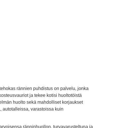
tehokas rännien puhdistus on palvelu, jonka
osteusvauriot ja tekee kotisi huoltotöistä
stelmän huolto sekä mahdolliset korjaukset
, autotalleissa, varastoissa kuin
 arvoisensa ränninhuollon, turvavarusteltuna ja