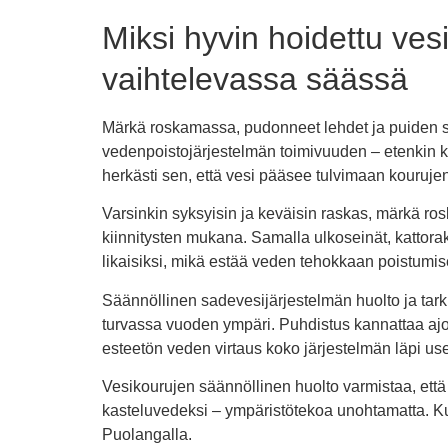
Miksi hyvin hoidettu ve
vaihtelevassa säässä
Märkä roskamassa, pudonneet lehdet ja puiden s
vedenpoistojärjestelmän toimivuuden – etenkin 
herkästi sen, että vesi pääsee tulvimaan kourujen 
Varsinkin syksyisin ja keväisin raskas, märkä ros
kiinnitysten mukana. Samalla ulkoseinät, kattorake
likaisiksi, mikä estää veden tehokkaan poistumi
Säännöllinen sadevesijärjestelmän huolto ja tarki
turvassa vuoden ympäri. Puhdistus kannattaa ajo
esteetön veden virtaus koko järjestelmän läpi 
Vesikourujen säännöllinen huolto varmistaa, että 
kasteluvedeksi – ympäristötekoa unohtamatta. Kun
Puolangalla.