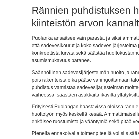
Rännien puhdistuksen hy
kiinteistön arvon kannal
Puolanka ansaitsee vain parasta, ja siksi ammat
että sadevesikourut ja koko sadevesijärjestelmä 
konkreettista turvaa sekä säästää huoltokustannuk
asumismukavuus paranee.
Säännöllinen sadevesijärjestelmän huolto ja ränni
pois rakenteista eikä pääse vahingoittamaan talos
puhdistus varmistaa sadevesijärjestelmän moitt
vaiheessa, säästäen asukkaita ikäviltä yllätyksil
Erityisesti Puolangan haastavissa oloissa rännie
huoltotyön myös keskellä kesää. Ammattimaisella 
ehkäisee ruostumista ja vääntymiä sekä pitää v
Pienellä ennakoivalla toimenpiteellä voi siis sä