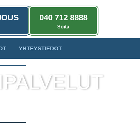
JOUS
040 712 8888
Soita
ÖT
YHTEYSTIEDOT
IPALVELUT
a