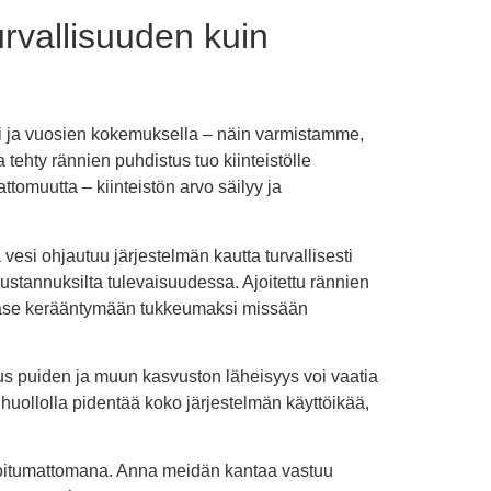
rvallisuuden kuin
ti ja vuosien kokemuksella – näin varmistamme,
tehty rännien puhdistus tuo kiinteistölle
tomuutta – kiinteistön arvo säilyy ja
vesi ohjautuu järjestelmän kautta turvallisesti
kustannuksilta tulevaisuudessa. Ajoitettu rännien
 pääse kerääntymään tukkeumaksi missään
kus puiden ja muun kasvuston läheisyys voi vaatia
huollolla pidentää koko järjestelmän käyttöikää,
urioitumattomana. Anna meidän kantaa vastuu