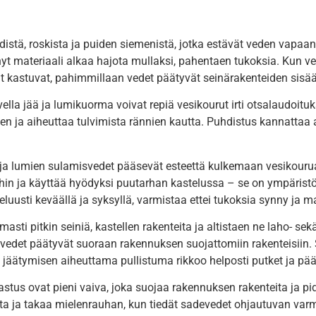
ehdistä, roskista ja puiden siemenistä, jotka estävät veden vapa
yt materiaali alkaa hajota mullaksi, pahentaen tukoksia. Kun v
nat kastuvat, pahimmillaan vedet päätyvät seinärakenteiden sisään
ella jää ja lumikuorma voivat repiä vesikourut irti otsalaudoit
n ja aiheuttaa tulvimista rännien kautta. Puhdistus kannattaa 
i ja lumien sulamisvedet pääsevät esteettä kulkemaan vesikourua
hin ja käyttää hyödyksi puutarhan kastelussa – se on ympäristö
uusti keväällä ja syksyllä, varmistaa ettei tukoksia synny ja ma
ti pitkin seiniä, kastellen rakenteita ja altistaen ne laho- sekä
 vedet päätyvät suoraan rakennuksen suojattomiin rakenteisiin.
ä jäätymisen aiheuttama pullistuma rikkoo helposti putket ja pää
astus ovat pieni vaiva, joka suojaa rakennuksen rakenteita ja p
sta ja takaa mielenrauhan, kun tiedät sadevedet ohjautuvan varm