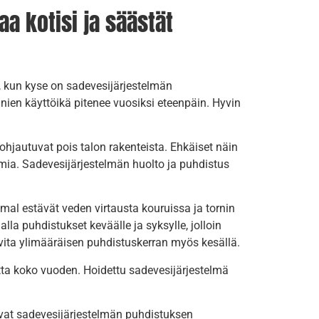
a kotisi ja säästät
 kun kyse on sadevesijärjestelmän
nnien käyttöikä pitenee vuosiksi eteenpäin. Hyvin
hjautuvat pois talon rakenteista. Ehkäiset näin
mia. Sadevesijärjestelmän huolto ja puhdistus
mal estävät veden virtausta kouruissa ja tornin
a puhdistukset keväälle ja syksylle, jolloin
arvita ylimääräisen puhdistuskerran myös kesällä.
itta koko vuoden. Hoidettu sadevesijärjestelmä
tavat sadevesijärjestelmän puhdistuksen