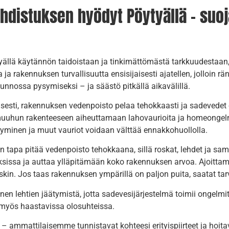
hdistuksen hyödyt Pöytyällä – suoja
llä käytännön taidoistaan ja tinkimättömästä tarkkuudestaan,
a rakennuksen turvallisuutta ensisijaisesti ajatellen, jolloin rä
kunnossa pysymiseksi – ja säästö pitkällä aikavälillä.
sesti, rakennuksen vedenpoisto pelaa tehokkaasti ja sadevedet o
ai muuhun rakenteeseen aiheuttamaan lahovaurioita ja homeongel
tyminen ja muut vauriot voidaan välttää ennakkohuollolla.
 tapa pitää vedenpoisto tehokkaana, sillä roskat, lehdet ja sam
ssa ja auttaa ylläpitämään koko rakennuksen arvoa. Ajoittamall
 riskin. Jos taas rakennuksen ympärillä on paljon puita, saatat t
nen lehtien jäätymistä, jotta sadevesijärjestelmä toimii ongelm
a myös haastavissa olosuhteissa.
si – ammattilaisemme tunnistavat kohteesi erityispiirteet ja hoi