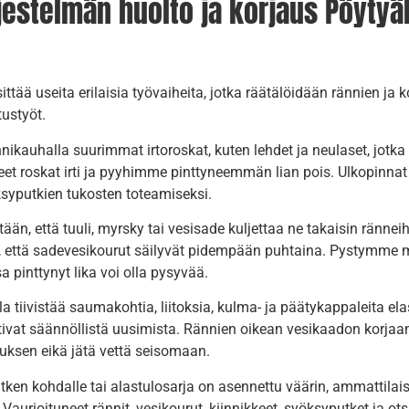
estelmän huolto ja korjaus Pöytyäl
ittää useita erilaisia työvaiheita, jotka räätälöidään rännien 
ustyöt.
kauhalla suurimmat irtoroskat, kuten lehdet ja neulaset, jotka k
eet roskat irti ja pyyhimme pinttyneemmän lian pois. Ulkopinnat 
ksyputkien tukosten toteamiseksi.
ään, että tuuli, myrsky tai vesisade kuljettaa ne takaisin ränne
e, että sadevesikourut säilyvät pidempään puhtaina. Pystymme 
 pinttynyt lika voi olla pysyvää.
 tiivistää saumakohtia, liitoksia, kulma- ja päätykappaleita ela
ativat säännöllistä uusimista. Rännien oikean vesikaadon korja
uksen eikä jätä vettä seisomaan.
putken kohdalle tai alastulosarja on asennettu väärin, ammatti
. Vaurioituneet rännit, vesikourut, kiinnikkeet, syöksyputket ja