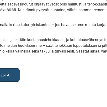
että sadevesikourut ohjaavat vedet pois hallitusti ja tehokkaasti
yttöikää. Kun rännit pysyvät puhtaina, vältät isommat remontit 
malla kertaa katon yleiskuntoa – jos havaitsemme muuta korjatt
ipeästi ja erittäin kustannustehokkaasti, ja kotitalousvähennys
oito meidän huoleksemme – saat tehokkaan lopputuloksen ja p
n oikeilla välineillä sekä takuulla turvallisesti. Säästät aikaa, 
SESTA