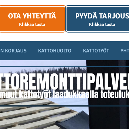
OTA YHTEYTTÄ
PYYDÄ TARJOU
Klikkaa tästä
Klikkaa tästä
N KORJAUS
KATTOHUOLTO
KATTOTYÖT
YHT
TTOREMONTTIPALVE
muut kattotyöt laadukkaalla toteutuk