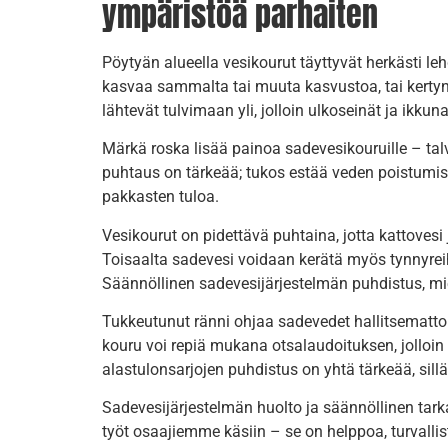
ympäristöä parhaiten
Pöytyän alueella vesikourut täyttyvät herkästi l
kasvaa sammalta tai muuta kasvustoa, tai kertyn
lähtevät tulvimaan yli, jolloin ulkoseinät ja ikku
Märkä roska lisää painoa sadevesikouruille – talv
puhtaus on tärkeää; tukos estää veden poistumise
pakkasten tuloa.
Vesikourut on pidettävä puhtaina, jotta kattoves
Toisaalta sadevesi voidaan kerätä myös tynnyrei
Säännöllinen sadevesijärjestelmän puhdistus, miel
Tukkeutunut ränni ohjaa sadevedet hallitsemattomas
kouru voi repiä mukana otsalaudoituksen, jolloin
alastulonsarjojen puhdistus on yhtä tärkeää, sill
Sadevesijärjestelmän huolto ja säännöllinen tark
työt osaajiemme käsiin – se on helppoa, turvalli