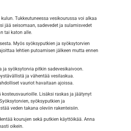
an kulun. Tukkeutuneessa vesikourussa voi alkaa
esi jää seisomaan, sadevedet ja sulamisvedet
 tai katon alle.
uksesta. Myös syöksyputkien ja syöksytorvien
ajoittaa lehtien putoamisen jälkeen mutta ennen
 ja syöksytorvia pitkin sadevesikaivoon.
ystävällistä ja vähentää vesilaskua.
hdolliset vauriot havaitaan ajoissa.
 kosteusvaurioille. Lisäksi raskas ja jäätynyt
 Syöksytorvien, syöksyputkien ja
stää veden takana oleviin rakenteisiin.
identää kourujen sekä putkien käyttöikää. Anna
asti oikein.