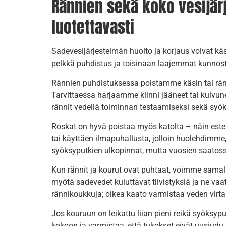
Rännien sekä koko vesijärj
luotettavasti
Sadevesijärjestelmän huolto ja korjaus voivat käs
pelkkä puhdistus ja toisinaan laajemmat kunnost
Rännien puhdistuksessa poistamme käsin tai ränni
Tarvittaessa harjaamme kiinni jääneet tai kuivun
rännit vedellä toiminnan testaamiseksi sekä syö
Roskat on hyvä poistaa myös katolta – näin estet
tai käyttäen ilmapuhallusta, jolloin huolehdimm
syöksyputkien ulkopinnat, mutta vuosien saatossa
Kun rännit ja kourut ovat puhtaat, voimme samalla
myötä sadevedet kuluttavat tiivistyksiä ja ne va
rännikoukkuja; oikea kaato varmistaa veden virta
Jos kouruun on leikattu liian pieni reikä syöksy
kokoon ja varmistaa, että tukokset eivät uusiudu