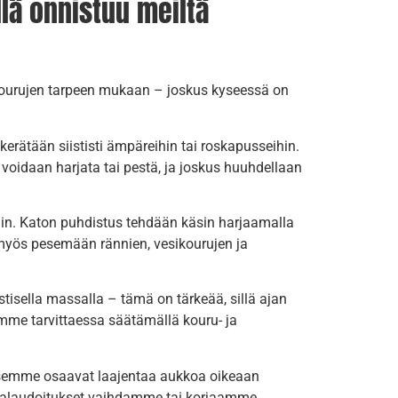
lä onnistuu meiltä
ja kourujen tarpeen mukaan – joskus kyseessä on
erätään siististi ämpäreihin tai roskapusseihin.
voidaan harjata tai pestä, ja joskus huuhdellaan
ihin. Katon puhdistus tehdään käsin harjaamalla
myös pesemään rännien, vesikourujen ja
stisella massalla – tämä on tärkeää, sillä ajan
amme tarvittaessa säätämällä kouru- ja
laisemme osaavat laajentaa aukkoa oikeaan
 otsalaudoitukset vaihdamme tai korjaamme