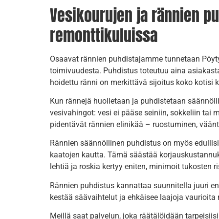
Vesikourujen ja rännien pu
remonttikuluissa
Osaavat rännien puhdistajamme tunnetaan Pöytyä
toimivuudesta. Puhdistus toteutuu aina asiakasta j
hoidettu ränni on merkittävä sijoitus koko kotisi 
Kun rännejä huolletaan ja puhdistetaan säännölli
vesivahingot: vesi ei pääse seiniin, sokkeliin t
pidentävät rännien elinikää – ruostuminen, vään
Rännien säännöllinen puhdistus on myös edullisin
kaatojen kautta. Tämä säästää korjauskustannuksi
lehtiä ja roskia kertyy eniten, minimoit tukosten
Rännien puhdistus kannattaa suunnitella juuri en
kestää säävaihtelut ja ehkäisee laajoja vaurioit
Meillä saat palvelun, joka räätälöidään tarpeisii