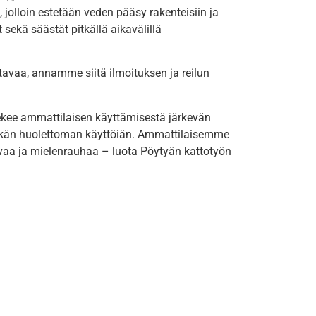
, jolloin estetään veden pääsy rakenteisiin ja
sekä säästät pitkällä aikavälillä
avaa, annamme siitä ilmoituksen ja reilun
 tekee ammattilaisen käyttämisestä järkevän
itkän huolettoman käyttöiän. Ammattilaisemme
vaivaa ja mielenrauhaa – luota Pöytyän kattotyön