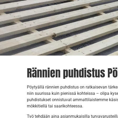
Rännien puhdistus Pö
Pöytyällä rännien puhdistus on ratkaisevan tärke
niin suurissa kuin pienissä kohteissa – olipa kyse
puhdistukset onnistuvat ammattilaistemme käsis
mökkitiellä tai saarikohteessa.
Työ tehdään aina asianmukaisilla turvavarusteil