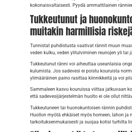
kokonaisvaltaisesti. Pyydä ammattilainen rännien h
Tukkeutunut ja huonokuntoi
muitakin harmillisia riskej
Tunnistat puhdistusta vaativat rännit muun muass
veden kulku, veden ylitulviminen reunojen yli ta
Tukkeutunut ränni voi aiheuttaa useanlaisia onge
kulumista. Jos sadevesi ei poistu kouruista norma
ylimääräinen paino rasittaa kiinnikkeitä ja voi pi
Sammaleen kasvu kouruissa viittaa jatkuvaan kost
että sadevesijärjestelmän huolto ei ole ollut riittä
Tukkeutuneen tai huonokuntoisen rännin puhdist
Huollon myötä ehkäiset myös homeen, lahon ja m
tarkoituksenmukaisesti ja suojaa kotisi turhilta l