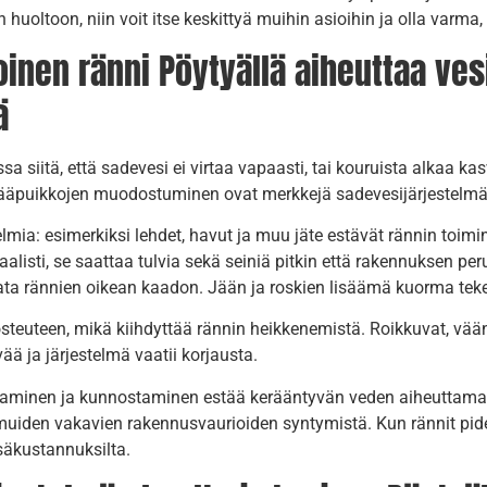
uoltoon, niin voit itse keskittyä muihin asioihin ja olla varma,
nen ränni Pöytyällä aiheuttaa ves
ä
a siitä, että sadevesi ei virtaa vapaasti, tai kouruista alkaa 
i jääpuikkojen muodostuminen ovat merkkejä sadevesijärjestelmän
lmia: esimerkiksi lehdet, havut ja muu jäte estävät rännin toim
alisti, se saattaa tulvia sekä seiniä pitkin että rakennuksen p
lata rännien oikean kaadon. Jään ja roskien lisäämä kuorma tekee 
euteen, mikä kiihdyttää rännin heikkenemistä. Roikkuvat, väänty
vää ja järjestelmä vaatii korjausta.
aminen ja kunnostaminen estää kerääntyvän veden aiheuttamat 
uiden vakavien rakennusvaurioiden syntymistä. Kun rännit pide
isäkustannuksilta.