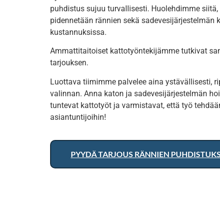
puhdistus sujuu turvallisesti. Huolehdimme siitä, 
pidennetään rännien sekä sadevesijärjestelmän kä
kustannuksissa.
Ammattitaitoiset kattotyöntekijämme tutkivat sa
tarjouksen.
Luottava tiimimme palvelee aina ystävällisesti, r
valinnan. Anna katon ja sadevesijärjestelmän h
tuntevat kattotyöt ja varmistavat, että työ tehdää
asiantuntijoihin!
PYYDÄ TARJOUS RÄNNIEN PUHDISTUK