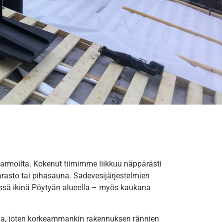
 armoilta. Kokenut tiimimme liikkuu näppärästi
varasto tai pihasauna. Sadevesijärjestelmien
issä ikinä Pöytyän alueella – myös kaukana
oja, joten korkeammankin rakennuksen rännien