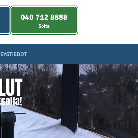
S
040 712 8888
Soita
EYSTIEDOT
LUT
sella!