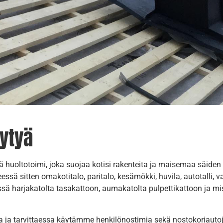
ytyä
ä huoltotoimi, joka suojaa kotisi rakenteita ja maisemaa säiden
essä sitten omakotitalo, paritalo, kesämökki, huvila, autotalli, 
sä harjakatolta tasakattoon, aumakatolta pulpettikattoon ja m
la ja tarvittaessa käytämme henkilönostimia sekä nostokoriaut