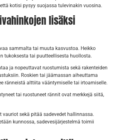
 että kotisi pysyy suojassa tulevinakin vuosina.
ivahinkojen lisäksi
kasvaa sammalta tai muuta kasvustoa. Heikko
 tukoksesta tai puutteellisesta huollosta.
intaa ja nopeuttavat ruostumista sekä rakenteiden
erustuksiin. Roskien tai jäämassan aiheuttama
ränneistä alttiita vääntymiselle tai irtoamiselle.
neet tai ruostuneet rännit ovat merkkejä siitä,
vauriot sekä pitää sadevedet hallinnassa.
tään kunnossa, sadevesijärjestelmä toimii