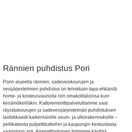
Rännien puhdistus Pori
Porin alueella rännien, sadevesikourujen ja
vesijärjestelmien puhdistus on tehokkain tapa ehkäistä
home- ja kosteusvaurioita niin omakotitaloissa kuin
kesämökeilläkin. Kattoremonttipalvelultamme saat
räystäskourujen ja sadevesijärjestelmän puhdistuksen
taidokkaasti kaikenlaisille asuin- ja ulkorakennuksille –
peltikatoista pulpettikattoihin ja kaupungin keskustasta
saaristoon asti. Ammattitaitoinen tiimimme käyttää