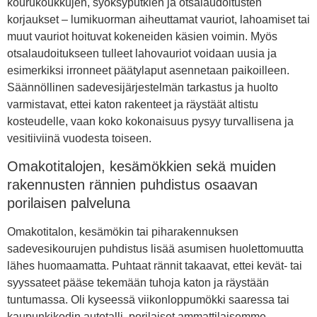
kourukoukkujen, syöksyputkien ja otsalaudoitusten
korjaukset – lumikuorman aiheuttamat vauriot, lahoamiset tai
muut vauriot hoituvat kokeneiden käsien voimin. Myös
otsalaudoitukseen tulleet lahovauriot voidaan uusia ja
esimerkiksi irronneet päätylaput asennetaan paikoilleen.
Säännöllinen sadevesijärjestelmän tarkastus ja huolto
varmistavat, ettei katon rakenteet ja räystäät altistu
kosteudelle, vaan koko kokonaisuus pysyy turvallisena ja
vesitiiviinä vuodesta toiseen.
Omakotitalojen, kesämökkien sekä muiden
rakennusten rännien puhdistus osaavan
porilaisen palveluna
Omakotitalon, kesämökin tai piharakennuksen
sadevesikourujen puhdistus lisää asumisen huolettomuutta
lähes huomaamatta. Puhtaat rännit takaavat, ettei kevät- tai
syyssateet pääse tekemään tuhoja katon ja räystään
tuntumassa. Oli kyseessä viikonloppumökki saaressa tai
kaupunkikodin autotalli, porilaiset ammattilaisemme