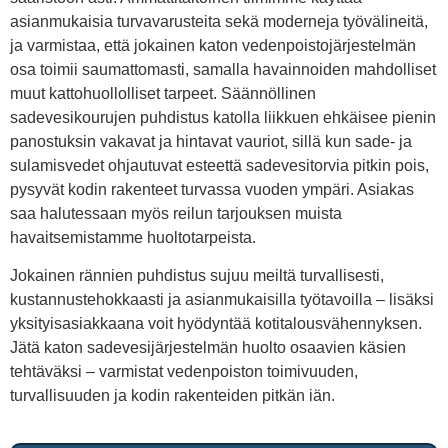
asianmukaisia turvavarusteita sekä moderneja työvälineitä,
ja varmistaa, että jokainen katon vedenpoistojärjestelmän
osa toimii saumattomasti, samalla havainnoiden mahdolliset
muut kattohuollolliset tarpeet. Säännöllinen
sadevesikourujen puhdistus katolla liikkuen ehkäisee pienin
panostuksin vakavat ja hintavat vauriot, sillä kun sade- ja
sulamisvedet ohjautuvat esteettä sadevesitorvia pitkin pois,
pysyvät kodin rakenteet turvassa vuoden ympäri. Asiakas
saa halutessaan myös reilun tarjouksen muista
havaitsemistamme huoltotarpeista.
Jokainen rännien puhdistus sujuu meiltä turvallisesti,
kustannustehokkaasti ja asianmukaisilla työtavoilla – lisäksi
yksityisasiakkaana voit hyödyntää kotitalousvähennyksen.
Jätä katon sadevesijärjestelmän huolto osaavien käsien
tehtäväksi – varmistat vedenpoiston toimivuuden,
turvallisuuden ja kodin rakenteiden pitkän iän.