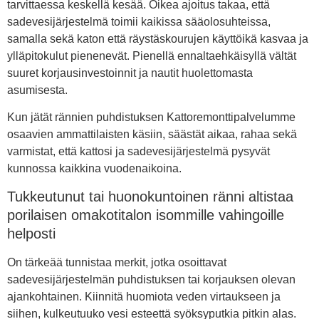
tarvittaessa keskellä kesää. Oikea ajoitus takaa, että
sadevesijärjestelmä toimii kaikissa sääolosuhteissa,
samalla sekä katon että räystäskourujen käyttöikä kasvaa ja
ylläpitokulut pienenevät. Pienellä ennaltaehkäisyllä vältät
suuret korjausinvestoinnit ja nautit huolettomasta
asumisesta.
Kun jätät rännien puhdistuksen Kattoremonttipalvelumme
osaavien ammattilaisten käsiin, säästät aikaa, rahaa sekä
varmistat, että kattosi ja sadevesijärjestelmä pysyvät
kunnossa kaikkina vuodenaikoina.
Tukkeutunut tai huonokuntoinen ränni altistaa
porilaisen omakotitalon isommille vahingoille
helposti
On tärkeää tunnistaa merkit, jotka osoittavat
sadevesijärjestelmän puhdistuksen tai korjauksen olevan
ajankohtainen. Kiinnitä huomiota veden virtaukseen ja
siihen, kulkeutuuko vesi esteettä syöksyputkia pitkin alas.