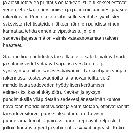
ja alastulotorvien puhtaus on tärkeää, sillä tukokset estävät
veden tehokkaan poistumisen ja pahimmillaan vesi pääsee
rakenteisiin. Poriin ja sen läheiselle seudulle tyypillisten
syksyisten lehtisateiden jälkeen rännien puhdistaminen
kannattaa tehdä ennen talvipakkasia, jolloin
sadevesijärjestelmä on valmis vastaanottamaan talven
haasteet.
Säännöllinen puhdistus tarkoittaa, että katolta valuvat sade-
ja sulamisvedet virtaavat vapaasti vesikouruja ja
syöksytorvia pitkin sadevesikaivoihin. Tämä ohjaus suojaa
rakennusta kosteusvaurioilta ja lahovaurioilta, sekä
mahdollistaa sadeveden hyödyllisen keräämisen
esimerkiksi kastelukäyttöön. Kevään ja syksyn
puhdistuksilla ylläpidetään sadevesijärjestelmän kuntoa,
havaitaan mahdolliset vuodot ja varmistetaan, etteivät rännit
tai sadevesitorvet pääse tukkeutumaan. Talvisin
puhdistamattomat ja painavat rännit repeävät helposti irti,
jolloin korjaustarpeet ja vahingot kasvavat nopeasti. Koko