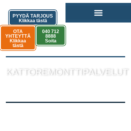
PYYDÄ TARJOUS
Klikkaa tästä
OTA
040 712
YHTEYTTÄ
8888
Klikkaa
Soita
tästä
KATTOREMONTTIPALVELUT
sekä muut kattotyöt laadukkaalla
toteutuksella!