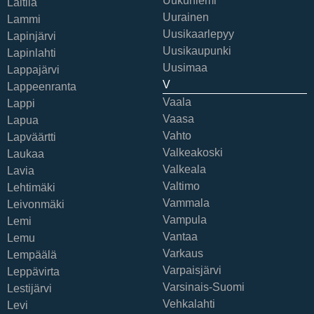
Uukuniemi
Laitila
Uurainen
Lammi
Uusikaarlepyy
Lapinjärvi
Uusikaupunki
Lapinlahti
Uusimaa
Lappajärvi
V
Lappeenranta
Vaala
Lappi
Vaasa
Lapua
Vahto
Lapväärtti
Valkeakoski
Laukaa
Valkeala
Lavia
Valtimo
Lehtimäki
Vammala
Leivonmäki
Vampula
Lemi
Vantaa
Lemu
Varkaus
Lempäälä
Varpaisjärvi
Leppävirta
Varsinais-Suomi
Lestijärvi
Vehkalahti
Levi