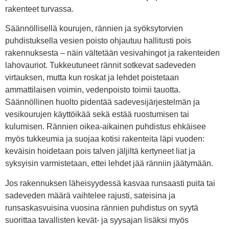
rakenteet turvassa.
Säännöllisellä kourujen, rännien ja syöksytorvien
puhdistuksella vesien poisto ohjautuu hallitusti pois
rakennuksesta – näin vältetään vesivahingot ja rakenteiden
lahovauriot. Tukkeutuneet rännit sotkevat sadeveden
virtauksen, mutta kun roskat ja lehdet poistetaan
ammattilaisen voimin, vedenpoisto toimii tauotta.
Säännöllinen huolto pidentää sadevesijärjestelmän ja
vesikourujen käyttöikää sekä estää ruostumisen tai
kulumisen. Rännien oikea-aikainen puhdistus ehkäisee
myös tukkeumia ja suojaa kotisi rakenteita läpi vuoden:
keväisin hoidetaan pois talven jäljiltä kertyneet liat ja
syksyisin varmistetaan, ettei lehdet jää ränniin jäätymään.
Jos rakennuksen läheisyydessä kasvaa runsaasti puita tai
sadeveden määrä vaihtelee rajusti, sateisina ja
runsaskasvuisina vuosina rännien puhdistus on syytä
suorittaa tavallisten kevät- ja syysajan lisäksi myös