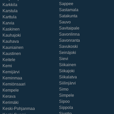
Sappee
Karkkila
Sastamala
Karstula
Satakunta
Karttula
Sauvo
Karvia
Savitaipale
Kaskinen
Savonlinna
Kauhajoki
Savonranta
Kauhava
Savukoski
Kauniainen
Seinäjoki
Kaustinen
Sievi
Keitele
Siikainen
Kemi
Siikajoki
Kemijärvi
Siikalatva
Keminmaa
Siilinjärvi
Kemiönsaari
Simo
Kempele
Simpele
Kerava
Sipoo
Kerimäki
Sippola
Keski-Pohjanmaa
Siuntio