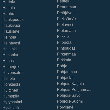
Pertteli
Hartola
Pertunmaa
Hattula
Petäjävesi
Hauho
Pieksämäki
Haukipudas
Pielavesi
Haukivuori
Pietarsaari
Hausjärvi
Piikkiö
Heinola
Piippola
Heinävesi
Pihtipudas
Helsinki
Pirkanmaa
Himanka
Pirkkala
Himos
Pohja
Hinnerjoki
Pohjanmaa
Hirvensalmi
Pohjaslahti
Hollola
Pohjois-Karjala
Honkajoki
Pohjois-Pohjanmaa
Huittinen
Pohjois-Savo
Humppila
Pohjois-Suomi
Hyrynsalmi
Polvijärvi
Hyvinkää