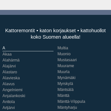
Kattoremontit • katon korjaukset • kattohuollot
koko Suomen alueella!
A
Multia
Muonio
Akaa
Mustasaari
Alahärmä
Muurame
Alajärvi
Muurla
Alastaro
Mynämäki
Alavieska
Myrskylä
Alavus
Mäntsälä
Angelniemi
Mänttä
Anjalankoski
Mänttä-Vilppula
Anttola
Mäntyharju
Artjärvi