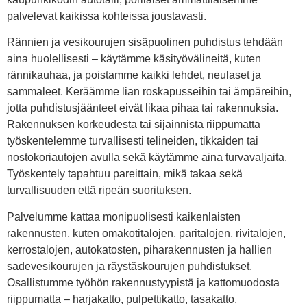
palvelevat kaikissa kohteissa joustavasti.
Rännien ja vesikourujen sisäpuolinen puhdistus tehdään
aina huolellisesti – käytämme käsityövälineitä, kuten
rännikauhaa, ja poistamme kaikki lehdet, neulaset ja
sammaleet. Keräämme lian roskapusseihin tai ämpäreihin,
jotta puhdistusjäänteet eivät likaa pihaa tai rakennuksia.
Rakennuksen korkeudesta tai sijainnista riippumatta
työskentelemme turvallisesti telineiden, tikkaiden tai
nostokoriautojen avulla sekä käytämme aina turvavaljaita.
Työskentely tapahtuu pareittain, mikä takaa sekä
turvallisuuden että ripeän suorituksen.
Palvelumme kattaa monipuolisesti kaikenlaisten
rakennusten, kuten omakotitalojen, paritalojen, rivitalojen,
kerrostalojen, autokatosten, piharakennusten ja hallien
sadevesikourujen ja räystäskourujen puhdistukset.
Osallistumme työhön rakennustyypistä ja kattomuodosta
riippumatta – harjakatto, pulpettikatto, tasakatto,