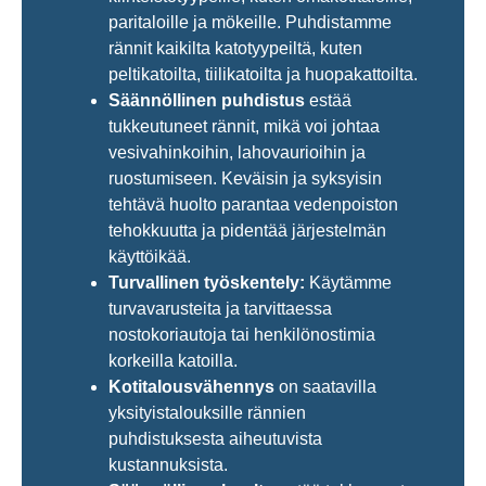
paritaloille ja mökeille. Puhdistamme
rännit kaikilta katotyypeiltä, kuten
peltikatoilta, tiilikatoilta ja huopakattoilta.
Säännöllinen puhdistus
estää
tukkeutuneet rännit, mikä voi johtaa
vesivahinkoihin, lahovaurioihin ja
ruostumiseen. Keväisin ja syksyisin
tehtävä huolto parantaa vedenpoiston
tehokkuutta ja pidentää järjestelmän
käyttöikää.
Turvallinen työskentely:
Käytämme
turvavarusteita ja tarvittaessa
nostokoriautoja tai henkilönostimia
korkeilla katoilla.
Kotitalousvähennys
on saatavilla
yksityistalouksille rännien
puhdistuksesta aiheutuvista
kustannuksista.