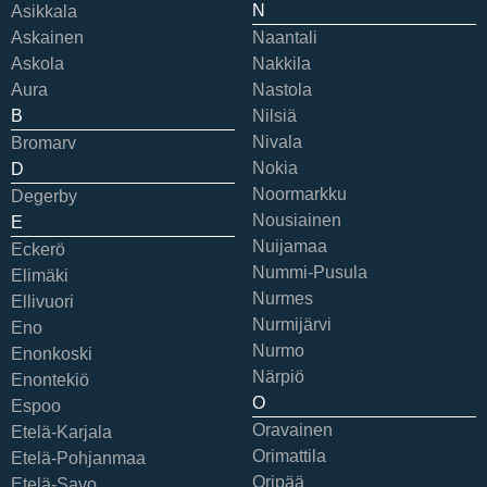
N
Asikkala
Askainen
Naantali
Askola
Nakkila
Aura
Nastola
B
Nilsiä
Nivala
Bromarv
Nokia
D
Noormarkku
Degerby
Nousiainen
E
Nuijamaa
Eckerö
Nummi-Pusula
Elimäki
Nurmes
Ellivuori
Nurmijärvi
Eno
Nurmo
Enonkoski
Närpiö
Enontekiö
O
Espoo
Oravainen
Etelä-Karjala
Orimattila
Etelä-Pohjanmaa
Oripää
Etelä-Savo