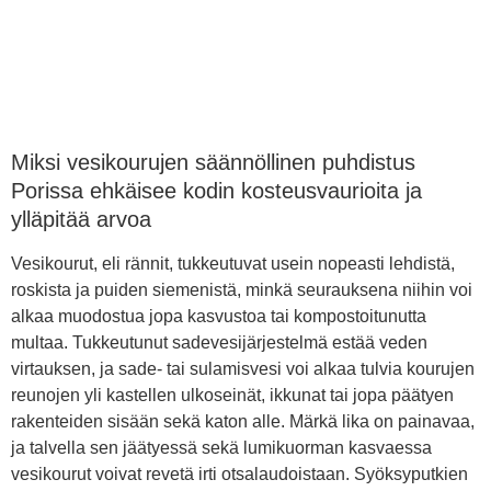
Miksi vesikourujen säännöllinen puhdistus
Porissa ehkäisee kodin kosteusvaurioita ja
ylläpitää arvoa
Vesikourut, eli rännit, tukkeutuvat usein nopeasti lehdistä,
roskista ja puiden siemenistä, minkä seurauksena niihin voi
alkaa muodostua jopa kasvustoa tai kompostoitunutta
multaa. Tukkeutunut sadevesijärjestelmä estää veden
virtauksen, ja sade- tai sulamisvesi voi alkaa tulvia kourujen
reunojen yli kastellen ulkoseinät, ikkunat tai jopa päätyen
rakenteiden sisään sekä katon alle. Märkä lika on painavaa,
ja talvella sen jäätyessä sekä lumikuorman kasvaessa
vesikourut voivat revetä irti otsalaudoistaan. Syöksyputkien