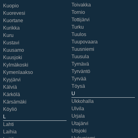
Toivakka
Kuopio
Tornio
Kuorevesi
Tottijärvi
Kuortane
Turku
Kurikka
Tuulos
Kuru
Tuupovaara
Kustavi
Tuusniemi
Kuusamo
Tuusula
Kuusjoki
Tyrnävä
Kylmäkoski
Tyrväntö
Kymenlaakso
Tyrvää
Kyyjärvi
Töysä
Kälviä
U
Kärkölä
Ukkohalla
Kärsämäki
Ulvila
Köyliö
Urjala
L
Utajärvi
Lahti
Utsjoki
Laihia