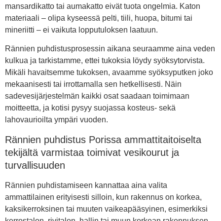
mansardikatto tai aumakatto eivät tuota ongelmia. Katon
materiaali – olipa kyseessä pelti, tiili, huopa, bitumi tai
mineriitti – ei vaikuta lopputuloksen laatuun.
Rännien puhdistusprosessin aikana seuraamme aina veden
kulkua ja tarkistamme, ettei tukoksia löydy syöksytorvista.
Mikäli havaitsemme tukoksen, avaamme syöksyputken joko
mekaanisesti tai irrottamalla sen hetkellisesti. Näin
sadevesijärjestelmän kaikki osat saadaan toimimaan
moitteetta, ja kotisi pysyy suojassa kosteus- sekä
lahovaurioilta ympäri vuoden.
Rännien puhdistus Porissa ammattitaitoiselta
tekijältä varmistaa toimivat vesikourut ja
turvallisuuden
Rännien puhdistamiseen kannattaa aina valita
ammattilainen erityisesti silloin, kun rakennus on korkea,
kaksikerroksinen tai muuten vaikeapääsyinen, esimerkiksi
kerrostalon, rivitalon, hallin tai muun korkean rakennuksen