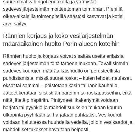
suuremmat vahingot ennakolta ja varmistat
sadevesijärjestelmän moitteettoman toiminnan. Pienillä
oikea-aikaisilla toimenpiteillä säästösi kasvavat ja kotisi
arvo säilyy.
Rännien korjaus ja koko vesijärjestelmän
määräaikainen huolto Porin alueen koteihin
Rännien huolto ja korjaus voivat sisältää useita erilaisia
sadevesijärjestelmän töitä tarpeen mukaan. Tavallisimmin
sadevesikourujen määräaikaishuolto on perusteellista
puhdistamista, missä suuret roskat – kuten lehdet, neulaset,
oksat tai sammal – poistetaan käsin tai rännikauhalla.
Jätteet kerätään siististi ämpäreihin tai roskapusseihin, eikä
niitä jätetä pihapiiriin. Pinttyneet likakertymät voidaan
harjata tai pyyhkiä ja mahdollisuuksien mukaan kourun
ulkopinta pyyhitään tai harjataan puhtaaksi. Vesikourut
voidaan haluttaessa huuhdella vedellä, jolloin vesikaadot ja
mahdolliset tukokset havaitaan helposti.