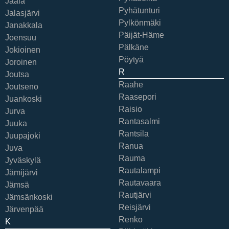
Jaala
Pyhätunturi
Jalasjärvi
Pylkönmäki
Janakkala
Päijät-Häme
Joensuu
Pälkäne
Jokioinen
Pöytyä
Joroinen
R
Joutsa
Raahe
Joutseno
Raasepori
Juankoski
Raisio
Jurva
Rantasalmi
Juuka
Rantsila
Juupajoki
Ranua
Juva
Rauma
Jyväskylä
Rautalampi
Jämijärvi
Rautavaara
Jämsä
Rautjärvi
Jämsänkoski
Reisjärvi
Järvenpää
Renko
K