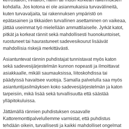
kohdalla. Jos kotona ei ole asianmukaisia turvavälineitä,
kuten turvavaljaita, tai rakennuksen ympäristö on
epätasainen ja tikkaiden turvallinen asettaminen on vaikeaa,
jättää useimmat työ mielellään ammattilaiselle. Jyrkät katot,
pitkät ja korkeat rännit sekä mahdollisesti huonokuntoiset,
ruostuneet tai haurastuneet sadevesikourut lisäävät
mahdollisia riskejä merkittävästi.
Asiantuntevat rännin puhdistajat tunnistavat myös katon
sekä sadevesijärjestelmän kunnon nopeasti ja ilmoittavat
asiakkaalle, mikäli saumauksissa, liitoskohdissa tai
päädyissä havaitsee vuotoja. Samalla palvelulla saa myös
asiantuntijasilmäyksen koko sadevesijärjestelmän ja katon
tarpeisiin, mikä lisää sekä turvallisuutta että säästää
ylläpitokuluissa.
Jättämällä rännien puhdistuksen osaavalle
Kattoremonttipalvelullemme varmistat, että puhdistus
tehdään oikein, turvallisesti ja kaikki mahdolliset ongelmat