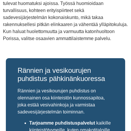
tulevat huomatuksi ajoissa. Työssä huomioidaan
turvallisuus, kohteen erityispiirteet sekä
sadevesijärjestelmän kokonaiskunto, mikä takaa
rakennuksellesi pitkän elinkaaren ja vähentää ylläpitokuluja.
Kun haluat huolettomuutta ja varmuutta katonhuoltoon
Porissa, valitse osaavien ammattilaistemme palvelu.
Rännien ja vesikourujen
puhdistus pähkinänkuoressa
Rännien ja vesikourujen puhdistus on
olennainen osa kiinteistön kunnossapitoa,
joka estää vesivahinkoja ja varmistaa
sadevesijärjestelmän toiminnan.
Tarjoamme puhdistuspalvelut
kaikille
kiinteistötyypeille, kuten omakotitaloille,