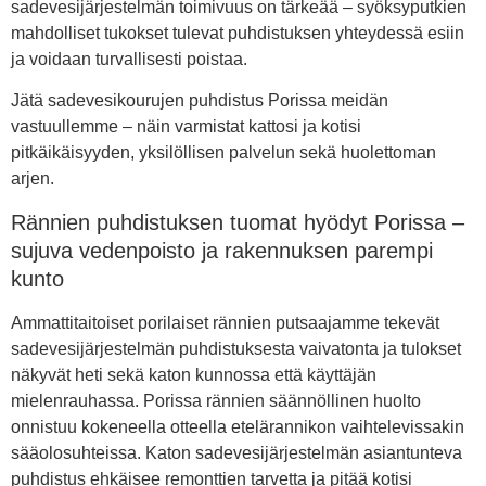
sadevesijärjestelmän toimivuus on tärkeää – syöksyputkien
mahdolliset tukokset tulevat puhdistuksen yhteydessä esiin
ja voidaan turvallisesti poistaa.
Jätä sadevesikourujen puhdistus Porissa meidän
vastuullemme – näin varmistat kattosi ja kotisi
pitkäikäisyyden, yksilöllisen palvelun sekä huolettoman
arjen.
Rännien puhdistuksen tuomat hyödyt Porissa –
sujuva vedenpoisto ja rakennuksen parempi
kunto
Ammattitaitoiset porilaiset rännien putsaajamme tekevät
sadevesijärjestelmän puhdistuksesta vaivatonta ja tulokset
näkyvät heti sekä katon kunnossa että käyttäjän
mielenrauhassa. Porissa rännien säännöllinen huolto
onnistuu kokeneella otteella etelärannikon vaihtelevissakin
sääolosuhteissa. Katon sadevesijärjestelmän asiantunteva
puhdistus ehkäisee remonttien tarvetta ja pitää kotisi