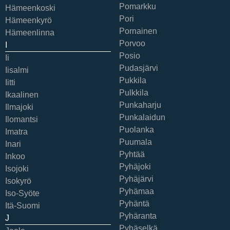
Pomarkku
Hämeenkoski
Pori
Hämeenkyrö
Pornainen
Hämeenlinna
Porvoo
I
Posio
Ii
Pudasjärvi
Iisalmi
Pukkila
Iitti
Pulkkila
Ikaalinen
Punkaharju
Ilmajoki
Punkalaidun
Ilomantsi
Puolanka
Imatra
Puumala
Inari
Pyhtää
Inkoo
Pyhäjoki
Isojoki
Pyhäjärvi
Isokyrö
Pyhämaa
Iso-Syöte
Pyhäntä
Itä-Suomi
Pyhäranta
J
Pyhäselkä