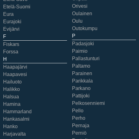
Orivesi
Etelä-Suomi
Oulainen
Eura
Oulu
Eurajoki
Outokumpu
Evijärvi
P
F
Padasjoki
Fiskars
Paimio
Forssa
Pallastunturi
H
Paltamo
Haapajärvi
Parainen
Haapavesi
Parikkala
Hailuoto
Parkano
Halikko
Pattijoki
Halsua
Pelkosenniemi
Hamina
Pello
Hammarland
Perho
Hankasalmi
Pernaja
Hanko
Perniö
Harjavalta