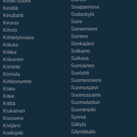
Keski-Suomi
Snappertuna
Kestilä
Sodankylä
Kesälahti
Soini
Keuruu
Somerniemi
Kihniö
Somero
Kiihtelysvaara
Sonkajärvi
Kiikala
Sotkamo
Kiikka
Sulkava
Kiikoinen
Sumiainen
Kiiminki
Suolahti
Kinnula
Suomenniemi
Kirkkonummi
Suomusjärvi
Kisko
Suomussalmi
Kitee
Suomutunturi
Kittilä
Suonenjoki
Kiukainen
Sysmä
Kiuruvesi
Säkylä
Kivijärvi
Säynätsalo
Kodisjoki