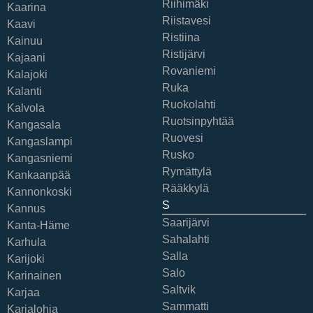
Riihimäki
Kaarina
Riistavesi
Kaavi
Ristiina
Kainuu
Ristijärvi
Kajaani
Rovaniemi
Kalajoki
Ruka
Kalanti
Ruokolahti
Kalvola
Ruotsinpyhtää
Kangasala
Ruovesi
Kangaslampi
Rusko
Kangasniemi
Rymättylä
Kankaanpää
Rääkkylä
Kannonkoski
S
Kannus
Saarijärvi
Kanta-Häme
Sahalahti
Karhula
Salla
Karijoki
Salo
Karinainen
Saltvik
Karjaa
Sammatti
Karjalohja