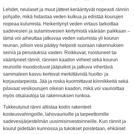
Lehdet, neulaset ja muut jätteet kerääntyvät nopeasti rännin
pohjalle, mikä hidastaa veden kulkua ja edistää kourujen
nopeaa kulumista. Heikentynyt veden virtaus tarkoittaa
sadevesien ja sulamisvesien kertymistä väärään paikkaan –
tämä voi aiheuttaa jatkuvaa veden valumista yli kourun
reunan, jolloin vesi päätyy helposti suoraan rakennuksen
seiniä ja perustuksia vasten. Roikkuvat, ruostuneet tai
vääntyneet rännit, rännien kaadon virheet sekä kourun
reunoille muodostuvat jääpuikot ja jatkuva vihertävä
sammaleen kasvu kertovat merkittävistä huolto- ja
korjaustarpeista. Jää ja roska kuormittavat kiinnikkeitä sekä
pilavaat vesikourujen oikean kaadon, mikä voi vaurioittaa
myös otsalautoja tai rakennuksen runkoa.
Tukkeutunut ränni altistaa kodin rakenteet
kosteusvahingoille, lahovaurioille ja tarpeettomille
sadevesijärjestelmän uusimisinvestoinneille. Kun rännit ja
kourut pidetään kunnossa ja tukokset poistetaan, ehkäiset