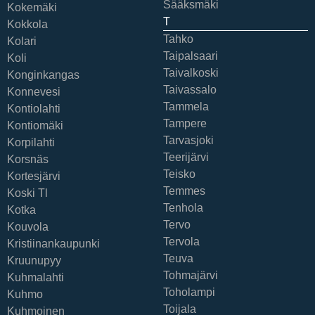
Sääksmäki
Kokemäki
T
Kokkola
Tahko
Kolari
Taipalsaari
Koli
Taivalkoski
Konginkangas
Taivassalo
Konnevesi
Tammela
Kontiolahti
Tampere
Kontiomäki
Tarvasjoki
Korpilahti
Teerijärvi
Korsnäs
Teisko
Kortesjärvi
Temmes
Koski Tl
Tenhola
Kotka
Tervo
Kouvola
Tervola
Kristiinankaupunki
Teuva
Kruunupyy
Tohmajärvi
Kuhmalahti
Toholampi
Kuhmo
Toijala
Kuhmoinen