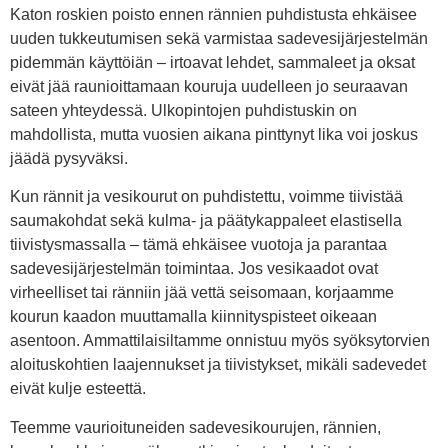
Katon roskien poisto ennen rännien puhdistusta ehkäisee
uuden tukkeutumisen sekä varmistaa sadevesijärjestelmän
pidemmän käyttöiän – irtoavat lehdet, sammaleet ja oksat
eivät jää raunioittamaan kouruja uudelleen jo seuraavan
sateen yhteydessä. Ulkopintojen puhdistuskin on
mahdollista, mutta vuosien aikana pinttynyt lika voi joskus
jäädä pysyväksi.
Kun rännit ja vesikourut on puhdistettu, voimme tiivistää
saumakohdat sekä kulma- ja päätykappaleet elastisella
tiivistysmassalla – tämä ehkäisee vuotoja ja parantaa
sadevesijärjestelmän toimintaa. Jos vesikaadot ovat
virheelliset tai ränniin jää vettä seisomaan, korjaamme
kourun kaadon muuttamalla kiinnityspisteet oikeaan
asentoon. Ammattilaisiltamme onnistuu myös syöksytorvien
aloituskohtien laajennukset ja tiivistykset, mikäli sadevedet
eivät kulje esteettä.
Teemme vaurioituneiden sadevesikourujen, rännien,