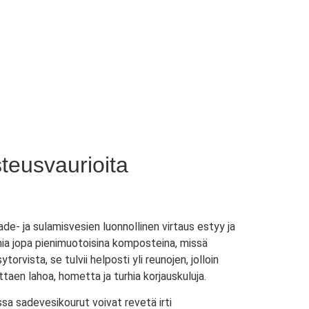
teusvaurioita
de- ja sulamisvesien luonnollinen virtaus estyy ja
imia jopa pienimuotoisina komposteina, missä
rvista, se tulvii helposti yli reunojen, jolloin
ttaen lahoa, hometta ja turhia korjauskuluja.
ssa sadevesikourut voivat revetä irti