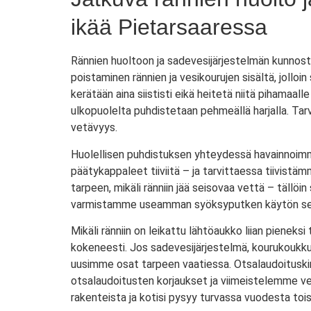
ikää Pietarsaaressa
Rännien huoltoon ja sadevesijärjestelmän kunnostuk
poistaminen rännien ja vesikourujen sisältä, joll
kerätään aina siististi eikä heitetä niitä pihamaall
ulkopuolelta puhdistetaan pehmeällä harjalla. Tar
vetävyys.
Huolellisen puhdistuksen yhteydessä havainnoimme
päätykappaleet tiiviitä – ja tarvittaessa tiivistäm
tarpeen, mikäli ränniin jää seisovaa vettä – tällöi
varmistamme useamman syöksyputken käytön sekä 
Mikäli ränniin on leikattu lähtöaukko liian piene
kokeneesti. Jos sadevesijärjestelmä, kourukoukku,
uusimme osat tarpeen vaatiessa. Otsalaudoituskin 
otsalaudoitusten korjaukset ja viimeistelemme ves
rakenteista ja kotisi pysyy turvassa vuodesta toi