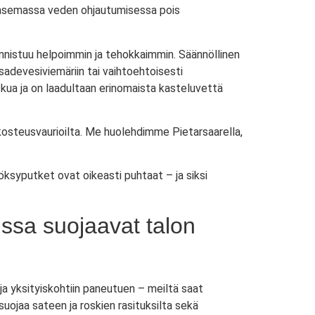
inasemassa veden ohjautumisessa pois
nnistuu helpoimmin ja tehokkaimmin. Säännöllinen
adevesiviemäriin tai vaihtoehtoisesti
skua ja on laadultaan erinomaista kasteluvettä
 kosteusvaurioilta. Me huolehdimme Pietarsaarella,
ksyputket ovat oikeasti puhtaat – ja siksi
ssa suojaavat talon
a yksityiskohtiin paneutuen – meiltä saat
uojaa sateen ja roskien rasituksilta sekä