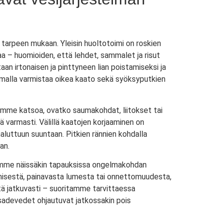
a tarpeen mukaan. Yleisin huoltotoimi on roskien
aa – huomioiden, että lehdet, sammalet ja risut
taan irtonaisen ja pinttyneen lian poistamiseksi ja
 samalla varmistaa oikea kaato sekä syöksyputkien
oimme katsoa, ovatko saumakohdat, liitokset tai
ää varmasti. Välillä kaatojen korjaaminen on
 haluttuun suuntaan. Pitkien rännien kohdalla
an.
rjaamme näissäkin tapauksissa ongelmakohdan
tymisestä, painavasta lumesta tai onnettomuudesta,
itä jatkuvasti – suoritamme tarvittaessa
 sadevedet ohjautuvat jatkossakin pois