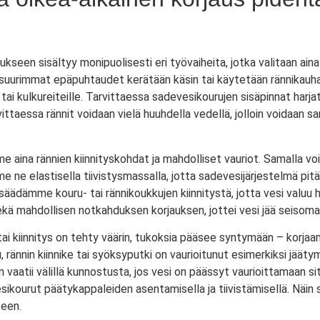
seen sisältyy monipuolisesti eri työvaiheita, jotka valitaan ain
oin suurimmat epäpuhtaudet kerätään käsin tai käytetään rännikauh
e tai kulkureiteille. Tarvittaessa sadevesikourujen sisäpinnat harja
vittaessa rännit voidaan vielä huuhdella vedellä, jolloin voidaan
 aina rännien kiinnityskohdat ja mahdolliset vauriot. Samalla v
me ne elastisella tiivistysmassalla, jotta sadevesijärjestelmä pit
n säädämme kouru- tai rännikoukkujen kiinnitystä, jotta vesi valuu
mahdollisen notkahduksen korjauksen, jottei vesi jää seisoma
ksi tai kiinnitys on tehty väärin, tukoksia pääsee syntymään – ko
 rännin kiinnike tai syöksyputki on vaurioitunut esimerkiksi jää
vaatii välillä kunnostusta, jos vesi on päässyt vaurioittamaan s
ikourut päätykappaleiden asentamisella ja tiivistämisellä. Näin
seen.