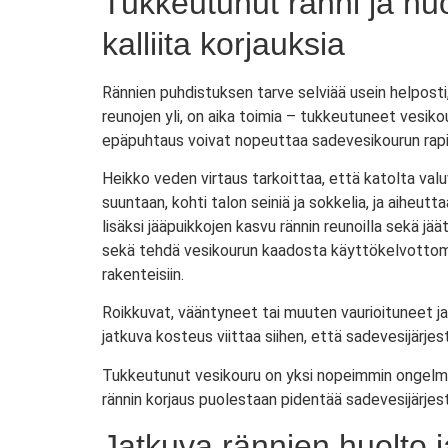
Tukkeutunut ränni ja hu
kalliita korjauksia
Rännien puhdistuksen tarve selviää usein helposti,
reunojen yli, on aika toimia – tukkeutuneet vesiko
epäpuhtaus voivat nopeuttaa sadevesikourun rapist
Heikko veden virtaus tarkoittaa, että katolta val
suuntaan, kohti talon seiniä ja sokkelia, ja aiheu
lisäksi jääpuikkojen kasvu rännin reunoilla sekä jä
sekä tehdä vesikourun kaadosta käyttökelvottoman
rakenteisiin.
Roikkuvat, vääntyneet tai muuten vaurioituneet j
jatkuva kosteus viittaa siihen, että sadevesijärjes
Tukkeutunut vesikouru on yksi nopeimmin ongelmiin
rännin korjaus puolestaan pidentää sadevesijärjes
Jatkuva rännien huolto j