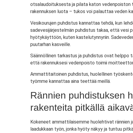
otsalaudoituksesta ja pilata katon vedenpoiston 
rakennuksen luota – tukos voi palauttaa veden kat
Vesikourujen puhdistus kannattaa tehdä, kun lehd
sadevesijärjestelmän puhdistus takaa, että vesi 
hyötykäyttöön, kuten kastelutynnyriin. Sadeveden 
puutarhan kasveille.
Säännöllinen tarkastus ja puhdistus ovat helppo t
että rakennuksesi vedenpoisto toimii moitteettoma
Ammattitaitoinen puhdistus, huolellinen työskente
työmme kannattaa aina teettää meillä.
Rännien puhdistuksen hy
rakenteita pitkällä aikavä
Kokeneet ammattilaisemme huolehtivat rännien ja 
laadukkaan työn, jonka hyöty näkyy ja tuntuu pitk