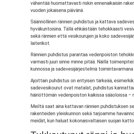
vähentää huomattavasti riskin ennenaikaisiin rakent
vuoden jokaisena päivänä.
Säännöllinen rännien puhdistus ja kattava sadevesi
hyväkuntoisina. Tällä ehkäistään tehokkaasti vesiv
sekä rännien että vesikourujen ja koko sadevesij
laiterikot.
Rännien puhdistus parantaa vedenpoiston tehokkuu
varmasti juuri sinne minne pitää. Näillä toimenpite
kunnossa ja sadevesijärjestelmä toimintavarmana
Ajoittain puhdistus on erityisen tärkeää, esimerkik
sadevesikourut ovat matalat, puhdistus kannattaa
häiriöttömän vedenpoiston kaikissa sääoloissa – n
Meiltä saat aina kattavan rännien puhdistuksen 
rakenteiden yleiskunnon sekä tarjoamme havainnois
meidät, kun haluat kokonaisvaltaisen suojan kattosi