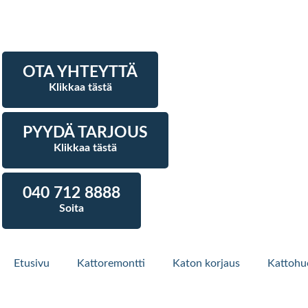
OTA YHTEYTTÄ
Klikkaa tästä
PYYDÄ TARJOUS
Klikkaa tästä
040 712 8888
Soita
Etusivu
Kattoremontti
Katon korjaus
Kattohu