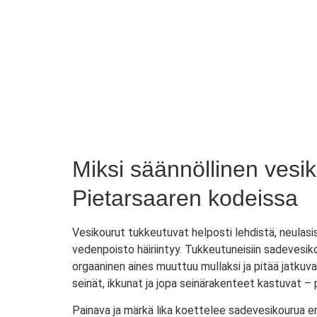
Miksi säännöllinen vesi
Pietarsaaren kodeissa
Vesikourut tukkeutuvat helposti lehdistä, neulasi
vedenpoisto häiriintyy. Tukkeutuneisiin sadevesik
orgaaninen aines muuttuu mullaksi ja pitää jatkuvaa
seinät, ikkunat ja jopa seinärakenteet kastuvat – p
Painava ja märkä lika koettelee sadevesikourua eri