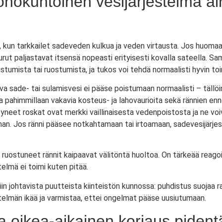
onokuntoinen vesijärjestelmä ai
 kun tarkkailet sadeveden kulkua ja veden virtausta. Jos huomaat
urut paljastavat itsensä nopeasti erityisesti kovalla sateella. S
umista tai ruostumista, ja tukos voi tehdä normaalisti hyvin toim
uva sade- tai sulamisvesi ei pääse poistumaan normaalisti – tällö
ttaa pahimmillaan vakavia kosteus- ja lahovaurioita sekä rännien e
ätyneet roskat ovat merkki vaillinaisesta vedenpoistosta ja ne voiv
. Jos ränni pääsee notkahtamaan tai irtoamaan, sadevesijärjest
a ruostuneet rännit kaipaavat välitöntä huoltoa. On tärkeää rea
telmä ei toimi kuten pitää.
 johtavista puutteista kiinteistön kunnossa: puhdistus suojaa ra
telmän ikää ja varmistaa, ettei ongelmat pääse uusiutumaan.
a oikea-aikainen korjaus pident