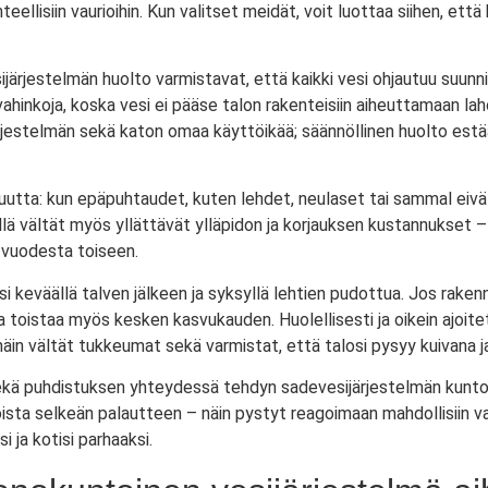
eellisiin vaurioihin. Kun valitset meidät, voit luottaa siihen, että
järjestelmän huolto varmistavat, että kaikki vesi ohjautuu suunnit
ahinkoja, koska vesi ei pääse talon rakenteisiin aiheuttamaan lah
ärjestelmän sekä katon omaa käyttöikää; säännöllinen huolto est
tta: kun epäpuhtaudet, kuten lehdet, neulaset tai sammal eivät t
illä vältät myös yllättävät ylläpidon ja korjauksen kustannukset –
 vuodesta toiseen.
si keväällä talven jälkeen ja syksyllä lehtien pudottua. Jos raken
 toistaa myös kesken kasvukauden. Huolellisesti ja oikein ajoit
äin vältät tukkeumat sekä varmistat, että talosi pysyy kuivana j
sekä puhdistuksen yhteydessä tehdyn sadevesijärjestelmän kunto
ta selkeän palautteen – näin pystyt reagoimaan mahdollisiin vaur
 ja kotisi parhaaksi.