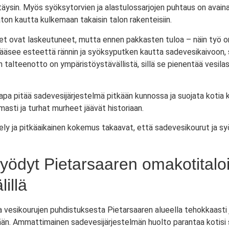
täysin. Myös syöksytorvien ja alastulossarjojen puhtaus on ava
on kautta kulkemaan takaisin talon rakenteisiin.
et ovat laskeutuneet, mutta ennen pakkasten tuloa – näin työ o
pääsee esteettä rännin ja syöksyputken kautta sadevesikaivoon, s
talteenotto on ympäristöystävällistä, sillä se pienentää vesila
apa pitää sadevesijärjestelmä pitkään kunnossa ja suojata kotia
sti ja turhat murheet jäävät historiaan.
ly ja pitkäaikainen kokemus takaavat, että sadevesikourut ja syö
ödyt Pietarsaaren omakotitaloi
lillä
vesikourujen puhdistuksesta Pietarsaaren alueella tehokkaasti j
ään. Ammattimainen sadevesijärjestelmän huolto parantaa kotisi s