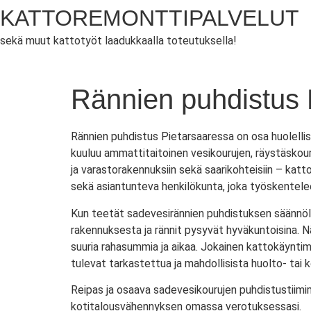
KATTOREMONTTIPALVELUT
sekä muut kattotyöt laadukkaalla toteutuksella!
Rännien puhdistus 
Rännien puhdistus Pietarsaaressa on osa huolelli
kuuluu ammattitaitoinen vesikourujen, räystäskour
ja varastorakennuksiin sekä saarikohteisiin – kat
sekä asiantunteva henkilökunta, joka työskentelee 
Kun teetät sadevesirännien puhdistuksen säännölli
rakennuksesta ja rännit pysyvät hyväkuntoisina. Nä
suuria rahasummia ja aikaa. Jokainen kattokäynti
tulevat tarkastettua ja mahdollisista huolto- tai k
Reipas ja osaava sadevesikourujen puhdistustiimi
kotitalousvähennyksen omassa verotuksessasi.