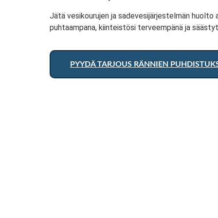
Jätä vesikourujen ja sadevesijärjestelmän huolto 
puhtaampana, kiinteistösi terveempänä ja säästyt i
PYYDÄ TARJOUS RÄNNIEN PUHDISTUK