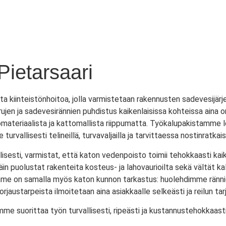
Pietarsaari
sta kiinteistönhoitoa, jolla varmistetaan rakennusten sadevesij
ujen ja sadevesirännien puhdistus kaikenlaisissa kohteissa aina o
tomateriaalista ja kattomallista riippumatta. Työkalupakistamme l
turvallisesti telineillä, turvavaljailla ja tarvittaessa nostinrat
sesti, varmistat, että katon vedenpoisto toimii tehokkaasti kaik
in puolustat rakenteita kosteus- ja lahovaurioilta sekä vältät kal
mme on samalla myös katon kunnon tarkastus: huolehdimme rännien
orjaustarpeista ilmoitetaan aina asiakkaalle selkeästi ja reilun ta
mme suorittaa työn turvallisesti, ripeästi ja kustannustehokkaas