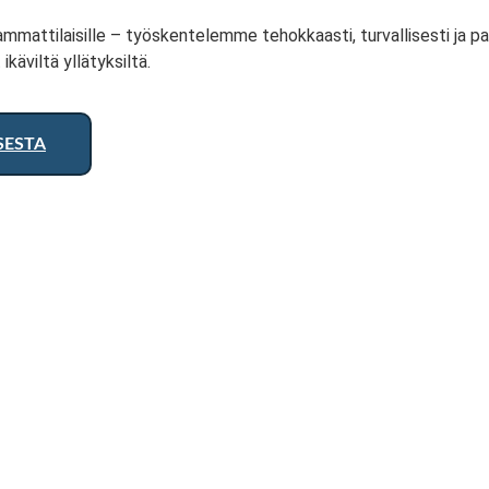
ammattilaisille – työskentelemme tehokkaasti, turvallisesti ja pa
käviltä yllätyksiltä.
SESTA