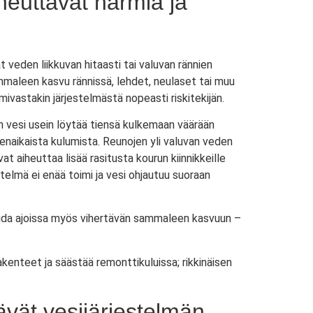
heuttavat harmia ja
 veden liikkuvan hitaasti tai valuvan rännien
ammaleen kasvu rännissä, lehdet, neulaset tai muu
ivastakin järjestelmästä nopeasti riskitekijän.
in vesi usein löytää tiensä kulkemaan väärään
nnenaikaista kulumista. Reunojen yli valuvan veden
at aiheuttaa lisää rasitusta kourun kiinnikkeille
elmä ei enää toimi ja vesi ohjautuu suoraan
goida ajoissa myös vihertävän sammaleen kasvuun –
kenteet ja säästää remonttikuluissa; rikkinäisen
ävät vesijärjestelmän