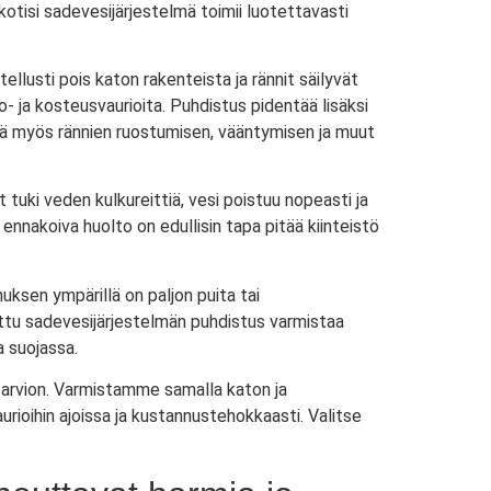
 kotisi sadevesijärjestelmä toimii luotettavasti
ellusti pois katon rakenteista ja rännit säilyvät
o- ja kosteusvaurioita. Puhdistus pidentää lisäksi
ää myös rännien ruostumisen, vääntymisen ja muut
uki veden kulkureittiä, vesi poistuu nopeasti ja
 ennakoiva huolto on edullisin tapa pitää kiinteistö
nuksen ympärillä on paljon puita tai
ettu sadevesijärjestelmän puhdistus varmistaa
a suojassa.
arvion. Varmistamme samalla katon ja
ioihin ajoissa ja kustannustehokkaasti. Valitse