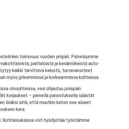
ärjestelmien toimivuus vuoden ympäri. Palveluumme
makotitaloista, paritaloista ja kesämökeistä auto-
öytyy kaikki tarvittava kalusto, turvavarusteet
kaisuin myös jyrkemmissä ja korkeammissa kohteissa.
issa olosuhteissa, vesi ohjautuu poispäin
liit korjaukset – pienellä panostuksella säästät
 lisäksi siitä, että muutkin katon osa-alueet
rjouksen kera.
ti. Kotitalouksissa voit hyödyntää työstämme