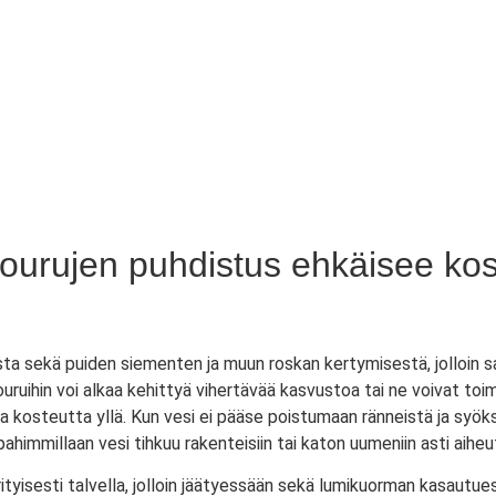
kourujen puhdistus ehkäisee kos
sta sekä puiden siementen ja muun roskan kertymisestä, jolloin sa
ouruihin voi alkaa kehittyä vihertävää kasvustoa tai ne voivat to
 kosteutta yllä. Kun vesi ei pääse poistumaan ränneistä ja syöksyto
ahimmillaan vesi tihkuu rakenteisiin tai katon uumeniin asti aiheu
tyisesti talvella, jolloin jäätyessään sekä lumikuorman kasautue