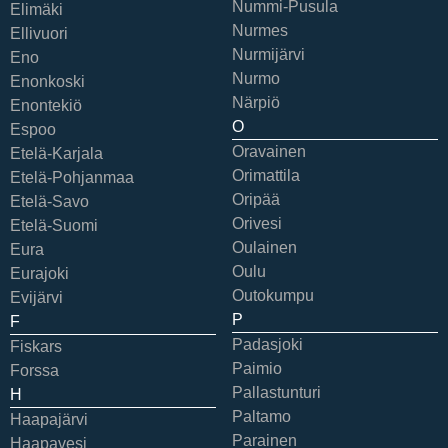
Nummi-Pusula
Elimäki
Nurmes
Ellivuori
Nurmijärvi
Eno
Nurmo
Enonkoski
Närpiö
Enontekiö
O
Espoo
Oravainen
Etelä-Karjala
Orimattila
Etelä-Pohjanmaa
Oripää
Etelä-Savo
Orivesi
Etelä-Suomi
Oulainen
Eura
Oulu
Eurajoki
Outokumpu
Evijärvi
P
F
Padasjoki
Fiskars
Paimio
Forssa
Pallastunturi
H
Paltamo
Haapajärvi
Parainen
Haapavesi