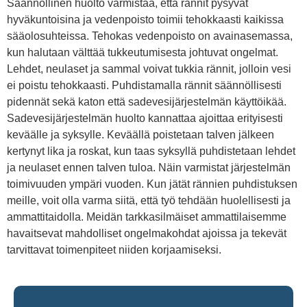
Säännöllinen huolto varmistaa, että rännit pysyvät
hyväkuntoisina ja vedenpoisto toimii tehokkaasti kaikissa
sääolosuhteissa. Tehokas vedenpoisto on avainasemassa,
kun halutaan välttää tukkeutumisesta johtuvat ongelmat.
Lehdet, neulaset ja sammal voivat tukkia rännit, jolloin vesi
ei poistu tehokkaasti. Puhdistamalla rännit säännöllisesti
pidennät sekä katon että sadevesijärjestelmän käyttöikää.
Sadevesijärjestelmän huolto kannattaa ajoittaa erityisesti
keväälle ja syksylle. Keväällä poistetaan talven jälkeen
kertynyt lika ja roskat, kun taas syksyllä puhdistetaan lehdet
ja neulaset ennen talven tuloa. Näin varmistat järjestelmän
toimivuuden ympäri vuoden. Kun jätät rännien puhdistuksen
meille, voit olla varma siitä, että työ tehdään huolellisesti ja
ammattitaidolla. Meidän tarkkasilmäiset ammattilaisemme
havaitsevat mahdolliset ongelmakohdat ajoissa ja tekevät
tarvittavat toimenpiteet niiden korjaamiseksi.