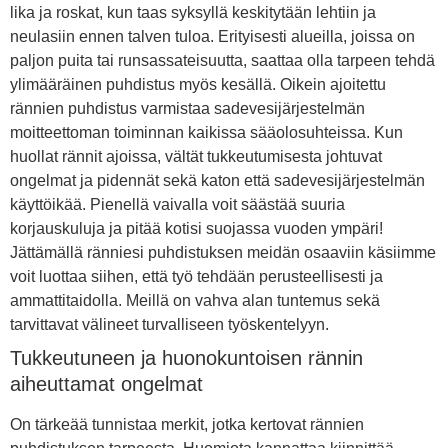
lika ja roskat, kun taas syksyllä keskitytään lehtiin ja
neulasiin ennen talven tuloa. Erityisesti alueilla, joissa on
paljon puita tai runsassateisuutta, saattaa olla tarpeen tehdä
ylimääräinen puhdistus myös kesällä. Oikein ajoitettu
rännien puhdistus varmistaa sadevesijärjestelmän
moitteettoman toiminnan kaikissa sääolosuhteissa. Kun
huollat rännit ajoissa, vältät tukkeutumisesta johtuvat
ongelmat ja pidennät sekä katon että sadevesijärjestelmän
käyttöikää. Pienellä vaivalla voit säästää suuria
korjauskuluja ja pitää kotisi suojassa vuoden ympäri!
Jättämällä ränniesi puhdistuksen meidän osaaviin käsiimme
voit luottaa siihen, että työ tehdään perusteellisesti ja
ammattitaidolla. Meillä on vahva alan tuntemus sekä
tarvittavat välineet turvalliseen työskentelyyn.
Tukkeutuneen ja huonokuntoisen rännin
aiheuttamat ongelmat
On tärkeää tunnistaa merkit, jotka kertovat rännien