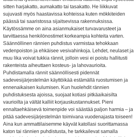
sitten harjakatto, aumakatto tai tasakatto. He liikkuvat
sujuvasti myös haastavissa kohteissa kuten mökkiteiden
päässä tai saaristossa sijaitsevissa rakennuksissa.
Käytössämme on aina asianmukaiset turvavarusteet ja
tarvittaessa henkilönostimet korkeampia kohteita varten.
Säännöllinen rännien puhdistus varmistaa tehokkaan
vedenpoiston ja ehkäisee vesivahinkoja. Lehdet, neulaset ja
muu lika voivat tukkia rännit, jolloin vesi ei poistu hallitusti
rakenteista aiheuttaen kosteus- ja lahovaurioita.
Puhdistamalla rännit säännöllisesti pidennät
sadevesijärjestelmän käyttöikää estämällä ruostumisen ja
ennenaikaisen kulumisen. Kun huolehdit rännien
puhdistuksesta ajoissa, suojaat kotiasi pitkäaikaisilta
vaurioilta ja vältät kalliit korjauskustannukset. Pieni
ennaltaehkäisevä toimenpide voi säästää paljon harmia – ja
pitää sadevesijärjestelmän toimivana vuodenajasta toiseen!
Aina kun ammattilaisemme käyvät katollasi suorittamassa
katon tai rännien puhdistusta, he tarkkailevat samalla