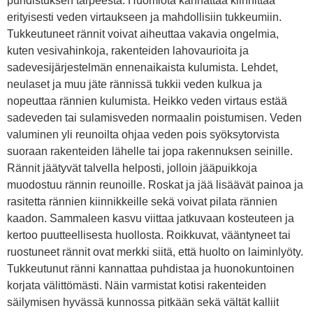
puhdistuksen tarpeesta. Huomiota kannattaa kiinnittää
erityisesti veden virtaukseen ja mahdollisiin tukkeumiin.
Tukkeutuneet rännit voivat aiheuttaa vakavia ongelmia,
kuten vesivahinkoja, rakenteiden lahovaurioita ja
sadevesijärjestelmän ennenaikaista kulumista. Lehdet,
neulaset ja muu jäte rännissä tukkii veden kulkua ja
nopeuttaa rännien kulumista. Heikko veden virtaus estää
sadeveden tai sulamisveden normaalin poistumisen. Veden
valuminen yli reunoilta ohjaa veden pois syöksytorvista
suoraan rakenteiden lähelle tai jopa rakennuksen seinille.
Rännit jäätyvät talvella helposti, jolloin jääpuikkoja
muodostuu rännin reunoille. Roskat ja jää lisäävät painoa ja
rasitetta rännien kiinnikkeille sekä voivat pilata rännien
kaadon. Sammaleen kasvu viittaa jatkuvaan kosteuteen ja
kertoo puutteellisesta huollosta. Roikkuvat, vääntyneet tai
ruostuneet rännit ovat merkki siitä, että huolto on laiminlyöty.
Tukkeutunut ränni kannattaa puhdistaa ja huonokuntoinen
korjata välittömästi. Näin varmistat kotisi rakenteiden
säilymisen hyvässä kunnossa pitkään sekä vältät kalliit