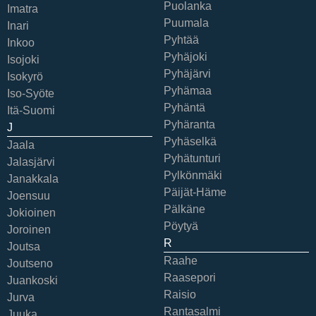
Puolanka
Imatra
Puumala
Inari
Pyhtää
Inkoo
Pyhäjoki
Isojoki
Pyhäjärvi
Isokyrö
Pyhämaa
Iso-Syöte
Pyhäntä
Itä-Suomi
Pyhäranta
J
Pyhäselkä
Jaala
Pyhätunturi
Jalasjärvi
Pylkönmäki
Janakkala
Päijät-Häme
Joensuu
Pälkäne
Jokioinen
Pöytyä
Joroinen
R
Joutsa
Raahe
Joutseno
Raasepori
Juankoski
Raisio
Jurva
Rantasalmi
Juuka