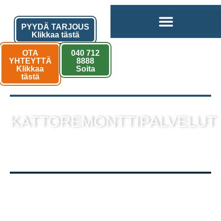
PYYDÄ TARJOUS
Klikkaa tästä
OTA
040 712
YHTEYTTÄ
8888
Klikkaa
Soita
tästä
KATTOREMONTTIPALVELUT
sekä muut kattotyöt laadukkaalla
toteutuksella!