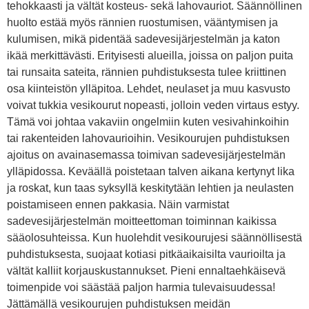
tehokkaasti ja vältät kosteus- sekä lahovauriot. Säännöllinen
huolto estää myös rännien ruostumisen, vääntymisen ja
kulumisen, mikä pidentää sadevesijärjestelmän ja katon
ikää merkittävästi. Erityisesti alueilla, joissa on paljon puita
tai runsaita sateita, rännien puhdistuksesta tulee kriittinen
osa kiinteistön ylläpitoa. Lehdet, neulaset ja muu kasvusto
voivat tukkia vesikourut nopeasti, jolloin veden virtaus estyy.
Tämä voi johtaa vakaviin ongelmiin kuten vesivahinkoihin
tai rakenteiden lahovaurioihin. Vesikourujen puhdistuksen
ajoitus on avainasemassa toimivan sadevesijärjestelmän
ylläpidossa. Keväällä poistetaan talven aikana kertynyt lika
ja roskat, kun taas syksyllä keskitytään lehtien ja neulasten
poistamiseen ennen pakkasia. Näin varmistat
sadevesijärjestelmän moitteettoman toiminnan kaikissa
sääolosuhteissa. Kun huolehdit vesikourujesi säännöllisestä
puhdistuksesta, suojaat kotiasi pitkäaikaisilta vaurioilta ja
vältät kalliit korjauskustannukset. Pieni ennaltaehkäisevä
toimenpide voi säästää paljon harmia tulevaisuudessa!
Jättämällä vesikourujen puhdistuksen meidän