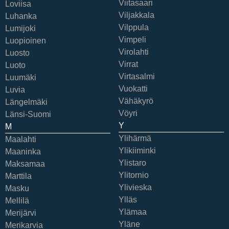
Viitasaari
Loviisa
Viljakkala
Luhanka
Vilppula
Lumijoki
Vimpeli
Luopioinen
Virolahti
Luosto
Virrat
Luoto
Virtasalmi
Luumäki
Vuokatti
Luvia
Vähäkyrö
Längelmäki
Vöyri
Länsi-Suomi
Y
M
Ylihärmä
Maalahti
Ylikiiminki
Maaninka
Ylistaro
Maksamaa
Ylitornio
Marttila
Ylivieska
Masku
Ylläs
Mellilä
Ylämaa
Merijärvi
Yläne
Merikarvia