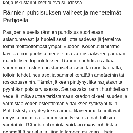
korjauskustannukset tulevaisuudessa.
Rännien puhdistuksen vaiheet ja menetelmät
Pattijoella
Pattijoen alueella rännien puhdistus suoritetaan
asiantuntevasti ja huolellisesti, jotta sadevesijärjestelmä
toimii moitteettomasti ympäri vuoden. Kokenut tiimimme
käyttää monipuolisia menetelmiä varmistaakseen parhaan
mahdollisen lopputuloksen. Rännien puhdistus alkaa
suurimpien roskien poistamisella käsin tai rännikauhalla,
jolloin lehdet, neulaset ja sammal kerätään ämpäreihin tai
roskapusseihin. Tämän jälkeen pinttynyt lika harjataan tai
pyyhitään pois tarvittaessa. Seuraavaksi rännit huuhdellaan
vedellä, mikä auttaa tarkistamaan kaadon oikeellisuuden ja
varmistaa veden esteettömän virtauksen syöksyputkiin.
Puhdistustyön yhteydessä ammattilaisemme kiinnittävät
erityistä huomiota rännien kiinnityksiin ja mahdollisiin
vaurioihin. Rännien ulkopinta voidaan myös puhdistaa
pehmeällä harjalla tai liinalla tarpeen mukaan. Usein