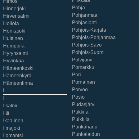
Pirkkala
Himos
Pohja
Hinnerjoki
Pohjanmaa
Hirvensalmi
Pohjaslahti
Hollola
Pohjois-Karjala
Honkajoki
Pohjois-Pohjanmaa
Huittinen
Pohjois-Savo
Humppila
Pohjois-Suomi
Hyrynsalmi
Polvijärvi
Hyvinkää
Pomarkku
Hämeenkoski
Pori
Hämeenkyrö
Pornainen
Hämeenlinna
Porvoo
I
Posio
Ii
Pudasjärvi
Iisalmi
Pukkila
Iitti
Pulkkila
Ikaalinen
Punkaharju
Ilmajoki
Punkalaidun
Ilomantsi