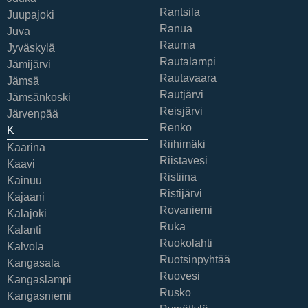
Rantsila
Juupajoki
Ranua
Juva
Rauma
Jyväskylä
Rautalampi
Jämijärvi
Rautavaara
Jämsä
Rautjärvi
Jämsänkoski
Reisjärvi
Järvenpää
Renko
K
Riihimäki
Kaarina
Riistavesi
Kaavi
Ristiina
Kainuu
Ristijärvi
Kajaani
Rovaniemi
Kalajoki
Ruka
Kalanti
Ruokolahti
Kalvola
Ruotsinpyhtää
Kangasala
Ruovesi
Kangaslampi
Rusko
Kangasniemi