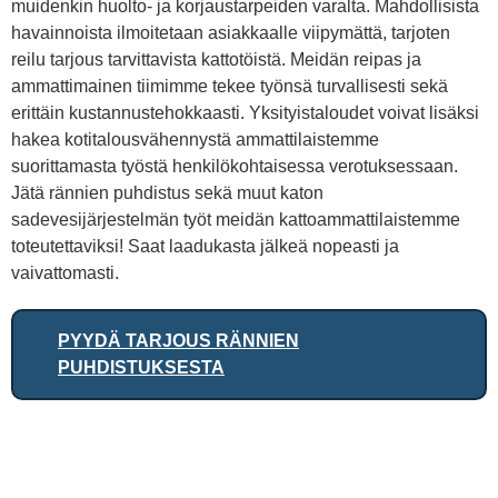
muidenkin huolto- ja korjaustarpeiden varalta. Mahdollisista
havainnoista ilmoitetaan asiakkaalle viipymättä, tarjoten
reilu tarjous tarvittavista kattotöistä. Meidän reipas ja
ammattimainen tiimimme tekee työnsä turvallisesti sekä
erittäin kustannustehokkaasti. Yksityistaloudet voivat lisäksi
hakea kotitalousvähennystä ammattilaistemme
suorittamasta työstä henkilökohtaisessa verotuksessaan.
Jätä rännien puhdistus sekä muut katon
sadevesijärjestelmän työt meidän kattoammattilaistemme
toteutettaviksi! Saat laadukasta jälkeä nopeasti ja
vaivattomasti.
PYYDÄ TARJOUS RÄNNIEN
PUHDISTUKSESTA