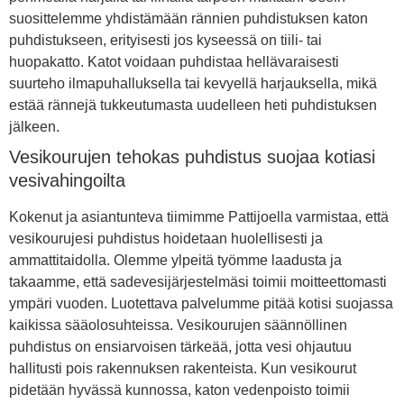
suosittelemme yhdistämään rännien puhdistuksen katon
puhdistukseen, erityisesti jos kyseessä on tiili- tai
huopakatto. Katot voidaan puhdistaa hellävaraisesti
suurteho ilmapuhalluksella tai kevyellä harjauksella, mikä
estää rännejä tukkeutumasta uudelleen heti puhdistuksen
jälkeen.
Vesikourujen tehokas puhdistus suojaa kotiasi
vesivahingoilta
Kokenut ja asiantunteva tiimimme Pattijoella varmistaa, että
vesikourujesi puhdistus hoidetaan huolellisesti ja
ammattitaidolla. Olemme ylpeitä työmme laadusta ja
takaamme, että sadevesijärjestelmäsi toimii moitteettomasti
ympäri vuoden. Luotettava palvelumme pitää kotisi suojassa
kaikissa sääolosuhteissa. Vesikourujen säännöllinen
puhdistus on ensiarvoisen tärkeää, jotta vesi ohjautuu
hallitusti pois rakennuksen rakenteista. Kun vesikourut
pidetään hyvässä kunnossa, katon vedenpoisto toimii