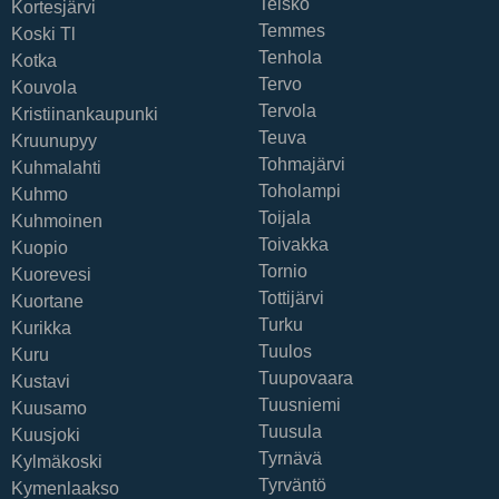
Teisko
Kortesjärvi
Temmes
Koski Tl
Tenhola
Kotka
Tervo
Kouvola
Tervola
Kristiinankaupunki
Teuva
Kruunupyy
Tohmajärvi
Kuhmalahti
Toholampi
Kuhmo
Toijala
Kuhmoinen
Toivakka
Kuopio
Tornio
Kuorevesi
Tottijärvi
Kuortane
Turku
Kurikka
Tuulos
Kuru
Tuupovaara
Kustavi
Tuusniemi
Kuusamo
Tuusula
Kuusjoki
Tyrnävä
Kylmäkoski
Tyrväntö
Kymenlaakso