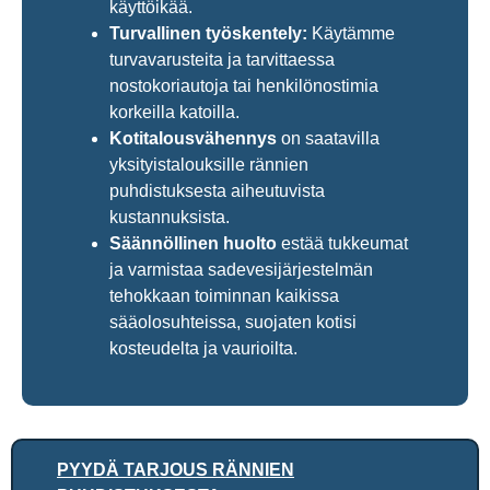
käyttöikää.
Turvallinen työskentely:
Käytämme
turvavarusteita ja tarvittaessa
nostokoriautoja tai henkilönostimia
korkeilla katoilla.
Kotitalousvähennys
on saatavilla
yksityistalouksille rännien
puhdistuksesta aiheutuvista
kustannuksista.
Säännöllinen huolto
estää tukkeumat
ja varmistaa sadevesijärjestelmän
tehokkaan toiminnan kaikissa
sääolosuhteissa, suojaten kotisi
kosteudelta ja vaurioilta.
PYYDÄ TARJOUS RÄNNIEN