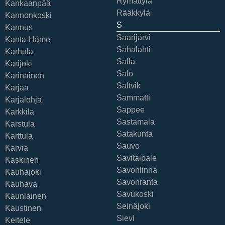
Rymättylä
Kankaanpää
Rääkkylä
Kannonkoski
S
Kannus
Saarijärvi
Kanta-Häme
Sahalahti
Karhula
Salla
Karijoki
Salo
Karinainen
Saltvik
Karjaa
Sammatti
Karjalohja
Sappee
Karkkila
Sastamala
Karstula
Satakunta
Karttula
Sauvo
Karvia
Savitaipale
Kaskinen
Savonlinna
Kauhajoki
Savonranta
Kauhava
Savukoski
Kauniainen
Seinäjoki
Kaustinen
Sievi
Keitele