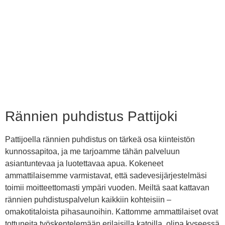
Rännien puhdistus Pattijoki
Pattijoella rännien puhdistus on tärkeä osa kiinteistön
kunnossapitoa, ja me tarjoamme tähän palveluun
asiantuntevaa ja luotettavaa apua. Kokeneet
ammattilaisemme varmistavat, että sadevesijärjestelmäsi
toimii moitteettomasti ympäri vuoden. Meiltä saat kattavan
rännien puhdistuspalvelun kaikkiin kohteisiin –
omakotitaloista pihasaunoihin. Kattomme ammattilaiset ovat
tottuneita työskentelemään erilaisilla katoilla, olipa kyseessä