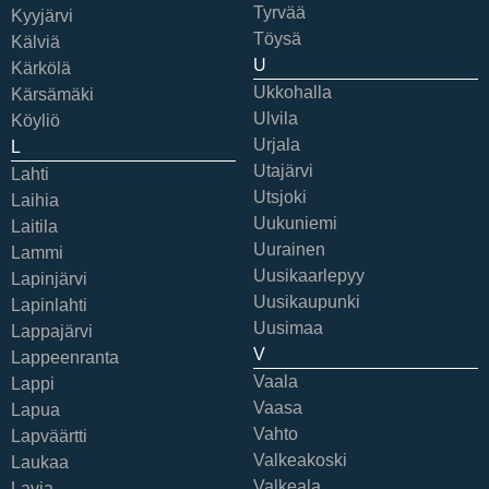
Tyrvää
Kyyjärvi
Töysä
Kälviä
U
Kärkölä
Ukkohalla
Kärsämäki
Ulvila
Köyliö
Urjala
L
Utajärvi
Lahti
Utsjoki
Laihia
Uukuniemi
Laitila
Uurainen
Lammi
Uusikaarlepyy
Lapinjärvi
Uusikaupunki
Lapinlahti
Uusimaa
Lappajärvi
V
Lappeenranta
Vaala
Lappi
Vaasa
Lapua
Vahto
Lapväärtti
Valkeakoski
Laukaa
Valkeala
Lavia