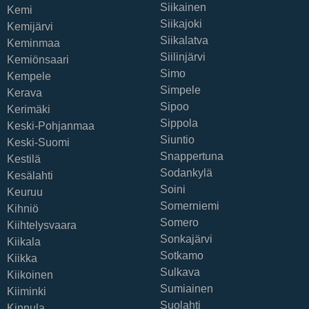
Siikainen
Kemi
Siikajoki
Kemijärvi
Siikalatva
Keminmaa
Siilinjärvi
Kemiönsaari
Simo
Kempele
Simpele
Kerava
Sipoo
Kerimäki
Sippola
Keski-Pohjanmaa
Siuntio
Keski-Suomi
Snappertuna
Kestilä
Sodankylä
Kesälahti
Soini
Keuruu
Somerniemi
Kihniö
Somero
Kiihtelysvaara
Sonkajärvi
Kiikala
Sotkamo
Kiikka
Sulkava
Kiikoinen
Sumiainen
Kiiminki
Suolahti
Kinnula