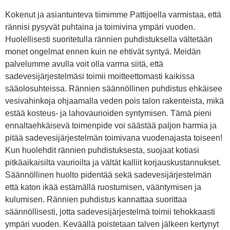
Kokenut ja asiantunteva tiimimme Pattijoella varmistaa, että
rännisi pysyvät puhtaina ja toimivina ympäri vuoden.
Huolellisesti suoritetulla rännien puhdistuksella vältetään
monet ongelmat ennen kuin ne ehtivät syntyä. Meidän
palvelumme avulla voit olla varma siitä, että
sadevesijärjestelmäsi toimii moitteettomasti kaikissa
sääolosuhteissa. Rännien säännöllinen puhdistus ehkäisee
vesivahinkoja ohjaamalla veden pois talon rakenteista, mikä
estää kosteus- ja lahovaurioiden syntymisen. Tämä pieni
ennaltaehkäisevä toimenpide voi säästää paljon harmia ja
pitää sadevesijärjestelmän toimivana vuodenajasta toiseen!
Kun huolehdit rännien puhdistuksesta, suojaat kotiasi
pitkäaikaisilta vaurioilta ja vältät kalliit korjauskustannukset.
Säännöllinen huolto pidentää sekä sadevesijärjestelmän
että katon ikää estämällä ruostumisen, vääntymisen ja
kulumisen. Rännien puhdistus kannattaa suorittaa
säännöllisesti, jotta sadevesijärjestelmä toimii tehokkaasti
ympäri vuoden. Keväällä poistetaan talven jälkeen kertynyt