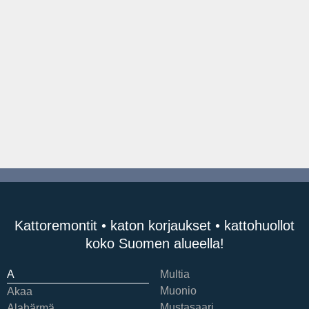
Kattoremontit • katon korjaukset • kattohuollot
koko Suomen alueella!
A
Multia
Muonio
Akaa
Mustasaari
Alahärmä