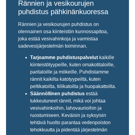
Rännien ja vesikourujen
puhdistus pähkinänkuoressa
Rännien ja vesikourujen puhdistus on
olennainen osa kiinteistön kunnossapitoa,
joka estää vesivahinkoja ja varmistaa
sadevesijärjestelmän toiminnan.
Tarjoamme puhdistuspalvelut
kaikille
kiinteistötyypeille, kuten omakotitaloille,
paritaloille ja mökeille. Puhdistamme
rännit kaikilta katotyypeiltä, kuten
peltikatoilta, tiilikatoilta ja huopakattoilta.
Säännöllinen puhdistus
estää
tukkeutuneet rännit, mikä voi johtaa
vesivahinkoihin, lahovaurioihin ja
ruostumiseen. Keväisin ja syksyisin
tehtävä huolto parantaa vedenpoiston
tehokkuutta ja pidentää järjestelmän