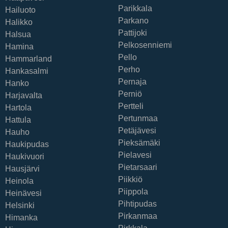
Parikkala
Hailuoto
Parkano
Halikko
Pattijoki
Halsua
Pelkosenniemi
Hamina
Pello
Hammarland
Perho
Hankasalmi
Pernaja
Hanko
Perniö
Harjavalta
Pertteli
Hartola
Pertunmaa
Hattula
Petäjävesi
Hauho
Pieksämäki
Haukipudas
Pielavesi
Haukivuori
Pietarsaari
Hausjärvi
Piikkiö
Heinola
Piippola
Heinävesi
Pihtipudas
Helsinki
Pirkanmaa
Himanka