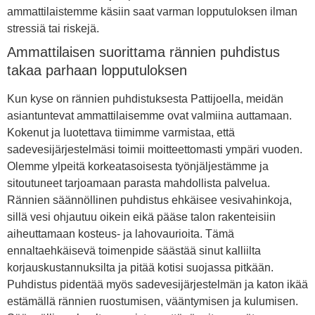
ammattilaistemme käsiin saat varman lopputuloksen ilman
stressiä tai riskejä.
Ammattilaisen suorittama rännien puhdistus
takaa parhaan lopputuloksen
Kun kyse on rännien puhdistuksesta Pattijoella, meidän
asiantuntevat ammattilaisemme ovat valmiina auttamaan.
Kokenut ja luotettava tiimimme varmistaa, että
sadevesijärjestelmäsi toimii moitteettomasti ympäri vuoden.
Olemme ylpeitä korkeatasoisesta työnjäljestämme ja
sitoutuneet tarjoamaan parasta mahdollista palvelua.
Rännien säännöllinen puhdistus ehkäisee vesivahinkoja,
sillä vesi ohjautuu oikein eikä pääse talon rakenteisiin
aiheuttamaan kosteus- ja lahovaurioita. Tämä
ennaltaehkäisevä toimenpide säästää sinut kalliilta
korjauskustannuksilta ja pitää kotisi suojassa pitkään.
Puhdistus pidentää myös sadevesijärjestelmän ja katon ikää
estämällä rännien ruostumisen, vääntymisen ja kulumisen.