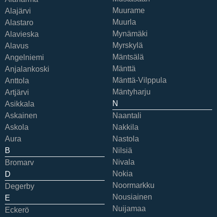
Muurame
Alajärvi
Muurla
Alastaro
Mynämäki
Alavieska
Myrskylä
Alavus
Mäntsälä
Angelniemi
Mänttä
Anjalankoski
Mänttä-Vilppula
Anttola
Mäntyharju
Artjärvi
N
Asikkala
Askainen
Naantali
Askola
Nakkila
Aura
Nastola
B
Nilsiä
Nivala
Bromarv
Nokia
D
Noormarkku
Degerby
Nousiainen
E
Nuijamaa
Eckerö