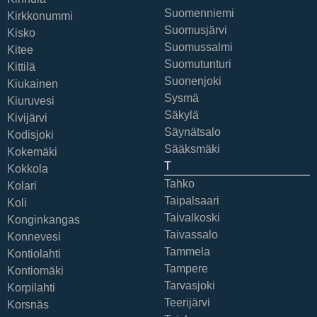
Suomenniemi
Kirkkonummi
Suomusjärvi
Kisko
Suomussalmi
Kitee
Suomutunturi
Kittilä
Suonenjoki
Kiukainen
Sysmä
Kiuruvesi
Säkylä
Kivijärvi
Säynätsalo
Kodisjoki
Sääksmäki
Kokemäki
T
Kokkola
Tahko
Kolari
Taipalsaari
Koli
Taivalkoski
Konginkangas
Taivassalo
Konnevesi
Tammela
Kontiolahti
Tampere
Kontiomäki
Tarvasjoki
Korpilahti
Teerijärvi
Korsnäs