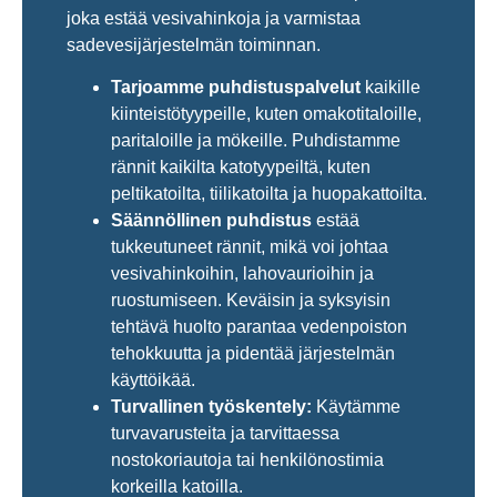
joka estää vesivahinkoja ja varmistaa
sadevesijärjestelmän toiminnan.
Tarjoamme puhdistuspalvelut
kaikille
kiinteistötyypeille, kuten omakotitaloille,
paritaloille ja mökeille. Puhdistamme
rännit kaikilta katotyypeiltä, kuten
peltikatoilta, tiilikatoilta ja huopakattoilta.
Säännöllinen puhdistus
estää
tukkeutuneet rännit, mikä voi johtaa
vesivahinkoihin, lahovaurioihin ja
ruostumiseen. Keväisin ja syksyisin
tehtävä huolto parantaa vedenpoiston
tehokkuutta ja pidentää järjestelmän
käyttöikää.
Turvallinen työskentely:
Käytämme
turvavarusteita ja tarvittaessa
nostokoriautoja tai henkilönostimia
korkeilla katoilla.