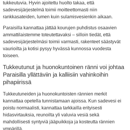
tukkeutuvia. Hyvin ajoitettu huolto takaa, että
sadevesijärjestelmä toimii moitteettomasti niin
rankkasateiden, lumen kuin sulamisvesienkin aikaan.
Paraisilla kannattaa jättää kourujen puhdistus osaavien
ammattilaistemme toteutettavaksi – silloin tiedät, että
sadevesijärjestelmäsi toimii varmasti, rakenteet säästyvät
vaurioilta ja kotisi pysyy hyvässä kunnossa vuodesta
toiseen.
Tukkeutunut ja huonokuntoinen ränni voi johtaa
Paraisilla yllättäviin ja kalliisiin vahinkoihin
pihapiirissä
Tukkeutuneiden ja huonokuntoisten rännien merkit
kannattaa opetella tunnistamaan ajoissa. Kun sadevesi ei
poistu normaalisti, kannattaa tarkkailla erityisesti
hidasvirtauksia, reunoilta yli valuvia vesiä sekä
mahdollisesti syntyviä jääpuikkoja ja kosteutta rännien
ympärillä.