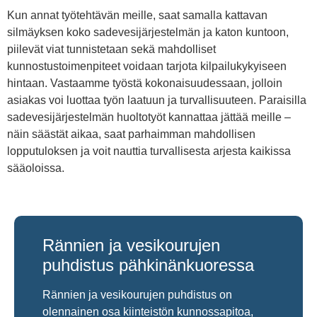
Kun annat työtehtävän meille, saat samalla kattavan
silmäyksen koko sadevesijärjestelmän ja katon kuntoon,
piilevät viat tunnistetaan sekä mahdolliset
kunnostustoimenpiteet voidaan tarjota kilpailukykyiseen
hintaan. Vastaamme työstä kokonaisuudessaan, jolloin
asiakas voi luottaa työn laatuun ja turvallisuuteen. Paraisilla
sadevesijärjestelmän huoltotyöt kannattaa jättää meille –
näin säästät aikaa, saat parhaimman mahdollisen
lopputuloksen ja voit nauttia turvallisesta arjesta kaikissa
sääoloissa.
Rännien ja vesikourujen
puhdistus pähkinänkuoressa
Rännien ja vesikourujen puhdistus on
olennainen osa kiinteistön kunnossapitoa,