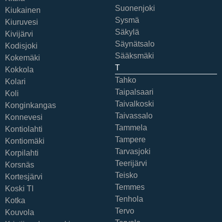
Suonenjoki
Kiukainen
Sysmä
Kiuruvesi
Säkylä
Kivijärvi
Säynätsalo
Kodisjoki
Sääksmäki
Kokemäki
T
Kokkola
Tahko
Kolari
Taipalsaari
Koli
Taivalkoski
Konginkangas
Taivassalo
Konnevesi
Tammela
Kontiolahti
Tampere
Kontiomäki
Tarvasjoki
Korpilahti
Teerijärvi
Korsnäs
Teisko
Kortesjärvi
Temmes
Koski Tl
Tenhola
Kotka
Tervo
Kouvola