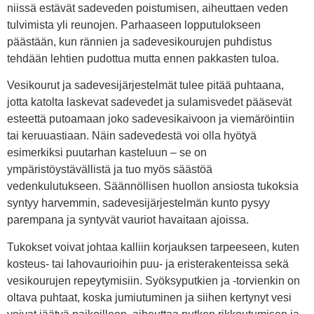
niissä estävät sadeveden poistumisen, aiheuttaen veden
tulvimista yli reunojen. Parhaaseen lopputulokseen
päästään, kun rännien ja sadevesikourujen puhdistus
tehdään lehtien pudottua mutta ennen pakkasten tuloa.
Vesikourut ja sadevesijärjestelmät tulee pitää puhtaana,
jotta katolta laskevat sadevedet ja sulamisvedet pääsevät
esteettä putoamaan joko sadevesikaivoon ja viemäröintiin
tai keruuastiaan. Näin sadevedestä voi olla hyötyä
esimerkiksi puutarhan kasteluun – se on
ympäristöystävällistä ja tuo myös säästöä
vedenkulutukseen. Säännöllisen huollon ansiosta tukoksia
syntyy harvemmin, sadevesijärjestelmän kunto pysyy
parempana ja syntyvät vauriot havaitaan ajoissa.
Tukokset voivat johtaa kalliin korjauksen tarpeeseen, kuten
kosteus- tai lahovaurioihin puu- ja eristerakenteissa sekä
vesikourujen repeytymisiin. Syöksyputkien ja -torvienkin on
oltava puhtaat, koska jumiutuminen ja siihen kertynyt vesi