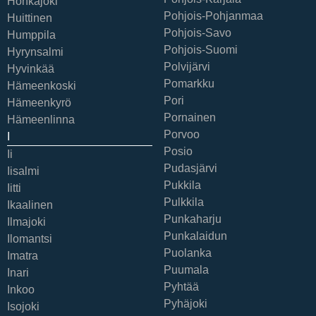
Honkajoki
Pohjois-Pohjanmaa
Huittinen
Pohjois-Savo
Humppila
Pohjois-Suomi
Hyrynsalmi
Polvijärvi
Hyvinkää
Pomarkku
Hämeenkoski
Pori
Hämeenkyrö
Pornainen
Hämeenlinna
Porvoo
I
Posio
Ii
Pudasjärvi
Iisalmi
Pukkila
Iitti
Pulkkila
Ikaalinen
Punkaharju
Ilmajoki
Punkalaidun
Ilomantsi
Puolanka
Imatra
Puumala
Inari
Pyhtää
Inkoo
Pyhäjoki
Isojoki