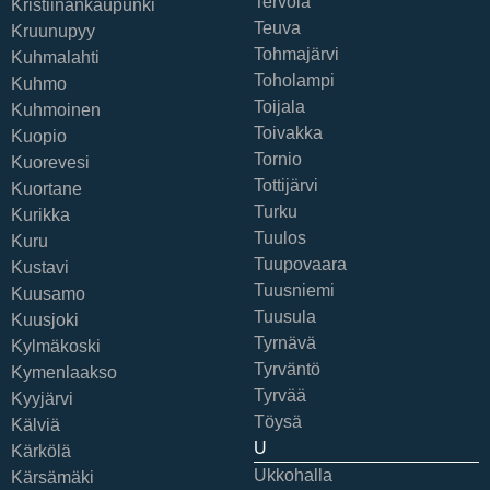
Tervola
Kristiinankaupunki
Teuva
Kruunupyy
Tohmajärvi
Kuhmalahti
Toholampi
Kuhmo
Toijala
Kuhmoinen
Toivakka
Kuopio
Tornio
Kuorevesi
Tottijärvi
Kuortane
Turku
Kurikka
Tuulos
Kuru
Tuupovaara
Kustavi
Tuusniemi
Kuusamo
Tuusula
Kuusjoki
Tyrnävä
Kylmäkoski
Tyrväntö
Kymenlaakso
Tyrvää
Kyyjärvi
Töysä
Kälviä
U
Kärkölä
Ukkohalla
Kärsämäki