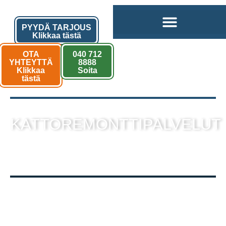
PYYDÄ TARJOUS
Klikkaa tästä
OTA
040 712
YHTEYTTÄ
8888
Klikkaa
Soita
tästä
KATTOREMONTTIPALVELUT
sekä muut kattotyöt laadukkaalla
toteutuksella!