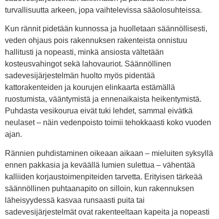
turvallisuutta arkeen, jopa vaihtelevissa sääolosuhteissa.
Kun rännit pidetään kunnossa ja huolletaan säännöllisesti,
veden ohjaus pois rakennuksen rakenteista onnistuu
hallitusti ja nopeasti, minkä ansiosta vältetään
kosteusvahingot sekä lahovauriot. Säännöllinen
sadevesijärjestelmän huolto myös pidentää
kattorakenteiden ja kourujen elinkaarta estämällä
ruostumista, vääntymistä ja ennenaikaista heikentymistä.
Puhdasta vesikourua eivät tuki lehdet, sammal eivätkä
neulaset – näin vedenpoisto toimii tehokkaasti koko vuoden
ajan.
Rännien puhdistaminen oikeaan aikaan – mieluiten syksyllä
ennen pakkasia ja keväällä lumien sulettua – vähentää
kalliiden korjaustoimenpiteiden tarvetta. Erityisen tärkeää
säännöllinen puhtaanapito on silloin, kun rakennuksen
läheisyydessä kasvaa runsaasti puita tai
sadevesijärjestelmät ovat rakenteeltaan kapeita ja nopeasti