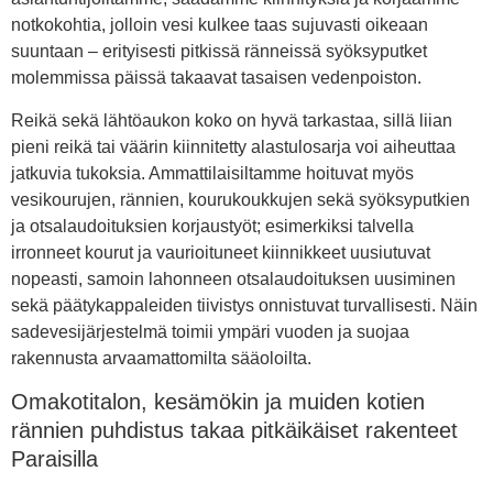
notkokohtia, jolloin vesi kulkee taas sujuvasti oikeaan
suuntaan – erityisesti pitkissä ränneissä syöksyputket
molemmissa päissä takaavat tasaisen vedenpoiston.
Reikä sekä lähtöaukon koko on hyvä tarkastaa, sillä liian
pieni reikä tai väärin kiinnitetty alastulosarja voi aiheuttaa
jatkuvia tukoksia. Ammattilaisiltamme hoituvat myös
vesikourujen, rännien, kourukoukkujen sekä syöksyputkien
ja otsalaudoituksien korjaustyöt; esimerkiksi talvella
irronneet kourut ja vaurioituneet kiinnikkeet uusiutuvat
nopeasti, samoin lahonneen otsalaudoituksen uusiminen
sekä päätykappaleiden tiivistys onnistuvat turvallisesti. Näin
sadevesijärjestelmä toimii ympäri vuoden ja suojaa
rakennusta arvaamattomilta sääoloilta.
Omakotitalon, kesämökin ja muiden kotien
rännien puhdistus takaa pitkäikäiset rakenteet
Paraisilla