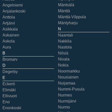
Mäntsälä
Angelniemi
Mänttä
Anjalankoski
Mänttä-Vilppula
Anttola
Mäntyharju
Artjärvi
N
Asikkala
Askainen
Naantali
Askola
Nakkila
Aura
Nastola
B
Nilsiä
Nivala
Bromarv
Nokia
D
Noormarkku
Degerby
Nousiainen
E
Nuijamaa
Eckerö
Nummi-Pusula
Elimäki
Nurmes
Ellivuori
Nurmijärvi
Eno
Nurmo
Enonkoski