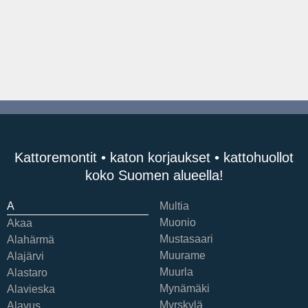
Kattoremontit • katon korjaukset • kattohuollot
koko Suomen alueella!
A
Multia
Muonio
Akaa
Mustasaari
Alahärmä
Muurame
Alajärvi
Muurla
Alastaro
Mynämäki
Alavieska
Myrskylä
Alavus