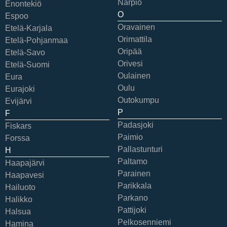
Närpiö
Enontekiö
O
Espoo
Oravainen
Etelä-Karjala
Orimattila
Etelä-Pohjanmaa
Oripää
Etelä-Savo
Orivesi
Etelä-Suomi
Oulainen
Eura
Oulu
Eurajoki
Outokumpu
Evijärvi
P
F
Padasjoki
Fiskars
Paimio
Forssa
Pallastunturi
H
Paltamo
Haapajärvi
Parainen
Haapavesi
Parikkala
Hailuoto
Parkano
Halikko
Pattijoki
Halsua
Pelkosenniemi
Hamina