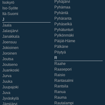
Pyhäjärvi
Isokyrö
Pyhämaa
Iso-Syöte
Pyhäntä
Itä-Suomi
Pyhäranta
J
Pyhäselkä
Jaala
Pyhätunturi
Jalasjärvi
Pylkönmäki
Janakkala
Päijät-Häme
Joensuu
Pälkäne
Jokioinen
Pöytyä
Joroinen
R
Joutsa
Raahe
Joutseno
Raasepori
Juankoski
Raisio
Jurva
Rantasalmi
Juuka
Rantsila
Juupajoki
Ranua
Juva
Rauma
Jyväskylä
Rautalampi
Jämijärvi