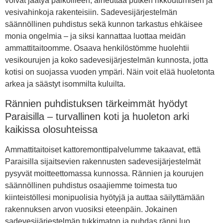
voivat jäätyä paikoilleen, aiheuttaa putken rikkoutumisen ja
vesivahinkoja rakenteisiin. Sadevesijärjestelmän
säännöllinen puhdistus sekä kunnon tarkastus ehkäisee
monia ongelmia – ja siksi kannattaa luottaa meidän
ammattitaitoomme. Osaava henkilöstömme huolehtii
vesikourujen ja koko sadevesijärjestelmän kunnosta, jotta
kotisi on suojassa vuoden ympäri. Näin voit elää huoletonta
arkea ja säästyt isommilta kuluilta.
Rännien puhdistuksen tärkeimmät hyödyt
Paraisilla – turvallinen koti ja huoleton arki
kaikissa olosuhteissa
Ammattitaitoiset kattoremonttipalvelumme takaavat, että
Paraisilla sijaitsevien rakennusten sadevesijärjestelmät
pysyvät moitteettomassa kunnossa. Rännien ja kourujen
säännöllinen puhdistus osaajiemme toimesta tuo
kiinteistöllesi monipuolisia hyötyjä ja auttaa säilyttämään
rakennuksen arvon vuosiksi eteenpäin. Jokainen
sadevesijärjestelmän tukkimaton ja puhdas ränni luo