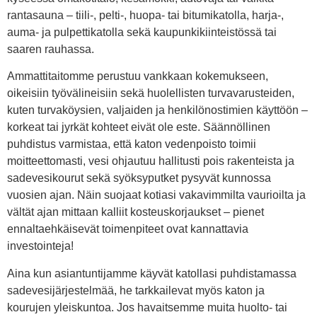
rantasauna – tiili-, pelti-, huopa- tai bitumikatolla, harja-,
auma- ja pulpettikatolla sekä kaupunkikiinteistössä tai
saaren rauhassa.
Ammattitaitomme perustuu vankkaan kokemukseen,
oikeisiin työvälineisiin sekä huolellisten turvavarusteiden,
kuten turvaköysien, valjaiden ja henkilönostimien käyttöön –
korkeat tai jyrkät kohteet eivät ole este. Säännöllinen
puhdistus varmistaa, että katon vedenpoisto toimii
moitteettomasti, vesi ohjautuu hallitusti pois rakenteista ja
sadevesikourut sekä syöksyputket pysyvät kunnossa
vuosien ajan. Näin suojaat kotiasi vakavimmilta vaurioilta ja
vältät ajan mittaan kalliit kosteuskorjaukset – pienet
ennaltaehkäisevät toimenpiteet ovat kannattavia
investointeja!
Aina kun asiantuntijamme käyvät katollasi puhdistamassa
sadevesijärjestelmää, he tarkkailevat myös katon ja
kourujen yleiskuntoa. Jos havaitsemme muita huolto- tai