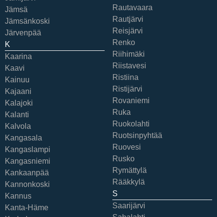
Rautavaara
Jämsä
Rautjärvi
Jämsänkoski
Reisjärvi
Järvenpää
Renko
K
Riihimäki
Kaarina
Riistavesi
Kaavi
Ristiina
Kainuu
Ristijärvi
Kajaani
Rovaniemi
Kalajoki
Ruka
Kalanti
Ruokolahti
Kalvola
Ruotsinpyhtää
Kangasala
Ruovesi
Kangaslampi
Rusko
Kangasniemi
Rymättylä
Kankaanpää
Rääkkylä
Kannonkoski
S
Kannus
Saarijärvi
Kanta-Häme