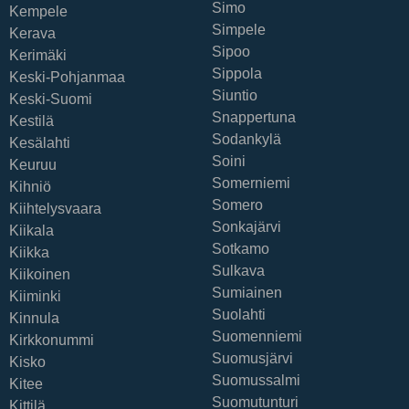
Simo
Kempele
Simpele
Kerava
Sipoo
Kerimäki
Sippola
Keski-Pohjanmaa
Siuntio
Keski-Suomi
Snappertuna
Kestilä
Sodankylä
Kesälahti
Soini
Keuruu
Somerniemi
Kihniö
Somero
Kiihtelysvaara
Sonkajärvi
Kiikala
Sotkamo
Kiikka
Sulkava
Kiikoinen
Sumiainen
Kiiminki
Suolahti
Kinnula
Suomenniemi
Kirkkonummi
Suomusjärvi
Kisko
Suomussalmi
Kitee
Suomutunturi
Kittilä