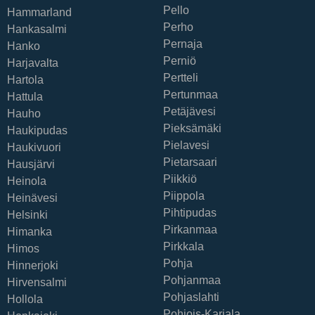
Pello
Hammarland
Perho
Hankasalmi
Pernaja
Hanko
Perniö
Harjavalta
Pertteli
Hartola
Pertunmaa
Hattula
Petäjävesi
Hauho
Pieksämäki
Haukipudas
Pielavesi
Haukivuori
Pietarsaari
Hausjärvi
Piikkiö
Heinola
Piippola
Heinävesi
Pihtipudas
Helsinki
Pirkanmaa
Himanka
Pirkkala
Himos
Pohja
Hinnerjoki
Pohjanmaa
Hirvensalmi
Pohjaslahti
Hollola
Pohjois-Karjala