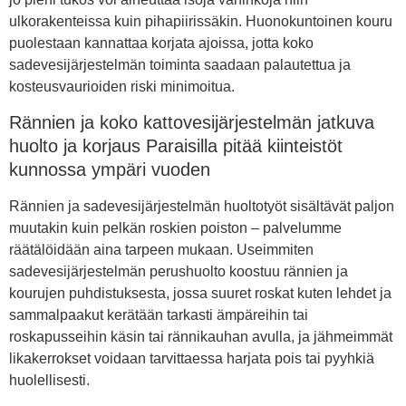
ulkorakenteissa kuin pihapiirissäkin. Huonokuntoinen kouru
puolestaan kannattaa korjata ajoissa, jotta koko
sadevesijärjestelmän toiminta saadaan palautettua ja
kosteusvaurioiden riski minimoitua.
Rännien ja koko kattovesijärjestelmän jatkuva
huolto ja korjaus Paraisilla pitää kiinteistöt
kunnossa ympäri vuoden
Rännien ja sadevesijärjestelmän huoltotyöt sisältävät paljon
muutakin kuin pelkän roskien poiston – palvelumme
räätälöidään aina tarpeen mukaan. Useimmiten
sadevesijärjestelmän perushuolto koostuu rännien ja
kourujen puhdistuksesta, jossa suuret roskat kuten lehdet ja
sammalpaakut kerätään tarkasti ämpäreihin tai
roskapusseihin käsin tai rännikauhan avulla, ja jähmeimmät
likakerrokset voidaan tarvittaessa harjata pois tai pyyhkiä
huolellisesti.