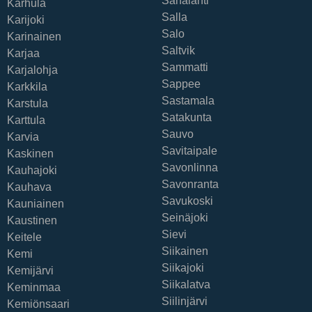
Sahalahti
Karhula
Salla
Karijoki
Salo
Karinainen
Saltvik
Karjaa
Sammatti
Karjalohja
Sappee
Karkkila
Sastamala
Karstula
Satakunta
Karttula
Sauvo
Karvia
Savitaipale
Kaskinen
Savonlinna
Kauhajoki
Savonranta
Kauhava
Savukoski
Kauniainen
Seinäjoki
Kaustinen
Sievi
Keitele
Siikainen
Kemi
Siikajoki
Kemijärvi
Siikalatva
Keminmaa
Siilinjärvi
Kemiönsaari