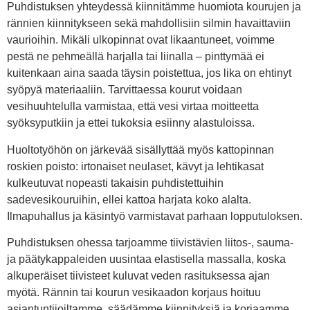
Puhdistuksen yhteydessä kiinnitämme huomiota kourujen ja
rännien kiinnitykseen sekä mahdollisiin silmin havaittaviin
vaurioihin. Mikäli ulkopinnat ovat likaantuneet, voimme
pestä ne pehmeällä harjalla tai liinalla – pinttymää ei
kuitenkaan aina saada täysin poistettua, jos lika on ehtinyt
syöpyä materiaaliin. Tarvittaessa kourut voidaan
vesihuuhtelulla varmistaa, että vesi virtaa moitteetta
syöksyputkiin ja ettei tukoksia esiinny alastuloissa.
Huoltotyöhön on järkevää sisällyttää myös kattopinnan
roskien poisto: irtonaiset neulaset, kävyt ja lehtikasat
kulkeutuvat nopeasti takaisin puhdistettuihin
sadevesikouruihin, ellei kattoa harjata koko alalta.
Ilmapuhallus ja käsintyö varmistavat parhaan lopputuloksen.
Puhdistuksen ohessa tarjoamme tiivistävien liitos-, sauma-
ja päätykappaleiden uusintaa elastisella massalla, koska
alkuperäiset tiivisteet kuluvat veden rasituksessa ajan
myötä. Rännin tai kourun vesikaadon korjaus hoituu
asiantuntijoiltamme, säädämme kiinnityksiä ja korjaamme