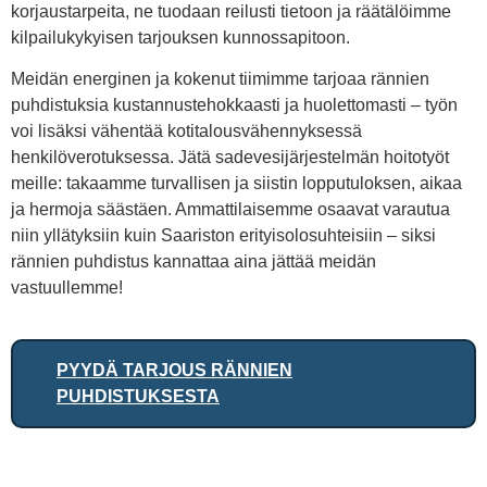
korjaustarpeita, ne tuodaan reilusti tietoon ja räätälöimme
kilpailukykyisen tarjouksen kunnossapitoon.
Meidän energinen ja kokenut tiimimme tarjoaa rännien
puhdistuksia kustannustehokkaasti ja huolettomasti – työn
voi lisäksi vähentää kotitalousvähennyksessä
henkilöverotuksessa. Jätä sadevesijärjestelmän hoitotyöt
meille: takaamme turvallisen ja siistin lopputuloksen, aikaa
ja hermoja säästäen. Ammattilaisemme osaavat varautua
niin yllätyksiin kuin Saariston erityisolosuhteisiin – siksi
rännien puhdistus kannattaa aina jättää meidän
vastuullemme!
PYYDÄ TARJOUS RÄNNIEN
PUHDISTUKSESTA