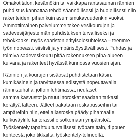
Omakotitalon, kesämökin tai vaikkapa rantasaunan rännien
puhdistus kannattaa tehdä säännöllisesti ja huolellisesti niin
rakenteiden, pihan kuin asumismukavuudenkin vuoksi.
Ammattimainen palvelumme tekee vesikourujen ja
sadevesijärjestelmän puhdistuksen turvalliseksi ja
tehokkaaksi myös saariston erityisolosuhteissa – teemme
työn nopeasti, siististi ja ympäristöystävällisesti. Puhdas ja
toimiva sadevesikouru pitää rakennuksen piha-alueen
kuivana ja rakenteet hyvässä kunnossa vuosien ajan.
Rännien ja kourujen sisäosat puhdistetaan käsin,
kumikäsinein ja tarvittaessa edistystä nopeuttavalla
rännikauhalla, jolloin lehtimassa, neulaset,
sammalkasvustot ja muut irtoroskat saadaan tarkasti
kerättyä talteen. Jätteet pakataan roskapusseihin tai
ämpäreihin niin, ettei allasroska päädy pihamaalle,
kulkuväylille tai terassille sotkemaan ympäristöä.
Työskentely tapahtuu turvallisesti työpareittain, riippuen
kohteesta joko tikkailta, työskentely-telineeltä,