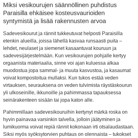
Miksi vesikourujen säännöllinen puhdistus
Paraisilla ehkäisee kosteusvaurioiden
syntymistä ja lisää rakennusten arvoa
Sadevesikourut ja rännit tukkeutuvat helposti Paraisilla
etenkin alueilla, joissa lähellä kasvaa runsaasti puita –
lehdet, neulaset ja siemenet kasaantuvat kouruun ja
sadevesijärjestelmään. Kun vesikourujen pohjalle kertyy
orgaanista materiaalia, sinne voi ajan kuluessa alkaa
muodostua jopa sammal- ja muuta kasvustoa, ja kasaumat
voivat kompostoitua mullaksi. Kun tukos estää veden
virtauksen, seurauksena on veden tulvimista räystäskourun
yli ulkoseinille, ikkunoille ja pahimmassa tapauksessa
seinärakenteen sisään tai jopa katon alle.
Pahimmillaan sadevesikouruihin kertynyt märkä roska on
hyvin painavaa varsinkin talvella, jolloin jäätyminen ja
lumikuorma voivat repiä rännit kokonaan irti otsalaudastaan.
Siksi myös syöksytorvien puhtaus on olennaista – tukokset