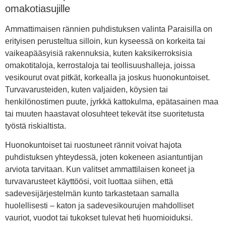
omakotiasujille
Ammattimaisen rännien puhdistuksen valinta Paraisilla on
erityisen perusteltua silloin, kun kyseessä on korkeita tai
vaikeapääsyisiä rakennuksia, kuten kaksikerroksisia
omakotitaloja, kerrostaloja tai teollisuushalleja, joissa
vesikourut ovat pitkät, korkealla ja joskus huonokuntoiset.
Turvavarusteiden, kuten valjaiden, köysien tai
henkilönostimen puute, jyrkkä kattokulma, epätasainen maa
tai muuten haastavat olosuhteet tekevät itse suoritetusta
työstä riskialtista.
Huonokuntoiset tai ruostuneet rännit voivat hajota
puhdistuksen yhteydessä, joten kokeneen asiantuntijan
arviota tarvitaan. Kun valitset ammattilaisen koneet ja
turvavarusteet käyttöösi, voit luottaa siihen, että
sadevesijärjestelmän kunto tarkastetaan samalla
huolellisesti – katon ja sadevesikourujen mahdolliset
vauriot, vuodot tai tukokset tulevat heti huomioiduksi.