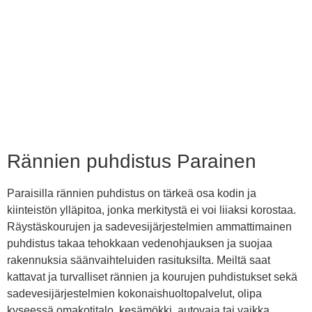
Rännien puhdistus Parainen
Paraisilla rännien puhdistus on tärkeä osa kodin ja
kiinteistön ylläpitoa, jonka merkitystä ei voi liiaksi korostaa.
Räystäskourujen ja sadevesijärjestelmien ammattimainen
puhdistus takaa tehokkaan vedenohjauksen ja suojaa
rakennuksia säänvaihteluiden rasituksilta. Meiltä saat
kattavat ja turvalliset rännien ja kourujen puhdistukset sekä
sadevesijärjestelmien kokonaishuoltopalvelut, olipa
kyseessä omakotitalo, kesämökki, autovaja tai vaikka