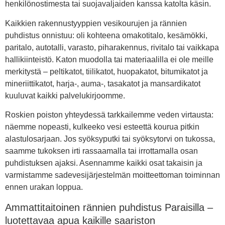
henkilönostimesta tai suojavaljaiden kanssa katolta käsin.
Kaikkien rakennustyyppien vesikourujen ja rännien
puhdistus onnistuu: oli kohteena omakotitalo, kesämökki,
paritalo, autotalli, varasto, piharakennus, rivitalo tai vaikkapa
hallikiinteistö. Katon muodolla tai materiaalilla ei ole meille
merkitystä – peltikatot, tiilikatot, huopakatot, bitumikatot ja
mineriittikatot, harja-, auma-, tasakatot ja mansardikatot
kuuluvat kaikki palvelukirjoomme.
Roskien poiston yhteydessä tarkkailemme veden virtausta:
näemme nopeasti, kulkeeko vesi esteettä kourua pitkin
alastulosarjaan. Jos syöksyputki tai syöksytorvi on tukossa,
saamme tukoksen irti rassaamalla tai irrottamalla osan
puhdistuksen ajaksi. Asennamme kaikki osat takaisin ja
varmistamme sadevesijärjestelmän moitteettoman toiminnan
ennen urakan loppua.
Ammattitaitoinen rännien puhdistus Paraisilla –
luotettavaa apua kaikille saariston