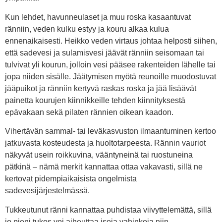
Kun lehdet, havunneulaset ja muu roska kasaantuvat
ränniin, veden kulku estyy ja kouru alkaa kulua
ennenaikaisesti. Heikko veden virtaus johtaa helposti siihen,
että sadevesi ja sulamisvesi jäävät ränniin seisomaan tai
tulvivat yli kourun, jolloin vesi pääsee rakenteiden lähelle tai
jopa niiden sisälle. Jäätymisen myötä reunoille muodostuvat
jääpuikot ja ränniin kertyvä raskas roska ja jää lisäävät
painetta kourujen kiinnikkeille tehden kiinnityksestä
epävakaan sekä pilaten rännien oikean kaadon.
Vihertävän sammal- tai leväkasvuston ilmaantuminen kertoo
jatkuvasta kosteudesta ja huoltotarpeesta. Rännin vauriot
näkyvät usein roikkuvina, vääntyneinä tai ruostuneina
pätkinä – nämä merkit kannattaa ottaa vakavasti, sillä ne
kertovat pidempiaikaisista ongelmista
sadevesijärjestelmässä.
Tukkeutunut ränni kannattaa puhdistaa viivyttelemättä, sillä
jo pieni tukos voi aiheuttaa isoja vahinkoja niin