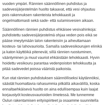
vuoden ympäri. Rännien säännöllinen puhdistus ja
sadevesijärjestelmän huolto takaavat, että vesi ohjautuu
pois rakennuksen rakenteista tehokkaasti ja
ongelmattomasti sekä sade- että sulamisvesien aikaan.
Säännöllinen rännien puhdistus ehkäisee vesivahinkoja:
puhdistettu sadevesijärjestelmä ohjaa veden pois eikä se
pääse imeytymään talon rakenteisiin ja aiheuttamaan
kosteus- tai lahovaurioita. Samalla sadevesikourujen elinikä
ja katon käyttöikä pitenevät, sillä rännien ruostuminen,
vääntyminen ja muut vauriot ehkäistään tehokkaasti. Hyvin
hoidettu vesikouru parantaa vedenpoiston tehokkuutta ja
pitää sadevedet poissa vääristä paikoista.
Kun otat rännien puhdistuksen säännölliseksi käytännöksi,
säästät huomattavia rahasummia pitkällä aikavälillä, koska
ennaltaehkäisevä huolto on aina edullisempaa kuin laajat
korjaustyöt kosteusvaurioiden ilmetessä. Me tunnemme
Oulun rakentamisen erityispiirteet ja osaamme suunnitella