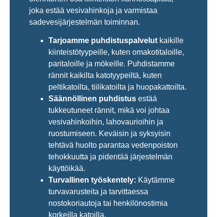
joka estää vesivahinkoja ja varmistaa
sadevesijärjestelmän toiminnan.
Tarjoamme puhdistuspalvelut
kaikille
kiinteistötyypeille, kuten omakotitaloille,
paritaloille ja mökeille. Puhdistamme
rännit kaikilta katotyypeiltä, kuten
peltikatoilta, tiilikatoilta ja huopakattoilta.
Säännöllinen puhdistus
estää
tukkeutuneet rännit, mikä voi johtaa
vesivahinkoihin, lahovaurioihin ja
ruostumiseen. Keväisin ja syksyisin
tehtävä huolto parantaa vedenpoiston
tehokkuutta ja pidentää järjestelmän
käyttöikää.
Turvallinen työskentely:
Käytämme
turvavarusteita ja tarvittaessa
nostokoriautoja tai henkilönostimia
korkeilla katoilla.