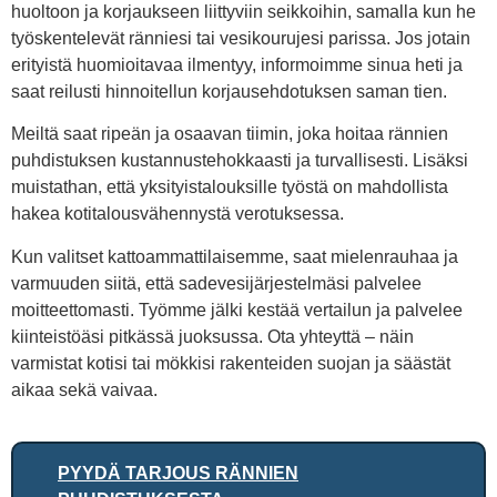
huoltoon ja korjaukseen liittyviin seikkoihin, samalla kun he
työskentelevät ränniesi tai vesikourujesi parissa. Jos jotain
erityistä huomioitavaa ilmentyy, informoimme sinua heti ja
saat reilusti hinnoitellun korjausehdotuksen saman tien.
Meiltä saat ripeän ja osaavan tiimin, joka hoitaa rännien
puhdistuksen kustannustehokkaasti ja turvallisesti. Lisäksi
muistathan, että yksityistalouksille työstä on mahdollista
hakea kotitalousvähennystä verotuksessa.
Kun valitset kattoammattilaisemme, saat mielenrauhaa ja
varmuuden siitä, että sadevesijärjestelmäsi palvelee
moitteettomasti. Työmme jälki kestää vertailun ja palvelee
kiinteistöäsi pitkässä juoksussa. Ota yhteyttä – näin
varmistat kotisi tai mökkisi rakenteiden suojan ja säästät
aikaa sekä vaivaa.
PYYDÄ TARJOUS RÄNNIEN