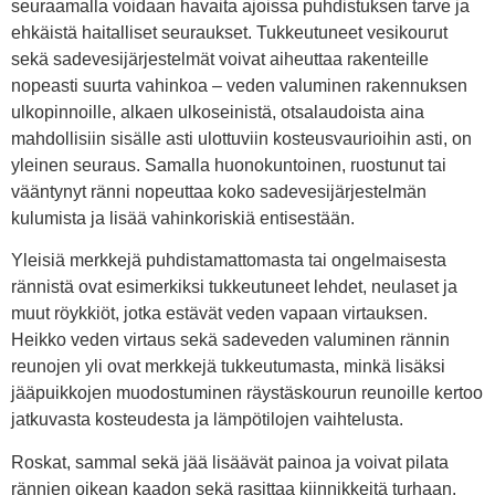
seuraamalla voidaan havaita ajoissa puhdistuksen tarve ja
ehkäistä haitalliset seuraukset. Tukkeutuneet vesikourut
sekä sadevesijärjestelmät voivat aiheuttaa rakenteille
nopeasti suurta vahinkoa – veden valuminen rakennuksen
ulkopinnoille, alkaen ulkoseinistä, otsalaudoista aina
mahdollisiin sisälle asti ulottuviin kosteusvaurioihin asti, on
yleinen seuraus. Samalla huonokuntoinen, ruostunut tai
vääntynyt ränni nopeuttaa koko sadevesijärjestelmän
kulumista ja lisää vahinkoriskiä entisestään.
Yleisiä merkkejä puhdistamattomasta tai ongelmaisesta
rännistä ovat esimerkiksi tukkeutuneet lehdet, neulaset ja
muut röykkiöt, jotka estävät veden vapaan virtauksen.
Heikko veden virtaus sekä sadeveden valuminen rännin
reunojen yli ovat merkkejä tukkeutumasta, minkä lisäksi
jääpuikkojen muodostuminen räystäskourun reunoille kertoo
jatkuvasta kosteudesta ja lämpötilojen vaihtelusta.
Roskat, sammal sekä jää lisäävät painoa ja voivat pilata
rännien oikean kaadon sekä rasittaa kiinnikkeitä turhaan.