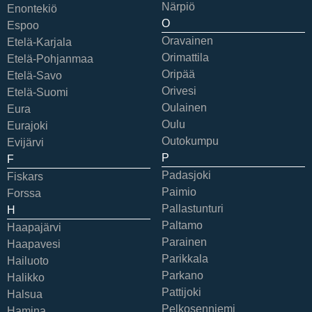
Närpiö
Enontekiö
O
Espoo
Oravainen
Etelä-Karjala
Orimattila
Etelä-Pohjanmaa
Oripää
Etelä-Savo
Orivesi
Etelä-Suomi
Oulainen
Eura
Oulu
Eurajoki
Outokumpu
Evijärvi
P
F
Padasjoki
Fiskars
Paimio
Forssa
Pallastunturi
H
Paltamo
Haapajärvi
Parainen
Haapavesi
Parikkala
Hailuoto
Parkano
Halikko
Pattijoki
Halsua
Pelkosenniemi
Hamina