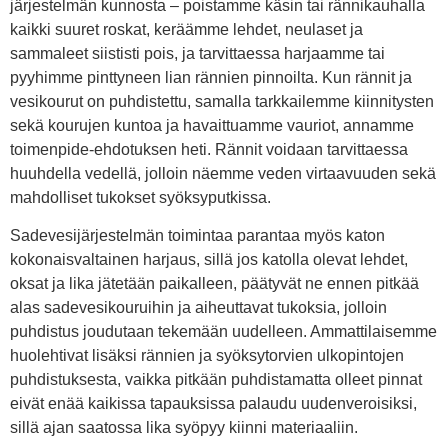
järjestelmän kunnosta – poistamme käsin tai rännikauhalla
kaikki suuret roskat, keräämme lehdet, neulaset ja
sammaleet siististi pois, ja tarvittaessa harjaamme tai
pyyhimme pinttyneen lian rännien pinnoilta. Kun rännit ja
vesikourut on puhdistettu, samalla tarkkailemme kiinnitysten
sekä kourujen kuntoa ja havaittuamme vauriot, annamme
toimenpide-ehdotuksen heti. Rännit voidaan tarvittaessa
huuhdella vedellä, jolloin näemme veden virtaavuuden sekä
mahdolliset tukokset syöksyputkissa.
Sadevesijärjestelmän toimintaa parantaa myös katon
kokonaisvaltainen harjaus, sillä jos katolla olevat lehdet,
oksat ja lika jätetään paikalleen, päätyvät ne ennen pitkää
alas sadevesikouruihin ja aiheuttavat tukoksia, jolloin
puhdistus joudutaan tekemään uudelleen. Ammattilaisemme
huolehtivat lisäksi rännien ja syöksytorvien ulkopintojen
puhdistuksesta, vaikka pitkään puhdistamatta olleet pinnat
eivät enää kaikissa tapauksissa palaudu uudenveroisiksi,
sillä ajan saatossa lika syöpyy kiinni materiaaliin.