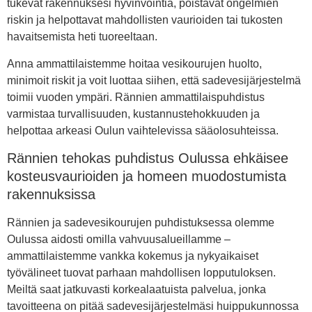
tukevat rakennuksesi hyvinvointia, poistavat ongelmien
riskin ja helpottavat mahdollisten vaurioiden tai tukosten
havaitsemista heti tuoreeltaan.
Anna ammattilaistemme hoitaa vesikourujen huolto,
minimoit riskit ja voit luottaa siihen, että sadevesijärjestelmä
toimii vuoden ympäri. Rännien ammattilaispuhdistus
varmistaa turvallisuuden, kustannustehokkuuden ja
helpottaa arkeasi Oulun vaihtelevissa sääolosuhteissa.
Rännien tehokas puhdistus Oulussa ehkäisee
kosteusvaurioiden ja homeen muodostumista
rakennuksissa
Rännien ja sadevesikourujen puhdistuksessa olemme
Oulussa aidosti omilla vahvuusalueillamme –
ammattilaistemme vankka kokemus ja nykyaikaiset
työvälineet tuovat parhaan mahdollisen lopputuloksen.
Meiltä saat jatkuvasti korkealaatuista palvelua, jonka
tavoitteena on pitää sadevesijärjestelmäsi huippukunnossa