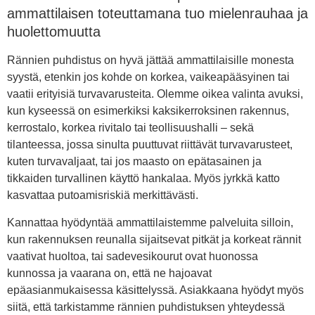
ammattilaisen toteuttamana tuo mielenrauhaa ja
huolettomuutta
Rännien puhdistus on hyvä jättää ammattilaisille monesta
syystä, etenkin jos kohde on korkea, vaikeapääsyinen tai
vaatii erityisiä turvavarusteita. Olemme oikea valinta avuksi,
kun kyseessä on esimerkiksi kaksikerroksinen rakennus,
kerrostalo, korkea rivitalo tai teollisuushalli – sekä
tilanteessa, jossa sinulta puuttuvat riittävät turvavarusteet,
kuten turvavaljaat, tai jos maasto on epätasainen ja
tikkaiden turvallinen käyttö hankalaa. Myös jyrkkä katto
kasvattaa putoamisriskiä merkittävästi.
Kannattaa hyödyntää ammattilaistemme palveluita silloin,
kun rakennuksen reunalla sijaitsevat pitkät ja korkeat rännit
vaativat huoltoa, tai sadevesikourut ovat huonossa
kunnossa ja vaarana on, että ne hajoavat
epäasianmukaisessa käsittelyssä. Asiakkaana hyödyt myös
siitä, että tarkistamme rännien puhdistuksen yhteydessä