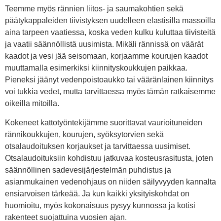
Teemme myös rännien liitos- ja saumakohtien sekä
päätykappaleiden tiivistyksen uudelleen elastisilla massoilla
aina tarpeen vaatiessa, koska veden kulku kuluttaa tiivisteitä
ja vaatii säännöllistä uusimista. Mikäli rännissä on väärät
kaadot ja vesi jää seisomaan, korjaamme kourujen kaadot
muuttamalla esimerkiksi kiinnityskoukkujen paikkaa.
Pieneksi jäänyt vedenpoistoaukko tai vääränlainen kiinnitys
voi tukkia vedet, mutta tarvittaessa myös tämän ratkaisemme
oikeilla mitoilla.
Kokeneet kattotyöntekijämme suorittavat vaurioituneiden
rännikoukkujen, kourujen, syöksytorvien sekä
otsalaudoituksen korjaukset ja tarvittaessa uusimiset.
Otsalaudoituksiin kohdistuu jatkuvaa kosteusrasitusta, joten
säännöllinen sadevesijärjestelmän puhdistus ja
asianmukainen vedenohjaus on niiden säilyvyyden kannalta
ensiarvoisen tärkeää. Ja kun kaikki yksityiskohdat on
huomioitu, myös kokonaisuus pysyy kunnossa ja kotisi
rakenteet suojattuina vuosien ajan.