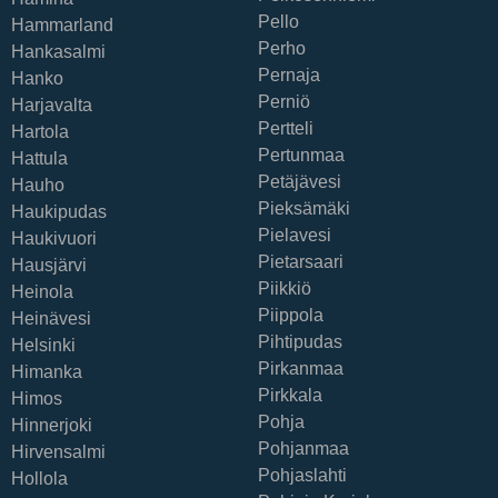
Pello
Hammarland
Perho
Hankasalmi
Pernaja
Hanko
Perniö
Harjavalta
Pertteli
Hartola
Pertunmaa
Hattula
Petäjävesi
Hauho
Pieksämäki
Haukipudas
Pielavesi
Haukivuori
Pietarsaari
Hausjärvi
Piikkiö
Heinola
Piippola
Heinävesi
Pihtipudas
Helsinki
Pirkanmaa
Himanka
Pirkkala
Himos
Pohja
Hinnerjoki
Pohjanmaa
Hirvensalmi
Pohjaslahti
Hollola