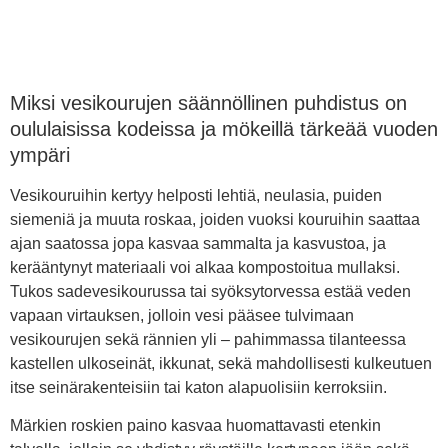
Miksi vesikourujen säännöllinen puhdistus on
oululaisissa kodeissa ja mökeillä tärkeää vuoden
ympäri
Vesikouruihin kertyy helposti lehtiä, neulasia, puiden
siemeniä ja muuta roskaa, joiden vuoksi kouruihin saattaa
ajan saatossa jopa kasvaa sammalta ja kasvustoa, ja
kerääntynyt materiaali voi alkaa kompostoitua mullaksi.
Tukos sadevesikourussa tai syöksytorvessa estää veden
vapaan virtauksen, jolloin vesi pääsee tulvimaan
vesikourujen sekä rännien yli – pahimmassa tilanteessa
kastellen ulkoseinät, ikkunat, sekä mahdollisesti kulkeutuen
itse seinärakenteisiin tai katon alapuolisiin kerroksiin.
Märkien roskien paino kasvaa huomattavasti etenkin