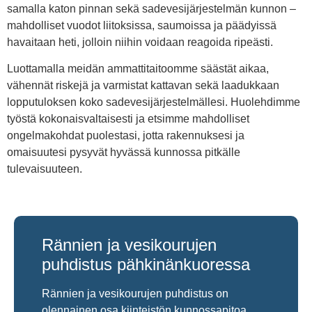
samalla katon pinnan sekä sadevesijärjestelmän kunnon –
mahdolliset vuodot liitoksissa, saumoissa ja päädyissä
havaitaan heti, jolloin niihin voidaan reagoida ripeästi.
Luottamalla meidän ammattitaitoomme säästät aikaa,
vähennät riskejä ja varmistat kattavan sekä laadukkaan
lopputuloksen koko sadevesijärjestelmällesi. Huolehdimme
työstä kokonaisvaltaisesti ja etsimme mahdolliset
ongelmakohdat puolestasi, jotta rakennuksesi ja
omaisuutesi pysyvät hyvässä kunnossa pitkälle
tulevaisuuteen.
Rännien ja vesikourujen
puhdistus pähkinänkuoressa
Rännien ja vesikourujen puhdistus on
olennainen osa kiinteistön kunnossapitoa,