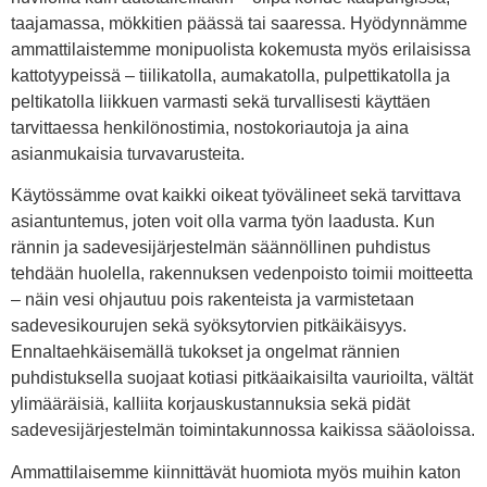
taajamassa, mökkitien päässä tai saaressa. Hyödynnämme
ammattilaistemme monipuolista kokemusta myös erilaisissa
kattotyypeissä – tiilikatolla, aumakatolla, pulpettikatolla ja
peltikatolla liikkuen varmasti sekä turvallisesti käyttäen
tarvittaessa henkilönostimia, nostokoriautoja ja aina
asianmukaisia turvavarusteita.
Käytössämme ovat kaikki oikeat työvälineet sekä tarvittava
asiantuntemus, joten voit olla varma työn laadusta. Kun
rännin ja sadevesijärjestelmän säännöllinen puhdistus
tehdään huolella, rakennuksen vedenpoisto toimii moitteetta
– näin vesi ohjautuu pois rakenteista ja varmistetaan
sadevesikourujen sekä syöksytorvien pitkäikäisyys.
Ennaltaehkäisemällä tukokset ja ongelmat rännien
puhdistuksella suojaat kotiasi pitkäaikaisilta vaurioilta, vältät
ylimääräisiä, kalliita korjauskustannuksia sekä pidät
sadevesijärjestelmän toimintakunnossa kaikissa sääoloissa.
Ammattilaisemme kiinnittävät huomiota myös muihin katon