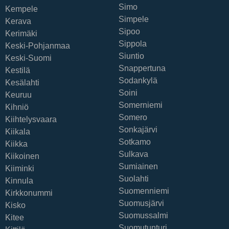
Simo
Kempele
Simpele
Kerava
Sipoo
Kerimäki
Sippola
Keski-Pohjanmaa
Siuntio
Keski-Suomi
Snappertuna
Kestilä
Sodankylä
Kesälahti
Soini
Keuruu
Somerniemi
Kihniö
Somero
Kiihtelysvaara
Sonkajärvi
Kiikala
Sotkamo
Kiikka
Sulkava
Kiikoinen
Sumiainen
Kiiminki
Suolahti
Kinnula
Suomenniemi
Kirkkonummi
Suomusjärvi
Kisko
Suomussalmi
Kitee
Suomutunturi