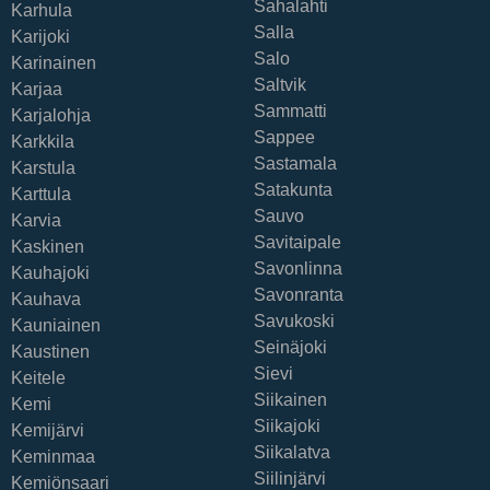
Sahalahti
Karhula
Salla
Karijoki
Salo
Karinainen
Saltvik
Karjaa
Sammatti
Karjalohja
Sappee
Karkkila
Sastamala
Karstula
Satakunta
Karttula
Sauvo
Karvia
Savitaipale
Kaskinen
Savonlinna
Kauhajoki
Savonranta
Kauhava
Savukoski
Kauniainen
Seinäjoki
Kaustinen
Sievi
Keitele
Siikainen
Kemi
Siikajoki
Kemijärvi
Siikalatva
Keminmaa
Siilinjärvi
Kemiönsaari