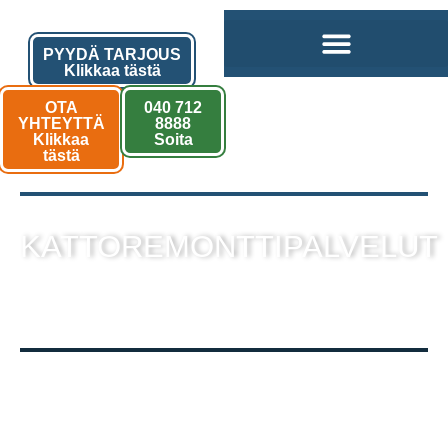
PYYDÄ TARJOUS
Klikkaa tästä
OTA
040 712
YHTEYTTÄ
8888
Klikkaa
Soita
tästä
KATTOREMONTTIPALVELUT
sekä muut kattotyöt laadukkaalla
toteutuksella!