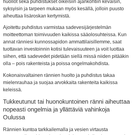
huollot sekä puhdistukset oikeisiin ajankohtiin keväisin,
syksyisin ja tarpeen mukaan myös kesällä, jolloin puusto
aiheuttaa lisäroskan kertymistä.
Ajoitettu puhdistus varmistaa sadevesijärjestelmän
moitteettoman toimivuuden kaikissa sääolosuhteissa. Kun
annat ränniesi kunnossapidon ammattilaisillemme, saat
tuottavan investoinnin kotisi tulevaisuuteen ja voit luottaa
siihen, että sadevedet pidetään siellä missä niiden pitääkin
olla – pois rakenteista ja poissa ongelmakohdista.
Kokonaisvaltainen rännien huolto ja puhdistus takaa
mielenrauhaa ja suojaa arvokkaita rakenteita kaikissa
keleissä.
Tukkeutunut tai huonokuntoinen ränni aiheuttaa
nopeasti ongelmia ja yllättäviä vahinkoja
Oulussa
Rännien kuntoa tarkkailemalla ja vesien virtausta