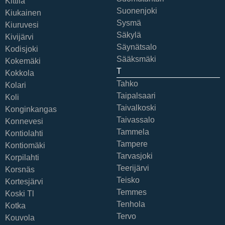
Kittilä
Suonenjoki
Kiukainen
Sysmä
Kiuruvesi
Säkylä
Kivijärvi
Säynätsalo
Kodisjoki
Sääksmäki
Kokemäki
T
Kokkola
Tahko
Kolari
Taipalsaari
Koli
Taivalkoski
Konginkangas
Taivassalo
Konnevesi
Tammela
Kontiolahti
Tampere
Kontiomäki
Tarvasjoki
Korpilahti
Teerijärvi
Korsnäs
Teisko
Kortesjärvi
Temmes
Koski Tl
Tenhola
Kotka
Tervo
Kouvola