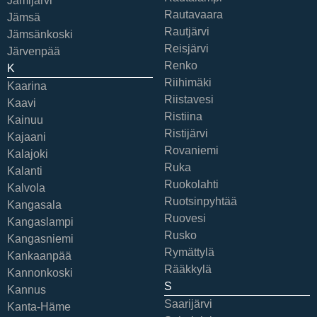
Jämijärvi
Rautavaara
Jämsä
Rautjärvi
Jämsänkoski
Reisjärvi
Järvenpää
Renko
K
Riihimäki
Kaarina
Riistavesi
Kaavi
Ristiina
Kainuu
Ristijärvi
Kajaani
Rovaniemi
Kalajoki
Ruka
Kalanti
Ruokolahti
Kalvola
Ruotsinpyhtää
Kangasala
Ruovesi
Kangaslampi
Rusko
Kangasniemi
Rymättylä
Kankaanpää
Rääkkylä
Kannonkoski
S
Kannus
Saarijärvi
Kanta-Häme