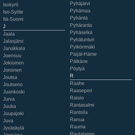
Pyhäjärvi
Isokyrö
Pyhämaa
Iso-Syöte
Pyhäntä
Itä-Suomi
Pyhäranta
J
Pyhäselkä
Jaala
Pyhätunturi
Jalasjärvi
Pylkönmäki
Janakkala
Päijät-Häme
Joensuu
Pälkäne
Jokioinen
Pöytyä
Joroinen
R
Joutsa
Raahe
Joutseno
Raasepori
Juankoski
Raisio
Jurva
Rantasalmi
Juuka
Rantsila
Juupajoki
Ranua
Juva
Rauma
Jyväskylä
Rautalampi