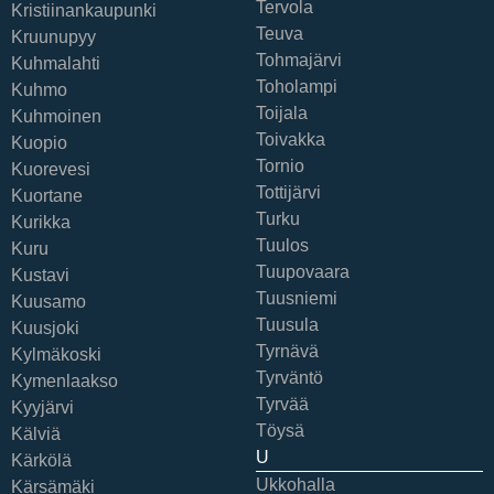
Tervola
Kristiinankaupunki
Teuva
Kruunupyy
Tohmajärvi
Kuhmalahti
Toholampi
Kuhmo
Toijala
Kuhmoinen
Toivakka
Kuopio
Tornio
Kuorevesi
Tottijärvi
Kuortane
Turku
Kurikka
Tuulos
Kuru
Tuupovaara
Kustavi
Tuusniemi
Kuusamo
Tuusula
Kuusjoki
Tyrnävä
Kylmäkoski
Tyrväntö
Kymenlaakso
Tyrvää
Kyyjärvi
Töysä
Kälviä
U
Kärkölä
Ukkohalla
Kärsämäki