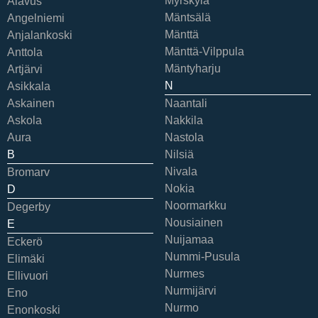
Myrskylä
Alavus
Mäntsälä
Angelniemi
Mänttä
Anjalankoski
Mänttä-Vilppula
Anttola
Mäntyharju
Artjärvi
N
Asikkala
Askainen
Naantali
Askola
Nakkila
Aura
Nastola
B
Nilsiä
Nivala
Bromarv
Nokia
D
Noormarkku
Degerby
Nousiainen
E
Nuijamaa
Eckerö
Nummi-Pusula
Elimäki
Nurmes
Ellivuori
Nurmijärvi
Eno
Nurmo
Enonkoski