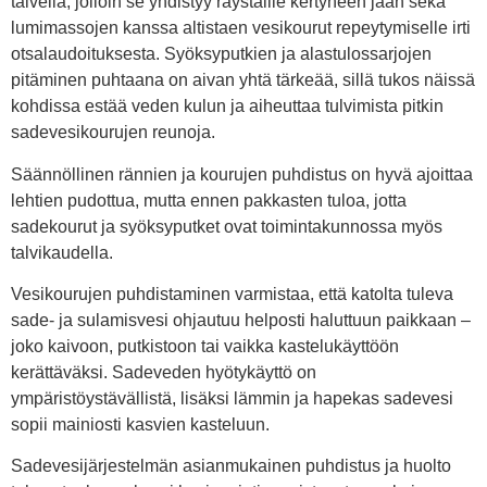
talvella, jolloin se yhdistyy räystäille kertyneen jään sekä
lumimassojen kanssa altistaen vesikourut repeytymiselle irti
otsalaudoituksesta. Syöksyputkien ja alastulossarjojen
pitäminen puhtaana on aivan yhtä tärkeää, sillä tukos näissä
kohdissa estää veden kulun ja aiheuttaa tulvimista pitkin
sadevesikourujen reunoja.
Säännöllinen rännien ja kourujen puhdistus on hyvä ajoittaa
lehtien pudottua, mutta ennen pakkasten tuloa, jotta
sadekourut ja syöksyputket ovat toimintakunnossa myös
talvikaudella.
Vesikourujen puhdistaminen varmistaa, että katolta tuleva
sade- ja sulamisvesi ohjautuu helposti haluttuun paikkaan –
joko kaivoon, putkistoon tai vaikka kastelukäyttöön
kerättäväksi. Sadeveden hyötykäyttö on
ympäristöystävällistä, lisäksi lämmin ja hapekas sadevesi
sopii mainiosti kasvien kasteluun.
Sadevesijärjestelmän asianmukainen puhdistus ja huolto