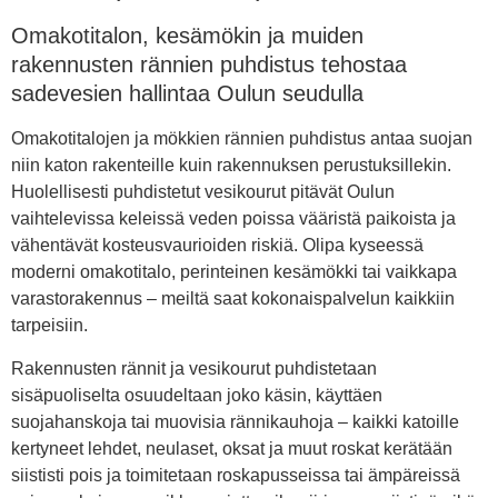
Omakotitalon, kesämökin ja muiden
rakennusten rännien puhdistus tehostaa
sadevesien hallintaa Oulun seudulla
Omakotitalojen ja mökkien rännien puhdistus antaa suojan
niin katon rakenteille kuin rakennuksen perustuksillekin.
Huolellisesti puhdistetut vesikourut pitävät Oulun
vaihtelevissa keleissä veden poissa vääristä paikoista ja
vähentävät kosteusvaurioiden riskiä. Olipa kyseessä
moderni omakotitalo, perinteinen kesämökki tai vaikkapa
varastorakennus – meiltä saat kokonaispalvelun kaikkiin
tarpeisiin.
Rakennusten rännit ja vesikourut puhdistetaan
sisäpuoliselta osuudeltaan joko käsin, käyttäen
suojahanskoja tai muovisia rännikauhoja – kaikki katoille
kertyneet lehdet, neulaset, oksat ja muut roskat kerätään
siististi pois ja toimitetaan roskapusseissa tai ämpäreissä