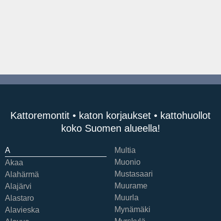
Kattoremontit • katon korjaukset • kattohuollot
koko Suomen alueella!
A
Multia
Muonio
Akaa
Mustasaari
Alahärmä
Muurame
Alajärvi
Muurla
Alastaro
Mynämäki
Alavieska