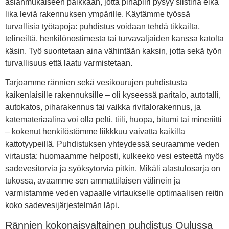
asianmukaiseen paikkaan, jotta pihapiiri pysyy siistinä eikä
lika leviä rakennuksen ympärille. Käytämme työssä
turvallisia työtapoja: puhdistus voidaan tehdä tikkailta,
telineiltä, henkilönostimesta tai turvavaljaiden kanssa katolta
käsin. Työ suoritetaan aina vähintään kaksin, jotta sekä työn
turvallisuus että laatu varmistetaan.
Tarjoamme rännien sekä vesikourujen puhdistusta
kaikenlaisille rakennuksille – oli kyseessä paritalo, autotalli,
autokatos, piharakennus tai vaikka rivitalorakennus, ja
katemateriaalina voi olla pelti, tiili, huopa, bitumi tai mineriitti
– kokenut henkilöstömme liikkkuu vaivatta kaikilla
kattotyypeillä. Puhdistuksen yhteydessä seuraamme veden
virtausta: huomaamme helposti, kulkeeko vesi esteettä myös
sadevesitorvia ja syöksytorvia pitkin. Mikäli alastulosarja on
tukossa, avaamme sen ammattilaisen välinein ja
varmistamme veden vapaalle virtaukselle optimaalisen reitin
koko sadevesijärjestelmän läpi.
Rännien kokonaisvaltainen puhdistus Oulussa