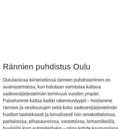
Rännien puhdistus Oulu
Oululaisissa kiinteistöissä rännien puhdistaminen on
avainasemassa, kun halutaan varmistaa kattava
sadevesijärjestelmän toimivuus vuoden ympäri.
Palvelumme kattaa kaikki rakennustyypit – hoidamme
rännien ja vesikourujen sekä koko sadevesijärjestelmän
huollon taidokkaasti ja turvallisesti niin omakotitaloissa,
paritaloissa, pihasaunoissa, varastoissa, lomamökeillä,
huviloilla kuin autotalleillakin – olipa kohde kaupungissa,