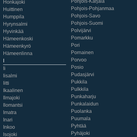
Pohjois-Karjala
Honkajoki
Pohjois-Pohjanmaa
Huittinen
Pohjois-Savo
Humppila
Pohjois-Suomi
Hyrynsalmi
Polvijärvi
Hyvinkää
Pomarkku
Hämeenkoski
Pori
Hämeenkyrö
Pornainen
Hämeenlinna
Porvoo
I
Posio
Ii
Pudasjärvi
Iisalmi
Pukkila
Iitti
Pulkkila
Ikaalinen
Punkaharju
Ilmajoki
Punkalaidun
Ilomantsi
Puolanka
Imatra
Puumala
Inari
Pyhtää
Inkoo
Pyhäjoki
Isojoki