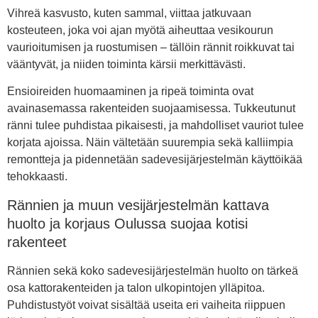
Vihreä kasvusto, kuten sammal, viittaa jatkuvaan
kosteuteen, joka voi ajan myötä aiheuttaa vesikourun
vaurioitumisen ja ruostumisen – tällöin rännit roikkuvat tai
vääntyvät, ja niiden toiminta kärsii merkittävästi.
Ensioireiden huomaaminen ja ripeä toiminta ovat
avainasemassa rakenteiden suojaamisessa. Tukkeutunut
ränni tulee puhdistaa pikaisesti, ja mahdolliset vauriot tulee
korjata ajoissa. Näin vältetään suurempia sekä kalliimpia
remontteja ja pidennetään sadevesijärjestelmän käyttöikää
tehokkaasti.
Rännien ja muun vesijärjestelmän kattava
huolto ja korjaus Oulussa suojaa kotisi
rakenteet
Rännien sekä koko sadevesijärjestelmän huolto on tärkeä
osa kattorakenteiden ja talon ulkopintojen ylläpitoa.
Puhdistustyöt voivat sisältää useita eri vaiheita riippuen