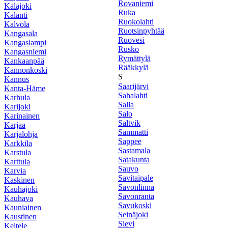
Rovaniemi
Kalajoki
Ruka
Kalanti
Ruokolahti
Kalvola
Ruotsinpyhtää
Kangasala
Ruovesi
Kangaslampi
Rusko
Kangasniemi
Rymättylä
Kankaanpää
Rääkkylä
Kannonkoski
S
Kannus
Saarijärvi
Kanta-Häme
Sahalahti
Karhula
Salla
Karijoki
Salo
Karinainen
Saltvik
Karjaa
Sammatti
Karjalohja
Sappee
Karkkila
Sastamala
Karstula
Satakunta
Karttula
Sauvo
Karvia
Savitaipale
Kaskinen
Savonlinna
Kauhajoki
Savonranta
Kauhava
Savukoski
Kauniainen
Seinäjoki
Kaustinen
Sievi
Keitele