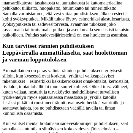
mansardikatosta, tasakatosta tai aumakatosta ja kattomateriaalina
peltikatto, tiilikatto, huopakatto, bitumikatto tai mineriittikatto.
Samalla varmistamme, että vesi virtaa puhdistuksen jälkeen esteettä
kohti syöksyputkea. Mikäli tukos löytyy esimerkiksi alastulosarjasta,
syöksyputkesta tai sadevesitorvesta, avaamme tukoksen joko
rassaamalla tai irrottamalla putken ja asentamalla sen siististi takaisin
paikoilleen. Puhdas sadevesijärjestelmä on osa huoletonta asumista.
Kun tarvitset rännien puhdistuksen
Leppävirralla ammattilaiselta, saat huolettoman
ja varman lopputuloksen
Ammattilainen on paras valinta rännien puhdistukseen erityisesti
silloin, kun kyseessä ovat korkeat, jyrkät tai vaikeapääsyiset
rakennukset – esimerkiksi kaksikerroksiset omakotitalot, kerrostalot,
rivitalot, tuotantohallit tai muut suuret kohteet. Oikeat turvavälineet,
kuten valjaat, nosturit ja turvaköydet mahdollistavat turvallisen
työskentelyn myös epätasaisessa maastossa ja jyrkillä katoilla.
Lisäksi pitkät tai ruostuneet rännit ovat usein herkkiä vaurioille ja
saattavat hajota, jos ne puhdistetaan väärällä tavalla tai ilman
kunnollista osaamista.
Kun valitset meidät hoitamaan sadevesikourujen puhdistuksen, saat
samalla asiantuntijan silmäyksen koko sadevesijärjestelmään –