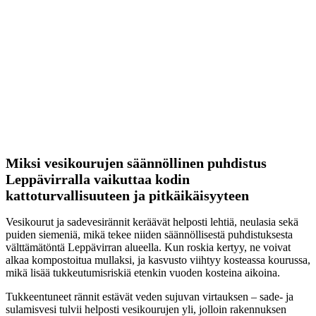
Miksi vesikourujen säännöllinen puhdistus
Leppävirralla vaikuttaa kodin
kattoturvallisuuteen ja pitkäikäisyyteen
Vesikourut ja sadevesirännit keräävät helposti lehtiä, neulasia sekä
puiden siemeniä, mikä tekee niiden säännöllisestä puhdistuksesta
välttämätöntä Leppävirran alueella. Kun roskia kertyy, ne voivat
alkaa kompostoitua mullaksi, ja kasvusto viihtyy kosteassa kourussa,
mikä lisää tukkeutumisriskiä etenkin vuoden kosteina aikoina.
Tukkeentuneet rännit estävät veden sujuvan virtauksen – sade- ja
sulamisvesi tulvii helposti vesikourujen yli, jolloin rakennuksen