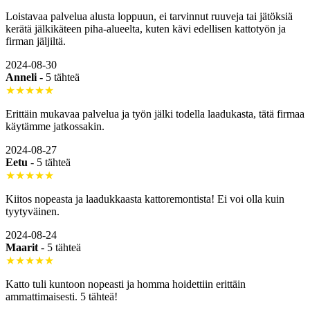
Loistavaa palvelua alusta loppuun, ei tarvinnut ruuveja tai jätöksiä
kerätä jälkikäteen piha-alueelta, kuten kävi edellisen kattotyön ja
firman jäljiltä.
2024-08-30
Anneli
-
5 tähteä
★★★★★
Erittäin mukavaa palvelua ja työn jälki todella laadukasta, tätä firmaa
käytämme jatkossakin.
2024-08-27
Eetu
-
5 tähteä
★★★★★
Kiitos nopeasta ja laadukkaasta kattoremontista! Ei voi olla kuin
tyytyväinen.
2024-08-24
Maarit
-
5 tähteä
★★★★★
Katto tuli kuntoon nopeasti ja homma hoidettiin erittäin
ammattimaisesti. 5 tähteä!