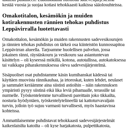
kestää vuosia ja suojaa kotiasi tehokkaasti kaikissa sääolosuhteissa.
Omakotitalon, kesämökin ja muiden
kotirakennusten rännien tehokas puhdistus
Leppävirralla luotettavasti
Omakotitalon, kesämökin ja muiden rakennusten sadevesikourujen
ja rännien tehokas puhdistus on tärkeä osa kiinteistön kunnossapitoa
Leppävirran alueella. Tarjoamme huolellisen palvelun, jossa
jokainen ränni, räystäskouru ja vesikouru saa asiantuntevan
käsittelyn – oli kyseessä mökillä, kotona, autotallissa, autokatoksessa
tai vaikkapa piharakennuksessa oleva sadevesijärjestelmä.
Sisäpuoliset osat puhdistamme käsin kumihanskat kädessä tai
käyttäen muovista rännikauhaa, ja irtoroskat, kuten lehdet, neulaset
ja sammalet keräämme aina siististi astioihin – näin rakennuksen
ympäristö pysyy siistinä eikä lika leviä pihamaalle, terassille tai
nurmelle. Työskentelemme turvallisesti pareittain joko tikkailta,
nosturia hyödyntäen, työskentelytelineellä tai kattoturvavaljain
turvin, jolloin työ sujuu varmasti turvallisesti, myös haastavissa
kohteissa.
Ammattilaisemme puhdistavat tehokkaasti sadevesijärjestelmät
kaikenlaisilta katoilta – oli kyse harjakatosta, pulpettikatosta,