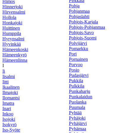
Pirkkala
Himos
Pohja
Hinnerjoki
Pohjanmaa
Hirvensalmi
Pohjaslahti
Hollola
Pohjois-Karjala
Honkajoki
Pohjois-Pohjanmaa
Huittinen
Pohjois-Savo
Humppila
Pohjois-Suomi
Hyrynsalmi
Polvijärvi
Hyvinkää
Pomarkku
Hämeenkoski
Pori
Hämeenkyrö
Pornainen
Hämeenlinna
Porvoo
I
Posio
Ii
Pudasjärvi
Iisalmi
Pukkila
Iitti
Pulkkila
Ikaalinen
Punkaharju
Ilmajoki
Punkalaidun
Ilomantsi
Puolanka
Imatra
Puumala
Inari
Pyhtää
Inkoo
Pyhäjoki
Isojoki
Pyhäjärvi
Isokyrö
Pyhämaa
Iso-Syöte