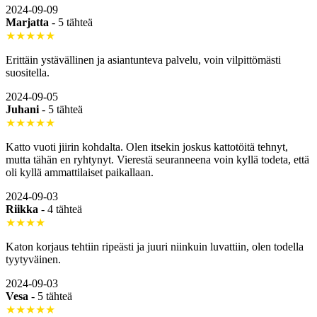
2024-09-09
Marjatta
-
5 tähteä
★★★★★
Erittäin ystävällinen ja asiantunteva palvelu, voin vilpittömästi
suositella.
2024-09-05
Juhani
-
5 tähteä
★★★★★
Katto vuoti jiirin kohdalta. Olen itsekin joskus kattotöitä tehnyt,
mutta tähän en ryhtynyt. Vierestä seuranneena voin kyllä todeta, että
oli kyllä ammattilaiset paikallaan.
2024-09-03
Riikka
-
4 tähteä
★★★★
Katon korjaus tehtiin ripeästi ja juuri niinkuin luvattiin, olen todella
tyytyväinen.
2024-09-03
Vesa
-
5 tähteä
★★★★★