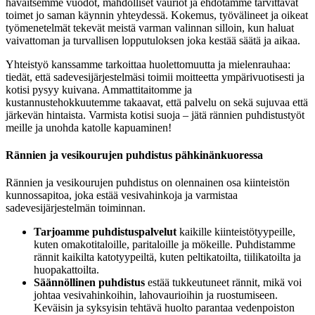
havaitsemme vuodot, mahdolliset vauriot ja ehdotamme tarvittavat
toimet jo saman käynnin yhteydessä. Kokemus, työvälineet ja oikeat
työmenetelmät tekevät meistä varman valinnan silloin, kun haluat
vaivattoman ja turvallisen lopputuloksen joka kestää säätä ja aikaa.
Yhteistyö kanssamme tarkoittaa huolettomuutta ja mielenrauhaa:
tiedät, että sadevesijärjestelmäsi toimii moitteetta ympärivuotisesti ja
kotisi pysyy kuivana. Ammattitaitomme ja
kustannustehokkuutemme takaavat, että palvelu on sekä sujuvaa että
järkevän hintaista. Varmista kotisi suoja – jätä rännien puhdistustyöt
meille ja unohda katolle kapuaminen!
Rännien ja vesikourujen puhdistus pähkinänkuoressa
Rännien ja vesikourujen puhdistus on olennainen osa kiinteistön
kunnossapitoa, joka estää vesivahinkoja ja varmistaa
sadevesijärjestelmän toiminnan.
Tarjoamme puhdistuspalvelut
kaikille kiinteistötyypeille,
kuten omakotitaloille, paritaloille ja mökeille. Puhdistamme
rännit kaikilta katotyypeiltä, kuten peltikatoilta, tiilikatoilta ja
huopakattoilta.
Säännöllinen puhdistus
estää tukkeutuneet rännit, mikä voi
johtaa vesivahinkoihin, lahovaurioihin ja ruostumiseen.
Keväisin ja syksyisin tehtävä huolto parantaa vedenpoiston