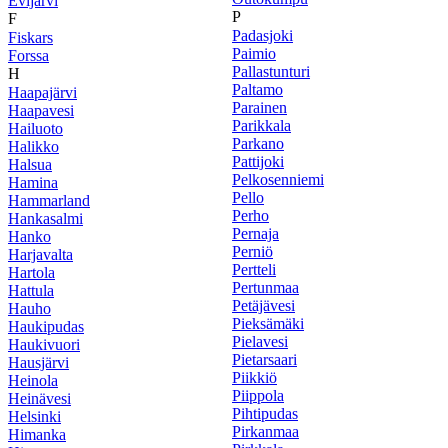
Evijärvi
P
F
Padasjoki
Fiskars
Paimio
Forssa
Pallastunturi
H
Paltamo
Haapajärvi
Parainen
Haapavesi
Parikkala
Hailuoto
Parkano
Halikko
Pattijoki
Halsua
Pelkosenniemi
Hamina
Pello
Hammarland
Perho
Hankasalmi
Pernaja
Hanko
Perniö
Harjavalta
Pertteli
Hartola
Pertunmaa
Hattula
Petäjävesi
Hauho
Pieksämäki
Haukipudas
Pielavesi
Haukivuori
Pietarsaari
Hausjärvi
Piikkiö
Heinola
Piippola
Heinävesi
Pihtipudas
Helsinki
Pirkanmaa
Himanka