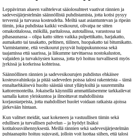
Leppävirran alueen vaihtelevat sääolosuhteet vaativat rännien ja
sadevesijärjestelmän säännöllistä puhdistamista, jotta kotisi pysyy
terveenä ja turvassa kosteudelta. Meiltä saat asiantuntevan ja ripeän
tiimin, joka puhdistaa kaikki vesikourut, olivatpa ne sitten
omakotitalossa, mökillä, paritalossa, autotallissa, varastossa tai
pihasaunassa – olipa katto sitten vaikka pulpettikatto, harjakatto,
aumakatto tai tasakatto, peltinen, tiilinen, huopakatto tai bitumikatto.
Varmistamme, että vesikourut pysyvät huippukunnossa sekä
taajamissa että saarissa, ja liikumme tarvittaessa nostokaluston,
valjaiden ja turvaköysien kanssa, jotta työ hoituu turvallisesti myös
jyrkissä ja korkeissa kohteissa.
Säännöllinen rännien ja sadevesikourujen puhdistus ehkäisee
kosteusvahinkoja ja pitää sadeveden poissa talosi rakenteista – tämä
ennaltaehkäisevä huolto säästää sinut yllätyksiltä ja suuremmilta
kattoremonteilta. Jokaisella käynnillä ammattilaisemme tarkkailevat
samalla katon yleiskuntoa ja ilmoittavat mahdollisista
korjaustarpeista, jotta mahdolliset huolet voidaan ratkaista ajoissa
järkevään hintaan.
Kun valitset meidät, saat kokeneen ja vastuullisen tiimin sekä
edullisen ja turvallisen palvelun – ja hyödyt lisäksi
kotitalousvähennyksestä. Meillä rännien sekä sadevesijärjestelmän
puhtaanapito hoituu sujuvasti, jolloin voit luottaa siihen, että talosi