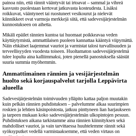
painoa niin, että rännit vääntyvät tai irtoavat – sammal ja vihreä
kasvusto puolestaan kertovat jatkuvasta kosteudesta. Lisäksi
roikkuvat, vääntyneet tai ruostuneet vesikourut ja nielevät
kiinnikkeet ovat varmoja merkkejä siitä, että sadevesijärjestelmän
kunnostukseen on aihetta.
Mikäli epäilet rännien kuntoa tai huomaat poikkeavaa veden
käyttäytymistä, ammattilaisen puoleen kannattaa kääntyä viipymättä.
Näin ehkäiset laajemmat vauriot ja varmistat talosi turvallisuuden ja
terveellisyyden vuodesta toiseen. Huoltamaton sadevesijärjestelmä
tulee lopulta aina kalliimmaksi, joten pienellä panostuksella säästät
suuria summia myöhemmin.
Ammattimainen rännien ja vesijärjestelmän
huolto sekä korjauspalvelut tarjolla Leppävirta
alueella
Sadevesijärjestelmän toimivuuden ylläpito kattaa paljon muutakin
kuin pelkän rännien puhdistuksen – palvelumme alkaa suurimpien
roskien ja lehtien käsinpoistosta, jatkuu pinttyneen lian harjaukseen
ja tarpeen mukaan koko sadevesijärjestelmän ulkopintojen pesuun.
Puhdistuksen aikana tarkistamme aina rännien kiinnityksen sekä
mahdolliset vauriot, ja vain tarvittaessa huuhtelemme rännit sekä
syöksyputket vedellä varmistaaksemme, että veden virtaus on