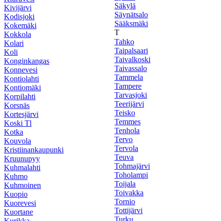
Säkylä
Kivijärvi
Säynätsalo
Kodisjoki
Sääksmäki
Kokemäki
T
Kokkola
Tahko
Kolari
Taipalsaari
Koli
Taivalkoski
Konginkangas
Taivassalo
Konnevesi
Tammela
Kontiolahti
Tampere
Kontiomäki
Tarvasjoki
Korpilahti
Teerijärvi
Korsnäs
Teisko
Kortesjärvi
Temmes
Koski Tl
Tenhola
Kotka
Tervo
Kouvola
Tervola
Kristiinankaupunki
Teuva
Kruunupyy
Tohmajärvi
Kuhmalahti
Toholampi
Kuhmo
Toijala
Kuhmoinen
Toivakka
Kuopio
Tornio
Kuorevesi
Tottijärvi
Kuortane
Turku
Kurikka