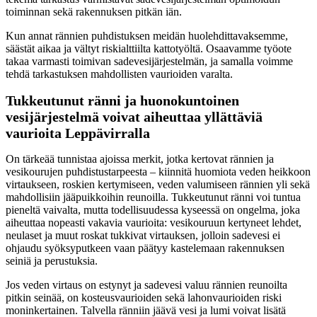
toiminnan sekä rakennuksen pitkän iän.
Kun annat rännien puhdistuksen meidän huolehdittavaksemme,
säästät aikaa ja vältyt riskialttiilta kattotyöltä. Osaavamme työote
takaa varmasti toimivan sadevesijärjestelmän, ja samalla voimme
tehdä tarkastuksen mahdollisten vaurioiden varalta.
Tukkeutunut ränni ja huonokuntoinen
vesijärjestelmä voivat aiheuttaa yllättäviä
vaurioita Leppävirralla
On tärkeää tunnistaa ajoissa merkit, jotka kertovat rännien ja
vesikourujen puhdistustarpeesta – kiinnitä huomiota veden heikkoon
virtaukseen, roskien kertymiseen, veden valumiseen rännien yli sekä
mahdollisiin jääpuikkoihin reunoilla. Tukkeutunut ränni voi tuntua
pieneltä vaivalta, mutta todellisuudessa kyseessä on ongelma, joka
aiheuttaa nopeasti vakavia vaurioita: vesikouruun kertyneet lehdet,
neulaset ja muut roskat tukkivat virtauksen, jolloin sadevesi ei
ohjaudu syöksyputkeen vaan päätyy kastelemaan rakennuksen
seiniä ja perustuksia.
Jos veden virtaus on estynyt ja sadevesi valuu rännien reunoilta
pitkin seinää, on kosteusvaurioiden sekä lahonvaurioiden riski
moninkertainen. Talvella ränniin jäävä vesi ja lumi voivat lisätä