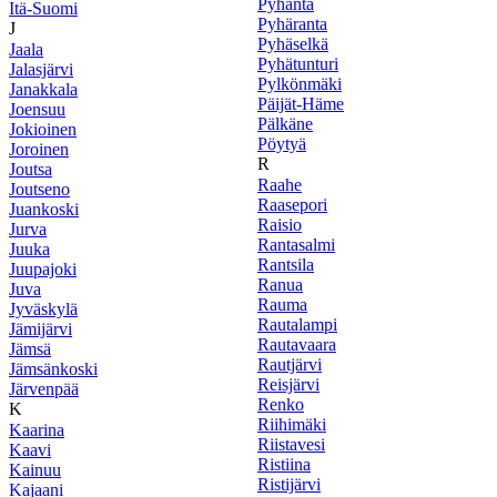
Pyhäntä
Itä-Suomi
Pyhäranta
J
Pyhäselkä
Jaala
Pyhätunturi
Jalasjärvi
Pylkönmäki
Janakkala
Päijät-Häme
Joensuu
Pälkäne
Jokioinen
Pöytyä
Joroinen
R
Joutsa
Raahe
Joutseno
Raasepori
Juankoski
Raisio
Jurva
Rantasalmi
Juuka
Rantsila
Juupajoki
Ranua
Juva
Rauma
Jyväskylä
Rautalampi
Jämijärvi
Rautavaara
Jämsä
Rautjärvi
Jämsänkoski
Reisjärvi
Järvenpää
Renko
K
Riihimäki
Kaarina
Riistavesi
Kaavi
Ristiina
Kainuu
Ristijärvi
Kajaani