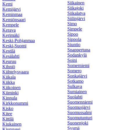
Siikainen
Kemi
Siikajoki
Kemijärvi
Siikalatva
Keminmaa
Siilinjärvi
Kemiönsaari
Simo
Kempele
Simpele
Kerava
Sipoo
Kerimäki
Sippola
Keski-Pohjanmaa
Siuntio
Keski-Suomi
Snappertuna
Kestilä
Sodankylä
Kesälahti
Soini
Keuruu
Somerniemi
Kihniö
Somero
Kiihtelysvaara
Sonkajärvi
Kiikala
Sotkamo
Kiikka
Sulkava
Kiikoinen
Sumiainen
Kiiminki
Suolahti
Kinnula
Suomenniemi
Kirkkonummi
Suomusjärvi
Kisko
Suomussalmi
Kitee
Suomutunturi
Kittilä
Suonenjoki
Kiukainen
Sysmä
Kiuruvesi