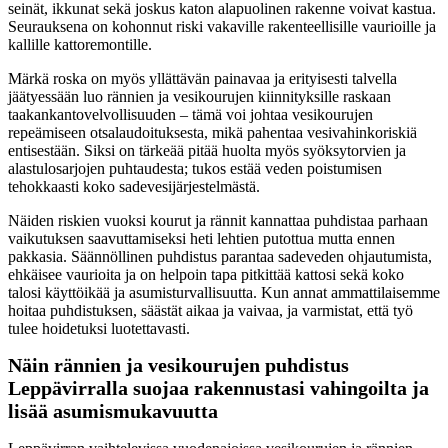
seinät, ikkunat sekä joskus katon alapuolinen rakenne voivat kastua.
Seurauksena on kohonnut riski vakaville rakenteellisille vaurioille ja
kallille kattoremontille.
Märkä roska on myös yllättävän painavaa ja erityisesti talvella
jäätyessään luo rännien ja vesikourujen kiinnityksille raskaan
taakankantovelvollisuuden – tämä voi johtaa vesikourujen
repeämiseen otsalaudoituksesta, mikä pahentaa vesivahinkoriskiä
entisestään. Siksi on tärkeää pitää huolta myös syöksytorvien ja
alastulosarjojen puhtaudesta; tukos estää veden poistumisen
tehokkaasti koko sadevesijärjestelmästä.
Näiden riskien vuoksi kourut ja rännit kannattaa puhdistaa parhaan
vaikutuksen saavuttamiseksi heti lehtien putottua mutta ennen
pakkasia. Säännöllinen puhdistus parantaa sadeveden ohjautumista,
ehkäisee vaurioita ja on helpoin tapa pitkittää kattosi sekä koko
talosi käyttöikää ja asumisturvallisuutta. Kun annat ammattilaisemme
hoitaa puhdistuksen, säästät aikaa ja vaivaa, ja varmistat, että työ
tulee hoidetuksi luotettavasti.
Näin rännien ja vesikourujen puhdistus
Leppävirralla suojaa rakennustasi vahingoilta ja
lisää asumismukavuutta