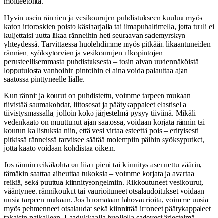
moitteetonta.
Hyvin usein rännien ja vesikourujen puhdistukseen kuuluu myös
katon irtoroskien poisto käsiharjalla tai ilmapuhaltimella, jotta tuuli ei
kuljettaisi uutta likaa ränneihin heti seuraavan sademyrskyn
yhteydessä. Tarvittaessa huolehdimme myös pitkään likaantuneiden
rännien, syöksytorvien ja vesikourujen ulkopintojen
perusteellisemmasta puhdistuksesta – tosin aivan uudennäköistä
lopputulosta vanhoihin pintoihin ei aina voida palauttaa ajan
saatossa pinttyneelle lialle.
Kun rännit ja kourut on puhdistettu, voimme tarpeen mukaan
tiivistää saumakohdat, liitososat ja päätykappaleet elastisella
tiivistysmassalla, jolloin koko järjestelmä pysyy tiiviinä. Mikäli
vedenkaato on muuttunut ajan saatossa, voidaan korjata rännin tai
kourun kallistuksia niin, että vesi virtaa esteettä pois – erityisesti
pitkissä ränneissä tarvitsee säätää molempiin päihin syöksyputket,
jotta kaato voidaan kohdistaa oikein.
Jos rännin reikäkohta on liian pieni tai kiinnitys asennettu väärin,
tämäkin saattaa aiheuttaa tukoksia – voimme korjata ja avartaa
reikiä, sekä puuttua kiinnitysongelmiin. Rikkoutuneet vesikourut,
vääntyneet rännikoukut tai vaurioituneet otsalaudoitukset voidaan
uusia tarpeen mukaan. Jos huomataan lahovaurioita, voimme uusia
myös pehmenneet otsalaudat sekä kiinnittää irroneet päätykappaleet
takaisin paikalleen. Laadukkaalla huollolla sadevesijärjestelmä