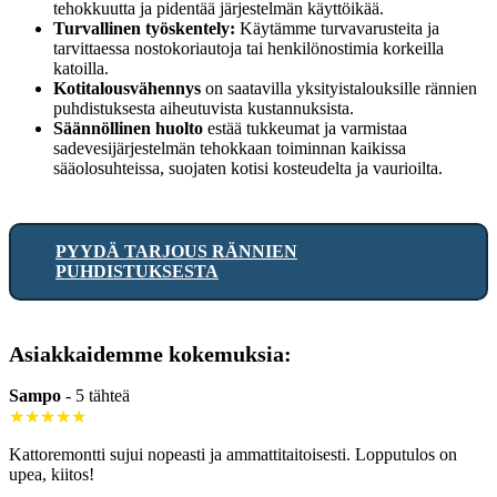
tehokkuutta ja pidentää järjestelmän käyttöikää.
Turvallinen työskentely:
Käytämme turvavarusteita ja
tarvittaessa nostokoriautoja tai henkilönostimia korkeilla
katoilla.
Kotitalousvähennys
on saatavilla yksityistalouksille rännien
puhdistuksesta aiheutuvista kustannuksista.
Säännöllinen huolto
estää tukkeumat ja varmistaa
sadevesijärjestelmän tehokkaan toiminnan kaikissa
sääolosuhteissa, suojaten kotisi kosteudelta ja vaurioilta.
PYYDÄ TARJOUS RÄNNIEN
PUHDISTUKSESTA
Asiakkaidemme kokemuksia:
Sampo
-
5 tähteä
★★★★★
Kattoremontti sujui nopeasti ja ammattitaitoisesti. Lopputulos on
upea, kiitos!