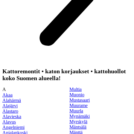
Kattoremontit • katon korjaukset • kattohuollot
koko Suomen alueella!
A
Multia
Muonio
Akaa
Mustasaari
Alahärmä
Muurame
Alajärvi
Muurla
Alastaro
Mynämäki
Alavieska
Myrskylä
Alavus
Mäntsälä
Angelniemi
Mänttä
Anjalankoski