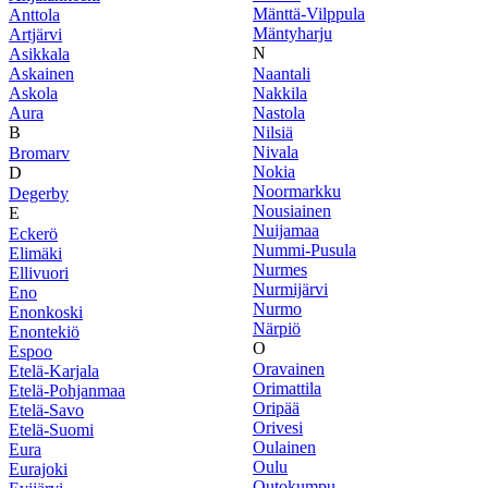
Mänttä-Vilppula
Anttola
Mäntyharju
Artjärvi
N
Asikkala
Askainen
Naantali
Askola
Nakkila
Aura
Nastola
B
Nilsiä
Nivala
Bromarv
Nokia
D
Noormarkku
Degerby
Nousiainen
E
Nuijamaa
Eckerö
Nummi-Pusula
Elimäki
Nurmes
Ellivuori
Nurmijärvi
Eno
Nurmo
Enonkoski
Närpiö
Enontekiö
O
Espoo
Oravainen
Etelä-Karjala
Orimattila
Etelä-Pohjanmaa
Oripää
Etelä-Savo
Orivesi
Etelä-Suomi
Oulainen
Eura
Oulu
Eurajoki
Outokumpu