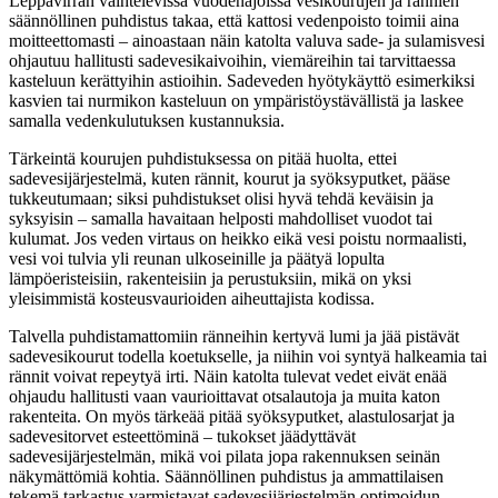
Leppävirran vaihtelevissa vuodenajoissa vesikourujen ja rännien
säännöllinen puhdistus takaa, että kattosi vedenpoisto toimii aina
moitteettomasti – ainoastaan näin katolta valuva sade- ja sulamisvesi
ohjautuu hallitusti sadevesikaivoihin, viemäreihin tai tarvittaessa
kasteluun kerättyihin astioihin. Sadeveden hyötykäyttö esimerkiksi
kasvien tai nurmikon kasteluun on ympäristöystävällistä ja laskee
samalla vedenkulutuksen kustannuksia.
Tärkeintä kourujen puhdistuksessa on pitää huolta, ettei
sadevesijärjestelmä, kuten rännit, kourut ja syöksyputket, pääse
tukkeutumaan; siksi puhdistukset olisi hyvä tehdä keväisin ja
syksyisin – samalla havaitaan helposti mahdolliset vuodot tai
kulumat. Jos veden virtaus on heikko eikä vesi poistu normaalisti,
vesi voi tulvia yli reunan ulkoseinille ja päätyä lopulta
lämpöeristeisiin, rakenteisiin ja perustuksiin, mikä on yksi
yleisimmistä kosteusvaurioiden aiheuttajista kodissa.
Talvella puhdistamattomiin ränneihin kertyvä lumi ja jää pistävät
sadevesikourut todella koetukselle, ja niihin voi syntyä halkeamia tai
rännit voivat repeytyä irti. Näin katolta tulevat vedet eivät enää
ohjaudu hallitusti vaan vaurioittavat otsalautoja ja muita katon
rakenteita. On myös tärkeää pitää syöksyputket, alastulosarjat ja
sadevesitorvet esteettöminä – tukokset jäädyttävät
sadevesijärjestelmän, mikä voi pilata jopa rakennuksen seinän
näkymättömiä kohtia. Säännöllinen puhdistus ja ammattilaisen
tekemä tarkastus varmistavat sadevesijärjestelmän optimoidun