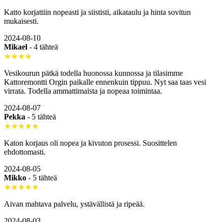
Katto korjattiin nopeasti ja siististi, aikataulu ja hinta sovitun
mukaisesti.
2024-08-10
Mikael
-
4 tähteä
★★★★
Vesikourun pätkä todella huonossa kunnossa ja tilasimme
Kattoremontti Orgin paikalle ennenkuin tippuu. Nyt saa taas vesi
virrata. Todella ammattimaista ja nopeaa toimintaa.
2024-08-07
Pekka
-
5 tähteä
★★★★★
Katon korjaus oli nopea ja kivuton prosessi. Suosittelen
ehdottomasti.
2024-08-05
Mikko
-
5 tähteä
★★★★★
Aivan mahtava palvelu, ystävällistä ja ripeää.
2024-08-03