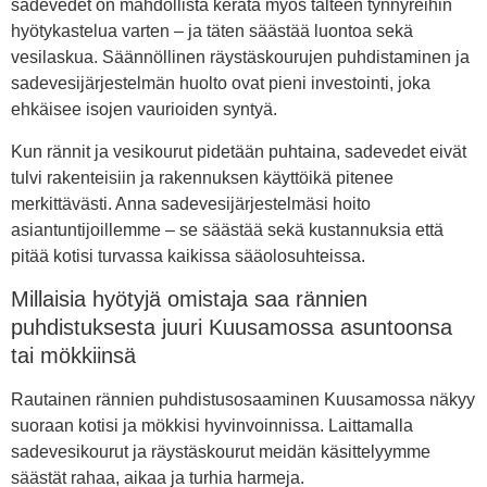
sadevedet on mahdollista kerätä myös talteen tynnyreihin
hyötykastelua varten – ja täten säästää luontoa sekä
vesilaskua. Säännöllinen räystäskourujen puhdistaminen ja
sadevesijärjestelmän huolto ovat pieni investointi, joka
ehkäisee isojen vaurioiden syntyä.
Kun rännit ja vesikourut pidetään puhtaina, sadevedet eivät
tulvi rakenteisiin ja rakennuksen käyttöikä pitenee
merkittävästi. Anna sadevesijärjestelmäsi hoito
asiantuntijoillemme – se säästää sekä kustannuksia että
pitää kotisi turvassa kaikissa sääolosuhteissa.
Millaisia hyötyjä omistaja saa rännien
puhdistuksesta juuri Kuusamossa asuntoonsa
tai mökkiinsä
Rautainen rännien puhdistusosaaminen Kuusamossa näkyy
suoraan kotisi ja mökkisi hyvinvoinnissa. Laittamalla
sadevesikourut ja räystäskourut meidän käsittelyymme
säästät rahaa, aikaa ja turhia harmeja.