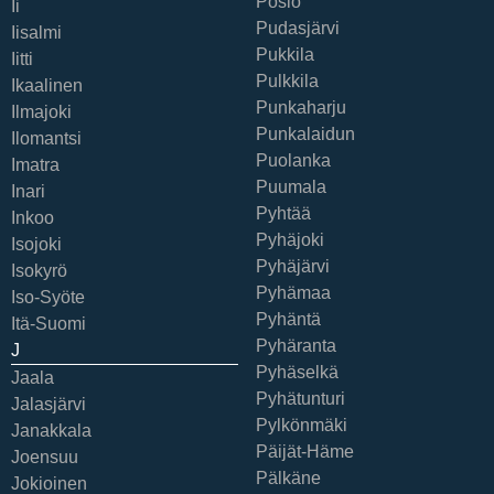
Posio
Ii
Pudasjärvi
Iisalmi
Pukkila
Iitti
Pulkkila
Ikaalinen
Punkaharju
Ilmajoki
Punkalaidun
Ilomantsi
Puolanka
Imatra
Puumala
Inari
Pyhtää
Inkoo
Pyhäjoki
Isojoki
Pyhäjärvi
Isokyrö
Pyhämaa
Iso-Syöte
Pyhäntä
Itä-Suomi
Pyhäranta
J
Pyhäselkä
Jaala
Pyhätunturi
Jalasjärvi
Pylkönmäki
Janakkala
Päijät-Häme
Joensuu
Pälkäne
Jokioinen