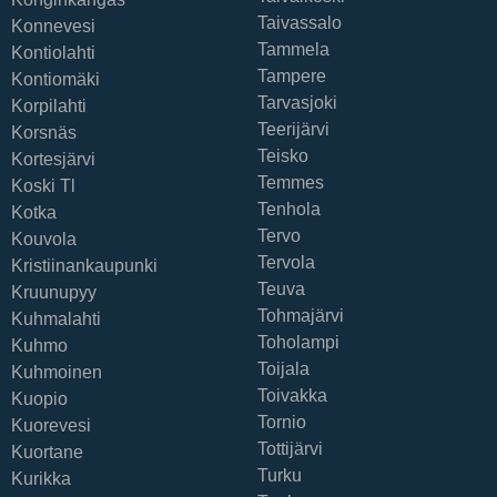
Taivassalo
Konnevesi
Tammela
Kontiolahti
Tampere
Kontiomäki
Tarvasjoki
Korpilahti
Teerijärvi
Korsnäs
Teisko
Kortesjärvi
Temmes
Koski Tl
Tenhola
Kotka
Tervo
Kouvola
Tervola
Kristiinankaupunki
Teuva
Kruunupyy
Tohmajärvi
Kuhmalahti
Toholampi
Kuhmo
Toijala
Kuhmoinen
Toivakka
Kuopio
Tornio
Kuorevesi
Tottijärvi
Kuortane
Turku
Kurikka