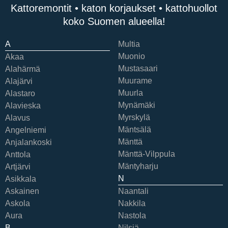
Kattoremontit • katon korjaukset • kattohuollot
koko Suomen alueella!
A
Multia
Muonio
Akaa
Mustasaari
Alahärmä
Muurame
Alajärvi
Muurla
Alastaro
Mynämäki
Alavieska
Myrskylä
Alavus
Mäntsälä
Angelniemi
Mänttä
Anjalankoski
Mänttä-Vilppula
Anttola
Mäntyharju
Artjärvi
N
Asikkala
Askainen
Naantali
Askola
Nakkila
Aura
Nastola
B
Nilsiä