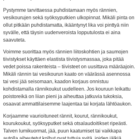
Pystymme tarvittaessa puhdistamaan myös rännien,
vesikourujen sekä syöksyputkien ulkopinnat. Mikäli pinta on
ollut pitkään puhdistamatta, ikääntynyt lika voi pinttyä niin
syvälle, että täysin uudenveroista lopputulosta ei aina
saavuteta.
Voimme suorittaa myös rännien liitoskohtien ja saumojen
tiivistykset käyttäen elastista tiivistysmassaa, joka pitää
vedet poissa rakenteista – tiivisteet on uusittava määräajoin.
Mikäli rännin tai vesikourun kaato on väärässä asennossa
tai vesi jää seisomaan, kaadon korjaus onnistuu
kohdistamalla rännikoukut uudelleen. Jos kouruun leikattu
poistoreikä on liian pieni ja aiheuttaa jatkuvia tukoksia,
osaavat ammattilaisemme laajentaa tai korjata lähtöaukon.
Korjaamme vaurioituneet rännit, kourut, rännikoukut,
kourukoukut, syöksyputket sekä otsalaudoitikset ripeästi.
Talven lumikuormat, jää, puun kaatumiset tai vaikkapa
autolla aiheutetut kolhut ovat tuttuja syitä, joiden jälkiä