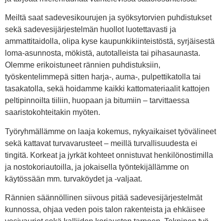
Meiltä saat sadevesikourujen ja syöksytorvien puhdistukset
sekä sadevesijärjestelmän huollot luotettavasti ja
ammattitaidolla, olipa kyse kaupunkikiinteistöstä, syrjäisestä
loma-asunnosta, mökistä, autotalleista tai pihasaunasta.
Olemme erikoistuneet rännien puhdistuksiin,
työskentelimmepä sitten harja-, auma-, pulpettikatolla tai
tasakatolla, sekä hoidamme kaikki kattomateriaalit kattojen
peltipinnoilta tiiliin, huopaan ja bitumiin – tarvittaessa
saaristokohteitakin myöten.
Työryhmällämme on laaja kokemus, nykyaikaiset työvälineet
sekä kattavat turvavarusteet – meillä turvallisuudesta ei
tingitä. Korkeat ja jyrkät kohteet onnistuvat henkilönostimilla
ja nostokoriautoilla, ja jokaisella työntekijällämme on
käytössään mm. turvaköydet ja -valjaat.
Rännien säännöllinen siivous pitää sadevesijärjestelmät
kunnossa, ohjaa veden pois talon rakenteista ja ehkäisee