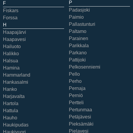
P
F
Padasjoki
Fiskars
Paimio
Forssa
Pallastunturi
H
Paltamo
Haapajärvi
Parainen
Haapavesi
Parikkala
Hailuoto
Parkano
Halikko
Pattijoki
Halsua
Pelkosenniemi
Hamina
Pello
Hammarland
Perho
Hankasalmi
Pernaja
Hanko
Perniö
Harjavalta
Pertteli
Hartola
Pertunmaa
Hattula
Petäjävesi
Hauho
Pieksämäki
Haukipudas
Pielavesi
Haukivuori