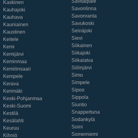
Savitaipale
Kaskinen
Savonlinna
Kauhajoki
Savonranta
Kauhava
Savukoski
Kauniainen
Seinäjoki
Kaustinen
Sievi
Keitele
Siikainen
Kemi
Siikajoki
Kemijärvi
Siikalatva
Keminmaa
Siilinjärvi
Kemiönsaari
Simo
Kempele
Simpele
Kerava
Sipoo
Kerimäki
Sippola
Keski-Pohjanmaa
Siuntio
Keski-Suomi
Snappertuna
Kestilä
Sodankylä
Kesälahti
Soini
Keuruu
Somerniemi
Kihniö