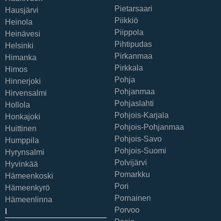
Pietarsaari
Hausjärvi
Piikkiö
Heinola
Piippola
Heinävesi
Pihtipudas
Helsinki
Pirkanmaa
Himanka
Pirkkala
Himos
Pohja
Hinnerjoki
Pohjanmaa
Hirvensalmi
Pohjaslahti
Hollola
Pohjois-Karjala
Honkajoki
Pohjois-Pohjanmaa
Huittinen
Pohjois-Savo
Humppila
Pohjois-Suomi
Hyrynsalmi
Polvijärvi
Hyvinkää
Pomarkku
Hämeenkoski
Pori
Hämeenkyrö
Pornainen
Hämeenlinna
Porvoo
I