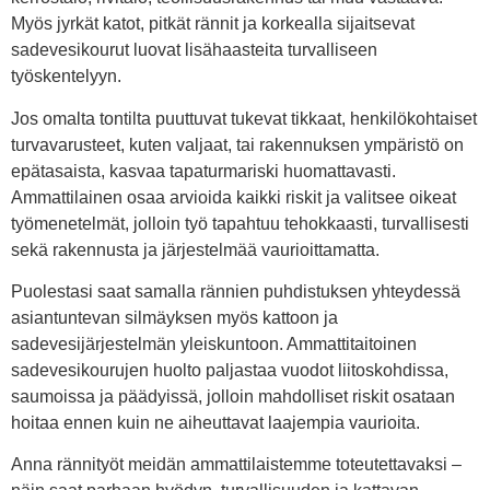
Myös jyrkät katot, pitkät rännit ja korkealla sijaitsevat
sadevesikourut luovat lisähaasteita turvalliseen
työskentelyyn.
Jos omalta tontilta puuttuvat tukevat tikkaat, henkilökohtaiset
turvavarusteet, kuten valjaat, tai rakennuksen ympäristö on
epätasaista, kasvaa tapaturmariski huomattavasti.
Ammattilainen osaa arvioida kaikki riskit ja valitsee oikeat
työmenetelmät, jolloin työ tapahtuu tehokkaasti, turvallisesti
sekä rakennusta ja järjestelmää vaurioittamatta.
Puolestasi saat samalla rännien puhdistuksen yhteydessä
asiantuntevan silmäyksen myös kattoon ja
sadevesijärjestelmän yleiskuntoon. Ammattitaitoinen
sadevesikourujen huolto paljastaa vuodot liitoskohdissa,
saumoissa ja päädyissä, jolloin mahdolliset riskit osataan
hoitaa ennen kuin ne aiheuttavat laajempia vaurioita.
Anna rännityöt meidän ammattilaistemme toteutettavaksi –