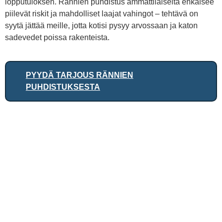
lopputuloksen. Rännien puhdistus ammattilaiselta ehkäisee
piilevät riskit ja mahdolliset laajat vahingot – tehtävä on
syytä jättää meille, jotta kotisi pysyy arvossaan ja katon
sadevedet poissa rakenteista.
PYYDÄ TARJOUS RÄNNIEN
PUHDISTUKSESTA