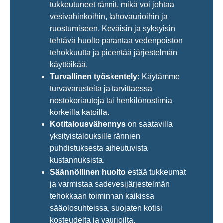
tukkeutuneet rännit, mikä voi johtaa
vesivahinkoihin, lahovaurioihin ja
ruostumiseen. Keväisin ja syksyisin
tehtävä huolto parantaa vedenpoiston
tehokkuutta ja pidentää järjestelmän
käyttöikää.
Turvallinen työskentely:
Käytämme
turvavarusteita ja tarvittaessa
nostokoriautoja tai henkilönostimia
korkeilla katoilla.
Kotitalousvähennys
on saatavilla
yksityistalouksille rännien
puhdistuksesta aiheutuvista
kustannuksista.
Säännöllinen huolto
estää tukkeumat
ja varmistaa sadevesijärjestelmän
tehokkaan toiminnan kaikissa
sääolosuhteissa, suojaten kotisi
kosteudelta ja vaurioilta.