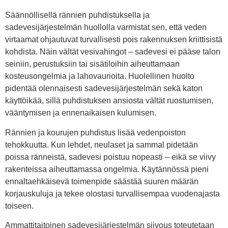
Säännöllisellä rännien puhdistuksella ja
sadevesijärjestelmän huollolla varmistat sen, että veden
virtaamat ohjautuvat turvallisesti pois rakennuksen kriittisistä
kohdista. Näin vältät vesivahingot – sadevesi ei pääse talon
seiniin, perustuksiin tai sisätiloihin aiheuttamaan
kosteusongelmia ja lahovaurioita. Huolellinen huolto
pidentää olennaisesti sadevesijärjestelmän sekä katon
käyttöikää, sillä puhdistuksen ansiosta vältät ruostumisen,
vääntymisen ja ennenaikaisen kulumisen.
Rännien ja kourujen puhdistus lisää vedenpoiston
tehokkuutta. Kun lehdet, neulaset ja sammal pidetään
poissa ränneistä, sadevesi poistuu nopeasti – eikä se viivy
rakenteissa aiheuttamassa ongelmia. Käytännössä pieni
ennaltaehkäisevä toimenpide säästää suuren määrän
korjauskuluja ja tekee olostasi turvallisempaa vuodenajasta
toiseen.
Ammattitaitoinen sadevesijärjestelmän siivous toteutetaan