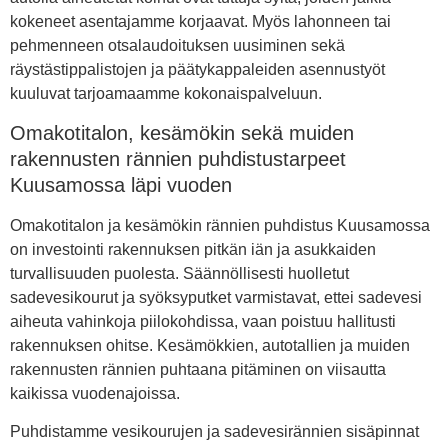
kokeneet asentajamme korjaavat. Myös lahonneen tai
pehmenneen otsalaudoituksen uusiminen sekä
räystästippalistojen ja päätykappaleiden asennustyöt
kuuluvat tarjoamaamme kokonaispalveluun.
Omakotitalon, kesämökin sekä muiden
rakennusten rännien puhdistustarpeet
Kuusamossa läpi vuoden
Omakotitalon ja kesämökin rännien puhdistus Kuusamossa
on investointi rakennuksen pitkän iän ja asukkaiden
turvallisuuden puolesta. Säännöllisesti huolletut
sadevesikourut ja syöksyputket varmistavat, ettei sadevesi
aiheuta vahinkoja piilokohdissa, vaan poistuu hallitusti
rakennuksen ohitse. Kesämökkien, autotallien ja muiden
rakennusten rännien puhtaana pitäminen on viisautta
kaikissa vuodenajoissa.
Puhdistamme vesikourujen ja sadevesirännien sisäpinnat