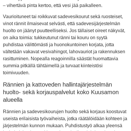
– vihertävä pinta kertoo, että vesi jää paikalleen.
Vaurioituneet tai roikkuvat sadevesikourut sekä ruosteiset,
vinot rännit ilmaisevat selvästi, että sadevesijärjestelmän
huolto on jäänyt puutteelliseksi. Jos tällaiset oireet näkyvät,
on aika toimia: tukkeutunut ränni tai kouru on syytä
puhdistaa välittömästi ja huonokuntoinen korjata, jotta
vältetään vakavat vesivahingot, lahovauriot ja rakennuksen
rasittuminen. Nopealla reagoinnilla säästät huomattavia
summia pitkällä tähtäimellä ja turvaat kiinteistösi
toimivuuden.
Rännien ja kattoveden hallintajärjestelmän
huolto- sekä korjauspalvelut koko Kuusamon
alueella
Rännien ja sadevesikourujen huolto sekä korjaus koostuvat
useista erilaisista työvaiheista, jotka räätälöidään kohteen ja
järjestelmän kunnon mukaan. Puhdistustyö alkaa yleensä