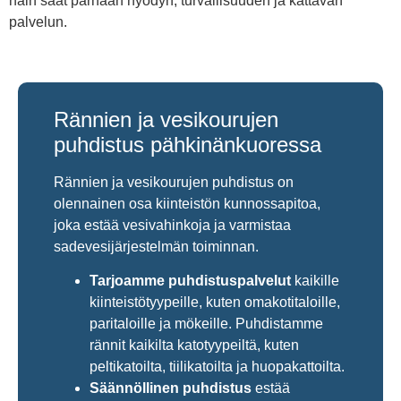
näin saat parhaan hyödyn, turvallisuuden ja kattavan
palvelun.
Rännien ja vesikourujen
puhdistus pähkinänkuoressa
Rännien ja vesikourujen puhdistus on
olennainen osa kiinteistön kunnossapitoa,
joka estää vesivahinkoja ja varmistaa
sadevesijärjestelmän toiminnan.
Tarjoamme puhdistuspalvelut
kaikille
kiinteistötyypeille, kuten omakotitaloille,
paritaloille ja mökeille. Puhdistamme
rännit kaikilta katotyypeiltä, kuten
peltikatoilta, tiilikatoilta ja huopakattoilta.
Säännöllinen puhdistus
estää