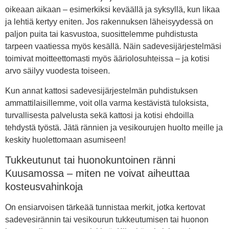
oikeaan aikaan – esimerkiksi keväällä ja syksyllä, kun likaa
ja lehtiä kertyy eniten. Jos rakennuksen läheisyydessä on
paljon puita tai kasvustoa, suosittelemme puhdistusta
tarpeen vaatiessa myös kesällä. Näin sadevesijärjestelmäsi
toimivat moitteettomasti myös ääriolosuhteissa – ja kotisi
arvo säilyy vuodesta toiseen.
Kun annat kattosi sadevesijärjestelmän puhdistuksen
ammattilaisillemme, voit olla varma kestävistä tuloksista,
turvallisesta palvelusta sekä kattosi ja kotisi ehdoilla
tehdystä työstä. Jätä rännien ja vesikourujen huolto meille ja
keskity huolettomaan asumiseen!
Tukkeutunut tai huonokuntoinen ränni
Kuusamossa – miten ne voivat aiheuttaa
kosteusvahinkoja
On ensiarvoisen tärkeää tunnistaa merkit, jotka kertovat
sadevesirännin tai vesikourun tukkeutumisen tai huonon