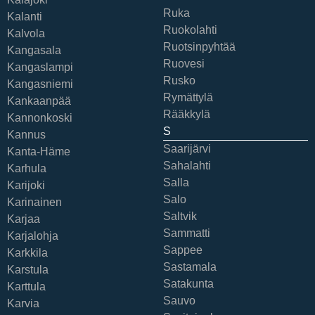
Ruka
Kalanti
Ruokolahti
Kalvola
Ruotsinpyhtää
Kangasala
Ruovesi
Kangaslampi
Rusko
Kangasniemi
Rymättylä
Kankaanpää
Rääkkylä
Kannonkoski
S
Kannus
Saarijärvi
Kanta-Häme
Sahalahti
Karhula
Salla
Karijoki
Salo
Karinainen
Saltvik
Karjaa
Sammatti
Karjalohja
Sappee
Karkkila
Sastamala
Karstula
Satakunta
Karttula
Sauvo
Karvia