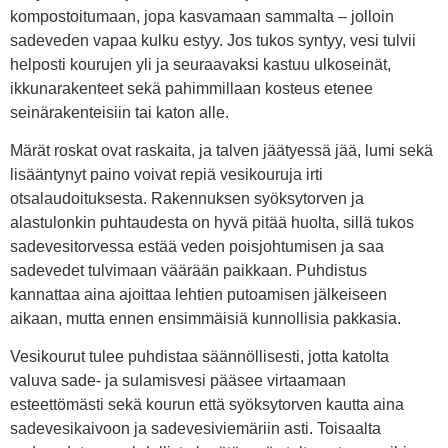
kompostoitumaan, jopa kasvamaan sammalta – jolloin
sadeveden vapaa kulku estyy. Jos tukos syntyy, vesi tulvii
helposti kourujen yli ja seuraavaksi kastuu ulkoseinät,
ikkunarakenteet sekä pahimmillaan kosteus etenee
seinärakenteisiin tai katon alle.
Märät roskat ovat raskaita, ja talven jäätyessä jää, lumi sekä
lisääntynyt paino voivat repiä vesikouruja irti
otsalaudoituksesta. Rakennuksen syöksytorven ja
alastulonkin puhtaudesta on hyvä pitää huolta, sillä tukos
sadevesitorvessa estää veden poisjohtumisen ja saa
sadevedet tulvimaan väärään paikkaan. Puhdistus
kannattaa aina ajoittaa lehtien putoamisen jälkeiseen
aikaan, mutta ennen ensimmäisiä kunnollisia pakkasia.
Vesikourut tulee puhdistaa säännöllisesti, jotta katolta
valuva sade- ja sulamisvesi pääsee virtaamaan
esteettömästi sekä kourun että syöksytorven kautta aina
sadevesikaivoon ja sadevesiviemäriin asti. Toisaalta