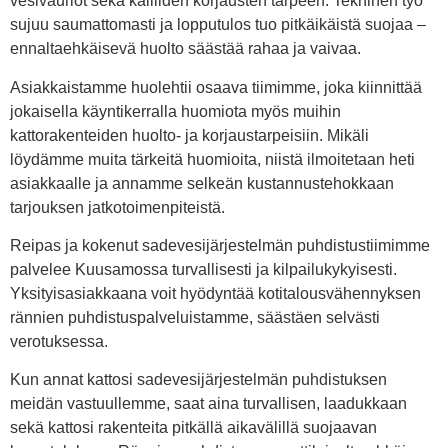
vesivauriot sekä kalliiden korjausten tarpeen. Tekninen työ
sujuu saumattomasti ja lopputulos tuo pitkäikäistä suojaa –
ennaltaehkäisevä huolto säästää rahaa ja vaivaa.
Asiakkaistamme huolehtii osaava tiimimme, joka kiinnittää
jokaisella käyntikerralla huomiota myös muihin
kattorakenteiden huolto- ja korjaustarpeisiin. Mikäli
löydämme muita tärkeitä huomioita, niistä ilmoitetaan heti
asiakkaalle ja annamme selkeän kustannustehokkaan
tarjouksen jatkotoimenpiteistä.
Reipas ja kokenut sadevesijärjestelmän puhdistustiimimme
palvelee Kuusamossa turvallisesti ja kilpailukykyisesti.
Yksityisasiakkaana voit hyödyntää kotitalousvähennyksen
rännien puhdistuspalveluistamme, säästäen selvästi
verotuksessa.
Kun annat kattosi sadevesijärjestelmän puhdistuksen
meidän vastuullemme, saat aina turvallisen, laadukkaan
sekä kattosi rakenteita pitkällä aikavälillä suojaavan