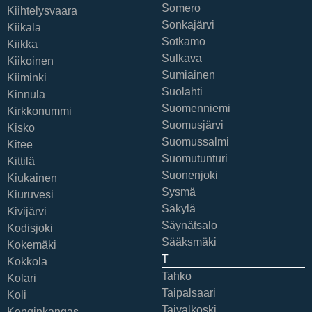
Somero
Kiihtelysvaara
Sonkajärvi
Kiikala
Sotkamo
Kiikka
Sulkava
Kiikoinen
Sumiainen
Kiiminki
Suolahti
Kinnula
Suomenniemi
Kirkkonummi
Suomusjärvi
Kisko
Suomussalmi
Kitee
Suomutunturi
Kittilä
Suonenjoki
Kiukainen
Sysmä
Kiuruvesi
Säkylä
Kivijärvi
Säynätsalo
Kodisjoki
Sääksmäki
Kokemäki
T
Kokkola
Tahko
Kolari
Taipalsaari
Koli
Taivalkoski
Konginkangas