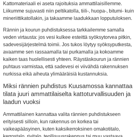
Kattomateriaali ei aseta rajoituksia ammattilaisillemme.
Liikumme sujuvasti niin peltikatolla, tiili-, huopa-, bitumi- kuin
mineriittikatollakin, ja takaamme laadukkaan lopputuloksen.
Rännin ja kourun puhdistuksessa tarkkailemme samalla
veden virtausta: jos vesi kulkee esteittä syöksytorvea pitkin,
sadevesijärjestelmä toimii. Jos tukos löytyy syöksyputkesta,
avaamme sen rassaamalla tai purkamalla ja kokoamme
kaiken taas huolellisesti yhteen. Räystäskourun ja rännien
puhtaus varmistaa, että sadevesi ei viivähdä rakennuksen
nurkissa eikä aiheuta ylimääräisiä kustannuksia.
Miksi rännien puhdistus Kuusamossa kannattaa
tilata juuri ammattilaiselta kattoturvallisuuden ja
laadun vuoksi
Ammattilainen kannattaa valita rännien puhdistukseen
erityisesti silloin, kun rakennus on korkea tai
vaikeapääsyinen, kuten kaksikerroksinen omakotitalo,
kerrostalo, rivitalo, teollisuusrakennus tai muu vastaava.