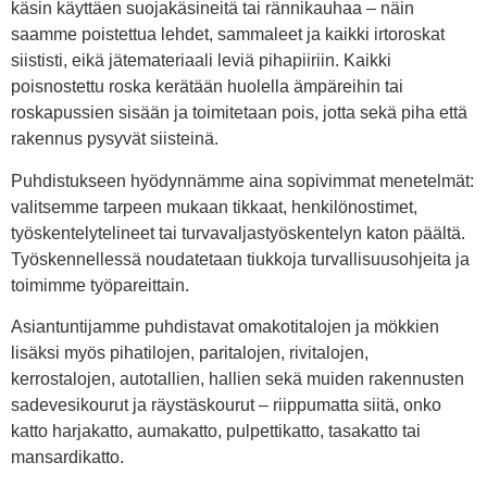
käsin käyttäen suojakäsineitä tai rännikauhaa – näin
saamme poistettua lehdet, sammaleet ja kaikki irtoroskat
siististi, eikä jätemateriaali leviä pihapiiriin. Kaikki
poisnostettu roska kerätään huolella ämpäreihin tai
roskapussien sisään ja toimitetaan pois, jotta sekä piha että
rakennus pysyvät siisteinä.
Puhdistukseen hyödynnämme aina sopivimmat menetelmät:
valitsemme tarpeen mukaan tikkaat, henkilönostimet,
työskentelytelineet tai turvavaljastyöskentelyn katon päältä.
Työskennellessä noudatetaan tiukkoja turvallisuusohjeita ja
toimimme työpareittain.
Asiantuntijamme puhdistavat omakotitalojen ja mökkien
lisäksi myös pihatilojen, paritalojen, rivitalojen,
kerrostalojen, autotallien, hallien sekä muiden rakennusten
sadevesikourut ja räystäskourut – riippumatta siitä, onko
katto harjakatto, aumakatto, pulpettikatto, tasakatto tai
mansardikatto.