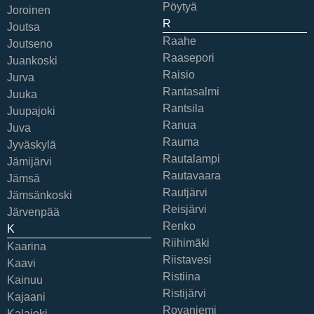
Pöytyä
Joroinen
R
Joutsa
Raahe
Joutseno
Raasepori
Juankoski
Raisio
Jurva
Rantasalmi
Juuka
Rantsila
Juupajoki
Ranua
Juva
Rauma
Jyväskylä
Rautalampi
Jämijärvi
Rautavaara
Jämsä
Rautjärvi
Jämsänkoski
Reisjärvi
Järvenpää
Renko
K
Riihimäki
Kaarina
Riistavesi
Kaavi
Ristiina
Kainuu
Ristijärvi
Kajaani
Rovaniemi
Kalajoki