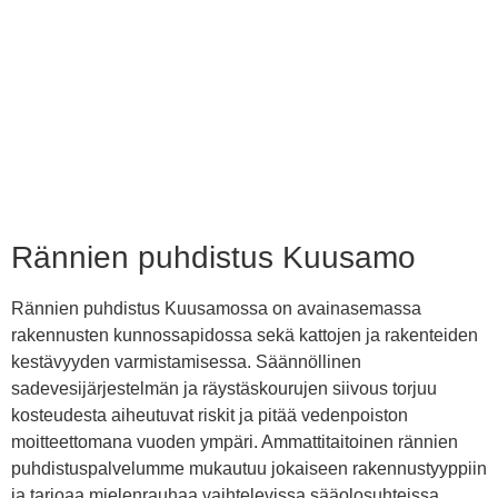
Rännien puhdistus Kuusamo
Rännien puhdistus Kuusamossa on avainasemassa
rakennusten kunnossapidossa sekä kattojen ja rakenteiden
kestävyyden varmistamisessa. Säännöllinen
sadevesijärjestelmän ja räystäskourujen siivous torjuu
kosteudesta aiheutuvat riskit ja pitää vedenpoiston
moitteettomana vuoden ympäri. Ammattitaitoinen rännien
puhdistuspalvelumme mukautuu jokaiseen rakennustyyppiin
ja tarjoaa mielenrauhaa vaihtelevissa sääolosuhteissa.