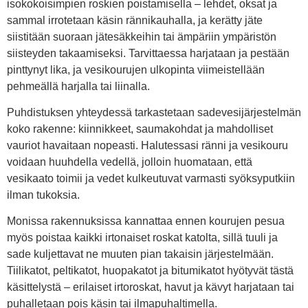
isokokoisimpien roskien poistamisella – lehdet, oksat ja
sammal irrotetaan käsin rännikauhalla, ja kerätty jäte
siistitään suoraan jätesäkkeihin tai ämpäriin ympäristön
siisteyden takaamiseksi. Tarvittaessa harjataan ja pestään
pinttynyt lika, ja vesikourujen ulkopinta viimeistellään
pehmeällä harjalla tai liinalla.
Puhdistuksen yhteydessä tarkastetaan sadevesijärjestelmän
koko rakenne: kiinnikkeet, saumakohdat ja mahdolliset
vauriot havaitaan nopeasti. Halutessasi ränni ja vesikouru
voidaan huuhdella vedellä, jolloin huomataan, että
vesikaato toimii ja vedet kulkeutuvat varmasti syöksyputkiin
ilman tukoksia.
Monissa rakennuksissa kannattaa ennen kourujen pesua
myös poistaa kaikki irtonaiset roskat katolta, sillä tuuli ja
sade kuljettavat ne muuten pian takaisin järjestelmään.
Tiilikatot, peltikatot, huopakatot ja bitumikatot hyötyvät tästä
käsittelystä – erilaiset irtoroskat, havut ja kävyt harjataan tai
puhalletaan pois käsin tai ilmapuhaltimella.