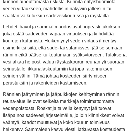
kunnon aiheuttamasta riskistä. Kiinnitä erityishuomiota
veden virtaukseen, mahdollisiin näkyviin jätteisiin tai
säätilan vaikutuksiin sadevesikourussa ja räystäillä.
Lehdet, havut ja sammal muodostavat nopeasti tukoksen,
joka estää sadeveden vapaan virtauksen ja kiihdyttää
kourujen kulumista. Heikentynyt veden virtaus ilmentyy
esimerkiksi siitä, että sade- tai sulamisvesi jää seisomaan
ränniin eikä pääse kulkeutumaan syöksytorveen. Tuloksena
vesi alkaa helposti valua räystäskourun reunan yli suoraan
seinustalle, ikkunalaskeutumiin tai jopa rakennuksen
seinien väliin. Tämä johtaa kosteuden siirtymiseen
perustuksiin ja rakenteiden kastumiseen.
Rännien jäätyminen ja jääpuikkojen kehittyminen rännin
reuna-alueille ovat selkeitä merkkejä toimimattomasta
vedenpoistosta. Roskat ja talvella kertynyt jää tuovat
lisäpainoa sadevesijärjestelmälle, jolloin kiinnikkeet voivat
vääntyä, kaadot muuttuvat ja koko kourun toimivuus
heikentyy. Sammaleen kasvu viestii jatkuvasta kosteudesta