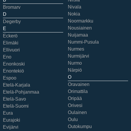
Nivala
Bromarv
Nokia
D
Noormarkku
Degerby
Nousiainen
E
Nuijamaa
Eckerö
Nummi-Pusula
Elimäki
Nurmes
Ellivuori
Nurmijärvi
Eno
Nurmo
Enonkoski
Närpiö
Enontekiö
O
Espoo
Oravainen
Etelä-Karjala
Orimattila
Etelä-Pohjanmaa
Oripää
Etelä-Savo
Orivesi
Etelä-Suomi
Oulainen
Eura
Oulu
Eurajoki
Outokumpu
Evijärvi