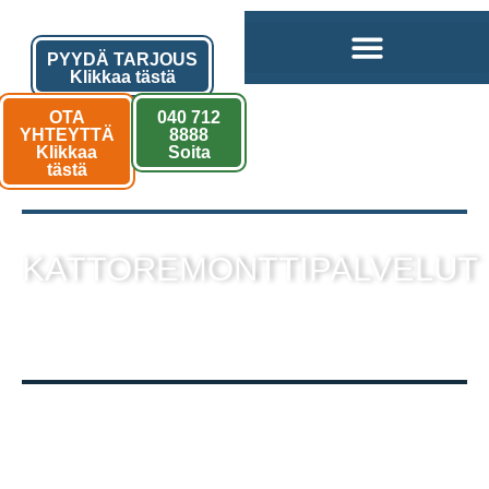
PYYDÄ TARJOUS
Klikkaa tästä
OTA
040 712
YHTEYTTÄ
8888
Klikkaa
Soita
tästä
KATTOREMONTTIPALVELUT
sekä muut kattotyöt laadukkaalla
toteutuksella!