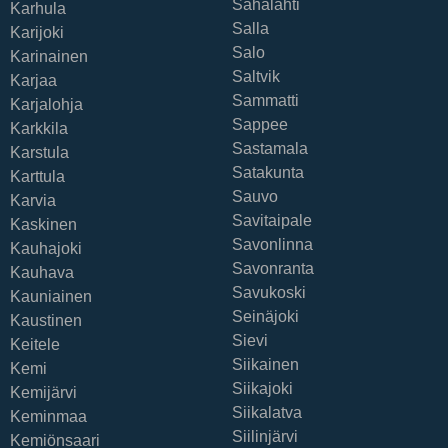
Sahalahti
Karhula
Salla
Karijoki
Salo
Karinainen
Saltvik
Karjaa
Sammatti
Karjalohja
Sappee
Karkkila
Sastamala
Karstula
Satakunta
Karttula
Sauvo
Karvia
Savitaipale
Kaskinen
Savonlinna
Kauhajoki
Savonranta
Kauhava
Savukoski
Kauniainen
Seinäjoki
Kaustinen
Sievi
Keitele
Siikainen
Kemi
Siikajoki
Kemijärvi
Siikalatva
Keminmaa
Siilinjärvi
Kemiönsaari