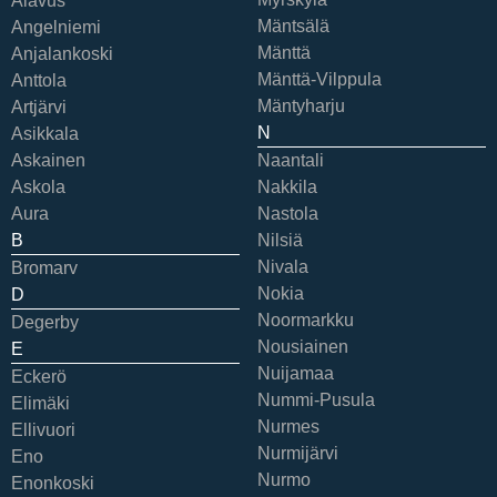
Alavus
Mäntsälä
Angelniemi
Mänttä
Anjalankoski
Mänttä-Vilppula
Anttola
Mäntyharju
Artjärvi
N
Asikkala
Askainen
Naantali
Askola
Nakkila
Aura
Nastola
B
Nilsiä
Nivala
Bromarv
Nokia
D
Noormarkku
Degerby
Nousiainen
E
Nuijamaa
Eckerö
Nummi-Pusula
Elimäki
Nurmes
Ellivuori
Nurmijärvi
Eno
Nurmo
Enonkoski