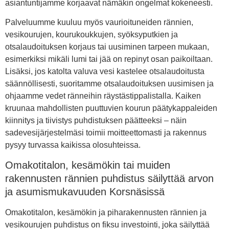
asiantuntijamme korjaavat nämäkin ongelmat kokeneesti.
Palveluumme kuuluu myös vaurioituneiden rännien,
vesikourujen, kourukoukkujen, syöksyputkien ja
otsalaudoituksen korjaus tai uusiminen tarpeen mukaan,
esimerkiksi mikäli lumi tai jää on repinyt osan paikoiltaan.
Lisäksi, jos katolta valuva vesi kastelee otsalaudoitusta
säännöllisesti, suoritamme otsalaudoituksen uusimisen ja
ohjaamme vedet ränneihin räystästippalistalla. Kaiken
kruunaa mahdollisten puuttuvien kourun päätykappaleiden
kiinnitys ja tiivistys puhdistuksen päätteeksi – näin
sadevesijärjestelmäsi toimii moitteettomasti ja rakennus
pysyy turvassa kaikissa olosuhteissa.
Omakotitalon, kesämökin tai muiden
rakennusten rännien puhdistus säilyttää arvon
ja asumismukavuuden Korsnäsissä
Omakotitalon, kesämökin ja piharakennusten rännien ja
vesikourujen puhdistus on fiksu investointi, joka säilyttää