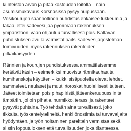
kiinteistön arvon ja pitää kosteuden loitolla – näin
asumismukavuus Korsnäsissä pysyy huipussaan.
Vesikourujen säännöllinen puhdistus ehkäisee tukkeumia ja
takaa, ettei sadevesi jää pyörimään rakennuksen
ympäristöön, vaan ohjautuu turvallisesti pois. Kattavan
puhdistuksen avulla varmistat paitsi sadevesijärjestelmän
toimivuuden, myös rakennuksen rakenteiden
pitkäikäisyyden.
Rännien ja kourujen puhdistuksessa ammattilaisemme
keräävät käsin – esimerkiksi muovista rännikauhaa tai
kumihanskoja käyttäen – kaikki sisäpuolella olevat lehdet,
sammaleet, neulaset ja muut irtoroskat huolellisesti talteen.
Jätteet toimitetaan pois pihapiiristä jätteenkeruupussiin tai
ämpäriin, jolloin pihatie, nurmikko, terassi ja rakenteet
pysyvät puhtaina. Työ tehdään aina turvallisesti, joko
tikkaita, työskentelytelineitä, henkilönostimia tai turvavaljaita
hyödyntäen, ja työn hoitaminen pareittain varmistaa sekä
siistin lopputuloksen että turvallisuuden joka tilanteessa.