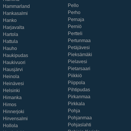
Pello
Hammarland
Perho
Hankasalmi
Pernaja
Hanko
Perniö
Harjavalta
Pertteli
Hartola
Pertunmaa
Hattula
Petäjävesi
Hauho
Pieksämäki
Haukipudas
Pielavesi
Haukivuori
Pietarsaari
Hausjärvi
Piikkiö
Heinola
Piippola
Heinävesi
Pihtipudas
Helsinki
Pirkanmaa
Himanka
Pirkkala
Himos
Pohja
Hinnerjoki
Pohjanmaa
Hirvensalmi
Pohjaslahti
Hollola