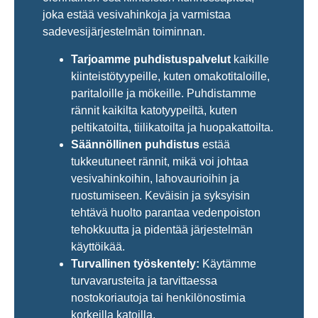
joka estää vesivahinkoja ja varmistaa
sadevesijärjestelmän toiminnan.
Tarjoamme puhdistuspalvelut
kaikille
kiinteistötyypeille, kuten omakotitaloille,
paritaloille ja mökeille. Puhdistamme
rännit kaikilta katotyypeiltä, kuten
peltikatoilta, tiilikatoilta ja huopakattoilta.
Säännöllinen puhdistus
estää
tukkeutuneet rännit, mikä voi johtaa
vesivahinkoihin, lahovaurioihin ja
ruostumiseen. Keväisin ja syksyisin
tehtävä huolto parantaa vedenpoiston
tehokkuutta ja pidentää järjestelmän
käyttöikää.
Turvallinen työskentely:
Käytämme
turvavarusteita ja tarvittaessa
nostokoriautoja tai henkilönostimia
korkeilla katoilla.