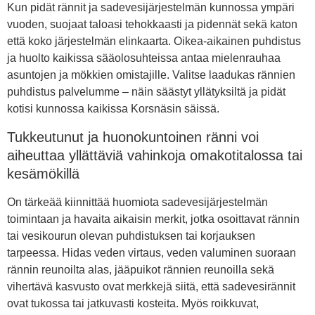
Kun pidät rännit ja sadevesijärjestelmän kunnossa ympäri
vuoden, suojaat taloasi tehokkaasti ja pidennät sekä katon
että koko järjestelmän elinkaarta. Oikea-aikainen puhdistus
ja huolto kaikissa sääolosuhteissa antaa mielenrauhaa
asuntojen ja mökkien omistajille. Valitse laadukas rännien
puhdistus palvelumme – näin säästyt yllätyksiltä ja pidät
kotisi kunnossa kaikissa Korsnäsin säissä.
Tukkeutunut ja huonokuntoinen ränni voi
aiheuttaa yllättäviä vahinkoja omakotitalossa tai
kesämökillä
On tärkeää kiinnittää huomiota sadevesijärjestelmän
toimintaan ja havaita aikaisin merkit, jotka osoittavat rännin
tai vesikourun olevan puhdistuksen tai korjauksen
tarpeessa. Hidas veden virtaus, veden valuminen suoraan
rännin reunoilta alas, jääpuikot rännien reunoilla sekä
vihertävä kasvusto ovat merkkejä siitä, että sadevesirännit
ovat tukossa tai jatkuvasti kosteita. Myös roikkuvat,