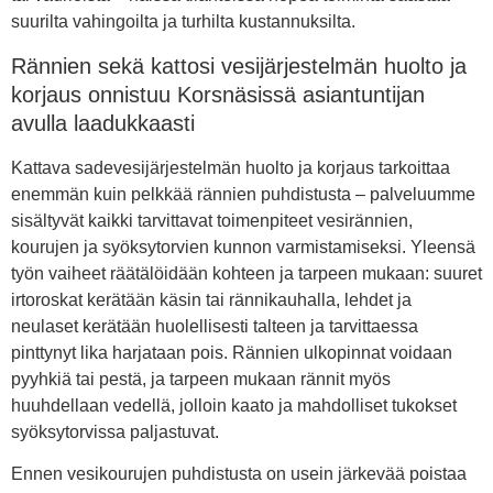
suurilta vahingoilta ja turhilta kustannuksilta.
Rännien sekä kattosi vesijärjestelmän huolto ja
korjaus onnistuu Korsnäsissä asiantuntijan
avulla laadukkaasti
Kattava sadevesijärjestelmän huolto ja korjaus tarkoittaa
enemmän kuin pelkkää rännien puhdistusta – palveluumme
sisältyvät kaikki tarvittavat toimenpiteet vesirännien,
kourujen ja syöksytorvien kunnon varmistamiseksi. Yleensä
työn vaiheet räätälöidään kohteen ja tarpeen mukaan: suuret
irtoroskat kerätään käsin tai rännikauhalla, lehdet ja
neulaset kerätään huolellisesti talteen ja tarvittaessa
pinttynyt lika harjataan pois. Rännien ulkopinnat voidaan
pyyhkiä tai pestä, ja tarpeen mukaan rännit myös
huuhdellaan vedellä, jolloin kaato ja mahdolliset tukokset
syöksytorvissa paljastuvat.
Ennen vesikourujen puhdistusta on usein järkevää poistaa