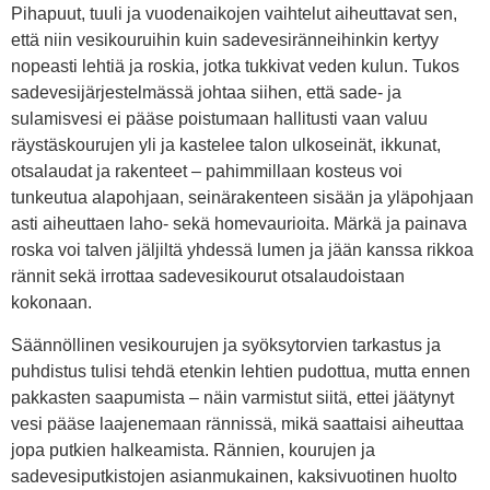
Pihapuut, tuuli ja vuodenaikojen vaihtelut aiheuttavat sen,
että niin vesikouruihin kuin sadevesiränneihinkin kertyy
nopeasti lehtiä ja roskia, jotka tukkivat veden kulun. Tukos
sadevesijärjestelmässä johtaa siihen, että sade- ja
sulamisvesi ei pääse poistumaan hallitusti vaan valuu
räystäskourujen yli ja kastelee talon ulkoseinät, ikkunat,
otsalaudat ja rakenteet – pahimmillaan kosteus voi
tunkeutua alapohjaan, seinärakenteen sisään ja yläpohjaan
asti aiheuttaen laho- sekä homevaurioita. Märkä ja painava
roska voi talven jäljiltä yhdessä lumen ja jään kanssa rikkoa
rännit sekä irrottaa sadevesikourut otsalaudoistaan
kokonaan.
Säännöllinen vesikourujen ja syöksytorvien tarkastus ja
puhdistus tulisi tehdä etenkin lehtien pudottua, mutta ennen
pakkasten saapumista – näin varmistut siitä, ettei jäätynyt
vesi pääse laajenemaan rännissä, mikä saattaisi aiheuttaa
jopa putkien halkeamista. Rännien, kourujen ja
sadevesiputkistojen asianmukainen, kaksivuotinen huolto