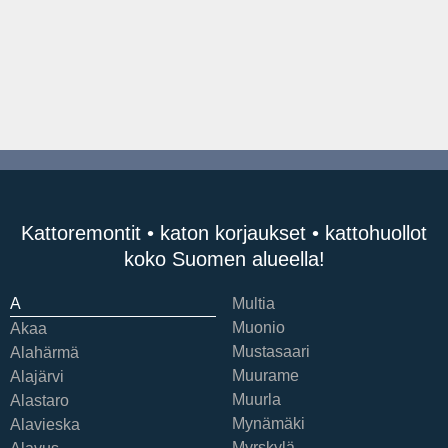
Kattoremontit • katon korjaukset • kattohuollot
koko Suomen alueella!
A
Multia
Muonio
Akaa
Mustasaari
Alahärmä
Muurame
Alajärvi
Muurla
Alastaro
Mynämäki
Alavieska
Myrskylä