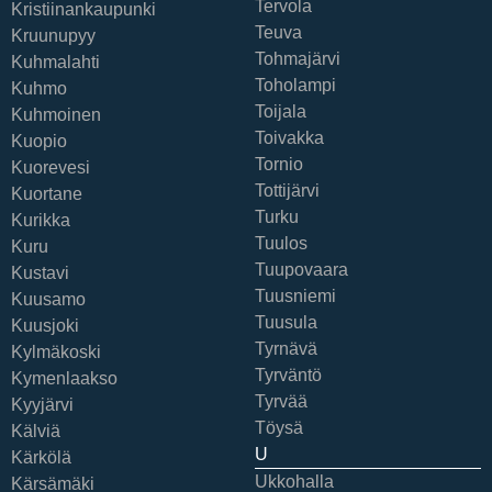
Tervola
Kristiinankaupunki
Teuva
Kruunupyy
Tohmajärvi
Kuhmalahti
Toholampi
Kuhmo
Toijala
Kuhmoinen
Toivakka
Kuopio
Tornio
Kuorevesi
Tottijärvi
Kuortane
Turku
Kurikka
Tuulos
Kuru
Tuupovaara
Kustavi
Tuusniemi
Kuusamo
Tuusula
Kuusjoki
Tyrnävä
Kylmäkoski
Tyrväntö
Kymenlaakso
Tyrvää
Kyyjärvi
Töysä
Kälviä
U
Kärkölä
Ukkohalla
Kärsämäki