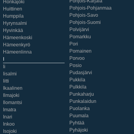
Pohjois-Karjala
Honkajoki
Pohjois-Pohjanmaa
Huittinen
Pohjois-Savo
Humppila
Pohjois-Suomi
Hyrynsalmi
Polvijärvi
Hyvinkää
Pomarkku
Hämeenkoski
Pori
Hämeenkyrö
Pornainen
Hämeenlinna
Porvoo
I
Posio
Ii
Pudasjärvi
Iisalmi
Pukkila
Iitti
Pulkkila
Ikaalinen
Punkaharju
Ilmajoki
Punkalaidun
Ilomantsi
Puolanka
Imatra
Puumala
Inari
Pyhtää
Inkoo
Pyhäjoki
Isojoki