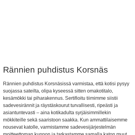
Rännien puhdistus Korsnäs
Rännien puhdistus Korsnäsissä varmistaa, että kotisi pysyy
suojassa sateilta, olipa kyseessä sitten omakotitalo,
kesämökki tai piharakennus. Sertifioitu tiimimme siistii
sadevesirännit ja räystäskourut turvallisesti, ripeästi ja
asiantuntevasti – aina kotikadulta syrjäisimmillekin
mökkiteille sekä saaristoon saakka. Kun ammattilaisemme
nousevat katolle, varmistamme sadevesijärjestelmän
moitteettoman kunnon ja tarkastamme samalla katon muut