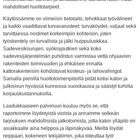
mahdolliset huoltotarpeet.
Käytössämme on viimeisin tietotaito, tehokkaat työvälineet
ja kaikki vaadittavat turvavarusteet: turvaköydet, valjaat sekä
tarvittaessa nostimet korkeimpiin kohteisiin, joten
työskentely on turvallista ja jälki huippuluokkaa.
Sadevesikourujen, syöksyputkien sekä koko
sadevesijärjestelmän puhdistus varmistaa vettä ohjaavien
rakenteiden toimivuuden ja ehkäisee ennalta
kattorakenteisiin kohdistuvat kosteus- ja lahovahingot.
Samalla pienillä huoltotoimenpiteillä pidät kotisi katon ja
julkisivun hyvässä kunnossa vuosikausia ja säästyt turhilta
korjauskustannuksilta.
Laadukkaaseen palveluun kuuluu myös se, että
raportoimme löydetyistä vioista ja annamme selkeän
tarjouksen mahdollisista jatkotoimista, jotta katon ylläpito on
asiakkaalle aina helppoa ja läpinäkyvää. Meiltä löydät
reippaan, kokeneen tekijätiimin, joka toteuttaa työt