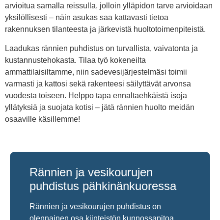
arvioitua samalla reissulla, jolloin ylläpidon tarve arvioidaan
yksilöllisesti – näin asukas saa kattavasti tietoa
rakennuksen tilanteesta ja järkevistä huoltotoimenpiteistä.
Laadukas rännien puhdistus on turvallista, vaivatonta ja
kustannustehokasta. Tilaa työ kokeneilta
ammattilaisiltamme, niin sadevesijärjestelmäsi toimii
varmasti ja kattosi sekä rakenteesi säilyttävät arvonsa
vuodesta toiseen. Helppo tapa ennaltaehkäistä isoja
yllätyksiä ja suojata kotisi – jätä rännien huolto meidän
osaaville käsillemme!
Rännien ja vesikourujen
puhdistus pähkinänkuoressa
Rännien ja vesikourujen puhdistus on
olennainen osa kiinteistön kunnossapitoa,