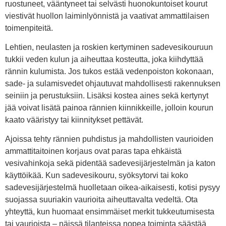
ruostuneet, vääntyneet tai selvästi huonokuntoiset kourut
viestivät huollon laiminlyönnistä ja vaativat ammattilaisen
toimenpiteitä.
Lehtien, neulasten ja roskien kertyminen sadevesikouruun
tukkii veden kulun ja aiheuttaa kosteutta, joka kiihdyttää
rännin kulumista. Jos tukos estää vedenpoiston kokonaan,
sade- ja sulamisvedet ohjautuvat mahdollisesti rakennuksen
seiniin ja perustuksiin. Lisäksi kostea aines sekä kertynyt
jää voivat lisätä painoa rännien kiinnikkeille, jolloin kourun
kaato vääristyy tai kiinnitykset pettävät.
Ajoissa tehty rännien puhdistus ja mahdollisten vaurioiden
ammattitaitoinen korjaus ovat paras tapa ehkäistä
vesivahinkoja sekä pidentää sadevesijärjestelmän ja katon
käyttöikää. Kun sadevesikouru, syöksytorvi tai koko
sadevesijärjestelmä huolletaan oikea-aikaisesti, kotisi pysyy
suojassa suuriakin vaurioita aiheuttavalta vedeltä. Ota
yhteyttä, kun huomaat ensimmäiset merkit tukkeutumisesta
tai vaurioista – näissä tilanteissa nopea toiminta säästää