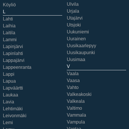
Ulvila
Köyliö
Urjala
L
Utajärvi
Lahti
Utsjoki
Laihia
Uukuniemi
Laitila
Uurainen
Lammi
Uusikaarlepyy
Lapinjärvi
Uusikaupunki
Lapinlahti
Uusimaa
Lappajärvi
V
Lappeenranta
Vaala
Lappi
Vaasa
Lapua
Vahto
Lapväärtti
Valkeakoski
Laukaa
Valkeala
Lavia
Valtimo
Lehtimäki
Vammala
Leivonmäki
Vampula
Lemi
Vantaa