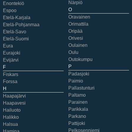
Närpiö
Enontekiö
O
Espoo
Oravainen
Etelä-Karjala
Orimattila
Etelä-Pohjanmaa
Oripää
Etelä-Savo
Orivesi
Etelä-Suomi
Oulainen
Eura
Oulu
Eurajoki
Outokumpu
Evijärvi
P
F
Padasjoki
Fiskars
Paimio
Forssa
Pallastunturi
H
Paltamo
Haapajärvi
Parainen
Haapavesi
Parikkala
Hailuoto
Parkano
Halikko
Pattijoki
Halsua
Pelkosenniemi
Hamina