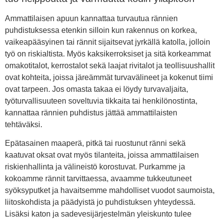
Ammattilaisen apuun kannattaa turvautua rännien
puhdistuksessa etenkin silloin kun rakennus on korkea,
vaikeapääsyinen tai rännit sijaitsevat jyrkällä katolla, jolloin
työ on riskialtista. Myös kaksikerroksiset ja sitä korkeammat
omakotitalot, kerrostalot sekä laajat rivitalot ja teollisuushallit
ovat kohteita, joissa järeämmät turvavälineet ja kokenut tiimi
ovat tarpeen. Jos omasta takaa ei löydy turvavaljaita,
työturvallisuuteen soveltuvia tikkaita tai henkilönostinta,
kannattaa rännien puhdistus jättää ammattilaisten
tehtäväksi.
Epätasainen maaperä, pitkä tai ruostunut ränni sekä
kaatuvat oksat ovat myös tilanteita, joissa ammattilaisen
riskienhallinta ja välineistö korostuvat. Purkamme ja
kokoamme rännit tarvittaessa, avaamme tukkeutuneet
syöksyputket ja havaitsemme mahdolliset vuodot saumoista,
liitoskohdista ja päädyistä jo puhdistuksen yhteydessä.
Lisäksi katon ja sadevesijärjestelmän yleiskunto tulee