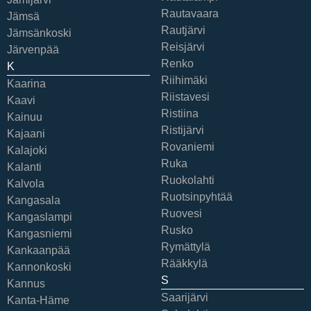
Rautavaara
Jämsä
Rautjärvi
Jämsänkoski
Reisjärvi
Järvenpää
Renko
K
Riihimäki
Kaarina
Riistavesi
Kaavi
Ristiina
Kainuu
Ristijärvi
Kajaani
Rovaniemi
Kalajoki
Ruka
Kalanti
Ruokolahti
Kalvola
Ruotsinpyhtää
Kangasala
Ruovesi
Kangaslampi
Rusko
Kangasniemi
Rymättylä
Kankaanpää
Rääkkylä
Kannonkoski
S
Kannus
Saarijärvi
Kanta-Häme