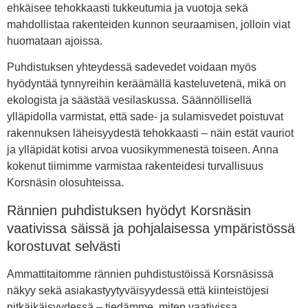
ehkäisee tehokkaasti tukkeutumia ja vuotoja sekä
mahdollistaa rakenteiden kunnon seuraamisen, jolloin viat
huomataan ajoissa.
Puhdistuksen yhteydessä sadevedet voidaan myös
hyödyntää tynnyreihin keräämällä kasteluvetenä, mikä on
ekologista ja säästää vesilaskussa. Säännöllisellä
ylläpidolla varmistat, että sade- ja sulamisvedet poistuvat
rakennuksen läheisyydestä tehokkaasti – näin estät vauriot
ja ylläpidät kotisi arvoa vuosikymmenestä toiseen. Anna
kokenut tiimimme varmistaa rakenteidesi turvallisuus
Korsnäsin olosuhteissa.
Rännien puhdistuksen hyödyt Korsnäsin
vaativissa säissä ja pohjalaisessa ympäristössä
korostuvat selvästi
Ammattitaitomme rännien puhdistustöissä Korsnäsissä
näkyy sekä asiakastyytyväisyydessä että kiinteistöjesi
pitkäikäisyydessä – tiedämme, miten vaativissa