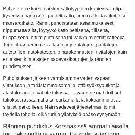
Palvelemme kaikenlaisten kattotyyppien kohteissa, olipa
kyseessä harjakatto, pulpettikatto, aumakatto, tasakatto tai
mansardikatto. Rännit puhdistetaan asianmukaisesti
riippumatta siitä, löytyykö katto peltisenä, tiilisenä,
huopaisena, bitumipintaisena tai vaikka mineriittikatteella.
Toiminta-alueemme kattaa niin pientalojen, paritalojen,
autotallien, autokatosten, piharakennusten, rivitalojen kuin
erilaisten kiinteistöjen sadevesikourujen ja rännien
puhdistuksen.
Puhdistuksen jälkeen varmistamme veden vapaan
virtauksen ja tarkistamme samalla, että syöksyputket ja
alastulosarjat eivät ole tukossa – avaamme mahdolliset
tukokset rassaamalla tai purkamalla ja kokoamme osat
siististi paikoilleen. Näin sadevesijärjestelmäsi toimii
täydellä teholla, eikä turhia yllätyksiä pääse syntymään.
Rännien puhdistus Korsnäsissä ammattilaiselta
tuo helppoutta ja varmuutta kodin ylläpitoon