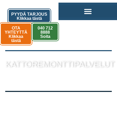
PYYDÄ TARJOUS
Klikkaa tästä
OTA
040 712
YHTEYTTÄ
8888
Klikkaa
Soita
tästä
KATTOREMONTTIPALVELUT
sekä muut kattotyöt laadukkaalla
toteutuksella!