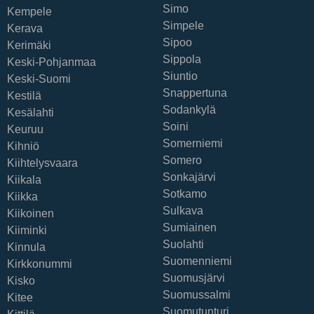
Simo
Kempele
Simpele
Kerava
Sipoo
Kerimäki
Sippola
Keski-Pohjanmaa
Siuntio
Keski-Suomi
Snappertuna
Kestilä
Sodankylä
Kesälahti
Soini
Keuruu
Somerniemi
Kihniö
Somero
Kiihtelysvaara
Sonkajärvi
Kiikala
Sotkamo
Kiikka
Sulkava
Kiikoinen
Sumiainen
Kiiminki
Suolahti
Kinnula
Suomenniemi
Kirkkonummi
Suomusjärvi
Kisko
Suomussalmi
Kitee
Suomutunturi