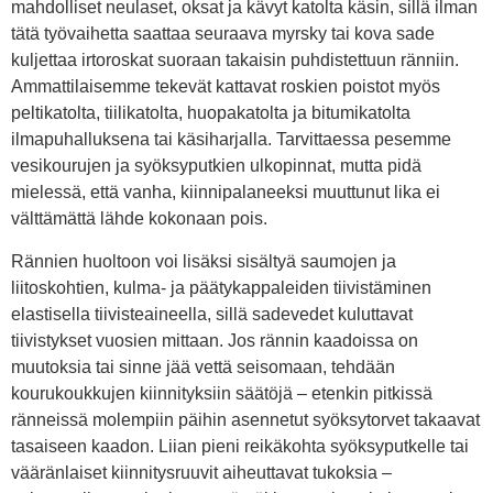
mahdolliset neulaset, oksat ja kävyt katolta käsin, sillä ilman
tätä työvaihetta saattaa seuraava myrsky tai kova sade
kuljettaa irtoroskat suoraan takaisin puhdistettuun ränniin.
Ammattilaisemme tekevät kattavat roskien poistot myös
peltikatolta, tiilikatolta, huopakatolta ja bitumikatolta
ilmapuhalluksena tai käsiharjalla. Tarvittaessa pesemme
vesikourujen ja syöksyputkien ulkopinnat, mutta pidä
mielessä, että vanha, kiinnipalaneeksi muuttunut lika ei
välttämättä lähde kokonaan pois.
Rännien huoltoon voi lisäksi sisältyä saumojen ja
liitoskohtien, kulma- ja päätykappaleiden tiivistäminen
elastisella tiivisteaineella, sillä sadevedet kuluttavat
tiivistykset vuosien mittaan. Jos rännin kaadoissa on
muutoksia tai sinne jää vettä seisomaan, tehdään
kourukoukkujen kiinnityksiin säätöjä – etenkin pitkissä
ränneissä molempiin päihin asennetut syöksytorvet takaavat
tasaiseen kaadon. Liian pieni reikäkohta syöksyputkelle tai
vääränlaiset kiinnitysruuvit aiheuttavat tukoksia –