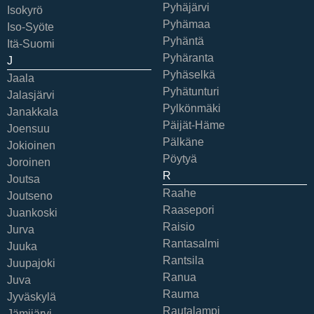
Pyhäjärvi
Isokyrö
Pyhämaa
Iso-Syöte
Pyhäntä
Itä-Suomi
Pyhäranta
J
Pyhäselkä
Jaala
Pyhätunturi
Jalasjärvi
Pylkönmäki
Janakkala
Päijät-Häme
Joensuu
Pälkäne
Jokioinen
Pöytyä
Joroinen
R
Joutsa
Raahe
Joutseno
Raasepori
Juankoski
Raisio
Jurva
Rantasalmi
Juuka
Rantsila
Juupajoki
Ranua
Juva
Rauma
Jyväskylä
Rautalampi
Jämijärvi