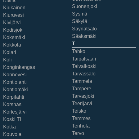
Kittilä
Suonenjoki
Kiukainen
Sysmä
Kiuruvesi
Säkylä
Kivijärvi
Säynätsalo
Kodisjoki
Sääksmäki
Kokemäki
T
Kokkola
Tahko
Kolari
Taipalsaari
Koli
Taivalkoski
Konginkangas
Taivassalo
Konnevesi
Tammela
Kontiolahti
Tampere
Kontiomäki
Tarvasjoki
Korpilahti
Teerijärvi
Korsnäs
Teisko
Kortesjärvi
Temmes
Koski Tl
Tenhola
Kotka
Tervo
Kouvola