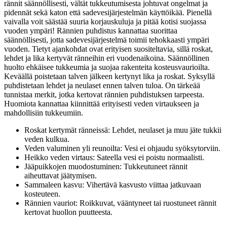
rännit säännöllisesti, vältät tukkeutumisesta johtuvat ongelmat ja
pidennät sekä katon että sadevesijärjestelmän käyttöikää. Pienellä
vaivalla voit säästää suuria korjauskuluja ja pitää kotisi suojassa
vuoden ympäri! Rännien puhdistus kannattaa suorittaa
säännöllisesti, jotta sadevesijärjestelmä toimii tehokkaasti ympäri
vuoden. Tietyt ajankohdat ovat erityisen suositeltavia, sillä roskat,
lehdet ja lika kertyvät ränneihin eri vuodenaikoina. Säännöllinen
huolto ehkäisee tukkeumia ja suojaa rakenteita kosteusvaurioilta.
Keväällä poistetaan talven jälkeen kertynyt lika ja roskat. Syksyllä
puhdistetaan lehdet ja neulaset ennen talven tuloa. On tärkeää
tunnistaa merkit, jotka kertovat rännien puhdistuksen tarpeesta.
Huomiota kannattaa kiinnittää erityisesti veden virtaukseen ja
mahdollisiin tukkeumiin.
Roskat kertymät ränneissä: Lehdet, neulaset ja muu jäte tukkii
veden kulkua.
Veden valuminen yli reunoilta: Vesi ei ohjaudu syöksytorviin.
Heikko veden virtaus: Sateella vesi ei poistu normaalisti.
Jääpuikkojen muodostuminen: Tukkeutuneet rännit
aiheuttavat jäätymisen.
Sammaleen kasvu: Vihertävä kasvusto viittaa jatkuvaan
kosteuteen.
Rännien vauriot: Roikkuvat, vääntyneet tai ruostuneet rännit
kertovat huollon puutteesta.