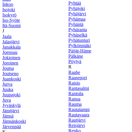
Pyhtää
Inkoo
Pyhäjoki
Isojoki
Pyhäjärvi
Isokyrö
Pyhämaa
Iso-Syöte
Pyhäntä
Itä-Suomi
Pyhäranta
J
Pyhäselkä
Jaala
Pyhätunturi
Jalasjärvi
Pylkönmäki
Janakkala
Päijät-Häme
Joensuu
Pälkäne
Jokioinen
Pöytyä
Joroinen
R
Joutsa
Raahe
Joutseno
Raasepori
Juankoski
Raisio
Jurva
Rantasalmi
Juuka
Rantsila
Juupajoki
Ranua
Juva
Rauma
Jyväskylä
Rautalampi
Jämijärvi
Rautavaara
Jämsä
Rautjärvi
Jämsänkoski
Reisjärvi
Järvenpää
Renko
K