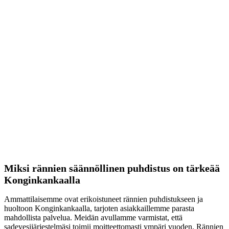
Miksi rännien säännöllinen puhdistus on tärkeää
Konginkankaalla
Ammattilaisemme ovat erikoistuneet rännien puhdistukseen ja
huoltoon Konginkankaalla, tarjoten asiakkaillemme parasta
mahdollista palvelua. Meidän avullamme varmistat, että
sadevesijärjestelmäsi toimii moitteettomasti ympäri vuoden. Rännien