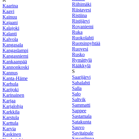
Riihimäki
Kaarina
Riistavesi
Kaavi
Ristiina
Kainuu
Ristijärvi
Kajaani
Rovaniemi
Kalajoki
Ruka
Kalanti
Ruokolahti
Kalvola
Ruotsinpyhtää
Kangasala
Ruovesi
Kangaslampi
Rusko
Kangasniemi
Rymättylä
Kankaanpää
Rääkkylä
Kannonkoski
S
Kannus
Saarijärvi
Kanta-Häme
Sahalahti
Karhula
Salla
Karijoki
Salo
Karinainen
Saltvik
Karjaa
Sammatti
Karjalohja
Sappee
Karkkila
Sastamala
Karstula
Satakunta
Karttula
Sauvo
Karvia
Savitaipale
Kaskinen
Savonlinna