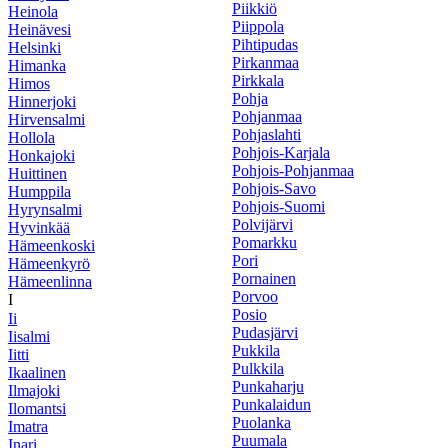
Piikkiö
Heinola
Piippola
Heinävesi
Pihtipudas
Helsinki
Pirkanmaa
Himanka
Pirkkala
Himos
Pohja
Hinnerjoki
Pohjanmaa
Hirvensalmi
Pohjaslahti
Hollola
Pohjois-Karjala
Honkajoki
Pohjois-Pohjanmaa
Huittinen
Pohjois-Savo
Humppila
Pohjois-Suomi
Hyrynsalmi
Polvijärvi
Hyvinkää
Pomarkku
Hämeenkoski
Pori
Hämeenkyrö
Pornainen
Hämeenlinna
Porvoo
I
Posio
Ii
Pudasjärvi
Iisalmi
Pukkila
Iitti
Pulkkila
Ikaalinen
Punkaharju
Ilmajoki
Punkalaidun
Ilomantsi
Puolanka
Imatra
Puumala
Inari