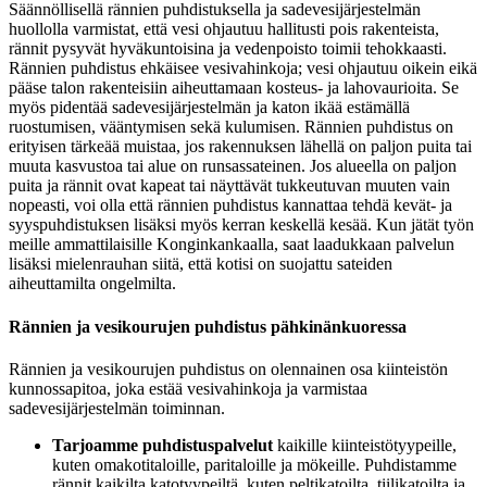
Säännöllisellä rännien puhdistuksella ja sadevesijärjestelmän
huollolla varmistat, että vesi ohjautuu hallitusti pois rakenteista,
rännit pysyvät hyväkuntoisina ja vedenpoisto toimii tehokkaasti.
Rännien puhdistus ehkäisee vesivahinkoja; vesi ohjautuu oikein eikä
pääse talon rakenteisiin aiheuttamaan kosteus- ja lahovaurioita. Se
myös pidentää sadevesijärjestelmän ja katon ikää estämällä
ruostumisen, vääntymisen sekä kulumisen. Rännien puhdistus on
erityisen tärkeää muistaa, jos rakennuksen lähellä on paljon puita tai
muuta kasvustoa tai alue on runsassateinen. Jos alueella on paljon
puita ja rännit ovat kapeat tai näyttävät tukkeutuvan muuten vain
nopeasti, voi olla että rännien puhdistus kannattaa tehdä kevät- ja
syyspuhdistuksen lisäksi myös kerran keskellä kesää. Kun jätät työn
meille ammattilaisille Konginkankaalla, saat laadukkaan palvelun
lisäksi mielenrauhan siitä, että kotisi on suojattu sateiden
aiheuttamilta ongelmilta.
Rännien ja vesikourujen puhdistus pähkinänkuoressa
Rännien ja vesikourujen puhdistus on olennainen osa kiinteistön
kunnossapitoa, joka estää vesivahinkoja ja varmistaa
sadevesijärjestelmän toiminnan.
Tarjoamme puhdistuspalvelut
kaikille kiinteistötyypeille,
kuten omakotitaloille, paritaloille ja mökeille. Puhdistamme
rännit kaikilta katotyypeiltä, kuten peltikatoilta, tiilikatoilta ja