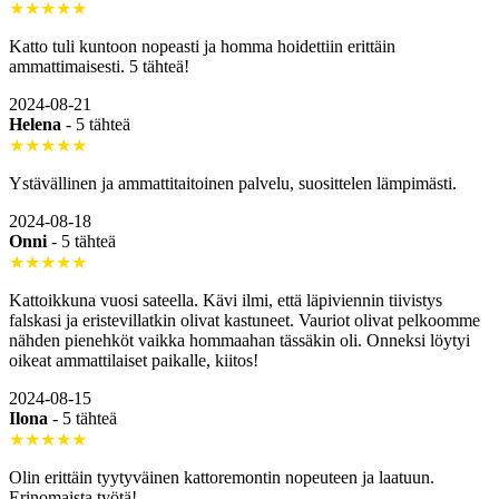
★★★★★
Katto tuli kuntoon nopeasti ja homma hoidettiin erittäin
ammattimaisesti. 5 tähteä!
2024-08-21
Helena
-
5 tähteä
★★★★★
Ystävällinen ja ammattitaitoinen palvelu, suosittelen lämpimästi.
2024-08-18
Onni
-
5 tähteä
★★★★★
Kattoikkuna vuosi sateella. Kävi ilmi, että läpiviennin tiivistys
falskasi ja eristevillatkin olivat kastuneet. Vauriot olivat pelkoomme
nähden pienehköt vaikka hommaahan tässäkin oli. Onneksi löytyi
oikeat ammattilaiset paikalle, kiitos!
2024-08-15
Ilona
-
5 tähteä
★★★★★
Olin erittäin tyytyväinen kattoremontin nopeuteen ja laatuun.
Erinomaista työtä!