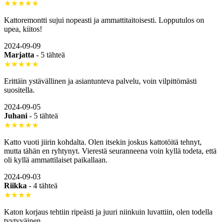
★★★★★
Kattoremontti sujui nopeasti ja ammattitaitoisesti. Lopputulos on
upea, kiitos!
2024-09-09
Marjatta
-
5 tähteä
★★★★★
Erittäin ystävällinen ja asiantunteva palvelu, voin vilpittömästi
suositella.
2024-09-05
Juhani
-
5 tähteä
★★★★★
Katto vuoti jiirin kohdalta. Olen itsekin joskus kattotöitä tehnyt,
mutta tähän en ryhtynyt. Vierestä seuranneena voin kyllä todeta, että
oli kyllä ammattilaiset paikallaan.
2024-09-03
Riikka
-
4 tähteä
★★★★
Katon korjaus tehtiin ripeästi ja juuri niinkuin luvattiin, olen todella
tyytyväinen.