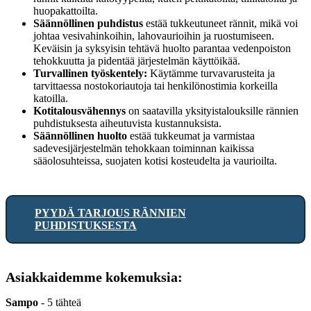
huopakattoilta.
Säännöllinen puhdistus
estää tukkeutuneet rännit, mikä voi
johtaa vesivahinkoihin, lahovaurioihin ja ruostumiseen.
Keväisin ja syksyisin tehtävä huolto parantaa vedenpoiston
tehokkuutta ja pidentää järjestelmän käyttöikää.
Turvallinen työskentely:
Käytämme turvavarusteita ja
tarvittaessa nostokoriautoja tai henkilönostimia korkeilla
katoilla.
Kotitalousvähennys
on saatavilla yksityistalouksille rännien
puhdistuksesta aiheutuvista kustannuksista.
Säännöllinen huolto
estää tukkeumat ja varmistaa
sadevesijärjestelmän tehokkaan toiminnan kaikissa
sääolosuhteissa, suojaten kotisi kosteudelta ja vaurioilta.
PYYDÄ TARJOUS RÄNNIEN
PUHDISTUKSESTA
Asiakkaidemme kokemuksia:
Sampo
-
5 tähteä