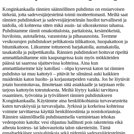
Konginkankaalla rännien säännöllinen puhdistus on ensiarvoisen
tärkeää, jotta sadevesijärjestelmä toimii moitteettomasti. Meiltä saat
rännien puhdistukset ja sadevesijärjestelmän huollot turvallisesti ja
taidolla, oli kohteena sitten mikä asuin- tai ulkorakennus tahansa.
Puhdistamme rännit omakotitaloista, paritaloista, kesämökeistä,
huviloista, autotalleista, varastoista ja pihasaunoista. Teemme
vesikourujen puhdistukset peltikatosta tiilikattoon, huopakattoon ja
bitumikattoon. Liikumme tottuneesti harjakatolla, aumakatolla,
tasakatolla ja pulpettikatolla. Rännien puhdistukset hoituvat ripeiltä
ammattilaisiltamme niin kaupungeissa kuin myös mökkiteiden
päässä tai saaressa sijaitsevissa kohteissa. Aina kun
ammattilaisemme käy katollasi – olipa kyseessä katon tai rännien
puhdistus tai muu kattotyö – pitävät he silmänsä auki kaikkien
muidenkin katon huolto- ja korjaustarpeiden varalta. Jos he löytävät
jotain huomioitavaa, ilmoitetaan siitä asiakkaalle ja tarjotaan reilu
tarjous kattotyön toteutuksesta. Meiltä löytyy kaikki tarvittava
osaaminen, työvoima ja työvälineet rännien puhdistukseen
Konginkankaalla. Käytämme aina henkilökohtaisia turvavarusteita
kuten turvaköysiä ja turvavaljaita. Jyrkissä ja korkeissa kohteissa
voimme tarvittaessa käyttää henkilönostimia ja nostokoriautoja.
Rännien säännöllisellä puhdistamisella varmistetaan tehokas
vedenpoisto katolta: vesi ohjautuu hallitusti pois rakenteista eikä
aiheuta kosteus- tai lahovaurioita talon rakenteisiin. Tämä
ennaltaehkäisee vesivahinkoja sekä pidentää sadevesijärjestelmän