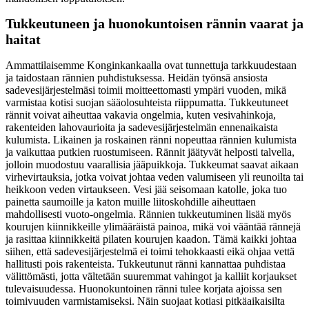
Tukkeutuneen ja huonokuntoisen rännin vaarat ja
haitat
Ammattilaisemme Konginkankaalla ovat tunnettuja tarkkuudestaan
ja taidostaan rännien puhdistuksessa. Heidän työnsä ansiosta
sadevesijärjestelmäsi toimii moitteettomasti ympäri vuoden, mikä
varmistaa kotisi suojan sääolosuhteista riippumatta. Tukkeutuneet
rännit voivat aiheuttaa vakavia ongelmia, kuten vesivahinkoja,
rakenteiden lahovaurioita ja sadevesijärjestelmän ennenaikaista
kulumista. Likainen ja roskainen ränni nopeuttaa rännien kulumista
ja vaikuttaa putkien ruostumiseen. Rännit jäätyvät helposti talvella,
jolloin muodostuu vaarallisia jääpuikkoja. Tukkeumat saavat aikaan
virhevirtauksia, jotka voivat johtaa veden valumiseen yli reunoilta tai
heikkoon veden virtaukseen. Vesi jää seisomaan katolle, joka tuo
painetta saumoille ja katon muille liitoskohdille aiheuttaen
mahdollisesti vuoto-ongelmia. Rännien tukkeutuminen lisää myös
kourujen kiinnikkeille ylimääräistä painoa, mikä voi vääntää rännejä
ja rasittaa kiinnikkeitä pilaten kourujen kaadon. Tämä kaikki johtaa
siihen, että sadevesijärjestelmä ei toimi tehokkaasti eikä ohjaa vettä
hallitusti pois rakenteista. Tukkeutunut ränni kannattaa puhdistaa
välittömästi, jotta vältetään suuremmat vahingot ja kalliit korjaukset
tulevaisuudessa. Huonokuntoinen ränni tulee korjata ajoissa sen
toimivuuden varmistamiseksi. Näin suojaat kotiasi pitkäaikaisilta