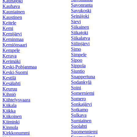
Kauhajoki
Savonranta
Kauhava
Savukoski
Kauniainen
Seinäjoki
Kaustinen
Sievi
Keitele
Siikainen
Kemi
Siikajoki
Kemijärvi
Siikalatva
Keminmaa
Siilinjärvi
Kemiönsaari
Simo
Kempele
Simpele
Kerava
Sipoo
Kerimäki
Sippola
Keski-Pohjanmaa
Siuntio
Keski-Suomi
Snappertuna
Kestilä
Sodankylä
Kesälahti
Soini
Keuruu
Somerniemi
Kihniö
Somero
Kiihtelysvaara
Sonkajärvi
Kiikala
Sotkamo
Kiikka
Sulkava
Kiikoinen
Sumiainen
Kiiminki
Suolahti
Kinnula
Suomenniemi
Kirkkonummi