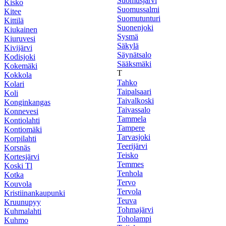
Suomusjärvi
Kisko
Suomussalmi
Kitee
Suomutunturi
Kittilä
Suonenjoki
Kiukainen
Sysmä
Kiuruvesi
Säkylä
Kivijärvi
Säynätsalo
Kodisjoki
Sääksmäki
Kokemäki
T
Kokkola
Tahko
Kolari
Taipalsaari
Koli
Taivalkoski
Konginkangas
Taivassalo
Konnevesi
Tammela
Kontiolahti
Tampere
Kontiomäki
Tarvasjoki
Korpilahti
Teerijärvi
Korsnäs
Teisko
Kortesjärvi
Temmes
Koski Tl
Tenhola
Kotka
Tervo
Kouvola
Tervola
Kristiinankaupunki
Teuva
Kruunupyy
Tohmajärvi
Kuhmalahti
Toholampi
Kuhmo