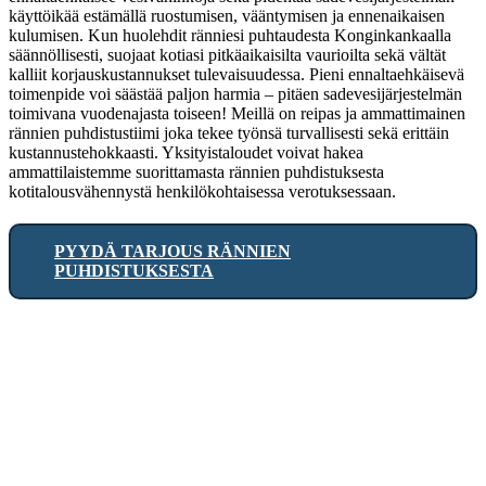
käyttöikää estämällä ruostumisen, vääntymisen ja ennenaikaisen
kulumisen. Kun huolehdit ränniesi puhtaudesta Konginkankaalla
säännöllisesti, suojaat kotiasi pitkäaikaisilta vaurioilta sekä vältät
kalliit korjauskustannukset tulevaisuudessa. Pieni ennaltaehkäisevä
toimenpide voi säästää paljon harmia – pitäen sadevesijärjestelmän
toimivana vuodenajasta toiseen! Meillä on reipas ja ammattimainen
rännien puhdistustiimi joka tekee työnsä turvallisesti sekä erittäin
kustannustehokkaasti. Yksityistaloudet voivat hakea
ammattilaistemme suorittamasta rännien puhdistuksesta
kotitalousvähennystä henkilökohtaisessa verotuksessaan.
PYYDÄ TARJOUS RÄNNIEN
PUHDISTUKSESTA