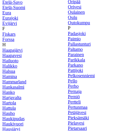
Oripää
Etelä-Savo
Orivesi
Etelä-Suomi
Oulainen
Eura
Oulu
Eurajoki
Outokumpu
Evijärvi
P
F
Padasjoki
Fiskars
Paimio
Forssa
Pallastunturi
H
Paltamo
Haapajärvi
Parainen
Haapavesi
Parikkala
Hailuoto
Parkano
Halikko
Pattijoki
Halsua
Pelkosenniemi
Hamina
Pello
Hammarland
Perho
Hankasalmi
Pernaja
Hanko
Perniö
Harjavalta
Pertteli
Hartola
Pertunmaa
Hattula
Petäjävesi
Hauho
Pieksämäki
Haukipudas
Pielavesi
Haukivuori
Pietarsaari
Hausjärvi