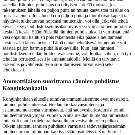
sateella. Rännien puhdistus on erityisen tärkeää muistaa, jos
rakennuksen lähellä on paljon puita tai muuta kasvustoa tai alue on
runsassateinen. Jos alueella on paljon puita ja rännit ovat kapeat tai
näyttävät tukkeutuvan nopeasti muutenkin, voi olla järkevää tehdä
kevät- ja syyspuhdistuksen lisäksi myös yksi ylimääräinen puhdistus
keskellä kesää. Säännöllisellä rännien puhdistuksella varmistat, että
vesi ohjautuu hallitusti pois rakenteista eikä pääse aiheuttamaan
kosteus- tai lahovaurioita. Tämä ennaltaehkäisevä toimenpide voi
säästää paljon harmia pitkällä aikavälillä. Kun jätät ränniesi
puhdistuksen meidän hoidettavaksemme, voit luottaa siihen, että työ
tehdään perusteellisesti ja ammattitaidolla. Meillä on tarvittava
kokemus ja välineistö työn suorittamiseen turvallisesti sekä
tehokkaasti.
Ammattilaisen suorittama rännien puhdistus
Konginkankaalla
Konginkankaan alueella toimivat ammattilaisemme ovat mestareita
rännien puhdistuksessa. Heidän tarkkaavaisuutensa ja
asiantuntemuksensa varmistavat, että sadevesijärjestelmäsi toimii
moitteettomasti ympäri vuoden. Anna meidän huolehtia ränneistäsi,
jotta voit nauttia mielenrauhasta ilman vesivahinkojen pelkoa.
Oikein ajoitettu rännien puhdistus varmistaa sadevesijärjestelmän
moitteettoman toiminnan kaikissa sääolosuhteissa. Kun huollat