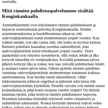
vaurioilta.
Mitä rännien puhdistuspalvelumme sisältää
Konginkankaalla
Ammattilaisemme ovat erikoistuneet rännien puhdistukseen ja
tarjoavat ensiluokkaista palvelua Konginkankaalla. Heidän
asiantuntemuksensa ja huolellisuutensa takaavat, että
sadevesijärjestelmäsi toimii moitteettomasti ympäri vuoden. Kun
valitset meidät, voit olla varma siitä, että kotisi on hyvissä käsissä.
Rännien puhdistus kannattaa suorittaa säännöllisesti, jotta
sadevesijärjestelmä toimii tehokkaasti ympäri vuoden. Tietyt
ajankohdat ovat erityisen suositeltavia, sillä roskat, lehdet ja lika
kertyvät ränneihin eri vuodenaikoina. Keväällä poistetaan talven
jälkeen kertynyt lika ja roskat, kun taas syksyllä puhdistetaan lehdet
ja neulaset ennen talven tuloa. Oikein ajoitettu rännien puhdistus
varmistaa sadevesijärjestelmän moitteettoman toiminnan kaikissa
sääolosuhteissa. Kun huollat rännit säännöllisesti, vältät
tukkeutumisesta johtuvat ongelmat ja pidennät sekä katon että
sadevesijärjestelmän käyttöikää. Pienellä vaivalla voit säästää suuria
korjauskuluja ja pitää kotisi suojassa vuoden ympäri! On tärkeää
tunnistaa merkit, jotka kertovat rännien puhdistuksen tarpeesta.
Huomiota kannattaa kiinnittää erityisesti veden virtaukseen ja
mahdollisiin tukkeumiin. Roskat kertymät ränneissä estävät veden
kulkua, jolloin vesi ei ohjaudu syöksytorviin tai poistuu heikosti