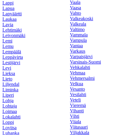
Vaala
Lappi
Vaasa
Lapua
Vahto
Lapväärtti
Valkeakoski
Laukaa
Valkeala
Lavia
Valtimo
Lehtimäki
Vammala
Leivonmäki
Vampula
Lemi
Vantaa
Lemu
Varkaus
Lempäälä
Varpaisjärvi
Leppävirta
Varsinais-Suomi
Lestijärvi
Vehkalahti
Levi
Vehmaa
Lieksa
Vehmersalmi
Lieto
Velkua
Liljendal
Vesanto
Liminka
Vesilahti
Liperi
Veteli
Lohja
Vieremä
Lohtaja
Vihanti
Loimaa
Vihti
Lokalahti
Viiala
Loppi
Viitasaari
Loviisa
Viljakkala
Luhanka