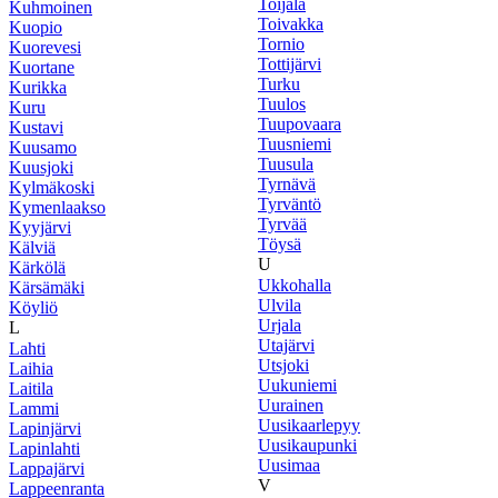
Toijala
Kuhmoinen
Toivakka
Kuopio
Tornio
Kuorevesi
Tottijärvi
Kuortane
Turku
Kurikka
Tuulos
Kuru
Tuupovaara
Kustavi
Tuusniemi
Kuusamo
Tuusula
Kuusjoki
Tyrnävä
Kylmäkoski
Tyrväntö
Kymenlaakso
Tyrvää
Kyyjärvi
Töysä
Kälviä
U
Kärkölä
Ukkohalla
Kärsämäki
Ulvila
Köyliö
Urjala
L
Utajärvi
Lahti
Utsjoki
Laihia
Uukuniemi
Laitila
Uurainen
Lammi
Uusikaarlepyy
Lapinjärvi
Uusikaupunki
Lapinlahti
Uusimaa
Lappajärvi
V
Lappeenranta