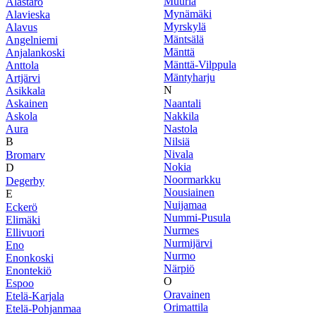
Muurla
Alastaro
Mynämäki
Alavieska
Myrskylä
Alavus
Mäntsälä
Angelniemi
Mänttä
Anjalankoski
Mänttä-Vilppula
Anttola
Mäntyharju
Artjärvi
N
Asikkala
Askainen
Naantali
Askola
Nakkila
Aura
Nastola
B
Nilsiä
Nivala
Bromarv
Nokia
D
Noormarkku
Degerby
Nousiainen
E
Nuijamaa
Eckerö
Nummi-Pusula
Elimäki
Nurmes
Ellivuori
Nurmijärvi
Eno
Nurmo
Enonkoski
Närpiö
Enontekiö
O
Espoo
Oravainen
Etelä-Karjala
Orimattila
Etelä-Pohjanmaa