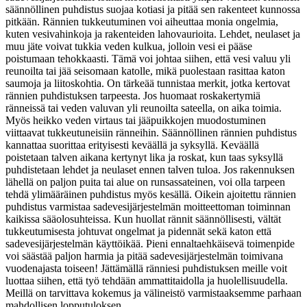
säännöllinen puhdistus suojaa kotiasi ja pitää sen rakenteet kunnossa
pitkään. Rännien tukkeutuminen voi aiheuttaa monia ongelmia,
kuten vesivahinkoja ja rakenteiden lahovaurioita. Lehdet, neulaset ja
muu jäte voivat tukkia veden kulkua, jolloin vesi ei pääse
poistumaan tehokkaasti. Tämä voi johtaa siihen, että vesi valuu yli
reunoilta tai jää seisomaan katolle, mikä puolestaan rasittaa katon
saumoja ja liitoskohtia. On tärkeää tunnistaa merkit, jotka kertovat
rännien puhdistuksen tarpeesta. Jos huomaat roskakertymiä
ränneissä tai veden valuvan yli reunoilta sateella, on aika toimia.
Myös heikko veden virtaus tai jääpuikkojen muodostuminen
viittaavat tukkeutuneisiin ränneihin. Säännöllinen rännien puhdistus
kannattaa suorittaa erityisesti keväällä ja syksyllä. Keväällä
poistetaan talven aikana kertynyt lika ja roskat, kun taas syksyllä
puhdistetaan lehdet ja neulaset ennen talven tuloa. Jos rakennuksen
lähellä on paljon puita tai alue on runsassateinen, voi olla tarpeen
tehdä ylimääräinen puhdistus myös kesällä. Oikein ajoitettu rännien
puhdistus varmistaa sadevesijärjestelmän moitteettoman toiminnan
kaikissa sääolosuhteissa. Kun huollat rännit säännöllisesti, vältät
tukkeutumisesta johtuvat ongelmat ja pidennät sekä katon että
sadevesijärjestelmän käyttöikää. Pieni ennaltaehkäisevä toimenpide
voi säästää paljon harmia ja pitää sadevesijärjestelmän toimivana
vuodenajasta toiseen! Jättämällä ränniesi puhdistuksen meille voit
luottaa siihen, että työ tehdään ammattitaidolla ja huolellisuudella.
Meillä on tarvittava kokemus ja välineistö varmistaaksemme parhaan
mahdollisen lopputuloksen.