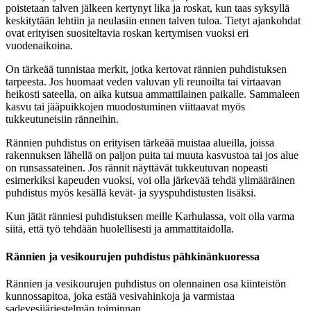
poistetaan talven jälkeen kertynyt lika ja roskat, kun taas syksyllä
keskitytään lehtiin ja neulasiin ennen talven tuloa. Tietyt ajankohdat
ovat erityisen suositeltavia roskan kertymisen vuoksi eri
vuodenaikoina.
On tärkeää tunnistaa merkit, jotka kertovat rännien puhdistuksen
tarpeesta. Jos huomaat veden valuvan yli reunoilta tai virtaavan
heikosti sateella, on aika kutsua ammattilainen paikalle. Sammaleen
kasvu tai jääpuikkojen muodostuminen viittaavat myös
tukkeutuneisiin ränneihin.
Rännien puhdistus on erityisen tärkeää muistaa alueilla, joissa
rakennuksen lähellä on paljon puita tai muuta kasvustoa tai jos alue
on runsassateinen. Jos rännit näyttävät tukkeutuvan nopeasti
esimerkiksi kapeuden vuoksi, voi olla järkevää tehdä ylimääräinen
puhdistus myös kesällä kevät- ja syyspuhdistusten lisäksi.
Kun jätät ränniesi puhdistuksen meille Karhulassa, voit olla varma
siitä, että työ tehdään huolellisesti ja ammattitaidolla.
Rännien ja vesikourujen puhdistus pähkinänkuoressa
Rännien ja vesikourujen puhdistus on olennainen osa kiinteistön
kunnossapitoa, joka estää vesivahinkoja ja varmistaa
sadevesijärjestelmän toiminnan.