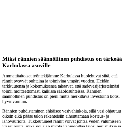
Miksi rännien säännöllinen puhdistus on tärkeää
Karhulassa asuville
Ammattitaitoiset työntekijämme Karhulassa huolehtivat siitä, että
rännit pysyvät puhtaina ja toimivina ympäri vuoden. Heidän
tarkkuutensa ja kokemuksensa takaavat, että sadevesijärjestelmäsi
toimii moitteettomasti kaikissa sääolosuhteissa. Rännien
säännöllinen puhdistus on pieni mutta merkittävä investointi kotisi
hyvinvointiin.
Rännien puhdistaminen ehkäisee vesivahinkoja, sillä vesi ohjautuu
oikein eikä pääse talon rakenteisiin aiheuttamaan kosteus- ja
lahovaurioita. Tukkeutuneet rännit voivat johtaa veden valumiseen
yli reunoilta, mikä voi ajan myötä vahingoittaa talosi perustuksia ja