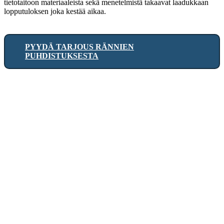
tietotaitoon materiaaleista sekä menetelmistä takaavat laadukkaan
lopputuloksen joka kestää aikaa.
PYYDÄ TARJOUS RÄNNIEN
PUHDISTUKSESTA