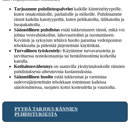
Tarjoamme puhdistuspalvelut
kaikille kiinteistötyypeille,
kuten omakotitaloille, paritaloille ja mökeille. Puhdistamme
rännit kaikilta katotyypeiltä, kuten peltikatoilta, tiilikatoilta ja
huopakattoilta.
Säännöllinen puhdistus
estää tukkeutuneet rännit, mikä voi
johtaa vesivahinkoihin, lahovaurioihin ja ruostumiseen.
Keväisin ja syksyisin tehtävä huolto parantaa vedenpoiston
tehokkuutta ja pidentää järjestelmän käyttöikää.
Turvallinen työskentely:
Käytämme turvavarusteita ja
tarvittaessa nostokoriautoja tai henkilönostimia korkeilla
katoilla.
Kotitalousvähennys
on saatavilla yksityistalouksille rännien
puhdistuksesta aiheutuvista kustannuksista.
Säännöllinen huolto
estää tukkeumat ja varmistaa
sadevesijärjestelmän tehokkaan toiminnan kaikissa
sääolosuhteissa, suojaten kotisi kosteudelta ja vaurioilta.
PYYDÄ TARJOUS RÄNNIEN
PUHDISTUKSESTA