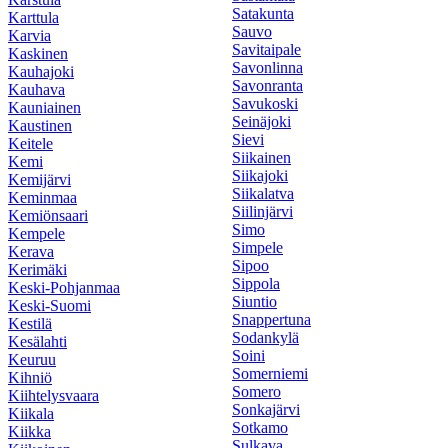
Satakunta
Karttula
Sauvo
Karvia
Savitaipale
Kaskinen
Savonlinna
Kauhajoki
Savonranta
Kauhava
Savukoski
Kauniainen
Seinäjoki
Kaustinen
Sievi
Keitele
Siikainen
Kemi
Siikajoki
Kemijärvi
Siikalatva
Keminmaa
Siilinjärvi
Kemiönsaari
Simo
Kempele
Simpele
Kerava
Sipoo
Kerimäki
Sippola
Keski-Pohjanmaa
Siuntio
Keski-Suomi
Snappertuna
Kestilä
Sodankylä
Kesälahti
Soini
Keuruu
Somerniemi
Kihniö
Somero
Kiihtelysvaara
Sonkajärvi
Kiikala
Sotkamo
Kiikka
Sulkava