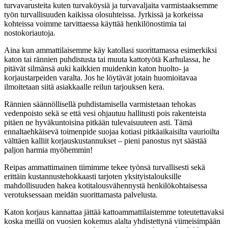
turvavarusteita kuten turvaköysiä ja turvavaljaita varmistaaksemme
työn turvallisuuden kaikissa olosuhteissa. Jyrkissä ja korkeissa
kohteissa voimme tarvittaessa käyttää henkilönostimia tai
nostokoriautoja.
Aina kun ammattilaisemme käy katollasi suorittamassa esimerkiksi
katon tai rännien puhdistusta tai muuta kattotyötä Karhulassa, he
pitävät silmänsä auki kaikkien muidenkin katon huolto- ja
korjaustarpeiden varalta. Jos he löytävät jotain huomioitavaa
ilmoitetaan siitä asiakkaalle reilun tarjouksen kera.
Rännien säännöllisellä puhdistamisella varmistetaan tehokas
vedenpoisto sekä se että vesi ohjautuu hallitusti pois rakenteista
pitäen ne hyväkuntoisina pitkään tulevaisuuteen asti. Tämä
ennaltaehkäisevä toimenpide suojaa kotiasi pitkäaikaisilta vaurioilta
välttäen kalliit korjauskustannukset – pieni panostus nyt säästää
paljon harmia myöhemmin!
Reipas ammattimainen tiimimme tekee työnsä turvallisesti sekä
erittäin kustannustehokkaasti tarjoten yksityistalouksille
mahdollisuuden hakea kotitalousvähennystä henkilökohtaisessa
verotuksessaan meidän suorittamasta palvelusta.
Katon korjaus kannattaa jättää kattoammattilaistemme toteutettavaksi
koska meillä on vuosien kokemus alalta yhdistettynä viimeisimpään