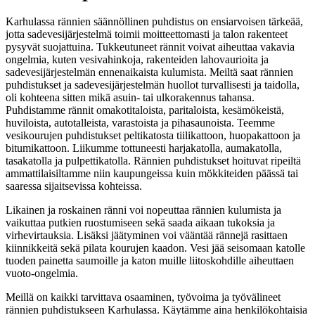
Karhulassa rännien säännöllinen puhdistus on ensiarvoisen tärkeää,
jotta sadevesijärjestelmä toimii moitteettomasti ja talon rakenteet
pysyvät suojattuina. Tukkeutuneet rännit voivat aiheuttaa vakavia
ongelmia, kuten vesivahinkoja, rakenteiden lahovaurioita ja
sadevesijärjestelmän ennenaikaista kulumista. Meiltä saat rännien
puhdistukset ja sadevesijärjestelmän huollot turvallisesti ja taidolla,
oli kohteena sitten mikä asuin- tai ulkorakennus tahansa.
Puhdistamme rännit omakotitaloista, paritaloista, kesämökeistä,
huviloista, autotalleista, varastoista ja pihasaunoista. Teemme
vesikourujen puhdistukset peltikatosta tiilikattoon, huopakattoon ja
bitumikattoon. Liikumme tottuneesti harjakatolla, aumakatolla,
tasakatolla ja pulpettikatolla. Rännien puhdistukset hoituvat ripeiltä
ammattilaisiltamme niin kaupungeissa kuin mökkiteiden päässä tai
saaressa sijaitsevissa kohteissa.
Likainen ja roskainen ränni voi nopeuttaa rännien kulumista ja
vaikuttaa putkien ruostumiseen sekä saada aikaan tukoksia ja
virhevirtauksia. Lisäksi jäätyminen voi vääntää rännejä rasittaen
kiinnikkeitä sekä pilata kourujen kaadon. Vesi jää seisomaan katolle
tuoden painetta saumoille ja katon muille liitoskohdille aiheuttaen
vuoto-ongelmia.
Meillä on kaikki tarvittava osaaminen, työvoima ja työvälineet
rännien puhdistukseen Karhulassa. Käytämme aina henkilökohtaisia