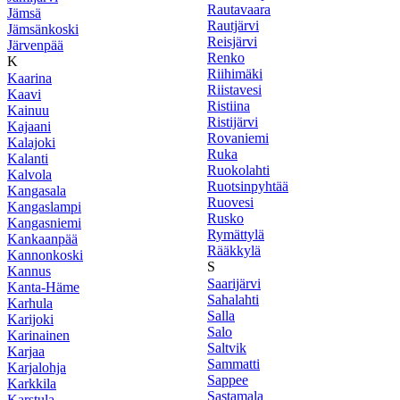
Rautavaara
Jämsä
Rautjärvi
Jämsänkoski
Reisjärvi
Järvenpää
Renko
K
Riihimäki
Kaarina
Riistavesi
Kaavi
Ristiina
Kainuu
Ristijärvi
Kajaani
Rovaniemi
Kalajoki
Ruka
Kalanti
Ruokolahti
Kalvola
Ruotsinpyhtää
Kangasala
Ruovesi
Kangaslampi
Rusko
Kangasniemi
Rymättylä
Kankaanpää
Rääkkylä
Kannonkoski
S
Kannus
Saarijärvi
Kanta-Häme
Sahalahti
Karhula
Salla
Karijoki
Salo
Karinainen
Saltvik
Karjaa
Sammatti
Karjalohja
Sappee
Karkkila
Sastamala
Karstula