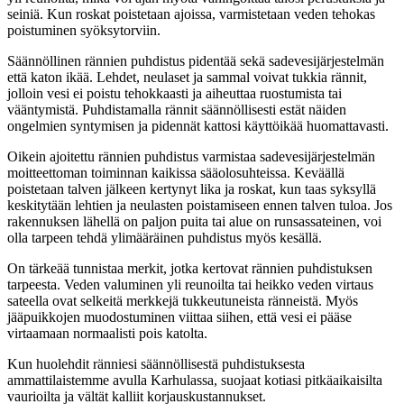
seiniä. Kun roskat poistetaan ajoissa, varmistetaan veden tehokas
poistuminen syöksytorviin.
Säännöllinen rännien puhdistus pidentää sekä sadevesijärjestelmän
että katon ikää. Lehdet, neulaset ja sammal voivat tukkia rännit,
jolloin vesi ei poistu tehokkaasti ja aiheuttaa ruostumista tai
vääntymistä. Puhdistamalla rännit säännöllisesti estät näiden
ongelmien syntymisen ja pidennät kattosi käyttöikää huomattavasti.
Oikein ajoitettu rännien puhdistus varmistaa sadevesijärjestelmän
moitteettoman toiminnan kaikissa sääolosuhteissa. Keväällä
poistetaan talven jälkeen kertynyt lika ja roskat, kun taas syksyllä
keskitytään lehtien ja neulasten poistamiseen ennen talven tuloa. Jos
rakennuksen lähellä on paljon puita tai alue on runsassateinen, voi
olla tarpeen tehdä ylimääräinen puhdistus myös kesällä.
On tärkeää tunnistaa merkit, jotka kertovat rännien puhdistuksen
tarpeesta. Veden valuminen yli reunoilta tai heikko veden virtaus
sateella ovat selkeitä merkkejä tukkeutuneista ränneistä. Myös
jääpuikkojen muodostuminen viittaa siihen, että vesi ei pääse
virtaamaan normaalisti pois katolta.
Kun huolehdit ränniesi säännöllisestä puhdistuksesta
ammattilaistemme avulla Karhulassa, suojaat kotiasi pitkäaikaisilta
vaurioilta ja vältät kalliit korjauskustannukset.