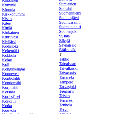
Kiikoinen
Sumiainen
Kiiminki
Suolahti
Kinnula
Suomenniemi
Kirkkonummi
Suomusjärvi
Kisko
Suomussalmi
Kitee
Suomutunturi
Kittilä
Suonenjoki
Kiukainen
Sysmä
Kiuruvesi
Säkylä
Kivijärvi
Säynätsalo
Kodisjoki
Sääksmäki
Kokemäki
T
Kokkola
Tahko
Kolari
Taipalsaari
Koli
Taivalkoski
Konginkangas
Taivassalo
Konnevesi
Tammela
Kontiolahti
Tampere
Kontiomäki
Tarvasjoki
Korpilahti
Teerijärvi
Korsnäs
Teisko
Kortesjärvi
Temmes
Koski Tl
Tenhola
Kotka
Tervo
Kouvola