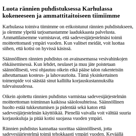
Luota rännien puhdistuksessa Karhulassa
kokeneeseen ja ammattitaitoiseen tiimiimme
Karhulassa toimiva tiimimme on erikoistunut rännien puhdistukseen,
ja olemme ylpeitä tarjoamastamme laadukkaasta palvelusta.
Ammattilaisemme varmistavat, että sadevesijärjestelmäsi toimii
moitteettomasti ympäri vuoden. Kun valitset meidät, voit luottaa
siihen, että kotisi on hyvissä käsissä.
Säännöllinen rännien puhdistus on avainasemassa vesivahinkojen
ehkäisemisessä. Kun lehdet, neulaset ja muu jäte poistetaan
säännöllisesti, vesi ohjautuu oikein eikä pääse talon rakenteisiin
aiheuttamaan kosteus- ja lahovaurioita. Tämä yksinkertainen
toimenpide voi säästää sinut kalliilta korjauskustannuksilta
tulevaisuudessa.
Oikein ajoitettu rännien puhdistus varmistaa sadevesijärjestelmän
moitteettoman toiminnan kaikissa sääolosuhteissa. Säännöllinen
huolto estää tukkeutumisen ja pidentää sekä katon että
sadevesijärjestelmän käyttöikää. Pienellä vaivalla voit välttää suuria
korjauskuluja ja pitää kotisi suojassa vuoden ympäri.
Rännien puhdistus kannattaa suorittaa säännöllisesti, jotta
sadevesijärjestelmä toimii tehokkaasti ympäri vuoden. Keväällä