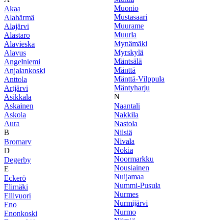
Muonio
Akaa
Mustasaari
Alahärmä
Muurame
Alajärvi
Muurla
Alastaro
Mynämäki
Alavieska
Myrskylä
Alavus
Mäntsälä
Angelniemi
Mänttä
Anjalankoski
Mänttä-Vilppula
Anttola
Mäntyharju
Artjärvi
N
Asikkala
Askainen
Naantali
Askola
Nakkila
Aura
Nastola
B
Nilsiä
Nivala
Bromarv
Nokia
D
Noormarkku
Degerby
Nousiainen
E
Nuijamaa
Eckerö
Nummi-Pusula
Elimäki
Nurmes
Ellivuori
Nurmijärvi
Eno
Nurmo
Enonkoski