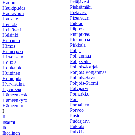
Petäjävesi
Hauho
Pieksämäki
Haukipudas
Pielavesi
Haukivuori
Pietarsaari
Hausjärvi
Piikkiö
Heinola
Piippola
Heinävesi
Pihtipudas
Helsinki
Pirkanmaa
Himanka
Pirkkala
Himos
Pohja
Hinnerjoki
Pohjanmaa
Hirvensalmi
Pohjaslahti
Hollola
Pohjois-Karjala
Honkajoki
Pohjois-Pohjanmaa
Huittinen
Pohjois-Savo
Humppila
Pohjois-Suomi
Hyrynsalmi
Polvijärvi
Hyvinkää
Pomarkku
Hämeenkoski
Pori
Hämeenkyrö
Pornainen
Hämeenlinna
Porvoo
I
Posio
Ii
Pudasjärvi
Iisalmi
Pukkila
Iitti
Pulkkila
Ikaalinen