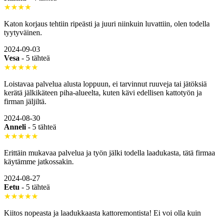
★★★★
Katon korjaus tehtiin ripeästi ja juuri niinkuin luvattiin, olen todella
tyytyväinen.
2024-09-03
Vesa
-
5 tähteä
★★★★★
Loistavaa palvelua alusta loppuun, ei tarvinnut ruuveja tai jätöksiä
kerätä jälkikäteen piha-alueelta, kuten kävi edellisen kattotyön ja
firman jäljiltä.
2024-08-30
Anneli
-
5 tähteä
★★★★★
Erittäin mukavaa palvelua ja työn jälki todella laadukasta, tätä firmaa
käytämme jatkossakin.
2024-08-27
Eetu
-
5 tähteä
★★★★★
Kiitos nopeasta ja laadukkaasta kattoremontista! Ei voi olla kuin