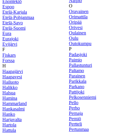
Närpiö
Enontekiö
O
Espoo
Oravainen
Etelä-Karjala
Orimattila
Etelä-Pohjanmaa
Oripää
Etelä-Savo
Orivesi
Etelä-Suomi
Oulainen
Eura
Oulu
Eurajoki
Outokumpu
Evijärvi
P
F
Padasjoki
Fiskars
Paimio
Forssa
Pallastunturi
H
Paltamo
Haapajärvi
Parainen
Haapavesi
Parikkala
Hailuoto
Parkano
Halikko
Pattijoki
Halsua
Pelkosenniemi
Hamina
Pello
Hammarland
Perho
Hankasalmi
Pernaja
Hanko
Perniö
Harjavalta
Pertteli
Hartola
Pertunmaa
Hattula