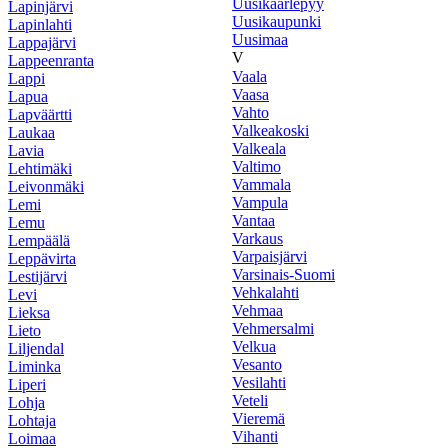
Uusikaarlepyy
Lapinjärvi
Uusikaupunki
Lapinlahti
Uusimaa
Lappajärvi
V
Lappeenranta
Vaala
Lappi
Vaasa
Lapua
Vahto
Lapväärtti
Valkeakoski
Laukaa
Valkeala
Lavia
Valtimo
Lehtimäki
Vammala
Leivonmäki
Vampula
Lemi
Vantaa
Lemu
Varkaus
Lempäälä
Varpaisjärvi
Leppävirta
Varsinais-Suomi
Lestijärvi
Vehkalahti
Levi
Vehmaa
Lieksa
Vehmersalmi
Lieto
Velkua
Liljendal
Vesanto
Liminka
Vesilahti
Liperi
Veteli
Lohja
Vieremä
Lohtaja
Vihanti
Loimaa