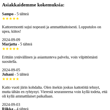
Asiakkaidemme kokemuksia:
Sampo
-
5 tähteä
★★★★★
Kattoremontti sujui nopeasti ja ammattitaitoisesti. Lopputulos on
upea, kiitos!
2024-09-09
Marjatta
-
5 tähteä
★★★★★
Erittäin ystävällinen ja asiantunteva palvelu, voin vilpittömästi
suositella.
2024-09-05
Juhani
-
5 tähteä
★★★★★
Katto vuoti jiirin kohdalta. Olen itsekin joskus kattotöitä tehnyt,
mutta tähän en ryhtynyt. Vierestä seuranneena voin kyllä todeta, että
oli kyllä ammattilaiset paikallaan.
2024-09-03
Riikka
-
4 tähteä