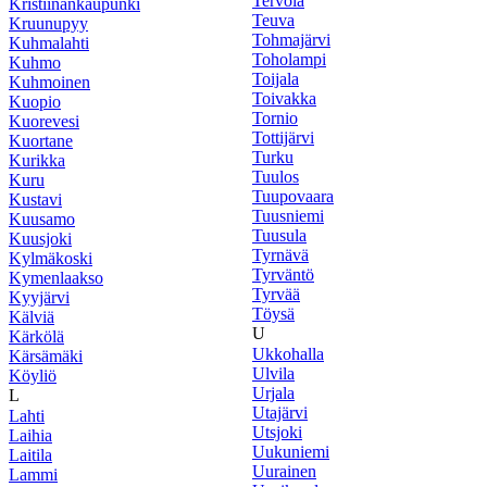
Tervola
Kristiinankaupunki
Teuva
Kruunupyy
Tohmajärvi
Kuhmalahti
Toholampi
Kuhmo
Toijala
Kuhmoinen
Toivakka
Kuopio
Tornio
Kuorevesi
Tottijärvi
Kuortane
Turku
Kurikka
Tuulos
Kuru
Tuupovaara
Kustavi
Tuusniemi
Kuusamo
Tuusula
Kuusjoki
Tyrnävä
Kylmäkoski
Tyrväntö
Kymenlaakso
Tyrvää
Kyyjärvi
Töysä
Kälviä
U
Kärkölä
Ukkohalla
Kärsämäki
Ulvila
Köyliö
Urjala
L
Utajärvi
Lahti
Utsjoki
Laihia
Uukuniemi
Laitila
Uurainen
Lammi