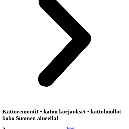
Kattoremontit • katon korjaukset • kattohuollot
koko Suomen alueella!
A
Multia