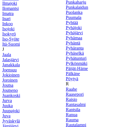
Punkaharju
Ilmajoki
Punkalaidun
Ilomantsi
Puolanka
Imatra
Puumala
Inari
Pyhtää
Inkoo
Pyhäjoki
Isojoki
Pyhäjärvi
Isokyrö
Pyhämaa
Iso-Syöte
Pyhäntä
Itä-Suomi
Pyhäranta
J
Pyhäselkä
Jaala
Pyhätunturi
Jalasjärvi
Pylkönmäki
Janakkala
Päijät-Häme
Joensuu
Pälkäne
Jokioinen
Pöytyä
Joroinen
R
Joutsa
Raahe
Joutseno
Raasepori
Juankoski
Raisio
Jurva
Rantasalmi
Juuka
Rantsila
Juupajoki
Ranua
Juva
Rauma
Jyväskylä
Rautalampi
Jämijärvi