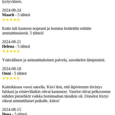
tyytyväinen.
2024-08-24
Maarit
-
5 tähteä
★★★★★
Katto tuli kuntoon nopeasti ja homma hoidettiin erittäin
ammattimaisesti. 5 tähteä!
2024-08-21
Helena
-
5 tähteä
★★★★★
Ystävällinen ja ammattitaitoinen palvelu, suosittelen lämpimästi.
2024-08-18
Onni
-
5 tähteä
★★★★★
Kattoikkuna vuosi sateella. Kävi ilmi, että läpiviennin tiivistys
falskasi ja eristevillatkin olivat kastuneet. Vauriot olivat pelkoomme
nähden pienehköt vaikka hommaahan tässäkin oli. Onneksi löytyi
oikeat ammattilaiset paikalle, kiitos!
2024-08-15
Ilona
-
5 tähteä