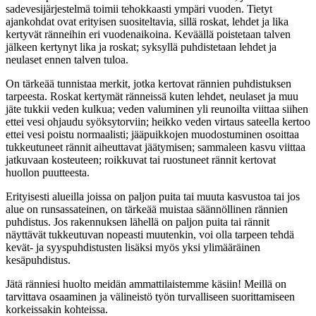
sadevesijärjestelmä toimii tehokkaasti ympäri vuoden. Tietyt
ajankohdat ovat erityisen suositeltavia, sillä roskat, lehdet ja lika
kertyvät ränneihin eri vuodenaikoina. Keväällä poistetaan talven
jälkeen kertynyt lika ja roskat; syksyllä puhdistetaan lehdet ja
neulaset ennen talven tuloa.
On tärkeää tunnistaa merkit, jotka kertovat rännien puhdistuksen
tarpeesta. Roskat kertymät ränneissä kuten lehdet, neulaset ja muu
jäte tukkii veden kulkua; veden valuminen yli reunoilta viittaa siihen
ettei vesi ohjaudu syöksytorviin; heikko veden virtaus sateella kertoo
ettei vesi poistu normaalisti; jääpuikkojen muodostuminen osoittaa
tukkeutuneet rännit aiheuttavat jäätymisen; sammaleen kasvu viittaa
jatkuvaan kosteuteen; roikkuvat tai ruostuneet rännit kertovat
huollon puutteesta.
Erityisesti alueilla joissa on paljon puita tai muuta kasvustoa tai jos
alue on runsassateinen, on tärkeää muistaa säännöllinen rännien
puhdistus. Jos rakennuksen lähellä on paljon puita tai rännit
näyttävät tukkeutuvan nopeasti muutenkin, voi olla tarpeen tehdä
kevät- ja syyspuhdistusten lisäksi myös yksi ylimääräinen
kesäpuhdistus.
Jätä ränniesi huolto meidän ammattilaistemme käsiin! Meillä on
tarvittava osaaminen ja välineistö työn turvalliseen suorittamiseen
korkeissakin kohteissa.