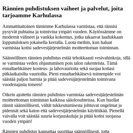
Rännien puhdistuksen vaiheet ja palvelut, joita
tarjoamme Karhulassa
Ammattitaitoinen tiimimme Karhulassa varmistaa, että rännisi
pysyvät puhtaina ja toimivina ympäri vuoden. Käytössämme on
modernit välineet ja vankka kokemus, jotka takaavat laadukkaan
lopputuloksen jokaisella kerralla. Luota meihin, kun haluat
varmistaa kotisi sadevesijärjestelmän moitteettoman toiminnan.
Säännöllinen rännien puhdistus estää tehokkaasti vesivahinkoja, sillä
se varmistaa veden ohjautumisen pois talon rakenteista. Tämä
ennaltaehkäisee kosteus- ja lahovaurioita sekä suojaa kotiasi
pitkäaikaisilta vaurioilta. Pieni ennaltaehkäisevä toimenpide voi
säästää paljon harmia ja pitää sadevesijärjestelmän toimivana
vuodenajasta toiseen!
Oikein ajoitettu rännien puhdistus varmistaa sadevesijärjestelmän
moitteettoman toiminnan kaikissa sääolosuhteissa. Kun huollat
rännit säännöllisesti, vältät tukkeutumisesta johtuvat ongelmat ja
pidennät sekä katon että sadevesijärjestelmän käyttöikää. Pienellä
vaivalla voit säästää suuria korjauskuluja ja pitää kotisi suojassa
vuoden ympäri!
Rännien puhdistus kannattaa suorittaa säännöllisesti, jotta