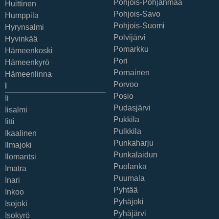
Pohjois-Pohjanmaa
Huittinen
Pohjois-Savo
Humppila
Pohjois-Suomi
Hyrynsalmi
Polvijärvi
Hyvinkää
Pomarkku
Hämeenkoski
Pori
Hämeenkyrö
Pornainen
Hämeenlinna
Porvoo
I
Posio
Ii
Pudasjärvi
Iisalmi
Pukkila
Iitti
Pulkkila
Ikaalinen
Punkaharju
Ilmajoki
Punkalaidun
Ilomantsi
Puolanka
Imatra
Puumala
Inari
Pyhtää
Inkoo
Pyhäjoki
Isojoki
Pyhäjärvi
Isokyrö