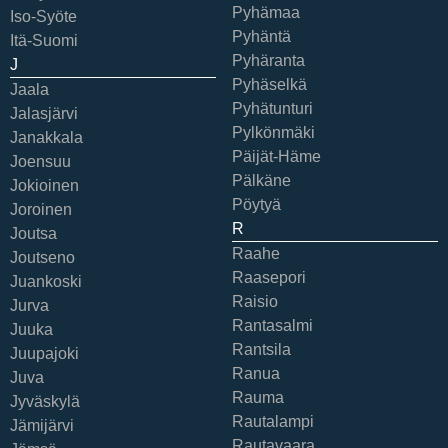
Pyhämaa
Iso-Syöte
Pyhäntä
Itä-Suomi
Pyhäranta
J
Pyhäselkä
Jaala
Pyhätunturi
Jalasjärvi
Pylkönmäki
Janakkala
Päijät-Häme
Joensuu
Pälkäne
Jokioinen
Pöytyä
Joroinen
R
Joutsa
Raahe
Joutseno
Raasepori
Juankoski
Raisio
Jurva
Rantasalmi
Juuka
Rantsila
Juupajoki
Ranua
Juva
Rauma
Jyväskylä
Rautalampi
Jämijärvi
Rautavaara