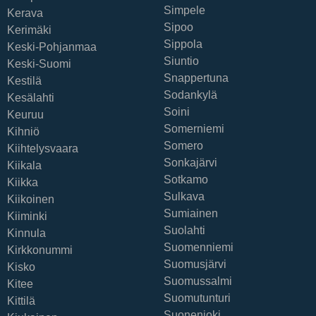
Simpele
Kerava
Sipoo
Kerimäki
Sippola
Keski-Pohjanmaa
Siuntio
Keski-Suomi
Snappertuna
Kestilä
Sodankylä
Kesälahti
Soini
Keuruu
Somerniemi
Kihniö
Somero
Kiihtelysvaara
Sonkajärvi
Kiikala
Sotkamo
Kiikka
Sulkava
Kiikoinen
Sumiainen
Kiiminki
Suolahti
Kinnula
Suomenniemi
Kirkkonummi
Suomusjärvi
Kisko
Suomussalmi
Kitee
Suomutunturi
Kittilä
Suonenjoki