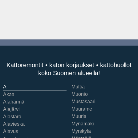
Kattoremontit • katon korjaukset • kattohuollot
koko Suomen alueella!
A
Multia
Muonio
Akaa
Mustasaari
Alahärmä
Muurame
Alajärvi
Muurla
Alastaro
Mynämäki
Alavieska
Myrskylä
Alavus