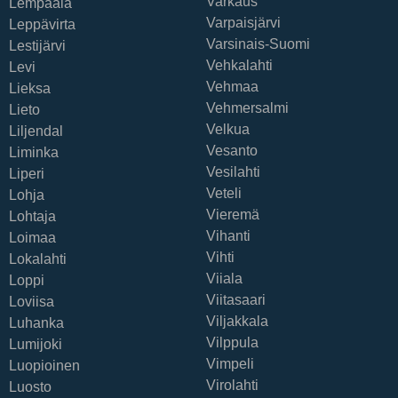
Varkaus
Lempäälä
Varpaisjärvi
Leppävirta
Varsinais-Suomi
Lestijärvi
Vehkalahti
Levi
Vehmaa
Lieksa
Vehmersalmi
Lieto
Velkua
Liljendal
Vesanto
Liminka
Vesilahti
Liperi
Veteli
Lohja
Vieremä
Lohtaja
Vihanti
Loimaa
Vihti
Lokalahti
Viiala
Loppi
Viitasaari
Loviisa
Viljakkala
Luhanka
Vilppula
Lumijoki
Vimpeli
Luopioinen
Virolahti
Luosto