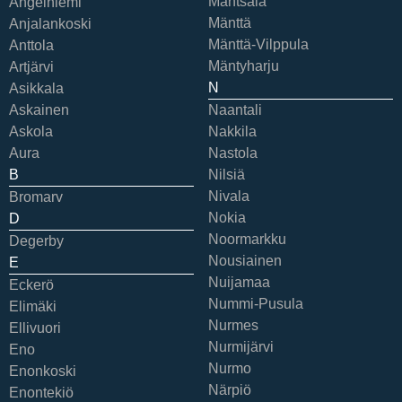
Mäntsälä
Angelniemi
Mänttä
Anjalankoski
Mänttä-Vilppula
Anttola
Mäntyharju
Artjärvi
N
Asikkala
Askainen
Naantali
Askola
Nakkila
Aura
Nastola
B
Nilsiä
Nivala
Bromarv
Nokia
D
Noormarkku
Degerby
Nousiainen
E
Nuijamaa
Eckerö
Nummi-Pusula
Elimäki
Nurmes
Ellivuori
Nurmijärvi
Eno
Nurmo
Enonkoski
Närpiö
Enontekiö