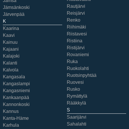
Jämsä
Rautjärvi
Jämsänkoski
Reisjärvi
Järvenpää
Renko
K
Riihimäki
Kaarina
Riistavesi
Kaavi
Ristiina
Kainuu
Ristijärvi
Kajaani
Rovaniemi
Kalajoki
Ruka
Kalanti
Ruokolahti
Kalvola
Ruotsinpyhtää
Kangasala
Ruovesi
Kangaslampi
Rusko
Kangasniemi
Rymättylä
Kankaanpää
Rääkkylä
Kannonkoski
S
Kannus
Saarijärvi
Kanta-Häme
Sahalahti
Karhula