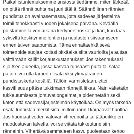
Paikallistuntemuksemme ansiosta tiedämme, miten tärkeää
on pitää rännit puhtaina juuri täällä. Säännöllinen rännien
puhdistus on avainasemassa, jotta sadevesijärjestelmä
toimii tehokkaasti vuoden jokaisena päivänä. Keväällä
poistamme talven aikana kertyneet roskat ja lian, kun taas
syksyllä keskitymme lehtien ja neulasten siivoamiseen
ennen talven saapumista. Tämä ennaltaehkäisevä
toimenpide suojaa kotiasi pitkäaikaisilta vaurioilta ja auttaa
välttämään kalliit korjauskustannukset. Jos rakennuksesi
sijaitsee alueella, jossa kasvaa runsaasti puita tai sataa
paljon, voi olla tarpeen lisätä yksi ylimääräinen
puhdistuskerta kesällä. Tällöin varmistetaan, ettei
kasvillisuus pääse tukkimaan rännejä liikaa. Näin vältetään
tukkeutumisesta johtuvat ongelmat ja pidennetään sekä
katon että sadevesijärjestelmän käyttöikää. On myös tärkeää
osata tunnistaa merkit siitä, milloin rännit kaipaavat huoltoa.
Jos huomaat veden valuvan yli reunoilta tai jääpuikkojen
muodostuvan talvella, voi se viitata tukkeutuneisiin
ränneihin. Vihertävä sammaleen kasvu puolestaan kertoo