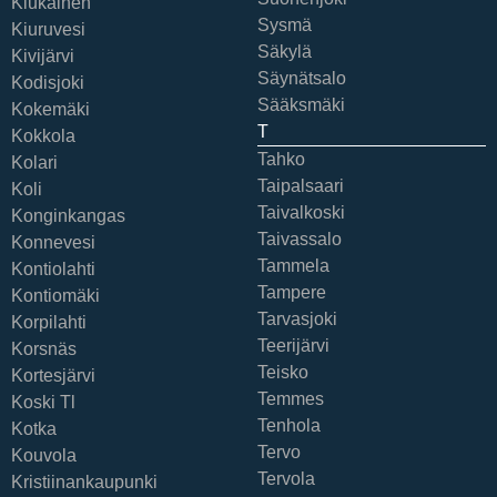
Kiukainen
Sysmä
Kiuruvesi
Säkylä
Kivijärvi
Säynätsalo
Kodisjoki
Sääksmäki
Kokemäki
T
Kokkola
Tahko
Kolari
Taipalsaari
Koli
Taivalkoski
Konginkangas
Taivassalo
Konnevesi
Tammela
Kontiolahti
Tampere
Kontiomäki
Tarvasjoki
Korpilahti
Teerijärvi
Korsnäs
Teisko
Kortesjärvi
Temmes
Koski Tl
Tenhola
Kotka
Tervo
Kouvola
Tervola
Kristiinankaupunki