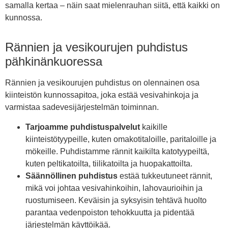
samalla kertaa – näin saat mielenrauhan siitä, että kaikki on
kunnossa.
Rännien ja vesikourujen puhdistus
pähkinänkuoressa
Rännien ja vesikourujen puhdistus on olennainen osa
kiinteistön kunnossapitoa, joka estää vesivahinkoja ja
varmistaa sadevesijärjestelmän toiminnan.
Tarjoamme puhdistuspalvelut
kaikille
kiinteistötyypeille, kuten omakotitaloille, paritaloille ja
mökeille. Puhdistamme rännit kaikilta katotyypeiltä,
kuten peltikatoilta, tiilikatoilta ja huopakattoilta.
Säännöllinen puhdistus
estää tukkeutuneet rännit,
mikä voi johtaa vesivahinkoihin, lahovaurioihin ja
ruostumiseen. Keväisin ja syksyisin tehtävä huolto
parantaa vedenpoiston tehokkuutta ja pidentää
järjestelmän käyttöikää.