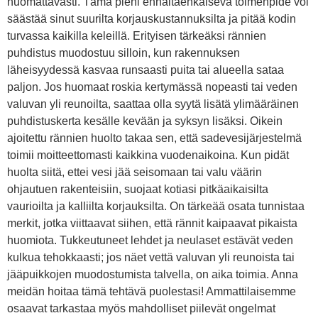
huomattavasti. Tämä pieni ennaltaehkäisevä toimenpide voi
säästää sinut suurilta korjauskustannuksilta ja pitää kodin
turvassa kaikilla keleillä. Erityisen tärkeäksi rännien
puhdistus muodostuu silloin, kun rakennuksen
läheisyydessä kasvaa runsaasti puita tai alueella sataa
paljon. Jos huomaat roskia kertymässä nopeasti tai veden
valuvan yli reunoilta, saattaa olla syytä lisätä ylimääräinen
puhdistuskerta kesälle kevään ja syksyn lisäksi. Oikein
ajoitettu rännien huolto takaa sen, että sadevesijärjestelmä
toimii moitteettomasti kaikkina vuodenaikoina. Kun pidät
huolta siitä, ettei vesi jää seisomaan tai valu väärin
ohjautuen rakenteisiin, suojaat kotiasi pitkäaikaisilta
vaurioilta ja kalliilta korjauksilta. On tärkeää osata tunnistaa
merkit, jotka viittaavat siihen, että rännit kaipaavat pikaista
huomiota. Tukkeutuneet lehdet ja neulaset estävät veden
kulkua tehokkaasti; jos näet vettä valuvan yli reunoista tai
jääpuikkojen muodostumista talvella, on aika toimia. Anna
meidän hoitaa tämä tehtävä puolestasi! Ammattilaisemme
osaavat tarkastaa myös mahdolliset piilevät ongelmat