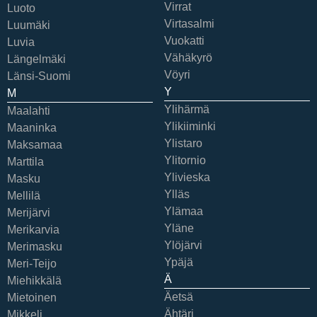
Virrat
Luoto
Virtasalmi
Luumäki
Vuokatti
Luvia
Vähäkyrö
Längelmäki
Vöyri
Länsi-Suomi
Y
M
Ylihärmä
Maalahti
Ylikiiminki
Maaninka
Ylistaro
Maksamaa
Ylitornio
Marttila
Ylivieska
Masku
Ylläs
Mellilä
Ylämaa
Merijärvi
Yläne
Merikarvia
Ylöjärvi
Merimasku
Ypäjä
Meri-Teijo
Ä
Miehikkälä
Äetsä
Mietoinen
Ähtäri
Mikkeli