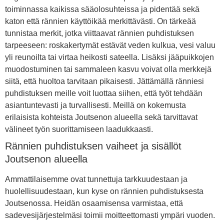
toiminnassa kaikissa sääolosuhteissa ja pidentää sekä
katon että rännien käyttöikää merkittävästi. On tärkeää
tunnistaa merkit, jotka viittaavat rännien puhdistuksen
tarpeeseen: roskakertymät estävät veden kulkua, vesi valuu
yli reunoilta tai virtaa heikosti sateella. Lisäksi jääpuikkojen
muodostuminen tai sammaleen kasvu voivat olla merkkejä
siitä, että huoltoa tarvitaan pikaisesti. Jättämällä ränniesi
puhdistuksen meille voit luottaa siihen, että työt tehdään
asiantuntevasti ja turvallisesti. Meillä on kokemusta
erilaisista kohteista Joutsenon alueella sekä tarvittavat
välineet työn suorittamiseen laadukkaasti.
Rännien puhdistuksen vaiheet ja sisällöt
Joutsenon alueella
Ammattilaisemme ovat tunnettuja tarkkuudestaan ja
huolellisuudestaan, kun kyse on rännien puhdistuksesta
Joutsenossa. Heidän osaamisensa varmistaa, että
sadevesijärjestelmäsi toimii moitteettomasti ympäri vuoden.