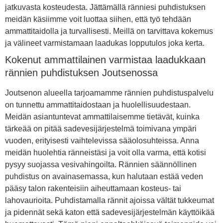
jatkuvasta kosteudesta. Jättämällä ränniesi puhdistuksen
meidän käsiimme voit luottaa siihen, että työ tehdään
ammattitaidolla ja turvallisesti. Meillä on tarvittava kokemus
ja välineet varmistamaan laadukas lopputulos joka kerta.
Kokenut ammattilainen varmistaa laadukkaan
rännien puhdistuksen Joutsenossa
Joutsenon alueella tarjoamamme rännien puhdistuspalvelu
on tunnettu ammattitaidostaan ja huolellisuudestaan.
Meidän asiantuntevat ammattilaisemme tietävät, kuinka
tärkeää on pitää sadevesijärjestelmä toimivana ympäri
vuoden, erityisesti vaihtelevissa sääolosuhteissa. Anna
meidän huolehtia ränneistäsi ja voit olla varma, että kotisi
pysyy suojassa vesivahingoilta. Rännien säännöllinen
puhdistus on avainasemassa, kun halutaan estää veden
pääsy talon rakenteisiin aiheuttamaan kosteus- tai
lahovaurioita. Puhdistamalla rännit ajoissa vältät tukkeumat
ja pidennät sekä katon että sadevesijärjestelmän käyttöikää