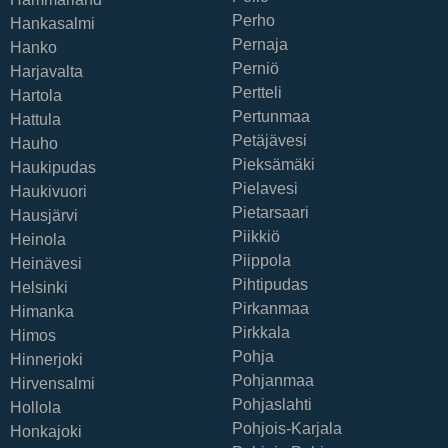
Perho
Hankasalmi
Pernaja
Hanko
Perniö
Harjavalta
Pertteli
Hartola
Pertunmaa
Hattula
Petäjävesi
Hauho
Pieksämäki
Haukipudas
Pielavesi
Haukivuori
Pietarsaari
Hausjärvi
Piikkiö
Heinola
Piippola
Heinävesi
Pihtipudas
Helsinki
Pirkanmaa
Himanka
Pirkkala
Himos
Pohja
Hinnerjoki
Pohjanmaa
Hirvensalmi
Pohjaslahti
Hollola
Pohjois-Karjala
Honkajoki