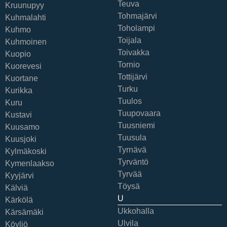
Teuva
Kruunupyy
Tohmajärvi
Kuhmalahti
Toholampi
Kuhmo
Toijala
Kuhmoinen
Toivakka
Kuopio
Tornio
Kuorevesi
Tottijärvi
Kuortane
Turku
Kurikka
Tuulos
Kuru
Tuupovaara
Kustavi
Tuusniemi
Kuusamo
Tuusula
Kuusjoki
Tyrnävä
Kylmäkoski
Tyrväntö
Kymenlaakso
Tyrvää
Kyyjärvi
Töysä
Kälviä
U
Kärkölä
Ukkohalla
Kärsämäki
Ulvila
Köyliö