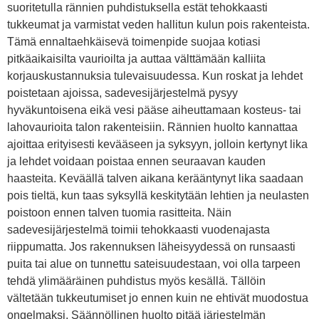
suoritetulla rännien puhdistuksella estät tehokkaasti
tukkeumat ja varmistat veden hallitun kulun pois rakenteista.
Tämä ennaltaehkäisevä toimenpide suojaa kotiasi
pitkäaikaisilta vaurioilta ja auttaa välttämään kalliita
korjauskustannuksia tulevaisuudessa. Kun roskat ja lehdet
poistetaan ajoissa, sadevesijärjestelmä pysyy
hyväkuntoisena eikä vesi pääse aiheuttamaan kosteus- tai
lahovaurioita talon rakenteisiin. Rännien huolto kannattaa
ajoittaa erityisesti kevääseen ja syksyyn, jolloin kertynyt lika
ja lehdet voidaan poistaa ennen seuraavan kauden
haasteita. Keväällä talven aikana kerääntynyt lika saadaan
pois tieltä, kun taas syksyllä keskitytään lehtien ja neulasten
poistoon ennen talven tuomia rasitteita. Näin
sadevesijärjestelmä toimii tehokkaasti vuodenajasta
riippumatta. Jos rakennuksen läheisyydessä on runsaasti
puita tai alue on tunnettu sateisuudestaan, voi olla tarpeen
tehdä ylimääräinen puhdistus myös kesällä. Tällöin
vältetään tukkeutumiset jo ennen kuin ne ehtivät muodostua
ongelmaksi. Säännöllinen huolto pitää järjestelmän