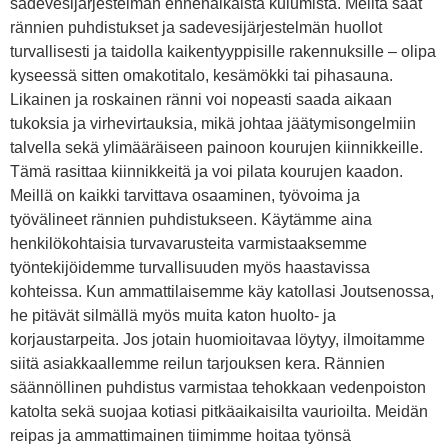
sadevesijärjestelmän ennenaikaista kulumista. Meiltä saat
rännien puhdistukset ja sadevesijärjestelmän huollot
turvallisesti ja taidolla kaikentyyppisille rakennuksille – olipa
kyseessä sitten omakotitalo, kesämökki tai pihasauna.
Likainen ja roskainen ränni voi nopeasti saada aikaan
tukoksia ja virhevirtauksia, mikä johtaa jäätymisongelmiin
talvella sekä ylimääräiseen painoon kourujen kiinnikkeille.
Tämä rasittaa kiinnikkeitä ja voi pilata kourujen kaadon.
Meillä on kaikki tarvittava osaaminen, työvoima ja
työvälineet rännien puhdistukseen. Käytämme aina
henkilökohtaisia turvavarusteita varmistaaksemme
työntekijöidemme turvallisuuden myös haastavissa
kohteissa. Kun ammattilaisemme käy katollasi Joutsenossa,
he pitävät silmällä myös muita katon huolto- ja
korjaustarpeita. Jos jotain huomioitavaa löytyy, ilmoitamme
siitä asiakkaallemme reilun tarjouksen kera. Rännien
säännöllinen puhdistus varmistaa tehokkaan vedenpoiston
katolta sekä suojaa kotiasi pitkäaikaisilta vaurioilta. Meidän
reipas ja ammattimainen tiimimme hoitaa työnsä