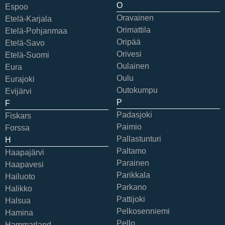
O
Espoo
Oravainen
Etelä-Karjala
Orimattila
Etelä-Pohjanmaa
Oripää
Etelä-Savo
Orivesi
Etelä-Suomi
Oulainen
Eura
Oulu
Eurajoki
Outokumpu
Evijärvi
P
F
Padasjoki
Fiskars
Paimio
Forssa
Pallastunturi
H
Paltamo
Haapajärvi
Parainen
Haapavesi
Parikkala
Hailuoto
Parkano
Halikko
Pattijoki
Halsua
Pelkosenniemi
Hamina
Pello
Hammarland