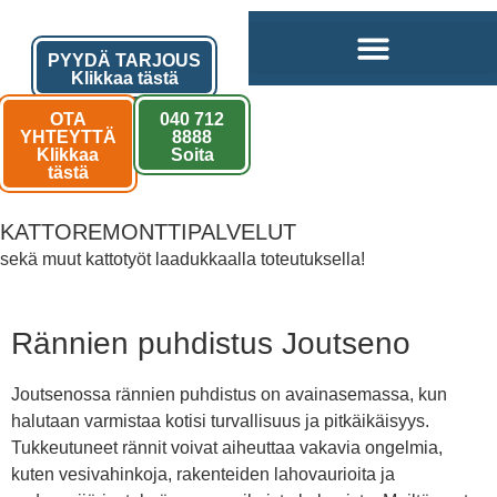
PYYDÄ TARJOUS
Klikkaa tästä
OTA
040 712
YHTEYTTÄ
8888
Klikkaa
Soita
tästä
KATTOREMONTTIPALVELUT
sekä muut kattotyöt laadukkaalla toteutuksella!
Rännien puhdistus Joutseno
Joutsenossa rännien puhdistus on avainasemassa, kun
halutaan varmistaa kotisi turvallisuus ja pitkäikäisyys.
Tukkeutuneet rännit voivat aiheuttaa vakavia ongelmia,
kuten vesivahinkoja, rakenteiden lahovaurioita ja