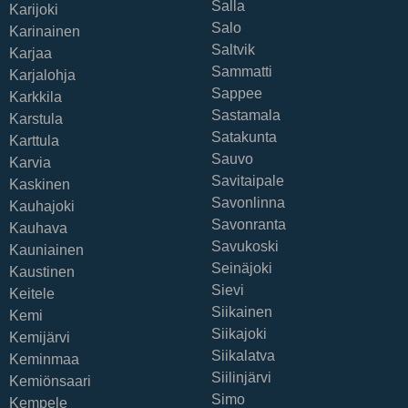
Salla
Karijoki
Salo
Karinainen
Saltvik
Karjaa
Sammatti
Karjalohja
Sappee
Karkkila
Sastamala
Karstula
Satakunta
Karttula
Sauvo
Karvia
Savitaipale
Kaskinen
Savonlinna
Kauhajoki
Savonranta
Kauhava
Savukoski
Kauniainen
Seinäjoki
Kaustinen
Sievi
Keitele
Siikainen
Kemi
Siikajoki
Kemijärvi
Siikalatva
Keminmaa
Siilinjärvi
Kemiönsaari
Simo
Kempele