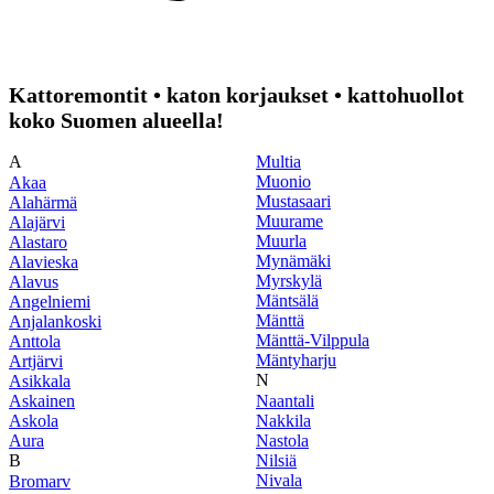
Kattoremontit • katon korjaukset • kattohuollot
koko Suomen alueella!
A
Multia
Muonio
Akaa
Mustasaari
Alahärmä
Muurame
Alajärvi
Muurla
Alastaro
Mynämäki
Alavieska
Myrskylä
Alavus
Mäntsälä
Angelniemi
Mänttä
Anjalankoski
Mänttä-Vilppula
Anttola
Mäntyharju
Artjärvi
N
Asikkala
Askainen
Naantali
Askola
Nakkila
Aura
Nastola
B
Nilsiä
Nivala
Bromarv