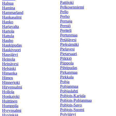
Pattijoki
Halsua
Pelkosenniemi
Hamina
Pello
Hammarland
Perho
Hankasalmi
Pernaja
Hanko
Perniö
Harjavalta
Pertteli
Hartola
Pertunmaa
Hattula
Petäjävesi
Hauho
Pieksämäki
Haukipudas
Pielavesi
Haukivuori
Pietarsaari
Hausjärvi
Piikkiö
Heinola
Piippola
Heinävesi
Pihtipudas
Helsinki
Pirkanmaa
Himanka
Pirkkala
Himos
Pohja
Hinnerjoki
Pohjanmaa
Hirvensalmi
Pohjaslahti
Hollola
Pohjois-Karjala
Honkajoki
Pohjois-Pohjanmaa
Huittinen
Pohjois-Savo
Humppila
Pohjois-Suomi
Hyrynsalmi
Polvijärvi
Hyvinkää