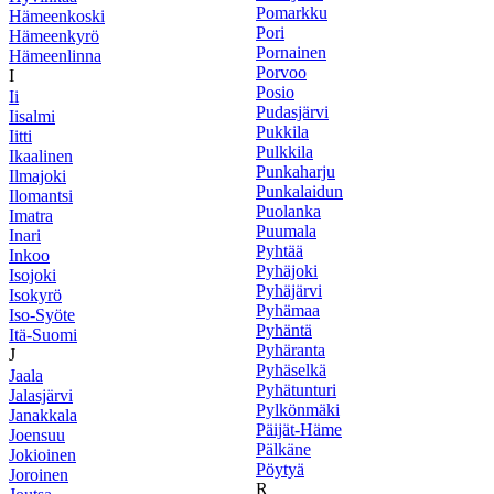
Pomarkku
Hämeenkoski
Pori
Hämeenkyrö
Pornainen
Hämeenlinna
Porvoo
I
Posio
Ii
Pudasjärvi
Iisalmi
Pukkila
Iitti
Pulkkila
Ikaalinen
Punkaharju
Ilmajoki
Punkalaidun
Ilomantsi
Puolanka
Imatra
Puumala
Inari
Pyhtää
Inkoo
Pyhäjoki
Isojoki
Pyhäjärvi
Isokyrö
Pyhämaa
Iso-Syöte
Pyhäntä
Itä-Suomi
Pyhäranta
J
Pyhäselkä
Jaala
Pyhätunturi
Jalasjärvi
Pylkönmäki
Janakkala
Päijät-Häme
Joensuu
Pälkäne
Jokioinen
Pöytyä
Joroinen
R