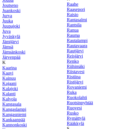
Joutsa
Raahe
Joutseno
Raasepori
Juankoski
Raisio
Jurva
Rantasalmi
Juuka
Rantsila
Juupajoki
Ranua
Juva
Rauma
Jyväskylä
Rautalampi
Jämijärvi
Rautavaara
Jämsä
Rautjärvi
Jämsänkoski
Reisjärvi
Järvenpää
Renko
K
Riihimäki
Kaarina
Riistavesi
Kaavi
Ristiina
Kainuu
Ristijärvi
Kajaani
Rovaniemi
Kalajoki
Ruka
Kalanti
Ruokolahti
Kalvola
Ruotsinpyhtää
Kangasala
Ruovesi
Kangaslampi
Rusko
Kangasniemi
Rymättylä
Kankaanpää
Rääkkylä
Kannonkoski
S