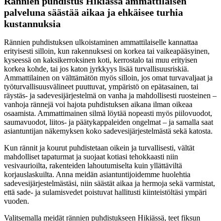
Rännien puhdistus Hikiässä ammattilaisen
palveluna säästää aikaa ja ehkäisee turhia
kustannuksia
Rännien puhdistuksen ulkoistaminen ammattilaiselle kannattaa
erityisesti silloin, kun rakennuksesi on korkea tai vaikeapääsyinen,
kyseessä on kaksikerroksinen koti, kerrostalo tai muu erityisen
korkea kohde, tai jos katon jyrkkyys lisää turvallisuusriskiä.
Ammattilainen on välttämätön myös silloin, jos omat turvavaljaat ja
työturvallisuusvälineet puuttuvat, ympäristö on epätasainen, tai
räystäs- ja sadevesijärjestelmä on vanha ja mahdollisesti ruosteinen –
vanhoja rännejä voi hajota puhdistuksen aikana ilman oikeaa
osaamista. Ammattimainen silmä löytää nopeasti myös piilovuodot,
saumavuodot, liitos- ja päätykappaleiden ongelmat – ja samalla saat
asiantuntijan näkemyksen koko sadevesijärjestelmästä sekä katosta.
Kun rännit ja kourut puhdistetaan oikein ja turvallisesti, vältät
mahdolliset tapaturmat ja suojaat kotiasi tehokkaasti niin
vesivaurioilta, rakenteiden lahoutumiselta kuin yllättäviltä
korjauslaskuilta. Anna meidän asiantuntijoidemme huolehtia
sadevesijärjestelmästäsi, niin säästät aikaa ja hermoja sekä varmistat,
että sade- ja sulamisvedet poistuvat hallitusti kiinteistöltäsi ympäri
vuoden.
Valitsemalla meidät rännien puhdistukseen Hikiässä, teet fiksun