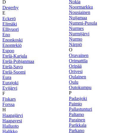
Nokia
D
Noormarkku
Degerby
Nousiainen
E
Nuijamaa
Eckerö
Nummi-Pusula
Elimäki
Nurmes
Ellivuori
Nurmijärvi
Eno
Nurmo
Enonkoski
Närpiö
Enontekiö
O
Espoo
Oravainen
Etelä-Karjala
Orimattila
Etelä-Pohjanmaa
Oripää
Etelä-Savo
Orivesi
Etelä-Suomi
Oulainen
Eura
Oulu
Eurajoki
Outokumpu
Evijärvi
P
F
Padasjoki
Fiskars
Paimio
Forssa
Pallastunturi
H
Paltamo
Haapajärvi
Parainen
Haapavesi
Parikkala
Hailuoto
Parkano
Halikko