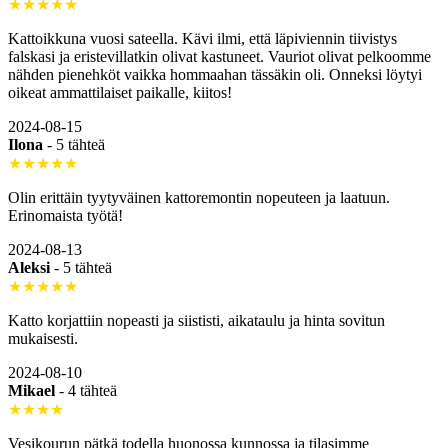
★★★★★
Kattoikkuna vuosi sateella. Kävi ilmi, että läpiviennin tiivistys
falskasi ja eristevillatkin olivat kastuneet. Vauriot olivat pelkoomme
nähden pienehköt vaikka hommaahan tässäkin oli. Onneksi löytyi
oikeat ammattilaiset paikalle, kiitos!
2024-08-15
Ilona
-
5 tähteä
★★★★★
Olin erittäin tyytyväinen kattoremontin nopeuteen ja laatuun.
Erinomaista työtä!
2024-08-13
Aleksi
-
5 tähteä
★★★★★
Katto korjattiin nopeasti ja siististi, aikataulu ja hinta sovitun
mukaisesti.
2024-08-10
Mikael
-
4 tähteä
★★★★
Vesikourun pätkä todella huonossa kunnossa ja tilasimme