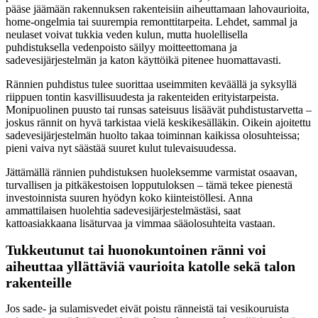
pääse jäämään rakennuksen rakenteisiin aiheuttamaan lahovaurioita,
home-ongelmia tai suurempia remonttitarpeita. Lehdet, sammal ja
neulaset voivat tukkia veden kulun, mutta huolellisella
puhdistuksella vedenpoisto säilyy moitteettomana ja
sadevesijärjestelmän ja katon käyttöikä pitenee huomattavasti.
Rännien puhdistus tulee suorittaa useimmiten keväällä ja syksyllä
riippuen tontin kasvillisuudesta ja rakenteiden erityistarpeista.
Monipuolinen puusto tai runsas sateisuus lisäävät puhdistustarvetta –
joskus rännit on hyvä tarkistaa vielä keskikesälläkin. Oikein ajoitettu
sadevesijärjestelmän huolto takaa toiminnan kaikissa olosuhteissa;
pieni vaiva nyt säästää suuret kulut tulevaisuudessa.
Jättämällä rännien puhdistuksen huoleksemme varmistat osaavan,
turvallisen ja pitkäkestoisen lopputuloksen – tämä tekee pienestä
investoinnista suuren hyödyn koko kiinteistöllesi. Anna
ammattilaisen huolehtia sadevesijärjestelmästäsi, saat
kattoasiakkaana lisäturvaa ja vimmaa sääolosuhteita vastaan.
Tukkeutunut tai huonokuntoinen ränni voi
aiheuttaa yllättäviä vaurioita katolle sekä talon
rakenteille
Jos sade- ja sulamisvedet eivät poistu ränneistä tai vesikouruista