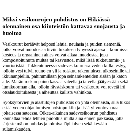
Miksi vesikourujen puhdistus on Hikiässä
olennainen osa kiinteistön kattavaa suojausta ja
huoltoa
Vesikourut keräävät helposti lehtiä, neulasia ja puiden siemeniä,
jotka voivat muodostaa tiiviin tukoksen lyhyessä ajassa – kouruissa
kosteus ja orgaaninen aines voivat alkaa muodostaa jopa
kompostoitunutta multaa tai kasvustoa, mikä lisää tukkeutumis- ja
vaurioriskiä. Tukkeutuneessa sadevesikourussa veden kulku estyy,
jolloin vesi tulvii reunojen yli ja roiskuu rakennuksen ulkoseinille tai
ikkunanpieliin, pahimmillaan jopa seinärakenteiden sisään ja katon
alle. Märän roskan paino kasvaa sateella ja talvella jäätyessään sekä
lumikuorman alla, jolloin räystäskouru tai vesikouru voi revetä irti
otsalaudoituksesta ja aiheuttaa kallista vahinkoa.
Syöksytorvien ja alastulojen puhdistus on yhtä olennaista, sillä tukos
estää veden ohjautumisen poistoputkiin ja lisää ylivuotovaaraa
jokaisessa sateessa. Oikea-aikainen sadevesikourun puhdistus
kannattaa tehdä lehtien pudottua mutta aina ennen pakkasia, jotta
järjestelmä on puhdas ja toimiva läpi talven sekä kevään
sulamiskauden.