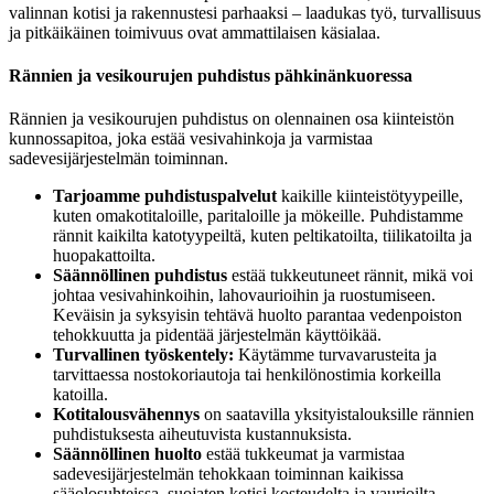
valinnan kotisi ja rakennustesi parhaaksi – laadukas työ, turvallisuus
ja pitkäikäinen toimivuus ovat ammattilaisen käsialaa.
Rännien ja vesikourujen puhdistus pähkinänkuoressa
Rännien ja vesikourujen puhdistus on olennainen osa kiinteistön
kunnossapitoa, joka estää vesivahinkoja ja varmistaa
sadevesijärjestelmän toiminnan.
Tarjoamme puhdistuspalvelut
kaikille kiinteistötyypeille,
kuten omakotitaloille, paritaloille ja mökeille. Puhdistamme
rännit kaikilta katotyypeiltä, kuten peltikatoilta, tiilikatoilta ja
huopakattoilta.
Säännöllinen puhdistus
estää tukkeutuneet rännit, mikä voi
johtaa vesivahinkoihin, lahovaurioihin ja ruostumiseen.
Keväisin ja syksyisin tehtävä huolto parantaa vedenpoiston
tehokkuutta ja pidentää järjestelmän käyttöikää.
Turvallinen työskentely:
Käytämme turvavarusteita ja
tarvittaessa nostokoriautoja tai henkilönostimia korkeilla
katoilla.
Kotitalousvähennys
on saatavilla yksityistalouksille rännien
puhdistuksesta aiheutuvista kustannuksista.
Säännöllinen huolto
estää tukkeumat ja varmistaa
sadevesijärjestelmän tehokkaan toiminnan kaikissa
sääolosuhteissa, suojaten kotisi kosteudelta ja vaurioilta.