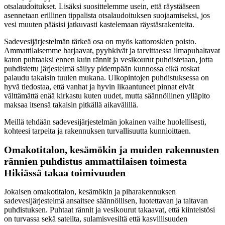
otsalaudoitukset. Lisäksi suosittelemme usein, että räystääseen
asennetaan erillinen tippalista otsalaudoituksen suojaamiseksi, jos
vesi muuten pääsisi jatkuvasti kastelemaan räystäsrakenteita.
Sadevesijärjestelmän tärkeä osa on myös kattoroskien poisto.
Ammattilaisemme harjaavat, pyyhkivät ja tarvittaessa ilmapuhaltavat
katon puhtaaksi ennen kuin rännit ja vesikourut puhdistetaan, jotta
puhdistettu järjestelmä säilyy pidempään kunnossa eikä roskat
palaudu takaisin tuulen mukana. Ulkopintojen puhdistuksessa on
hyvä tiedostaa, että vanhat ja hyvin likaantuneet pinnat eivät
välttämättä enää kirkastu kuten uudet, mutta säännöllinen ylläpito
maksaa itsensä takaisin pitkällä aikavälillä.
Meillä tehdään sadevesijärjestelmän jokainen vaihe huolellisesti,
kohteesi tarpeita ja rakennuksen turvallisuutta kunnioittaen.
Omakotitalon, kesämökin ja muiden rakennusten
rännien puhdistus ammattilaisen toimesta
Hikiässä takaa toimivuuden
Jokaisen omakotitalon, kesämökin ja piharakennuksen
sadevesijärjestelmä ansaitsee säännöllisen, luotettavan ja taitavan
puhdistuksen. Puhtaat rännit ja vesikourut takaavat, että kiinteistösi
on turvassa sekä sateilta, sulamisvesiltä että kasvillisuuden