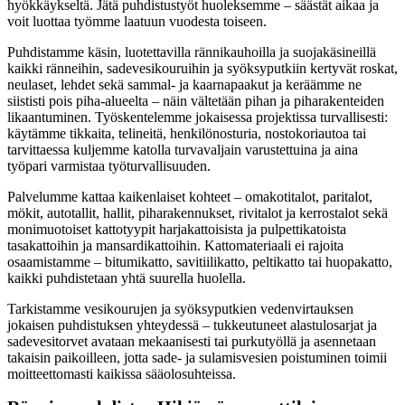
hyökkäykseltä. Jätä puhdistustyöt huoleksemme – säästät aikaa ja
voit luottaa työmme laatuun vuodesta toiseen.
Puhdistamme käsin, luotettavilla rännikauhoilla ja suojakäsineillä
kaikki ränneihin, sadevesikouruihin ja syöksyputkiin kertyvät roskat,
neulaset, lehdet sekä sammal- ja kaarnapaakut ja keräämme ne
siististi pois piha-alueelta – näin vältetään pihan ja piharakenteiden
likaantuminen. Työskentelemme jokaisessa projektissa turvallisesti:
käytämme tikkaita, telineitä, henkilönosturia, nostokoriautoa tai
tarvittaessa kuljemme katolla turvavaljain varustettuina ja aina
työpari varmistaa työturvallisuuden.
Palvelumme kattaa kaikenlaiset kohteet – omakotitalot, paritalot,
mökit, autotallit, hallit, piharakennukset, rivitalot ja kerrostalot sekä
monimuotoiset kattotyypit harjakattoisista ja pulpettikatoista
tasakattoihin ja mansardikattoihin. Kattomateriaali ei rajoita
osaamistamme – bitumikatto, savitiilikatto, peltikatto tai huopakatto,
kaikki puhdistetaan yhtä suurella huolella.
Tarkistamme vesikourujen ja syöksyputkien vedenvirtauksen
jokaisen puhdistuksen yhteydessä – tukkeutuneet alastulosarjat ja
sadevesitorvet avataan mekaanisesti tai purkutyöllä ja asennetaan
takaisin paikoilleen, jotta sade- ja sulamisvesien poistuminen toimii
moitteettomasti kaikissa sääolosuhteissa.