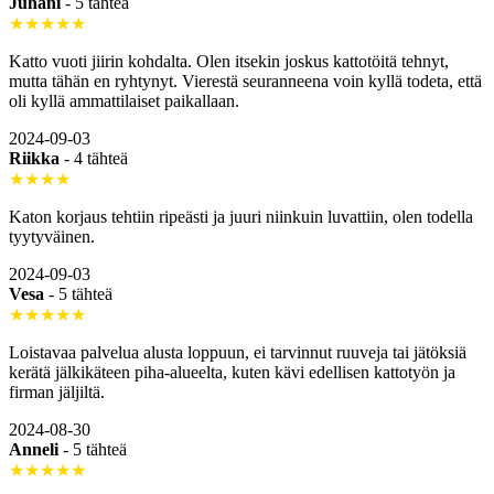
Juhani
-
5 tähteä
★★★★★
Katto vuoti jiirin kohdalta. Olen itsekin joskus kattotöitä tehnyt,
mutta tähän en ryhtynyt. Vierestä seuranneena voin kyllä todeta, että
oli kyllä ammattilaiset paikallaan.
2024-09-03
Riikka
-
4 tähteä
★★★★
Katon korjaus tehtiin ripeästi ja juuri niinkuin luvattiin, olen todella
tyytyväinen.
2024-09-03
Vesa
-
5 tähteä
★★★★★
Loistavaa palvelua alusta loppuun, ei tarvinnut ruuveja tai jätöksiä
kerätä jälkikäteen piha-alueelta, kuten kävi edellisen kattotyön ja
firman jäljiltä.
2024-08-30
Anneli
-
5 tähteä
★★★★★