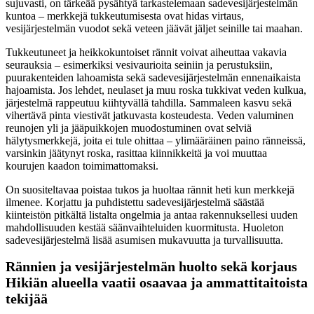
sujuvasti, on tärkeää pysähtyä tarkastelemaan sadevesijärjestelmän
kuntoa – merkkejä tukkeutumisesta ovat hidas virtaus,
vesijärjestelmän vuodot sekä veteen jäävät jäljet seinille tai maahan.
Tukkeutuneet ja heikkokuntoiset rännit voivat aiheuttaa vakavia
seurauksia – esimerkiksi vesivaurioita seiniin ja perustuksiin,
puurakenteiden lahoamista sekä sadevesijärjestelmän ennenaikaista
hajoamista. Jos lehdet, neulaset ja muu roska tukkivat veden kulkua,
järjestelmä rappeutuu kiihtyvällä tahdilla. Sammaleen kasvu sekä
vihertävä pinta viestivät jatkuvasta kosteudesta. Veden valuminen
reunojen yli ja jääpuikkojen muodostuminen ovat selviä
hälytysmerkkejä, joita ei tule ohittaa – ylimääräinen paino ränneissä,
varsinkin jäätynyt roska, rasittaa kiinnikkeitä ja voi muuttaa
kourujen kaadon toimimattomaksi.
On suositeltavaa poistaa tukos ja huoltaa rännit heti kun merkkejä
ilmenee. Korjattu ja puhdistettu sadevesijärjestelmä säästää
kiinteistön pitkältä listalta ongelmia ja antaa rakennuksellesi uuden
mahdollisuuden kestää säänvaihteluiden kuormitusta. Huoleton
sadevesijärjestelmä lisää asumisen mukavuutta ja turvallisuutta.
Rännien ja vesijärjestelmän huolto sekä korjaus
Hikiän alueella vaatii osaavaa ja ammattitaitoista
tekijää