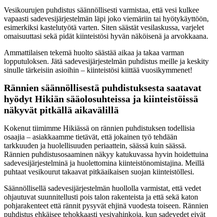
Vesikourujen puhdistus säännöllisesti varmistaa, että vesi kulkee
vapaasti sadevesijärjestelmän läpi joko viemäriin tai hyötykäyttöön,
esimerkiksi kastelutyötä varten. Siten säästät vesilaskussa, varjelet
omaisuuttasi sekä pidät kiinteistösi hyvän näköisenä ja arvokkaana.
Ammattilaisen tekemä huolto säästää aikaa ja takaa varman
lopputuloksen. Jätä sadevesijärjestelmän puhdistus meille ja keskity
sinulle tärkeisiin asioihin – kiinteistösi kiittää vuosikymmenet!
Rännien säännöllisestä puhdistuksesta saatavat
hyödyt Hikiän sääolosuhteissa ja kiinteistöissä
näkyvät pitkällä aikavälillä
Kokenut tiimimme Hikiässä on rännien puhdistuksen todellisia
osaajia – asiakkaamme tietävät, että jokainen työ tehdään
tarkkuuden ja huolellisuuden periaattein, säässä kuin säässä.
Rännien puhdistusosaaminen näkyy katukuvassa hyvin hoidettuina
sadevesijärjestelminä ja huolettomina kiinteistönomistajina. Meillä
puhtaat vesikourut takaavat pitkäaikaisen suojan kiinteistöllesi.
Säännöllisellä sadevesijärjestelmän huollolla varmistat, että vedet
ohjautuvat suunnitellusti pois talon rakenteista ja että sekä katon
pohjarakenteet että rännit pysyvät ehjinä vuodesta toiseen. Rännien
puhdistus ehkäisee tehokkaasti vesivahinkoja, kun sadevedet eivät