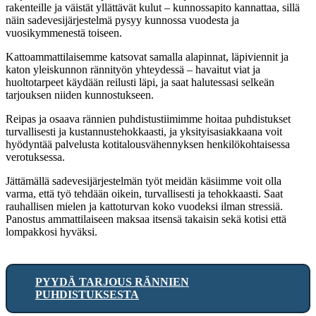
rakenteille ja väistät yllättävät kulut – kunnossapito kannattaa, sillä
näin sadevesijärjestelmä pysyy kunnossa vuodesta ja
vuosikymmenestä toiseen.
Kattoammattilaisemme katsovat samalla alapinnat, läpiviennit ja
katon yleiskunnon rännityön yhteydessä – havaitut viat ja
huoltotarpeet käydään reilusti läpi, ja saat halutessasi selkeän
tarjouksen niiden kunnostukseen.
Reipas ja osaava rännien puhdistustiimimme hoitaa puhdistukset
turvallisesti ja kustannustehokkaasti, ja yksityisasiakkaana voit
hyödyntää palvelusta kotitalousvähennyksen henkilökohtaisessa
verotuksessa.
Jättämällä sadevesijärjestelmän työt meidän käsiimme voit olla
varma, että työ tehdään oikein, turvallisesti ja tehokkaasti. Saat
rauhallisen mielen ja kattoturvan koko vuodeksi ilman stressiä.
Panostus ammattilaiseen maksaa itsensä takaisin sekä kotisi että
lompakkosi hyväksi.
PYYDÄ TARJOUS RÄNNIEN
PUHDISTUKSESTA