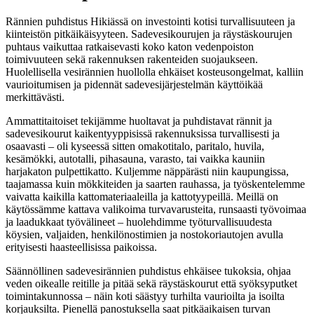
Rännien puhdistus Hikiässä on investointi kotisi turvallisuuteen ja
kiinteistön pitkäikäisyyteen. Sadevesikourujen ja räystäskourujen
puhtaus vaikuttaa ratkaisevasti koko katon vedenpoiston
toimivuuteen sekä rakennuksen rakenteiden suojaukseen.
Huolellisella vesirännien huollolla ehkäiset kosteusongelmat, kalliin
vaurioitumisen ja pidennät sadevesijärjestelmän käyttöikää
merkittävästi.
Ammattitaitoiset tekijämme huoltavat ja puhdistavat rännit ja
sadevesikourut kaikentyyppisissä rakennuksissa turvallisesti ja
osaavasti – oli kyseessä sitten omakotitalo, paritalo, huvila,
kesämökki, autotalli, pihasauna, varasto, tai vaikka kauniin
harjakaton pulpettikatto. Kuljemme näppärästi niin kaupungissa,
taajamassa kuin mökkiteiden ja saarten rauhassa, ja työskentelemme
vaivatta kaikilla kattomateriaaleilla ja kattotyypeillä. Meillä on
käytössämme kattava valikoima turvavarusteita, runsaasti työvoimaa
ja laadukkaat työvälineet – huolehdimme työturvallisuudesta
köysien, valjaiden, henkilönostimien ja nostokoriautojen avulla
erityisesti haasteellisissa paikoissa.
Säännöllinen sadevesirännien puhdistus ehkäisee tukoksia, ohjaa
veden oikealle reitille ja pitää sekä räystäskourut että syöksyputket
toimintakunnossa – näin koti säästyy turhilta vaurioilta ja isoilta
korjauksilta. Pienellä panostuksella saat pitkäaikaisen turvan