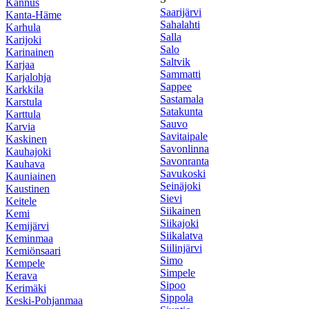
Kannus
Saarijärvi
Kanta-Häme
Sahalahti
Karhula
Salla
Karijoki
Salo
Karinainen
Saltvik
Karjaa
Sammatti
Karjalohja
Sappee
Karkkila
Sastamala
Karstula
Satakunta
Karttula
Sauvo
Karvia
Savitaipale
Kaskinen
Savonlinna
Kauhajoki
Savonranta
Kauhava
Savukoski
Kauniainen
Seinäjoki
Kaustinen
Sievi
Keitele
Siikainen
Kemi
Siikajoki
Kemijärvi
Siikalatva
Keminmaa
Siilinjärvi
Kemiönsaari
Simo
Kempele
Simpele
Kerava
Sipoo
Kerimäki
Sippola
Keski-Pohjanmaa