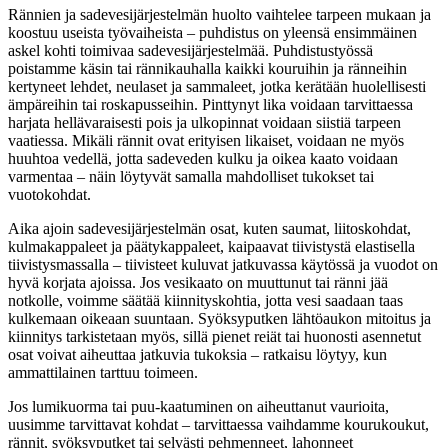
Rännien ja sadevesijärjestelmän huolto vaihtelee tarpeen mukaan ja
koostuu useista työvaiheista – puhdistus on yleensä ensimmäinen
askel kohti toimivaa sadevesijärjestelmää. Puhdistustyössä
poistamme käsin tai rännikauhalla kaikki kouruihin ja ränneihin
kertyneet lehdet, neulaset ja sammaleet, jotka kerätään huolellisesti
ämpäreihin tai roskapusseihin. Pinttynyt lika voidaan tarvittaessa
harjata hellävaraisesti pois ja ulkopinnat voidaan siistiä tarpeen
vaatiessa. Mikäli rännit ovat erityisen likaiset, voidaan ne myös
huuhtoa vedellä, jotta sadeveden kulku ja oikea kaato voidaan
varmentaa – näin löytyvät samalla mahdolliset tukokset tai
vuotokohdat.
Aika ajoin sadevesijärjestelmän osat, kuten saumat, liitoskohdat,
kulmakappaleet ja päätykappaleet, kaipaavat tiivistystä elastisella
tiivistysmassalla – tiivisteet kuluvat jatkuvassa käytössä ja vuodot on
hyvä korjata ajoissa. Jos vesikaato on muuttunut tai ränni jää
notkolle, voimme säätää kiinnityskohtia, jotta vesi saadaan taas
kulkemaan oikeaan suuntaan. Syöksyputken lähtöaukon mitoitus ja
kiinnitys tarkistetaan myös, sillä pienet reiät tai huonosti asennetut
osat voivat aiheuttaa jatkuvia tukoksia – ratkaisu löytyy, kun
ammattilainen tarttuu toimeen.
Jos lumikuorma tai puu-kaatuminen on aiheuttanut vaurioita,
uusimme tarvittavat kohdat – tarvittaessa vaihdamme kourukoukut,
rännit, syöksyputket tai selvästi pehmenneet, lahonneet