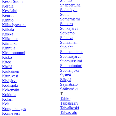
Siuntio
Keski-Suomi
Snappertuna
Kestilä
Sodankylä
Kesälahti
Soini
Keuruu
Somerniemi
Kihniö
Somero
Kiihtelysvaara
Sonkajärvi
Kiikala
Sotkamo
Kiikka
Sulkava
Kiikoinen
Sumiainen
Kiiminki
Suolahti
Kinnula
Suomenniemi
Kirkkonummi
Suomusjärvi
Kisko
Suomussalmi
Kitee
Suomutunturi
Kittilä
Suonenjoki
Kiukainen
Sysmä
Kiuruvesi
Säkylä
Kivijärvi
Säynätsalo
Kodisjoki
Sääksmäki
Kokemäki
T
Kokkola
Tahko
Kolari
Taipalsaari
Koli
Taivalkoski
Konginkangas
Taivassalo
Konnevesi