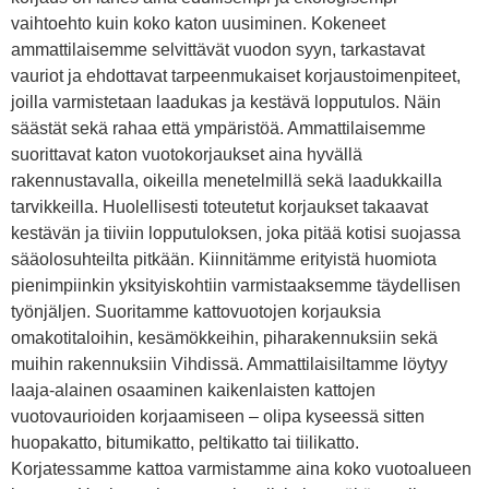
vaihtoehto kuin koko katon uusiminen. Kokeneet
ammattilaisemme selvittävät vuodon syyn, tarkastavat
vauriot ja ehdottavat tarpeenmukaiset korjaustoimenpiteet,
joilla varmistetaan laadukas ja kestävä lopputulos. Näin
säästät sekä rahaa että ympäristöä. Ammattilaisemme
suorittavat katon vuotokorjaukset aina hyvällä
rakennustavalla, oikeilla menetelmillä sekä laadukkailla
tarvikkeilla. Huolellisesti toteutetut korjaukset takaavat
kestävän ja tiiviin lopputuloksen, joka pitää kotisi suojassa
sääolosuhteilta pitkään. Kiinnitämme erityistä huomiota
pienimpiinkin yksityiskohtiin varmistaaksemme täydellisen
työnjäljen. Suoritamme kattovuotojen korjauksia
omakotitaloihin, kesämökkeihin, piharakennuksiin sekä
muihin rakennuksiin Vihdissä. Ammattilaisiltamme löytyy
laaja-alainen osaaminen kaikenlaisten kattojen
vuotovaurioiden korjaamiseen – olipa kyseessä sitten
huopakatto, bitumikatto, peltikatto tai tiilikatto.
Korjatessamme kattoa varmistamme aina koko vuotoalueen