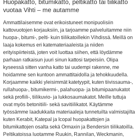
Huopakatto, bitumikatto, peltikatto tai tiilikatto
vuotaa Vihti – me autamme
Ammattilaisemme ovat erikoistuneet monipuolisiin
kattovuotojen korjauksiin, ja tarjoamme palveluitamme niin
huopa-, bitumi-, pelti- kuin tiilikatoillekin Vihdissä. Meillä on
laaja kokemus eri katemateriaaleista ja niiden
erityispiirteistä, joten voit luottaa siihen, että löydämme
parhaan ratkaisun juuri sinun kattosi tarpeisiin. Olipa
kyseessä sitten vanha katto tai uudempi rakenne, me
hoidamme sen kuntoon ammattitaidolla ja tehokkuudella.
Korjaamme kaikki yleisimmät katetyypit, kuten tiivissauma-,
rullahuopa-, bitumikermi-, palahuopa- ja bitumipaanukatot
sekä profiili-, tiilikuvio- ja lukkosaumakatot. Meille tuttuja
ovat myös betonitiili- sekä savitiilikatot. Käytämme
työssämme laadukkaita materiaaleja tunnetuilta valmistajilta
kuten Kerabit, Katepal ja Icopal huopakattojen ja
bitumikattojen osalta sekä Ormaxin ja Bendersin tiilikatoilla.
Peltikatoissa luotamme Ruukin, Rannilan, Weckmanin,