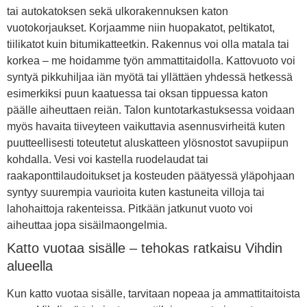
tai autokatoksen sekä ulkorakennuksen katon
vuotokorjaukset. Korjaamme niin huopakatot, peltikatot,
tiilikatot kuin bitumikatteetkin. Rakennus voi olla matala tai
korkea – me hoidamme työn ammattitaidolla. Kattovuoto voi
syntyä pikkuhiljaa iän myötä tai yllättäen yhdessä hetkessä
esimerkiksi puun kaatuessa tai oksan tippuessa katon
päälle aiheuttaen reiän. Talon kuntotarkastuksessa voidaan
myös havaita tiiveyteen vaikuttavia asennusvirheitä kuten
puutteellisesti toteutetut aluskatteen ylösnostot savupiipun
kohdalla. Vesi voi kastella ruodelaudat tai
raakaponttilaudoitukset ja kosteuden päätyessä yläpohjaan
syntyy suurempia vaurioita kuten kastuneita villoja tai
lahohaittoja rakenteissa. Pitkään jatkunut vuoto voi
aiheuttaa jopa sisäilmaongelmia.
Katto vuotaa sisälle – tehokas ratkaisu Vihdin
alueella
Kun katto vuotaa sisälle, tarvitaan nopeaa ja ammattitaitoista