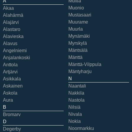
A
Multia
Muonio
Akaa
Mustasaari
Alahärmä
Muurame
Alajärvi
Muurla
Alastaro
Mynämäki
Alavieska
Myrskylä
Alavus
Mäntsälä
Angelniemi
Mänttä
Anjalankoski
Mänttä-Vilppula
Anttola
Mäntyharju
Artjärvi
N
Asikkala
Askainen
Naantali
Askola
Nakkila
Aura
Nastola
B
Nilsiä
Nivala
Bromarv
Nokia
D
Noormarkku
Degerby