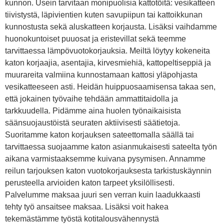
kunnon. Usein tarvitaan monipuolisia kattotöitä: vesikatteen
tiivistystä, läpivientien kuten savupiipun tai kattoikkunan
kunnostusta sekä aluskatteen korjausta. Lisäksi vaihdamme
huonokuntoiset puuosat ja eristevillat sekä teemme
tarvittaessa lämpövuotokorjauksia. Meiltä löytyy kokeneita
katon korjaajia, asentajia, kirvesmiehiä, kattopeltiseppiä ja
muurareita valmiina kunnostamaan kattosi yläpohjasta
vesikatteeseen asti. Heidän huippuosaamisensa takaa sen,
että jokainen työvaihe tehdään ammattitaidolla ja
tarkkuudella. Pidämme aina huolen työnaikaisista
säänsuojaustöistä seuraten aktiivisesti säätietoja.
Suoritamme katon korjauksen sateettomalla säällä tai
tarvittaessa suojaamme katon asianmukaisesti sateelta työn
aikana varmistaaksemme kuivana pysymisen. Annamme
reilun tarjouksen katon vuotokorjauksesta tarkistuskäynnin
perusteella arvioiden katon tarpeet yksilöllisesti.
Palvelumme maksaa juuri sen verran kuin laadukkaasti
tehty työ ansaitsee maksaa. Lisäksi voit hakea
tekemästämme työstä kotitalousvähennystä