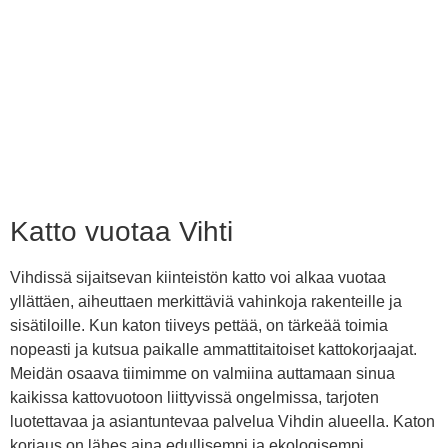
Katto vuotaa Vihti
Vihdissä sijaitsevan kiinteistön katto voi alkaa vuotaa
yllättäen, aiheuttaen merkittäviä vahinkoja rakenteille ja
sisätiloille. Kun katon tiiveys pettää, on tärkeää toimia
nopeasti ja kutsua paikalle ammattitaitoiset kattokorjaajat.
Meidän osaava tiimimme on valmiina auttamaan sinua
kaikissa kattovuotoon liittyvissä ongelmissa, tarjoten
luotettavaa ja asiantuntevaa palvelua Vihdin alueella. Katon
korjaus on lähes aina edullisempi ja ekologisempi