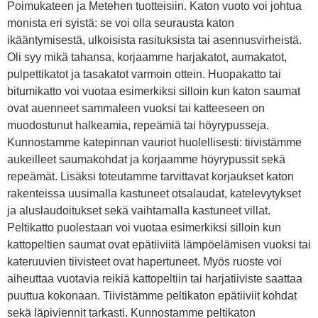
Poimukateen ja Metehen tuotteisiin. Katon vuoto voi johtua
monista eri syistä: se voi olla seurausta katon
ikääntymisestä, ulkoisista rasituksista tai asennusvirheistä.
Oli syy mikä tahansa, korjaamme harjakatot, aumakatot,
pulpettikatot ja tasakatot varmoin ottein. Huopakatto tai
bitumikatto voi vuotaa esimerkiksi silloin kun katon saumat
ovat auenneet sammaleen vuoksi tai katteeseen on
muodostunut halkeamia, repeämiä tai höyrypusseja.
Kunnostamme katepinnan vauriot huolellisesti: tiivistämme
aukeilleet saumakohdat ja korjaamme höyrypussit sekä
repeämät. Lisäksi toteutamme tarvittavat korjaukset katon
rakenteissa uusimalla kastuneet otsalaudat, katelevytykset
ja aluslaudoitukset sekä vaihtamalla kastuneet villat.
Peltikatto puolestaan voi vuotaa esimerkiksi silloin kun
kattopeltien saumat ovat epätiiviitä lämpöelämisen vuoksi tai
kateruuvien tiivisteet ovat hapertuneet. Myös ruoste voi
aiheuttaa vuotavia reikiä kattopeltiin tai harjatiiviste saattaa
puuttua kokonaan. Tiivistämme peltikaton epätiiviit kohdat
sekä läpiviennit tarkasti. Kunnostamme peltikaton