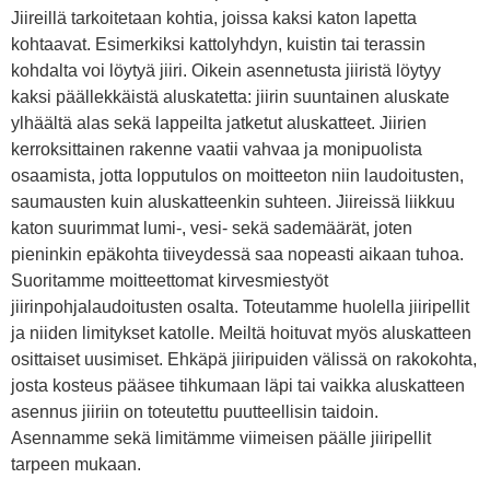
Jiireillä tarkoitetaan kohtia, joissa kaksi katon lapetta
kohtaavat. Esimerkiksi kattolyhdyn, kuistin tai terassin
kohdalta voi löytyä jiiri. Oikein asennetusta jiiristä löytyy
kaksi päällekkäistä aluskatetta: jiirin suuntainen aluskate
ylhäältä alas sekä lappeilta jatketut aluskatteet. Jiirien
kerroksittainen rakenne vaatii vahvaa ja monipuolista
osaamista, jotta lopputulos on moitteeton niin laudoitusten,
saumausten kuin aluskatteenkin suhteen. Jiireissä liikkuu
katon suurimmat lumi-, vesi- sekä sademäärät, joten
pieninkin epäkohta tiiveydessä saa nopeasti aikaan tuhoa.
Suoritamme moitteettomat kirvesmiestyöt
jiirinpohjalaudoitusten osalta. Toteutamme huolella jiiripellit
ja niiden limitykset katolle. Meiltä hoituvat myös aluskatteen
osittaiset uusimiset. Ehkäpä jiiripuiden välissä on rakokohta,
josta kosteus pääsee tihkumaan läpi tai vaikka aluskatteen
asennus jiiriin on toteutettu puutteellisin taidoin.
Asennamme sekä limitämme viimeisen päälle jiiripellit
tarpeen mukaan.