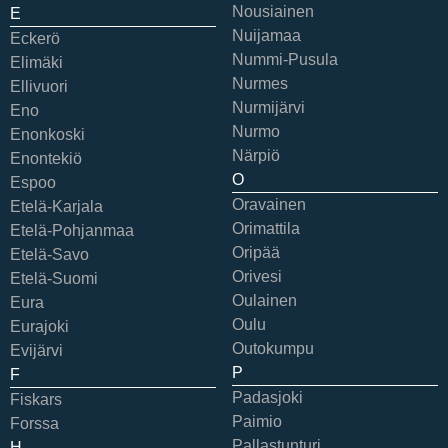
Nousiainen
E
Nuijamaa
Eckerö
Nummi-Pusula
Elimäki
Nurmes
Ellivuori
Nurmijärvi
Eno
Nurmo
Enonkoski
Närpiö
Enontekiö
O
Espoo
Oravainen
Etelä-Karjala
Orimattila
Etelä-Pohjanmaa
Oripää
Etelä-Savo
Orivesi
Etelä-Suomi
Oulainen
Eura
Oulu
Eurajoki
Outokumpu
Evijärvi
P
F
Padasjoki
Fiskars
Paimio
Forssa
Pallastunturi
H