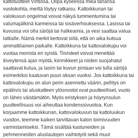
kattotuotteet Vihtissä. Olipa kyseessä mikä tahansa
vuotokohta, meiltä löytyy ratkaisu. Kattoikkunan tai
valokuvun ongelmat voivat näkyä tummentumina tai
valumajälkinä karmeissa tai sisäverhouksessa. Lasissa tai
kuvussa voi olla säröjä tai halkeamia, ja vesi saattaa valua
lattialle. Nämä merkit kertovat siitä, että on aika kutsua
ammattilainen paikalle. Kattoikkuna tai kattovalokupu voi
vuotaa monista eri syistä. Tiivisteet voivat menettää
tiiveytensä ajan myötä, kiinnikkeet ja niiden suojahatut
saattavat kulua, ja lasiin tai kuvun pintaan voi tulla säröjä
esimerkiksi kaatuvan puun oksan vuoksi. Jos kattoikkuna tai
kattovalokupu on alun perin asennettu väärin, pellitys on
epätiivis tai aluskatteen ylösnostot ovat puutteelliset, vuoto
on lähes väistämätön. Myös eristyksen ja höyrynsulun
puutteellisuus voi aiheuttaa kondenssivuotoa. Kun
korjaamme kattoikkunan, kattovalokuvun tai kattoluukun
vuodon, teemme kaiken tarvittavan katon toimivuuden
varmistamiseksi. Tämä sisältää kastuneiden ja
pehmenneiden aluslautojen vaihtotyöt sekä muut