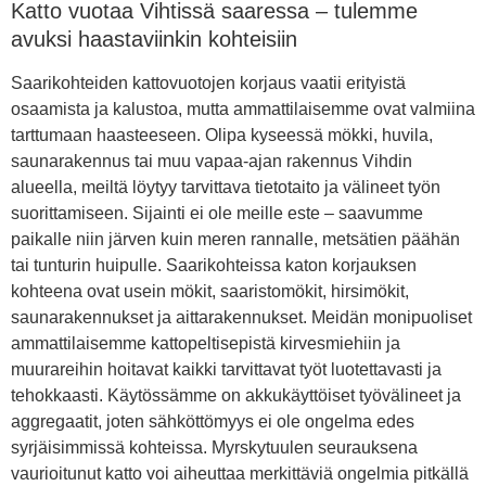
Katto vuotaa Vihtissä saaressa – tulemme
avuksi haastaviinkin kohteisiin
Saarikohteiden kattovuotojen korjaus vaatii erityistä
osaamista ja kalustoa, mutta ammattilaisemme ovat valmiina
tarttumaan haasteeseen. Olipa kyseessä mökki, huvila,
saunarakennus tai muu vapaa-ajan rakennus Vihdin
alueella, meiltä löytyy tarvittava tietotaito ja välineet työn
suorittamiseen. Sijainti ei ole meille este – saavumme
paikalle niin järven kuin meren rannalle, metsätien päähän
tai tunturin huipulle. Saarikohteissa katon korjauksen
kohteena ovat usein mökit, saaristomökit, hirsimökit,
saunarakennukset ja aittarakennukset. Meidän monipuoliset
ammattilaisemme kattopeltisepistä kirvesmiehiin ja
muurareihin hoitavat kaikki tarvittavat työt luotettavasti ja
tehokkaasti. Käytössämme on akkukäyttöiset työvälineet ja
aggregaatit, joten sähköttömyys ei ole ongelma edes
syrjäisimmissä kohteissa. Myrskytuulen seurauksena
vaurioitunut katto voi aiheuttaa merkittäviä ongelmia pitkällä