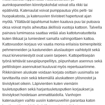
aurinkopaneelien kiinnityskohdat voivat olla rikki tai
epätiiviitä. Katenaulat voivat pumppautua ylös pelti- tai
huopakatosta, ja kateruuvien tiivisteet hapertuvat ajan
myötä. Yllättävät tapahtumat kuten kaatuva puu tai putoava
oksa voivat myös aiheuttaa äkillisiä vuotoja kattoon. Talvella
painava lumimassa saattaa vetää alas kattoturvatuotteita
kuten tikkaat ja lumiesteet samalla vahingoittaen kattoa.
Kattovuodon korjaus voi vaatia monia erilaisia toimenpiteitä:
pehmenneiden ja kastuneiden aluslautojen vaihtotyöt sekä
muut kirvesmiestyöt ovat usein tarpeen. Kattopeltisepän
työnä tehtävät savupiipunpellitys, piipunhatun asennus sekä
peltilistojen asennukset kuuluvat myös repertuaariimme.
Rikkinäinen aluskate voidaan korjata osittain uusimalla se
tarvittavilta osin sekä tekemällä aluskatteen ylösnostot ja
tiivistykset oikein. Läpivientien kuten viemärin
tuuletusputken sekä harjantuuletusputken korjaukset ja
tiivistykset hoidetaan ammattitaidolla. Vanhojen
katenaulojen vaihto uusiin kateruuveihin parantaa katon