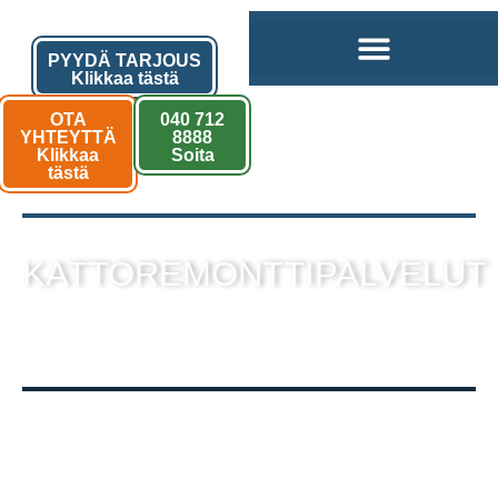
PYYDÄ TARJOUS
Klikkaa tästä
OTA
040 712
YHTEYTTÄ
8888
Klikkaa
Soita
tästä
KATTOREMONTTIPALVELUT
sekä muut kattotyöt laadukkaalla
toteutuksella!