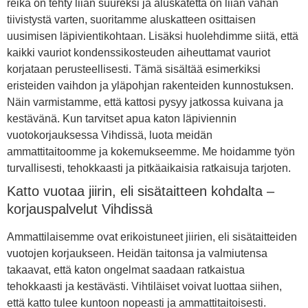
reikä on tehty liian suureksi ja aluskatetta on liian vähän
tiivistystä varten, suoritamme aluskatteen osittaisen
uusimisen läpivientikohtaan. Lisäksi huolehdimme siitä, että
kaikki vauriot kondenssikosteuden aiheuttamat vauriot
korjataan perusteellisesti. Tämä sisältää esimerkiksi
eristeiden vaihdon ja yläpohjan rakenteiden kunnostuksen.
Näin varmistamme, että kattosi pysyy jatkossa kuivana ja
kestävänä. Kun tarvitset apua katon läpiviennin
vuotokorjauksessa Vihdissä, luota meidän
ammattitaitoomme ja kokemukseemme. Me hoidamme työn
turvallisesti, tehokkaasti ja pitkäaikaisia ratkaisuja tarjoten.
Katto vuotaa jiirin, eli sisätaitteen kohdalta –
korjauspalvelut Vihdissä
Ammattilaisemme ovat erikoistuneet jiirien, eli sisätaitteiden
vuotojen korjaukseen. Heidän taitonsa ja valmiutensa
takaavat, että katon ongelmat saadaan ratkaistua
tehokkaasti ja kestävästi. Vihtiläiset voivat luottaa siihen,
että katto tulee kuntoon nopeasti ja ammattitaitoisesti.