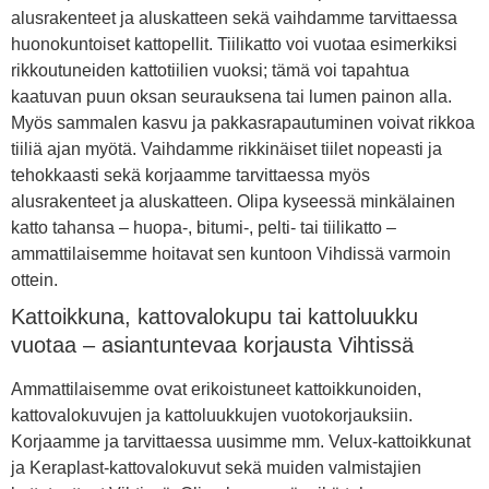
alusrakenteet ja aluskatteen sekä vaihdamme tarvittaessa
huonokuntoiset kattopellit. Tiilikatto voi vuotaa esimerkiksi
rikkoutuneiden kattotiilien vuoksi; tämä voi tapahtua
kaatuvan puun oksan seurauksena tai lumen painon alla.
Myös sammalen kasvu ja pakkasrapautuminen voivat rikkoa
tiiliä ajan myötä. Vaihdamme rikkinäiset tiilet nopeasti ja
tehokkaasti sekä korjaamme tarvittaessa myös
alusrakenteet ja aluskatteen. Olipa kyseessä minkälainen
katto tahansa – huopa-, bitumi-, pelti- tai tiilikatto –
ammattilaisemme hoitavat sen kuntoon Vihdissä varmoin
ottein.
Kattoikkuna, kattovalokupu tai kattoluukku
vuotaa – asiantuntevaa korjausta Vihtissä
Ammattilaisemme ovat erikoistuneet kattoikkunoiden,
kattovalokuvujen ja kattoluukkujen vuotokorjauksiin.
Korjaamme ja tarvittaessa uusimme mm. Velux-kattoikkunat
ja Keraplast-kattovalokuvut sekä muiden valmistajien