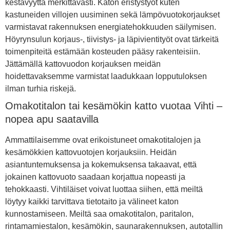
kestävyyttä merkittävästi. Katon eristystyöt kuten
kastuneiden villojen uusiminen sekä lämpövuotokorjaukset
varmistavat rakennuksen energiatehokkuuden säilymisen.
Höyrynsulun korjaus-, tiivistys- ja läpivientityöt ovat tärkeitä
toimenpiteitä estämään kosteuden pääsy rakenteisiin.
Jättämällä kattovuodon korjauksen meidän
hoidettavaksemme varmistat laadukkaan lopputuloksen
ilman turhia riskejä.
Omakotitalon tai kesämökin katto vuotaa Vihti –
nopea apu saatavilla
Ammattilaisemme ovat erikoistuneet omakotitalojen ja
kesämökkien kattovuotojen korjauksiin. Heidän
asiantuntemuksensa ja kokemuksensa takaavat, että
jokainen kattovuoto saadaan korjattua nopeasti ja
tehokkaasti. Vihtiläiset voivat luottaa siihen, että meiltä
löytyy kaikki tarvittava tietotaito ja välineet katon
kunnostamiseen. Meiltä saa omakotitalon, paritalon,
rintamamiestalon, kesämökin, saunarakennuksen, autotallin