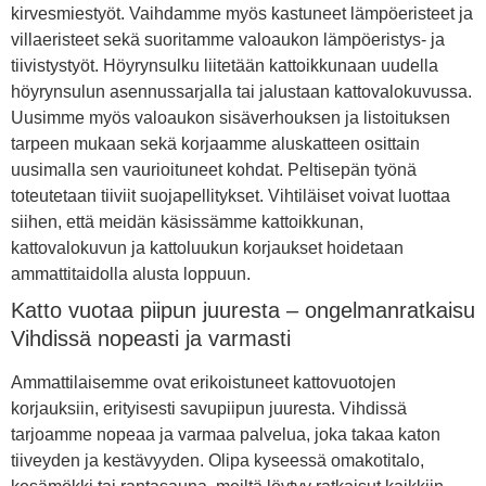
kirvesmiestyöt. Vaihdamme myös kastuneet lämpöeristeet ja
villaeristeet sekä suoritamme valoaukon lämpöeristys- ja
tiivistystyöt. Höyrynsulku liitetään kattoikkunaan uudella
höyrynsulun asennussarjalla tai jalustaan kattovalokuvussa.
Uusimme myös valoaukon sisäverhouksen ja listoituksen
tarpeen mukaan sekä korjaamme aluskatteen osittain
uusimalla sen vaurioituneet kohdat. Peltisepän työnä
toteutetaan tiiviit suojapellitykset. Vihtiläiset voivat luottaa
siihen, että meidän käsissämme kattoikkunan,
kattovalokuvun ja kattoluukun korjaukset hoidetaan
ammattitaidolla alusta loppuun.
Katto vuotaa piipun juuresta – ongelmanratkaisu
Vihdissä nopeasti ja varmasti
Ammattilaisemme ovat erikoistuneet kattovuotojen
korjauksiin, erityisesti savupiipun juuresta. Vihdissä
tarjoamme nopeaa ja varmaa palvelua, joka takaa katon
tiiveyden ja kestävyyden. Olipa kyseessä omakotitalo,