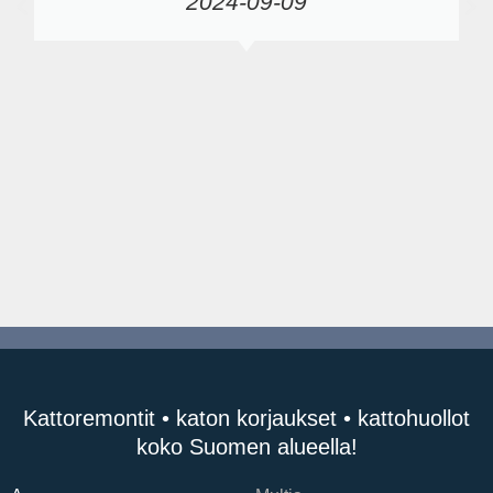
2024-09-09
Kattoremontit • katon korjaukset • kattohuollot
koko Suomen alueella!