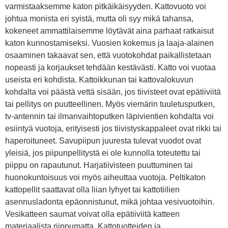
varmistaaksemme katon pitkäikäisyyden. Kattovuoto voi
johtua monista eri syistä, mutta oli syy mikä tahansa,
kokeneet ammattilaisemme löytävät aina parhaat ratkaisut
katon kunnostamiseksi. Vuosien kokemus ja laaja-alainen
osaaminen takaavat sen, että vuotokohdat paikallistetaan
nopeasti ja korjaukset tehdään kestävästi. Katto voi vuotaa
useista eri kohdista. Kattoikkunan tai kattovalokuvun
kohdalta voi päästä vettä sisään, jos tiivisteet ovat epätiiviitä
tai pellitys on puutteellinen. Myös viemärin tuuletusputken,
tv-antennin tai ilmanvaihtoputken läpivientien kohdalta voi
esiintyä vuotoja, erityisesti jos tiivistyskappaleet ovat rikki tai
haperoituneet. Savupiipun juuresta tulevat vuodot ovat
yleisiä, jos piipunpellitystä ei ole kunnolla toteutettu tai
piippu on rapautunut. Harjatiivisteen puuttuminen tai
huonokuntoisuus voi myös aiheuttaa vuotoja. Peltikaton
kattopellit saattavat olla liian lyhyet tai kattotiilien
asennusladonta epäonnistunut, mikä johtaa vesivuotoihin.
Vesikatteen saumat voivat olla epätiiviitä katteen
materiaalista riippumatta. Kattotuotteiden ja