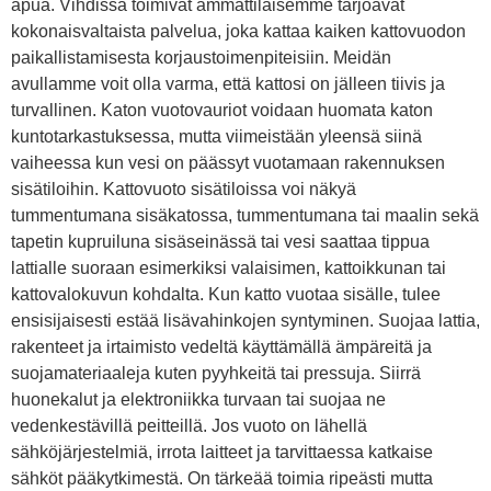
apua. Vihdissä toimivat ammattilaisemme tarjoavat
kokonaisvaltaista palvelua, joka kattaa kaiken kattovuodon
paikallistamisesta korjaustoimenpiteisiin. Meidän
avullamme voit olla varma, että kattosi on jälleen tiivis ja
turvallinen. Katon vuotovauriot voidaan huomata katon
kuntotarkastuksessa, mutta viimeistään yleensä siinä
vaiheessa kun vesi on päässyt vuotamaan rakennuksen
sisätiloihin. Kattovuoto sisätiloissa voi näkyä
tummentumana sisäkatossa, tummentumana tai maalin sekä
tapetin kupruiluna sisäseinässä tai vesi saattaa tippua
lattialle suoraan esimerkiksi valaisimen, kattoikkunan tai
kattovalokuvun kohdalta. Kun katto vuotaa sisälle, tulee
ensisijaisesti estää lisävahinkojen syntyminen. Suojaa lattia,
rakenteet ja irtaimisto vedeltä käyttämällä ämpäreitä ja
suojamateriaaleja kuten pyyhkeitä tai pressuja. Siirrä
huonekalut ja elektroniikka turvaan tai suojaa ne
vedenkestävillä peitteillä. Jos vuoto on lähellä
sähköjärjestelmiä, irrota laitteet ja tarvittaessa katkaise
sähköt pääkytkimestä. On tärkeää toimia ripeästi mutta