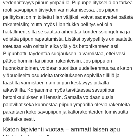
vedenpitävyys piipun ympärillä. Piipunpellityksellä on tärkeä
rooli savupiipun tiiviyden varmistamisessa. Jos piipun
pellitykset on mitoitettu liian väljiksi, voivat sadevedet päästä
rakenteisiin; mutta myös liian tiukka pellitys voi olla
haitallinen, sillä se saattaa aiheuttaa kondenssiongelmia ja
edistää piipun rapautumista. Lisäksi pystypellitys on saatettu
toteuttaa vain osittain eikä yllä ylös betonikanteen asti.
Piipunhattu täydentää suojauksen ja varmistaa, ettei vesi
pääse hormiin tai piipun rakenteisiin. Jos piippu on
huonokuntoinen, voidaan suorittaa uudelleenmuuraus katon
yläpuoliselta osuudelta tarkoitukseen sopivilla tiilillä ja
laastilla varmistaen näin piipun kestävyys pitkällä
aikavälillä. Korjaamme myös tarvittaessa savupiipun
betonikauluksen eli lenssin. Samalla voidaan uusia
palovillat sekä kunnostaa piipun ympärillä olevia rakenteita
parantaen koko savupiipun ja kattorakenteiden toimivuutta
pitkäaikaisesti.
Katon läpivienti vuotaa – ammattilaisen apu