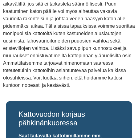
aikavälillä, jos sitä ei tarkasteta säännöllisesti. Puun
kaatuminen katon päälle voi myös aiheuttaa vakavia
vaurioita rakenteisiin ja johtaa veden pääsyyn katon alle
pidemmäksi aikaa. Tällaisissa tapauksissa voimme suorittaa
monipuolisia kattotöitä kuten kastuneiden aluslautojen
uusimista, lahovaurioituneiden puuosien vaihtoa sekä
eristevillojen vaihtoa. Lisäksi savupiipun kunnostukset ja
muuraukset onnistuvat meiltä kattopinnan yläpuolisilta osin.
Ammattilaisemme tarjoavat nimenomaan saaressa
toteutettuihin kattotöihin asiantuntevaa palvelua kaikissa
olosuhteissa. Voit luottaa siihen, että hoidamme kattosi
kuntoon nopeasti ja kestävästi.
Kattovuodon korjaus
pähkinänkuoressa
Saat taitavalta kattotiimiltämme mm.