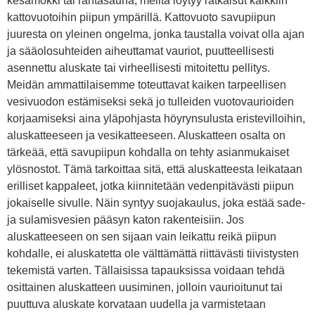
kesämökki tai rantasauna, meiltä löytyy ratkaisut kaikkiin
kattovuotoihin piipun ympärillä. Kattovuoto savupiipun
juuresta on yleinen ongelma, jonka taustalla voivat olla ajan
ja sääolosuhteiden aiheuttamat vauriot, puutteellisesti
asennettu aluskate tai virheellisesti mitoitettu pellitys.
Meidän ammattilaisemme toteuttavat kaiken tarpeellisen
vesivuodon estämiseksi sekä jo tulleiden vuotovaurioiden
korjaamiseksi aina yläpohjasta höyrynsulusta eristevilloihin,
aluskatteeseen ja vesikatteeseen. Aluskatteen osalta on
tärkeää, että savupiipun kohdalla on tehty asianmukaiset
ylösnostot. Tämä tarkoittaa sitä, että aluskatteesta leikataan
erilliset kappaleet, jotka kiinnitetään vedenpitävästi piipun
jokaiselle sivulle. Näin syntyy suojakaulus, joka estää sade-
ja sulamisvesien pääsyn katon rakenteisiin. Jos
aluskatteeseen on sen sijaan vain leikattu reikä piipun
kohdalle, ei aluskatetta ole välttämättä riittävästi tiivistysten
tekemistä varten. Tällaisissa tapauksissa voidaan tehdä
osittainen aluskatteen uusiminen, jolloin vaurioitunut tai
puuttuva aluskate korvataan uudella ja varmistetaan