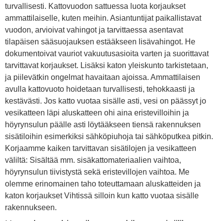
turvallisesti. Kattovuodon sattuessa luota korjaukset
ammattilaiselle, kuten meihin. Asiantuntijat paikallistavat
vuodon, arvioivat vahingot ja tarvittaessa asentavat
tilapäisen sääsuojauksen estääkseen lisävahingot. He
dokumentoivat vauriot vakuutusasioita varten ja suorittavat
tarvittavat korjaukset. Lisäksi katon yleiskunto tarkistetaan,
ja piilevätkin ongelmat havaitaan ajoissa. Ammattilaisen
avulla kattovuoto hoidetaan turvallisesti, tehokkaasti ja
kestävästi. Jos katto vuotaa sisälle asti, vesi on päässyt jo
vesikatteen läpi aluskatteen ohi aina eristevilloihin ja
höyrynsulun päälle asti löytääkseen tiensä rakennuksen
sisätiloihin esimerkiksi sähköpiuhoja tai sähköputkea pitkin.
Korjaamme kaiken tarvittavan sisätilojen ja vesikatteen
väliltä: Sisältää mm. sisäkattomateriaalien vaihtoa,
höyrynsulun tiivistystä sekä eristevillojen vaihtoa. Me
olemme erinomainen taho toteuttamaan aluskatteiden ja
katon korjaukset Vihtissä silloin kun katto vuotaa sisälle
rakennukseen.