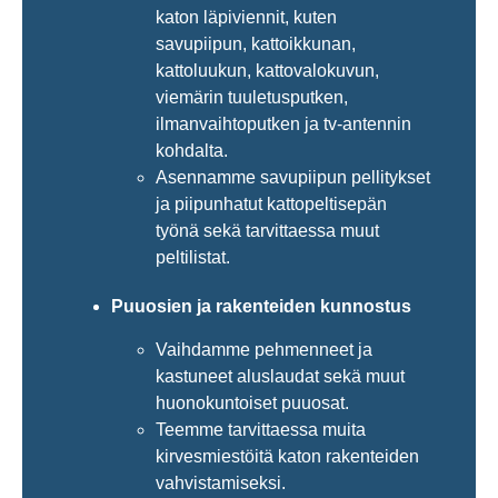
katon läpiviennit, kuten
savupiipun, kattoikkunan,
kattoluukun, kattovalokuvun,
viemärin tuuletusputken,
ilmanvaihtoputken ja tv-antennin
kohdalta.
Asennamme savupiipun pellitykset
ja piipunhatut kattopeltisepän
työnä sekä tarvittaessa muut
peltilistat.
Puuosien ja rakenteiden kunnostus
Vaihdamme pehmenneet ja
kastuneet aluslaudat sekä muut
huonokuntoiset puuosat.
Teemme tarvittaessa muita
kirvesmiestöitä katon rakenteiden
vahvistamiseksi.