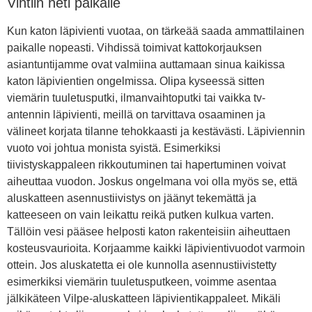
Vihtiin heti paikalle
Kun katon läpivienti vuotaa, on tärkeää saada ammattilainen
paikalle nopeasti. Vihdissä toimivat kattokorjauksen
asiantuntijamme ovat valmiina auttamaan sinua kaikissa
katon läpivientien ongelmissa. Olipa kyseessä sitten
viemärin tuuletusputki, ilmanvaihtoputki tai vaikka tv-
antennin läpivienti, meillä on tarvittava osaaminen ja
välineet korjata tilanne tehokkaasti ja kestävästi. Läpiviennin
vuoto voi johtua monista syistä. Esimerkiksi
tiivistyskappaleen rikkoutuminen tai hapertuminen voivat
aiheuttaa vuodon. Joskus ongelmana voi olla myös se, että
aluskatteen asennustiivistys on jäänyt tekemättä ja
katteeseen on vain leikattu reikä putken kulkua varten.
Tällöin vesi pääsee helposti katon rakenteisiin aiheuttaen
kosteusvaurioita. Korjaamme kaikki läpivientivuodot varmoin
ottein. Jos aluskatetta ei ole kunnolla asennustiivistetty
esimerkiksi viemärin tuuletusputkeen, voimme asentaa
jälkikäteen Vilpe-aluskatteen läpivientikappaleet. Mikäli