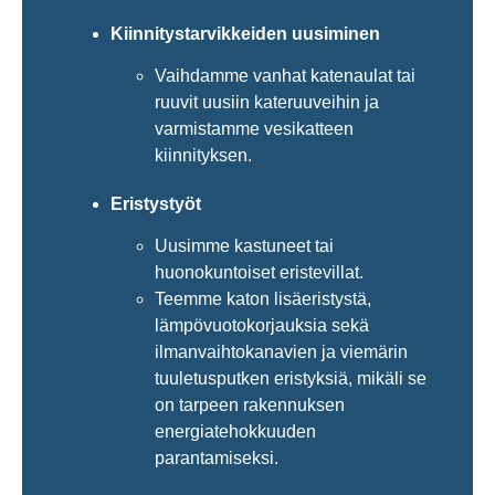
Kiinnitystarvikkeiden uusiminen
Vaihdamme vanhat katenaulat tai
ruuvit uusiin kateruuveihin ja
varmistamme vesikatteen
kiinnityksen.
Eristystyöt
Uusimme kastuneet tai
huonokuntoiset eristevillat.
Teemme katon lisäeristystä,
lämpövuotokorjauksia sekä
ilmanvaihtokanavien ja viemärin
tuuletusputken eristyksiä, mikäli se
on tarpeen rakennuksen
energiatehokkuuden
parantamiseksi.