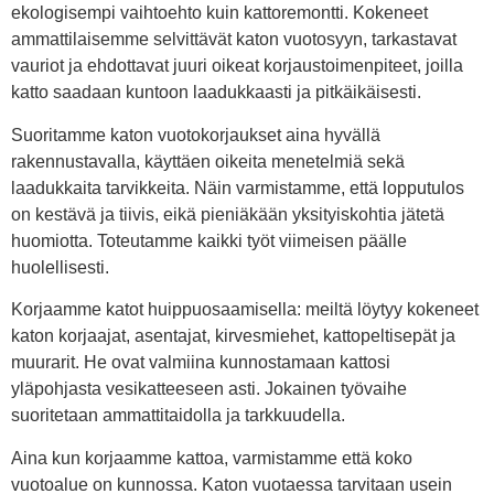
ekologisempi vaihtoehto kuin kattoremontti. Kokeneet
ammattilaisemme selvittävät katon vuotosyyn, tarkastavat
vauriot ja ehdottavat juuri oikeat korjaustoimenpiteet, joilla
katto saadaan kuntoon laadukkaasti ja pitkäikäisesti.
Suoritamme katon vuotokorjaukset aina hyvällä
rakennustavalla, käyttäen oikeita menetelmiä sekä
laadukkaita tarvikkeita. Näin varmistamme, että lopputulos
on kestävä ja tiivis, eikä pieniäkään yksityiskohtia jätetä
huomiotta. Toteutamme kaikki työt viimeisen päälle
huolellisesti.
Korjaamme katot huippuosaamisella: meiltä löytyy kokeneet
katon korjaajat, asentajat, kirvesmiehet, kattopeltisepät ja
muurarit. He ovat valmiina kunnostamaan kattosi
yläpohjasta vesikatteeseen asti. Jokainen työvaihe
suoritetaan ammattitaidolla ja tarkkuudella.
Aina kun korjaamme kattoa, varmistamme että koko
vuotoalue on kunnossa. Katon vuotaessa tarvitaan usein