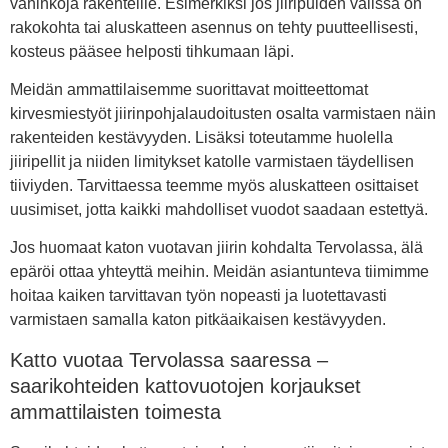
vahinkoja rakenteille. Esimerkiksi jos jiiripuiden välissä on
rakokohta tai aluskatteen asennus on tehty puutteellisesti,
kosteus pääsee helposti tihkumaan läpi.
Meidän ammattilaisemme suorittavat moitteettomat
kirvesmiestyöt jiirinpohjalaudoitusten osalta varmistaen näin
rakenteiden kestävyyden. Lisäksi toteutamme huolella
jiiripellit ja niiden limitykset katolle varmistaen täydellisen
tiiviyden. Tarvittaessa teemme myös aluskatteen osittaiset
uusimiset, jotta kaikki mahdolliset vuodot saadaan estettyä.
Jos huomaat katon vuotavan jiirin kohdalta Tervolassa, älä
epäröi ottaa yhteyttä meihin. Meidän asiantunteva tiimimme
hoitaa kaiken tarvittavan työn nopeasti ja luotettavasti
varmistaen samalla katon pitkäaikaisen kestävyyden.
Katto vuotaa Tervolassa saaressa –
saarikohteiden kattovuotojen korjaukset
ammattilaisten toimesta