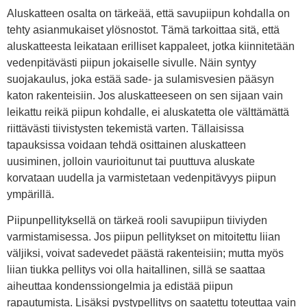
Aluskatteen osalta on tärkeää, että savupiipun kohdalla on
tehty asianmukaiset ylösnostot. Tämä tarkoittaa sitä, että
aluskatteesta leikataan erilliset kappaleet, jotka kiinnitetään
vedenpitävästi piipun jokaiselle sivulle. Näin syntyy
suojakaulus, joka estää sade- ja sulamisvesien pääsyn
katon rakenteisiin. Jos aluskatteeseen on sen sijaan vain
leikattu reikä piipun kohdalle, ei aluskatetta ole välttämättä
riittävästi tiivistysten tekemistä varten. Tällaisissa
tapauksissa voidaan tehdä osittainen aluskatteen
uusiminen, jolloin vaurioitunut tai puuttuva aluskate
korvataan uudella ja varmistetaan vedenpitävyys piipun
ympärillä.
Piipunpellityksellä on tärkeä rooli savupiipun tiiviyden
varmistamisessa. Jos piipun pellitykset on mitoitettu liian
väljiksi, voivat sadevedet päästä rakenteisiin; mutta myös
liian tiukka pellitys voi olla haitallinen, sillä se saattaa
aiheuttaa kondenssiongelmia ja edistää piipun
rapautumista. Lisäksi pystypellitys on saatettu toteuttaa vain