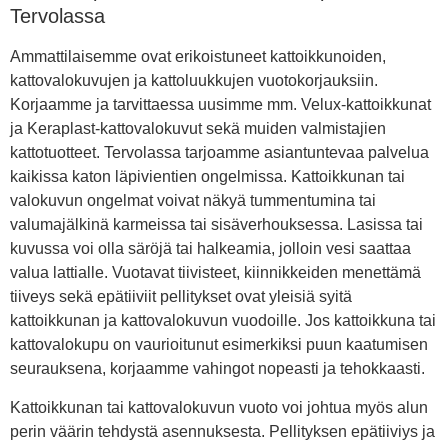
Tervolassa
Ammattilaisemme ovat erikoistuneet kattoikkunoiden,
kattovalokuvujen ja kattoluukkujen vuotokorjauksiin.
Korjaamme ja tarvittaessa uusimme mm. Velux-kattoikkunat
ja Keraplast-kattovalokuvut sekä muiden valmistajien
kattotuotteet. Tervolassa tarjoamme asiantuntevaa palvelua
kaikissa katon läpivientien ongelmissa. Kattoikkunan tai
valokuvun ongelmat voivat näkyä tummentumina tai
valumajälkinä karmeissa tai sisäverhouksessa. Lasissa tai
kuvussa voi olla säröjä tai halkeamia, jolloin vesi saattaa
valua lattialle. Vuotavat tiivisteet, kiinnikkeiden menettämä
tiiveys sekä epätiiviit pellitykset ovat yleisiä syitä
kattoikkunan ja kattovalokuvun vuodoille. Jos kattoikkuna tai
kattovalokupu on vaurioitunut esimerkiksi puun kaatumisen
seurauksena, korjaamme vahingot nopeasti ja tehokkaasti.
Kattoikkunan tai kattovalokuvun vuoto voi johtua myös alun
perin väärin tehdystä asennuksesta. Pellityksen epätiiviys ja