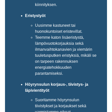
kiinnityksen.
Eristystyöt
Uusimme kastuneet tai
huonokuntoiset eristevillat.
Teemme katon lisäeristystä,
lämpövuotokorjauksia sekä
ilmanvaihtokanavien ja viemärin
tuuletusputken eristyksiä, mikäli se
on tarpeen rakennuksen
energiatehokkuuden
parantamiseksi.
Höyrynsulun korjaus-, tiivistys- ja
läpivientityöt
Suoritamme höyrynsulun
tiivistykset ja korjaukset sekä
varmistamme oikeat