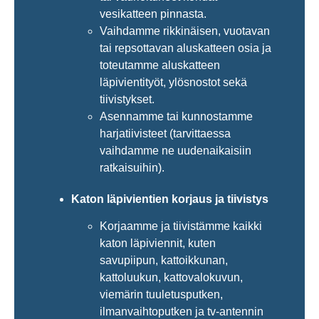
vesikatteen pinnasta.
Vaihdamme rikkinäisen, vuotavan
tai repsottavan aluskatteen osia ja
toteutamme aluskatteen
läpivientityöt, ylösnostot sekä
tiivistykset.
Asennamme tai kunnostamme
harjatiivisteet (tarvittaessa
vaihdamme ne uudenaikaisiin
ratkaisuihin).
Katon läpivientien korjaus ja tiivistys
Korjaamme ja tiivistämme kaikki
katon läpiviennit, kuten
savupiipun, kattoikkunan,
kattoluukun, kattovalokuvun,
viemärin tuuletusputken,
ilmanvaihtoputken ja tv-antennin