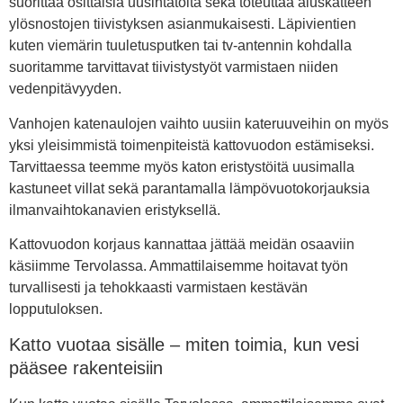
suorittaa osittaisia uusintatöitä sekä toteuttaa aluskatteen
ylösnostojen tiivistyksen asianmukaisesti. Läpivientien
kuten viemärin tuuletusputken tai tv-antennin kohdalla
suoritamme tarvittavat tiivistystyöt varmistaen niiden
vedenpitävyyden.
Vanhojen katenaulojen vaihto uusiin kateruuveihin on myös
yksi yleisimmistä toimenpiteistä kattovuodon estämiseksi.
Tarvittaessa teemme myös katon eristystöitä uusimalla
kastuneet villat sekä parantamalla lämpövuotokorjauksia
ilmanvaihtokanavien eristyksellä.
Kattovuodon korjaus kannattaa jättää meidän osaaviin
käsiimme Tervolassa. Ammattilaisemme hoitavat työn
turvallisesti ja tehokkaasti varmistaen kestävän
lopputuloksen.
Katto vuotaa sisälle – miten toimia, kun vesi
pääsee rakenteisiin