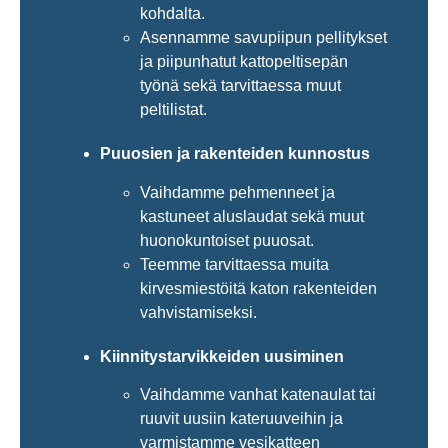
kohdalta.
Asennamme savupiipun pellitykset
ja piipunhatut kattopeltisepän
työnä sekä tarvittaessa muut
peltilistat.
Puuosien ja rakenteiden kunnostus
Vaihdamme pehmenneet ja
kastuneet aluslaudat sekä muut
huonokuntoiset puuosat.
Teemme tarvittaessa muita
kirvesmiestöitä katon rakenteiden
vahvistamiseksi.
Kiinnitystarvikkeiden uusiminen
Vaihdamme vanhat katenaulat tai
ruuvit uusiin kateruuveihin ja
varmistamme vesikatteen