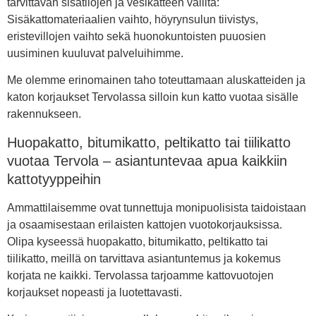
tarvittavan sisätilojen ja vesikatteen väliltä:
Sisäkattomateriaalien vaihto, höyrynsulun tiivistys,
eristevillojen vaihto sekä huonokuntoisten puuosien
uusiminen kuuluvat palveluihimme.
Me olemme erinomainen taho toteuttamaan aluskatteiden ja
katon korjaukset Tervolassa silloin kun katto vuotaa sisälle
rakennukseen.
Huopakatto, bitumikatto, peltikatto tai tiilikatto
vuotaa Tervola – asiantuntevaa apua kaikkiin
kattotyyppeihin
Ammattilaisemme ovat tunnettuja monipuolisista taidoistaan
ja osaamisestaan erilaisten kattojen vuotokorjauksissa.
Olipa kyseessä huopakatto, bitumikatto, peltikatto tai
tiilikatto, meillä on tarvittava asiantuntemus ja kokemus
korjata ne kaikki. Tervolassa tarjoamme kattovuotojen
korjaukset nopeasti ja luotettavasti.