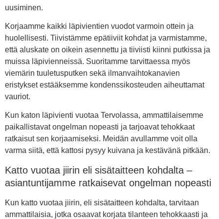
uusiminen.
Korjaamme kaikki läpivientien vuodot varmoin ottein ja
huolellisesti. Tiivistämme epätiiviit kohdat ja varmistamme,
että aluskate on oikein asennettu ja tiiviisti kiinni putkissa ja
muissa läpivienneissä. Suoritamme tarvittaessa myös
viemärin tuuletusputken sekä ilmanvaihtokanavien
eristykset estääksemme kondenssikosteuden aiheuttamat
vauriot.
Kun katon läpivienti vuotaa Tervolassa, ammattilaisemme
paikallistavat ongelman nopeasti ja tarjoavat tehokkaat
ratkaisut sen korjaamiseksi. Meidän avullamme voit olla
varma siitä, että kattosi pysyy kuivana ja kestävänä pitkään.
Katto vuotaa jiirin eli sisätaitteen kohdalta –
asiantuntijamme ratkaisevat ongelman nopeasti
Kun katto vuotaa jiirin, eli sisätaitteen kohdalta, tarvitaan
ammattilaisia, jotka osaavat korjata tilanteen tehokkaasti ja