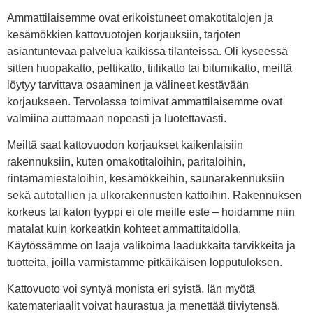
Ammattilaisemme ovat erikoistuneet omakotitalojen ja
kesämökkien kattovuotojen korjauksiin, tarjoten
asiantuntevaa palvelua kaikissa tilanteissa. Oli kyseessä
sitten huopakatto, peltikatto, tiilikatto tai bitumikatto, meiltä
löytyy tarvittava osaaminen ja välineet kestävään
korjaukseen. Tervolassa toimivat ammattilaisemme ovat
valmiina auttamaan nopeasti ja luotettavasti.
Meiltä saat kattovuodon korjaukset kaikenlaisiin
rakennuksiin, kuten omakotitaloihin, paritaloihin,
rintamamiestaloihin, kesämökkeihin, saunarakennuksiin
sekä autotallien ja ulkorakennusten kattoihin. Rakennuksen
korkeus tai katon tyyppi ei ole meille este – hoidamme niin
matalat kuin korkeatkin kohteet ammattitaidolla.
Käytössämme on laaja valikoima laadukkaita tarvikkeita ja
tuotteita, joilla varmistamme pitkäikäisen lopputuloksen.
Kattovuoto voi syntyä monista eri syistä. Iän myötä
katemateriaalit voivat haurastua ja menettää tiiviytensä.