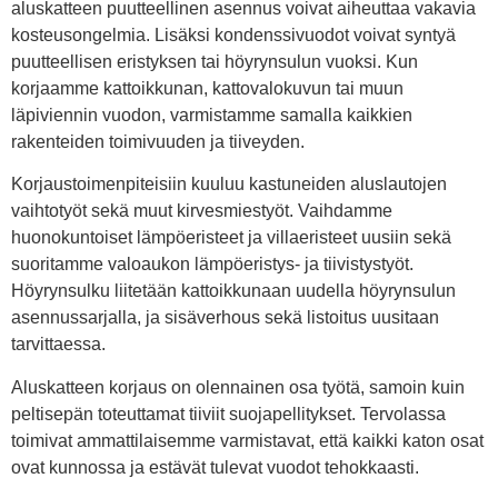
aluskatteen puutteellinen asennus voivat aiheuttaa vakavia
kosteusongelmia. Lisäksi kondenssivuodot voivat syntyä
puutteellisen eristyksen tai höyrynsulun vuoksi. Kun
korjaamme kattoikkunan, kattovalokuvun tai muun
läpiviennin vuodon, varmistamme samalla kaikkien
rakenteiden toimivuuden ja tiiveyden.
Korjaustoimenpiteisiin kuuluu kastuneiden aluslautojen
vaihtotyöt sekä muut kirvesmiestyöt. Vaihdamme
huonokuntoiset lämpöeristeet ja villaeristeet uusiin sekä
suoritamme valoaukon lämpöeristys- ja tiivistystyöt.
Höyrynsulku liitetään kattoikkunaan uudella höyrynsulun
asennussarjalla, ja sisäverhous sekä listoitus uusitaan
tarvittaessa.
Aluskatteen korjaus on olennainen osa työtä, samoin kuin
peltisepän toteuttamat tiiviit suojapellitykset. Tervolassa
toimivat ammattilaisemme varmistavat, että kaikki katon osat
ovat kunnossa ja estävät tulevat vuodot tehokkaasti.