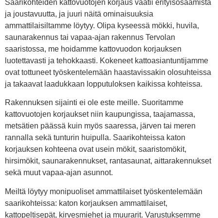
Saarikohteiden kattovuotojen korjaus vaatii erityisosaamista
ja joustavuutta, ja juuri näitä ominaisuuksia
ammattilaisiltamme löytyy. Olipa kyseessä mökki, huvila,
saunarakennus tai vapaa-ajan rakennus Tervolan
saaristossa, me hoidamme kattovuodon korjauksen
luotettavasti ja tehokkaasti. Kokeneet kattoasiantuntijamme
ovat tottuneet työskentelemään haastavissakin olosuhteissa
ja takaavat laadukkaan lopputuloksen kaikissa kohteissa.
Rakennuksen sijainti ei ole este meille. Suoritamme
kattovuotojen korjaukset niin kaupungissa, taajamassa,
metsätien päässä kuin myös saaressa, järven tai meren
rannalla sekä tunturin huipulla. Saarikohteissa katon
korjauksen kohteena ovat usein mökit, saaristomökit,
hirsimökit, saunarakennukset, rantasaunat, aittarakennukset
sekä muut vapaa-ajan asunnot.
Meiltä löytyy monipuoliset ammattilaiset työskentelemään
saarikohteissa: katon korjauksen ammattilaiset,
kattopeltisepät, kirvesmiehet ja muurarit. Varustuksemme