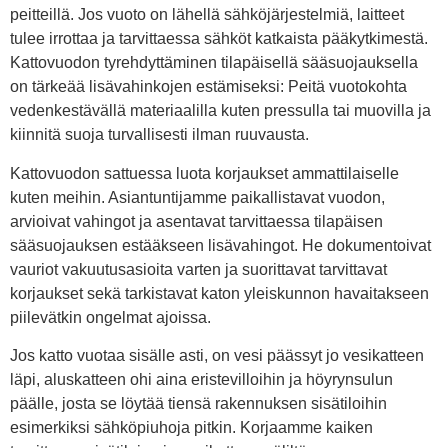
peitteillä. Jos vuoto on lähellä sähköjärjestelmiä, laitteet
tulee irrottaa ja tarvittaessa sähköt katkaista pääkytkimestä.
Kattovuodon tyrehdyttäminen tilapäisellä sääsuojauksella
on tärkeää lisävahinkojen estämiseksi: Peitä vuotokohta
vedenkestävällä materiaalilla kuten pressulla tai muovilla ja
kiinnitä suoja turvallisesti ilman ruuvausta.
Kattovuodon sattuessa luota korjaukset ammattilaiselle
kuten meihin. Asiantuntijamme paikallistavat vuodon,
arvioivat vahingot ja asentavat tarvittaessa tilapäisen
sääsuojauksen estääkseen lisävahingot. He dokumentoivat
vauriot vakuutusasioita varten ja suorittavat tarvittavat
korjaukset sekä tarkistavat katon yleiskunnon havaitakseen
piilevätkin ongelmat ajoissa.
Jos katto vuotaa sisälle asti, on vesi päässyt jo vesikatteen
läpi, aluskatteen ohi aina eristevilloihin ja höyrynsulun
päälle, josta se löytää tiensä rakennuksen sisätiloihin
esimerkiksi sähköpiuhoja pitkin. Korjaamme kaiken