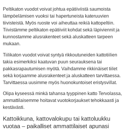
Peltikaton vuodot voivat johtua epätiiviistä saumoista
lämpöelämisen vuoksi tai hapertuneista kateruuvien
tiivisteistä. Myös ruoste voi aiheuttaa reikiä kattopeltiin.
Tiivistämme peltikaton epätiiviit kohdat sekä läpiviennit ja
kunnostamme alusrakenteet sekä aluskatteen tarpeen
mukaan.
Tiilikaton vuodot voivat syntyä rikkoutuneiden kattotiilien
takia esimerkiksi kaatuvan puun seurauksena tai
pakkasrapautumisen myötä. Vaihdamme rikkinäiset tiilet
sekä korjaamme alusrakenteet ja aluskatteen tarvittaessa.
Tarvittaessa uusimme myös huonokuntoiset eristysvillat.
Olipa kyseessä minkä tahansa tyyppinen katto Tervolassa,
ammattilaisemme hoitavat vuotokorjaukset tehokkaasti ja
kestävästi.
Kattoikkuna, kattovalokupu tai kattoluukku
vuotaa – paikalliset ammattilaiset apunasi