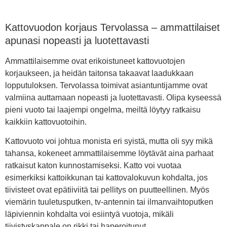
Kattovuodon korjaus Tervolassa – ammattilaiset
apunasi nopeasti ja luotettavasti
Ammattilaisemme ovat erikoistuneet kattovuotojen
korjaukseen, ja heidän taitonsa takaavat laadukkaan
lopputuloksen. Tervolassa toimivat asiantuntijamme ovat
valmiina auttamaan nopeasti ja luotettavasti. Olipa kyseessä
pieni vuoto tai laajempi ongelma, meiltä löytyy ratkaisu
kaikkiin kattovuotoihin.
Kattovuoto voi johtua monista eri syistä, mutta oli syy mikä
tahansa, kokeneet ammattilaisemme löytävät aina parhaat
ratkaisut katon kunnostamiseksi. Katto voi vuotaa
esimerkiksi kattoikkunan tai kattovalokuvun kohdalta, jos
tiivisteet ovat epätiiviitä tai pellitys on puutteellinen. Myös
viemärin tuuletusputken, tv-antennin tai ilmanvaihtoputken
läpiviennin kohdalta voi esiintyä vuotoja, mikäli
tiivistyskappale on rikki tai haperoitunut.