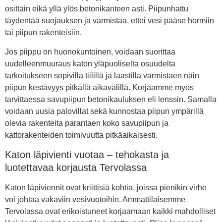
osittain eikä yllä ylös betonikanteen asti. Piipunhattu
täydentää suojauksen ja varmistaa, ettei vesi pääse hormiin
tai piipun rakenteisiin.
Jos piippu on huonokuntoinen, voidaan suorittaa
uudelleenmuuraus katon yläpuoliselta osuudelta
tarkoitukseen sopivilla tiilillä ja laastilla varmistaen näin
piipun kestävyys pitkällä aikavälillä. Korjaamme myös
tarvittaessa savupiipun betonikauluksen eli lenssin. Samalla
voidaan uusia palovillat sekä kunnostaa piipun ympärillä
olevia rakenteita parantaen koko savupiipun ja
kattorakenteiden toimivuutta pitkäaikaisesti.
Katon läpivienti vuotaa – tehokasta ja
luotettavaa korjausta Tervolassa
Katon läpiviennit ovat kriittisiä kohtia, joissa pienikin virhe
voi johtaa vakaviin vesivuotoihin. Ammattilaisemme
Tervolassa ovat erikoistuneet korjaamaan kaikki mahdolliset