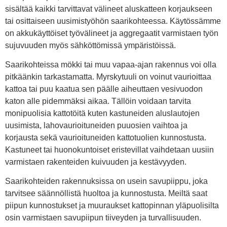
sisältää kaikki tarvittavat välineet aluskatteen korjaukseen
tai osittaiseen uusimistyöhön saarikohteessa. Käytössämme
on akkukäyttöiset työvälineet ja aggregaatit varmistaen työn
sujuvuuden myös sähköttömissä ympäristöissä.
Saarikohteissa mökki tai muu vapaa-ajan rakennus voi olla
pitkäänkin tarkastamatta. Myrskytuuli on voinut vaurioittaa
kattoa tai puu kaatua sen päälle aiheuttaen vesivuodon
katon alle pidemmäksi aikaa. Tällöin voidaan tarvita
monipuolisia kattotöitä kuten kastuneiden aluslautojen
uusimista, lahovaurioituneiden puuosien vaihtoa ja
korjausta sekä vaurioituneiden kattotuolien kunnostusta.
Kastuneet tai huonokuntoiset eristevillat vaihdetaan uusiin
varmistaen rakenteiden kuivuuden ja kestävyyden.
Saarikohteiden rakennuksissa on usein savupiippu, joka
tarvitsee säännöllistä huoltoa ja kunnostusta. Meiltä saat
piipun kunnostukset ja muuraukset kattopinnan yläpuolisilta
osin varmistaen savupiipun tiiveyden ja turvallisuuden.