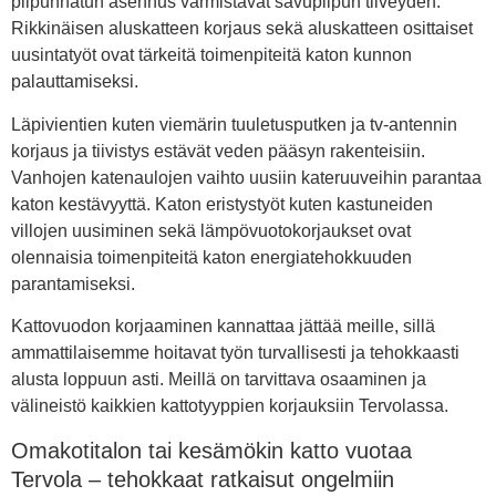
piipunhatun asennus varmistavat savupiipun tiiveyden.
Rikkinäisen aluskatteen korjaus sekä aluskatteen osittaiset
uusintatyöt ovat tärkeitä toimenpiteitä katon kunnon
palauttamiseksi.
Läpivientien kuten viemärin tuuletusputken ja tv-antennin
korjaus ja tiivistys estävät veden pääsyn rakenteisiin.
Vanhojen katenaulojen vaihto uusiin kateruuveihin parantaa
katon kestävyyttä. Katon eristystyöt kuten kastuneiden
villojen uusiminen sekä lämpövuotokorjaukset ovat
olennaisia toimenpiteitä katon energiatehokkuuden
parantamiseksi.
Kattovuodon korjaaminen kannattaa jättää meille, sillä
ammattilaisemme hoitavat työn turvallisesti ja tehokkaasti
alusta loppuun asti. Meillä on tarvittava osaaminen ja
välineistö kaikkien kattotyyppien korjauksiin Tervolassa.
Omakotitalon tai kesämökin katto vuotaa
Tervola – tehokkaat ratkaisut ongelmiin