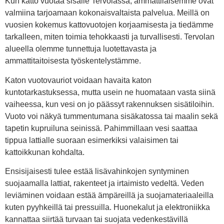
Kun katto vuotaa sisälle Tervolassa, ammattilaisemme ovat
valmiina tarjoamaan kokonaisvaltaista palvelua. Meillä on
vuosien kokemus kattovuotojen korjaamisesta ja tiedämme
tarkalleen, miten toimia tehokkaasti ja turvallisesti. Tervolan
alueella olemme tunnettuja luotettavasta ja
ammattitaitoisesta työskentelystämme.
Katon vuotovauriot voidaan havaita katon
kuntotarkastuksessa, mutta usein ne huomataan vasta siinä
vaiheessa, kun vesi on jo päässyt rakennuksen sisätiloihin.
Vuoto voi näkyä tummentumana sisäkatossa tai maalin sekä
tapetin kupruiluna seinissä. Pahimmillaan vesi saattaa
tippua lattialle suoraan esimerkiksi valaisimen tai
kattoikkunan kohdalta.
Ensisijaisesti tulee estää lisävahinkojen syntyminen
suojaamalla lattiat, rakenteet ja irtaimisto vedeltä. Veden
leviäminen voidaan estää ämpäreillä ja suojamateriaaleilla
kuten pyyhkeillä tai pressuilla. Huonekalut ja elektroniikka
kannattaa siirtää turvaan tai suojata vedenkestävillä