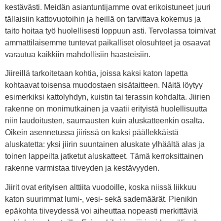
kestävästi. Meidän asiantuntijamme ovat erikoistuneet juuri
tällaisiin kattovuotoihin ja heillä on tarvittava kokemus ja
taito hoitaa työ huolellisesti loppuun asti. Tervolassa toimivat
ammattilaisemme tuntevat paikalliset olosuhteet ja osaavat
varautua kaikkiin mahdollisiin haasteisiin.
Jiireillä tarkoitetaan kohtia, joissa kaksi katon lapetta
kohtaavat toisensa muodostaen sisätaitteen. Näitä löytyy
esimerkiksi kattolyhdyn, kuistin tai terassin kohdalta. Jiirien
rakenne on monimutkainen ja vaatii erityistä huolellisuutta
niin laudoitusten, saumausten kuin aluskatteenkin osalta.
Oikein asennetussa jiirissä on kaksi päällekkäistä
aluskatetta: yksi jiirin suuntainen aluskate ylhäältä alas ja
toinen lappeilta jatketut aluskatteet. Tämä kerroksittainen
rakenne varmistaa tiiveyden ja kestävyyden.
Jiirit ovat erityisen alttiita vuodoille, koska niissä liikkuu
katon suurimmat lumi-, vesi- sekä sademäärät. Pienikin
epäkohta tiiveydessä voi aiheuttaa nopeasti merkittäviä