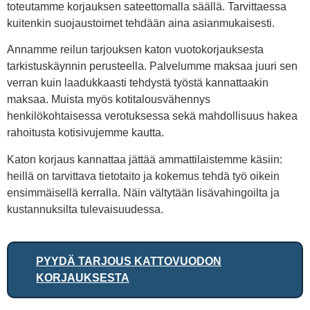
toteutamme korjauksen sateettomalla säällä. Tarvittaessa
kuitenkin suojaustoimet tehdään aina asianmukaisesti.
Annamme reilun tarjouksen katon vuotokorjauksesta
tarkistuskäynnin perusteella. Palvelumme maksaa juuri sen
verran kuin laadukkaasti tehdystä työstä kannattaakin
maksaa. Muista myös kotitalousvähennys
henkilökohtaisessa verotuksessa sekä mahdollisuus hakea
rahoitusta kotisivujemme kautta.
Katon korjaus kannattaa jättää ammattilaistemme käsiin:
heillä on tarvittava tietotaito ja kokemus tehdä työ oikein
ensimmäisellä kerralla. Näin vältytään lisävahingoilta ja
kustannuksilta tulevaisuudessa.
PYYDÄ TARJOUS KATTOVUODON
KORJAUKSESTA