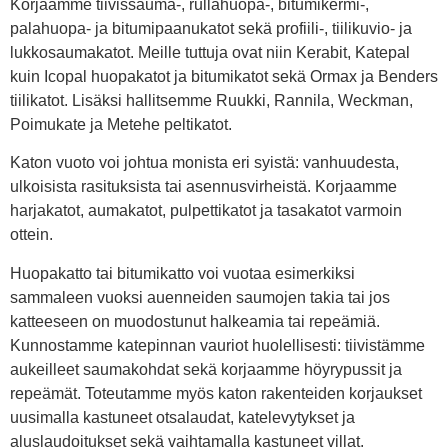
Korjaamme tiivissauma-, rullahuopa-, bitumikermi-,
palahuopa- ja bitumipaanukatot sekä profiili-, tiilikuvio- ja
lukkosaumakatot. Meille tuttuja ovat niin Kerabit, Katepal
kuin Icopal huopakatot ja bitumikatot sekä Ormax ja Benders
tiilikatot. Lisäksi hallitsemme Ruukki, Rannila, Weckman,
Poimukate ja Metehe peltikatot.
Katon vuoto voi johtua monista eri syistä: vanhuudesta,
ulkoisista rasituksista tai asennusvirheistä. Korjaamme
harjakatot, aumakatot, pulpettikatot ja tasakatot varmoin
ottein.
Huopakatto tai bitumikatto voi vuotaa esimerkiksi
sammaleen vuoksi auenneiden saumojen takia tai jos
katteeseen on muodostunut halkeamia tai repeämiä.
Kunnostamme katepinnan vauriot huolellisesti: tiivistämme
aukeilleet saumakohdat sekä korjaamme höyrypussit ja
repeämät. Toteutamme myös katon rakenteiden korjaukset
uusimalla kastuneet otsalaudat, katelevytykset ja
aluslaudoitukset sekä vaihtamalla kastuneet villat.