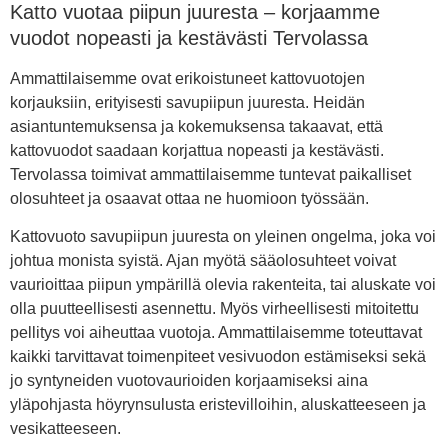
Katto vuotaa piipun juuresta – korjaamme
vuodot nopeasti ja kestävästi Tervolassa
Ammattilaisemme ovat erikoistuneet kattovuotojen
korjauksiin, erityisesti savupiipun juuresta. Heidän
asiantuntemuksensa ja kokemuksensa takaavat, että
kattovuodot saadaan korjattua nopeasti ja kestävästi.
Tervolassa toimivat ammattilaisemme tuntevat paikalliset
olosuhteet ja osaavat ottaa ne huomioon työssään.
Kattovuoto savupiipun juuresta on yleinen ongelma, joka voi
johtua monista syistä. Ajan myötä sääolosuhteet voivat
vaurioittaa piipun ympärillä olevia rakenteita, tai aluskate voi
olla puutteellisesti asennettu. Myös virheellisesti mitoitettu
pellitys voi aiheuttaa vuotoja. Ammattilaisemme toteuttavat
kaikki tarvittavat toimenpiteet vesivuodon estämiseksi sekä
jo syntyneiden vuotovaurioiden korjaamiseksi aina
yläpohjasta höyrynsulusta eristevilloihin, aluskatteeseen ja
vesikatteeseen.