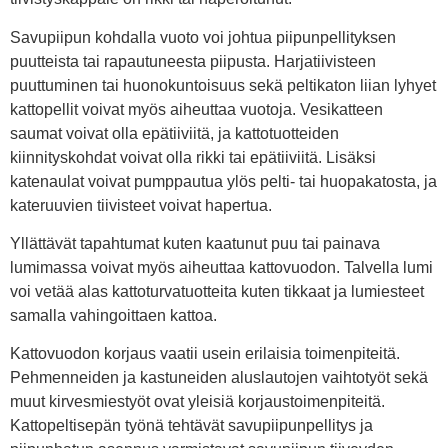
Savupiipun kohdalla vuoto voi johtua piipunpellityksen
puutteista tai rapautuneesta piipusta. Harjatiivisteen
puuttuminen tai huonokuntoisuus sekä peltikaton liian lyhyet
kattopellit voivat myös aiheuttaa vuotoja. Vesikatteen
saumat voivat olla epätiiviitä, ja kattotuotteiden
kiinnityskohdat voivat olla rikki tai epätiiviitä. Lisäksi
katenaulat voivat pumppautua ylös pelti- tai huopakatosta, ja
kateruuvien tiivisteet voivat hapertua.
Yllättävät tapahtumat kuten kaatunut puu tai painava
lumimassa voivat myös aiheuttaa kattovuodon. Talvella lumi
voi vetää alas kattoturvatuotteita kuten tikkaat ja lumiesteet
samalla vahingoittaen kattoa.
Kattovuodon korjaus vaatii usein erilaisia toimenpiteitä.
Pehmenneiden ja kastuneiden aluslautojen vaihtotyöt sekä
muut kirvesmiestyöt ovat yleisiä korjaustoimenpiteitä.
Kattopeltisepän työnä tehtävät savupiipunpellitys ja