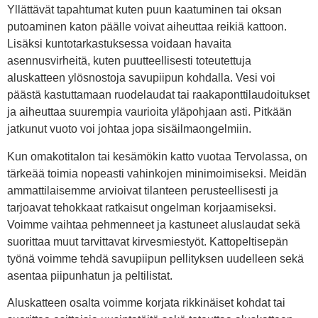
Yllättävät tapahtumat kuten puun kaatuminen tai oksan
putoaminen katon päälle voivat aiheuttaa reikiä kattoon.
Lisäksi kuntotarkastuksessa voidaan havaita
asennusvirheitä, kuten puutteellisesti toteutettuja
aluskatteen ylösnostoja savupiipun kohdalla. Vesi voi
päästä kastuttamaan ruodelaudat tai raakaponttilaudoitukset
ja aiheuttaa suurempia vaurioita yläpohjaan asti. Pitkään
jatkunut vuoto voi johtaa jopa sisäilmaongelmiin.
Kun omakotitalon tai kesämökin katto vuotaa Tervolassa, on
tärkeää toimia nopeasti vahinkojen minimoimiseksi. Meidän
ammattilaisemme arvioivat tilanteen perusteellisesti ja
tarjoavat tehokkaat ratkaisut ongelman korjaamiseksi.
Voimme vaihtaa pehmenneet ja kastuneet aluslaudat sekä
suorittaa muut tarvittavat kirvesmiestyöt. Kattopeltisepän
työnä voimme tehdä savupiipun pellityksen uudelleen sekä
asentaa piipunhatun ja peltilistat.
Aluskatteen osalta voimme korjata rikkinäiset kohdat tai