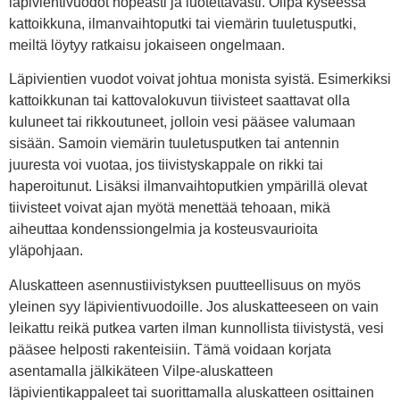
läpivientivuodot nopeasti ja luotettavasti. Olipa kyseessä
kattoikkuna, ilmanvaihtoputki tai viemärin tuuletusputki,
meiltä löytyy ratkaisu jokaiseen ongelmaan.
Läpivientien vuodot voivat johtua monista syistä. Esimerkiksi
kattoikkunan tai kattovalokuvun tiivisteet saattavat olla
kuluneet tai rikkoutuneet, jolloin vesi pääsee valumaan
sisään. Samoin viemärin tuuletusputken tai antennin
juuresta voi vuotaa, jos tiivistyskappale on rikki tai
haperoitunut. Lisäksi ilmanvaihtoputkien ympärillä olevat
tiivisteet voivat ajan myötä menettää tehoaan, mikä
aiheuttaa kondenssiongelmia ja kosteusvaurioita
yläpohjaan.
Aluskatteen asennustiivistyksen puutteellisuus on myös
yleinen syy läpivientivuodoille. Jos aluskatteeseen on vain
leikattu reikä putkea varten ilman kunnollista tiivistystä, vesi
pääsee helposti rakenteisiin. Tämä voidaan korjata
asentamalla jälkikäteen Vilpe-aluskatteen
läpivientikappaleet tai suorittamalla aluskatteen osittainen