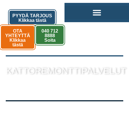
PYYDÄ TARJOUS
Klikkaa tästä
OTA
040 712
YHTEYTTÄ
8888
Klikkaa
Soita
tästä
KATTOREMONTTIPALVELUT
sekä muut kattotyöt laadukkaalla
toteutuksella!