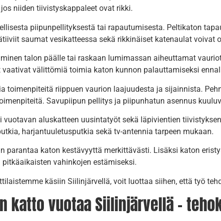
os niiden tiivistyskappaleet ovat rikki.
lisesta piipunpellityksestä tai rapautumisesta. Peltikaton tapau
tiiviit saumat vesikatteessa sekä rikkinäiset katenaulat voivat
minen talon päälle tai raskaan lumimassan aiheuttamat vauriot 
t vaativat välittömiä toimia katon kunnon palauttamiseksi ennal
ia toimenpiteitä riippuen vaurion laajuudesta ja sijainnista. Pe
oimenpiteitä. Savupiipun pellitys ja piipunhatun asennus kuuluv
i vuotavan aluskatteen uusintatyöt sekä läpivientien tiivistykse
putkia, harjantuuletusputkia sekä tv-antennia tarpeen mukaan.
n parantaa katon kestävyyttä merkittävästi. Lisäksi katon erist
 pitkäaikaisten vahinkojen estämiseksi.
istemme käsiin Siilinjärvellä, voit luottaa siihen, että työ tehd
 katto vuotaa Siilinjärvellä – teho