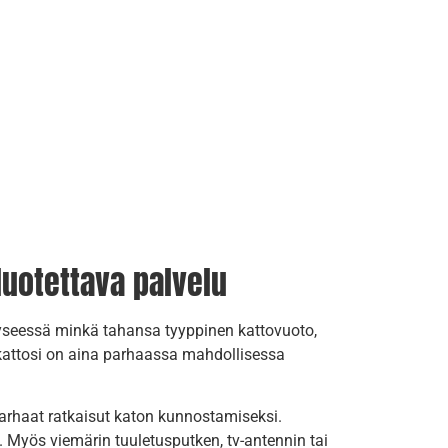
luotettava palvelu
kyseessä minkä tahansa tyyppinen kattovuoto,
 kattosi on aina parhaassa mahdollisessa
parhaat ratkaisut katon kunnostamiseksi.
. Myös viemärin tuuletusputken, tv-antennin tai