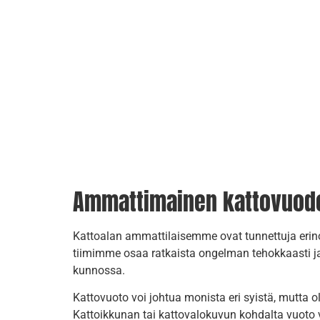
Ammattimainen kattovuodon 
Kattoalan ammattilaisemme ovat tunnettuja erino
tiimimme osaa ratkaista ongelman tehokkaasti ja 
kunnossa.
Kattovuoto voi johtua monista eri syistä, mutta
Kattoikkunan tai kattovalokuvun kohdalta vuoto vo