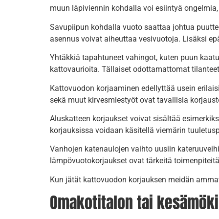
muun läpiviennin kohdalla voi esiintyä ongelmia, j
Savupiipun kohdalla vuoto saattaa johtua puutteel
asennus voivat aiheuttaa vesivuotoja. Lisäksi epä
Yhtäkkiä tapahtuneet vahingot, kuten puun kaatu
kattovaurioita. Tällaiset odottamattomat tilantee
Kattovuodon korjaaminen edellyttää usein erilais
sekä muut kirvesmiestyöt ovat tavallisia korjaust
Aluskatteen korjaukset voivat sisältää esimerkiks
korjauksissa voidaan käsitellä viemärin tuuletus
Vanhojen katenaulojen vaihto uusiin kateruuveihi
lämpövuotokorjaukset ovat tärkeitä toimenpiteitä
Kun jätät kattovuodon korjauksen meidän ammattila
Omakotitalon tai kesämökin