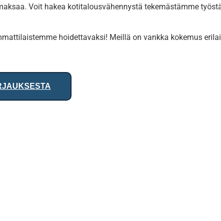
 maksaa. Voit hakea kotitalousvähennystä tekemästämme työstä
 ammattilaistemme hoidettavaksi! Meillä on vankka kokemus erila
RJAUKSESTA