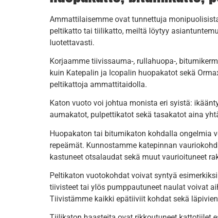
Ammattilaisemme ovat tunnettuja monipuolisista ta
peltikatto tai tiilikatto, meiltä löytyy asiantunt
luotettavasti.
Korjaamme tiivissauma-, rullahuopa-, bitumikermi-,
kuin Katepalin ja Icopalin huopakatot sekä Orma
peltikattoja ammattitaidolla.
Katon vuoto voi johtua monista eri syistä: ikään
aumakatot, pulpettikatot sekä tasakatot aina yhtä
Huopakaton tai bitumikaton kohdalla ongelmia v
repeämät. Kunnostamme katepinnan vauriokohdat
kastuneet otsalaudat sekä muut vaurioituneet r
Peltikaton vuotokohdat voivat syntyä esimerkik
tiivisteet tai ylös pumppautuneet naulat voivat a
Tiivistämme kaikki epätiiviit kohdat sekä läpivien
Tiilikaton haasteita ovat rikkoutuneet kattotiil