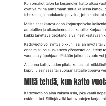
Kun omakotitalon tai kesämökin katto alkaa vuot
ovat valmiina auttamaan sinua kaikissa kattovuoto
tehokasta ja laadukasta palvelua, jotta kotisi tai
Meiltä saat kattovuodon korjauspalvelut kaikenla
autotallien ja ulkorakennusten katoille. Korjaamme
kaikki tarvittava tietotaito ja välineet kestävään
Kattovuoto voi syntyä pikkuhiljaa iän myötä tai 
ongelmia: jos aluskatteen ylösnostot on jätetty t
vaurioita yläpohjaan. Pitkään jatkunut vuoto voi
Älä anna kattovuodon pilata kotiasi tai mökkiäs
kupruilu seinässä tai suoraan lattialle tippuva
Mitä tehdä, kun katto vuota
Kattovuoto on aina vakava asia, joka vaatii nope
estämiseksi. Siilinjärvellä kattovuotojen korjaa