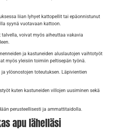
ksessa liian lyhyet kattopellit tai epäonnistunut
 olla syynä vuotavaan kattoon.
talvella, voivat myös aiheuttaa vakavia
leen.
hmenneiden ja kastuneiden aluslautojen vaihtotyöt
at myös yleisiin toimiin peltisepän työnä.
n ja ylösnostojen toteutuksen. Läpivientien
ystyöt kuten kastuneiden villojen uusiminen sekä
ään perusteellisesti ja ammattitaidolla.
kas apu lähelläsi