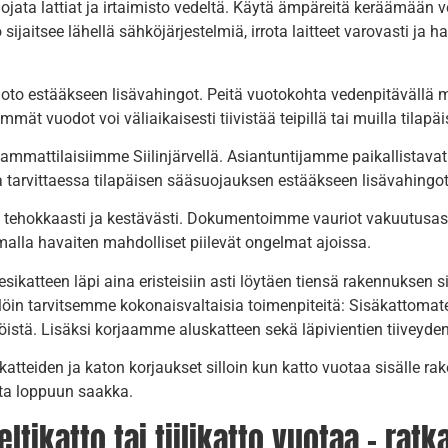
ta lattiat ja irtaimisto vedeltä. Käytä ämpäreitä keräämään ve
o sijaitsee lähellä sähköjärjestelmiä, irrota laitteet varovasti j
oto estääkseen lisävahingot. Peitä vuotokohta vedenpitävällä mat
mät vuodot voi väliaikaisesti tiivistää teipillä tai muilla tilapäi
ä ammattilaisiimme Siilinjärvellä. Asiantuntijamme paikallistava
a tarvittaessa tilapäisen sääsuojauksen estääkseen lisävahingot
ehokkaasti ja kestävästi. Dokumentoimme vauriot vakuutusasio
alla havaiten mahdolliset piilevät ongelmat ajoissa.
esikatteen läpi aina eristeisiin asti löytäen tiensä rakennuksen s
löin tarvitsemme kokonaisvaltaisia toimenpiteitä: Sisäkattomater
ä töistä. Lisäksi korjaamme aluskatteen sekä läpivientien tiive
eiden ja katon korjaukset silloin kun katto vuotaa sisälle rak
ta loppuun saakka.
tikatto tai tiilikatto vuotaa – ratka