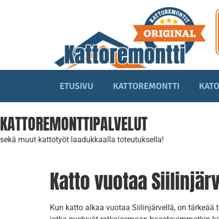
ETUSIVU
KATTOREMONTTI
KATO
KATTOREMONTTIPALVELUT
sekä muut kattotyöt laadukkaalla toteutuksella!
Katto vuotaa Siilinjärv
Kun katto alkaa vuotaa Siilinjärvellä, on tärkeää