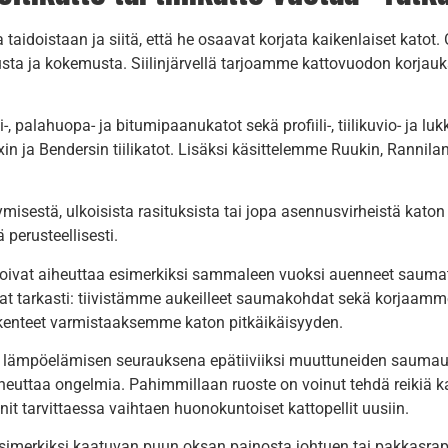
idoistaan ja siitä, että he osaavat korjata kaikenlaiset katot.
emusta ja kokemusta. Siilinjärvellä tarjoamme kattovuodon korjauks
 palahuopa- ja bitumipaanukatot sekä profiili-, tiilikuvio- ja lu
xin ja Bendersin tiilikatot. Lisäksi käsittelemme Ruukin, Ranni
tymisestä, ulkoisista rasituksista tai jopa asennusvirheistä ka
 perusteellisesti.
oivat aiheuttaa esimerkiksi sammaleen vuoksi auenneet sauma
 tarkasti: tiivistämme aukeilleet saumakohdat sekä korjaamme
akenteet varmistaaksemme katon pitkäikäisyyden.
si lämpöelämisen seurauksena epätiiviiksi muuttuneiden saumau
iheuttaa ongelmia. Pahimmillaan ruoste on voinut tehdä reikiä ka
nit tarvittaessa vaihtaen huonokuntoiset kattopellit uusiin.
et esimerkiksi kaatuvan puun oksan painosta johtuen tai pakkas