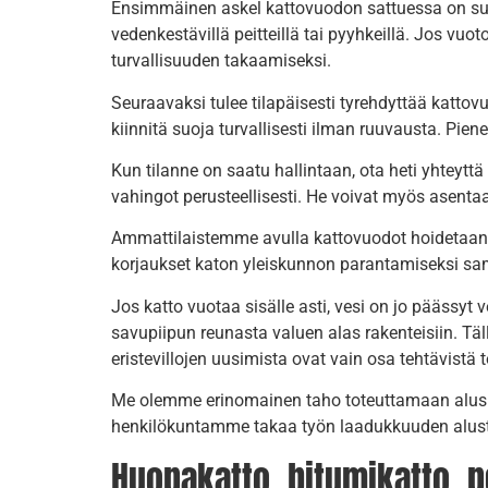
Ensimmäinen askel kattovuodon sattuessa on suoja
vedenkestävillä peitteillä tai pyyhkeillä. Jos vuot
turvallisuuden takaamiseksi.
Seuraavaksi tulee tilapäisesti tyrehdyttää kattovu
kiinnitä suoja turvallisesti ilman ruuvausta. Pienem
Kun tilanne on saatu hallintaan, ota heti yhteytt
vahingot perusteellisesti. He voivat myös asenta
Ammattilaistemme avulla kattovuodot hoidetaan t
korjaukset katon yleiskunnon parantamiseksi sam
Jos katto vuotaa sisälle asti, vesi on jo päässyt v
savupiipun reunasta valuen alas rakenteisiin. Täl
eristevillojen uusimista ovat vain osa tehtävist
Me olemme erinomainen taho toteuttamaan aluskatt
henkilökuntamme takaa työn laadukkuuden alus
Huopakatto, bitumikatto, pel