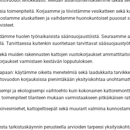
ovuodot tehokkaasti. Meidän asiantuntemuksemme takaa sen, että
sia toimenpiteitä. Korjaamme ja tiivistämme vesikatteen sekä ka
nnostamme aluskatteen ja vaihdamme huonokuntoiset puuosat se
isteet.
dämme huolen työnaikaisista säänsuojaustöistä. Seuraamme akti
. Tarvittaessa kuitenkin suoritetaan tarvittavat sääsuojaustyöt
kä muiden rakennusten kattojen vuotokorjaukset ammattitaito
korjaukset varmistaen kestävän lopputuloksen.
aan: käytämme oikeita menetelmiä sekä laadukkaita tarvikkeit
ttovuodon korjauksissa pienintäkään yksityiskohtaa unohtamat
sempi ja ekologisempi vaihtoehto kuin kokonainen kattoremontt
at toimenpiteet tilanteen mukaan varmistaakseen pitkäikäisen ra
, kirvesmiehet, kattopeltisepät sekä muurarit valmiina kunnosta
ta tarkistuskäynnin perusteella arvioiden tarpeesi yksityiskoh