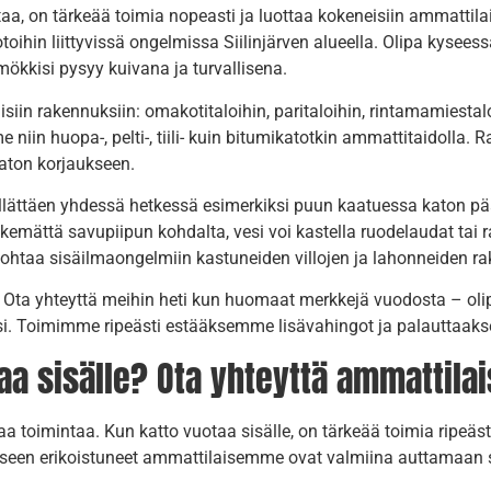
aa, on tärkeää toimia nopeasti ja luottaa kokeneisiin ammattil
ihin liittyvissä ongelmissa Siilinjärven alueella. Olipa kysees
 mökkisi pysyy kuivana ja turvallisena.
isiin rakennuksiin: omakotitaloihin, paritaloihin, rintamamiest
 niin huopa-, pelti-, tiili- kuin bitumikatotkin ammattitaidolla. 
 katon korjaukseen.
yllättäen yhdessä hetkessä esimerkiksi puun kaatuessa katon pä
ekemättä savupiipun kohdalta, vesi voi kastella ruodelaudat tai
 johtaa sisäilmaongelmiin kastuneiden villojen ja lahonneiden ra
i! Ota yhteyttä meihin heti kun huomaat merkkejä vuodosta – o
 vesi. Toimimme ripeästi estääksemme lisävahingot ja palauttaa
a sisälle? Ota yhteyttä ammattilaisi
aa toimintaa. Kun katto vuotaa sisälle, on tärkeää toimia ripeäs
miseen erikoistuneet ammattilaisemme ovat valmiina auttamaan s