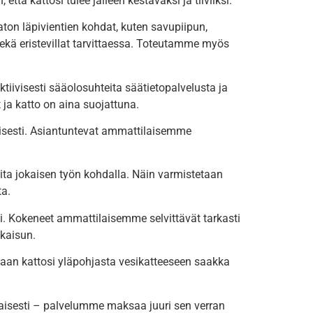
 kattosi tulee jälleen kestäväksi ja tiiviiksi.
ton läpivientien kohdat, kuten savupiipun,
kä eristevillat tarvittaessa. Toteutamme myös
ivisesti sääolosuhteita säätietopalvelusta ja
 ja katto on aina suojattuna.
isesti. Asiantuntevat ammattilaisemme
a jokaisen työn kohdalla. Näin varmistetaan
ta.
i. Kokeneet ammattilaisemme selvittävät tarkasti
tkaisun.
maan kattosi yläpohjasta vesikatteeseen saakka
taisesti – palvelumme maksaa juuri sen verran