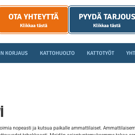
OTA YHTEYTTÄ
PYYDÄ TARJOU
Klikkaa tästä
Klikkaa tästä
N KORJAUS
KATTOHUOLTO
KATTOTYÖT
YHT
i
 toimia nopeasti ja kutsua paikalle ammattilaiset. Ammattilaise