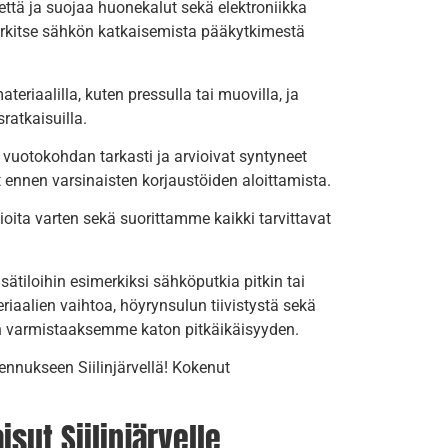
ttä ja suojaa huonekalut sekä elektroniikka
a harkitse sähkön katkaisemista pääkytkimestä
eriaalilla, kuten pressulla tai muovilla, ja
sratkaisuilla.
t vuotokohdan tarkasti ja arvioivat syntyneet
 ennen varsinaisten korjaustöiden aloittamista.
ita varten sekä suorittamme kaikki tarvittavat
isätiloihin esimerkiksi sähköputkia pitkin tai
iaalien vaihtoa, höyrynsulun tiivistystä sekä
yden varmistaaksemme katon pitkäikäisyyden.
ennukseen Siilinjärvellä! Kokenut
isut Siilinjärvelle