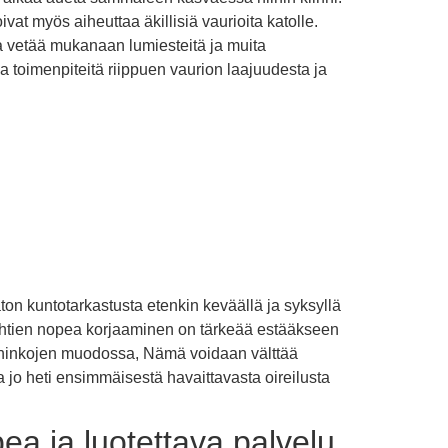
vat myös aiheuttaa äkillisiä vaurioita katolle.
a vetää mukanaan lumiesteitä ja muita
ia toimenpiteitä riippuen vaurion laajuudesta ja
ton kuntotarkastusta etenkin keväällä ja syksyllä
kohtien nopea korjaaminen on tärkeää estääkseen
vahinkojen muodossa, Nämä voidaan välttää
 jo heti ensimmäisestä havaittavasta oireilusta
ea ja luotettava palvelu