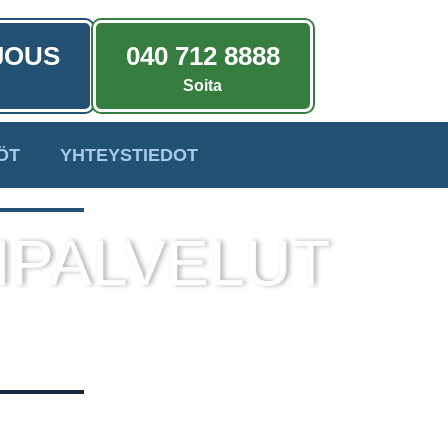
JOUS
040 712 8888
Soita
ÖT
YHTEYSTIEDOT
IPALVELUT
a