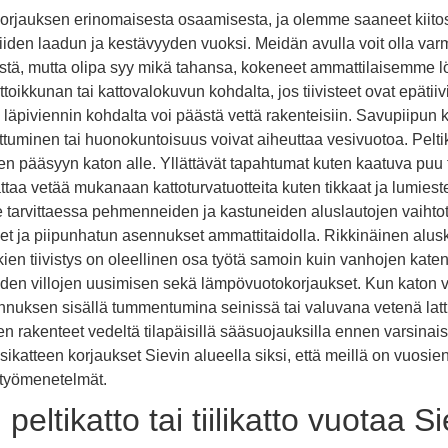
orjauksen erinomaisesta osaamisesta, ja olemme saaneet kiitost
iden laadun ja kestävyyden vuoksi. Meidän avulla voit olla varma
syistä, mutta olipa syy mikä tahansa, kokeneet ammattilaisemme l
oikkunan tai kattovalokuvun kohdalta, jos tiivisteet ovat epätiivi
 läpiviennin kohdalta voi päästä vettä rakenteisiin. Savupiipun
ttuminen tai huonokuntoisuus voivat aiheuttaa vesivuotoa. Peltikat
 pääsyyn katon alle. Yllättävät tapahtumat kuten kaatuva puu t
ttaa vetää mukanaan kattoturvatuotteita kuten tikkaat ja lumiest
tarvittaessa pehmenneiden ja kastuneiden aluslautojen vaihtot
t ja piipunhatun asennukset ammattitaidolla. Rikkinäinen alusk
en tiivistys on oleellinen osa työtä samoin kuin vanhojen katen
iden villojen uusimisen sekä lämpövuotokorjaukset. Kun katon v
ennuksen sisällä tummentumina seinissä tai valuvana vetenä latt
en rakenteet vedeltä tilapäisillä sääsuojauksilla ennen varsina
esikatteen korjaukset Sievin alueella siksi, että meillä on vuosie
 työmenetelmät.
peltikatto tai tiilikatto vuotaa S