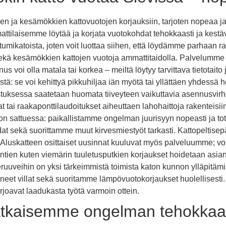
n ja kesämökkien kattovuotojen korjauksiin, tarjoten nopeaa ja 
ttilaisemme löytää ja korjata vuotokohdat tehokkaasti ja kestävä
a bitumikatoista, joten voit luottaa siihen, että löydämme parhaan 
sekä kesämökkien kattojen vuotoja ammattitaidolla. Palvelumme 
voi olla matala tai korkea – meiltä löytyy tarvittava tietotaito
ystä: se voi kehittyä pikkuhiljaa iän myötä tai yllättäen yhdessä
uksessa saatetaan huomata tiiveyteen vaikuttavia asennusvirheit
t tai raakaponttilaudoitukset aiheuttaen lahohaittoja rakenteisi
on sattuessa: paikallistamme ongelman juurisyyn nopeasti ja tot
sekä suorittamme muut kirvesmiestyöt tarkasti. Kattopeltisepät
. Aluskatteen osittaiset uusinnat kuuluvat myös palveluumme; vo
entien kuten viemärin tuuletusputkien korjaukset hoidetaan asi
uuveihin on yksi tärkeimmistä toimista katon kunnon ylläpitämisek
t villat sekä suoritamme lämpövuotokorjaukset huolellisesti. K
rjoavat laadukasta työtä varmoin ottein.
atkaisemme ongelman tehokkaast