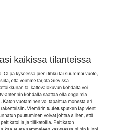
i kaikissa tilanteissa
 Olipa kyseessä pieni tihku tai suurempi vuoto,
iitä, että voimme tarjota Sievissä
Kattoikkunan tai kattovalokuvun kohdalta voi
i tv-antennin kohdalla saattaa olla ongelmia
si. Katon vuotaminen voi tapahtua monesta eri
 rakenteisiin. Viemärin tuuletusputken läpivienti
unhatun puuttuminen voivat johtaa siihen, että
ikatoilla ja tiilikatoilla. Peltikaton
at alkaa aueta sammaleen kasvaessa niihin kiinni.