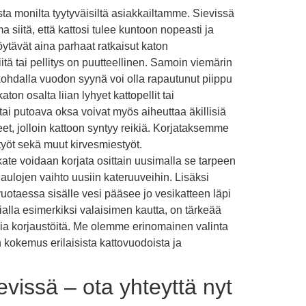
a monilta tyytyväisiltä asiakkailtamme. Sievissä
 siitä, että kattosi tulee kuntoon nopeasti ja
öytävät aina parhaat ratkaisut katon
itä tai pellitys on puutteellinen. Samoin viemärin
 kohdalla vuodon syynä voi olla rapautunut piippu
on osalta liian lyhyet kattopellit tai
ai putoava oksa voivat myös aiheuttaa äkillisiä
eet, jolloin kattoon syntyy reikiä. Korjataksemme
yöt sekä muut kirvesmiestyöt.
ate voidaan korjata osittain uusimalla se tarpeen
aulojen vaihto uusiin kateruuveihin. Lisäksi
uotaessa sisälle vesi pääsee jo vesikatteen läpi
ialla esimerkiksi valaisimen kautta, on tärkeää
isia korjaustöitä. Me olemme erinomainen valinta
n kokemus erilaisista kattovuodoista ja
ievissä – ota yhteyttä nyt