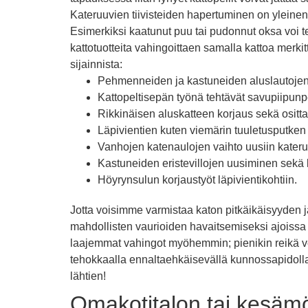
Kateruuvien tiivisteiden hapertuminen on yleinen o
Esimerkiksi kaatunut puu tai pudonnut oksa voi 
kattotuotteita vahingoittaen samalla kattoa merkit
sijainnista:
Pehmenneiden ja kastuneiden aluslautojen 
Kattopeltisepän työnä tehtävät savupiipunp
Rikkinäisen aluskatteen korjaus sekä osittai
Läpivientien kuten viemärin tuuletusputken ko
Vanhojen katenaulojen vaihto uusiin kateru
Kastuneiden eristevillojen uusiminen sekä
Höyrynsulun korjaustyöt läpivientikohtiin.
Jotta voisimme varmistaa katon pitkäikäisyyden j
mahdollisten vaurioiden havaitsemiseksi ajoissa
laajemmat vahingot myöhemmin; pienikin reikä v
tehokkaalla ennaltaehkäisevällä kunnossapidolla 
lähtien!
Omakotitalon tai kesämö