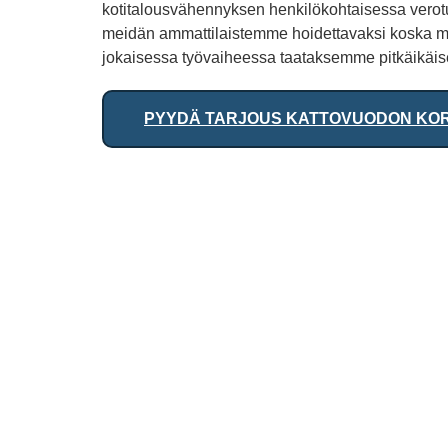
kotitalousvähennyksen henkilökohtaisessa verot
meidän ammattilaistemme hoidettavaksi koska mei
jokaisessa työvaiheessa taataksemme pitkäikäise
PYYDÄ TARJOUS KATTOVUODON KO