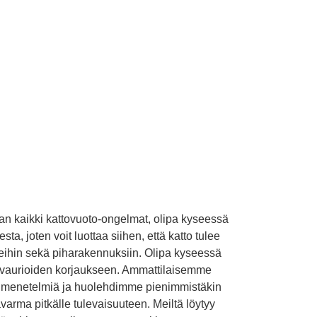
an kaikki kattovuoto-ongelmat, olipa kyseessä
a, joten voit luottaa siihen, että katto tulee
keihin sekä piharakennuksiin. Olipa kyseessä
tovaurioiden korjaukseen. Ammattilaisemme
ita menetelmiä ja huolehdimme pienimmistäkin
varma pitkälle tulevaisuuteen. Meiltä löytyy