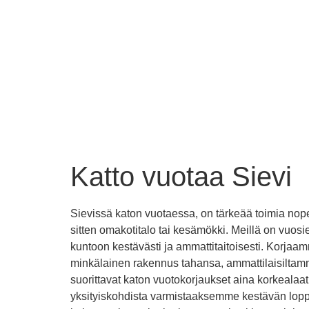
Katto vuotaa Sievi
Sievissä katon vuotaessa, on tärkeää toimia nop
sitten omakotitalo tai kesämökki. Meillä on vuosie
kuntoon kestävästi ja ammattitaitoisesti. Korjaa
minkälainen rakennus tahansa, ammattilaisiltam
suorittavat katon vuotokorjaukset aina korkealaa
yksityiskohdista varmistaaksemme kestävän lopputu