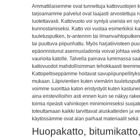
Ammattilaisemme ovat tunnettuja kattovuotojen k
tarjoamamme palvelut ovat laajasti arvostettuja ni
luotettavasti. Kattovuoto voi syntyä useista eri 
kunnostamiseksi. Katto voi vuotaa esimerkiksi katt
tuuletusputken, tv-antennin tai ilmanvaihtoputken
tai puuttuva piipunhattu. Myös harjatiivisteen puu
epäonnistunut asennusladonta voivat johtaa veden
vaurioita katolle. Talvella painava lumimassa saa
kattovuodot mahdollisimman tehokkaasti teemme 
Kattopeltiseppämme hoitavat savupiipunpellitykse
mukaan. Läpivientien kuten viemärin tuuletusputki
voimme suorittaa katon eristystyöt kuten kastune
aina eristevilloihin asti ennen kuin se näkyy rak
toimia ripeästi vahinkojen minimoimiseksi suojat
toteuttamaan kaikki tarvittavat aluskatteiden ja v
käytössämme ovat alan parhaat materiaalit sekä
Huopakatto, bitumikatto, 