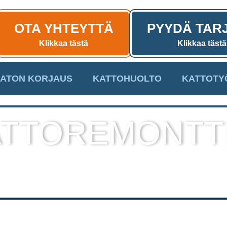
OTA YHTEYTTÄ
PYYDÄ TAR
Klikkaa tästä
Klikkaa tästä
ATON KORJAUS
KATTOHUOLTO
KATTOTY
TTOREMONTT
sekä muut kattotyöt laadukkaall
toteutuksella!