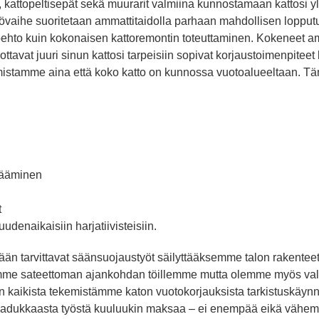
t, kattopeltisepät sekä muurarit valmiina kunnostamaan kattosi 
vaihe suoritetaan ammattitaidolla parhaan mahdollisen lopputu
oehto kuin kokonaisen kattoremontin toteuttaminen. Kokeneet a
ottavat juuri sinun kattosi tarpeisiin sopivat korjaustoimenpitee
istamme aina että koko katto on kunnossa vuotoalueeltaan. Tämä
isääminen
t
udenaikaisiin harjatiivisteisiin.
ään tarvittavat säänsuojaustyöt säilyttääksemme talon rakenteet
emme sateettoman ajankohdan töillemme mutta olemme myös val
 kaikista tekemistämme katon vuotokorjauksista tarkistuskäynni
 laadukkaasta työstä kuuluukin maksaa – ei enempää eikä vähe