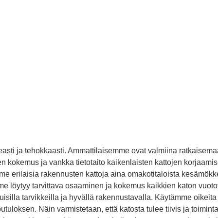
easti ja tehokkaasti. Ammattilaisemme ovat valmiina ratkaisema
n kokemus ja vankka tietotaito kaikenlaisten kattojen korjaamisest
mme erilaisia rakennusten kattoja aina omakotitaloista kesämök
me löytyy tarvittava osaaminen ja kokemus kaikkien katon vuo
tuisilla tarvikkeilla ja hyvällä rakennustavalla. Käytämme oike
loksen. Näin varmistetaan, että katosta tulee tiivis ja toiminta