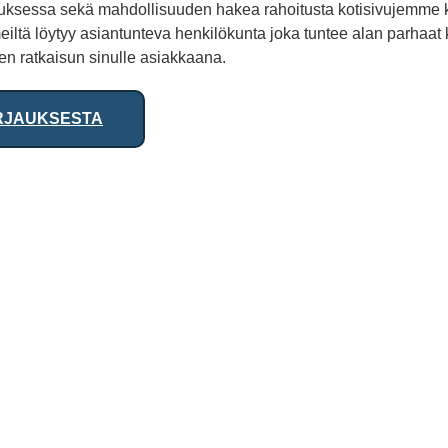
uksessa sekä mahdollisuuden hakea rahoitusta kotisivujemme k
ltä löytyy asiantunteva henkilökunta joka tuntee alan parhaa
n ratkaisun sinulle asiakkaana.
RJAUKSESTA