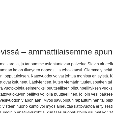
vissä – ammattilaisemme apunas
stareita, ja tarjoamme asiantuntevaa palvelua Sievin alueella.
amaan katon tiiveyden nopeasti ja tehokkaasti. Olemme ylpeitä s
n lopputuloksen. Kattovuodot voivat johtua monista eri syistä. 
teet ovat kuluneet. Läpivientien, kuten viemärin tuuletusputken ta
tyä vuotokohtia esimerkiksi puutteellisen piipunpellityksen vuok
attovalokuvun pellitys voi olla puutteellinen, jolloin vesi pääsee
taa vesivuodon yläpohjaan. Myös savupiipun rapautuminen tai piip
isteen huono kunto voi myös aiheuttaa kattovuotoa erityisesti pelt
ä saumoihin epätiiviyskohtia, kun taas huopakatoilla saumat voiv