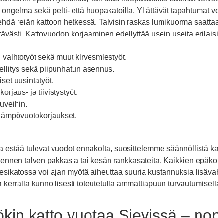
ngelma sekä pelti- että huopakatoilla. Yllättävät tapahtumat voi
tehdä reiän kattoon hetkessä. Talvisin raskas lumikuorma saatta
tävästi. Kattovuodon korjaaminen edellyttää usein useita erilais
vaihtotyöt sekä muut kirvesmiestyöt.
ellitys sekä piipunhatun asennus.
set uusintatyöt.
rjaus- ja tiivistystyöt.
uveihin.
 lämpövuotokorjaukset.
a estää tulevat vuodot ennakolta, suosittelemme säännöllistä ka
 ennen talven pakkasia tai kesän rankkasateita. Kaikkien epä
esikatossa voi ajan myötä aiheuttaa suuria kustannuksia lisä
kerralla kunnollisesti toteutetulla ammattiapuun turvautumisella
kin katto vuotaa Sievissä – nop