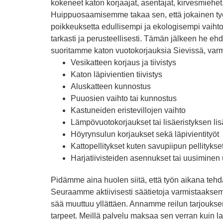
kokeneet katon korjaajat, asentajat, kirvesmiehe
Huippuosaamisemme takaa sen, että jokainen työ
poikkeuksetta edullisempi ja ekologisempi vaiht
tarkasti ja perusteellisesti. Tämän jälkeen he ehd
suoritamme katon vuotokorjauksia Sievissä, varm
Vesikatteen korjaus ja tiivistys
Katon läpivientien tiivistys
Aluskatteen kunnostus
Puuosien vaihto tai kunnostus
Kastuneiden eristevillojen vaihto
Lämpövuotokorjaukset tai lisäeristyksen l
Höyrynsulun korjaukset sekä läpivientityöt
Kattopellitykset kuten savupiipun pellitykse
Harjatiivisteiden asennukset tai uusiminen u
Pidämme aina huolen siitä, että työn aikana tehd
Seuraamme aktiivisesti säätietoja varmistaaks
sää muuttuu yllättäen. Annamme reilun tarjouksen
tarpeet. Meillä palvelu maksaa sen verran kuin