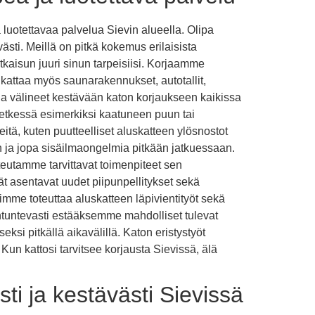
luotettavaa palvelua Sievin alueella. Olipa
sti. Meillä on pitkä kokemus erilaisista
ratkaisun juuri sinun tarpeisiisi. Korjaamme
kattaa myös saunarakennukset, autotallit,
 ja välineet kestävään katon korjaukseen kaikissa
 hetkessä esimerkiksi kaatuneen puun tai
ä, kuten puutteelliset aluskatteen ylösnostot
in ja jopa sisäilmaongelmia pitkään jatkuessaan.
eutamme tarvittavat toimenpiteet sen
 asentavat uudet piipunpellitykset sekä
imme toteuttaa aluskatteen läpivientityöt sekä
antuntevasti estääksemme mahdolliset tulevat
si pitkällä aikavälillä. Katon eristystyöt
un kattosi tarvitsee korjausta Sievissä, älä
i ja kestävästi Sievissä