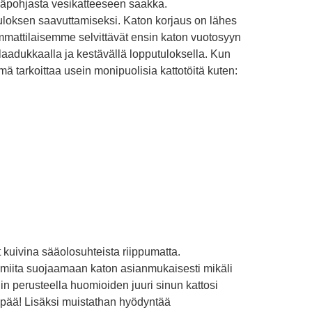
yläpohjasta vesikatteeseen saakka.
loksen saavuttamiseksi. Katon korjaus on lähes
mmattilaisemme selvittävät ensin katon vuotosyyn
t laadukkaalla ja kestävällä lopputuloksella. Kun
 tarkoittaa usein monipuolisia kattotöitä kuten:
 kuivina sääolosuhteista riippumatta.
miita suojaamaan katon asianmukaisesti mikäli
n perusteella huomioiden juuri sinun kattosi
mpää! Lisäksi muistathan hyödyntää