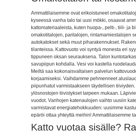
Ammattilaisemme ovat erikoistuneet omakotitaloje
kyseessä vanha talo tai uusi mökki, osaavat amma
kattomateriaaleista, kuten huopa-, pelti-, tiili- j
omakotitalojen, paritalojen, rintamamiestalojen 
autokatokset sekä muut piharakennukset. Rakennus 
tilanteissa. Kattovuoto voi syntyä monesta eri sy
tippuneen oksan seurauksena. Talon kuntotarkast
savupiipun kohdalla. Vesi voi kastella ruodelauda
Meiltä saa kokonaisvaltaisen palvelun kattovuod
korjaamiseksi. Vaihdamme pehmenneet aluslaudat 
piipunhatut varmistaakseen täydellisen tiiviyden
ylösnostojen tiivistykset tarpeen mukaan. Läpivi
vuodot. Vanhojen katenaulojen vaihto uusiin kater
varmistavat energiatehokkuuden: uusimme kastunee
epäröi ottaa yhteyttä meihin! Ammattilaisemme ta
Katto vuotaa sisälle? R