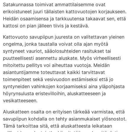
Satakunnassa toimivat ammattilaisemme ovat
erikoistuneet juuri tällaisten kattovuotojen korjaukseen.
Heidän osaamisensa ja tarkkuutensa takaavat sen, että
kattosi on pian jälleen tiivis ja kestävä.
Kattovuoto savupiipun juuresta on valitettavan yleinen
ongelma, jonka taustalla voivat olla ajan myötä
syntyneet vauriot, sääolosuhteiden rasitukset tai
puutteellisesti asennettu aluskate. Myös virheellisesti
mitoitettu pellitys voi aiheuttaa vuotoja. Meidän
asiantuntijamme toteuttavat kaikki tarvittavat
toimenpiteet sekä vesivuodon estämiseksi että jo
syntyneiden vahinkojen korjaamiseksi aina yläpohjasta
höyrynsulusta eristevilloihin, aluskatteeseen ja
vesikatteeseen.
Aluskatteen osalta on erityisen tärkeää varmistaa, että
savupiipun kohdalla on tehty asianmukaiset ylösnostot.
Tämä tarkoittaa sitä, että aluskatteesta leikataan