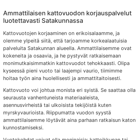
Ammattilaisen kattovuodon korjauspalvelut
luotettavasti Satakunnassa
Kattovuotojen korjaaminen on erikoisalaamme, ja
olemme ylpeitä siitä, että tarjoamme korkealaatuisia
palveluita Satakunnan alueella. Ammattilaisemme ovat
kokeneita ja osaavia, ja he pystyvät ratkaisemaan
monimutkaisimmatkin kattovuodot tehokkaasti. Olipa
kyseessä pieni vuoto tai laajempi vaurio, tiimimme
hoitaa työn aina huolellisesti ja ammattitaitoisesti.
Kattovuoto voi johtua monista eri syistä. Se saattaa olla
seurausta vanhentuneista materiaaleista,
asennusvirheistä tai ulkoisista tekijöistä kuten
myrskyvaurioista. Riippumatta vuodon syystä
ammattilaisemme löytävät aina parhaan ratkaisun katon
kunnostamiseksi.
Vuotokohdat voivat olla moninaisia: kattoikkunan tai