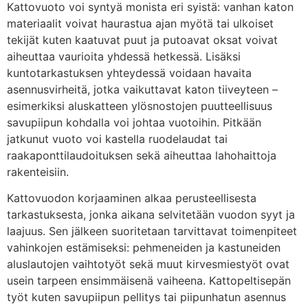
Kattovuoto voi syntyä monista eri syistä: vanhan katon
materiaalit voivat haurastua ajan myötä tai ulkoiset
tekijät kuten kaatuvat puut ja putoavat oksat voivat
aiheuttaa vaurioita yhdessä hetkessä. Lisäksi
kuntotarkastuksen yhteydessä voidaan havaita
asennusvirheitä, jotka vaikuttavat katon tiiveyteen –
esimerkiksi aluskatteen ylösnostojen puutteellisuus
savupiipun kohdalla voi johtaa vuotoihin. Pitkään
jatkunut vuoto voi kastella ruodelaudat tai
raakaponttilaudoituksen sekä aiheuttaa lahohaittoja
rakenteisiin.
Kattovuodon korjaaminen alkaa perusteellisesta
tarkastuksesta, jonka aikana selvitetään vuodon syyt ja
laajuus. Sen jälkeen suoritetaan tarvittavat toimenpiteet
vahinkojen estämiseksi: pehmeneiden ja kastuneiden
aluslautojen vaihtotyöt sekä muut kirvesmiestyöt ovat
usein tarpeen ensimmäisenä vaiheena. Kattopeltisepän
työt kuten savupiipun pellitys tai piipunhatun asennus