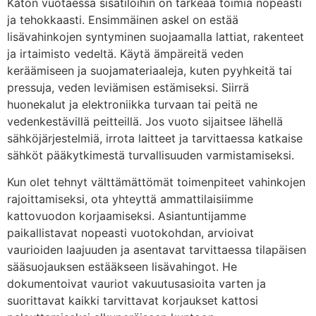
Katon vuotaessa sisätiloihin on tärkeää toimia nopeasti
ja tehokkaasti. Ensimmäinen askel on estää
lisävahinkojen syntyminen suojaamalla lattiat, rakenteet
ja irtaimisto vedeltä. Käytä ämpäreitä veden
keräämiseen ja suojamateriaaleja, kuten pyyhkeitä tai
pressuja, veden leviämisen estämiseksi. Siirrä
huonekalut ja elektroniikka turvaan tai peitä ne
vedenkestävillä peitteillä. Jos vuoto sijaitsee lähellä
sähköjärjestelmiä, irrota laitteet ja tarvittaessa katkaise
sähköt pääkytkimestä turvallisuuden varmistamiseksi.
Kun olet tehnyt välttämättömät toimenpiteet vahinkojen
rajoittamiseksi, ota yhteyttä ammattilaisiimme
kattovuodon korjaamiseksi. Asiantuntijamme
paikallistavat nopeasti vuotokohdan, arvioivat
vaurioiden laajuuden ja asentavat tarvittaessa tilapäisen
sääsuojauksen estääkseen lisävahingot. He
dokumentoivat vauriot vakuutusasioita varten ja
suorittavat kaikki tarvittavat korjaukset kattosi