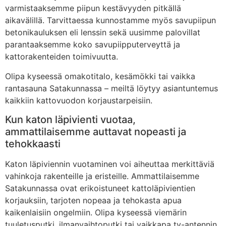
varmistaaksemme piipun kestävyyden pitkällä
aikavälillä. Tarvittaessa kunnostamme myös savupiipun
betonikauluksen eli lenssin sekä uusimme palovillat
parantaaksemme koko savupiipputerveyttä ja
kattorakenteiden toimivuutta.
Olipa kyseessä omakotitalo, kesämökki tai vaikka
rantasauna Satakunnassa – meiltä löytyy asiantuntemus
kaikkiin kattovuodon korjaustarpeisiin.
Kun katon läpivienti vuotaa,
ammattilaisemme auttavat nopeasti ja
tehokkaasti
Katon läpiviennin vuotaminen voi aiheuttaa merkittäviä
vahinkoja rakenteille ja eristeille. Ammattilaisemme
Satakunnassa ovat erikoistuneet kattoläpivientien
korjauksiin, tarjoten nopeaa ja tehokasta apua
kaikenlaisiin ongelmiin. Olipa kyseessä viemärin
tuuletusputki, ilmanvaihtoputki tai vaikkapa tv-antennin