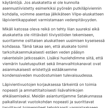
käytäntöjä. Jos aluskatetta ei ole kunnolla
asennustiivistetty esimerkiksi pyöreän putkiläpiviennin
kohdalla, voimme asentaa jälkikäteen Vilpe-aluskatteen
läpivientikappaleet varmistamaan vedenpitävyyden.
Mikäli katossa oleva reikä on tehty liian suureksi eikä
aluskatetta ole riittävästi tiiviystöiden tekemiseen,
suoritamme osittaisen aluskatteen uusimisen kyseisessä
kohdassa. Tämä takaa sen, että aluskate toimii
tarkoituksenmukaisesti estäen veden pääsyn
rakenteisiin jatkossakin. Lisäksi huolehdimme siitä, että
viemärin tuuletusputket sekä ilmanvaihtokanavat ovat
asianmukaisesti eristettyjä estääksemme
kondenssiveden muodostumisen tulevaisuudessa.
Läpivientivuotojen korjauksessa tärkeintä on toimia
nopeasti ja ammattitaitoisesti lisävahinkojen
ehkäisemiseksi. Meidän asiantuntijamme Satakunnassa
paikallistavat vuotokohdan nopeasti ja suorittavat
tarvittavat toimenpiteet tehokkaasti varmistaakseen