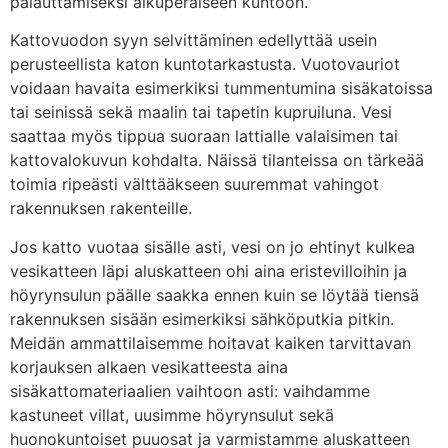
palauttamiseksi alkuperäiseen kuntoon.
Kattovuodon syyn selvittäminen edellyttää usein
perusteellista katon kuntotarkastusta. Vuotovauriot
voidaan havaita esimerkiksi tummentumina sisäkatoissa
tai seinissä sekä maalin tai tapetin kupruiluna. Vesi
saattaa myös tippua suoraan lattialle valaisimen tai
kattovalokuvun kohdalta. Näissä tilanteissa on tärkeää
toimia ripeästi välttääkseen suuremmat vahingot
rakennuksen rakenteille.
Jos katto vuotaa sisälle asti, vesi on jo ehtinyt kulkea
vesikatteen läpi aluskatteen ohi aina eristevilloihin ja
höyrynsulun päälle saakka ennen kuin se löytää tiensä
rakennuksen sisään esimerkiksi sähköputkia pitkin.
Meidän ammattilaisemme hoitavat kaiken tarvittavan
korjauksen alkaen vesikatteesta aina
sisäkattomateriaalien vaihtoon asti: vaihdamme
kastuneet villat, uusimme höyrynsulut sekä
huonokuntoiset puuosat ja varmistamme aluskatteen