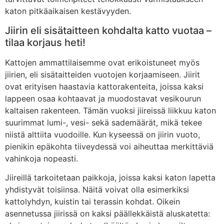
katon pitkäaikaisen kestävyyden.
Jiirin eli sisätaitteen kohdalta katto vuotaa –
tilaa korjaus heti!
Kattojen ammattilaisemme ovat erikoistuneet myös
jiirien, eli sisätaitteiden vuotojen korjaamiseen. Jiirit
ovat erityisen haastavia kattorakenteita, joissa kaksi
lappeen osaa kohtaavat ja muodostavat vesikourun
kaltaisen rakenteen. Tämän vuoksi jiireissä liikkuu katon
suurimmat lumi-, vesi- sekä sademäärät, mikä tekee
niistä alttiita vuodoille. Kun kyseessä on jiirin vuoto,
pienikin epäkohta tiiveydessä voi aiheuttaa merkittäviä
vahinkoja nopeasti.
Jiireillä tarkoitetaan paikkoja, joissa kaksi katon lapetta
yhdistyvät toisiinsa. Näitä voivat olla esimerkiksi
kattolyhdyn, kuistin tai terassin kohdat. Oikein
asennetussa jiirissä on kaksi päällekkäistä aluskatetta: