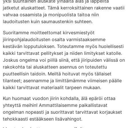
yksi suuntainen aluskate ylhäältä alas ja lappeilta
jatketut aluskatteet. Tämä kerroksittainen rakenne vaatii
vahvaa osaamista ja monipuolista taitoa niin
laudoitusten kuin saumaustenkin suhteen.
Suoritamme moitteettomat kirvesmiestyöt
jiirinpohjalaudoitusten osalta varmistaaksemme
kestävän lopputuloksen. Toteutamme myös huolellisesti
kaikki tarvittavat pellitykset ja niiden limitykset katolle.
Joskus ongelma voi piillä siinä, että jiiripuiden välissä on
rakokohta tai aluskatteen asennus on toteutettu
puutteellisin taidoin. Meiltä hoituvat myös tällaiset
tilanteet; asennamme ja limittämämme viimeisen päälle
kaikki tarvittavat materiaalit tarpeen mukaan.
Kun huomaat vuodon jiirin kohdalla, älä epäröi ottaa
yhteyttä meihin! Ammattilaisemme paikallistavat
ongelman nopeasti ja suorittavat tarvittavat korjaukset
tehokkaasti estääkseen lisävahingot.