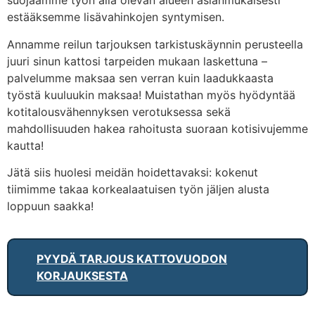
suojaamme työn alla olevan alueen asianmukaisesti
estääksemme lisävahinkojen syntymisen.
Annamme reilun tarjouksen tarkistuskäynnin perusteella
juuri sinun kattosi tarpeiden mukaan laskettuna –
palvelumme maksaa sen verran kuin laadukkaasta
työstä kuuluukin maksaa! Muistathan myös hyödyntää
kotitalousvähennyksen verotuksessa sekä
mahdollisuuden hakea rahoitusta suoraan kotisivujemme
kautta!
Jätä siis huolesi meidän hoidettavaksi: kokenut
tiimimme takaa korkealaatuisen työn jäljen alusta
loppuun saakka!
PYYDÄ TARJOUS KATTOVUODON
KORJAUKSESTA