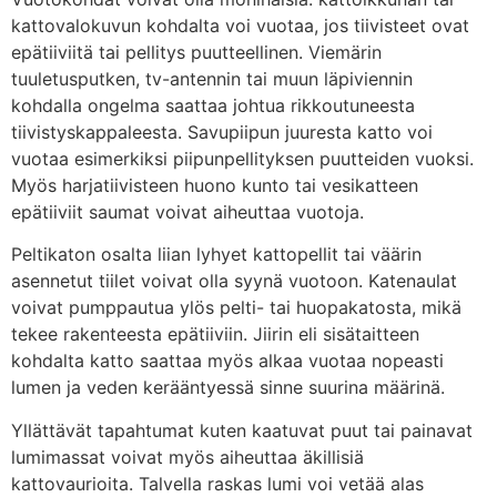
kattovalokuvun kohdalta voi vuotaa, jos tiivisteet ovat
epätiiviitä tai pellitys puutteellinen. Viemärin
tuuletusputken, tv-antennin tai muun läpiviennin
kohdalla ongelma saattaa johtua rikkoutuneesta
tiivistyskappaleesta. Savupiipun juuresta katto voi
vuotaa esimerkiksi piipunpellityksen puutteiden vuoksi.
Myös harjatiivisteen huono kunto tai vesikatteen
epätiiviit saumat voivat aiheuttaa vuotoja.
Peltikaton osalta liian lyhyet kattopellit tai väärin
asennetut tiilet voivat olla syynä vuotoon. Katenaulat
voivat pumppautua ylös pelti- tai huopakatosta, mikä
tekee rakenteesta epätiiviin. Jiirin eli sisätaitteen
kohdalta katto saattaa myös alkaa vuotaa nopeasti
lumen ja veden kerääntyessä sinne suurina määrinä.
Yllättävät tapahtumat kuten kaatuvat puut tai painavat
lumimassat voivat myös aiheuttaa äkillisiä
kattovaurioita. Talvella raskas lumi voi vetää alas