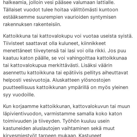
halkeamia, jolloin vesi pääsee valumaan lattialle.
Tällaiset vuodot tulee hoitaa välittömästi kuntoon
estääksemme suurempien vaurioiden syntymisen
rakennuksen rakenteisiin.
Kattoikkuna tai kattovalokupu voi vuotaa useista syistä.
Tiivisteet saattavat olla kuluneet, kiinnikkeet
menettäneet tiiveytensä tai lasi voi olla rikki. Jos puu
kaatuu katon päälle, se voi vahingoittaa kattoikkunaa
tai kattovalokupua merkittävästi. Lisäksi väärin
asennettu kattoikkuna tai epätiivis pellitys aiheuttavat
helposti vesivuotoja. Aluskatteen ylösnostojen
puutteellisuus kattoikkunan ympärillä on myös yleinen
syy vuodoille.
Kun korjaamme kattoikkunan, kattovalokuvun tai muun
läpivientivuodon, varmistamme samalla koko katon
toimivuuden ja tiiveyden. Työhön kuuluu usein
kastuneiden aluslautojen vaihtaminen sekä muut
kirvesmiestyöt tarpeen mukaan. Kastuneet