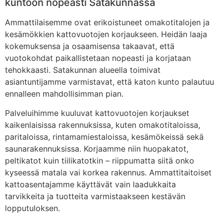
kuntoon nopeasti Satakunnassa
Ammattilaisemme ovat erikoistuneet omakotitalojen ja
kesämökkien kattovuotojen korjaukseen. Heidän laaja
kokemuksensa ja osaamisensa takaavat, että
vuotokohdat paikallistetaan nopeasti ja korjataan
tehokkaasti. Satakunnan alueella toimivat
asiantuntijamme varmistavat, että katon kunto palautuu
ennalleen mahdollisimman pian.
Palveluihimme kuuluvat kattovuotojen korjaukset
kaikenlaisissa rakennuksissa, kuten omakotitaloissa,
paritaloissa, rintamamiestaloissa, kesämökeissä sekä
saunarakennuksissa. Korjaamme niin huopakatot,
peltikatot kuin tiilikatotkin – riippumatta siitä onko
kyseessä matala vai korkea rakennus. Ammattitaitoiset
kattoasentajamme käyttävät vain laadukkaita
tarvikkeita ja tuotteita varmistaakseen kestävän
lopputuloksen.