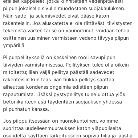
erilliset kappaleet, jotka kiinnitetään vedenpitävästi
piipun jokaiselle sivulle muodostaen suojakauluksen.
Näin sade- ja sulamisvedet eivät pääse katon
rakenteisiin. Jos aluskatetta ei ole riittävästi tiivistysten
tekemistä varten tai se on vaurioitunut, voidaan tehdä
osittainen uusiminen varmistaen vedenpitävyys piipun
ympärillä.
Piipunpellityksellä on keskeinen rooli savupiipun
tiiviyden varmistamisessa. Pellityksen tulee olla oikein
mitoitettu; liian väljä pellitys päästää sadevedet
rakenteisiin kun taas liian tiukka pellitys saattaa
aiheuttaa kondenssiongelmia edistäen piipun
rapautumista. Lisäksi pystypellitys tulee ulottua ylös
betonikanteen asti täydentäen suojauksen yhdessä
piipunhatun kanssa.
Jos piippu itsessään on huonokuntoinen, voimme
suorittaa uudelleenmuurauksen katon yläpuoliselta
osuudelta käyttäen tarkoitukseen sopivia tiiliä ja laastia