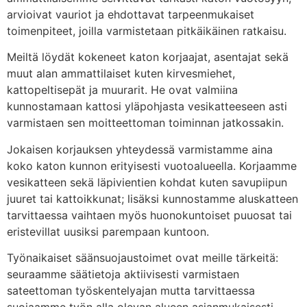
arvioivat vauriot ja ehdottavat tarpeenmukaiset
toimenpiteet, joilla varmistetaan pitkäikäinen ratkaisu.
Meiltä löydät kokeneet katon korjaajat, asentajat sekä
muut alan ammattilaiset kuten kirvesmiehet,
kattopeltisepät ja muurarit. He ovat valmiina
kunnostamaan kattosi yläpohjasta vesikatteeseen asti
varmistaen sen moitteettoman toiminnan jatkossakin.
Jokaisen korjauksen yhteydessä varmistamme aina
koko katon kunnon erityisesti vuotoalueella. Korjaamme
vesikatteen sekä läpivientien kohdat kuten savupiipun
juuret tai kattoikkunat; lisäksi kunnostamme aluskatteen
tarvittaessa vaihtaen myös huonokuntoiset puuosat tai
eristevillat uusiksi parempaan kuntoon.
Työnaikaiset säänsuojaustoimet ovat meille tärkeitä:
seuraamme säätietoja aktiivisesti varmistaen
sateettoman työskentelyajan mutta tarvittaessa