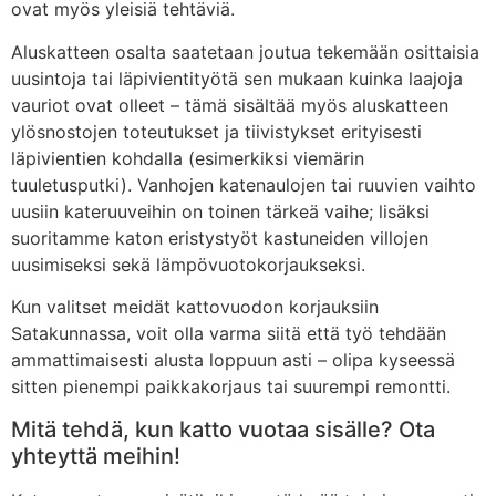
ovat myös yleisiä tehtäviä.
Aluskatteen osalta saatetaan joutua tekemään osittaisia
uusintoja tai läpivientityötä sen mukaan kuinka laajoja
vauriot ovat olleet – tämä sisältää myös aluskatteen
ylösnostojen toteutukset ja tiivistykset erityisesti
läpivientien kohdalla (esimerkiksi viemärin
tuuletusputki). Vanhojen katenaulojen tai ruuvien vaihto
uusiin kateruuveihin on toinen tärkeä vaihe; lisäksi
suoritamme katon eristystyöt kastuneiden villojen
uusimiseksi sekä lämpövuotokorjaukseksi.
Kun valitset meidät kattovuodon korjauksiin
Satakunnassa, voit olla varma siitä että työ tehdään
ammattimaisesti alusta loppuun asti – olipa kyseessä
sitten pienempi paikkakorjaus tai suurempi remontti.
Mitä tehdä, kun katto vuotaa sisälle? Ota
yhteyttä meihin!