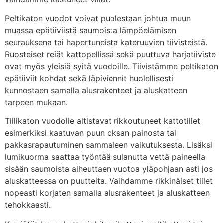
Peltikaton vuodot voivat puolestaan johtua muun
muassa epätiiviistä saumoista lämpöelämisen
seurauksena tai hapertuneista kateruuvien tiivisteistä.
Ruosteiset reiät kattopellissä sekä puuttuva harjatiiviste
ovat myös yleisiä syitä vuodoille. Tiivistämme peltikaton
epätiiviit kohdat sekä läpiviennit huolellisesti
kunnostaen samalla alusrakenteet ja aluskatteen
tarpeen mukaan.
Tiilikaton vuodolle altistavat rikkoutuneet kattotiilet
esimerkiksi kaatuvan puun oksan painosta tai
pakkasrapautuminen sammaleen vaikutuksesta. Lisäksi
lumikuorma saattaa työntää sulanutta vettä paineella
sisään saumoista aiheuttaen vuotoa yläpohjaan asti jos
aluskatteessa on puutteita. Vaihdamme rikkinäiset tiilet
nopeasti korjaten samalla alusrakenteet ja aluskatteen
tehokkaasti.