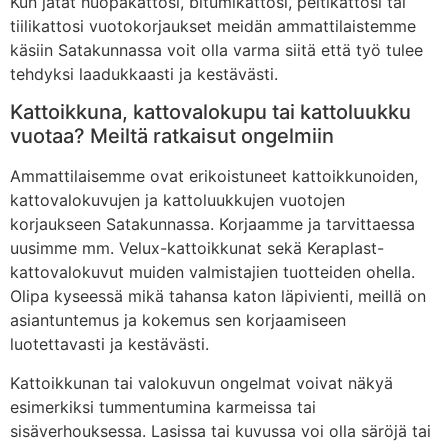
Kun jätät huopakattosi, bitumikattosi, peltikattosi tai
tiilikattosi vuotokorjaukset meidän ammattilaistemme
käsiin Satakunnassa voit olla varma siitä että työ tulee
tehdyksi laadukkaasti ja kestävästi.
Kattoikkuna, kattovalokupu tai kattoluukku
vuotaa? Meiltä ratkaisut ongelmiin
Ammattilaisemme ovat erikoistuneet kattoikkunoiden,
kattovalokuvujen ja kattoluukkujen vuotojen
korjaukseen Satakunnassa. Korjaamme ja tarvittaessa
uusimme mm. Velux-kattoikkunat sekä Keraplast-
kattovalokuvut muiden valmistajien tuotteiden ohella.
Olipa kyseessä mikä tahansa katon läpivienti, meillä on
asiantuntemus ja kokemus sen korjaamiseen
luotettavasti ja kestävästi.
Kattoikkunan tai valokuvun ongelmat voivat näkyä
esimerkiksi tummentumina karmeissa tai
sisäverhouksessa. Lasissa tai kuvussa voi olla säröjä tai