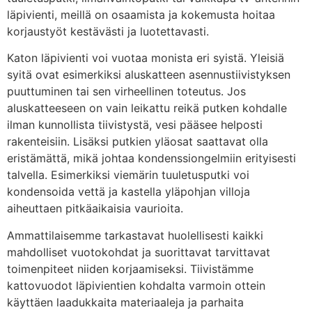
läpivienti, meillä on osaamista ja kokemusta hoitaa
korjaustyöt kestävästi ja luotettavasti.
Katon läpivienti voi vuotaa monista eri syistä. Yleisiä
syitä ovat esimerkiksi aluskatteen asennustiivistyksen
puuttuminen tai sen virheellinen toteutus. Jos
aluskatteeseen on vain leikattu reikä putken kohdalle
ilman kunnollista tiivistystä, vesi pääsee helposti
rakenteisiin. Lisäksi putkien yläosat saattavat olla
eristämättä, mikä johtaa kondenssiongelmiin erityisesti
talvella. Esimerkiksi viemärin tuuletusputki voi
kondensoida vettä ja kastella yläpohjan villoja
aiheuttaen pitkäaikaisia vaurioita.
Ammattilaisemme tarkastavat huolellisesti kaikki
mahdolliset vuotokohdat ja suorittavat tarvittavat
toimenpiteet niiden korjaamiseksi. Tiivistämme
kattovuodot läpivientien kohdalta varmoin ottein
käyttäen laadukkaita materiaaleja ja parhaita