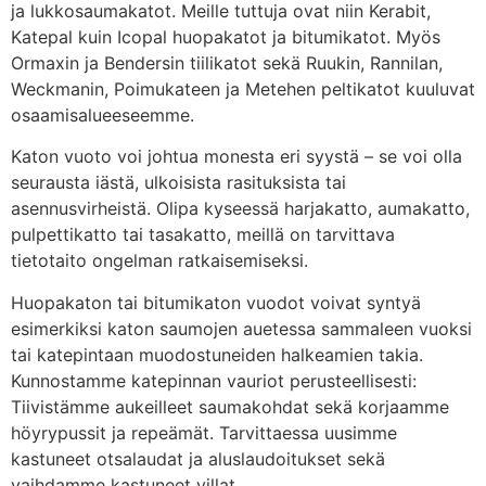
ja lukkosaumakatot. Meille tuttuja ovat niin Kerabit,
Katepal kuin Icopal huopakatot ja bitumikatot. Myös
Ormaxin ja Bendersin tiilikatot sekä Ruukin, Rannilan,
Weckmanin, Poimukateen ja Metehen peltikatot kuuluvat
osaamisalueeseemme.
Katon vuoto voi johtua monesta eri syystä – se voi olla
seurausta iästä, ulkoisista rasituksista tai
asennusvirheistä. Olipa kyseessä harjakatto, aumakatto,
pulpettikatto tai tasakatto, meillä on tarvittava
tietotaito ongelman ratkaisemiseksi.
Huopakaton tai bitumikaton vuodot voivat syntyä
esimerkiksi katon saumojen auetessa sammaleen vuoksi
tai katepintaan muodostuneiden halkeamien takia.
Kunnostamme katepinnan vauriot perusteellisesti:
Tiivistämme aukeilleet saumakohdat sekä korjaamme
höyrypussit ja repeämät. Tarvittaessa uusimme
kastuneet otsalaudat ja aluslaudoitukset sekä
vaihdamme kastuneet villat.