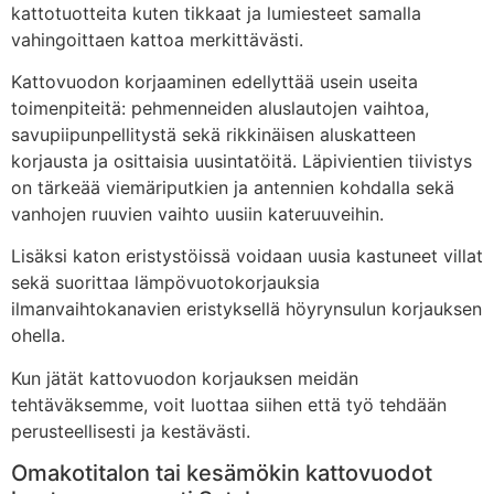
kattotuotteita kuten tikkaat ja lumiesteet samalla
vahingoittaen kattoa merkittävästi.
Kattovuodon korjaaminen edellyttää usein useita
toimenpiteitä: pehmenneiden aluslautojen vaihtoa,
savupiipunpellitystä sekä rikkinäisen aluskatteen
korjausta ja osittaisia uusintatöitä. Läpivientien tiivistys
on tärkeää viemäriputkien ja antennien kohdalla sekä
vanhojen ruuvien vaihto uusiin kateruuveihin.
Lisäksi katon eristystöissä voidaan uusia kastuneet villat
sekä suorittaa lämpövuotokorjauksia
ilmanvaihtokanavien eristyksellä höyrynsulun korjauksen
ohella.
Kun jätät kattovuodon korjauksen meidän
tehtäväksemme, voit luottaa siihen että työ tehdään
perusteellisesti ja kestävästi.
Omakotitalon tai kesämökin kattovuodot