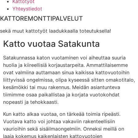
Kattotyöt
Yhteystiedot
KATTOREMONTTIPALVELUT
sekä muut kattotyöt laadukkaalla toteutuksella!
Katto vuotaa Satakunta
Satakunnassa katon vuotaminen voi aiheuttaa suuria
huolia ja kiireellisiä korjaustarpeita. Ammattilaisemme
ovat valmiina auttamaan sinua kaikissa kattovuotoihin
liittyvissä ongelmissa, olipa kyseessä sitten omakotitalo,
kesämökki tai muu rakennus. Meidän asiantunteva
tiimimme osaa paikallistaa ja korjata vuotokohdat
nopeasti ja tehokkaasti.
Kun katto alkaa vuotaa, on tärkeää toimia ripeästi.
Vuotava katto voi johtaa vakaviin rakenteellisiin
vaurioihin sekä sisäilmaongelmiin. Onneksi meillä on
laaja kokemus kaikenlaisten kattovuotojen