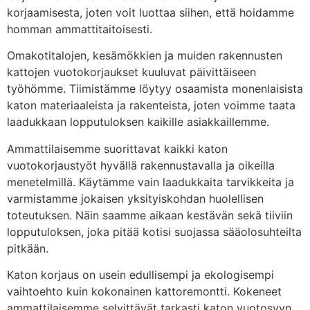
korjaamisesta, joten voit luottaa siihen, että hoidamme
homman ammattitaitoisesti.
Omakotitalojen, kesämökkien ja muiden rakennusten
kattojen vuotokorjaukset kuuluvat päivittäiseen
työhömme. Tiimistämme löytyy osaamista monenlaisista
katon materiaaleista ja rakenteista, joten voimme taata
laadukkaan lopputuloksen kaikille asiakkaillemme.
Ammattilaisemme suorittavat kaikki katon
vuotokorjaustyöt hyvällä rakennustavalla ja oikeilla
menetelmillä. Käytämme vain laadukkaita tarvikkeita ja
varmistamme jokaisen yksityiskohdan huolellisen
toteutuksen. Näin saamme aikaan kestävän sekä tiiviin
lopputuloksen, joka pitää kotisi suojassa sääolosuhteilta
pitkään.
Katon korjaus on usein edullisempi ja ekologisempi
vaihtoehto kuin kokonainen kattoremontti. Kokeneet
ammattilaisemme selvittävät tarkasti katon vuotosyyn,