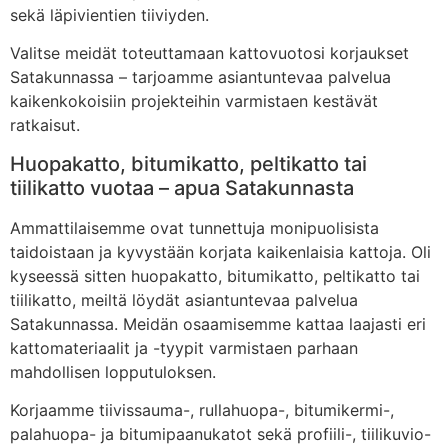
sekä läpivientien tiiviyden.
Valitse meidät toteuttamaan kattovuotosi korjaukset
Satakunnassa – tarjoamme asiantuntevaa palvelua
kaikenkokoisiin projekteihin varmistaen kestävät
ratkaisut.
Huopakatto, bitumikatto, peltikatto tai
tiilikatto vuotaa – apua Satakunnasta
Ammattilaisemme ovat tunnettuja monipuolisista
taidoistaan ja kyvystään korjata kaikenlaisia kattoja. Oli
kyseessä sitten huopakatto, bitumikatto, peltikatto tai
tiilikatto, meiltä löydät asiantuntevaa palvelua
Satakunnassa. Meidän osaamisemme kattaa laajasti eri
kattomateriaalit ja -tyypit varmistaen parhaan
mahdollisen lopputuloksen.
Korjaamme tiivissauma-, rullahuopa-, bitumikermi-,
palahuopa- ja bitumipaanukatot sekä profiili-, tiilikuvio-