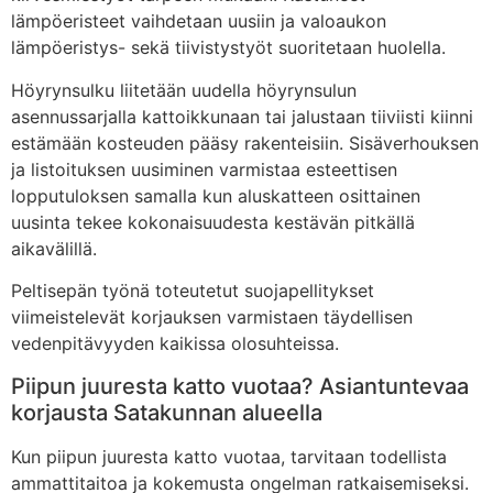
lämpöeristeet vaihdetaan uusiin ja valoaukon
lämpöeristys- sekä tiivistystyöt suoritetaan huolella.
Höyrynsulku liitetään uudella höyrynsulun
asennussarjalla kattoikkunaan tai jalustaan tiiviisti kiinni
estämään kosteuden pääsy rakenteisiin. Sisäverhouksen
ja listoituksen uusiminen varmistaa esteettisen
lopputuloksen samalla kun aluskatteen osittainen
uusinta tekee kokonaisuudesta kestävän pitkällä
aikavälillä.
Peltisepän työnä toteutetut suojapellitykset
viimeistelevät korjauksen varmistaen täydellisen
vedenpitävyyden kaikissa olosuhteissa.
Piipun juuresta katto vuotaa? Asiantuntevaa
korjausta Satakunnan alueella
Kun piipun juuresta katto vuotaa, tarvitaan todellista
ammattitaitoa ja kokemusta ongelman ratkaisemiseksi.