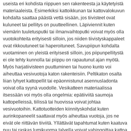
useista eri kohdista riippuen sen rakenteesta ja käytetyistä
materiaaleista. Esimerkiksi kattoikkunan tai kattovalokuvun
kohdalta saattaa päästä vettä sisään, jos tiivisteet ovat
kuluneet tai pellitys on puutteellinen. Läpiviennit kuten
viemärin tuuletusputki tai ilmanvaihtoputki voivat myös olla
vuotokohteita erityisesti silloin, jos niiden tiivistyskappaleet
ovat rikkoutuneet tai haperoituneet. Savupiipun kohdalta
vuotaminen on yleistä erityisesti silloin, jos piipunpellitystä
ei ole tehty kunnolla tai piippu on rapautunut ajan myötä.
Myös harjatiivisteen puuttuminen tai huono kunto voi
aiheuttaa vesivuotoja katon rakenteisiin. Peltikaton osalta
liian lyhyet kattopellit tai epäonnistunut asennusladonta
voivat olla syynä vuodolle. Vesikatteen materiaalissa
itsessään voi myös olla ongelmia: epätiiviitä saumoja
kattopelleissä, tiilissä tai huovissa voivat johtaa
vesivuotoihin. Kattotuotteiden kiinnityskohdat kuten
aurinkopaneelit saattavat myös aiheuttaa vuotoja, jos ne
eivät ole riittävän tiiviitä. Yllättävät tapahtumat kuten kaatuva
puu tai raskas lumikuorma talvella voivat vahingoittaa kattoa