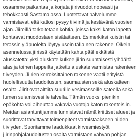
osaamme paikantaa ja korjata jiirivuodot nopeasti ja
tehokkaasti Sastamalassa. Luotettavat palvelumme
varmistavat, että kattosi pysyy tiiviinä ja kestävänä vuosien
ajan. Jiireillä tarkoitetaan kohtia, joissa kaksi katon lapetta
kohtaavat muodostaen sisätaitteen. Esimerkiksi kuistin tai
terassin yläpuolelta löytyy usein tällainen rakenne. Oikein
asennetussa jiirissä käytetään kahta päällekkäistä
aluskatetta: yksi aluskate kulkee jiirin suuntaisesti ylhäältä
alas ja toinen lappeilta jatkettu aluskate varmistaa rakenteen
tiiveyden. Jiirien kerroksittainen rakenne vaatii erityistä
huolellisuutta laudoitusten, saumausten sekä aluskatteen
osalta. Jiirit ovat alttiita suurille vesimassoille sateella sekä
lumen sulamisvesille talvella. Tämän vuoksi pienikin
epäkohta voi aiheuttaa vakavia vuotoja katon rakenteisiin.
Meidän asiantuntijamme tunnistavat nämä kriittiset alueet ja
suorittavat tarvittavat toimenpiteet varmistaakseen niiden
tiiviyden. Suoritamme laadukkaat kirvesmiestyöt
jiirinpohjalaudoitusten osalta varmistaen vahvan pohjan