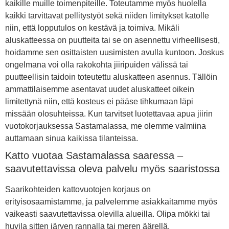
kaikille muille toimenpiteille. Toteutamme myös huolella
kaikki tarvittavat pellitystyöt sekä niiden limitykset katolle
niin, että lopputulos on kestävä ja toimiva. Mikäli
aluskatteessa on puutteita tai se on asennettu virheellisesti,
hoidamme sen osittaisten uusimisten avulla kuntoon. Joskus
ongelmana voi olla rakokohta jiiripuiden välissä tai
puutteellisin taidoin toteutettu aluskatteen asennus. Tällöin
ammattilaisemme asentavat uudet aluskatteet oikein
limitettynä niin, että kosteus ei pääse tihkumaan läpi
missään olosuhteissa. Kun tarvitset luotettavaa apua jiirin
vuotokorjauksessa Sastamalassa, me olemme valmiina
auttamaan sinua kaikissa tilanteissa.
Katto vuotaa Sastamalassa saaressa –
saavutettavissa oleva palvelu myös saaristossa
Saarikohteiden kattovuotojen korjaus on
erityisosaamistamme, ja palvelemme asiakkaitamme myös
vaikeasti saavutettavissa olevilla alueilla. Olipa mökki tai
huvila sitten järven rannalla tai meren äärellä,