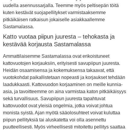
uudella asennussarjalla. Teemme myös peltisepän töitä
kuten kestävät suojapellitykset varmistaaksemme
pitkäikäisen ratkaisun jokaiselle asiakkaallemme
Sastamalassa.
Katto vuotaa piipun juuresta – tehokasta ja
kestävää korjausta Sastamalassa
Ammattilaisemme Sastamalassa ovat erikoistuneet
kattovuotojen korjauksiin, erityisesti savupiipun juuresta.
Heidän osaamisensa ja kokemuksensa takaavat, että
vuotokohdat paikallistetaan nopeasti ja korjaukset tehdään
laadukkaasti. Kattovuodon korjaaminen on meille kunnia-
asia, ja tavoitteemme on aina varmistaa katon pitkäikäisyys
sekä turvallisuus. Savupiipun juuresta tapahtuvat
kattovuodot ovat yleisiä ongelmia, jotka voivat johtua
monista syistä. Ajan myötä sääolosuhteet voivat kuluttaa
piipun pellityksiä tai aluskatetta voi olla asennettu
puutteellisesti. Myös virheellisesti mitoitettu pellitys saattaa