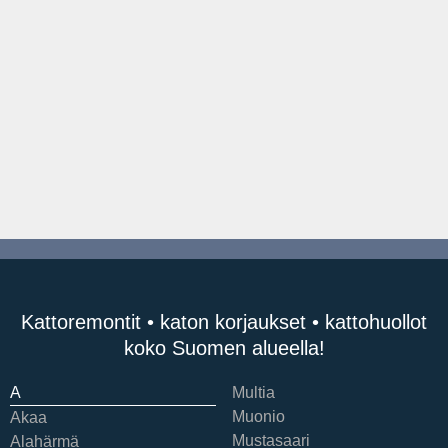
Kattoremontit • katon korjaukset • kattohuollot
koko Suomen alueella!
A
Multia
Muonio
Akaa
Mustasaari
Alahärmä