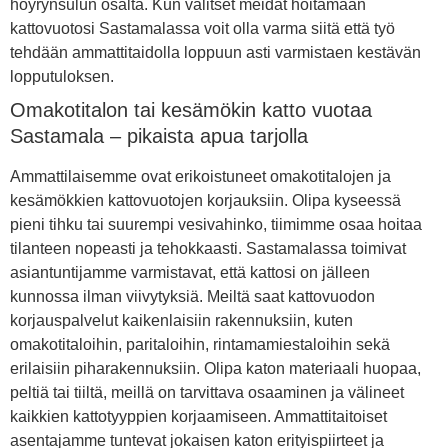
höyrynsulun osalta. Kun valitset meidät hoitamaan
kattovuotosi Sastamalassa voit olla varma siitä että työ
tehdään ammattitaidolla loppuun asti varmistaen kestävän
lopputuloksen.
Omakotitalon tai kesämökin katto vuotaa
Sastamala – pikaista apua tarjolla
Ammattilaisemme ovat erikoistuneet omakotitalojen ja
kesämökkien kattovuotojen korjauksiin. Olipa kyseessä
pieni tihku tai suurempi vesivahinko, tiimimme osaa hoitaa
tilanteen nopeasti ja tehokkaasti. Sastamalassa toimivat
asiantuntijamme varmistavat, että kattosi on jälleen
kunnossa ilman viivytyksiä. Meiltä saat kattovuodon
korjauspalvelut kaikenlaisiin rakennuksiin, kuten
omakotitaloihin, paritaloihin, rintamamiestaloihin sekä
erilaisiin piharakennuksiin. Olipa katon materiaali huopaa,
peltiä tai tiiltä, meillä on tarvittava osaaminen ja välineet
kaikkien kattotyyppien korjaamiseen. Ammattitaitoiset
asentajamme tuntevat jokaisen katon erityispiirteet ja