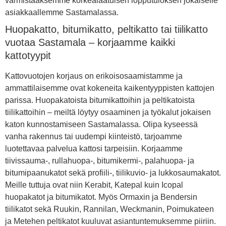
varmistaaksemme korkealaatuisen lopputuloksen jokaiselle
asiakkaallemme Sastamalassa.
Huopakatto, bitumikatto, peltikatto tai tiilikatto
vuotaa Sastamala – korjaamme kaikki
kattotyypit
Kattovuotojen korjaus on erikoisosaamistamme ja
ammattilaisemme ovat kokeneita kaikentyyppisten kattojen
parissa. Huopakatoista bitumikattoihin ja peltikatoista
tiilikattoihin – meiltä löytyy osaaminen ja työkalut jokaisen
katon kunnostamiseen Sastamalassa. Olipa kyseessä
vanha rakennus tai uudempi kiinteistö, tarjoamme
luotettavaa palvelua kattosi tarpeisiin. Korjaamme
tiivissauma-, rullahuopa-, bitumikermi-, palahuopa- ja
bitumipaanukatot sekä profiili-, tiilikuvio- ja lukkosaumakatot.
Meille tuttuja ovat niin Kerabit, Katepal kuin Icopal
huopakatot ja bitumikatot. Myös Ormaxin ja Bendersin
tiilikatot sekä Ruukin, Rannilan, Weckmanin, Poimukateen
ja Metehen peltikatot kuuluvat asiantuntemuksemme piiriin.