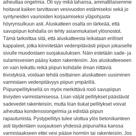
aiheuttaa ongelmia. Oli syy mikä tahansa, ammattilaisemme
hoitavat kaiken tarvittavan vesivuodon estämiseksi sekä jo
syntyneiden vaurioiden korjaamiseksi yläpohjasta
höyrynsulkuun asti. Aluskatteen osalta on tärkeää, että
savupiipun kohdalla on tehty asianmukaiset ylösnostot.
Tämä tarkoittaa sitä, että aluskatteesta leikataan erilliset
kappaleet, jotka kiinnitetään vedenpitävästi piipun jokaiselle
sivulle muodostaen suojakauluksen. Näin estetään sade- ja
sulamisvesien pääsy katon rakenteisiin. Jos aluskatteeseen
on vain leikattu reikä piipun kohdalle ilman riittäviä
tiivistyksiä, voidaan tehdä osittainen aluskatteen uusiminen
varmistaen vedenpitävyys piipun ympärillä.
Piipunpellityksellä on myös merkittävä rooli savupiipun
tiiviyden varmistamisessa. Liian väljät pellitykset päästävät
sadevedet rakenteisiin, mutta liian tiukat pellitykset voivat
aiheuttaa kondenssiongelmia ja edistää piipun
rapautumista. Pystypellitys tulee ulottua ylös betonikanteen
asti täydentäen suojauksen yhdessä piipunahka kanssa
varmistaakseen ettei vesi pääse hormiin tai rakenteisiin. Jos