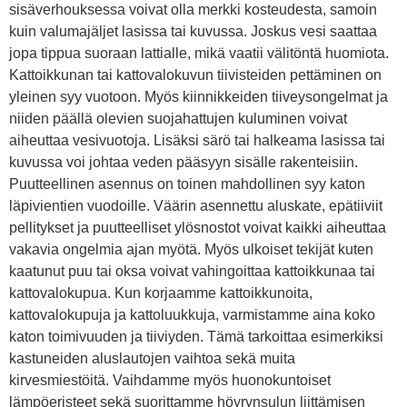
sisäverhouksessa voivat olla merkki kosteudesta, samoin
kuin valumajäljet lasissa tai kuvussa. Joskus vesi saattaa
jopa tippua suoraan lattialle, mikä vaatii välitöntä huomiota.
Kattoikkunan tai kattovalokuvun tiivisteiden pettäminen on
yleinen syy vuotoon. Myös kiinnikkeiden tiiveysongelmat ja
niiden päällä olevien suojahattujen kuluminen voivat
aiheuttaa vesivuotoja. Lisäksi särö tai halkeama lasissa tai
kuvussa voi johtaa veden pääsyyn sisälle rakenteisiin.
Puutteellinen asennus on toinen mahdollinen syy katon
läpivientien vuodoille. Väärin asennettu aluskate, epätiiviit
pellitykset ja puutteelliset ylösnostot voivat kaikki aiheuttaa
vakavia ongelmia ajan myötä. Myös ulkoiset tekijät kuten
kaatunut puu tai oksa voivat vahingoittaa kattoikkunaa tai
kattovalokupua. Kun korjaamme kattoikkunoita,
kattovalokupuja ja kattoluukkuja, varmistamme aina koko
katon toimivuuden ja tiiviyden. Tämä tarkoittaa esimerkiksi
kastuneiden aluslautojen vaihtoa sekä muita
kirvesmiestöitä. Vaihdamme myös huonokuntoiset
lämpöeristeet sekä suorittamme höyrynsulun liittämisen