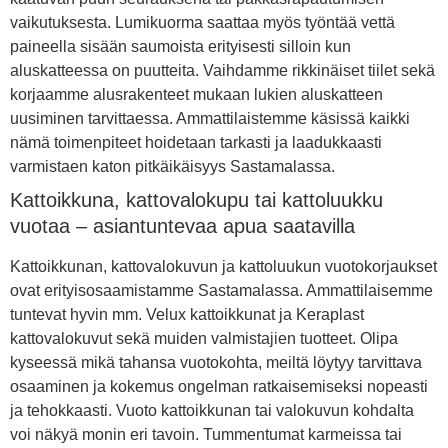
vaikutuksesta. Lumikuorma saattaa myös työntää vettä
paineella sisään saumoista erityisesti silloin kun
aluskatteessa on puutteita. Vaihdamme rikkinäiset tiilet sekä
korjaamme alusrakenteet mukaan lukien aluskatteen
uusiminen tarvittaessa. Ammattilaistemme käsissä kaikki
nämä toimenpiteet hoidetaan tarkasti ja laadukkaasti
varmistaen katon pitkäikäisyys Sastamalassa.
Kattoikkuna, kattovalokupu tai kattoluukku
vuotaa – asiantuntevaa apua saatavilla
Kattoikkunan, kattovalokuvun ja kattoluukun vuotokorjaukset
ovat erityisosaamistamme Sastamalassa. Ammattilaisemme
tuntevat hyvin mm. Velux kattoikkunat ja Keraplast
kattovalokuvut sekä muiden valmistajien tuotteet. Olipa
kyseessä mikä tahansa vuotokohta, meiltä löytyy tarvittava
osaaminen ja kokemus ongelman ratkaisemiseksi nopeasti
ja tehokkaasti. Vuoto kattoikkunan tai valokuvun kohdalta
voi näkyä monin eri tavoin. Tummentumat karmeissa tai