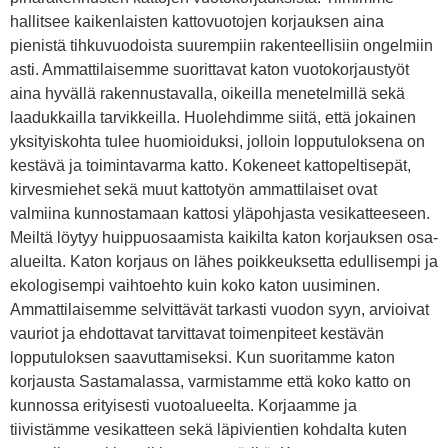
hallitsee kaikenlaisten kattovuotojen korjauksen aina
pienistä tihkuvuodoista suurempiin rakenteellisiin ongelmiin
asti. Ammattilaisemme suorittavat katon vuotokorjaustyöt
aina hyvällä rakennustavalla, oikeilla menetelmillä sekä
laadukkailla tarvikkeilla. Huolehdimme siitä, että jokainen
yksityiskohta tulee huomioiduksi, jolloin lopputuloksena on
kestävä ja toimintavarma katto. Kokeneet kattopeltisepät,
kirvesmiehet sekä muut kattotyön ammattilaiset ovat
valmiina kunnostamaan kattosi yläpohjasta vesikatteeseen.
Meiltä löytyy huippuosaamista kaikilta katon korjauksen osa-
alueilta. Katon korjaus on lähes poikkeuksetta edullisempi ja
ekologisempi vaihtoehto kuin koko katon uusiminen.
Ammattilaisemme selvittävät tarkasti vuodon syyn, arvioivat
vauriot ja ehdottavat tarvittavat toimenpiteet kestävän
lopputuloksen saavuttamiseksi. Kun suoritamme katon
korjausta Sastamalassa, varmistamme että koko katto on
kunnossa erityisesti vuotoalueelta. Korjaamme ja
tiivistämme vesikatteen sekä läpivientien kohdalta kuten