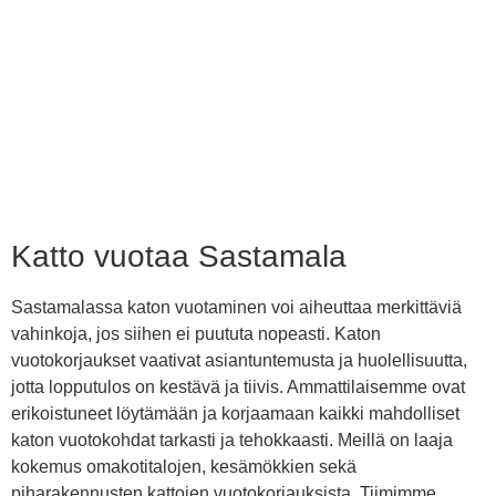
Katto vuotaa Sastamala
Sastamalassa katon vuotaminen voi aiheuttaa merkittäviä
vahinkoja, jos siihen ei puututa nopeasti. Katon
vuotokorjaukset vaativat asiantuntemusta ja huolellisuutta,
jotta lopputulos on kestävä ja tiivis. Ammattilaisemme ovat
erikoistuneet löytämään ja korjaamaan kaikki mahdolliset
katon vuotokohdat tarkasti ja tehokkaasti. Meillä on laaja
kokemus omakotitalojen, kesämökkien sekä
piharakennusten kattojen vuotokorjauksista. Tiimimme