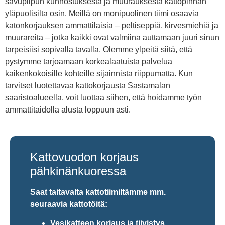
savupiipun kunnostuksesta ja muurauksesta kattopinnan
yläpuolisilta osin. Meillä on monipuolinen tiimi osaavia
katonkorjauksen ammattilaisia – peltiseppiä, kirvesmiehiä ja
muurareita – jotka kaikki ovat valmiina auttamaan juuri sinun
tarpeisiisi sopivalla tavalla. Olemme ylpeitä siitä, että
pystymme tarjoamaan korkealaatuista palvelua
kaikenkokoisille kohteille sijainnista riippumatta. Kun
tarvitset luotettavaa kattokorjausta Sastamalan
saaristoalueella, voit luottaa siihen, että hoidamme työn
ammattitaidolla alusta loppuun asti.
Kattovuodon korjaus
pähkinänkuoressa
Saat taitavalta kattotiimiltämme mm.
seuraavia kattotöitä:
Vesikatteen korjaus ja tiivistys