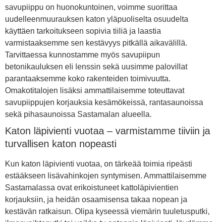
savupiippu on huonokuntoinen, voimme suorittaa
uudelleenmuurauksen katon yläpuoliselta osuudelta
käyttäen tarkoitukseen sopivia tiiliä ja laastia
varmistaaksemme sen kestävyys pitkällä aikavälillä.
Tarvittaessa kunnostamme myös savupiipun
betonikauluksen eli lenssin sekä uusimme palovillat
parantaaksemme koko rakenteiden toimivuutta.
Omakotitalojen lisäksi ammattilaisemme toteuttavat
savupiippujen korjauksia kesämökeissä, rantasaunoissa
sekä pihasaunoissa Sastamalan alueella.
Katon läpivienti vuotaa – varmistamme tiiviin ja
turvallisen katon nopeasti
Kun katon läpivienti vuotaa, on tärkeää toimia ripeästi
estääkseen lisävahinkojen syntymisen. Ammattilaisemme
Sastamalassa ovat erikoistuneet kattoläpivientien
korjauksiin, ja heidän osaamisensa takaa nopean ja
kestävän ratkaisun. Olipa kyseessä viemärin tuuletusputki,