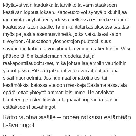
käyttävät vain laadukkaita tarvikkeita varmistaakseen
kestävän lopputuloksen. Kattovuoto voi syntyä pikkuhiljaa
iän myötä tai yllättäen yhdessä hetkessä esimerkiksi puun
kaatuessa katon päälle. Talon kuntotarkastuksessa saattaa
myös paljastua asennusvirheitä, jotka vaikuttavat katon
tiiveyteen. Aluskatteen ylösnostojen puutteellisuus
savupiipun kohdalla voi aiheuttaa vuotoja rakenteisiin. Vesi
pääsee tällöin kastelemaan ruodelaudat ja
raakaponttilaudoitukset, mikä johtaa laajempiin vaurioihin
yläpohjassa. Pitkään jatkunut vuoto voi aiheuttaa jopa
sisäilmaongelmia. Jos huomaat omakotitalosi tai
kesämökkisi katossa vuodon merkkejä Sastamalassa, älä
epäröi ottaa yhteyttä ammattilaisiimme. He arvioivat
tilanteen perusteellisesti ja tarjoavat nopean ratkaisun
estääkseen lisävahingot.
Katto vuotaa sisälle – nopea ratkaisu estämään
lisävahingot