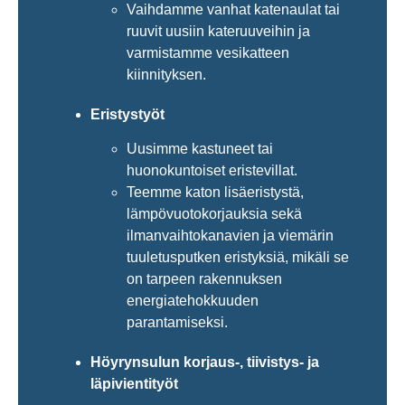
Vaihdamme vanhat katenaulat tai
ruuvit uusiin kateruuveihin ja
varmistamme vesikatteen
kiinnityksen.
Eristystyöt
Uusimme kastuneet tai
huonokuntoiset eristevillat.
Teemme katon lisäeristystä,
lämpövuotokorjauksia sekä
ilmanvaihtokanavien ja viemärin
tuuletusputken eristyksiä, mikäli se
on tarpeen rakennuksen
energiatehokkuuden
parantamiseksi.
Höyrynsulun korjaus-, tiivistys- ja
läpivientityöt