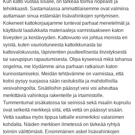
Kun katto vuotaa sisälle, on tärkeää toimia nopeasti ja
tehokkaasti. Sastamalassa ammattilaisemme ovat valmiina
auttamaan sinua estämään lisävahinkojen syntymisen.
Kokeneet kattokorjaajamme tuntevat parhaat menetelmät ja
käyttävät laadukkaita materiaaleja varmistaakseen katon
tiiveyden ja kestävyyden. Kattovuoto voi johtua monista eri
syistä, kuten vaurioituneesta kattoikkunasta tai
kattovalokuvusta, läpivientien puutteellisesta tiivistyksestä
tai savupiipun rapautumisesta. Olipa kyseessä mikä tahansa
ongelma, me löydämme aina parhaan ratkaisun katon
kunnostamiseksi. Meidän tehtävämme on varmistaa, että
kotisi pysyy suojassa sään rasituksilta ja mahdollisilta
vesivahingoilta. Sisätiloihin päässyt vesi voi aiheuttaa
merkittäviä vahinkoja rakenteille ja irtaimistolle.
Tummentumat sisäkatossa tai seinissä sekä maalin kupruilu
ovat selkeitä merkkejä siitä, että vettä on päässyt sisään.
Vettä saattaa myös tippua lattialle esimerkiksi valaisimen
kohdalta. Näiden merkkien ilmetessä on tärkeää ryhtyä
toimiin välittömästi. Ensimmäinen askel lisävahinkojen