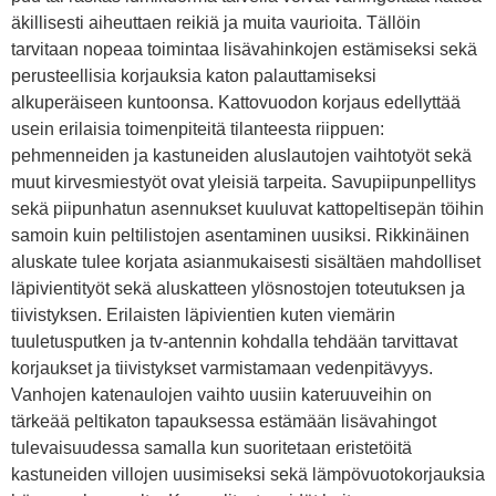
äkillisesti aiheuttaen reikiä ja muita vaurioita. Tällöin
tarvitaan nopeaa toimintaa lisävahinkojen estämiseksi sekä
perusteellisia korjauksia katon palauttamiseksi
alkuperäiseen kuntoonsa. Kattovuodon korjaus edellyttää
usein erilaisia toimenpiteitä tilanteesta riippuen:
pehmenneiden ja kastuneiden aluslautojen vaihtotyöt sekä
muut kirvesmiestyöt ovat yleisiä tarpeita. Savupiipunpellitys
sekä piipunhatun asennukset kuuluvat kattopeltisepän töihin
samoin kuin peltilistojen asentaminen uusiksi. Rikkinäinen
aluskate tulee korjata asianmukaisesti sisältäen mahdolliset
läpivientityöt sekä aluskatteen ylösnostojen toteutuksen ja
tiivistyksen. Erilaisten läpivientien kuten viemärin
tuuletusputken ja tv-antennin kohdalla tehdään tarvittavat
korjaukset ja tiivistykset varmistamaan vedenpitävyys.
Vanhojen katenaulojen vaihto uusiin kateruuveihin on
tärkeää peltikaton tapauksessa estämään lisävahingot
tulevaisuudessa samalla kun suoritetaan eristetöitä
kastuneiden villojen uusimiseksi sekä lämpövuotokorjauksia