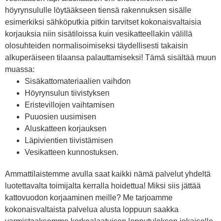
höyrynsululle löytääkseen tiensä rakennuksen sisälle
esimerkiksi sähköputkia pitkin tarvitset kokonaisvaltaisia
korjauksia niin sisätiloissa kuin vesikatteellakin välillä
olosuhteiden normalisoimiseksi täydellisesti takaisin
alkuperäiseen tilaansa palauttamiseksi! Tämä sisältää muun
muassa:
Sisäkattomateriaalien vaihdon
Höyrynsulun tiivistyksen
Eristevillojen vaihtamisen
Puuosien uusimisen
Aluskatteen korjauksen
Läpivientien tiivistämisen
Vesikatteen kunnostuksen.
Ammattilaistemme avulla saat kaikki nämä palvelut yhdeltä
luotettavalta toimijalta kerralla hoidettua! Miksi siis jättää
kattovuodon korjaaminen meille? Me tarjoamme
kokonaisvaltaista palvelua alusta loppuun saakka