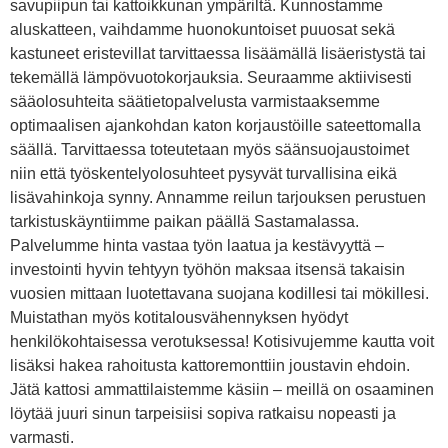
savupiipun tai kattoikkunan ympäriltä. Kunnostamme
aluskatteen, vaihdamme huonokuntoiset puuosat sekä
kastuneet eristevillat tarvittaessa lisäämällä lisäeristystä tai
tekemällä lämpövuotokorjauksia. Seuraamme aktiivisesti
sääolosuhteita säätietopalvelusta varmistaaksemme
optimaalisen ajankohdan katon korjaustöille sateettomalla
säällä. Tarvittaessa toteutetaan myös säänsuojaustoimet
niin että työskentelyolosuhteet pysyvät turvallisina eikä
lisävahinkoja synny. Annamme reilun tarjouksen perustuen
tarkistuskäyntiimme paikan päällä Sastamalassa.
Palvelumme hinta vastaa työn laatua ja kestävyyttä –
investointi hyvin tehtyyn työhön maksaa itsensä takaisin
vuosien mittaan luotettavana suojana kodillesi tai mökillesi.
Muistathan myös kotitalousvähennyksen hyödyt
henkilökohtaisessa verotuksessa! Kotisivujemme kautta voit
lisäksi hakea rahoitusta kattoremonttiin joustavin ehdoin.
Jätä kattosi ammattilaistemme käsiin – meillä on osaaminen
löytää juuri sinun tarpeisiisi sopiva ratkaisu nopeasti ja
varmasti.