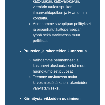
kattoluukun, kattovalokuvun,
viemärin tuuletusputken,
ilmanvaihtoputken ja tv-antennin
kohdalta.
Asennamme savupiipun pellitykset
ja piipunhatut kattopeltisepän
työnä sekä tarvittaessa muut
peltilistat.
Puuosien ja rakenteiden kunnostus
Vaihdamme pehmenneet ja
kastuneet aluslaudat sekä muut
huonokuntoiset puuosat.
Teemme tarvittaessa muita
kirvesmiestöitä katon rakenteiden
vahvistamiseksi.
Kiinnitystarvikkeiden uusiminen