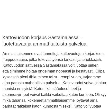
Kattovuodon korjaus Sastamalassa –
luotettavaa ja ammattitaitoista palvelua
Ammattilaisemme ovat tunnettuja kattovuotojen korjauksen
huippuosaajia, jotka tekevät työnsä tarkasti ja tehokkaasti.
Kattovuodon sattuessa Sastamalassa voit luottaa siihen,
että tiimimme hoitaa ongelman nopeasti ja kestävästi. Olipa
kyseessä pieni tihkuminen tai suurempi vuoto, tarjoamme
aina parasta mahdollista palvelua. Kattovuodot voivat johtua
monista eri syistä. Katon ikä, sääolosuhteet ja
asennusvirheet voivat kaikki vaikuttaa katon kuntoon. Oli syy
mikä tahansa, kokeneet ammattilaisemme löytävät aina
parhaat ratkaisut katon kunnostamiseksi. Katto voi vuotaa