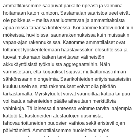
ammattilaisemme saapuvat paikalle ripeästi ja valmiina
hoitamaan katon kuntoon. Sastamalan saaristoalueet eivät
ole poikkeus – meiltä saat luotettavaa ja ammattitaitoista
apua missä tahansa kohteessa. Korjaamme kattovuodot niin
mökeissä, huviloissa, saunarakennuksissa kuin muissakin
vapaa-ajan rakennuksissa. Kattomme ammattilaiset ovat
tottuneet työskentelemään haastavissakin olosuhteissa ja
tuovat mukanaan kaiken tarvittavan välineistön
akkukäyttöisistä työkaluista aggregaatteihin. Näin
varmistetaan, että korjaukset sujuvat mutkattomasti ilman
sähkönsaannin ongelmia. Saarikohteiden erityishaasteisiin
kuuluu usein se, että rakennukset voivat olla pitkään
tarkastamatta. Myrskytuulet voivat vaurioittaa kattoa tai puu
voi kaatua rakenteiden päälle aiheuttaen merkittäviä
vahinkoja. Tällaisessa tilanteessa voimme tarvita laajempia
kattotöitä: kastuneiden aluslautojen uusimista,
lahovaurioituneiden puuosien vaihtoa sekä eristevillojen
päivittämistä. Ammattilaisemme huolehtivat myös