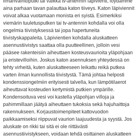
ilmanvaihtoputki tai vaikka tv-antennin läpivienti, löydämme
aina parhaan tavan palauttaa katon tiiveys. Katon läpiviennit
voivat alkaa vuotamaan monista eri syistä. Esimerkiksi
viemärin tuuletusputken tai tv-antennin kohdalla voi olla
ongelmia tiivistyksessä tai jopa hapertuneita
tiivistyskappaleita. Läpivientien kohdalla aluskatteen
asennustiivistys saattaa olla puutteellinen, jolloin vesi
pääsee rakenteisiin aiheuttaen kosteusvaurioita yläpohjaan
ja eristevilloihin. Joskus katon asennuksen yhteydessä on
tehty virheitä, kuten aluskatteeseen leikattu reikä putkea
varten ilman kunnollista tiivistystä. Tämä johtaa helposti
kondenssiongelmiin erityisesti talvella, kun lämpötilaerot
aiheuttavat kosteuden kertymistä putkien ympärille.
Kondensoituva vesi voi kastella yläpohjan villoja ja
pahimmillaan jäätyä aiheuttaen tukoksia sekä hajuhaittoja
rakennukseen. Korjaustoimenpiteet kattovuodon
paikkaamiseksi riippuvat vaurion laajuudesta ja syystä. Jos
aluskate on rikki tai sitä ei ole riittävästi
asennustiivistykseen, voidaan tehdä osittainen aluskatteen