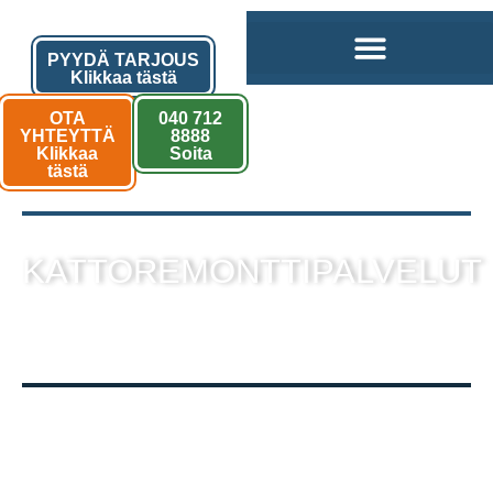
PYYDÄ TARJOUS
Klikkaa tästä
OTA
040 712
YHTEYTTÄ
8888
Klikkaa
Soita
tästä
KATTOREMONTTIPALVELUT
sekä muut kattotyöt laadukkaalla
toteutuksella!