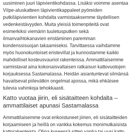
uusiminen juuri läpivientikohdassa. Lisäksi voimme asentaa
Vilpe-aluskatteen läpivientikappaleet pyöreiden
putkiläpivientien kohdalta varmistaaksemme täydellisen
vedenkestävyyden. Muita yleisiä toimenpiteitä ovat
esimerkiksi viemärin tuuletusputken sekä
ilmanvaihtokanavien eristäminen paremman
kondenssisuojan takaamiseksi. Tarvittaessa vaihdamme
myös huonokuntoiset eristevillat ja kunnostamme kaikki
mahdolliset kosteusvauriot rakenteissa. Ammattilaisemme
varmistavat aina kokonaisvaltaisen ratkaisun kattovuotojen
korjauksessa Sastamalassa. Heidän asiantuntevat silmänsä
havaitsevat piilevätkin ongelmat ajoissa, mikä ehkäisee
tulevia vahinkoja tehokkaasti.
Katto vuotaa jiirin, eli sisätaitteen kohdalta –
ammattilaiset apunasi Sastamalassa
Ammattilaisemme ovat erikoistuneet jiirien, eli sisätaitteiden
korjaamiseen ja heillä on vankka kokemus monimutkaisista
kattorakenteista. Olipa kyseessä sitten vanha tai uusi katto,