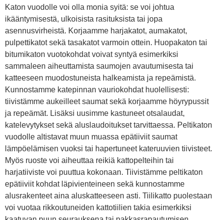
Katon vuodolle voi olla monia syitä: se voi johtua
ikääntymisestä, ulkoisista rasituksista tai jopa
asennusvirheistä. Korjaamme harjakatot, aumakatot,
pulpettikatot sekä tasakatot varmoin ottein. Huopakaton tai
bitumikaton vuotokohdat voivat syntyä esimerkiksi
sammaleen aiheuttamista saumojen avautumisesta tai
katteeseen muodostuneista halkeamista ja repeämistä.
Kunnostamme katepinnan vauriokohdat huolellisesti:
tiivistämme aukeilleet saumat sekä korjaamme höyrypussit
ja repeämät. Lisäksi uusimme kastuneet otsalaudat,
katelevytykset sekä aluslaudoitukset tarvittaessa. Peltikaton
vuodolle altistavat muun muassa epätiiviit saumat
lämpöelämisen vuoksi tai hapertuneet kateruuvien tiivisteet.
Myös ruoste voi aiheuttaa reikiä kattopelteihin tai
harjatiiviste voi puuttua kokonaan. Tiivistämme peltikaton
epätiiviit kohdat läpivienteineen sekä kunnostamme
alusrakenteet aina aluskatteeseen asti. Tiilikatto puolestaan
voi vuotaa rikkoutuneiden kattotiilien takia esimerkiksi
kaatuvan puun seurauksena tai pakkasrapautumisen