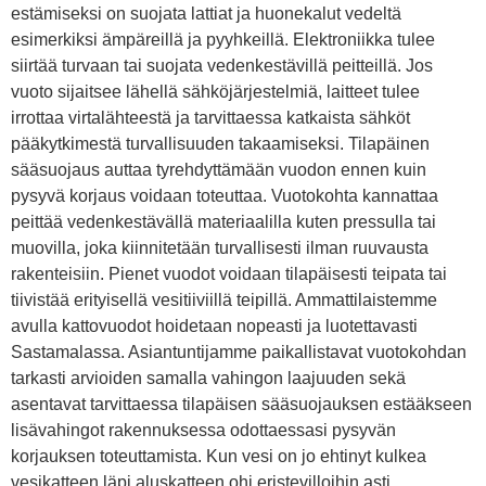
estämiseksi on suojata lattiat ja huonekalut vedeltä
esimerkiksi ämpäreillä ja pyyhkeillä. Elektroniikka tulee
siirtää turvaan tai suojata vedenkestävillä peitteillä. Jos
vuoto sijaitsee lähellä sähköjärjestelmiä, laitteet tulee
irrottaa virtalähteestä ja tarvittaessa katkaista sähköt
pääkytkimestä turvallisuuden takaamiseksi. Tilapäinen
sääsuojaus auttaa tyrehdyttämään vuodon ennen kuin
pysyvä korjaus voidaan toteuttaa. Vuotokohta kannattaa
peittää vedenkestävällä materiaalilla kuten pressulla tai
muovilla, joka kiinnitetään turvallisesti ilman ruuvausta
rakenteisiin. Pienet vuodot voidaan tilapäisesti teipata tai
tiivistää erityisellä vesitiiviillä teipillä. Ammattilaistemme
avulla kattovuodot hoidetaan nopeasti ja luotettavasti
Sastamalassa. Asiantuntijamme paikallistavat vuotokohdan
tarkasti arvioiden samalla vahingon laajuuden sekä
asentavat tarvittaessa tilapäisen sääsuojauksen estääkseen
lisävahingot rakennuksessa odottaessasi pysyvän
korjauksen toteuttamista. Kun vesi on jo ehtinyt kulkea
vesikatteen läpi aluskatteen ohi eristevilloihin asti