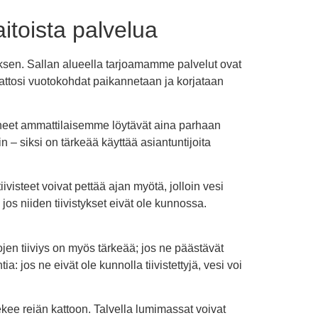
itoista palvelua
ksen. Sallan alueella tarjoamamme palvelut ovat
kattosi vuotokohdat paikannetaan ja korjataan
keneet ammattilaisemme löytävät aina parhaan
n – siksi on tärkeää käyttää asiantuntijoita
visteet voivat pettää ajan myötä, jolloin vesi
jos niiden tiivistykset eivät ole kunnossa.
jen tiiviys on myös tärkeää; jos ne päästävät
a: jos ne eivät ole kunnolla tiivistettyjä, vesi voi
kee reiän kattoon. Talvella lumimassat voivat