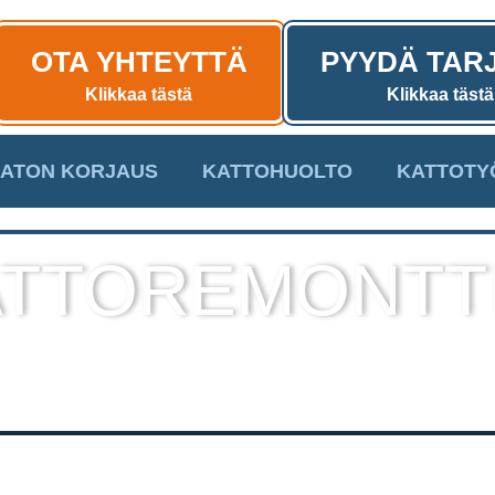
OTA YHTEYTTÄ
PYYDÄ TAR
Klikkaa tästä
Klikkaa tästä
ATON KORJAUS
KATTOHUOLTO
KATTOTY
TTOREMONTT
sekä muut kattotyöt laadukkaall
toteutuksella!