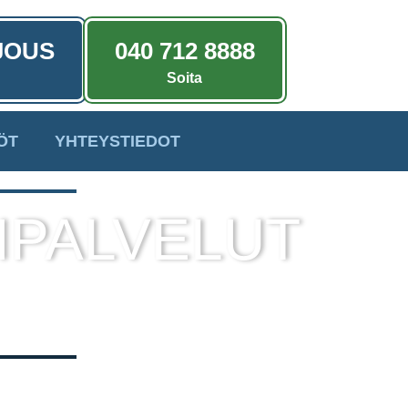
JOUS
040 712 8888
Soita
ÖT
YHTEYSTIEDOT
IPALVELUT
a