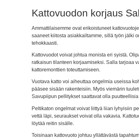
Kattovuodon korjaus Sall
Ammattilaisemme ovat erikoistuneet kattovuotoje
saaneet kiitosta asiakkailtamme, sillä työn jälk
tehokkaasti.
Kattovuodot voivat johtua monista eri syistä. O
ratkaisun tilanteen korjaamiseksi. Salla tarjoaa va
kattoremonttien toteuttamiseen.
Vuotava katto voi aiheuttaa ongelmia useissa kohd
pääsee sisään rakenteisiin. Myös viemärin tuuletus
Savupiipun pellitykset saattavat olla puutteellis
Peltikaton ongelmat voivat liittyä liian lyhyisii
vettä läpi, seuraukset voivat olla vakavia. Kattotuo
löytää reitin sisälle.
Toisinaan kattovuoto johtuu yllättävästä tapahtu