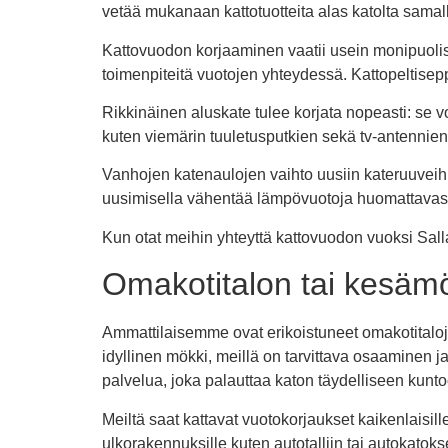
vetää mukanaan kattotuotteita alas katolta samall
Kattovuodon korjaaminen vaatii usein monipuolisi
toimenpiteitä vuotojen yhteydessä. Kattopeltisep
Rikkinäinen aluskate tulee korjata nopeasti: se vo
kuten viemärin tuuletusputkien sekä tv-antennien 
Vanhojen katenaulojen vaihto uusiin kateruuveihi
uusimisella vähentää lämpövuotoja huomattavast
Kun otat meihin yhteyttä kattovuodon vuoksi Salla
Omakotitalon tai kesämö
Ammattilaisemme ovat erikoistuneet omakotitaloj
idyllinen mökki, meillä on tarvittava osaaminen 
palvelua, joka palauttaa katon täydelliseen kunto
Meiltä saat kattavat vuotokorjaukset kaikenlaisill
ulkorakennuksille kuten autotalliin tai autokatok