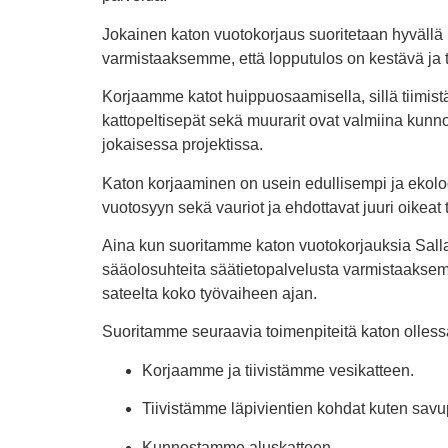
Jokainen katon vuotokorjaus suoritetaan hyvällä r
varmistaaksemme, että lopputulos on kestävä ja 
Korjaamme katot huippuosaamisella, sillä tiimist
kattopeltisepät sekä muurarit ovat valmiina kun
jokaisessa projektissa.
Katon korjaaminen on usein edullisempi ja ekolo
vuotosyyn sekä vauriot ja ehdottavat juuri oike
Aina kun suoritamme katon vuotokorjauksia Salla
sääolosuhteita säätietopalvelusta varmistaakse
sateelta koko työvaiheen ajan.
Suoritamme seuraavia toimenpiteitä katon olless
Korjaamme ja tiivistämme vesikatteen.
Tiivistämme läpivientien kohdat kuten savup
Kunnostamme aluskatteen.