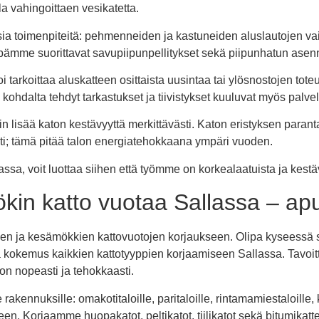
a vahingoittaen vesikatetta.
a toimenpiteitä: pehmenneiden ja kastuneiden aluslautojen vaih
pämme suorittavat savupiipunpellitykset sekä piipunhatun asenn
i tarkoittaa aluskatteen osittaista uusintaa tai ylösnostojen tote
kohdalta tehdyt tarkastukset ja tiivistykset kuuluvat myös palv
n lisää katon kestävyyttä merkittävästi. Katon eristyksen paran
i; tämä pitää talon energiatehokkaana ympäri vuoden.
ssa, voit luottaa siihen että työmme on korkealaatuista ja kestäv
kin katto vuotaa Sallassa – apu
en ja kesämökkien kattovuotojen korjaukseen. Olipa kyseessä si
ja kokemus kaikkien kattotyyppien korjaamiseen Sallassa. Tavoi
on nopeasti ja tehokkaasti.
e rakennuksille: omakotitaloille, paritaloille, rintamamiestaloil
seen. Korjaamme huopakatot, peltikatot, tiilikatot sekä bitumika