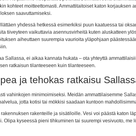
tkin kohteet moitteettomasti. Ammattitaitoiset katon korjaukse
tuloksen saavuttamiseksi.
 yllättäen yhdessä hetkessä esimerkiksi puun kaatuessa tai oksa
ta tiiveyteen vaikuttavia asennusvirheitä kuten aluskatteen ylö
doituksen aiheuttaen suurempia vaurioita yläpohjaan päästessään
iin.
a Sallassa, ei aikaa kannata hukata – ota yhteyttä ammattilaisi
en ratkaisun tilanteeseen kuin tilanteeseen.
opea ja tehokas ratkaisu Sallas
easti vahinkojen minimoimiseksi. Meidän ammattilaisemme Salla
alvelua, jotta kotisi tai mökkisi saadaan kuntoon mahdollisimm
rakennuksen rakenteille ja sisätiloille. Vesi voi päästä katon läp
ksi. Olipa kyseessä pieni tihkuminen tai suurempi vesivuoto, m