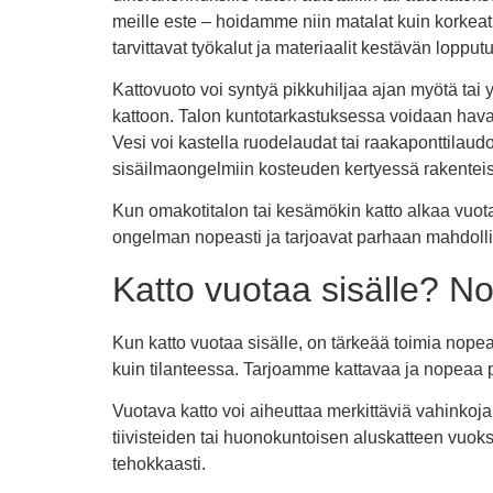
meille este – hoidamme niin matalat kuin korkea
tarvittavat työkalut ja materiaalit kestävän loppu
Kattovuoto voi syntyä pikkuhiljaa ajan myötä tai
kattoon. Talon kuntotarkastuksessa voidaan havai
Vesi voi kastella ruodelaudat tai raakaponttilau
sisäilmaongelmiin kosteuden kertyessä rakenteis
Kun omakotitalon tai kesämökin katto alkaa vuota
ongelman nopeasti ja tarjoavat parhaan mahdollis
Katto vuotaa sisälle? N
Kun katto vuotaa sisälle, on tärkeää toimia nop
kuin tilanteessa. Tarjoamme kattavaa ja nopeaa p
Vuotava katto voi aiheuttaa merkittäviä vahinkoja 
tiivisteiden tai huonokuntoisen aluskatteen vuo
tehokkaasti.