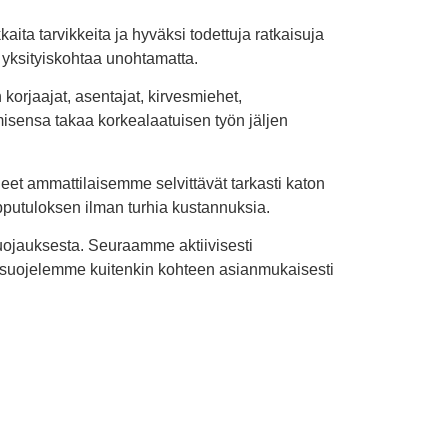
ita tarvikkeita ja hyväksi todettuja ratkaisuja
 yksityiskohtaa unohtamatta.
orjaajat, asentajat, kirvesmiehet,
isensa takaa korkealaatuisen työn jäljen
eet ammattilaisemme selvittävät tarkasti katon
pputuloksen ilman turhia kustannuksia.
uojauksesta. Seuraamme aktiivisesti
a suojelemme kuitenkin kohteen asianmukaisesti