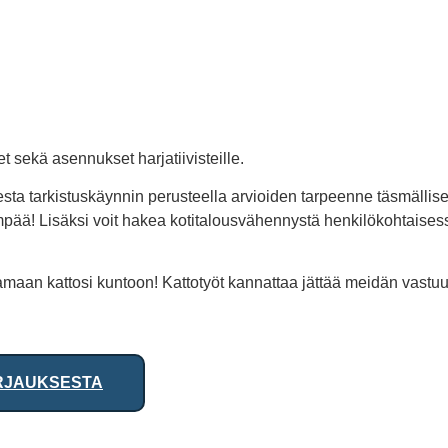
 sekä asennukset harjatiivisteille.
a tarkistuskäynnin perusteella arvioiden tarpeenne täsmällises
pää! Lisäksi voit hakea kotitalousvähennystä henkilökohtaise
amaan kattosi kuntoon! Kattotyöt kannattaa jättää meidän vastuul
RJAUKSESTA