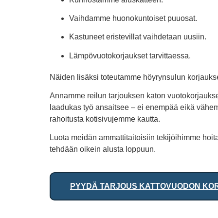
Vaihdamme huonokuntoiset puuosat.
Kastuneet eristevillat vaihdetaan uusiin.
Lämpövuotokorjaukset tarvittaessa.
Näiden lisäksi toteutamme höyrynsulun korjaukset
Annamme reilun tarjouksen katon vuotokorjauksest
laadukas työ ansaitsee – ei enempää eikä vähem
rahoitusta kotisivujemme kautta.
Luota meidän ammattitaitoisiin tekijöihimme hoit
tehdään oikein alusta loppuun.
PYYDÄ TARJOUS KATTOVUODON KO