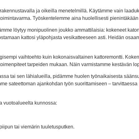
akennustavalla ja oikeilla menetelmillä. Käytämme vain laadukka
toimintavarma. Työskentelemme aina huolellisesti pienintäkään
ämme löytyy monipuolinen joukko ammattilaisia: kokeneet katon k
nostamaan kattosi yläpohjasta vesikatteeseen asti. Heidän osaam
gisempi vaihtoehto kuin kokonaisvaltainen kattoremontti. Koken
at toimenpiteet tarpeiden mukaan. Näin varmistamme kestävän lo
ssa tai sen lähialueilla, pidämme huolen työnaikaisesta sääns
mme sateettoman ajankohdan työn suorittamiseen – tarvittaess
a vuotoalueelta kunnossa:
iipun tai viemärin tuuletusputken.