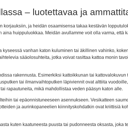
assa – luotettavaa ja ammattita
n korjauksiin, ja heidän osaamisensa takaa kestävän lopputulo
i on aina huippuluokkaa. Meidän avullamme voit olla varma, että 
lipa kyseessä vanhan katon kuluminen tai äkillinen vahinko, ko
ihtelevia sääolosuhteita, jotka voivat rasittaa kattoa monin tavoi
issa rakennusta. Esimerkiksi kattoikkunan tai kattovalokuvun tii
putken tai ilmanvaihtoputken läpiviennit ovat alttiita vuodoille, 
ia tai rapautuneita, mikä mahdollistaa veden pääsyn katon alle.
n pelteihin tai epäonnistuneeseen asennukseen. Vesikatteen saumo
tteiden ja aurinkopaneelien kiinnityskohdatkin ovat kriittisiä kohti
masta kuten kaatuneesta puusta tai pudonneesta oksasta, joka te