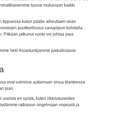
n ammattilaisemme tuovat mukanaan kaikki
n tippuessa katon päälle aiheuttaen reiän
snostojen puutteellisuus savupiipun kohdalla.
. Pitkään jatkunut vuoto voi johtaa jopa
imme heti! Asiantuntijamme paikallistavat
sa
ssa ovat valmiina auttamaan sinua tilanteessa
an pian.
i useista eri syistä, kuten rikkoutuneiden
e löydämme ratkaisun ongelmaan nopeasti ja