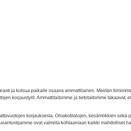
peasti ja kutsua paikalle osaava ammattilainen. Meidän tiimimm
kattojen korjaustyöt. Ammattitaitomme ja tietotaitomme takaavat,
kattovuotojen korjauksesta. Omakotitalojen, kesämökkien sekä p
Asiantuntijamme ovat valmiita kohtaamaan kaikki mahdolliset ha