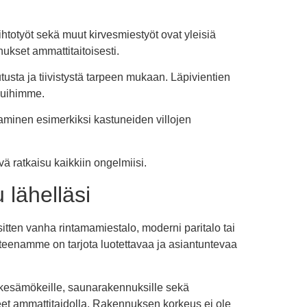
totyöt sekä muut kirvesmiestyöt ovat yleisiä
ukset ammattitaitoisesti.
utusta ja tiivistystä tarpeen mukaan. Läpivientien
eluihimme.
taminen esimerkiksi kastuneiden villojen
ä ratkaisu kaikkiin ongelmiisi.
 lähelläsi
tten vanha rintamamiestalo, moderni paritalo tai
tteenamme on tarjota luotettavaa ja asiantuntevaa
le, kesämökeille, saunarakennuksille sekä
tteet ammattitaidolla. Rakennuksen korkeus ei ole