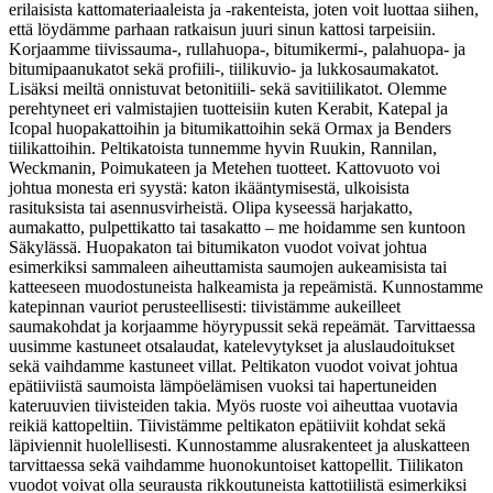
erilaisista kattomateriaaleista ja -rakenteista, joten voit luottaa siihen,
että löydämme parhaan ratkaisun juuri sinun kattosi tarpeisiin.
Korjaamme tiivissauma-, rullahuopa-, bitumikermi-, palahuopa- ja
bitumipaanukatot sekä profiili-, tiilikuvio- ja lukkosaumakatot.
Lisäksi meiltä onnistuvat betonitiili- sekä savitiilikatot. Olemme
perehtyneet eri valmistajien tuotteisiin kuten Kerabit, Katepal ja
Icopal huopakattoihin ja bitumikattoihin sekä Ormax ja Benders
tiilikattoihin. Peltikatoista tunnemme hyvin Ruukin, Rannilan,
Weckmanin, Poimukateen ja Metehen tuotteet. Kattovuoto voi
johtua monesta eri syystä: katon ikääntymisestä, ulkoisista
rasituksista tai asennusvirheistä. Olipa kyseessä harjakatto,
aumakatto, pulpettikatto tai tasakatto – me hoidamme sen kuntoon
Säkylässä. Huopakaton tai bitumikaton vuodot voivat johtua
esimerkiksi sammaleen aiheuttamista saumojen aukeamisista tai
katteeseen muodostuneista halkeamista ja repeämistä. Kunnostamme
katepinnan vauriot perusteellisesti: tiivistämme aukeilleet
saumakohdat ja korjaamme höyrypussit sekä repeämät. Tarvittaessa
uusimme kastuneet otsalaudat, katelevytykset ja aluslaudoitukset
sekä vaihdamme kastuneet villat. Peltikaton vuodot voivat johtua
epätiiviistä saumoista lämpöelämisen vuoksi tai hapertuneiden
kateruuvien tiivisteiden takia. Myös ruoste voi aiheuttaa vuotavia
reikiä kattopeltiin. Tiivistämme peltikaton epätiiviit kohdat sekä
läpiviennit huolellisesti. Kunnostamme alusrakenteet ja aluskatteen
tarvittaessa sekä vaihdamme huonokuntoiset kattopellit. Tiilikaton
vuodot voivat olla seurausta rikkoutuneista kattotiilistä esimerkiksi