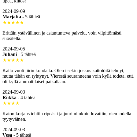
upea, kiitos!
2024-09-09
Marjatta
-
5 tähteä
★★★★★
Erittäin ystävällinen ja asiantunteva palvelu, voin vilpittömästi
suositella.
2024-09-05
Juhani
-
5 tähteä
★★★★★
Katto vuoti jiirin kohdalta. Olen itsekin joskus kattotöitä tehnyt,
mutta tähän en ryhtynyt. Vierestä seuranneena voin kyllä todeta, että
oli kyllä ammattilaiset paikallaan.
2024-09-03
Riikka
-
4 tähteä
★★★★
Katon korjaus tehtiin ripeästi ja juuri niinkuin luvattiin, olen todella
tyytyväinen.
2024-09-03
Vesa
-
5 tähteä