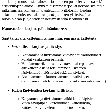
aluslautojen uusimista, lahovaurioituneiden puuosien vaihtoa sekä
eristevillojen vaihtoa. Ammattilaisemme tarjoavat kokonaisvaltaisia
ratkaisuja saarikohteisiin toteutettuihin kattotöihin. Heidän
asiantuntemuksensa takaa sen, että jokainen yksityiskohta
huomioidaan ja työ tehdään kestävästi sekä laadukkaasti.
Kattovuodon korjaus pähkinänkuoressa
Saat taitavalta kattotiimiltämme mm. seuraavia kattotöitä:
Vesikatteen korjaus ja tiivistys
Korjaamme ja tiivistämme vuotavat tai vaurioituneet
kohdat vesikatteen pinnasta.
Vaihdamme rikkinäisen, vuotavan tai repsottavan
aluskatteen osia ja toteutamme aluskatteen
läpivientityöt, ylösnostot sekä tiivistykset.
Asennamme tai kunnostamme harjatiivisteet
(tarvittaessa vaihdamme ne uudenaikaisiin ratkaisuihin).
Katon läpivientien korjaus ja tiivistys
Korjaamme ja tiivistämme kaikki katon läpiviennit,
kuten savupiipun, kattoikkunan, kattoluukun,
kattovalokuvun, viemärin tuuletusputken,