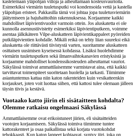
kastelemaan yläpohjan villoja ja aiheuttamaan kosteusvaurioita.
Esimerkiksi viemärin tuuletusputki voi kondensoida vettä ja kastella
yläpohjan eristeet. Pakkasilla tämä voi johtaa jopa tuuletusviemärin
jäätymiseen ja hajuhaittoihin rakennuksessa. Korjaamme kaikki
mahdolliset läpivientivuodot varmoin ottein. Jos aluskatetta ei ole
kunnolla asennustiivistetty esimerkiksi läpivientiputkeen, voimme
asentaa jälkikäteen Vilpe-aluskatteen läpivientikappaleet pyöreiden
putkiläpivientien kohdalle. Mikäli reikä on tehty liian suureksi eikä
aluskatetta ole riittävästi tiivistystä varten, suoritamme aluskatteen
osittaisen uusimisen kyseisessä kohdassa. Lisäksi huolehdimme
viemärin tuuletusputken sekä ilmanvaihtokanavien eristyksistä ja
korjaamme mahdolliset kondenssikosteuden aiheuttamat vauriot.
Säkylässä toimivat ammattilaisemme varmistavat aina, että kaikki
tarvittavat toimenpiteet suoritetaan huolella ja tarkasti. Tiimimme
asiantuntemus kattaa niin katon rakenteiden kuin vesikatteenkin
korjaukset, joten voit luottaa siihen, että kattosi tulee olemaan jälleen
täysin tiivis ja kestävä.
Vuotaako katto jiirin eli sisätaitteen kohdalta?
Olemme ratkaisu ongelmaasi Säkylässä
Ammattilaisemme ovat erikoistuneet jiirien, eli sisätaitteiden
vuotojen korjaamiseen. Säkylässä toimiva tiimimme tuntee
kattorakenteet ja osaa paikallistaa sekä korjata vuotokohdat
tehokkaasti. Kun katon lappeet kohtaavat, syntyy jiiri, joka on