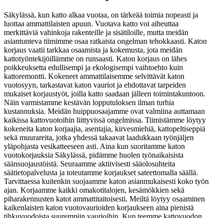
Säkylässä, kun katto alkaa vuotaa, on tärkeää toimia nopeasti ja
luottaa ammattilaisten apuun. Vuotava katto voi aiheuttaa
merkittäviä vahinkoja rakenteille ja sisätiloille, mutta meidän
asiantunteva tiimimme osaa ratkaista ongelman tehokkaasti. Katon
korjaus vaatii tarkkaa osaamista ja kokemusta, jota meidän
kattotyöntekijöillämme on runsaasti. Katon korjaus on lähes
poikkeuksetta edullisempi ja ekologisempi vaihtoehto kuin
kattoremontti. Kokeneet ammattilaisemme selvittävät katon
vuotosyyn, tarkastavat katon vauriot ja ehdottavat tarpeiden
mukaiset korjaustyöt, joilla katto saadaan jälleen toimintakuntoon.
Näin varmistamme kestävän lopputuloksen ilman turhia
kustannuksia. Meidän huippuosaajamme ovat valmiina auttamaan
kaikissa kattovuotoihin liittyvissä ongelmissa. Tiimistämme löytyy
kokeneita katon korjaajia, asentajia, kirvesmiehiä, kattopeltiseppiä
sekä muurareita, jotka yhdessä takaavat laadukkaan työnjäljen
yläpohjasta vesikatteeseen asti. Aina kun suoritamme katon
vuotokorjauksia Säkylässä, pidämme huolen työnaikaisista
säänsuojaustöistä. Seuraamme aktiivisesti sääolosuhteita
säätietopalvelusta ja toteutamme korjaukset sateettomalla säällä.
Tarvittaessa kuitenkin suojaamme katon asianmukaisesti koko työn
ajan. Korjaamme kaikki omakotitalojen, kesämökkien sekä
piharakennusten katot ammattitaitoisesti. Meiltä löytyy osaaminen
kaikenlaisten katon vuotovaurioiden korjaukseen aina pienistä
tihkuvuodoista suurempiin vaurioihin. Kun teemme kattovuodon