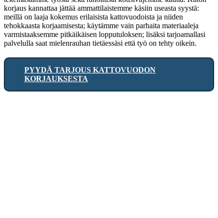
korjaus kannattaa jättää ammattilaistemme käsiin useasta syystä:
meillä on laaja kokemus erilaisista kattovuodoista ja niiden
tehokkaasta korjaamisesta; käytämme vain parhaita materiaaleja
varmistaaksemme pitkäikäisen lopputuloksen; lisäksi tarjoamallasi
palvelulla saat mielenrauhan tietäessäsi että työ on tehty oikein.
PYYDÄ TARJOUS KATTOVUODON
KORJAUKSESTA