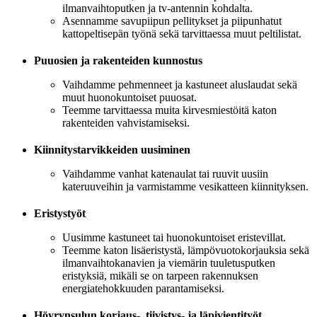
ilmanvaihtoputken ja tv-antennin kohdalta.
Asennamme savupiipun pellitykset ja piipunhatut
kattopeltisepän työnä sekä tarvittaessa muut peltilistat.
Puuosien ja rakenteiden kunnostus
Vaihdamme pehmenneet ja kastuneet aluslaudat sekä
muut huonokuntoiset puuosat.
Teemme tarvittaessa muita kirvesmiestöitä katon
rakenteiden vahvistamiseksi.
Kiinnitystarvikkeiden uusiminen
Vaihdamme vanhat katenaulat tai ruuvit uusiin
kateruuveihin ja varmistamme vesikatteen kiinnityksen.
Eristystyöt
Uusimme kastuneet tai huonokuntoiset eristevillat.
Teemme katon lisäeristystä, lämpövuotokorjauksia sekä
ilmanvaihtokanavien ja viemärin tuuletusputken
eristyksiä, mikäli se on tarpeen rakennuksen
energiatehokkuuden parantamiseksi.
Höyrynsulun korjaus-, tiivistys- ja läpivientityöt