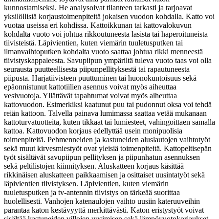
kunnostamiseksi. He analysoivat tilanteen tarkasti ja tarjoavat
yksilöllisiä korjaustoimenpiteitä jokaisen vuodon kohdalla. Katto voi
vuotaa useissa eri kohdissa. Kattoikkunan tai kattovalokuvun
kohdalta vuoto voi johtua rikkoutuneesta lasista tai haperoituneista
tiivisteistä. Läpivientien, kuten viemärin tuuletusputken tai
ilmanvaihtoputken kohdalta vuoto saattaa johtua rikki menneestä
tiivistyskappaleesta. Savupiipun ympäriltä tuleva vuoto taas voi olla
seurausta puutteellisesta piipunpellityksestä tai rapautuneesta
piipusta. Harjatiivisteen puuttuminen tai huonokuntoisuus sekä
epäonnistunut kattotiilien asennus voivat myös aiheuttaa
vesivuotoja. Yllättävät tapahtumat voivat myös aiheuttaa
kattovuodon. Esimerkiksi kaatunut puu tai pudonnut oksa voi tehdä
reiän kattoon. Talvella painava lumimassa saattaa vetää mukanaan
kattoturvatuotteita, kuten tikkaat tai lumiesteet, vahingoittaen samalla
kattoa. Kattovuodon korjaus edellyttää usein monipuolisia
toimenpiteitä. Pehmenneiden ja kastuneiden aluslautojen vaihtotyöt
sekä muut kirvesmiestyöt ovat yleisiä toimenpiteitä. Kattopeltisepän
työt sisältävät savupiipun pellityksen ja piipunhatun asennuksen
sekä peltilistojen kiinnityksen. Aluskatteen korjaus käsittää
rikkinäisen aluskatteen paikkaamisen ja osittaiset uusintatyöt sekä
läpivientien tiivistyksen. Läpivientien, kuten viemärin
tuuletusputken ja tv-antennin tiivistys on tärkeää suorittaa
huolellisesti. Vanhojen katenaulojen vaihto uusiin kateruuveihin
parantaa katon kestävyyttä merkittävästi. Katon eristystyöt voivat
sisältää kastuneiden villojen uusimisen sekä lämpövuotokorjaukset.