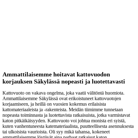
Ammattilaisemme hoitavat kattovuodon
korjauksen Säkylässä nopeasti ja luotettavasti
Kattovuoto on vakava ongelma, joka vaatii välitöntä huomiota.
Ammattilaisemme Säkylässä ovat erikoistuneet kattovuotojen
korjaamiseen, ja heillä on vuosien kokemus erilaisista
kattomateriaaleista ja -rakenteista. Meidän tiimimme tunnetaan
nopeasta toiminnasta ja luotettavista ratkaisuista, jotka varmistavat
katon pitkäikäisyyden. Kattovuoto voi johtua monista eri syistä,
kuten vanhentuneesta katemateriaalista, puutteellisesta asennuksesta
tai ulkoisista vaurioista. Oli syy mikä tahansa, kokeneet
ammattilaisemme löytävät aina parhaat ratkaisut katon