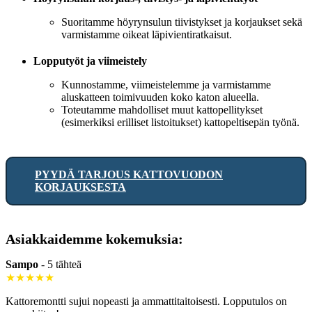
Suoritamme höyrynsulun tiivistykset ja korjaukset sekä
varmistamme oikeat läpivientiratkaisut.
Lopputyöt ja viimeistely
Kunnostamme, viimeistelemme ja varmistamme
aluskatteen toimivuuden koko katon alueella.
Toteutamme mahdolliset muut kattopellitykset
(esimerkiksi erilliset listoitukset) kattopeltisepän työnä.
PYYDÄ TARJOUS KATTOVUODON
KORJAUKSESTA
Asiakkaidemme kokemuksia:
Sampo
-
5 tähteä
★★★★★
Kattoremontti sujui nopeasti ja ammattitaitoisesti. Lopputulos on