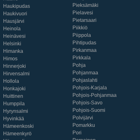
Pieksämäki
Haukipudas
Pielavesi
Haukivuori
Pietarsaari
Hausjärvi
Piikkiö
Heinola
Piippola
Heinävesi
Pihtipudas
Helsinki
Pirkanmaa
Himanka
Pirkkala
Himos
Pohja
Hinnerjoki
Pohjanmaa
Hirvensalmi
Pohjaslahti
Hollola
Pohjois-Karjala
Honkajoki
Pohjois-Pohjanmaa
Huittinen
Pohjois-Savo
Humppila
Pohjois-Suomi
Hyrynsalmi
Polvijärvi
Hyvinkää
Pomarkku
Hämeenkoski
Pori
Hämeenkyrö