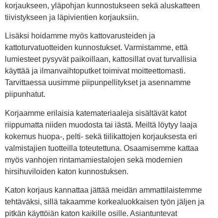
korjaukseen, yläpohjan kunnostukseen sekä aluskatteen
tiivistykseen ja läpivientien korjauksiin.
Lisäksi hoidamme myös kattovarusteiden ja
kattoturvatuotteiden kunnostukset. Varmistamme, että
lumiesteet pysyvät paikoillaan, kattosillat ovat turvallisia
käyttää ja ilmanvaihtoputket toimivat moitteettomasti.
Tarvittaessa uusimme piipunpellitykset ja asennamme
piipunhatut.
Korjaamme erilaisia katemateriaaleja sisältävät katot
riippumatta niiden muodosta tai iästä. Meiltä löytyy laaja
kokemus huopa-, pelti- sekä tiilikattojen korjauksesta eri
valmistajien tuotteilla toteutettuna. Osaamisemme kattaa
myös vanhojen rintamamiestalojen sekä modernien
hirsihuviloiden katon kunnostuksen.
Katon korjaus kannattaa jättää meidän ammattilaistemme
tehtäväksi, sillä takaamme korkealuokkaisen työn jäljen ja
pitkän käyttöiän katon kaikille osille. Asiantuntevat