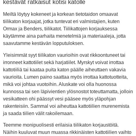
kestävät ratkaisut kotisi katolle
Meiltä löytyy kokeneet ja korkean tietotaidon omaavat
tiilikaton korjaajat, jotka tuntevat eri valmistajien, kuten
Ormax ja Benders, tiilikatot. Tiilikattojen korjauksessa
käytämme aina parhaita menetelmiä ja materiaaleja, jotta
saavutamme kestävän lopputuloksen.
Yleisimmät syyt tiilikaton vaurioihin ovat rikkoontuneet tai
irronneet kattotiilet sekä harjatiilet. Myrskyt voivat irrottaa
kattotiiliä tai kaataa puita katon päälle aiheuttaen vakavia
vaurioita. Lumen paino saattaa myös irrottaa kattotuotteita,
mikä voi johtaa vuotoihin. Aluskate voi olla huonossa
kunnossa tai sen läpivientien ylösnostot toteuttamatta, jolloin
vesikatteen ohi päässyt vesi pääsee myös yläpohjan
rakenteisiin. Sammal voi aiheuttaa kattotiilien murenemista
ja saada tiilien välit rakoilemaan.
Teemme monipuolisesti erilaisia tiilikaton korjaustöitä.
Näihin kuuluvat muun muassa rikkinäisten kattotiilien vaihto