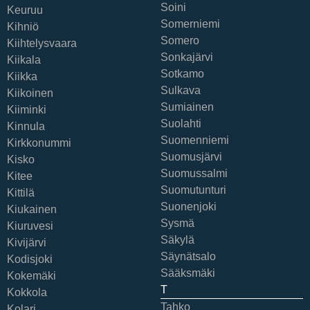
Soini
Keuruu
Somerniemi
Kihniö
Somero
Kiihtelysvaara
Sonkajärvi
Kiikala
Sotkamo
Kiikka
Sulkava
Kiikoinen
Sumiainen
Kiiminki
Suolahti
Kinnula
Suomenniemi
Kirkkonummi
Suomusjärvi
Kisko
Suomussalmi
Kitee
Suomutunturi
Kittilä
Suonenjoki
Kiukainen
Sysmä
Kiuruvesi
Säkylä
Kivijärvi
Säynätsalo
Kodisjoki
Sääksmäki
Kokemäki
T
Kokkola
Tahko
Kolari