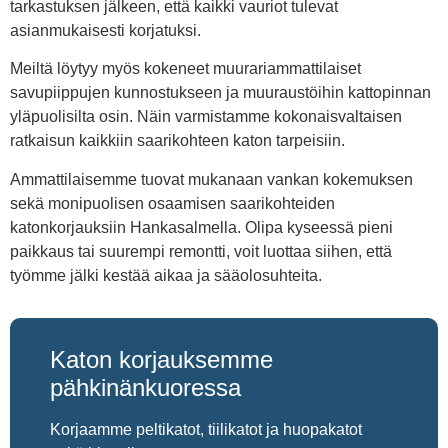
tarkastuksen jälkeen, että kaikki vauriot tulevat
asianmukaisesti korjatuksi.
Meiltä löytyy myös kokeneet muurariammattilaiset
savupiippujen kunnostukseen ja muuraustöihin kattopinnan
yläpuolisilta osin. Näin varmistamme kokonaisvaltaisen
ratkaisun kaikkiin saarikohteen katon tarpeisiin.
Ammattilaisemme tuovat mukanaan vankan kokemuksen
sekä monipuolisen osaamisen saarikohteiden
katonkorjauksiin Hankasalmella. Olipa kyseessä pieni
paikkaus tai suurempi remontti, voit luottaa siihen, että
työmme jälki kestää aikaa ja sääolosuhteita.
Katon korjauksemme
pähkinänkuoressa
Korjaamme peltikatot, tiilikatot ja huopakatot