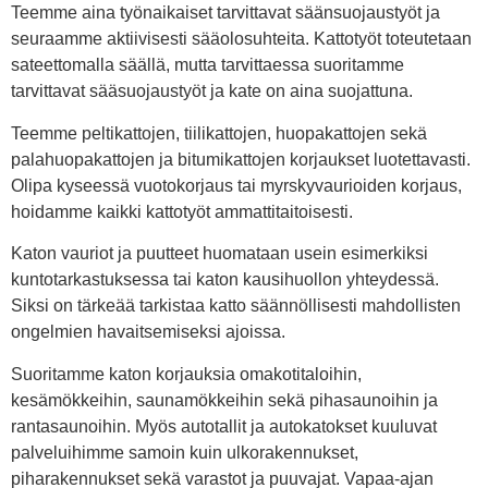
Teemme aina työnaikaiset tarvittavat säänsuojaustyöt ja
seuraamme aktiivisesti sääolosuhteita. Kattotyöt toteutetaan
sateettomalla säällä, mutta tarvittaessa suoritamme
tarvittavat sääsuojaustyöt ja kate on aina suojattuna.
Teemme peltikattojen, tiilikattojen, huopakattojen sekä
palahuopakattojen ja bitumikattojen korjaukset luotettavasti.
Olipa kyseessä vuotokorjaus tai myrskyvaurioiden korjaus,
hoidamme kaikki kattotyöt ammattitaitoisesti.
Katon vauriot ja puutteet huomataan usein esimerkiksi
kuntotarkastuksessa tai katon kausihuollon yhteydessä.
Siksi on tärkeää tarkistaa katto säännöllisesti mahdollisten
ongelmien havaitsemiseksi ajoissa.
Suoritamme katon korjauksia omakotitaloihin,
kesämökkeihin, saunamökkeihin sekä pihasaunoihin ja
rantasaunoihin. Myös autotallit ja autokatokset kuuluvat
palveluihimme samoin kuin ulkorakennukset,
piharakennukset sekä varastot ja puuvajat. Vapaa-ajan