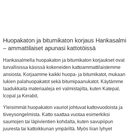
Huopakaton ja bitumikaton korjaus Hankasalmi
– ammattilaiset apunasi kattotöissä
Hankasalmella huopakaton ja bitumikaton korjaukset ovat
turvallisissa käsissä kokeneiden kattoammattilaistemme
ansiosta. Korjaamme kaikki huopa- ja bitumikatot, mukaan
lukien palahuopakatot sekä bitumipaanukatot. Käytämme
laadukkaita materiaaleja eri valmistajilta, kuten Katepal,
Icopal ja Kerabit.
Yleisimmät huopakaton vauriot johtuvat kattovuodoista ja
tiiveysongelmista. Katto saattaa vuotaa esimerkiksi
saumojen tai läpivientien kohdalta, kuten savupiipun
juuresta tai kattoikkunan ympäriltä. Myös liian lyhyet