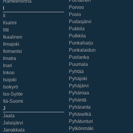
Pornainen
Hämeenlinna
Porvoo
I
Posio
Ii
Pudasjärvi
Iisalmi
Pukkila
Iitti
Pulkkila
Ikaalinen
Punkaharju
Ilmajoki
Punkalaidun
Ilomantsi
Puolanka
Imatra
Puumala
Inari
Pyhtää
Inkoo
Pyhäjoki
Isojoki
Pyhäjärvi
Isokyrö
Pyhämaa
Iso-Syöte
Pyhäntä
Itä-Suomi
Pyhäranta
J
Pyhäselkä
Jaala
Pyhätunturi
Jalasjärvi
Pylkönmäki
Janakkala