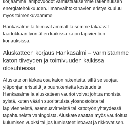
korjaamme lämpövuodot varmistaaksemme rakennuksen
energiatehokkuuden. Ilmanvaihtokanavien eristys kuuluu
myös toimenkuvaamme.
Hankasalmella toimivat ammattilaisemme takaavat
laadukkaan työnjäljen kaikissa katon läpivientien
korjauksissa.
Aluskatteen korjaus Hankasalmi – varmistamme
katon tiiveyden ja toimivuuden kaikissa
olosuhteissa
Aluskate on tärkeä osa katon rakenteita, sillä se suojaa
yläpohjan eristeitä ja puurakenteita kosteudelta.
Hankasalmella aluskatteen vauriot voivat johtua monista
syistä, kuten väärin suoritetuista ylösnostoista tai
läpivienneistä, asennusvirheistä tai kattotyön yhteydessä
tapahtuneista vahingoista. Aluskate saattaa myös vaurioitua
kulumisen vuoksi tai jos lumiesteet irtoavat ja rikkovat sen.