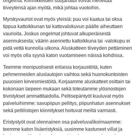
ongelma. Kiinnikkeiden suojahatut voivat menettää
tiiveytensä ajan myötä, mikä johtaa vuotoihin.
Myrskyvauriot ovat myös yleisiä: puu voi kaatua tai oksa
tippua kattoikkunan tai kattovalokuvun päälle aiheuttaen
vaurioita. Joskus ongelmat johtuvat alkuperäisestä
asennuksesta; väärin asennettu kattoikkuna tai -valokupu ei
pidä vettä kunnolla ulkona. Aluskatteen tiiveyden pettäminen
voi myös olla syynä katon vuotamiseen näissä kohdissa.
Teemme monipuolisesti erilaisia korjaustöitä, kuten
pehmenneiden aluslautojen vaihtoa sekä huonokuntoisten
puuosien kirvesmiestöitä. Korjaamme aluskatteet osittain tai
kokonaan tarpeen mukaan sekä toteutamme ylösnostojen
tiivistykset ammattitaidolla. Peltisepäntyöt kuuluvat myös
palveluihimme: savupiipun pellitys, piipunhatun asennukset
sekä peltilistojen kiinnitykset hoituvat meiltä varmasti.
Eristystyöt ovat olennainen osa palveluvalikoimaamme:
teemme katon lisäeristyksiä, uusimme kastuneet villat ja