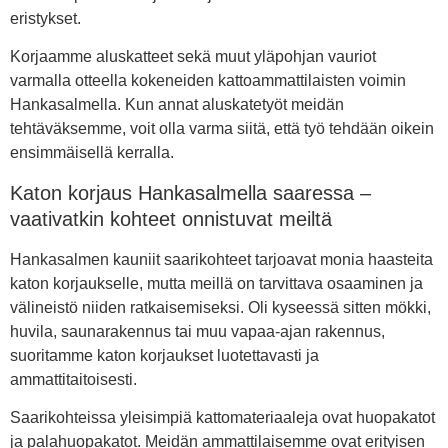
eristykset.
Korjaamme aluskatteet sekä muut yläpohjan vauriot
varmalla otteella kokeneiden kattoammattilaisten voimin
Hankasalmella. Kun annat aluskatetyöt meidän
tehtäväksemme, voit olla varma siitä, että työ tehdään oikein
ensimmäisellä kerralla.
Katon korjaus Hankasalmella saaressa –
vaativatkin kohteet onnistuvat meiltä
Hankasalmen kauniit saarikohteet tarjoavat monia haasteita
katon korjaukselle, mutta meillä on tarvittava osaaminen ja
välineistö niiden ratkaisemiseksi. Oli kyseessä sitten mökki,
huvila, saunarakennus tai muu vapaa-ajan rakennus,
suoritamme katon korjaukset luotettavasti ja
ammattitaitoisesti.
Saarikohteissa yleisimpiä kattomateriaaleja ovat huopakatot
ja palahuopakatot. Meidän ammattilaisemme ovat erityisen