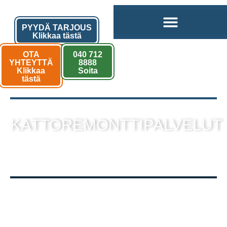
PYYDÄ TARJOUS
Klikkaa tästä
OTA
040 712
YHTEYTTÄ
8888
Klikkaa
Soita
tästä
KATTOREMONTTIPALVELUT
sekä muut kattotyöt laadukkaalla
toteutuksella!