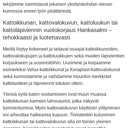
tekijämme varmistavat jokaisen yksityiskohdan olevan
kunnossa ennen työn päättämistä.
Kattoikkunan, kattovalokuvun, kattoluukun tai
kattoläpiviennin vuotokorjaus Hankasalmi –
tehokkaasti ja luotettavasti
Meiltä löytyy kokeneet ja taitavat osaajat kattoikkunoiden,
kattovalokupujen ja kattoluukkujen sekä muiden läpivientien
korjaukseen ja uusimistöihin. Uusimme ja korjaamme
esimerkiksi Velux-kattoikkunat ja Keraplast-kattovalokuvut
sekä kunnostamme ja vaihdamme muunkin merkkiset
kattotuotteet ja läpiviennit totutuin ottein.
Yleisiä syitä katon vuotamiseen ovat muun muassa
kattoikkunan karmien lahovauriot, jotka näkyvät
tummentumina. Myös kattovalokuvun käyttöiän ylittyminen
voi aiheuttaa halkeamia kupuun. Tiivisteiden kuluminen
kattoikkunan tai kattovalokuvun alla on toinen yleinen