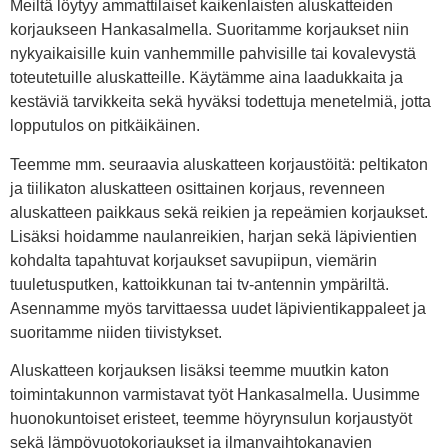
Meiltä löytyy ammattilaiset kaikenlaisten aluskatteiden
korjaukseen Hankasalmella. Suoritamme korjaukset niin
nykyaikaisille kuin vanhemmille pahvisille tai kovalevystä
toteutetuille aluskatteille. Käytämme aina laadukkaita ja
kestäviä tarvikkeita sekä hyväksi todettuja menetelmiä, jotta
lopputulos on pitkäikäinen.
Teemme mm. seuraavia aluskatteen korjaustöitä: peltikaton
ja tiilikaton aluskatteen osittainen korjaus, revenneen
aluskatteen paikkaus sekä reikien ja repeämien korjaukset.
Lisäksi hoidamme naulanreikien, harjan sekä läpivientien
kohdalta tapahtuvat korjaukset savupiipun, viemärin
tuuletusputken, kattoikkunan tai tv-antennin ympäriltä.
Asennamme myös tarvittaessa uudet läpivientikappaleet ja
suoritamme niiden tiivistykset.
Aluskatteen korjauksen lisäksi teemme muutkin katon
toimintakunnon varmistavat työt Hankasalmella. Uusimme
huonokuntoiset eristeet, teemme höyrynsulun korjaustyöt
sekä lämpövuotokorjaukset ja ilmanvaihtokanavien