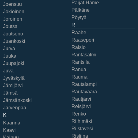
Päijät-Häme
Joensuu
Pälkäne
Jokioinen
Pöytyä
Joroinen
R
Joutsa
Raahe
Joutseno
Raasepori
Juankoski
Raisio
Jurva
Rantasalmi
Juuka
Rantsila
Juupajoki
Ranua
Juva
Rauma
Jyväskylä
Rautalampi
Jämijärvi
Rautavaara
Jämsä
Rautjärvi
Jämsänkoski
Reisjärvi
Järvenpää
Renko
K
Riihimäki
Kaarina
Riistavesi
Kaavi
Ristiina
Kainuu