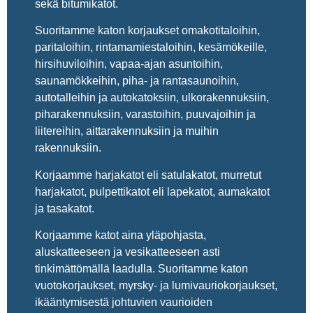
sekä bitumikatot.
Suoritamme katon korjaukset omakotitaloihin,
paritaloihin, rintamamiestaloihin, kesämökeille,
hirsihuviloihin, vapaa-ajan asuntoihin,
saunamökkeihin, piha- ja rantasaunoihin,
autotalleihin ja autokatoksiin, ulkorakennuksiin,
piharakennuksiin, varastoihin, puuvajoihin ja
liitereihin, aittarakennuksiin ja muihin
rakennuksiin.
Korjaamme harjakatot eli satulakatot, murretut
harjakatot, pulpettikatot eli lapekatot, aumakatot
ja tasakatot.
Korjaamme katot aina yläpohjasta,
aluskatteeseen ja vesikatteeseen asti
tinkimättömällä laadulla. Suoritamme katon
vuotokorjaukset, myrsky- ja lumivauriokorjaukset,
ikääntymisestä johtuvien vaurioiden