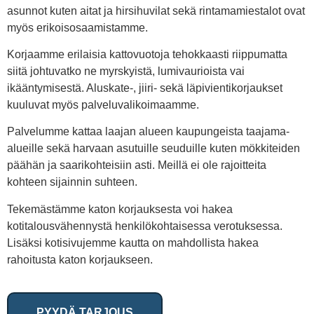
asunnot kuten aitat ja hirsihuvilat sekä rintamamiestalot ovat
myös erikoisosaamistamme.
Korjaamme erilaisia kattovuotoja tehokkaasti riippumatta
siitä johtuvatko ne myrskyistä, lumivaurioista vai
ikääntymisestä. Aluskate-, jiiri- sekä läpivientikorjaukset
kuuluvat myös palveluvalikoimaamme.
Palvelumme kattaa laajan alueen kaupungeista taajama-
alueille sekä harvaan asutuille seuduille kuten mökkiteiden
päähän ja saarikohteisiin asti. Meillä ei ole rajoitteita
kohteen sijainnin suhteen.
Tekemästämme katon korjauksesta voi hakea
kotitalousvähennystä henkilökohtaisessa verotuksessa.
Lisäksi kotisivujemme kautta on mahdollista hakea
rahoitusta katon korjaukseen.
PYYDÄ TARJOUS