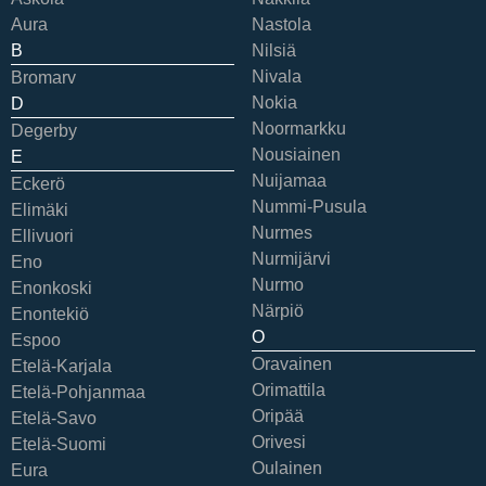
Aura
Nastola
B
Nilsiä
Nivala
Bromarv
Nokia
D
Noormarkku
Degerby
Nousiainen
E
Nuijamaa
Eckerö
Nummi-Pusula
Elimäki
Nurmes
Ellivuori
Nurmijärvi
Eno
Nurmo
Enonkoski
Närpiö
Enontekiö
O
Espoo
Oravainen
Etelä-Karjala
Orimattila
Etelä-Pohjanmaa
Oripää
Etelä-Savo
Orivesi
Etelä-Suomi
Oulainen
Eura