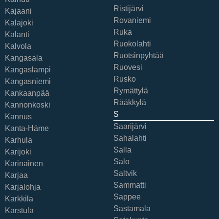
Ristijärvi
Kajaani
Rovaniemi
Kalajoki
Ruka
Kalanti
Ruokolahti
Kalvola
Ruotsinpyhtää
Kangasala
Ruovesi
Kangaslampi
Rusko
Kangasniemi
Rymättylä
Kankaanpää
Rääkkylä
Kannonkoski
S
Kannus
Saarijärvi
Kanta-Häme
Sahalahti
Karhula
Salla
Karijoki
Salo
Karinainen
Saltvik
Karjaa
Sammatti
Karjalohja
Sappee
Karkkila
Sastamala
Karstula