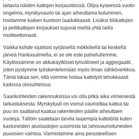
taitavia näiden kattojen korjaustöissä. Olipa kyseessä vuoto-
ongelma, myrskyvaurio tai ajan aiheuttama kuluminen,
hoidamme kaiken kuntoon laadukkaasti. Lisäksi tiilikattojen
ja peltikattojen korjaukset sujuvat meiltä yhtä lailla
moitteettomasti.
Vaikka kohde sijaitsisi syrjäisellä mökkitiellä tai keskellä
järveä Hankasalmella, ei se ole este palvelullemme.
Käytössämme on akkukäyttöiset työvälineet ja aggregaatit,
joten pystymme työskentelemään myös ilman sähköverkkoa.
Tämä takaa sen, että voimme hoitaa kattotyöt tehokkaasti
kaikissa olosuhteissa.
Saarikohteiden rakennuksissa voi olla pitkä aika viimeisestä
tarkastuksesta. Myrskytuuli on voinut vaurioittaa kattoa tai
puu on saattanut kaatua rakenteiden päälle aiheuttaen
vuotoja. Tällöin saatetaan tarvita laajempia kattotöitä kuten
kastuneiden aluslautojen uusimista tai lahovaurioituneiden
puuosien vaihtoa. Varmistamme aina perusteellisen