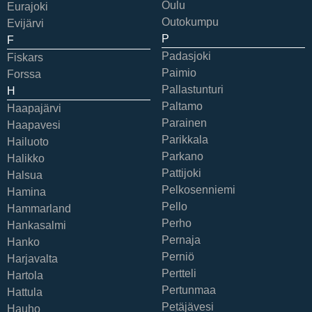
Oulu
Eurajoki
Outokumpu
Evijärvi
P
F
Padasjoki
Fiskars
Paimio
Forssa
Pallastunturi
H
Paltamo
Haapajärvi
Parainen
Haapavesi
Parikkala
Hailuoto
Parkano
Halikko
Pattijoki
Halsua
Pelkosenniemi
Hamina
Pello
Hammarland
Perho
Hankasalmi
Pernaja
Hanko
Perniö
Harjavalta
Pertteli
Hartola
Pertunmaa
Hattula
Petäjävesi
Hauho