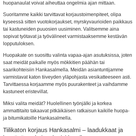
huopanaulat voivat aiheuttaa ongelmia ajan mittaan.
Suoritamme kaikki tarvittavat korjaustoimenpiteet, olipa
kyseessä sitten vuotokorjaukset, myrskyvaurioiden paikkaus
tai kastuneiden puuosien uusiminen. Valitsemme aina
sopivat työtavat ja työvälineet varmistaaksemme kestävän
lopputuloksen.
Huopakate on suosittu valinta vapaa-ajan asutuksissa, joten
saat meidät paikalle myös mökkitien päähän tai
saarikohteisiin Hankasalmella. Meidän asiantuntijamme
varmistavat katon tiiveyden yläpohjasta vesikatteeseen asti.
Tarvittaessa korjaamme myös puurakenteet ja vaihdamme
kastuneet eristevillat.
Miksi valita meidät? Huolellinen työnjälki ja korkea
ammattitaito takaavat pitkäikäisen ratkaisun kaikille huopa-
ja bitumikatoille Hankasalmella.
Tiilikaton korjaus Hankasalmi – laadukkaat ja