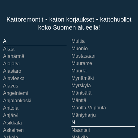
Kattoremontit • katon korjaukset • kattohuollot
koko Suomen alueella!
A
Multia
Muonio
Akaa
Mustasaari
Alahärmä
Muurame
Alajärvi
Muurla
Alastaro
Mynämäki
Alavieska
Myrskylä
Alavus
Mäntsälä
Angelniemi
Mänttä
Anjalankoski
Mänttä-Vilppula
Anttola
Mäntyharju
Artjärvi
N
Asikkala
Askainen
Naantali
Askola
Nakkila