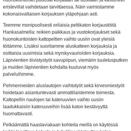
eristevillat vaihdetaan tarvittaessa. Näin varmistamme
kokonaisvaltaisen korjauksen yläpohjaan asti.
Teemme monipuolisesti erilaisia peltikaton korjaustöitä
Hankasalmella: reikien paikkaus ja vuotokorjaukset sekä
huonokuntoisten kattopeltien vaihto uusiin ovat yleisiä
töitämme. Lisäksi suoritamme aluskatteen korjauksia ja
osittaisia uusimisia sekä myrskyvaurioiden korjauksia.
Läpivientien tiivistystyöt savupiipun, viemärin tuuletusputken
ja muiden läpivientien kohdalta kuuluvat myös
palveluihimme.
Pehmenneiden aluslautojen vaihtotyöt sekä kirvesmiestyöt
hoidetaan asiantuntevasti ammattilaistemme toimesta.
Kattopellin naulojen tai kateruuvien vaihto uusiin
laadukkaisiin kateruuveihin lisää katon kestävyyttä
huomattavasti.
Pelkäämättä haastaviakaan kohteita meillä on käytössä