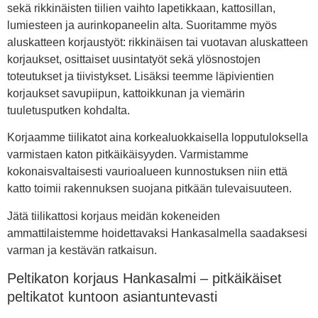
sekä rikkinäisten tiilien vaihto lapetikkaan, kattosillan,
lumiesteen ja aurinkopaneelin alta. Suoritamme myös
aluskatteen korjaustyöt: rikkinäisen tai vuotavan aluskatteen
korjaukset, osittaiset uusintatyöt sekä ylösnostojen
toteutukset ja tiivistykset. Lisäksi teemme läpivientien
korjaukset savupiipun, kattoikkunan ja viemärin
tuuletusputken kohdalta.
Korjaamme tiilikatot aina korkealuokkaisella lopputuloksella
varmistaen katon pitkäikäisyyden. Varmistamme
kokonaisvaltaisesti vaurioalueen kunnostuksen niin että
katto toimii rakennuksen suojana pitkään tulevaisuuteen.
Jätä tiilikattosi korjaus meidän kokeneiden
ammattilaistemme hoidettavaksi Hankasalmella saadaksesi
varman ja kestävän ratkaisun.
Peltikaton korjaus Hankasalmi – pitkäikäiset
peltikatot kuntoon asiantuntevasti