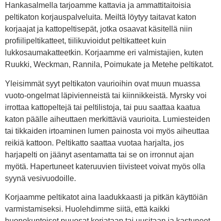
Hankasalmella tarjoamme kattavia ja ammattitaitoisia
peltikaton korjauspalveluita. Meiltä löytyy taitavat katon
korjaajat ja kattopeltisepät, jotka osaavat käsitellä niin
profiilipeltikatteet, tiilikuvioidut peltikatteet kuin
lukkosaumakatteetkin. Korjaamme eri valmistajien, kuten
Ruukki, Weckman, Rannila, Poimukate ja Metehe peltikatot.
Yleisimmät syyt peltikaton vaurioihin ovat muun muassa
vuoto-ongelmat läpivienneistä tai kiinnikkeistä. Myrsky voi
irrottaa kattopeltejä tai peltilistoja, tai puu saattaa kaatua
katon päälle aiheuttaen merkittäviä vaurioita. Lumiesteiden
tai tikkaiden irtoaminen lumen painosta voi myös aiheuttaa
reikiä kattoon. Peltikatto saattaa vuotaa harjalta, jos
harjapelti on jäänyt asentamatta tai se on irronnut ajan
myötä. Hapertuneet kateruuvien tiivisteet voivat myös olla
syynä vesivuodoille.
Korjaamme peltikatot aina laadukkaasti ja pitkän käyttöiän
varmistamiseksi. Huolehdimme siitä, että kaikki
huonokuntoiset puuosat korjataan tai uusitaan ja kastuneet