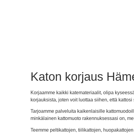
Katon korjaus Häm
Korjaamme kaikki katemateriaalit, olipa kyseessä h
korjauksista, joten voit luottaa siihen, että kattos
Tarjoamme palveluita kaikenlaisille kattomuodoil
minkälainen kattomuoto rakennuksessasi on, meil
Teemme peltikattojen, tiilikattojen, huopakattoj