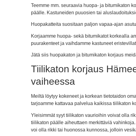
Teemme mm. seuraavia huopa- ja bitumikaton korja
päälle. Kastuneiden puuosien tai aluslaudoituk
Huopakatteita suositaan paljon vapaa-ajan asutu
Korjaamme huopa- sekä bitumikatot korkealla amm
puurakenteet ja vaihdamme kastuneet eristevillat
Jätä siis huopakaton ja bitumikaton korjaus me
Tiilikaton korjaus Häme
vaiheessa
Meiltä löytyy kokeneet ja korkean tietotaidon omaa
tarjoamme kattavaa palvelua kaikissa tiilikaton k
Yleisimmät syyt tiilikaton vaurioihin voivat olla rikk
tiilikaton päälle aiheuttaen merkittäviä vahinkoja.
voi olla rikki tai huonossa kunnossa, jolloin ves