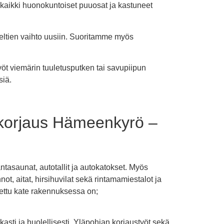
 kaikki huonokuntoiset puuosat ja kastuneet
eltien vaihto uusiin. Suoritamme myös
yöt viemärin tuuletusputken tai savupiipun
siä.
 korjaus Hämeenkyrö –
tasaunat, autotallit ja autokatokset. Myös
t, aitat, hirsihuvilat sekä rintamamiestalot ja
tettu kate rakennuksessa on;
kasti ja huolellisesti. Yläpohjan korjaustyöt sekä