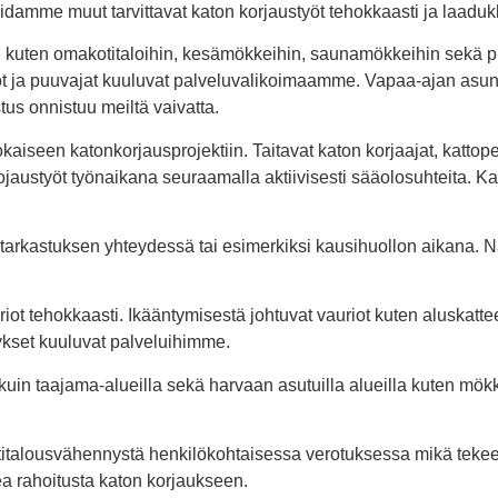
damme muut tarvittavat katon korjaustyöt tehokkaasti ja laaduk
 kuten omakotitaloihin, kesämökkeihin, saunamökkeihin sekä pih
 ja puuvajat kuuluvat palveluvalikoimaamme. Vapaa-ajan asunnot
tus onnistuu meiltä vaivatta.
okaiseen katonkorjausprojektiin. Taitavat katon korjaajat, kattop
austyöt työnaikana seuraamalla aktiivisesti sääolosuhteita. Kat
tarkastuksen yhteydessä tai esimerkiksi kausihuollon aikana. Nä
ot tehokkaasti. Ikääntymisestä johtuvat vauriot kuten aluskattee
tykset kuuluvat palveluihimme.
in taajama-alueilla sekä harvaan asutuilla alueilla kuten mökki
talousvähennystä henkilökohtaisessa verotuksessa mikä tekee 
a rahoitusta katon korjaukseen.