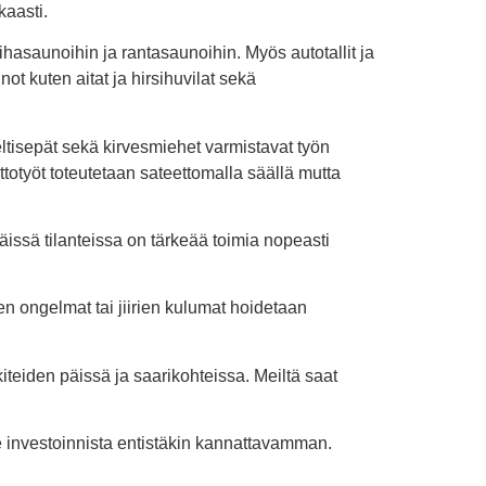
kaasti.
asaunoihin ja rantasaunoihin. Myös autotallit ja
 kuten aitat ja hirsihuvilat sekä
eltisepät sekä kirvesmiehet varmistavat työn
totyöt toteutetaan sateettomalla säällä mutta
issä tilanteissa on tärkeää toimia nopeasti
n ongelmat tai jiirien kulumat hoidetaan
teiden päissä ja saarikohteissa. Meiltä saat
investoinnista entistäkin kannattavamman.