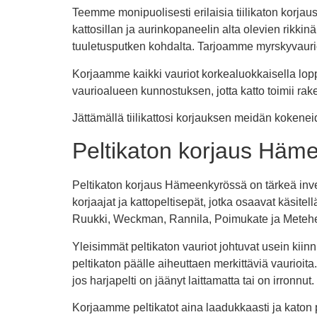
Teemme monipuolisesti erilaisia tiilikaton korja
kattosillan ja aurinkopaneelin alta olevien rikkinä
tuuletusputken kohdalta. Tarjoamme myrskyvaurio
Korjaamme kaikki vauriot korkealuokkaisella lopp
vaurioalueen kunnostuksen, jotta katto toimii r
Jättämällä tiilikattosi korjauksen meidän kokene
Peltikaton korjaus Hämee
Peltikaton korjaus Hämeenkyrössä on tärkeä invest
korjaajat ja kattopeltisepät, jotka osaavat käsitell
Ruukki, Weckman, Rannila, Poimukate ja Metehe 
Yleisimmät peltikaton vauriot johtuvat usein kiinni
peltikaton päälle aiheuttaen merkittäviä vaurioi
jos harjapelti on jäänyt laittamatta tai on irronnut
Korjaamme peltikatot aina laadukkaasti ja katon p