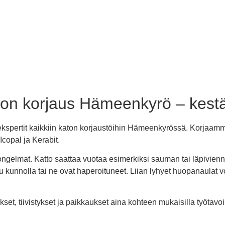
on korjaus Hämeenkyrö – kestäv
ekspertit kaikkiin katon korjaustöihin Hämeenkyrössä. Korjaamm
Icopal ja Kerabit.
ysongelmat. Katto saattaa vuotaa esimerkiksi sauman tai läpivienn
ttu kunnolla tai ne ovat haperoituneet. Liian lyhyet huopanaulat
t, tiivistykset ja paikkaukset aina kohteen mukaisilla työtavoi