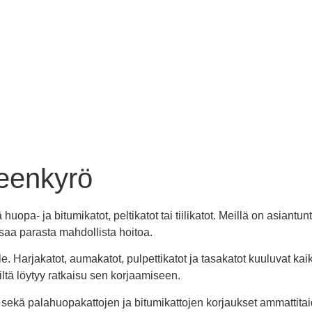
eenkyrö
uopa- ja bitumikatot, peltikatot tai tiilikatot. Meillä on asian
i saa parasta mahdollista hoitoa.
le. Harjakatot, aumakatot, pulpettikatot ja tasakatot kuuluvat k
tä löytyy ratkaisu sen korjaamiseen.
en sekä palahuopakattojen ja bitumikattojen korjaukset ammattita