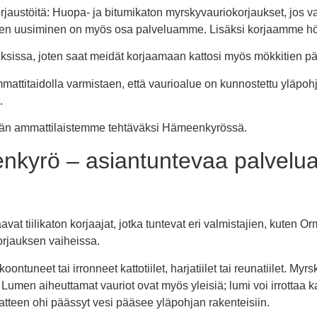
ustöitä: Huopa- ja bitumikaton myrskyvauriokorjaukset, jos vaik
sien uusiminen on myös osa palveluamme. Lisäksi korjaamme höy
ksissa, joten saat meidät korjaamaan kattosi myös mökkitien p
attitaidolla varmistaen, että vaurioalue on kunnostettu yläpoh
.
idän ammattilaistemme tehtäväksi Hämeenkyrössä.
enkyrö – asiantuntevaa palvelu
vat tiilikaton korjaajat, jotka tuntevat eri valmistajien, kuten 
orjauksen vaiheissa.
oontuneet tai irronneet kattotiilet, harjatiilet tai reunatiilet. Myrs
 Lumen aiheuttamat vauriot ovat myös yleisiä; lumi voi irrottaa ka
ikatteen ohi päässyt vesi pääsee yläpohjan rakenteisiin.