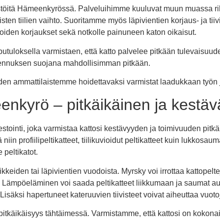
ustöitä Hämeenkyrössä. Palveluihimme kuuluvat muun muassa rikki
isten tiilien vaihto. Suoritamme myös läpivientien korjaus- ja tii
iden korjaukset sekä notkolle painuneen katon oikaisut.
utuloksella varmistaen, että katto palvelee pitkään tulevaisuu
akennuksen suojana mahdollisimman pitkään.
iden ammattilaistemme hoidettavaksi varmistat laadukkaan työn jä
nkyrö – pitkäikäinen ja kestävä 
ointi, joka varmistaa kattosi kestävyyden ja toimivuuden pitkäll
ä niin profiilipeltikatteet, tiilikuvioidut peltikatteet kuin lukkos
peltikatot.
kkeiden tai läpivientien vuodoista. Myrsky voi irrottaa kattopeltej
ta. Lämpöeläminen voi saada peltikatteet liikkumaan ja saumat au
. Lisäksi hapertuneet kateruuvien tiivisteet voivat aiheuttaa vuoto
itkäikäisyys tähtäimessä. Varmistamme, että kattosi on kokonais