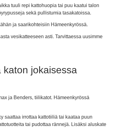
ka tuuli repi kattohuopia tai puu kaatui talon
rypusseja sekä pullistumia tasakatoissa.
äähän ja saarikohteisiin Hämeenkyrössä.
jasta vesikatteeseen asti. Tarvittaessa uusimme
a katon jokaisessa
Ormax ja Benders, tiilikatot. Hämeenkyrössä
ky saattaa irrottaa kattotiiliä tai kaataa puun
ttotuotteita tai pudottaa rännejä. Lisäksi aluskate