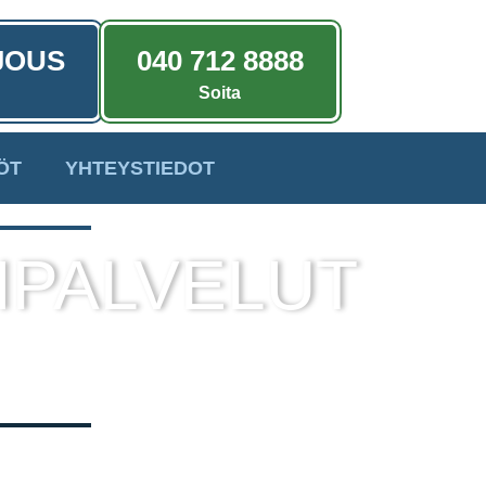
JOUS
040 712 8888
Soita
ÖT
YHTEYSTIEDOT
IPALVELUT
a