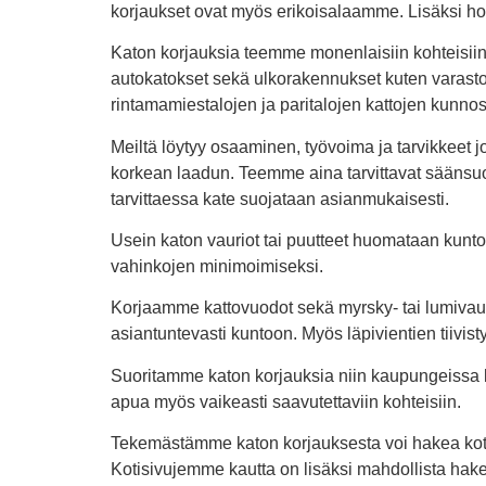
korjaukset ovat myös erikoisalaamme. Lisäksi hoi
Katon korjauksia teemme monenlaisiin kohteisiin
autokatokset sekä ulkorakennukset kuten varastot
rintamamiestalojen ja paritalojen kattojen kunnos
Meiltä löytyy osaaminen, työvoima ja tarvikkeet j
korkean laadun. Teemme aina tarvittavat säänsuoj
tarvittaessa kate suojataan asianmukaisesti.
Usein katon vauriot tai puutteet huomataan kunto
vahinkojen minimoimiseksi.
Korjaamme kattovuodot sekä myrsky- tai lumivauri
asiantuntevasti kuntoon. Myös läpivientien tiivis
Suoritamme katon korjauksia niin kaupungeissa ku
apua myös vaikeasti saavutettaviin kohteisiin.
Tekemästämme katon korjauksesta voi hakea koti
Kotisivujemme kautta on lisäksi mahdollista hake