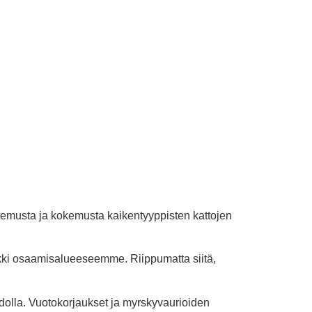
tuntemusta ja kokemusta kaikentyyppisten kattojen
aikki osaamisalueeseemme. Riippumatta siitä,
idolla. Vuotokorjaukset ja myrskyvaurioiden