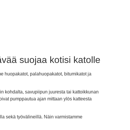
ää suojaa kotisi katolle
e huopakatot, palahuopakatot, bitumikatot ja
in kohdalta, savupiipun juuresta tai kattoikkunan
 voivat pumppautua ajan mittaan ylös katteesta
lla sekä työvälineillä. Näin varmistamme