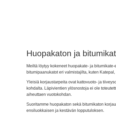
Huopakaton ja bitumikat
Meiltä löytyy kokeneet huopakate- ja bitumikate-
bitumipaanukatot eri valmistajilta, kuten Katepal, 
Yleisiä korjaustarpeita ovat kattovuoto- ja tiive
kohdalta. Läpivientien ylösnostoja ei ole toteute
aiheuttaen vuotokohdan.
Suoritamme huopakaton sekä bitumikaton korjaukse
ensiluokkaisen ja kestävän lopputuloksen.