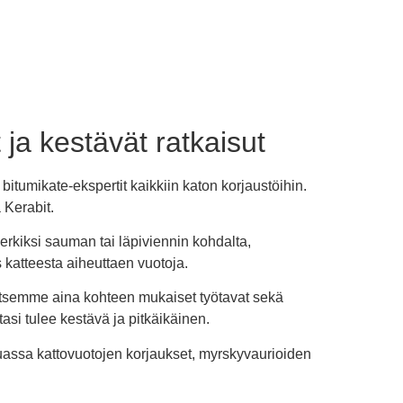
ja kestävät ratkaisut
itumikate-ekspertit kaikkiin katon korjaustöihin.
 Kerabit.
erkiksi sauman tai läpiviennin kohdalta,
 katteesta aiheuttaen vuotoja.
alitsemme aina kohteen mukaiset työtavat sekä
si tulee kestävä ja pitkäikäinen.
uassa kattovuotojen korjaukset, myrskyvaurioiden