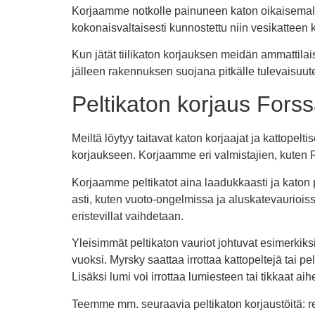
Korjaamme notkolle painuneen katon oikaisemalla
kokonaisvaltaisesti kunnostettu niin vesikatteen 
Kun jätät tiilikaton korjauksen meidän ammattilais
jälleen rakennuksen suojana pitkälle tulevaisuut
Peltikaton korjaus Forssa
Meiltä löytyy taitavat katon korjaajat ja kattopelti
korjaukseen. Korjaamme eri valmistajien, kuten
Korjaamme peltikatot aina laadukkaasti ja katon p
asti, kuten vuoto-ongelmissa ja aluskatevauriois
eristevillat vaihdetaan.
Yleisimmät peltikaton vauriot johtuvat esimerkiksi
vuoksi. Myrsky saattaa irrottaa kattopeltejä tai 
Lisäksi lumi voi irrottaa lumiesteen tai tikkaat aih
Teemme mm. seuraavia peltikaton korjaustöitä: r