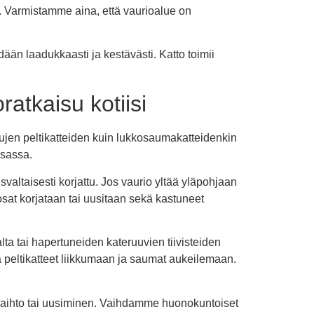
. Varmistamme aina, että vaurioalue on
dään laadukkaasti ja kestävästi. Katto toimii
ratkaisu kotiisi
vioitujen peltikatteiden kuin lukkosaumakatteidenkin
ssassa.
valtaisesti korjattu. Jos vaurio yltää yläpohjaan
osat korjataan tai uusitaan sekä kastuneet
alta tai hapertuneiden kateruuvien tiivisteiden
da peltikatteet liikkumaan ja saumat aukeilemaan.
 vaihto tai uusiminen. Vaihdamme huonokuntoiset