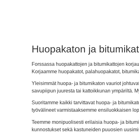
Huopakaton ja bitumikat
Forssassa huopakattojen ja bitumikattojen korjauk
Korjaamme huopakatot, palahuopakatot, bitumikatot
Yleisimmät huopa- ja bitumikaton vauriot johtuvat
savupiipun juuresta tai kattoikkunan ympäriltä. 
Suoritamme kaikki tarvittavat huopa- ja bitumika
työvälineet varmistaaksemme ensiluokkaisen loppu
Teemme monipuolisesti erilaisia huopa- ja bitum
kunnostukset sekä kastuneiden puuosien uusimis