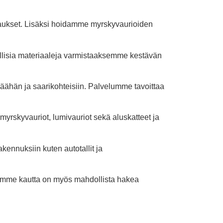
rjaukset. Lisäksi hoidamme myrskyvaurioiden
dollisia materiaaleja varmistaaksemme kestävän
äähän ja saarikohteisiin. Palvelumme tavoittaa
myrskyvauriot, lumivauriot sekä aluskatteet ja
ennuksiin kuten autotallit ja
emme kautta on myös mahdollista hakea