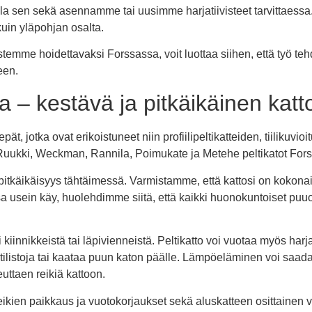
 sen sekä asennamme tai uusimme harjatiivisteet tarvittaessa
kuin yläpohjan osalta.
temme hoidettavaksi Forssassa, voit luottaa siihen, että työ teh
een.
 – kestävä ja pitkäikäinen katto
sepät, jotka ovat erikoistuneet niin profiilipeltikatteiden, tiiliku
 Ruukki, Weckman, Rannila, Poimukate ja Metehe peltikatot For
itkäikäisyys tähtäimessä. Varmistamme, että kattosi on kokonais
sa usein käy, huolehdimme siitä, että kaikki huonokuntoiset puu
 kiinnikkeistä tai läpivienneistä. Peltikatto voi vuotaa myös harj
peltilistoja tai kaataa puun katon päälle. Lämpöeläminen voi saa
euttaen reikiä kattoon.
eikien paikkaus ja vuotokorjaukset sekä aluskatteen osittainen