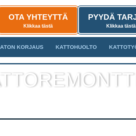
OTA YHTEYTTÄ
PYYDÄ TAR
Klikkaa tästä
Klikkaa tästä
ATON KORJAUS
KATTOHUOLTO
KATTOTY
TTOREMONTT
sekä muut kattotyöt laadukkaall
toteutuksella!