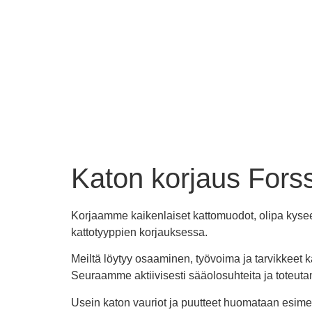
Katon korjaus Fors
Korjaamme kaikenlaiset kattomuodot, olipa kysees
kattotyyppien korjauksessa.
Meiltä löytyy osaaminen, työvoima ja tarvikkeet k
Seuraamme aktiivisesti sääolosuhteita ja toteuta
Usein katon vauriot ja puutteet huomataan esimer