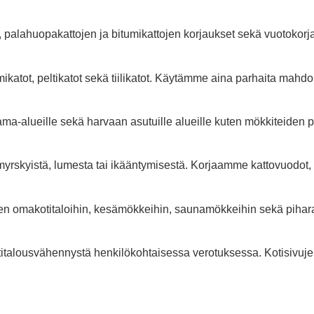
en, palahuopakattojen ja bitumikattojen korjaukset sekä vuotoko
.
mikatot, peltikatot sekä tiilikatot. Käytämme aina parhaita mah
a-alueille sekä harvaan asutuille alueille kuten mökkiteiden p
myrskyistä, lumesta tai ikääntymisestä. Korjaamme kattovuodot, 
ten omakotitaloihin, kesämökkeihin, saunamökkeihin sekä piharak
italousvähennystä henkilökohtaisessa verotuksessa. Kotisivuj