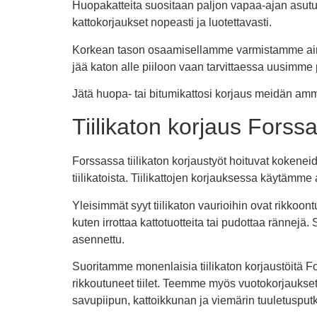
Huopakatteita suositaan paljon vapaa-ajan asutuk
kattokorjaukset nopeasti ja luotettavasti.
Korkean tason osaamisellamme varmistamme aina,
jää katon alle piiloon vaan tarvittaessa uusimme
Jätä huopa- tai bitumikattosi korjaus meidän amm
Tiilikaton korjaus Forssa 
Forssassa tiilikaton korjaustyöt hoituvat koken
tiilikatoista. Tiilikattojen korjauksessa käytämme 
Yleisimmät syyt tiilikaton vaurioihin ovat rikkoon
kuten irrottaa kattotuotteita tai pudottaa rännejä
asennettu.
Suoritamme monenlaisia tiilikaton korjaustöitä Fo
rikkoutuneet tiilet. Teemme myös vuotokorjaukset
savupiipun, kattoikkunan ja viemärin tuuletusput