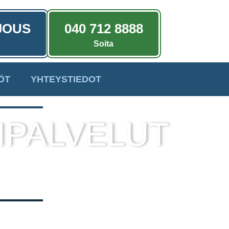
JOUS
040 712 8888
Soita
ÖT
YHTEYSTIEDOT
IPALVELUT
a