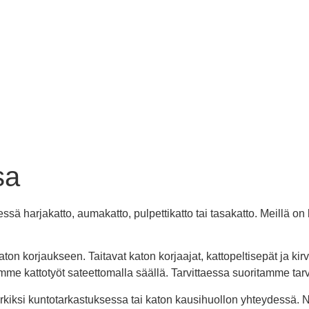
sa
sä harjakatto, aumakatto, pulpettikatto tai tasakatto. Meillä o
aton korjaukseen. Taitavat katon korjaajat, kattopeltisepät ja 
mme kattotyöt sateettomalla säällä. Tarvittaessa suoritamme tarv
kiksi kuntotarkastuksessa tai katon kausihuollon yhteydessä. Näi