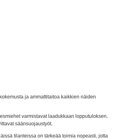
n kokemusta ja ammattitaitoa kaikkien näiden
kirvesmiehet varmistavat laadukkaan lopputuloksen.
ittavat säänsuojaustyöt.
ssä tilanteissa on tärkeää toimia nopeasti, jotta