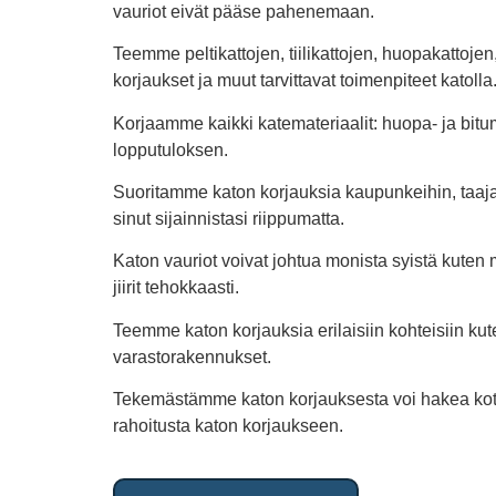
vauriot eivät pääse pahenemaan.
Teemme peltikattojen, tiilikattojen, huopakattoj
korjaukset ja muut tarvittavat toimenpiteet katolla
Korjaamme kaikki katemateriaalit: huopa- ja bitu
lopputuloksen.
Suoritamme katon korjauksia kaupunkeihin, taajam
sinut sijainnistasi riippumatta.
Katon vauriot voivat johtua monista syistä kuten 
jiirit tehokkaasti.
Teemme katon korjauksia erilaisiin kohteisiin ku
varastorakennukset.
Tekemästämme katon korjauksesta voi hakea kot
rahoitusta katon korjaukseen.