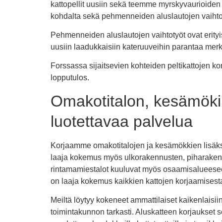
kattopellit uusiin sekä teemme myrskyvaurioiden 
kohdalta sekä pehmenneiden aluslautojen vaihto
Pehmenneiden aluslautojen vaihtotyöt ovat erityis
uusiin laadukkaisiin kateruuveihin parantaa merki
Forssassa sijaitsevien kohteiden peltikattojen k
lopputulos.
Omakotitalon, kesämöki
luotettavaa palvelua
Korjaamme omakotitalojen ja kesämökkien lisäksi 
laaja kokemus myös ulkorakennusten, piharakennust
rintamamiestalot kuuluvat myös osaamisalueeseem
on laaja kokemus kaikkien kattojen korjaamisest
Meiltä löytyy kokeneet ammattilaiset kaikenlaisi
toimintakunnon tarkasti. Aluskatteen korjaukset s