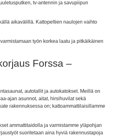
tuuletusputken, tv-antennin ja savupiipun
llä aikavälillä. Kattopeltien naulojen vaihto
 varmistamaan työn korkea laatu ja pitkäikäinen
korjaus Forssa –
asaunat, autotallit ja autokatokset. Meillä on
a-ajan asunnot, aitat, hirsihuvilat sekä
 kate rakennuksessa on; kattoammattilaisillamme
ukset ammattitaidolla ja varmistamme yläpohjan
orjaustyöt suoritetaan aina hyviä rakennustapoja