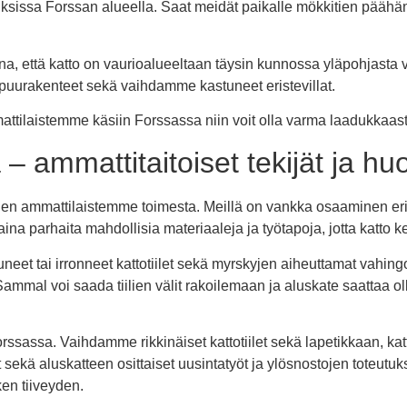
sissa Forssan alueella. Saat meidät paikalle mökkitien päähän t
 että katto on vaurioalueeltaan täysin kunnossa yläpohjasta v
 puurakenteet sekä vaihdamme kastuneet eristevillat.
attilaistemme käsiin Forssassa niin voit olla varma laadukkaas
– ammattitaitoiset tekijät ja huol
eiden ammattilaistemme toimesta. Meillä on vankka osaaminen eri
aina parhaita mahdollisia materiaaleja ja työtapoja, jotta katto k
tuneet tai irronneet kattotiilet sekä myrskyjen aiheuttamat vahin
. Sammal voi saada tiilien välit rakoilemaan ja aluskate saattaa 
rssassa. Vaihdamme rikkinäiset kattotiilet sekä lapetikkaan, katt
 sekä aluskatteen osittaiset uusintatyöt ja ylösnostojen toteutu
ken tiiveyden.