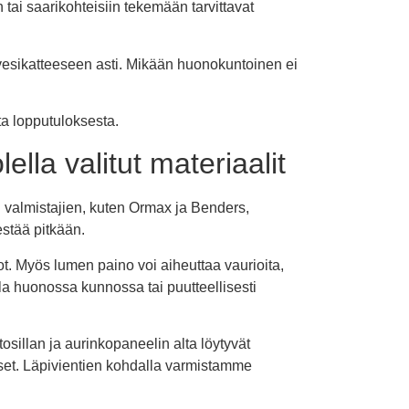
ai saarikohteisiin tekemään tarvittavat
esikatteeseen asti. Mikään huonokuntoinen ei
ta lopputuloksesta.
ella valitut materiaalit
 valmistajien, kuten Ormax ja Benders,
estää pitkään.
got. Myös lumen paino voi aiheuttaa vaurioita,
olla huonossa kunnossa tai puutteellisesti
osillan ja aurinkopaneelin alta löytyvät
kset. Läpivientien kohdalla varmistamme