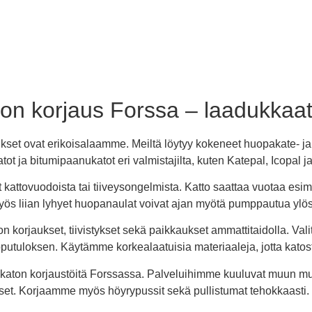
on korjaus Forssa – laadukkaat 
set ovat erikoisalaamme. Meiltä löytyy kokeneet huopakate- ja b
 ja bitumipaanukatot eri valmistajilta, kuten Katepal, Icopal ja
 kattovuodoista tai tiiveysongelmista. Katto saattaa vuotaa esim
Myös liian lyhyet huopanaulat voivat ajan myötä pumppautua ylös
ton korjaukset, tiivistykset sekä paikkaukset ammattitaidolla. V
tuloksen. Käytämme korkealaatuisia materiaaleja, jotta katosta
ikaton korjaustöitä Forssassa. Palveluihimme kuuluvat muun m
et. Korjaamme myös höyrypussit sekä pullistumat tehokkaasti.