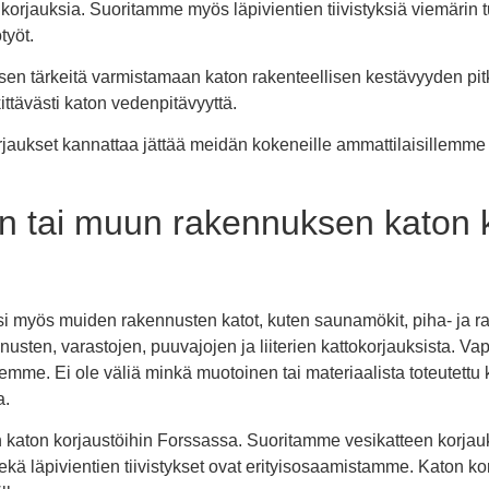
korjauksia. Suoritamme myös läpivientien tiivistyksiä viemärin 
työt.
en tärkeitä varmistamaan katon rakenteellisen kestävyyden pitkä
ttävästi katon vedenpitävyyttä.
orjaukset kannattaa jättää meidän kokeneille ammattilaisillemme
n tai muun rakennuksen katon 
myös muiden rakennusten katot, kuten saunamökit, piha- ja rant
en, varastojen, puuvajojen ja liiterien kattokorjauksista. Vapa
me. Ei ole väliä minkä muotoinen tai materiaalista toteutettu
a.
in katon korjaustöihin Forssassa. Suoritamme vesikatteen korja
ekä läpivientien tiivistykset ovat erityisosaamistamme. Katon k