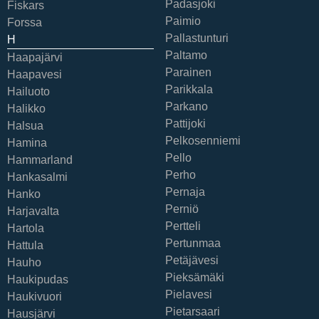
Padasjoki
Fiskars
Paimio
Forssa
Pallastunturi
H
Paltamo
Haapajärvi
Parainen
Haapavesi
Parikkala
Hailuoto
Parkano
Halikko
Pattijoki
Halsua
Pelkosenniemi
Hamina
Pello
Hammarland
Perho
Hankasalmi
Pernaja
Hanko
Perniö
Harjavalta
Pertteli
Hartola
Pertunmaa
Hattula
Petäjävesi
Hauho
Pieksämäki
Haukipudas
Pielavesi
Haukivuori
Pietarsaari
Hausjärvi