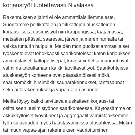
korjaustyöt luotettavasti Nivalassa
Rakennuksen sijainti ei ole ammattilaisillemme este.
Suoritamme peltikattojen ja tiilikattojen aluskatteiden
korjaus- sekä uusimistyöt niin kaupungissa, taajamassa,
metsätien päässä, saaressa, järven ja meren rannalla tai
vaikka tunturin huipulla. Meidän monipuoliset ammattilaiset
työskentelevät tehokkaasti saarikohteissa: katon korjauksen
ammattilaiset, kattopeltisepät, kirvesmiehet ja muurarit ovat
valmiina toteuttamaan kaikki tarvittavat työt. Saarikohteissa
aluskatetyön kohteena ovat pääsääntöisesti mökit,
saaristomökit, hirsimökit, saunarakennukset, rantasaunat
sekä aittarakennukset ja vapaa-ajan asunnot.
Meiltä löytyy kaikki tarvittava aluskatteen korjaus- tai
osittaiseen uusimistyöhön saarikohteessa. Käytössämme on
akkukäyttöiset työvälineet ja aggregaatit varmistaaksemme
työn sujuvuuden myös haastavammissa olosuhteissa. Mökin
tai muun vapaa-ajan rakennuksen vaurioituminen