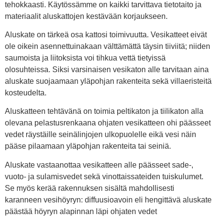
tehokkaasti. Käytössämme on kaikki tarvittava tietotaito ja
materiaalit aluskattojen kestävään korjaukseen.
Aluskate on tärkeä osa kattosi toimivuutta. Vesikatteet eivät
ole oikein asennettuinakaan välttämättä täysin tiiviitä; niiden
saumoista ja liitoksista voi tihkua vettä tietyissä
olosuhteissa. Siksi varsinaisen vesikaton alle tarvitaan aina
aluskate suojaamaan yläpohjan rakenteita sekä villaeristeitä
kosteudelta.
Aluskatteen tehtävänä on toimia peltikaton ja tiilikaton alla
olevana pelastusrenkaana ohjaten vesikatteen ohi päässeet
vedet räystäille seinälinjojen ulkopuolelle eikä vesi näin
pääse pilaamaan yläpohjan rakenteita tai seiniä.
Aluskate vastaanottaa vesikatteen alle päässeet sade-,
vuoto- ja sulamisvedet sekä vinottaissateiden tuiskulumet.
Se myös kerää rakennuksen sisältä mahdollisesti
karanneen vesihöyryn: diffuusioavoin eli hengittävä aluskate
päästää höyryn alapinnan läpi ohjaten vedet