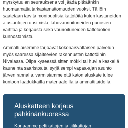
myrskytuulen seurauksena voi jäädä pitkäänkin
huomaamatta tarkastamattomuuden vuoksi. Tällöin
saatetaan tarvita monipuolisia kattotöitä kuten kastuneiden
aluslautojen uusimista, lahovaurioituneiden puuosien
vaihtoa ja korjausta sekä vaurioituneiden kattotuolien
kunnostamista.
Ammattilaisemme tarjoavat kokonaisvaltaisen palvelun
myös saaressa sijaitsevien rakennusten kattotöihin
Nivalassa. Olipa kyseessä sitten mökki tai huvila keskellä
kauneinta saaristoa tai syrjäisempi vapaa-ajan asunto
järven rannalla, varmistamme että katon aluskate tulee
kuntoon laadukkailla materiaaleilla ja ammattitaidolla.
Aluskatteen korjaus
pähkinänkuoressa
Korjaamme peltikattojen ja tiilikattojan