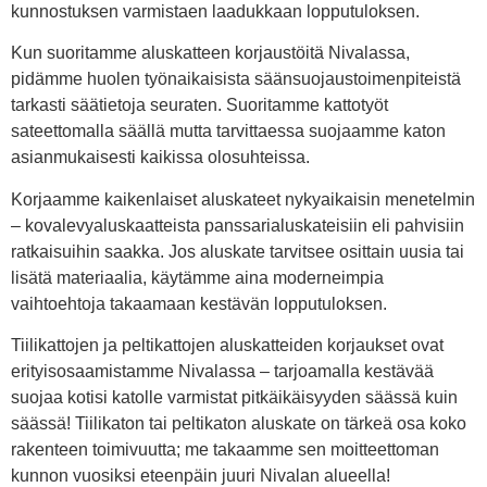
kunnostuksen varmistaen laadukkaan lopputuloksen.
Kun suoritamme aluskatteen korjaustöitä Nivalassa,
pidämme huolen työnaikaisista säänsuojaustoimenpiteistä
tarkasti säätietoja seuraten. Suoritamme kattotyöt
sateettomalla säällä mutta tarvittaessa suojaamme katon
asianmukaisesti kaikissa olosuhteissa.
Korjaamme kaikenlaiset aluskateet nykyaikaisin menetelmin
– kovalevyaluskaatteista panssarialuskateisiin eli pahvisiin
ratkaisuihin saakka. Jos aluskate tarvitsee osittain uusia tai
lisätä materiaalia, käytämme aina moderneimpia
vaihtoehtoja takaamaan kestävän lopputuloksen.
Tiilikattojen ja peltikattojen aluskatteiden korjaukset ovat
erityisosaamistamme Nivalassa – tarjoamalla kestävää
suojaa kotisi katolle varmistat pitkäikäisyyden säässä kuin
säässä! Tiilikaton tai peltikaton aluskate on tärkeä osa koko
rakenteen toimivuutta; me takaamme sen moitteettoman
kunnon vuosiksi eteenpäin juuri Nivalan alueella!