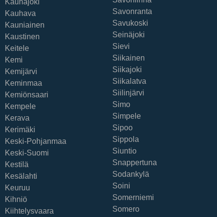
Kauhajoki
Savonranta
Kauhava
Savukoski
Kauniainen
Seinäjoki
Kaustinen
Sievi
Keitele
Siikainen
Kemi
Siikajoki
Kemijärvi
Siikalatva
Keminmaa
Siilinjärvi
Kemiönsaari
Simo
Kempele
Simpele
Kerava
Sipoo
Kerimäki
Sippola
Keski-Pohjanmaa
Siuntio
Keski-Suomi
Snappertuna
Kestilä
Sodankylä
Kesälahti
Soini
Keuruu
Somerniemi
Kihniö
Somero
Kiihtelysvaara