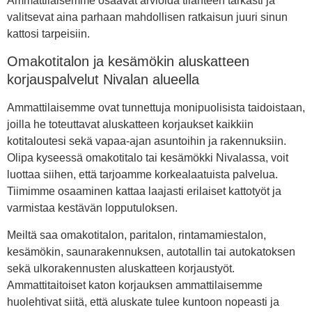
Ammattilaisemme osaavat arvioida tilanteen tarkasti ja
valitsevat aina parhaan mahdollisen ratkaisun juuri sinun
kattosi tarpeisiin.
Omakotitalon ja kesämökin aluskatteen
korjauspalvelut Nivalan alueella
Ammattilaisemme ovat tunnettuja monipuolisista taidoistaan,
joilla he toteuttavat aluskatteen korjaukset kaikkiin
kotitaloutesi sekä vapaa-ajan asuntoihin ja rakennuksiin.
Olipa kyseessä omakotitalo tai kesämökki Nivalassa, voit
luottaa siihen, että tarjoamme korkealaatuista palvelua.
Tiimimme osaaminen kattaa laajasti erilaiset kattotyöt ja
varmistaa kestävän lopputuloksen.
Meiltä saa omakotitalon, paritalon, rintamamiestalon,
kesämökin, saunarakennuksen, autotallin tai autokatoksen
sekä ulkorakennusten aluskatteen korjaustyöt.
Ammattitaitoiset katon korjauksen ammattilaisemme
huolehtivat siitä, että aluskate tulee kuntoon nopeasti ja