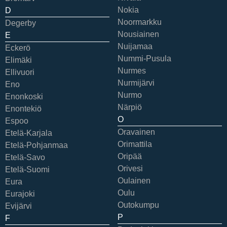
Nokia
D
Noormarkku
Degerby
Nousiainen
E
Nuijamaa
Eckerö
Nummi-Pusula
Elimäki
Nurmes
Ellivuori
Nurmijärvi
Eno
Nurmo
Enonkoski
Närpiö
Enontekiö
O
Espoo
Oravainen
Etelä-Karjala
Orimattila
Etelä-Pohjanmaa
Oripää
Etelä-Savo
Orivesi
Etelä-Suomi
Oulainen
Eura
Oulu
Eurajoki
Outokumpu
Evijärvi
P
F