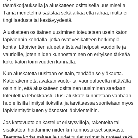
täsmäkorjauksella ja aluskatteen osittaisella uusimisella.
Tämä menetelmä säästää sekä aikaa että rahaa, mutta ei
tingi laadusta tai kestävyydestä.
Aluskatteen osittainen uusiminen toteutetaan usein katon
läpiviennin kohdalla, jotka ovat vesikatteen herkimpiä
kohtia. Läpivientien alueet altistuvat helposti vuodoille ja
vaurioille, joten niiden kunnostaminen on erityisen tärkeää
koko katon toimivuuden kannalta.
Kun aluskatetta uusitaan osittain, tehdään se yläkautta.
Kattorakennetta avataan vuoto- tai vaurioalueelta riittävältä
osin niin, että aluskatteen osittainen uusiminen saadaan
toteutettua tehokkaasti. Uusi aluskate kiinnitetään vanhaan
huolellisilla limitysliitoksilla, ja tarvittaessa suoritetaan myös
läpivientityöt kuten ylösnostot läpivienteihin.
Jos kattovuoto on kastellut eristysvilloja, rakenteita tai
sisäkattoa, hoidamme niidenkin kunnostukset sujuvasti.
Teemme korjausalueelle uudet tuuletusrimat ja ruoteet sekä