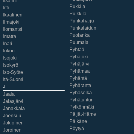
Iisalmi
Pukkila
Iitti
Pulkkila
Ikaalinen
Punkaharju
Ilmajoki
Punkalaidun
Ilomantsi
Puolanka
Imatra
Puumala
Inari
Pyhtää
Inkoo
Pyhäjoki
Isojoki
Pyhäjärvi
Isokyrö
Pyhämaa
Iso-Syöte
Pyhäntä
Itä-Suomi
Pyhäranta
J
Pyhäselkä
Jaala
Pyhätunturi
Jalasjärvi
Pylkönmäki
Janakkala
Päijät-Häme
Joensuu
Pälkäne
Jokioinen
Pöytyä
Joroinen