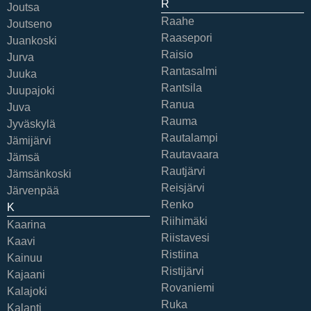
R
Joutsa
Raahe
Joutseno
Raasepori
Juankoski
Raisio
Jurva
Rantasalmi
Juuka
Rantsila
Juupajoki
Ranua
Juva
Rauma
Jyväskylä
Rautalampi
Jämijärvi
Rautavaara
Jämsä
Rautjärvi
Jämsänkoski
Reisjärvi
Järvenpää
Renko
K
Riihimäki
Kaarina
Riistavesi
Kaavi
Ristiina
Kainuu
Ristijärvi
Kajaani
Rovaniemi
Kalajoki
Ruka
Kalanti