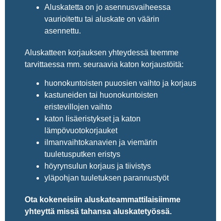
Aluskatetta on jo asennusvaiheessa
vaurioitettu tai aluskate on väärin
asennettu.
Aluskatteen korjauksen yhteydessä teemme
tarvittaessa mm. seuraavia katon korjaustöitä:
huonokuntoisten puuosien vaihto ja korjaus
kastuneiden tai huonokuntoisten
eristevillojen vaihto
katon lisäeristykset ja katon
lämpövuotokorjauket
ilmanvaihtokanavien ja viemärin
tuuletusputken eristys
höyrynsulun korjaus ja tiivistys
yläpohjan tuuletuksen parannustyöt
Ota kokeneisiin aluskateammattilaisiimme
yhteyttä missä tahansa aluskatetyössä.