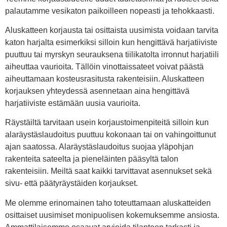
palautamme vesikaton paikoilleen nopeasti ja tehokkaasti.
Aluskatteen korjausta tai osittaista uusimista voidaan tarvita
katon harjalta esimerkiksi silloin kun hengittävä harjatiiviste
puuttuu tai myrskyn seurauksena tiilikatolta irronnut harjatiili
aiheuttaa vaurioita. Tällöin vinottaissateet voivat päästä
aiheuttamaan kosteusrasitusta rakenteisiin. Aluskatteen
korjauksen yhteydessä asennetaan aina hengittävä
harjatiiviste estämään uusia vaurioita.
Räystäiltä tarvitaan usein korjaustoimenpiteitä silloin kun
alaräystäslaudoitus puuttuu kokonaan tai on vahingoittunut
ajan saatossa. Alaräystäslaudoitus suojaa yläpohjan
rakenteita sateelta ja pieneläinten pääsyltä talon
rakenteisiin. Meiltä saat kaikki tarvittavat asennukset sekä
sivu- että päätyräystäiden korjaukset.
Me olemme erinomainen taho toteuttamaan aluskatteiden
osittaiset uusimiset monipuolisen kokemuksemme ansiosta.