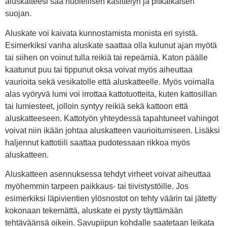
aluskatteesi saa huolellisen käsittelyn ja pitkäikäisen
suojan.
Aluskate voi kaivata kunnostamista monista eri syistä.
Esimerkiksi vanha aluskate saattaa olla kulunut ajan myötä
tai siihen on voinut tulla reikiä tai repeämiä. Katon päälle
kaatunut puu tai tippunut oksa voivat myös aiheuttaa
vaurioita sekä vesikatolle että aluskatteelle. Myös voimalla
alas vyöryvä lumi voi irrottaa kattotuotteita, kuten kattosillan
tai lumiesteet, jolloin syntyy reikiä sekä kattoon että
aluskatteeseen. Kattotyön yhteydessä tapahtuneet vahingot
voivat niin ikään johtaa aluskatteen vaurioitumiseen. Lisäksi
haljennut kattotiili saattaa pudotessaan rikkoa myös
aluskatteen.
Aluskatteen asennuksessa tehdyt virheet voivat aiheuttaa
myöhemmin tarpeen paikkaus- tai tiivistystöille. Jos
esimerkiksi läpivientien ylösnostot on tehty väärin tai jätetty
kokonaan tekemättä, aluskate ei pysty täyttämään
tehtäväänsä oikein. Savupiipun kohdalle saatetaan leikata