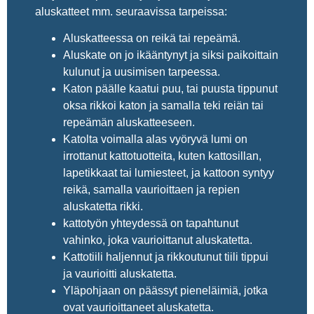
aluskatteet mm. seuraavissa tarpeissa:
Aluskatteessa on reikä tai repeämä.
Aluskate on jo ikääntynyt ja siksi paikoittain
kulunut ja uusimisen tarpeessa.
Katon päälle kaatui puu, tai puusta tippunut
oksa rikkoi katon ja samalla teki reiän tai
repeämän aluskatteeseen.
Katolta voimalla alas vyöryvä lumi on
irrottanut kattotuotteita, kuten kattosillan,
lapetikkaat tai lumiesteet, ja kattoon syntyy
reikä, samalla vaurioittaen ja repien
aluskatetta rikki.
kattotyön yhteydessä on tapahtunut
vahinko, joka vaurioittanut aluskatetta.
Kattotiili haljennut ja rikkoutunut tiili tippui
ja vaurioitti aluskatetta.
Yläpohjaan on päässyt pieneläimiä, jotka
ovat vaurioittaneet aluskatetta.