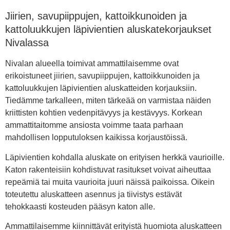
Jiirien, savupiippujen, kattoikkunoiden ja
kattoluukkujen läpivientien aluskatekorjaukset
Nivalassa
Nivalan alueella toimivat ammattilaisemme ovat
erikoistuneet jiirien, savupiippujen, kattoikkunoiden ja
kattoluukkujen läpivientien aluskatteiden korjauksiin.
Tiedämme tarkalleen, miten tärkeää on varmistaa näiden
kriittisten kohtien vedenpitävyys ja kestävyys. Korkean
ammattitaitomme ansiosta voimme taata parhaan
mahdollisen lopputuloksen kaikissa korjaustöissä.
Läpivientien kohdalla aluskate on erityisen herkkä vaurioille.
Katon rakenteisiin kohdistuvat rasitukset voivat aiheuttaa
repeämiä tai muita vaurioita juuri näissä paikoissa. Oikein
toteutettu aluskatteen asennus ja tiivistys estävät
tehokkaasti kosteuden pääsyn katon alle.
Ammattilaisemme kiinnittävät erityistä huomiota aluskatteen