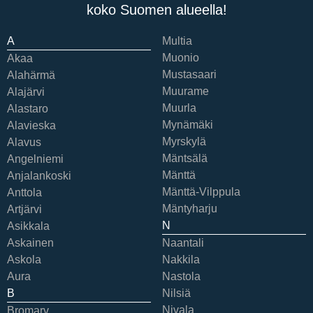
koko Suomen alueella!
A
Multia
Muonio
Akaa
Mustasaari
Alahärmä
Muurame
Alajärvi
Muurla
Alastaro
Mynämäki
Alavieska
Myrskylä
Alavus
Mäntsälä
Angelniemi
Mänttä
Anjalankoski
Mänttä-Vilppula
Anttola
Mäntyharju
Artjärvi
N
Asikkala
Askainen
Naantali
Askola
Nakkila
Aura
Nastola
B
Nilsiä
Nivala
Bromarv