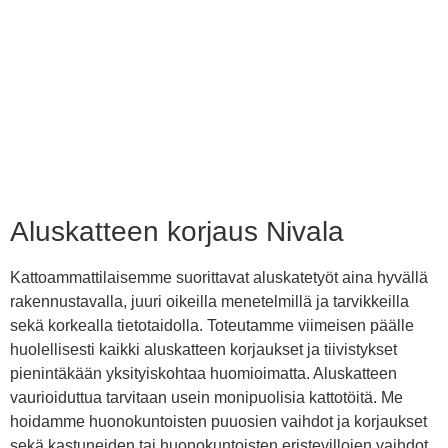
Aluskatteen korjaus Nivala
Kattoammattilaisemme suorittavat aluskatetyöt aina hyvällä
rakennustavalla, juuri oikeilla menetelmillä ja tarvikkeilla
sekä korkealla tietotaidolla. Toteutamme viimeisen päälle
huolellisesti kaikki aluskatteen korjaukset ja tiivistykset
pienintäkään yksityiskohtaa huomioimatta. Aluskatteen
vaurioiduttua tarvitaan usein monipuolisia kattotöitä. Me
hoidamme huonokuntoisten puuosien vaihdot ja korjaukset
sekä kastuneiden tai huonokuntoisten eristevillojen vaihdot.