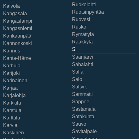
Ruokolahti
Kalvola
Ruotsinpyhtää
Kangasala
Ruovesi
Kangaslampi
Rusko
Kangasniemi
Rymättylä
Kankaanpää
Rääkkylä
Kannonkoski
S
Kannus
Saarijärvi
Kanta-Häme
Sahalahti
Karhula
Salla
Karijoki
Salo
Karinainen
Saltvik
Karjaa
Sammatti
Karjalohja
Sappee
Karkkila
Sastamala
Karstula
Satakunta
Karttula
Sauvo
Karvia
Savitaipale
Kaskinen
Savonlinna