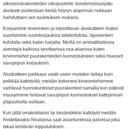
ulkoseinärakenteiden ulkopuolelle; kondenssisuojattu
aluskate puolestaan kerää höyryn alapinnan nukkaan
haihduttaen sen tuuletuksen mukana.
Korjaamme revenneen ja repsottavan aluskatteen lisäksi
suoritamme vuotokorjauksia taitekohdista, läpivientien
kohdalta sekä katon harjalta. Meillä on ammattitaitoisia
asentajia kaikissa tarvittavissa osa-alueissa kuten
kirvesmiehet puurakenteiden kunnostukseen sekä muurarit
savupiipun korjauksiin.
Aluskatteen paikkaus vaatii usein muitakin taitoja kuin
pelkkää kattotyötä: meidän kokeneet kirvesmiehemme
vaihtavat huonokuntoiset puurakenteet samalla kun pätevät
muurarimme hoitavat savupiipun kunnostukset kattopinnan
yläpuolisilta osiltaan.
Kun jätät omakotitalosi tai kesämökkisi kattotyöt meidän
hoidettavaksi Nivalassa saat asiantuntevaa palvelua joka
takaa kestävän lopputuloksen.