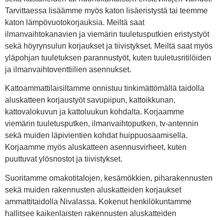
Tarvittaessa lisäämme myös katon lisäeristystä tai teemme
katon lämpövuotokorjauksia. Meiltä saat
ilmanvaihtokanavien ja viemärin tuuletusputkien eristystyöt
sekä höyrynsulun korjaukset ja tiivistykset. Meiltä saat myös
yläpohjan tuuletuksen parannustyöt, kuten tuuletusritilöiden
ja ilmanvaihtoventtiilien asennukset.
Kattoammattilaisiltamme onnistuu tinkimättömällä taidolla
aluskatteen korjaustyöt savupiipun, kattoikkunan,
kattovalokuvun ja kattoluukun kohdalta. Korjaamme
viemärin tuuletusputken, ilmanvaihtoputken, tv-antennin
sekä muiden läpivientien kohdat huippuosaamisella.
Korjaamme myös aluskatteen asennusvirheet, kuten
puuttuvat ylösnostot ja tiivistykset.
Suoritamme omakotitalojen, kesämökkien, piharakennusten
sekä muiden rakennusten aluskatteiden korjaukset
ammattitaidolla Nivalassa. Kokenut henkilökuntamme
hallitsee kaikenlaisten rakennusten aluskatteiden