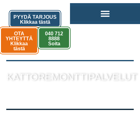
PYYDÄ TARJOUS
Klikkaa tästä
OTA
040 712
YHTEYTTÄ
8888
Klikkaa
Soita
tästä
KATTOREMONTTIPALVELUT
sekä muut kattotyöt laadukkaalla
toteutuksella!