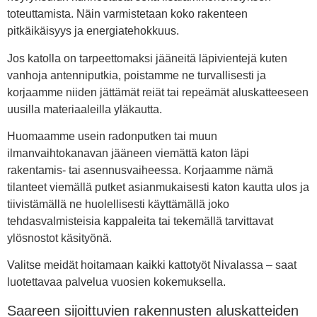
toteuttamista. Näin varmistetaan koko rakenteen
pitkäikäisyys ja energiatehokkuus.
Jos katolla on tarpeettomaksi jääneitä läpivientejä kuten
vanhoja antenniputkia, poistamme ne turvallisesti ja
korjaamme niiden jättämät reiät tai repeämät aluskatteeseen
uusilla materiaaleilla yläkautta.
Huomaamme usein radonputken tai muun
ilmanvaihtokanavan jääneen viemättä katon läpi
rakentamis- tai asennusvaiheessa. Korjaamme nämä
tilanteet viemällä putket asianmukaisesti katon kautta ulos ja
tiivistämällä ne huolellisesti käyttämällä joko
tehdasvalmisteisia kappaleita tai tekemällä tarvittavat
ylösnostot käsityönä.
Valitse meidät hoitamaan kaikki kattotyöt Nivalassa – saat
luotettavaa palvelua vuosien kokemuksella.
Saareen sijoittuvien rakennusten aluskatteiden