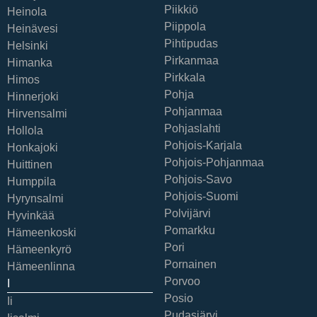
Piikkiö
Heinola
Piippola
Heinävesi
Pihtipudas
Helsinki
Pirkanmaa
Himanka
Pirkkala
Himos
Pohja
Hinnerjoki
Pohjanmaa
Hirvensalmi
Pohjaslahti
Hollola
Pohjois-Karjala
Honkajoki
Pohjois-Pohjanmaa
Huittinen
Pohjois-Savo
Humppila
Pohjois-Suomi
Hyrynsalmi
Polvijärvi
Hyvinkää
Pomarkku
Hämeenkoski
Pori
Hämeenkyrö
Pornainen
Hämeenlinna
Porvoo
I
Posio
Ii
Pudasjärvi