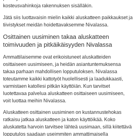
kosteusvahinkoja rakennuksen sisälläkin.
Jätä siis luottavaisin mielin kaikki aluskatteen paikkaukset ja
tiivistykset meidän hoidettavaksemme Nivalassa.
Osittainen uusiminen takaa aluskatteen
toimivuuden ja pitkäikäisyyden Nivalassa
Ammattilaisemme ovat erikoistuneet aluskatteiden
osittaiseen uusimiseen, ja heidän asiantuntemuksensa
takaa parhaan mahdollisen lopputuloksen. Nivalassa
toteutamme kaikki kattotyöt huolellisesti ja laadukkaasti,
varmistaen katollesi pitkän käyttöiän. Kun tarvitset
luotettavaa palvelua aluskatteen osittaiseen uusimiseen,
voit luottaa meihin Nivalassa.
Aluskatteen osittainen uusiminen on kustannustehokas
ratkaisu jatkaa aluskatteen ja katon käyttöikää. Koko
aluskatetta harvoin tarvitsee lähteä uusimaan, sillä kiitettävä
lopputulos saadaan useimmiten ammattimaisella