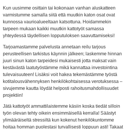
Kun uusimme osittain tai kokonaan vanhan aluskatteen
varmistumme samalla siitä että muutkin katon osat ovat
kunnossa vaurioalueeltaan katsottuna. Hoidammekin
tarpeen mukaan kaikki muutkin kattotyöt samassa
yhteydessä täydellisen lopputuloksen saavuttamiseksi!
Tarjoamastamme palvelusta annetaan reilu tarjous
perusteellisen tarkistus käynnin jälkeen; laskemme hinnan
juuri sinun katon tarpeidesi mukaisesti jotta maksat vain
kestävästä laatutyöstämme mikä kannattaa investointina
tulevaisuuteen! Lisäksi voit hakea tekemästämme työstä
kotitalousvähennyksen henkilökohtaisessa verotuksessa –
sivujemme kautta löydät helposti rahoitusmahdollisuudet
projektiin!
Jätä kattotyöt ammattilaistemme käsiin koska tiedät silloin
työn olevan tehty oikein ensimmäisellä kerralla! Säästyt
ylimääräiseltä stressiltä kun kokenut henkilökuntomme
hoitaa homman puolestasi turvallisesti loppuun asti! Takaat