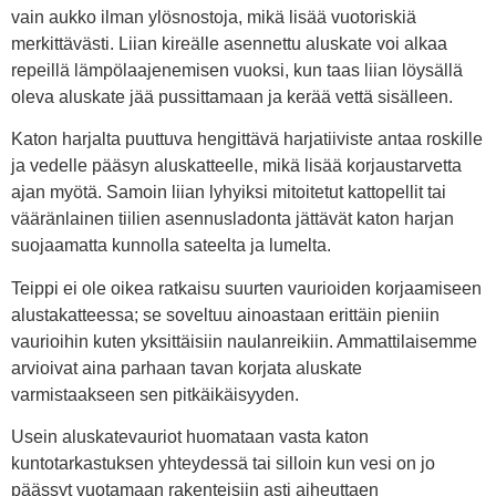
vain aukko ilman ylösnostoja, mikä lisää vuotoriskiä
merkittävästi. Liian kireälle asennettu aluskate voi alkaa
repeillä lämpölaajenemisen vuoksi, kun taas liian löysällä
oleva aluskate jää pussittamaan ja kerää vettä sisälleen.
Katon harjalta puuttuva hengittävä harjatiiviste antaa roskille
ja vedelle pääsyn aluskatteelle, mikä lisää korjaustarvetta
ajan myötä. Samoin liian lyhyiksi mitoitetut kattopellit tai
vääränlainen tiilien asennusladonta jättävät katon harjan
suojaamatta kunnolla sateelta ja lumelta.
Teippi ei ole oikea ratkaisu suurten vaurioiden korjaamiseen
alustakatteessa; se soveltuu ainoastaan erittäin pieniin
vaurioihin kuten yksittäisiin naulanreikiin. Ammattilaisemme
arvioivat aina parhaan tavan korjata aluskate
varmistaakseen sen pitkäikäisyyden.
Usein aluskatevauriot huomataan vasta katon
kuntotarkastuksen yhteydessä tai silloin kun vesi on jo
päässyt vuotamaan rakenteisiin asti aiheuttaen