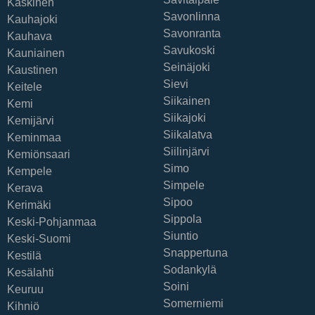
Kaskinen
Savonlinna
Kauhajoki
Savonranta
Kauhava
Savukoski
Kauniainen
Seinäjoki
Kaustinen
Sievi
Keitele
Siikainen
Kemi
Siikajoki
Kemijärvi
Siikalatva
Keminmaa
Siilinjärvi
Kemiönsaari
Simo
Kempele
Simpele
Kerava
Sipoo
Kerimäki
Sippola
Keski-Pohjanmaa
Siuntio
Keski-Suomi
Snappertuna
Kestilä
Sodankylä
Kesälahti
Soini
Keuruu
Somerniemi
Kihniö