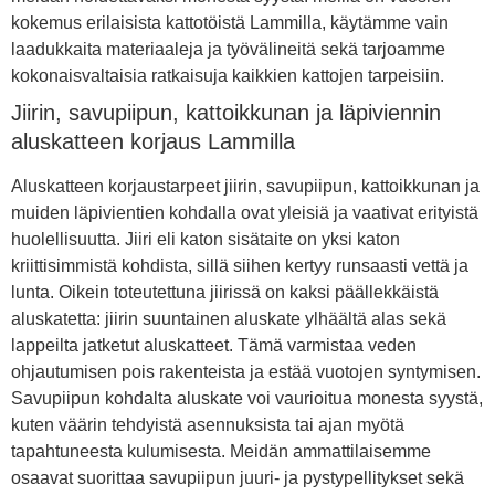
kokemus erilaisista kattotöistä Lammilla, käytämme vain
laadukkaita materiaaleja ja työvälineitä sekä tarjoamme
kokonaisvaltaisia ratkaisuja kaikkien kattojen tarpeisiin.
Jiirin, savupiipun, kattoikkunan ja läpiviennin
aluskatteen korjaus Lammilla
Aluskatteen korjaustarpeet jiirin, savupiipun, kattoikkunan ja
muiden läpivientien kohdalla ovat yleisiä ja vaativat erityistä
huolellisuutta. Jiiri eli katon sisätaite on yksi katon
kriittisimmistä kohdista, sillä siihen kertyy runsaasti vettä ja
lunta. Oikein toteutettuna jiirissä on kaksi päällekkäistä
aluskatetta: jiirin suuntainen aluskate ylhäältä alas sekä
lappeilta jatketut aluskatteet. Tämä varmistaa veden
ohjautumisen pois rakenteista ja estää vuotojen syntymisen.
Savupiipun kohdalta aluskate voi vaurioitua monesta syystä,
kuten väärin tehdyistä asennuksista tai ajan myötä
tapahtuneesta kulumisesta. Meidän ammattilaisemme
osaavat suorittaa savupiipun juuri- ja pystypellitykset sekä