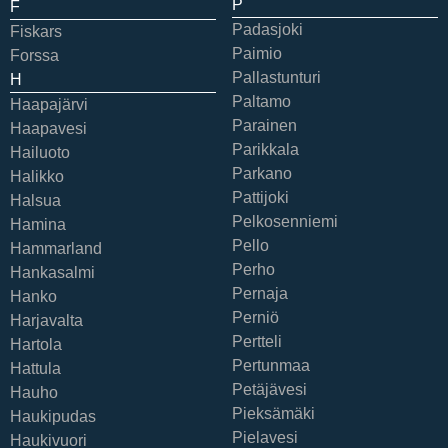
P
F
Padasjoki
Fiskars
Paimio
Forssa
Pallastunturi
H
Paltamo
Haapajärvi
Parainen
Haapavesi
Parikkala
Hailuoto
Parkano
Halikko
Pattijoki
Halsua
Pelkosenniemi
Hamina
Pello
Hammarland
Perho
Hankasalmi
Pernaja
Hanko
Perniö
Harjavalta
Pertteli
Hartola
Pertunmaa
Hattula
Petäjävesi
Hauho
Pieksämäki
Haukipudas
Pielavesi
Haukivuori