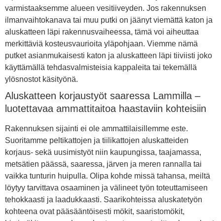
varmistaaksemme alueen vesitiiveyden. Jos rakennuksen
ilmanvaihtokanava tai muu putki on jäänyt viemättä katon ja
aluskatteen läpi rakennusvaiheessa, tämä voi aiheuttaa
merkittäviä kosteusvaurioita yläpohjaan. Viemme nämä
putket asianmukaisesti katon ja aluskatteen läpi tiiviisti joko
käyttämällä tehdasvalmisteisia kappaleita tai tekemällä
ylösnostot käsityönä.
Aluskatteen korjaustyöt saaressa Lammilla –
luotettavaa ammattitaitoa haastaviin kohteisiin
Rakennuksen sijainti ei ole ammattilaisillemme este.
Suoritamme peltikattojen ja tiilikattojen aluskatteiden
korjaus- sekä uusimistyöt niin kaupungissa, taajamassa,
metsätien päässä, saaressa, järven ja meren rannalla tai
vaikka tunturin huipulla. Olipa kohde missä tahansa, meiltä
löytyy tarvittava osaaminen ja välineet työn toteuttamiseen
tehokkaasti ja laadukkaasti. Saarikohteissa aluskatetyön
kohteena ovat pääsääntöisesti mökit, saaristomökit,