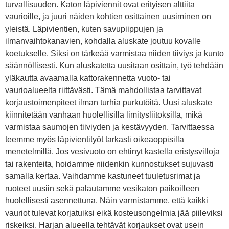
turvallisuuden. Katon läpiviennit ovat erityisen alttiita
vaurioille, ja juuri näiden kohtien osittainen uusiminen on
yleistä. Läpivientien, kuten savupiippujen ja
ilmanvaihtokanavien, kohdalla aluskate joutuu kovalle
koetukselle. Siksi on tärkeää varmistaa niiden tiiviys ja kunto
säännöllisesti. Kun aluskatetta uusitaan osittain, työ tehdään
yläkautta avaamalla kattorakennetta vuoto- tai
vaurioalueelta riittävästi. Tämä mahdollistaa tarvittavat
korjaustoimenpiteet ilman turhia purkutöitä. Uusi aluskate
kiinnitetään vanhaan huolellisilla limitysliitoksilla, mikä
varmistaa saumojen tiiviyden ja kestävyyden. Tarvittaessa
teemme myös läpivientityöt tarkasti oikeaoppisilla
menetelmillä. Jos vesivuoto on ehtinyt kastella eristysvilloja
tai rakenteita, hoidamme niidenkin kunnostukset sujuvasti
samalla kertaa. Vaihdamme kastuneet tuuletusrimat ja
ruoteet uusiin sekä palautamme vesikaton paikoilleen
huolellisesti asennettuna. Näin varmistamme, että kaikki
vauriot tulevat korjatuiksi eikä kosteusongelmia jää piileviksi
riskeiksi. Harjan alueella tehtävät korjaukset ovat usein