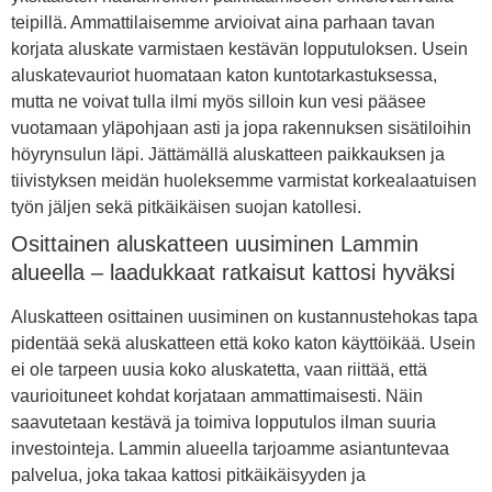
teipillä. Ammattilaisemme arvioivat aina parhaan tavan
korjata aluskate varmistaen kestävän lopputuloksen. Usein
aluskatevauriot huomataan katon kuntotarkastuksessa,
mutta ne voivat tulla ilmi myös silloin kun vesi pääsee
vuotamaan yläpohjaan asti ja jopa rakennuksen sisätiloihin
höyrynsulun läpi. Jättämällä aluskatteen paikkauksen ja
tiivistyksen meidän huoleksemme varmistat korkealaatuisen
työn jäljen sekä pitkäikäisen suojan katollesi.
Osittainen aluskatteen uusiminen Lammin
alueella – laadukkaat ratkaisut kattosi hyväksi
Aluskatteen osittainen uusiminen on kustannustehokas tapa
pidentää sekä aluskatteen että koko katon käyttöikää. Usein
ei ole tarpeen uusia koko aluskatetta, vaan riittää, että
vaurioituneet kohdat korjataan ammattimaisesti. Näin
saavutetaan kestävä ja toimiva lopputulos ilman suuria
investointeja. Lammin alueella tarjoamme asiantuntevaa
palvelua, joka takaa kattosi pitkäikäisyyden ja