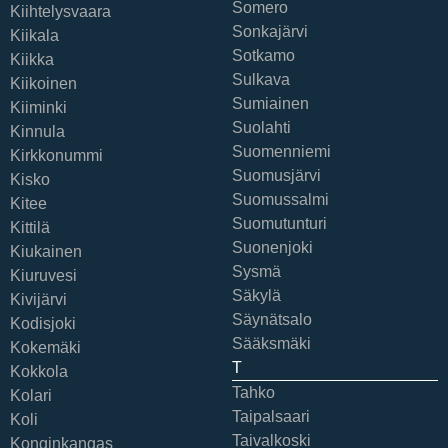
Somero
Kiihtelysvaara
Sonkajärvi
Kiikala
Sotkamo
Kiikka
Sulkava
Kiikoinen
Sumiainen
Kiiminki
Suolahti
Kinnula
Suomenniemi
Kirkkonummi
Suomusjärvi
Kisko
Suomussalmi
Kitee
Suomutunturi
Kittilä
Suonenjoki
Kiukainen
Sysmä
Kiuruvesi
Säkylä
Kivijärvi
Säynätsalo
Kodisjoki
Sääksmäki
Kokemäki
T
Kokkola
Tahko
Kolari
Taipalsaari
Koli
Taivalkoski
Konginkangas