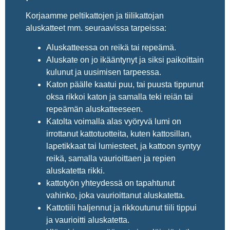
Korjaamme peltikattojen ja tiilikattojan
aluskatteet mm. seuraavissa tarpeissa:
Aluskatteessa on reikä tai repeämä.
Aluskate on jo ikääntynyt ja siksi paikoittain
kulunut ja uusimisen tarpeessa.
Katon päälle kaatui puu, tai puusta tippunut
oksa rikkoi katon ja samalla teki reiän tai
repeämän aluskatteeseen.
Katolta voimalla alas vyöryvä lumi on
irrottanut kattotuotteita, kuten kattosillan,
lapetikkaat tai lumiesteet, ja kattoon syntyy
reikä, samalla vaurioittaen ja repien
aluskatetta rikki.
kattotyön yhteydessä on tapahtunut
vahinko, joka vaurioittanut aluskatetta.
Kattotiili haljennut ja rikkoutunut tiili tippui
ja vaurioitti aluskatetta.