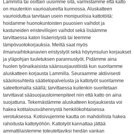
Lammilla tai osittain uusimme sitä, varmistamme että katto
on muutenkin vaurioalueelta kunnossa. Aluskatteen
vaurioiduttua tarvitaan usein monipuolisia kattotöitä:
hoidamme huonokuntoisten puuosien vaihdot ja
kastuneiden eristevillojen vaihdot sekä lisäämme
tarvittaessa katon lisäeristystä tai teemme
lämpövuotokorjauksia. Meiltä saat myös
ilmanvaihtokanavien eristystyöt sekä höyrynsulun korjaukset
ja yläpohjan tuuletuksen parannustyöt. Pidämme aina
huolen työnaikaisista säänsuojaustöistä kun suoritamme
aluskatteen korjausta Lammilla. Seuraamme aktiivisesti
sääolosuhteita säätietopalvelusta ja kattotyöt suoritamme
sateettomalla säällä; tarvittaessa kuitenkin suoritetaan
tarvittavat sääsuojaustoimenpiteet niin että katto on aina
suojattuna. Tekemästämme aluskatteen korjauksesta voi
hakea kotitalousvähennystä henkilökohtaisessa
verotuksessa. Kotisivujemme kautta on mahdollista hakea
rahoitusta kattotyöhön. Kattotyöt kannattaa jättää
ammattilaistemme toteutettaviksi heidän vankan