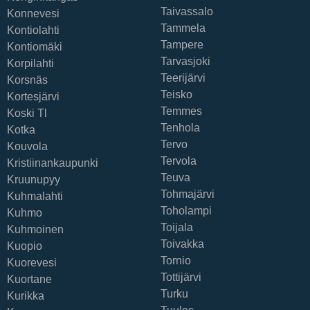
Taivassalo
Konnevesi
Tammela
Kontiolahti
Tampere
Kontiomäki
Tarvasjoki
Korpilahti
Teerijärvi
Korsnäs
Teisko
Kortesjärvi
Temmes
Koski Tl
Tenhola
Kotka
Tervo
Kouvola
Tervola
Kristiinankaupunki
Teuva
Kruunupyy
Tohmajärvi
Kuhmalahti
Toholampi
Kuhmo
Toijala
Kuhmoinen
Toivakka
Kuopio
Tornio
Kuorevesi
Tottijärvi
Kuortane
Turku
Kurikka