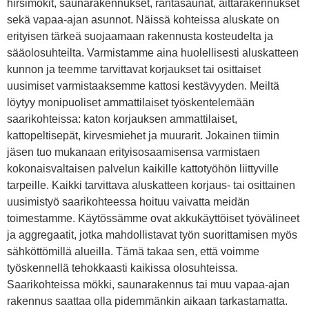
hirsimökit, saunarakennukset, rantasaunat, aittarakennukset
sekä vapaa-ajan asunnot. Näissä kohteissa aluskate on
erityisen tärkeä suojaamaan rakennusta kosteudelta ja
sääolosuhteilta. Varmistamme aina huolellisesti aluskatteen
kunnon ja teemme tarvittavat korjaukset tai osittaiset
uusimiset varmistaaksemme kattosi kestävyyden. Meiltä
löytyy monipuoliset ammattilaiset työskentelemään
saarikohteissa: katon korjauksen ammattilaiset,
kattopeltisepät, kirvesmiehet ja muurarit. Jokainen tiimin
jäsen tuo mukanaan erityisosaamisensa varmistaen
kokonaisvaltaisen palvelun kaikille kattotyöhön liittyville
tarpeille. Kaikki tarvittava aluskatteen korjaus- tai osittainen
uusimistyö saarikohteessa hoituu vaivatta meidän
toimestamme. Käytössämme ovat akkukäyttöiset työvälineet
ja aggregaatit, jotka mahdollistavat työn suorittamisen myös
sähköttömillä alueilla. Tämä takaa sen, että voimme
työskennellä tehokkaasti kaikissa olosuhteissa.
Saarikohteissa mökki, saunarakennus tai muu vapaa-ajan
rakennus saattaa olla pidemmänkin aikaan tarkastamatta.