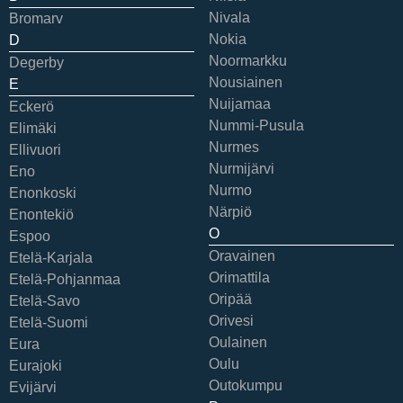
Nivala
Bromarv
Nokia
D
Noormarkku
Degerby
Nousiainen
E
Nuijamaa
Eckerö
Nummi-Pusula
Elimäki
Nurmes
Ellivuori
Nurmijärvi
Eno
Nurmo
Enonkoski
Närpiö
Enontekiö
O
Espoo
Oravainen
Etelä-Karjala
Orimattila
Etelä-Pohjanmaa
Oripää
Etelä-Savo
Orivesi
Etelä-Suomi
Oulainen
Eura
Oulu
Eurajoki
Outokumpu
Evijärvi