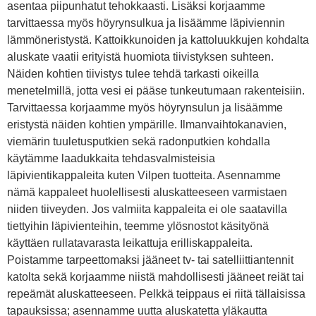
asentaa piipunhatut tehokkaasti. Lisäksi korjaamme
tarvittaessa myös höyrynsulkua ja lisäämme läpiviennin
lämmöneristystä. Kattoikkunoiden ja kattoluukkujen kohdalta
aluskate vaatii erityistä huomiota tiivistyksen suhteen.
Näiden kohtien tiivistys tulee tehdä tarkasti oikeilla
menetelmillä, jotta vesi ei pääse tunkeutumaan rakenteisiin.
Tarvittaessa korjaamme myös höyrynsulun ja lisäämme
eristystä näiden kohtien ympärille. Ilmanvaihtokanavien,
viemärin tuuletusputkien sekä radonputkien kohdalla
käytämme laadukkaita tehdasvalmisteisia
läpivientikappaleita kuten Vilpen tuotteita. Asennamme
nämä kappaleet huolellisesti aluskatteeseen varmistaen
niiden tiiveyden. Jos valmiita kappaleita ei ole saatavilla
tiettyihin läpivienteihin, teemme ylösnostot käsityönä
käyttäen rullatavarasta leikattuja erilliskappaleita.
Poistamme tarpeettomaksi jääneet tv- tai satelliittiantennit
katolta sekä korjaamme niistä mahdollisesti jääneet reiät tai
repeämät aluskatteeseen. Pelkkä teippaus ei riitä tällaisissa
tapauksissa; asennamme uutta aluskatetta yläkautta