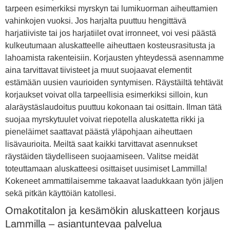
tarpeen esimerkiksi myrskyn tai lumikuorman aiheuttamien
vahinkojen vuoksi. Jos harjalta puuttuu hengittävä
harjatiiviste tai jos harjatiilet ovat irronneet, voi vesi päästä
kulkeutumaan aluskatteelle aiheuttaen kosteusrasitusta ja
lahoamista rakenteisiin. Korjausten yhteydessä asennamme
aina tarvittavat tiivisteet ja muut suojaavat elementit
estämään uusien vaurioiden syntymisen. Räystäiltä tehtävät
korjaukset voivat olla tarpeellisia esimerkiksi silloin, kun
alaräystäslaudoitus puuttuu kokonaan tai osittain. Ilman tätä
suojaa myrskytuulet voivat riepotella aluskatetta rikki ja
pieneläimet saattavat päästä yläpohjaan aiheuttaen
lisävaurioita. Meiltä saat kaikki tarvittavat asennukset
räystäiden täydelliseen suojaamiseen. Valitse meidät
toteuttamaan aluskatteesi osittaiset uusimiset Lammilla!
Kokeneet ammattilaisemme takaavat laadukkaan työn jäljen
sekä pitkän käyttöiän katollesi.
Omakotitalon ja kesämökin aluskatteen korjaus
Lammilla – asiantuntevaa palvelua