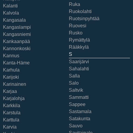
Ruka
Kalanti
Ruokolahti
Kalvola
Ruotsinpyhtää
Kangasala
Ruovesi
Kangaslampi
Rusko
Kangasniemi
Rymättylä
Kankaanpää
Rääkkylä
Kannonkoski
S
Kannus
Saarijärvi
Kanta-Häme
Sahalahti
Karhula
Salla
Karijoki
Salo
Karinainen
Saltvik
Karjaa
Sammatti
Karjalohja
Sappee
Karkkila
Sastamala
Karstula
Satakunta
Karttula
Sauvo
Karvia
Savitaipale