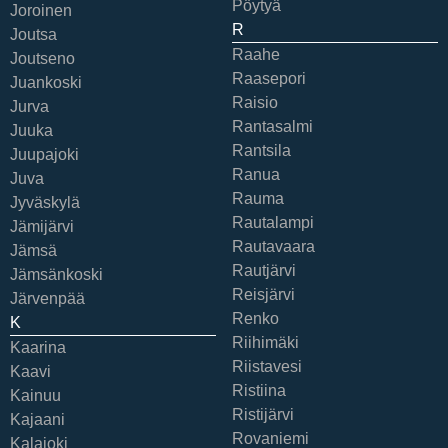
Pöytyä
Joroinen
R
Joutsa
Raahe
Joutseno
Raasepori
Juankoski
Raisio
Jurva
Rantasalmi
Juuka
Rantsila
Juupajoki
Ranua
Juva
Rauma
Jyväskylä
Rautalampi
Jämijärvi
Rautavaara
Jämsä
Rautjärvi
Jämsänkoski
Reisjärvi
Järvenpää
Renko
K
Riihimäki
Kaarina
Riistavesi
Kaavi
Ristiina
Kainuu
Ristijärvi
Kajaani
Rovaniemi
Kalajoki