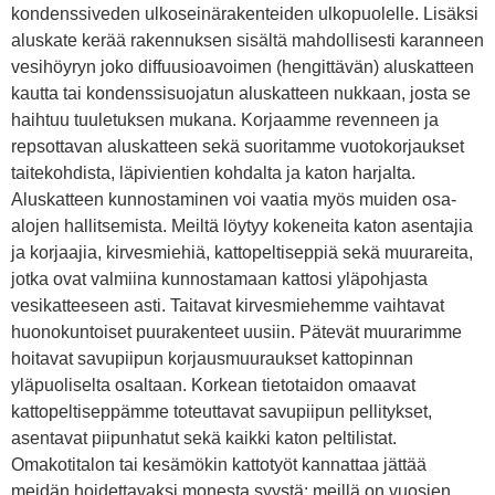
kondenssiveden ulkoseinärakenteiden ulkopuolelle. Lisäksi
aluskate kerää rakennuksen sisältä mahdollisesti karanneen
vesihöyryn joko diffuusioavoimen (hengittävän) aluskatteen
kautta tai kondenssisuojatun aluskatteen nukkaan, josta se
haihtuu tuuletuksen mukana. Korjaamme revenneen ja
repsottavan aluskatteen sekä suoritamme vuotokorjaukset
taitekohdista, läpivientien kohdalta ja katon harjalta.
Aluskatteen kunnostaminen voi vaatia myös muiden osa-
alojen hallitsemista. Meiltä löytyy kokeneita katon asentajia
ja korjaajia, kirvesmiehiä, kattopeltiseppiä sekä muurareita,
jotka ovat valmiina kunnostamaan kattosi yläpohjasta
vesikatteeseen asti. Taitavat kirvesmiehemme vaihtavat
huonokuntoiset puurakenteet uusiin. Pätevät muurarimme
hoitavat savupiipun korjausmuuraukset kattopinnan
yläpuoliselta osaltaan. Korkean tietotaidon omaavat
kattopeltiseppämme toteuttavat savupiipun pellitykset,
asentavat piipunhatut sekä kaikki katon peltilistat.
Omakotitalon tai kesämökin kattotyöt kannattaa jättää
meidän hoidettavaksi monesta syystä: meillä on vuosien