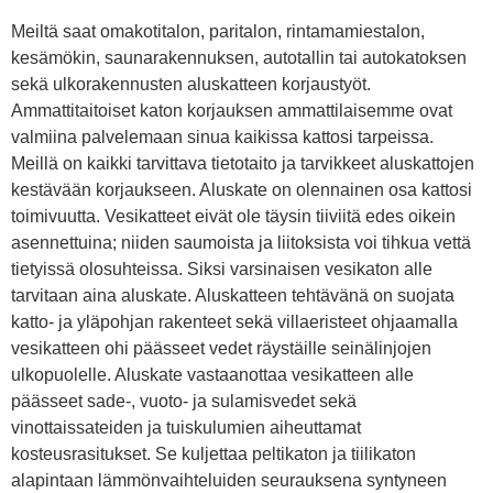
Meiltä saat omakotitalon, paritalon, rintamamiestalon,
kesämökin, saunarakennuksen, autotallin tai autokatoksen
sekä ulkorakennusten aluskatteen korjaustyöt.
Ammattitaitoiset katon korjauksen ammattilaisemme ovat
valmiina palvelemaan sinua kaikissa kattosi tarpeissa.
Meillä on kaikki tarvittava tietotaito ja tarvikkeet aluskattojen
kestävään korjaukseen. Aluskate on olennainen osa kattosi
toimivuutta. Vesikatteet eivät ole täysin tiiviitä edes oikein
asennettuina; niiden saumoista ja liitoksista voi tihkua vettä
tietyissä olosuhteissa. Siksi varsinaisen vesikaton alle
tarvitaan aina aluskate. Aluskatteen tehtävänä on suojata
katto- ja yläpohjan rakenteet sekä villaeristeet ohjaamalla
vesikatteen ohi päässeet vedet räystäille seinälinjojen
ulkopuolelle. Aluskate vastaanottaa vesikatteen alle
päässeet sade-, vuoto- ja sulamisvedet sekä
vinottaissateiden ja tuiskulumien aiheuttamat
kosteusrasitukset. Se kuljettaa peltikaton ja tiilikaton
alapintaan lämmönvaihteluiden seurauksena syntyneen