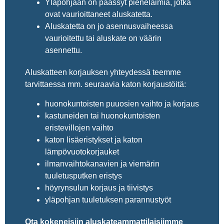
Yläpohjaan on päässyt pieneläimiä, jotka
ovat vaurioittaneet aluskatetta.
Aluskatetta on jo asennusvaiheessa
vaurioitettu tai aluskate on väärin
asennettu.
Aluskatteen korjauksen yhteydessä teemme
tarvittaessa mm. seuraavia katon korjaustöitä:
huonokuntoisten puuosien vaihto ja korjaus
kastuneiden tai huonokuntoisten
eristevillojen vaihto
katon lisäeristykset ja katon
lämpövuotokorjauket
ilmanvaihtokanavien ja viemärin
tuuletusputken eristys
höyrynsulun korjaus ja tiivistys
yläpohjan tuuletuksen parannustyöt
Ota kokeneisiin aluskateammattilaisiimme