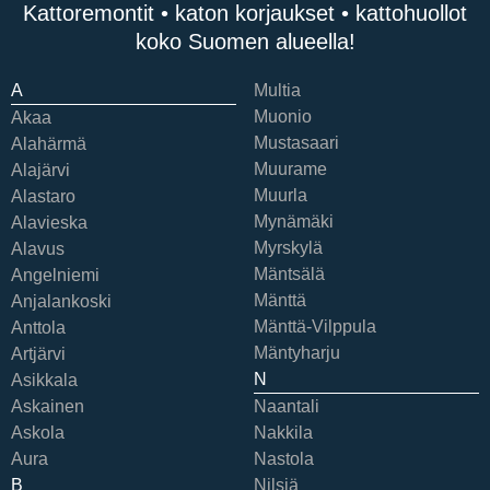
Kattoremontit • katon korjaukset • kattohuollot
koko Suomen alueella!
A
Multia
Muonio
Akaa
Mustasaari
Alahärmä
Muurame
Alajärvi
Muurla
Alastaro
Mynämäki
Alavieska
Myrskylä
Alavus
Mäntsälä
Angelniemi
Mänttä
Anjalankoski
Mänttä-Vilppula
Anttola
Mäntyharju
Artjärvi
N
Asikkala
Askainen
Naantali
Askola
Nakkila
Aura
Nastola
B
Nilsiä