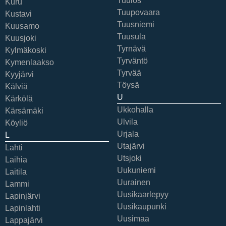
Tuulos
Kuru
Tuupovaara
Kustavi
Tuusniemi
Kuusamo
Tuusula
Kuusjoki
Tyrnävä
Kylmäkoski
Tyrväntö
Kymenlaakso
Tyrvää
Kyyjärvi
Töysä
Kälviä
U
Kärkölä
Ukkohalla
Kärsämäki
Ulvila
Köyliö
Urjala
L
Utajärvi
Lahti
Utsjoki
Laihia
Uukuniemi
Laitila
Uurainen
Lammi
Uusikaarlepyy
Lapinjärvi
Uusikaupunki
Lapinlahti
Uusimaa
Lappajärvi