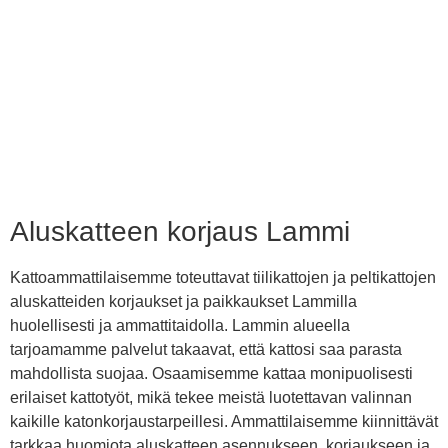
Aluskatteen korjaus Lammi
Kattoammattilaisemme toteuttavat tiilikattojen ja peltikattojen
aluskatteiden korjaukset ja paikkaukset Lammilla
huolellisesti ja ammattitaidolla. Lammin alueella
tarjoamamme palvelut takaavat, että kattosi saa parasta
mahdollista suojaa. Osaamisemme kattaa monipuolisesti
erilaiset kattotyöt, mikä tekee meistä luotettavan valinnan
kaikille katonkorjaustarpeillesi. Ammattilaisemme kiinnittävät
tarkkaa huomiota aluskatteen asennukseen, korjaukseen ja