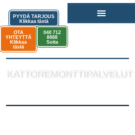
PYYDÄ TARJOUS
Klikkaa tästä
OTA
040 712
YHTEYTTÄ
8888
Klikkaa
Soita
tästä
KATTOREMONTTIPALVELUT
sekä muut kattotyöt laadukkaalla
toteutuksella!