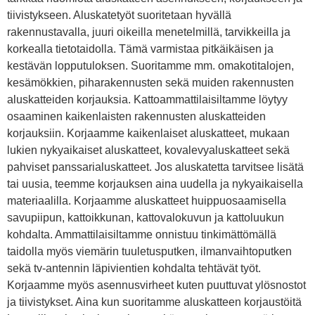
tiivistykseen. Aluskatetyöt suoritetaan hyvällä
rakennustavalla, juuri oikeilla menetelmillä, tarvikkeilla ja
korkealla tietotaidolla. Tämä varmistaa pitkäikäisen ja
kestävän lopputuloksen. Suoritamme mm. omakotitalojen,
kesämökkien, piharakennusten sekä muiden rakennusten
aluskatteiden korjauksia. Kattoammattilaisiltamme löytyy
osaaminen kaikenlaisten rakennusten aluskatteiden
korjauksiin. Korjaamme kaikenlaiset aluskatteet, mukaan
lukien nykyaikaiset aluskatteet, kovalevyaluskatteet sekä
pahviset panssarialuskatteet. Jos aluskatetta tarvitsee lisätä
tai uusia, teemme korjauksen aina uudella ja nykyaikaisella
materiaalilla. Korjaamme aluskatteet huippuosaamisella
savupiipun, kattoikkunan, kattovalokuvun ja kattoluukun
kohdalta. Ammattilaisiltamme onnistuu tinkimättömällä
taidolla myös viemärin tuuletusputken, ilmanvaihtoputken
sekä tv-antennin läpivientien kohdalta tehtävät työt.
Korjaamme myös asennusvirheet kuten puuttuvat ylösnostot
ja tiivistykset. Aina kun suoritamme aluskatteen korjaustöitä