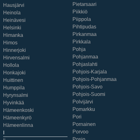
Pietarsaari
Hausjärvi
Piikkiö
Heinola
Piippola
Heinävesi
Pihtipudas
Helsinki
Pirkanmaa
Himanka
Pirkkala
Himos
Pohja
Hinnerjoki
Pohjanmaa
Hirvensalmi
Pohjaslahti
Hollola
Pohjois-Karjala
Honkajoki
Pohjois-Pohjanmaa
Huittinen
Pohjois-Savo
Humppila
Pohjois-Suomi
Hyrynsalmi
Polvijärvi
Hyvinkää
Pomarkku
Hämeenkoski
Pori
Hämeenkyrö
Pornainen
Hämeenlinna
Porvoo
I
Posio