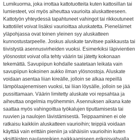
Lumikuorma, joka irrottaa kattotuotteita kuten kattosillan tai
lumiesteet, voi myös aiheuttaa vaurioita aluskatteeseen.
Kattotyön yhteydessä tapahtuneet vahingot tai rikkoutuneet
kattotiilet voivat lisäksi vaurioittaa aluskatetta. Pieneläimet
yläpohjassa ovat toinen yleinen syy aluskatteen
kunnostustarpeelle. Joskus aluskate tarvitsee paikkausta tai
tiivistystä asennusvirheiden vuoksi. Esimerkiksi läpivientien
ylösnostot voivat olla tehty väärin tai jätetty kokonaan
tekemättä. Savupiipun kohdalle saatetaan leikata vain
savupiipun kokoinen aukko ilman ylösnostoja. Aluskate
voidaan asentaa liian kireälle, jolloin se alkaa repeillä
lämpölaajenemisen vuoksi, tai liian löysälle, jolloin se jää
pussittamaan. Väärin limitetty aluskate voi repsahtaa ja
aiheuttaa ongelmia myöhemmin. Asennuksen aikana kate
saattaa myös vahingoittua työkalujen tiputtamisesta tai
ruuvien ja naulojen lävistämisestä. Teippaaminen ei ole
ratkaisu kaikkiin aluskatteen vaurioihin; teippiä voidaan
käyttää vain erittäin pieniin ja vähäisiin vaurioihin kuten
yksittäisten naulanreikien paikkaamiseen erikoisvahvalla