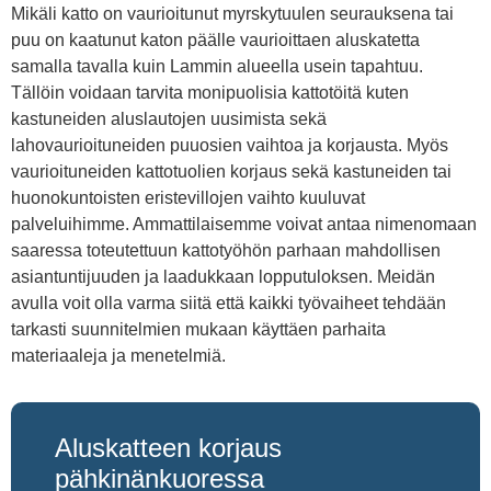
Mikäli katto on vaurioitunut myrskytuulen seurauksena tai
puu on kaatunut katon päälle vaurioittaen aluskatetta
samalla tavalla kuin Lammin alueella usein tapahtuu.
Tällöin voidaan tarvita monipuolisia kattotöitä kuten
kastuneiden aluslautojen uusimista sekä
lahovaurioituneiden puuosien vaihtoa ja korjausta. Myös
vaurioituneiden kattotuolien korjaus sekä kastuneiden tai
huonokuntoisten eristevillojen vaihto kuuluvat
palveluihimme. Ammattilaisemme voivat antaa nimenomaan
saaressa toteutettuun kattotyöhön parhaan mahdollisen
asiantuntijuuden ja laadukkaan lopputuloksen. Meidän
avulla voit olla varma siitä että kaikki työvaiheet tehdään
tarkasti suunnitelmien mukaan käyttäen parhaita
materiaaleja ja menetelmiä.
Aluskatteen korjaus
pähkinänkuoressa