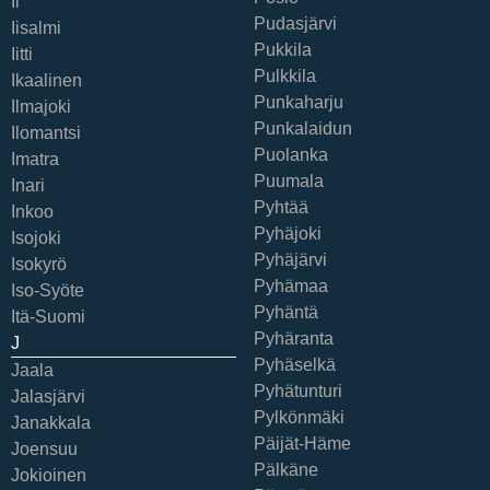
Ii
Pudasjärvi
Iisalmi
Pukkila
Iitti
Pulkkila
Ikaalinen
Punkaharju
Ilmajoki
Punkalaidun
Ilomantsi
Puolanka
Imatra
Puumala
Inari
Pyhtää
Inkoo
Pyhäjoki
Isojoki
Pyhäjärvi
Isokyrö
Pyhämaa
Iso-Syöte
Pyhäntä
Itä-Suomi
Pyhäranta
J
Pyhäselkä
Jaala
Pyhätunturi
Jalasjärvi
Pylkönmäki
Janakkala
Päijät-Häme
Joensuu
Pälkäne
Jokioinen