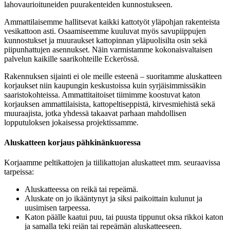
lahovaurioituneiden puurakenteiden kunnostukseen.
Ammattilaisemme hallitsevat kaikki kattotyöt yläpohjan rakenteista
vesikattoon asti. Osaamiseemme kuuluvat myös savupiippujen
kunnostukset ja muuraukset kattopinnan yläpuolisilta osin sekä
piipunhattujen asennukset. Näin varmistamme kokonaisvaltaisen
palvelun kaikille saarikohteille Eckerössä.
Rakennuksen sijainti ei ole meille esteenä – suoritamme aluskatteen
korjaukset niin kaupungin keskustoissa kuin syrjäisimmissäkin
saaristokohteissa. Ammattitaitoiset tiimimme koostuvat katon
korjauksen ammattilaisista, kattopeltiseppistä, kirvesmiehistä sekä
muuraajista, jotka yhdessä takaavat parhaan mahdollisen
lopputuloksen jokaisessa projektissamme.
Aluskatteen korjaus pähkinänkuoressa
Korjaamme peltikattojen ja tiilikattojan aluskatteet mm. seuraavissa
tarpeissa:
Aluskatteessa on reikä tai repeämä.
Aluskate on jo ikääntynyt ja siksi paikoittain kulunut ja
uusimisen tarpeessa.
Katon päälle kaatui puu, tai puusta tippunut oksa rikkoi katon
ja samalla teki reiän tai repeämän aluskatteeseen.