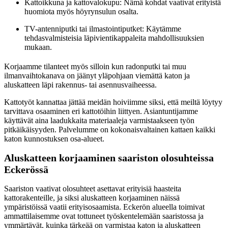
Kattoikkuna ja kattovalokupu: Nämä kohdat vaativat erityistä
huomiota myös höyrynsulun osalta.
TV-antenniputki tai ilmastointiputket: Käytämme
tehdasvalmisteisia läpivientikappaleita mahdollisuuksien
mukaan.
Korjaamme tilanteet myös silloin kun radonputki tai muu
ilmanvaihtokanava on jäänyt yläpohjaan viemättä katon ja
aluskatteen läpi rakennus- tai asennusvaiheessa.
Kattotyöt kannattaa jättää meidän hoiviimme siksi, että meiltä löytyy
tarvittava osaaminen eri kattotöihin liittyen. Asiantuntijamme
käyttävät aina laadukkaita materiaaleja varmistaakseen työn
pitkäikäisyyden. Palvelumme on kokonaisvaltainen kattaen kaikki
katon kunnostuksen osa-alueet.
Aluskatteen korjaaminen saariston olosuhteissa
Eckerössä
Saariston vaativat olosuhteet asettavat erityisiä haasteita
kattorakenteille, ja siksi aluskatteen korjaaminen näissä
ympäristöissä vaatii erityisosaamista. Eckerön alueella toimivat
ammattilaisemme ovat tottuneet työskentelemään saaristossa ja
ymmärtävät, kuinka tärkeää on varmistaa katon ja aluskatteen