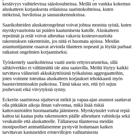
kestävyys vaihtelevissa sääolosuhteissa. Meillä on vankka kokemus
aluskatteen korjauksesta erilaisissa saaristokohteissa, kuten
mökeissä, huviloissa ja saunarakennuksissa.
Saarikohteiden aluskateongelmat voivat johtua monista syistä, kuten
myrskyvaurioista tai puiden kaatumisesta katolle. Aluskatteen
repeämät ja reiät voivat aiheuttaa vakavia kosteusvaurioita
rakennuksen rakenteisiin, jos niitä ei huomata ajoissa. Meidän
asiantuntijamme osaavat arvioida tilanteen nopeasti ja löytää parhaat
ratkaisut ongelmien korjaamiseksi.
Työskentely saarikohteissa vaatii usein erityisvarustelua, sillä
sähköverkko ei välttämättä ole aina saatavilla. Meiltä löytyy kaikki
tarvittava välineistö akkukäyttöisistä työkaluista aggregaatteihin,
joten voimme toteuttaa aluskatteen korjaukset tehokkaasti myös
haastavimmissakin paikoissa. Tämä takaa sen, että työ sujuu
jouhevasti eikä viivytyksiä synny.
Eckerön saaristossa sijaitsevat mökit ja vapaa-ajan asunnot saattavat
olla pitkiäkin aikoja ilman valvontaa, mikä lisää riskiä
kattovaurioiden huomaamatta jäämiseen. Myrskytuulet voivat repiä
kattoa tai kaataa puita rakennusten päälle aiheuttaen vahinkoja sekä
vesikatolle että aluskatteelle. Tällaisessa tilanteessa meidän
monipuoliset ammattilaisemme pystyvät hoitamaan kaiken
tarvittavan kastuneiden eristevillojen vaihtamisesta