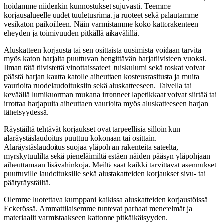
hoidamme niidenkin kunnostukset sujuvasti. Teemme
korjausalueelle uudet tuuletusrimat ja ruoteet sekä palautamme
vesikaton paikoilleen. Näin varmistamme koko kattorakenteen
eheyden ja toimivuuden pitkällä aikavälillä.
Aluskatteen korjausta tai sen osittaista uusimista voidaan tarvita
myös katon harjalta puuttuvan hengittävän harjatiivisteen vuoksi.
Ilman tätä tiivistettä vinottaissateet, tuiskulumi sekä roskat voivat
päästä harjan kautta katolle aiheuttaen kosteusrasitusta ja muita
vaurioita ruodelaudoituksiin sekä aluskatteeseen. Talvella tai
keväällä lumikuorman mukana irronneet lapetikkaat voivat siirtää tai
irrottaa harjapuita aiheuttaen vaurioita myös aluskatteeseen harjan
läheisyydessä.
Räystäiltä tehtävät korjaukset ovat tarpeellisia silloin kun
alaräystäslaudoitus puuttuu kokonaan tai osittain.
Alaräystäslaudoitus suojaa yläpohjan rakenteita sateelta,
myrskytuulilta sekä pieneläimiltä estäen näiden pääsyn yläpohjaan
aiheuttamaan lisävahinkoja. Meiltä saat kaikki tarvittavat asennukset
puuttuville laudoituksille sekä alustakatteiden korjaukset sivu- tai
päätyräystäiltä.
Olemme luotettava kumppani kaikissa aluskatteiden korjaustöissä
Eckerössä. Ammattilaisemme tuntevat parhaat menetelmät ja
materiaalit varmistaakseen kattonne pitkäikäisyyden.