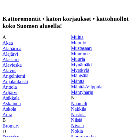
Kattoremontit • katon korjaukset • kattohuollot
koko Suomen alueella!
A
Multia
Muonio
Akaa
Mustasaari
Alahärmä
Muurame
Alajärvi
Muurla
Alastaro
Mynämäki
Alavieska
Myrskylä
Alavus
Mäntsälä
Angelniemi
Mänttä
Anjalankoski
Mänttä-Vilppula
Anttola
Mäntyharju
Artjärvi
N
Asikkala
Askainen
Naantali
Askola
Nakkila
Aura
Nastola
B
Nilsiä
Nivala
Bromarv
Nokia
D
Noormarkku