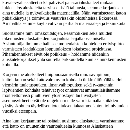
kovalevyaluskatteet sekä pahviset panssarialuskatteet mukaan
lukien. Jos aluskatetta tarvitsee lisätä tai uusia, teemme korjauksen
aina uudella ja nykyaikaisella materiaalilla. Näin varmistetaan katon
pitkäikäisyys ja toimivuus vaativissakin olosuhteissa Eckerössä.
Ammattilaisemme käyttävät vain parhaita materiaaleja ja tekniikoita.
Suoritamme mm. omakotitalojen, kesämökkien sekä muiden
rakennusten aluskatteiden korjauksia laajalla osaamisella.
Asiantuntijatiimimme hallitsee monenlaisten kohteiden erityispiirteet
varmistaen laadukkaan lopputuloksen jokaisessa projektissa.
Piharakennukset eivät ole poikkeus – hoidamme niidenkin
aluskatekorjaukset yhtä suurella tarkkuudella kuin asuinrakennusten
kohdalla.
Korjaamme aluskatteet huippuosaamisella mm. savupiipun,
kattoikkunan sekä kattovalokuvun kohdalta tinkimättömällä taidolla
viemärin tuuletusputken, ilmanvaihtoputken sekä tv-antennin
läpivientien kohdalta tehtävät työt onnistuvat ammattilaisiltamme
moitteettomasti puuttuvien ylösnostojen tai tiivistysten
asennusvirheet eivät ole ongelma meille varmistamalla kaikkien
yksityiskohtien täydellisen toteutuksen takaamme katon toimivuuden
vuosiksi eteenpäin.
Aina kun korjaamme tai osittain uusimme aluskatetta varmistamme
että katto on muutenkin vaurioalueelta kunnossa Aluskatteen