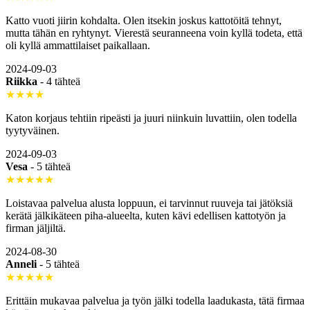
Katto vuoti jiirin kohdalta. Olen itsekin joskus kattotöitä tehnyt,
mutta tähän en ryhtynyt. Vierestä seuranneena voin kyllä todeta, että
oli kyllä ammattilaiset paikallaan.
2024-09-03
Riikka
-
4 tähteä
★★★★
Katon korjaus tehtiin ripeästi ja juuri niinkuin luvattiin, olen todella
tyytyväinen.
2024-09-03
Vesa
-
5 tähteä
★★★★★
Loistavaa palvelua alusta loppuun, ei tarvinnut ruuveja tai jätöksiä
kerätä jälkikäteen piha-alueelta, kuten kävi edellisen kattotyön ja
firman jäljiltä.
2024-08-30
Anneli
-
5 tähteä
★★★★★
Erittäin mukavaa palvelua ja työn jälki todella laadukasta, tätä firmaa