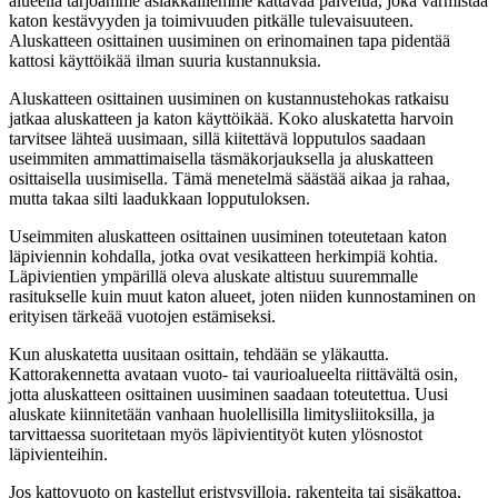
alueella tarjoamme asiakkaillemme kattavaa palvelua, joka varmistaa
katon kestävyyden ja toimivuuden pitkälle tulevaisuuteen.
Aluskatteen osittainen uusiminen on erinomainen tapa pidentää
kattosi käyttöikää ilman suuria kustannuksia.
Aluskatteen osittainen uusiminen on kustannustehokas ratkaisu
jatkaa aluskatteen ja katon käyttöikää. Koko aluskatetta harvoin
tarvitsee lähteä uusimaan, sillä kiitettävä lopputulos saadaan
useimmiten ammattimaisella täsmäkorjauksella ja aluskatteen
osittaisella uusimisella. Tämä menetelmä säästää aikaa ja rahaa,
mutta takaa silti laadukkaan lopputuloksen.
Useimmiten aluskatteen osittainen uusiminen toteutetaan katon
läpiviennin kohdalla, jotka ovat vesikatteen herkimpiä kohtia.
Läpivientien ympärillä oleva aluskate altistuu suuremmalle
rasitukselle kuin muut katon alueet, joten niiden kunnostaminen on
erityisen tärkeää vuotojen estämiseksi.
Kun aluskatetta uusitaan osittain, tehdään se yläkautta.
Kattorakennetta avataan vuoto- tai vaurioalueelta riittävältä osin,
jotta aluskatteen osittainen uusiminen saadaan toteutettua. Uusi
aluskate kiinnitetään vanhaan huolellisilla limitysliitoksilla, ja
tarvittaessa suoritetaan myös läpivientityöt kuten ylösnostot
läpivienteihin.
Jos kattovuoto on kastellut eristysvilloja, rakenteita tai sisäkattoa,