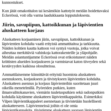
kunnostukset.
Kun jätät omakotitalon tai kesämökin kattotyöt meidän hoidettavaksi
Eckerössä, voit olla varma laadukkaasta lopputuloksesta.
Jiirin, savupiipun, kattoikkunan ja läpivientien
aluskatteen korjaus
Aluskatteen korjaaminen jiirin, savupiipun, kattoikkunan ja
läpivientien kohdalta vaatii erityistä ammattitaitoa ja tarkkuutta.
Näiden kohtien kautta kattoon voi syntyä vuotoja, jotka voivat
aiheuttaa merkittäviä vahinkoja kattorakenteille ja yläpohjalle.
Meidän asiantuntijamme Eckerössä ovat erikoistuneet näiden
kriittisten alueiden korjaukseen ja varmistavat katon tiiveyden sekä
kestävyyden kaikissa olosuhteissa.
Ammattilaisemme kiinnittävät erityistä huomiota aluskatteen
asennukseen, korjaukseen ja tiivistykseen läpivientien kohdalta.
Aluskatteen asennus ja korjaus läpivienteihin suoritetaan juuri
oikeilla menetelmillä. Pyöreiden putkien, kuten
ilmanvaihtokanavien, viemärin tuuletusputkien sekä radonputkien
kohdalla käytämme aluskatteen läpivientikappaleita. Esimerkiksi
Vilpen läpivientikappaleet asennetaan ja tiivistetään huolellisesti
aluskatteeseen. Läpivienneissä joihin ei ole omia
läpivientikappaleita, tiivistämme aluskatteen suoraan läpivientiin