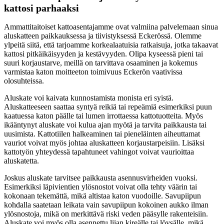
kattosi parhaaksi
Ammattitaitoiset kattoasentajamme ovat valmiina palvelemaan sinua
aluskatteen paikkauksessa ja tiivistyksessä Eckerössä. Olemme
ylpeitä siitä, että tarjoamme korkealaatuisia ratkaisuja, jotka takaavat
kattosi pitkäikäisyyden ja kestävyyden. Olipa kyseessä pieni tai
suuri korjaustarve, meillä on tarvittava osaaminen ja kokemus
varmistaa katon moitteeton toimivuus Eckerön vaativissa
olosuhteissa.
Aluskate voi kaivata kunnostamista monista eri syistä.
Aluskatteeseen saattaa syntyä reikiä tai repeämiä esimerkiksi puun
kaatuessa katon päälle tai lumen irrottaessa kattotuotteita. Myös
ikääntynyt aluskate voi kulua ajan myötä ja tarvita paikkausta tai
uusimista. Kattotiilen halkeaminen tai pieneläinten aiheuttamat
vauriot voivat myös johtaa aluskatteen korjaustarpeisiin. Lisäksi
kattotyön yhteydessä tapahtuneet vahingot voivat vaurioittaa
aluskatetta.
Joskus aluskate tarvitsee paikkausta asennusvirheiden vuoksi.
Esimerkiksi läpivientien ylösnostot voivat olla tehty väärin tai
kokonaan tekemättä, mikä altistaa katon vuodoille. Savupiipun
kohdalla saatetaan leikata vain savupiipun kokoinen aukko ilman
ylösnostoja, mikä on merkittävä riski veden pääsylle rakenteisiin.
Aluskate voi myös olla asennettu liian kireälle tai löysälle, mikä