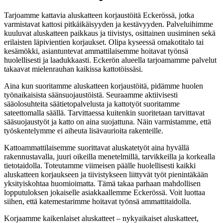
Tarjoamme kattavia aluskatteen korjaustöitä Eckerössä, jotka
varmistavat kattosi pitkäikäisyyden ja kestävyyden. Palveluihimme
kuuluvat aluskatteen paikkaus ja tiivistys, osittainen uusiminen sekä
erilaisten läpivientien korjaukset. Olipa kyseessä omakotitalo tai
kesämökki, asiantuntevat ammattilaisemme hoitavat työnsä
huolellisesti ja laadukkaasti. Eckerön alueella tarjoamamme palvelut
takaavat mielenrauhan kaikissa kattotöissäsi.
Aina kun suoritamme aluskatteen korjaustöitä, pidämme huolen
työnaikaisista säänsuojaustöistä. Seuraamme aktiivisesti
sääolosuhteita säätietopalvelusta ja kattotyöt suoritamme
sateettomalla säällä. Tarvittaessa kuitenkin suoritetaan tarvittavat
sääsuojaustyöt ja katto on aina suojattuna. Näin varmistamme, että
työskentelymme ei aiheuta lisävaurioita rakenteille.
Kattoammattilaisemme suorittavat aluskatetyöt aina hyvällä
rakennustavalla, juuri oikeilla menetelmillä, tarvikkeilla ja korkealla
tietotaidolla. Toteutamme viimeisen päälle huolellisesti kaikki
aluskatteen korjaukseen ja tiivistykseen liittyvät työt pienintäkään
yksityiskohtaa huomioimatta. Tämä takaa parhaan mahdollisen
lopputuloksen jokaiselle asiakkaallemme Eckerössä. Voit luottaa
siihen, että katemestarimme hoitavat työnsä ammattitaidolla.
Korjaamme kaikenlaiset aluskatteet – nykyaikaiset aluskatteet,