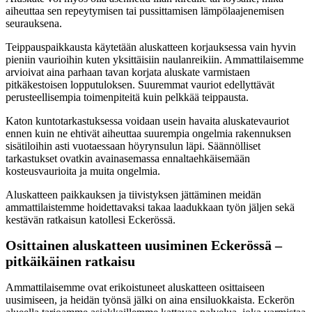
aiheuttaa sen repeytymisen tai pussittamisen lämpölaajenemisen
seurauksena.
Teippauspaikkausta käytetään aluskatteen korjauksessa vain hyvin
pieniin vaurioihin kuten yksittäisiin naulanreikiin. Ammattilaisemme
arvioivat aina parhaan tavan korjata aluskate varmistaen
pitkäkestoisen lopputuloksen. Suuremmat vauriot edellyttävät
perusteellisempia toimenpiteitä kuin pelkkää teippausta.
Katon kuntotarkastuksessa voidaan usein havaita aluskatevauriot
ennen kuin ne ehtivät aiheuttaa suurempia ongelmia rakennuksen
sisätiloihin asti vuotaessaan höyrynsulun läpi. Säännölliset
tarkastukset ovatkin avainasemassa ennaltaehkäisemään
kosteusvaurioita ja muita ongelmia.
Aluskatteen paikkauksen ja tiivistyksen jättäminen meidän
ammattilaistemme hoidettavaksi takaa laadukkaan työn jäljen sekä
kestävän ratkaisun katollesi Eckerössä.
Osittainen aluskatteen uusiminen Eckerössä –
pitkäikäinen ratkaisu
Ammattilaisemme ovat erikoistuneet aluskatteen osittaiseen
uusimiseen, ja heidän työnsä jälki on aina ensiluokkaista. Eckerön