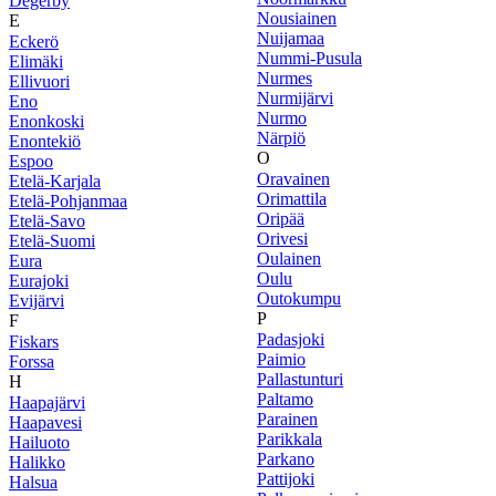
Degerby
Nousiainen
E
Nuijamaa
Eckerö
Nummi-Pusula
Elimäki
Nurmes
Ellivuori
Nurmijärvi
Eno
Nurmo
Enonkoski
Närpiö
Enontekiö
O
Espoo
Oravainen
Etelä-Karjala
Orimattila
Etelä-Pohjanmaa
Oripää
Etelä-Savo
Orivesi
Etelä-Suomi
Oulainen
Eura
Oulu
Eurajoki
Outokumpu
Evijärvi
P
F
Padasjoki
Fiskars
Paimio
Forssa
Pallastunturi
H
Paltamo
Haapajärvi
Parainen
Haapavesi
Parikkala
Hailuoto
Parkano
Halikko
Pattijoki
Halsua