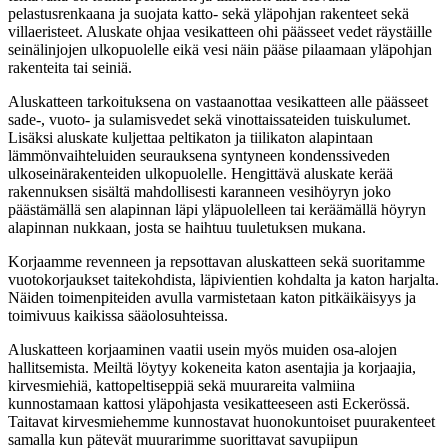
pelastusrenkaana ja suojata katto- sekä yläpohjan rakenteet sekä
villaeristeet. Aluskate ohjaa vesikatteen ohi päässeet vedet räystäille
seinälinjojen ulkopuolelle eikä vesi näin pääse pilaamaan yläpohjan
rakenteita tai seiniä.
Aluskatteen tarkoituksena on vastaanottaa vesikatteen alle päässeet
sade-, vuoto- ja sulamisvedet sekä vinottaissateiden tuiskulumet.
Lisäksi aluskate kuljettaa peltikaton ja tiilikaton alapintaan
lämmönvaihteluiden seurauksena syntyneen kondenssiveden
ulkoseinärakenteiden ulkopuolelle. Hengittävä aluskate kerää
rakennuksen sisältä mahdollisesti karanneen vesihöyryn joko
päästämällä sen alapinnan läpi yläpuolelleen tai keräämällä höyryn
alapinnan nukkaan, josta se haihtuu tuuletuksen mukana.
Korjaamme revenneen ja repsottavan aluskatteen sekä suoritamme
vuotokorjaukset taitekohdista, läpivientien kohdalta ja katon harjalta.
Näiden toimenpiteiden avulla varmistetaan katon pitkäikäisyys ja
toimivuus kaikissa sääolosuhteissa.
Aluskatteen korjaaminen vaatii usein myös muiden osa-alojen
hallitsemista. Meiltä löytyy kokeneita katon asentajia ja korjaajia,
kirvesmiehiä, kattopeltiseppiä sekä muurareita valmiina
kunnostamaan kattosi yläpohjasta vesikatteeseen asti Eckerössä.
Taitavat kirvesmiehemme kunnostavat huonokuntoiset puurakenteet
samalla kun pätevät muurarimme suorittavat savupiipun