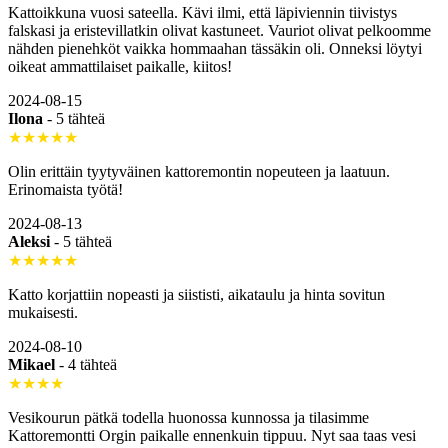
Kattoikkuna vuosi sateella. Kävi ilmi, että läpiviennin tiivistys
falskasi ja eristevillatkin olivat kastuneet. Vauriot olivat pelkoomme
nähden pienehköt vaikka hommaahan tässäkin oli. Onneksi löytyi
oikeat ammattilaiset paikalle, kiitos!
2024-08-15
Ilona
-
5 tähteä
★★★★★
Olin erittäin tyytyväinen kattoremontin nopeuteen ja laatuun.
Erinomaista työtä!
2024-08-13
Aleksi
-
5 tähteä
★★★★★
Katto korjattiin nopeasti ja siististi, aikataulu ja hinta sovitun
mukaisesti.
2024-08-10
Mikael
-
4 tähteä
★★★★
Vesikourun pätkä todella huonossa kunnossa ja tilasimme
Kattoremontti Orgin paikalle ennenkuin tippuu. Nyt saa taas vesi