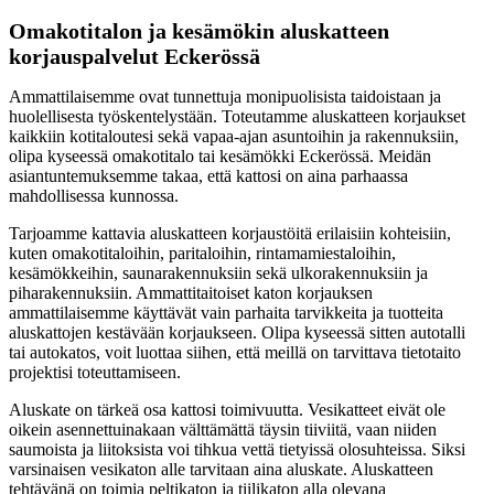
Omakotitalon ja kesämökin aluskatteen
korjauspalvelut Eckerössä
Ammattilaisemme ovat tunnettuja monipuolisista taidoistaan ja
huolellisesta työskentelystään. Toteutamme aluskatteen korjaukset
kaikkiin kotitaloutesi sekä vapaa-ajan asuntoihin ja rakennuksiin,
olipa kyseessä omakotitalo tai kesämökki Eckerössä. Meidän
asiantuntemuksemme takaa, että kattosi on aina parhaassa
mahdollisessa kunnossa.
Tarjoamme kattavia aluskatteen korjaustöitä erilaisiin kohteisiin,
kuten omakotitaloihin, paritaloihin, rintamamiestaloihin,
kesämökkeihin, saunarakennuksiin sekä ulkorakennuksiin ja
piharakennuksiin. Ammattitaitoiset katon korjauksen
ammattilaisemme käyttävät vain parhaita tarvikkeita ja tuotteita
aluskattojen kestävään korjaukseen. Olipa kyseessä sitten autotalli
tai autokatos, voit luottaa siihen, että meillä on tarvittava tietotaito
projektisi toteuttamiseen.
Aluskate on tärkeä osa kattosi toimivuutta. Vesikatteet eivät ole
oikein asennettuinakaan välttämättä täysin tiiviitä, vaan niiden
saumoista ja liitoksista voi tihkua vettä tietyissä olosuhteissa. Siksi
varsinaisen vesikaton alle tarvitaan aina aluskate. Aluskatteen
tehtävänä on toimia peltikaton ja tiilikaton alla olevana