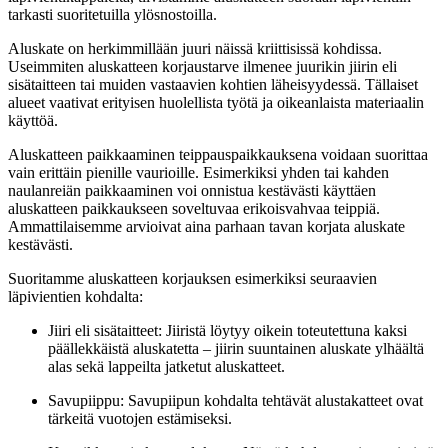
tarkasti suoritetuilla ylösnostoilla.
Aluskate on herkimmillään juuri näissä kriittisissä kohdissa.
Useimmiten aluskatteen korjaustarve ilmenee juurikin jiirin eli
sisätaitteen tai muiden vastaavien kohtien läheisyydessä. Tällaiset
alueet vaativat erityisen huolellista työtä ja oikeanlaista materiaalin
käyttöä.
Aluskatteen paikkaaminen teippauspaikkauksena voidaan suorittaa
vain erittäin pienille vaurioille. Esimerkiksi yhden tai kahden
naulanreiän paikkaaminen voi onnistua kestävästi käyttäen
aluskatteen paikkaukseen soveltuvaa erikoisvahvaa teippiä.
Ammattilaisemme arvioivat aina parhaan tavan korjata aluskate
kestävästi.
Suoritamme aluskatteen korjauksen esimerkiksi seuraavien
läpivientien kohdalta:
Jiiri eli sisätaitteet: Jiiristä löytyy oikein toteutettuna kaksi
päällekkäistä aluskatetta – jiirin suuntainen aluskate ylhäältä
alas sekä lappeilta jatketut aluskatteet.
Savupiippu: Savupiipun kohdalta tehtävät alustakatteet ovat
tärkeitä vuotojen estämiseksi.