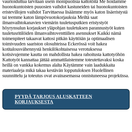
vaurioiduttua tarvitaan usein monipuolisia kattotöitä Me hoidamme
huonokuntoisten puuosien vaihdot kastuneiden tai huonokuntoisten
eristevillojen vaihdot Tarvittaessa lisäämme myös katon lisäeristystä
tai teemme katon lämpövuotokorjauksia Meiltä saat
ilmanvaihtokanavien viemärin tuuletusputkien eristystyöt
höyrynsulun korjaukset yläpohjan tuuletuksen parannustyöt kuten
tuuletusritilöiden ilmanvaihtoventtiilien asennukset Kaikki nämä
toimenpiteet takaavat kattosi pitkän käyttöiän ja optimaalisen
toimivuuden saariston olosuhteissa Eckerössä voit hakea
kotitalousvähennystä henkilökohtaisessa verotuksessa
kotisivujemme kautta on mahdollista hakea rahoitusta kattotyöhön
Kattotyöt kannattaa jättää ammattilaistemme toteutettavaksi koska
heillä on vankka kokemus alalta Käytämme vain laadukkaita
materiaaleja mikä takaa kestävän lopputuloksen Huolellinen
suunnittelu ja toteutus ovat avainasemassa onnistuneessa projektissa.
PYYDÄ TARJOUS ALUSKATTEEN
KORJAUKSESTA