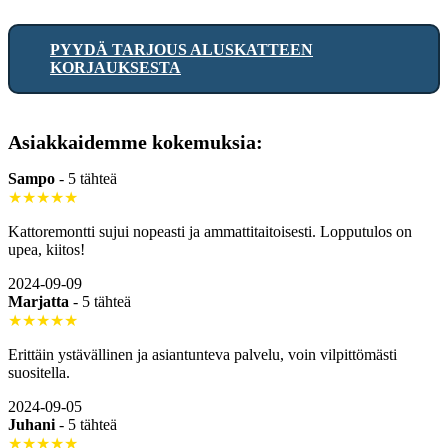
PYYDÄ TARJOUS ALUSKATTEEN
KORJAUKSESTA
Asiakkaidemme kokemuksia:
Sampo
-
5 tähteä
★★★★★
Kattoremontti sujui nopeasti ja ammattitaitoisesti. Lopputulos on
upea, kiitos!
2024-09-09
Marjatta
-
5 tähteä
★★★★★
Erittäin ystävällinen ja asiantunteva palvelu, voin vilpittömästi
suositella.
2024-09-05
Juhani
-
5 tähteä
★★★★★