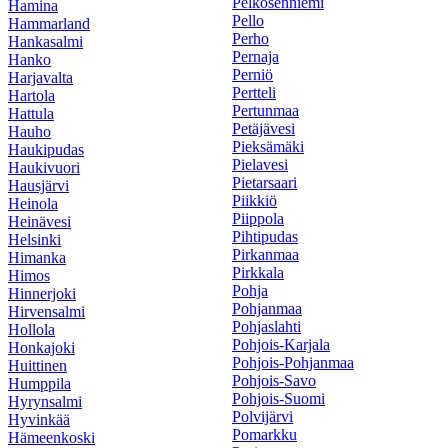
Pelkosenniemi
Hamina
Pello
Hammarland
Perho
Hankasalmi
Pernaja
Hanko
Perniö
Harjavalta
Pertteli
Hartola
Pertunmaa
Hattula
Petäjävesi
Hauho
Pieksämäki
Haukipudas
Pielavesi
Haukivuori
Pietarsaari
Hausjärvi
Piikkiö
Heinola
Piippola
Heinävesi
Pihtipudas
Helsinki
Pirkanmaa
Himanka
Pirkkala
Himos
Pohja
Hinnerjoki
Pohjanmaa
Hirvensalmi
Pohjaslahti
Hollola
Pohjois-Karjala
Honkajoki
Pohjois-Pohjanmaa
Huittinen
Pohjois-Savo
Humppila
Pohjois-Suomi
Hyrynsalmi
Polvijärvi
Hyvinkää
Pomarkku
Hämeenkoski