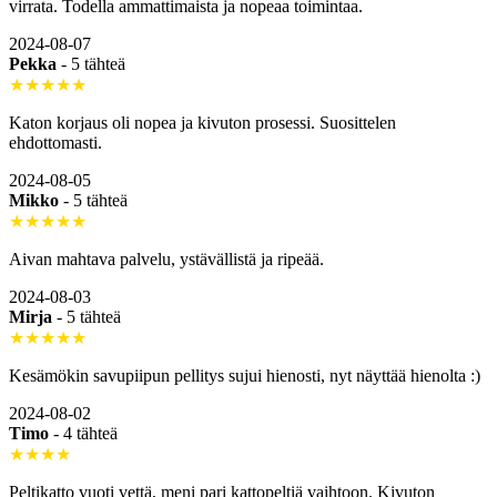
virrata. Todella ammattimaista ja nopeaa toimintaa.
2024-08-07
Pekka
-
5 tähteä
★★★★★
Katon korjaus oli nopea ja kivuton prosessi. Suosittelen
ehdottomasti.
2024-08-05
Mikko
-
5 tähteä
★★★★★
Aivan mahtava palvelu, ystävällistä ja ripeää.
2024-08-03
Mirja
-
5 tähteä
★★★★★
Kesämökin savupiipun pellitys sujui hienosti, nyt näyttää hienolta :)
2024-08-02
Timo
-
4 tähteä
★★★★
Peltikatto vuoti vettä, meni pari kattopeltiä vaihtoon. Kivuton