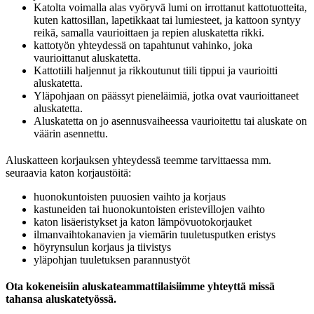
Katolta voimalla alas vyöryvä lumi on irrottanut kattotuotteita,
kuten kattosillan, lapetikkaat tai lumiesteet, ja kattoon syntyy
reikä, samalla vaurioittaen ja repien aluskatetta rikki.
kattotyön yhteydessä on tapahtunut vahinko, joka
vaurioittanut aluskatetta.
Kattotiili haljennut ja rikkoutunut tiili tippui ja vaurioitti
aluskatetta.
Yläpohjaan on päässyt pieneläimiä, jotka ovat vaurioittaneet
aluskatetta.
Aluskatetta on jo asennusvaiheessa vaurioitettu tai aluskate on
väärin asennettu.
Aluskatteen korjauksen yhteydessä teemme tarvittaessa mm.
seuraavia katon korjaustöitä:
huonokuntoisten puuosien vaihto ja korjaus
kastuneiden tai huonokuntoisten eristevillojen vaihto
katon lisäeristykset ja katon lämpövuotokorjauket
ilmanvaihtokanavien ja viemärin tuuletusputken eristys
höyrynsulun korjaus ja tiivistys
yläpohjan tuuletuksen parannustyöt
Ota kokeneisiin aluskateammattilaisiimme yhteyttä missä
tahansa aluskatetyössä.