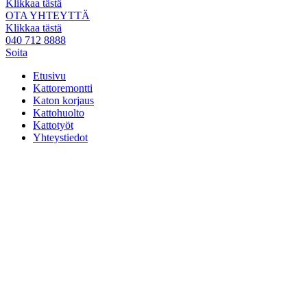
Klikkaa tästä
OTA YHTEYTTÄ
Klikkaa tästä
040 712 8888
Soita
Etusivu
Kattoremontti
Katon korjaus
Kattohuolto
Kattotyöt
Yhteystiedot