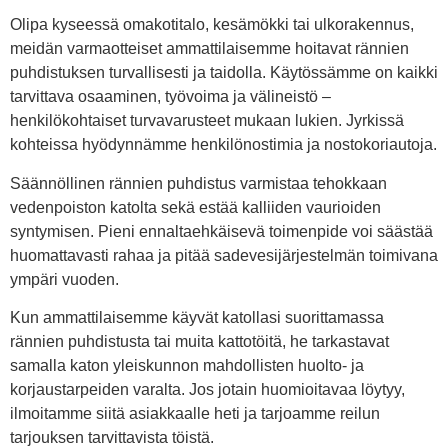
Olipa kyseessä omakotitalo, kesämökki tai ulkorakennus,
meidän varmaotteiset ammattilaisemme hoitavat rännien
puhdistuksen turvallisesti ja taidolla. Käytössämme on kaikki
tarvittava osaaminen, työvoima ja välineistö –
henkilökohtaiset turvavarusteet mukaan lukien. Jyrkissä
kohteissa hyödynnämme henkilönostimia ja nostokoriautoja.
Säännöllinen rännien puhdistus varmistaa tehokkaan
vedenpoiston katolta sekä estää kalliiden vaurioiden
syntymisen. Pieni ennaltaehkäisevä toimenpide voi säästää
huomattavasti rahaa ja pitää sadevesijärjestelmän toimivana
ympäri vuoden.
Kun ammattilaisemme käyvät katollasi suorittamassa
rännien puhdistusta tai muita kattotöitä, he tarkastavat
samalla katon yleiskunnon mahdollisten huolto- ja
korjaustarpeiden varalta. Jos jotain huomioitavaa löytyy,
ilmoitamme siitä asiakkaalle heti ja tarjoamme reilun
tarjouksen tarvittavista töistä.