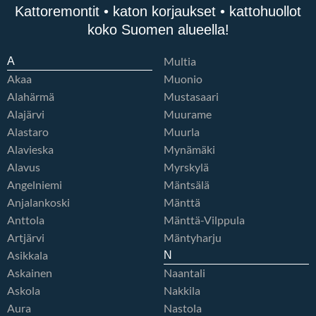
Kattoremontit • katon korjaukset • kattohuollot
koko Suomen alueella!
Multia
A
Akaa
Muonio
Alahärmä
Mustasaari
Alajärvi
Muurame
Alastaro
Muurla
Alavieska
Mynämäki
Alavus
Myrskylä
Angelniemi
Mäntsälä
Anjalankoski
Mänttä
Anttola
Mänttä-Vilppula
Artjärvi
Mäntyharju
Asikkala
N
Askainen
Naantali
Askola
Nakkila
Aura
Nastola