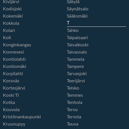
Kivijärvi
Säkylä
Kodisjoki
Säynätsalo
Kokemäki
Sääksmäki
Kokkola
T
Kolari
Tahko
Koli
Taipalsaari
Konginkangas
Taivalkoski
Konnevesi
Taivassalo
Kontiolahti
Tammela
Kontiomäki
Tampere
Korpilahti
Tarvasjoki
Korsnäs
Teerijärvi
Kortesjärvi
Teisko
Koski Tl
Temmes
Kotka
Tenhola
Kouvola
Tervo
Kristiinankaupunki
Tervola
Kruunupyy
Teuva