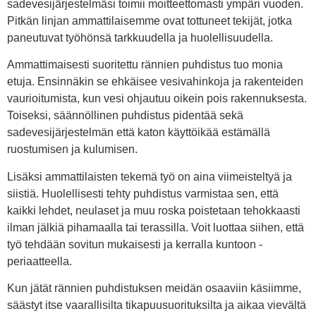
sadevesijärjestelmäsi toimii moitteettomasti ympäri vuoden.
Pitkän linjan ammattilaisemme ovat tottuneet tekijät, jotka
paneutuvat työhönsä tarkkuudella ja huolellisuudella.
Ammattimaisesti suoritettu rännien puhdistus tuo monia
etuja. Ensinnäkin se ehkäisee vesivahinkoja ja rakenteiden
vaurioitumista, kun vesi ohjautuu oikein pois rakennuksesta.
Toiseksi, säännöllinen puhdistus pidentää sekä
sadevesijärjestelmän että katon käyttöikää estämällä
ruostumisen ja kulumisen.
Lisäksi ammattilaisten tekemä työ on aina viimeisteltyä ja
siistiä. Huolellisesti tehty puhdistus varmistaa sen, että
kaikki lehdet, neulaset ja muu roska poistetaan tehokkaasti
ilman jälkiä pihamaalla tai terassilla. Voit luottaa siihen, että
työ tehdään sovitun mukaisesti ja kerralla kuntoon -
periaatteella.
Kun jätät rännien puhdistuksen meidän osaaviin käsiimme,
säästyt itse vaarallisilta tikapuusuorituksilta ja aikaa vievältä