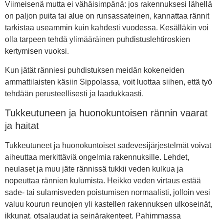
Viimeisenä mutta ei vähäisimpänä: jos rakennuksesi lähellä
on paljon puita tai alue on runsassateinen, kannattaa rännit
tarkistaa useammin kuin kahdesti vuodessa. Kesälläkin voi
olla tarpeen tehdä ylimääräinen puhdistuslehtiroskien
kertymisen vuoksi.
Kun jätät ränniesi puhdistuksen meidän kokeneiden
ammattilaisten käsiin Sippolassa, voit luottaa siihen, että työ
tehdään perusteellisesti ja laadukkaasti.
Tukkeutuneen ja huonokuntoisen rännin vaarat
ja haitat
Tukkeutuneet ja huonokuntoiset sadevesijärjestelmät voivat
aiheuttaa merkittäviä ongelmia rakennuksille. Lehdet,
neulaset ja muu jäte rännissä tukkii veden kulkua ja
nopeuttaa rännien kulumista. Heikko veden virtaus estää
sade- tai sulamisveden poistumisen normaalisti, jolloin vesi
valuu kourun reunojen yli kastellen rakennuksen ulkoseinät,
ikkunat, otsalaudat ja seinärakenteet. Pahimmassa