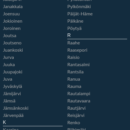
Janakkala
Pylkönmäki
Joensuu
Päijät-Häme
Jokioinen
Pälkäne
Joroinen
Pöytyä
Joutsa
R
Joutseno
Raahe
Juankoski
Raasepori
Jurva
Raisio
Juuka
Rantasalmi
Juupajoki
Rantsila
Juva
Ranua
Jyväskylä
Rauma
Jämijärvi
Rautalampi
Jämsä
Rautavaara
Jämsänkoski
Rautjärvi
Järvenpää
Reisjärvi
Renko
K
Kaarina
Riihimäki