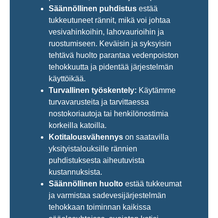
Säännöllinen puhdistus
estää
tukkeutuneet rännit, mikä voi johtaa
vesivahinkoihin, lahovaurioihin ja
ruostumiseen. Keväisin ja syksyisin
tehtävä huolto parantaa vedenpoiston
tehokkuutta ja pidentää järjestelmän
käyttöikää.
Turvallinen työskentely:
Käytämme
turvavarusteita ja tarvittaessa
nostokoriautoja tai henkilönostimia
korkeilla katoilla.
Kotitalousvähennys
on saatavilla
yksityistalouksille rännien
puhdistuksesta aiheutuvista
kustannuksista.
Säännöllinen huolto
estää tukkeumat
ja varmistaa sadevesijärjestelmän
tehokkaan toiminnan kaikissa