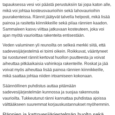
tapauksessa vesi voi päästä perustuksiin tai jopa katon alle,
mikä voi johtaa kosteusvaurioihin sekä lahovaurioihin
puurakenteissa. Rännit jäätyvät talvella helposti, mikä lisää
painoa ja rasitetta kiinnikkeille sekä pilaa rännien kaadon.
Sammaleen kasvu viittaa jatkuvaan kosteuteen, joka voi
ajan myötä vaurioittaa rakenteita entisestään.
Veden valuminen yli reunoilta on selkeä merkki siitä, että
sadevesijärjestelmä ei toimi oikein. Roikkuvat, vääntyneet
tai ruostuneet rännit kertovat huollon puutteesta ja voivat
aiheuttaa pitkäaikaisia vahinkoja rakenteille. Roskat ja jää
voivat myös aiheuttaa lisää painoa rännien kiinnikkeille,
mikä saattaa johtaa niiden irtoamiseen kokonaan.
Säännöllinen puhdistus auttaa pitämään
sadevesijärjestelmän kunnossa ja suojaa rakennusta
vaurioilta. Tukkeutunut ränni kannattaa puhdistaa ajoissa
välttääkseen suuremmat korjauskustannukset myöhemmin.
Rännien ja kattovesijärjestelmän huolto sekä