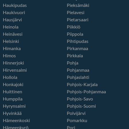
Haukipudas
Pieksämäki
Haukivuori
Pielavesi
Hausjärvi
Pietarsaari
Heinola
Piikkiö
Heinävesi
Piippola
Helsinki
Pihtipudas
Himanka
Pirkanmaa
Himos
Pirkkala
Hinnerjoki
Pohja
Hirvensalmi
Pohjanmaa
Hollola
Pohjaslahti
Honkajoki
Pohjois-Karjala
Huittinen
Pohjois-Pohjanmaa
Humppila
Pohjois-Savo
Hyrynsalmi
Pohjois-Suomi
Hyvinkää
Polvijärvi
Hämeenkoski
Pomarkku
Hämeenkyrö
Pori