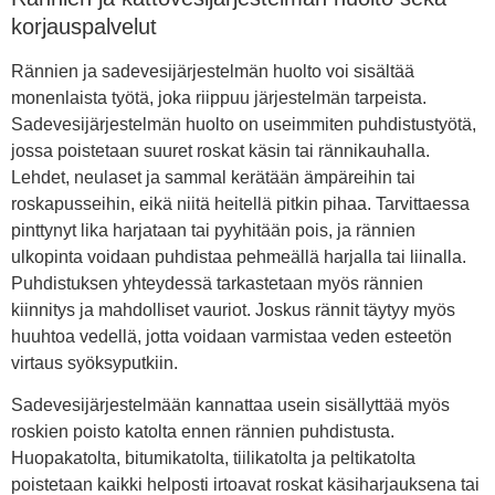
korjauspalvelut
Rännien ja sadevesijärjestelmän huolto voi sisältää
monenlaista työtä, joka riippuu järjestelmän tarpeista.
Sadevesijärjestelmän huolto on useimmiten puhdistustyötä,
jossa poistetaan suuret roskat käsin tai rännikauhalla.
Lehdet, neulaset ja sammal kerätään ämpäreihin tai
roskapusseihin, eikä niitä heitellä pitkin pihaa. Tarvittaessa
pinttynyt lika harjataan tai pyyhitään pois, ja rännien
ulkopinta voidaan puhdistaa pehmeällä harjalla tai liinalla.
Puhdistuksen yhteydessä tarkastetaan myös rännien
kiinnitys ja mahdolliset vauriot. Joskus rännit täytyy myös
huuhtoa vedellä, jotta voidaan varmistaa veden esteetön
virtaus syöksyputkiin.
Sadevesijärjestelmään kannattaa usein sisällyttää myös
roskien poisto katolta ennen rännien puhdistusta.
Huopakatolta, bitumikatolta, tiilikatolta ja peltikatolta
poistetaan kaikki helposti irtoavat roskat käsiharjauksena tai