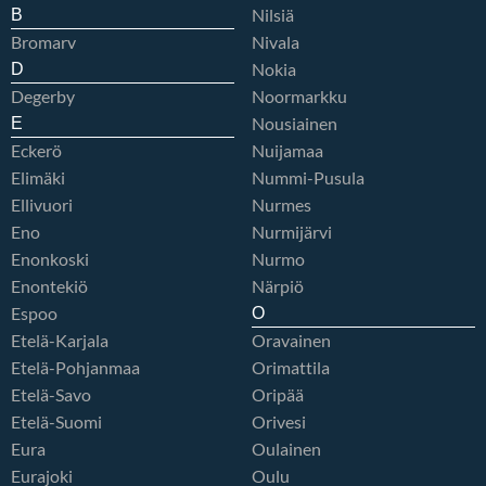
Nilsiä
B
Bromarv
Nivala
Nokia
D
Degerby
Noormarkku
Nousiainen
E
Eckerö
Nuijamaa
Elimäki
Nummi-Pusula
Ellivuori
Nurmes
Eno
Nurmijärvi
Enonkoski
Nurmo
Enontekiö
Närpiö
Espoo
O
Etelä-Karjala
Oravainen
Etelä-Pohjanmaa
Orimattila
Etelä-Savo
Oripää
Etelä-Suomi
Orivesi
Eura
Oulainen
Eurajoki
Oulu