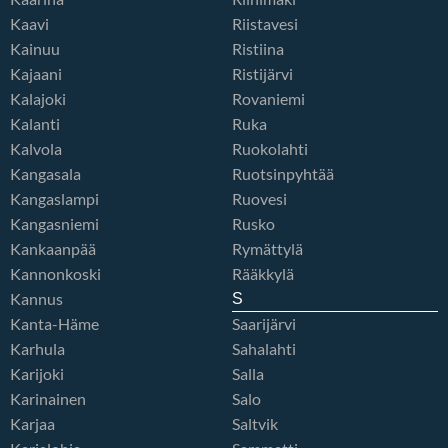
Kaavi
Riistavesi
Kainuu
Ristiina
Kajaani
Ristijärvi
Kalajoki
Rovaniemi
Kalanti
Ruka
Kalvola
Ruokolahti
Kangasala
Ruotsinpyhtää
Kangaslampi
Ruovesi
Kangasniemi
Rusko
Kankaanpää
Rymättylä
Kannonkoski
Rääkkylä
Kannus
S
Kanta-Häme
Saarijärvi
Karhula
Sahalahti
Karijoki
Salla
Karinainen
Salo
Karjaa
Saltvik