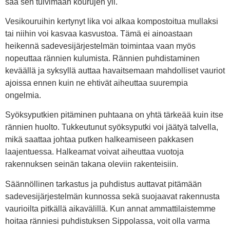
saa sen tulvimaan kourujen yli.
Vesikouruihin kertynyt lika voi alkaa kompostoitua mullaksi
tai niihin voi kasvaa kasvustoa. Tämä ei ainoastaan
heikennä sadevesijärjestelmän toimintaa vaan myös
nopeuttaa rännien kulumista. Rännien puhdistaminen
keväällä ja syksyllä auttaa havaitsemaan mahdolliset vauriot
ajoissa ennen kuin ne ehtivät aiheuttaa suurempia
ongelmia.
Syöksyputkien pitäminen puhtaana on yhtä tärkeää kuin itse
rännien huolto. Tukkeutunut syöksyputki voi jäätyä talvella,
mikä saattaa johtaa putken halkeamiseen pakkasen
laajentuessa. Halkeamat voivat aiheuttaa vuotoja
rakennuksen seinän takana oleviin rakenteisiin.
Säännöllinen tarkastus ja puhdistus auttavat pitämään
sadevesijärjestelmän kunnossa sekä suojaavat rakennusta
vaurioilta pitkällä aikavälillä. Kun annat ammattilaistemme
hoitaa ränniesi puhdistuksen Sippolassa, voit olla varma