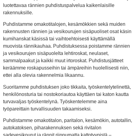
luotettavaa rännien puhdistuspalvelua kaikenlaisille
rakennuksille.
Puhdistamme omakotitalojen, kesämökkien sekä muiden
rakennusten rännien ja vesikourujen sisäpuoliset osat käsin
kumihanskat käsissä tai vaihtoehtoisesti käyttämällä
muovista rännikauhaa. Puhdistuksessa poistamme rännien
ja vesikourujen sisäpuolelta lehtiroskat, neulaset,
sammalpaakut ja kaikki muut irtoroskat. Puhdistusjätteet
keräämme roskapusseihin tai ämpäreihin huolellisesti niin,
ettei alla olevia rakennelmia likaannu.
Suoritamme puhdistuksen joko tikkaita, työskentelytelinettä,
henkilönosturia tai nostokoriautoa käyttäen tai katon kautta
turvavaljas työskentelynä. Työskentelemme aina
työpareittain turvallisuuden takaamiseksi.
Puhdistamme omakotitalon, paritalon, kesämökin, autotallin,
autokatoksen, piharakennuksen sekä rivitalon
sadevesikourut ja rännit riippumatta kattotyypistä –