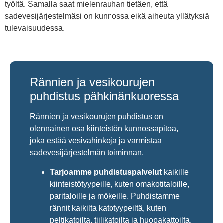
työltä. Samalla saat mielenrauhan tietäen, että
sadevesijärjestelmäsi on kunnossa eikä aiheuta yllätyksiä
tulevaisuudessa.
Rännien ja vesikourujen
puhdistus pähkinänkuoressa
Rännien ja vesikourujen puhdistus on
olennainen osa kiinteistön kunnossapitoa,
joka estää vesivahinkoja ja varmistaa
sadevesijärjestelmän toiminnan.
Tarjoamme puhdistuspalvelut
kaikille
kiinteistötyypeille, kuten omakotitaloille,
paritaloille ja mökeille. Puhdistamme
rännit kaikilta katotyypeiltä, kuten
peltikatoilta, tiilikatoilta ja huopakattoilta.