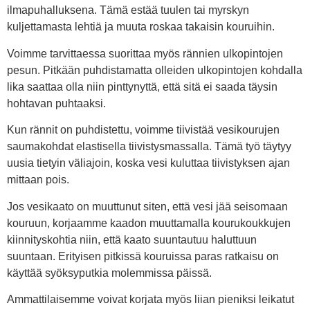
ilmapuhalluksena. Tämä estää tuulen tai myrskyn
kuljettamasta lehtiä ja muuta roskaa takaisin kouruihin.
Voimme tarvittaessa suorittaa myös rännien ulkopintojen
pesun. Pitkään puhdistamatta olleiden ulkopintojen kohdalla
lika saattaa olla niin pinttynyttä, että sitä ei saada täysin
hohtavan puhtaaksi.
Kun rännit on puhdistettu, voimme tiivistää vesikourujen
saumakohdat elastisella tiivistysmassalla. Tämä työ täytyy
uusia tietyin väliajoin, koska vesi kuluttaa tiivistyksen ajan
mittaan pois.
Jos vesikaato on muuttunut siten, että vesi jää seisomaan
kouruun, korjaamme kaadon muuttamalla kourukoukkujen
kiinnityskohtia niin, että kaato suuntautuu haluttuun
suuntaan. Erityisen pitkissä kouruissa paras ratkaisu on
käyttää syöksyputkia molemmissa päissä.
Ammattilaisemme voivat korjata myös liian pieniksi leikatut