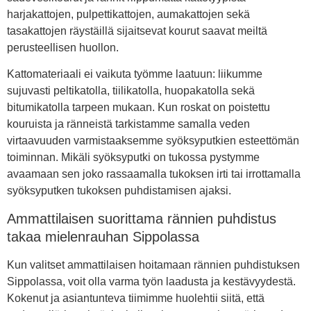
harjakattojen, pulpettikattojen, aumakattojen sekä
tasakattojen räystäillä sijaitsevat kourut saavat meiltä
perusteellisen huollon.
Kattomateriaali ei vaikuta työmme laatuun: liikumme
sujuvasti peltikatolla, tiilikatolla, huopakatolla sekä
bitumikatolla tarpeen mukaan. Kun roskat on poistettu
kouruista ja ränneistä tarkistamme samalla veden
virtaavuuden varmistaaksemme syöksyputkien esteettömän
toiminnan. Mikäli syöksyputki on tukossa pystymme
avaamaan sen joko rassaamalla tukoksen irti tai irrottamalla
syöksyputken tukoksen puhdistamisen ajaksi.
Ammattilaisen suorittama rännien puhdistus
takaa mielenrauhan Sippolassa
Kun valitset ammattilaisen hoitamaan rännien puhdistuksen
Sippolassa, voit olla varma työn laadusta ja kestävyydestä.
Kokenut ja asiantunteva tiimimme huolehtii siitä, että