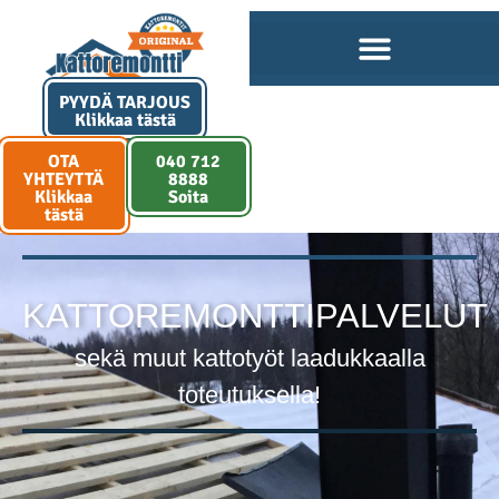
PYYDÄ TARJOUS
Klikkaa tästä
OTA
040 712
YHTEYTTÄ
8888
Klikkaa
Soita
tästä
KATTOREMONTTIPALVELUT
sekä muut kattotyöt laadukkaalla
toteutuksella!