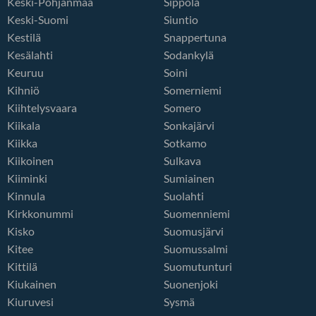
Keski-Pohjanmaa
Sippola
Keski-Suomi
Siuntio
Kestilä
Snappertuna
Kesälahti
Sodankylä
Keuruu
Soini
Kihniö
Somerniemi
Kiihtelysvaara
Somero
Kiikala
Sonkajärvi
Kiikka
Sotkamo
Kiikoinen
Sulkava
Kiiminki
Sumiainen
Kinnula
Suolahti
Kirkkonummi
Suomenniemi
Kisko
Suomusjärvi
Kitee
Suomussalmi
Kittilä
Suomutunturi
Kiukainen
Suonenjoki
Kiuruvesi
Sysmä