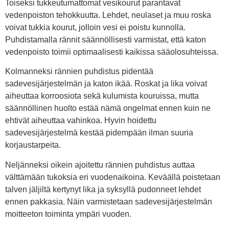
Toiseksi tukkeutumattomat vesikourut parantavat
vedenpoiston tehokkuutta. Lehdet, neulaset ja muu roska
voivat tukkia kourut, jolloin vesi ei poistu kunnolla.
Puhdistamalla rännit säännöllisesti varmistat, että katon
vedenpoisto toimii optimaalisesti kaikissa sääolosuhteissa.
Kolmanneksi rännien puhdistus pidentää
sadevesijärjestelmän ja katon ikää. Roskat ja lika voivat
aiheuttaa korroosiota sekä kulumista kouruissa, mutta
säännöllinen huolto estää nämä ongelmat ennen kuin ne
ehtivät aiheuttaa vahinkoa. Hyvin hoidettu
sadevesijärjestelmä kestää pidempään ilman suuria
korjaustarpeita.
Neljänneksi oikein ajoitettu rännien puhdistus auttaa
välttämään tukoksia eri vuodenaikoina. Keväällä poistetaan
talven jäljiltä kertynyt lika ja syksyllä pudonneet lehdet
ennen pakkasia. Näin varmistetaan sadevesijärjestelmän
moitteeton toiminta ympäri vuoden.