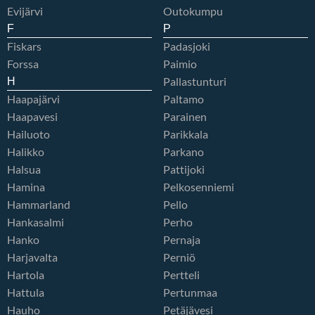
Evijärvi
Outokumpu
F
P
Fiskars
Padasjoki
Forssa
Paimio
Pallastunturi
H
Haapajärvi
Paltamo
Haapavesi
Parainen
Hailuoto
Parikkala
Halikko
Parkano
Halsua
Pattijoki
Hamina
Pelkosenniemi
Hammarland
Pello
Hankasalmi
Perho
Hanko
Pernaja
Harjavalta
Perniö
Hartola
Pertteli
Hattula
Pertunmaa
Hauho
Petäjävesi