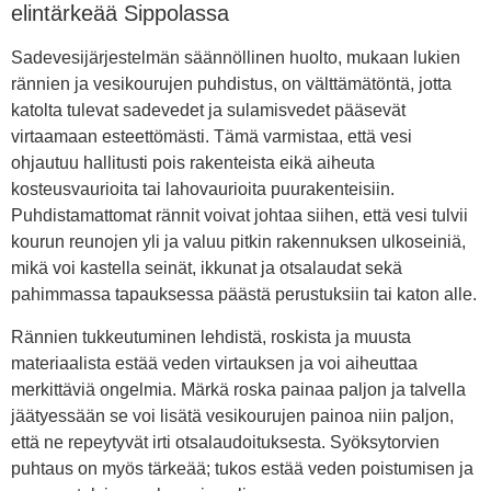
elintärkeää Sippolassa
Sadevesijärjestelmän säännöllinen huolto, mukaan lukien
rännien ja vesikourujen puhdistus, on välttämätöntä, jotta
katolta tulevat sadevedet ja sulamisvedet pääsevät
virtaamaan esteettömästi. Tämä varmistaa, että vesi
ohjautuu hallitusti pois rakenteista eikä aiheuta
kosteusvaurioita tai lahovaurioita puurakenteisiin.
Puhdistamattomat rännit voivat johtaa siihen, että vesi tulvii
kourun reunojen yli ja valuu pitkin rakennuksen ulkoseiniä,
mikä voi kastella seinät, ikkunat ja otsalaudat sekä
pahimmassa tapauksessa päästä perustuksiin tai katon alle.
Rännien tukkeutuminen lehdistä, roskista ja muusta
materiaalista estää veden virtauksen ja voi aiheuttaa
merkittäviä ongelmia. Märkä roska painaa paljon ja talvella
jäätyessään se voi lisätä vesikourujen painoa niin paljon,
että ne repeytyvät irti otsalaudoituksesta. Syöksytorvien
puhtaus on myös tärkeää; tukos estää veden poistumisen ja