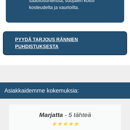
sääolosuhteissa, suojaten kotisi
kosteudelta ja vaurioilta.
PYYDÄ TARJOUS RÄNNIEN
PUHDISTUKSESTA
Asiakkaidemme kokemuksia:
Marjatta
-
5 tähteä
★★★★★