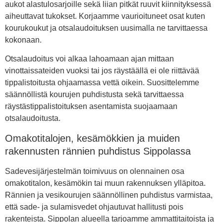
aukot alastulosarjoille sekä liian pitkät ruuvit kiinnityksessä
aiheuttavat tukokset. Korjaamme vaurioituneet osat kuten
kourukoukut ja otsalaudoituksen uusimalla ne tarvittaessa
kokonaan.
Otsalaudoitus voi alkaa lahoamaan ajan mittaan
vinottaissateiden vuoksi tai jos räystäällä ei ole riittävää
tippalistoitusta ohjaamassa vettä oikein. Suosittelemme
säännöllistä kourujen puhdistusta sekä tarvittaessa
räystästippalistoituksen asentamista suojaamaan
otsalaudoitusta.
Omakotitalojen, kesämökkien ja muiden
rakennusten rännien puhdistus Sippolassa
Sadevesijärjestelmän toimivuus on olennainen osa
omakotitalon, kesämökin tai muun rakennuksen ylläpitoa.
Rännien ja vesikourujen säännöllinen puhdistus varmistaa,
että sade- ja sulamisvedet ohjautuvat hallitusti pois
rakenteista. Sippolan alueella tarjoamme ammattitaitoista ja