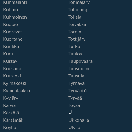
Kuhmalahti
Tohmajärvi
Kuhmo
Toholampi
Kuhmoinen
Toijala
Kuopio
Toivakka
Kuorevesi
Tornio
Kuortane
Tottijärvi
Kurikka
Turku
Kuru
Tuulos
Kustavi
Tuupovaara
Kuusamo
Tuusniemi
Kuusjoki
Tuusula
Kylmäkoski
Tyrnävä
Kymenlaakso
Tyrväntö
Kyyjärvi
Tyrvää
Kälviä
Töysä
Kärkölä
U
Kärsämäki
Ukkohalla
Köyliö
Ulvila