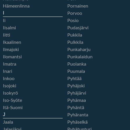
Hämeenlinna
Pornainen
Porvoo
I
Ii
Posio
Iisalmi
Pudasjärvi
Iitti
Pukkila
Ikaalinen
Pulkkila
Ilmajoki
Punkaharju
Ilomantsi
Punkalaidun
Imatra
Puolanka
Inari
Puumala
Inkoo
Pyhtää
Isojoki
Pyhäjoki
Isokyrö
Pyhäjärvi
Iso-Syöte
Pyhämaa
Itä-Suomi
Pyhäntä
Pyhäranta
J
Jaala
Pyhäselkä
Jalasjärvi
Pyhätunturi