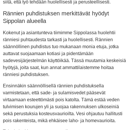
siitä, että työ tehdään huolellisesti ja perusteellisesti.
Rännien puhdistuksen merkittävät hyödyt
Sippolan alueella
Kokenut ja asiantunteva tiimimme Sippolassa huolehtii
ränniesi puhtaudesta tarkasti ja huolellisesti. Rännien
säännöllinen puhdistus tuo mukanaan monia etuja, jotka
auttavat suojaamaan kotiasi ja pidentämään
sadevesijärjestelmän käyttöikää. Tässä muutamia keskeisiä
hyötyjä, joita saat, kun annat ammattilaistemme hoitaa
ränniesi puhdistuksen.
Ensinnäkin säännöllisellä rännien puhdistuksella
varmistetaan, että sade- ja sulamisvedet pääsevät
virtaamaan esteettömästi pois katolta. Tämä estää veden
tulvimisen kourujen yli ja suojaa rakennuksen ulkoseiniä
sekä perustuksia kosteusvaurioilta. Vesi ohjautuu hallitusti
pois rakenteista, mikä ehkäisee laho- ja homevaurioita.