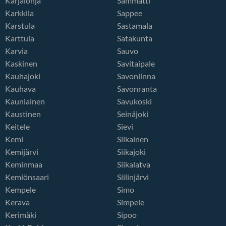
Karjalohja
Sammatti
Karkkila
Sappee
Karstula
Sastamala
Karttula
Satakunta
Karvia
Sauvo
Kaskinen
Savitaipale
Kauhajoki
Savonlinna
Kauhava
Savonranta
Kauniainen
Savukoski
Kaustinen
Seinäjoki
Keitele
Sievi
Kemi
Siikainen
Kemijärvi
Siikajoki
Keminmaa
Siikalatva
Kemiönsaari
Siilinjärvi
Kempele
Simo
Kerava
Simpele
Kerimäki
Sipoo