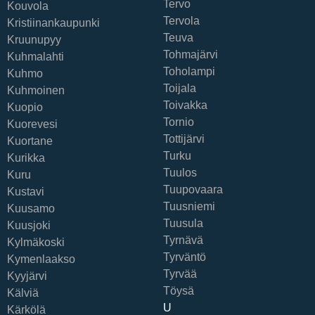
Tervo
Kouvola
Tervola
Kristiinankaupunki
Teuva
Kruunupyy
Tohmajärvi
Kuhmalahti
Toholampi
Kuhmo
Toijala
Kuhmoinen
Toivakka
Kuopio
Tornio
Kuorevesi
Tottijärvi
Kuortane
Turku
Kurikka
Tuulos
Kuru
Tuupovaara
Kustavi
Tuusniemi
Kuusamo
Tuusula
Kuusjoki
Tyrnävä
Kylmäkoski
Tyrväntö
Kymenlaakso
Tyrvää
Kyyjärvi
Töysä
Kälviä
U
Kärkölä