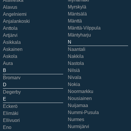
Alavieska
Myrskylä
Alavus
Mäntsälä
Angelniemi
Mänttä
Anjalankoski
Mänttä-Vilppula
Anttola
Mäntyharju
Artjärvi
N
Asikkala
Askainen
Naantali
Askola
Nakkila
Aura
Nastola
B
Nilsiä
Nivala
Bromarv
Nokia
D
Noormarkku
Degerby
Nousiainen
E
Nuijamaa
Eckerö
Nummi-Pusula
Elimäki
Nurmes
Ellivuori
Nurmijärvi
Eno