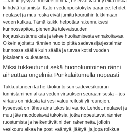
—rännit pysyvät ruosteettomina, ne eivät väänny eikä roska
kiihdytä kulumista. Katon vedenpoistokyky paranee: lehdet,
neulaset ja muu roska eivät jumitu kouruihin tukkimaan
veden kulkua. Tämä kaikki helpottaa rakennuksesi
kunnossapitoa, pienentää tulevaisuuden
korjauskustannuksia ja tekee huoltamisesta ennakoitavaa.
Oikein ajoitettu rännien huolto pitää sadevesijärjestelmän
kunnossa säällä kuin säällä ja turvaa kotisi vuoden
jokaisena kuukautena.
Miksi tukkeutunut sekä huonokuntoinen ränni
aiheuttaa ongelmia Punkalaitumella nopeasti
Tukkeutuneen tai heikkokuntoisen sadevesikourun
tunnistaminen alkaa veden virtauksen seuraamisesta – jos
virtaus on hidasta tai vesi valuu reilusti yli reunojen,
kyseessä on lähes aina tukos tai vaurio. Lehdet, neulaset ja
muu jäte muodostavat tukoksia, jotka nopeuttavat rännien
ruostumista ja heikentävät niiden rakennetta, jolloin
vesikouru alkaa helposti vääntyä, jäätyä, ja jopa roikkua