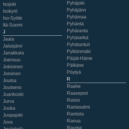
Pyhäjoki
Isojoki
Pyhäjärvi
Isokyrö
Pyhämaa
Iso-Syöte
Pyhäntä
Itä-Suomi
Pyhäranta
J
Pyhäselkä
Jaala
Pyhätunturi
Jalasjärvi
Pylkönmäki
Janakkala
Päijät-Häme
Joensuu
Pälkäne
Jokioinen
Pöytyä
Joroinen
R
Joutsa
Raahe
Joutseno
Raasepori
Juankoski
Raisio
Jurva
Rantasalmi
Juuka
Rantsila
Juupajoki
Ranua
Juva
Rauma
Jyväskylä