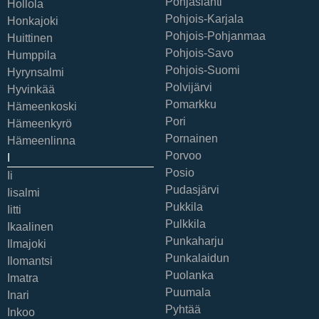
Pohjaslahti
Hollola
Pohjois-Karjala
Honkajoki
Pohjois-Pohjanmaa
Huittinen
Pohjois-Savo
Humppila
Pohjois-Suomi
Hyrynsalmi
Polvijärvi
Hyvinkää
Pomarkku
Hämeenkoski
Pori
Hämeenkyrö
Pornainen
Hämeenlinna
Porvoo
I
Posio
Ii
Pudasjärvi
Iisalmi
Pukkila
Iitti
Pulkkila
Ikaalinen
Punkaharju
Ilmajoki
Punkalaidun
Ilomantsi
Puolanka
Imatra
Puumala
Inari
Pyhtää
Inkoo