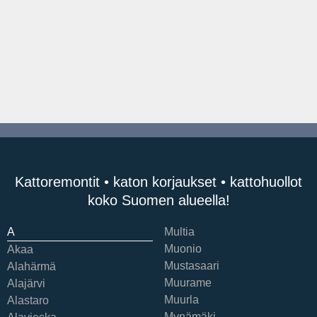
Kattoremontit • katon korjaukset • kattohuollot
koko Suomen alueella!
A
Multia
Muonio
Akaa
Mustasaari
Alahärmä
Muurame
Alajärvi
Muurla
Alastaro
Mynämäki