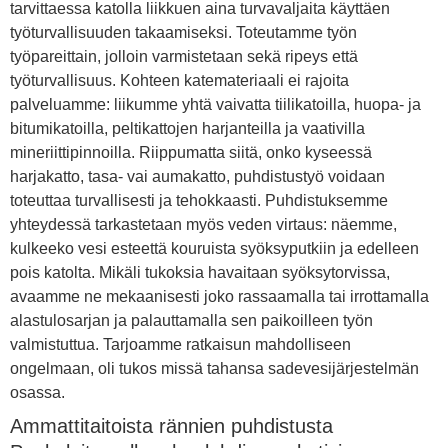
tarvittaessa katolla liikkuen aina turvavaljaita käyttäen
työturvallisuuden takaamiseksi. Toteutamme työn
työpareittain, jolloin varmistetaan sekä ripeys että
työturvallisuus. Kohteen katemateriaali ei rajoita
palveluamme: liikumme yhtä vaivatta tiilikatoilla, huopa- ja
bitumikatoilla, peltikattojen harjanteilla ja vaativilla
mineriittipinnoilla. Riippumatta siitä, onko kyseessä
harjakatto, tasa- vai aumakatto, puhdistustyö voidaan
toteuttaa turvallisesti ja tehokkaasti. Puhdistuksemme
yhteydessä tarkastetaan myös veden virtaus: näemme,
kulkeeko vesi esteettä kouruista syöksyputkiin ja edelleen
pois katolta. Mikäli tukoksia havaitaan syöksytorvissa,
avaamme ne mekaanisesti joko rassaamalla tai irrottamalla
alastulosarjan ja palauttamalla sen paikoilleen työn
valmistuttua. Tarjoamme ratkaisun mahdolliseen
ongelmaan, oli tukos missä tahansa sadevesijärjestelmän
osassa.
Ammattitaitoista rännien puhdistusta