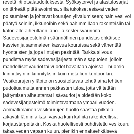
revetä irti otsalaudoituksesta. Syöksytorvet ja alastulosarjat
on tärkeää pitää avoimina, sillä tukokset estävät veden
poistumisen ja johtavat kourujen ylivalumiseen; näin vesi voi
päätyä seiniin, ikkunoihin sekä pahimmillaan rakenteisiin tai
katon alle aiheuttaen laho- ja kosteusvaurioita.
Sadevesijärjestelmän säännöllinen puhdistus ehkäisee
kasvien ja sammaleen kasvua kouruissa sekä vähentää
hyönteisten ja jopa lintujen pesintää. Tarkka siivous
puhdistaa myös sadevesijärjestelmän sisäpuolen, jolloin
mahdolliset vauriot tai vuodot havaitaan ajoissa—huomio
kiinnittyy niin kiinnityksiin kuin metallien kuntoonkin.
Vesikourujen ylläpito on suositeltavaa tehdä aina lehtien
pudottua mutta ennen pakkasten tuloa, jotta vältetään
jäätymisen aiheuttamat lisävauriot ja pidetään koko
sadevesijärjestelmä toimintavarmana ympäri vuoden.
Ammattimainen vesikourujen huolto säästää pitkällä
aikavälillä niin aikaa, vaivaa kuin kalliita rakenteellisia
korjaustarpeitakin. Koska huolellisesti puhdistettu vesikouru
takaa veden vapaan kulun, pienikin ennaltaehkäisevä