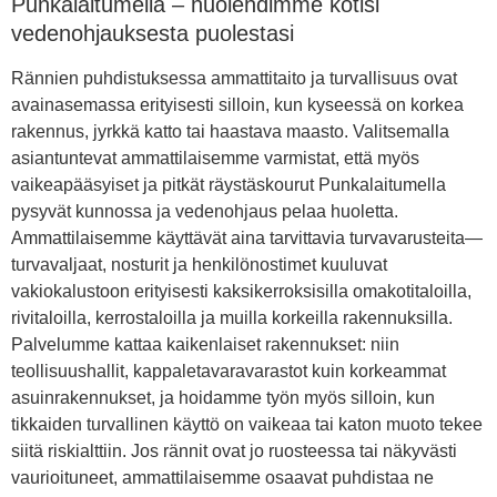
Punkalaitumella – huolehdimme kotisi
vedenohjauksesta puolestasi
Rännien puhdistuksessa ammattitaito ja turvallisuus ovat
avainasemassa erityisesti silloin, kun kyseessä on korkea
rakennus, jyrkkä katto tai haastava maasto. Valitsemalla
asiantuntevat ammattilaisemme varmistat, että myös
vaikeapääsyiset ja pitkät räystäskourut Punkalaitumella
pysyvät kunnossa ja vedenohjaus pelaa huoletta.
Ammattilaisemme käyttävät aina tarvittavia turvavarusteita—
turvavaljaat, nosturit ja henkilönostimet kuuluvat
vakiokalustoon erityisesti kaksikerroksisilla omakotitaloilla,
rivitaloilla, kerrostaloilla ja muilla korkeilla rakennuksilla.
Palvelumme kattaa kaikenlaiset rakennukset: niin
teollisuushallit, kappaletavaravarastot kuin korkeammat
asuinrakennukset, ja hoidamme työn myös silloin, kun
tikkaiden turvallinen käyttö on vaikeaa tai katon muoto tekee
siitä riskialttiin. Jos rännit ovat jo ruosteessa tai näkyvästi
vaurioituneet, ammattilaisemme osaavat puhdistaa ne