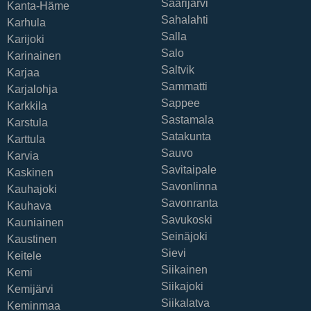
Saarijärvi
Kanta-Häme
Sahalahti
Karhula
Salla
Karijoki
Salo
Karinainen
Saltvik
Karjaa
Sammatti
Karjalohja
Sappee
Karkkila
Sastamala
Karstula
Satakunta
Karttula
Sauvo
Karvia
Savitaipale
Kaskinen
Savonlinna
Kauhajoki
Savonranta
Kauhava
Savukoski
Kauniainen
Seinäjoki
Kaustinen
Sievi
Keitele
Siikainen
Kemi
Siikajoki
Kemijärvi
Siikalatva
Keminmaa