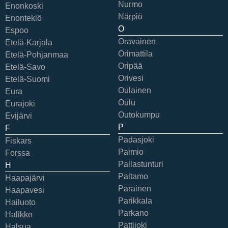
Nurmo
Enonkoski
Närpiö
Enontekiö
O
Espoo
Oravainen
Etelä-Karjala
Orimattila
Etelä-Pohjanmaa
Oripää
Etelä-Savo
Orivesi
Etelä-Suomi
Oulainen
Eura
Oulu
Eurajoki
Outokumpu
Evijärvi
P
F
Padasjoki
Fiskars
Paimio
Forssa
Pallastunturi
H
Paltamo
Haapajärvi
Parainen
Haapavesi
Parikkala
Hailuoto
Parkano
Halikko
Pattijoki
Halsua