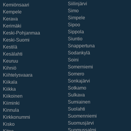
Siilinjärvi
Kemiönsaari
Simo
Kempele
Simpele
Kerava
Sipoo
Kerimäki
Sippola
Keski-Pohjanmaa
Siuntio
Keski-Suomi
Snappertuna
Kestilä
Sodankylä
Kesälahti
Soini
Keuruu
Somerniemi
Kihniö
Somero
Kiihtelysvaara
Sonkajärvi
Kiikala
Sotkamo
Kiikka
Sulkava
Kiikoinen
Sumiainen
Kiiminki
Suolahti
Kinnula
Suomenniemi
Kirkkonummi
Suomusjärvi
Kisko
Suomussalmi