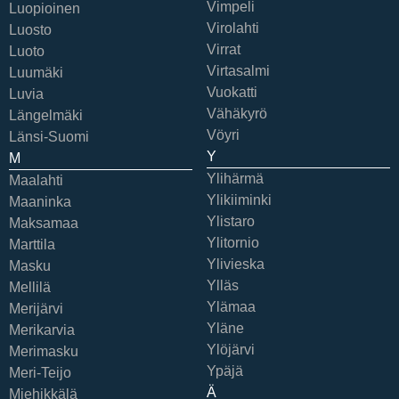
Vimpeli
Luopioinen
Virolahti
Luosto
Virrat
Luoto
Virtasalmi
Luumäki
Vuokatti
Luvia
Vähäkyrö
Längelmäki
Vöyri
Länsi-Suomi
Y
M
Ylihärmä
Maalahti
Ylikiiminki
Maaninka
Ylistaro
Maksamaa
Ylitornio
Marttila
Ylivieska
Masku
Ylläs
Mellilä
Ylämaa
Merijärvi
Yläne
Merikarvia
Ylöjärvi
Merimasku
Ypäjä
Meri-Teijo
Ä
Miehikkälä