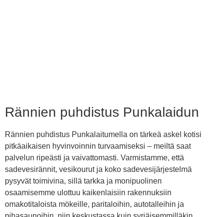
Rännien puhdistus Punkalaidun
Rännien puhdistus Punkalaitumella on tärkeä askel kotisi
pitkäaikaisen hyvinvoinnin turvaamiseksi – meiltä saat
palvelun ripeästi ja vaivattomasti. Varmistamme, että
sadevesirännit, vesikourut ja koko sadevesijärjestelmä
pysyvät toimivina, sillä tarkka ja monipuolinen
osaamisemme ulottuu kaikenlaisiin rakennuksiin
omakotitaloista mökeille, paritaloihin, autotalleihin ja
pihasaunoihin, niin keskustassa kuin syrjäisemmilläkin