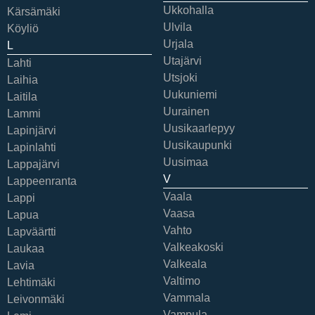
Ukkohalla
Kärsämäki
Ulvila
Köyliö
Urjala
L
Utajärvi
Lahti
Utsjoki
Laihia
Uukuniemi
Laitila
Uurainen
Lammi
Uusikaarlepyy
Lapinjärvi
Uusikaupunki
Lapinlahti
Uusimaa
Lappajärvi
V
Lappeenranta
Vaala
Lappi
Vaasa
Lapua
Vahto
Lapväärtti
Valkeakoski
Laukaa
Valkeala
Lavia
Valtimo
Lehtimäki
Vammala
Leivonmäki
Vampula