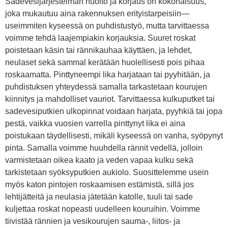
Sadevesijärjestelmän huolto ja korjaus on kokonaisuus,
joka mukautuu aina rakennuksen erityistarpeisiin—
useimmiten kyseessä on puhdistustyö, mutta tarvittaessa
voimme tehdä laajempiakin korjauksia. Suuret roskat
poistetaan käsin tai rännikauhaa käyttäen, ja lehdet,
neulaset sekä sammal kerätään huolellisesti pois pihaa
roskaamatta. Pinttyneempi lika harjataan tai pyyhitään, ja
puhdistuksen yhteydessä samalla tarkastetaan kourujen
kiinnitys ja mahdolliset vauriot. Tarvittaessa kulkuputket tai
sadevesiputkien ulkopinnat voidaan harjata, pyyhkiä tai jopa
pestä, vaikka vuosien varrella pinttynyt lika ei aina
poistukaan täydellisesti, mikäli kyseessä on vanha, syöpynyt
pinta. Samalla voimme huuhdella rännit vedellä, jolloin
varmistetaan oikea kaato ja veden vapaa kulku sekä
tarkistetaan syöksyputkien aukiolo. Suosittelemme usein
myös katon pintojen roskaamisen estämistä, sillä jos
lehtijätteitä ja neulasia jätetään katolle, tuuli tai sade
kuljettaa roskat nopeasti uudelleen kouruihin. Voimme
tiivistää rännien ja vesikourujen sauma-, liitos- ja