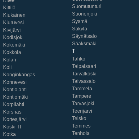
Kitee
Suomutunturi
Kittilä
Suonenjoki
Kiukainen
Sysmä
Kiuruvesi
Säkylä
Kivijärvi
Säynätsalo
Kodisjoki
Sääksmäki
Kokemäki
T
Kokkola
Tahko
Kolari
Taipalsaari
Koli
Taivalkoski
Konginkangas
Taivassalo
Konnevesi
Tammela
Kontiolahti
Tampere
Kontiomäki
Tarvasjoki
Korpilahti
Teerijärvi
Korsnäs
Teisko
Kortesjärvi
Temmes
Koski Tl
Tenhola
Kotka