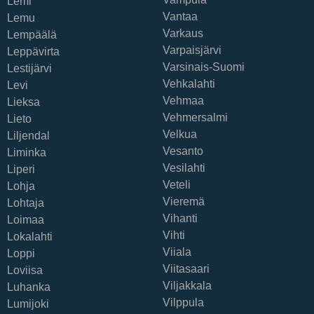
Lemi
Vantaa
Lemu
Varkaus
Lempäälä
Varpaisjärvi
Leppävirta
Varsinais-Suomi
Lestijärvi
Vehkalahti
Levi
Vehmaa
Lieksa
Vehmersalmi
Lieto
Velkua
Liljendal
Vesanto
Liminka
Vesilahti
Liperi
Veteli
Lohja
Vieremä
Lohtaja
Vihanti
Loimaa
Vihti
Lokalahti
Viiala
Loppi
Viitasaari
Loviisa
Viljakkala
Luhanka
Vilppula
Lumijoki