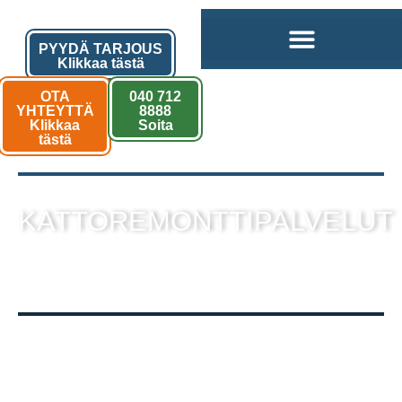
PYYDÄ TARJOUS
Klikkaa tästä
OTA
040 712
YHTEYTTÄ
8888
Klikkaa
Soita
tästä
KATTOREMONTTIPALVELUT
sekä muut kattotyöt laadukkaalla
toteutuksella!