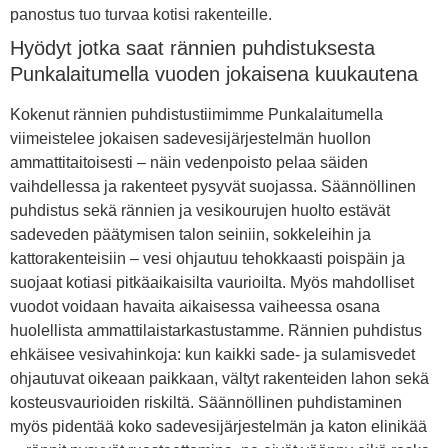
panostus tuo turvaa kotisi rakenteille.
Hyödyt jotka saat rännien puhdistuksesta
Punkalaitumella vuoden jokaisena kuukautena
Kokenut rännien puhdistustiimimme Punkalaitumella
viimeistelee jokaisen sadevesijärjestelmän huollon
ammattitaitoisesti – näin vedenpoisto pelaa säiden
vaihdellessa ja rakenteet pysyvät suojassa. Säännöllinen
puhdistus sekä rännien ja vesikourujen huolto estävät
sadeveden päätymisen talon seiniin, sokkeleihin ja
kattorakenteisiin – vesi ohjautuu tehokkaasti poispäin ja
suojaat kotiasi pitkäaikaisilta vaurioilta. Myös mahdolliset
vuodot voidaan havaita aikaisessa vaiheessa osana
huolellista ammattilaistarkastustamme. Rännien puhdistus
ehkäisee vesivahinkoja: kun kaikki sade- ja sulamisvedet
ohjautuvat oikeaan paikkaan, vältyt rakenteiden lahon sekä
kosteusvaurioiden riskiltä. Säännöllinen puhdistaminen
myös pidentää koko sadevesijärjestelmän ja katon elinikää