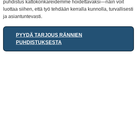
puhdistus kattokonkareidemme hoidettavaksi—näin voit
luottaa siihen, että työ tehdään kerralla kunnolla, turvallisesti
ja asiantuntevasti.
PYYDÄ TARJOUS RÄNNIEN
PUHDISTUKSESTA