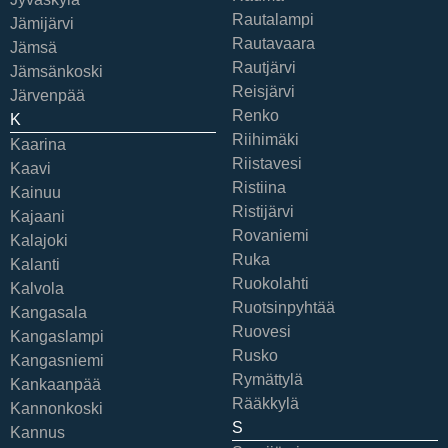
Rautalampi
Jämijärvi
Rautavaara
Jämsä
Rautjärvi
Jämsänkoski
Reisjärvi
Järvenpää
Renko
K
Riihimäki
Kaarina
Riistavesi
Kaavi
Ristiina
Kainuu
Ristijärvi
Kajaani
Rovaniemi
Kalajoki
Ruka
Kalanti
Ruokolahti
Kalvola
Ruotsinpyhtää
Kangasala
Ruovesi
Kangaslampi
Rusko
Kangasniemi
Rymättylä
Kankaanpää
Rääkkylä
Kannonkoski
S
Kannus