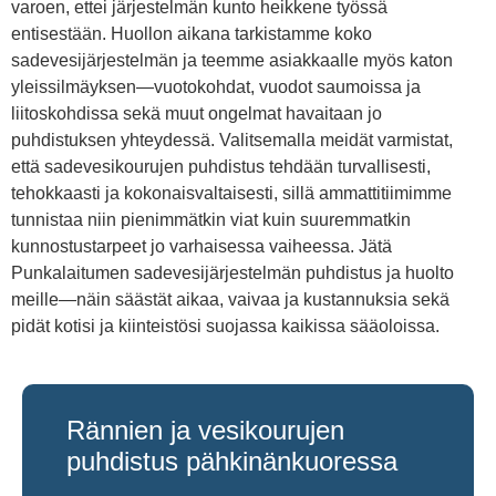
varoen, ettei järjestelmän kunto heikkene työssä
entisestään. Huollon aikana tarkistamme koko
sadevesijärjestelmän ja teemme asiakkaalle myös katon
yleissilmäyksen—vuotokohdat, vuodot saumoissa ja
liitoskohdissa sekä muut ongelmat havaitaan jo
puhdistuksen yhteydessä. Valitsemalla meidät varmistat,
että sadevesikourujen puhdistus tehdään turvallisesti,
tehokkaasti ja kokonaisvaltaisesti, sillä ammattitiimimme
tunnistaa niin pienimmätkin viat kuin suuremmatkin
kunnostustarpeet jo varhaisessa vaiheessa. Jätä
Punkalaitumen sadevesijärjestelmän puhdistus ja huolto
meille—näin säästät aikaa, vaivaa ja kustannuksia sekä
pidät kotisi ja kiinteistösi suojassa kaikissa sääoloissa.
Rännien ja vesikourujen
puhdistus pähkinänkuoressa