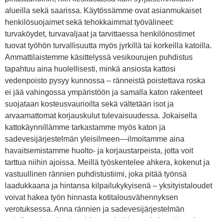
alueilla sekä saarissa. Käytössämme ovat asianmukaiset
henkilösuojaimet sekä tehokkaimmat työvälineet:
turvaköydet, turvavaljaat ja tarvittaessa henkilönostimet
tuovat työhön turvallisuutta myös jyrkillä tai korkeilla katoilla.
Ammattilaistemme käsittelyssä vesikourujen puhdistus
tapahtuu aina huolellisesti, minkä ansiosta kattosi
vedenpoisto pysyy kunnossa – ränneistä poistettava roska
ei jää vahingossa ympäristöön ja samalla katon rakenteet
suojataan kosteusvaurioilta sekä vältetään isot ja
arvaamattomat korjauskulut tulevaisuudessa. Jokaisella
kattokäynnillämme tarkastamme myös katon ja
sadevesijärjestelmän yleisilmeen—ilmoitamme aina
havaitsemistamme huolto- ja korjaustarpeista, jotta voit
tarttua niihin ajoissa. Meillä työskentelee ahkera, kokenut ja
vastuullinen rännien puhdistustiimi, joka pitää työnsä
laadukkaana ja hintansa kilpailukykyisenä – yksityistaloudet
voivat hakea työn hinnasta kotitalousvähennyksen
verotuksessa. Anna rännien ja sadevesijärjestelmän