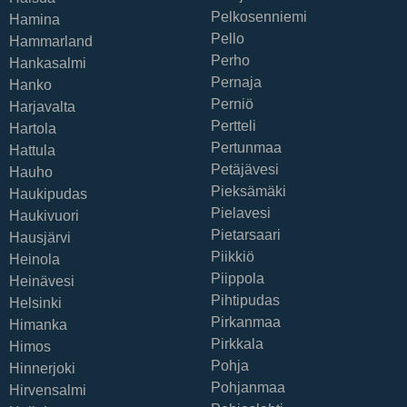
Pelkosenniemi
Hamina
Pello
Hammarland
Perho
Hankasalmi
Pernaja
Hanko
Perniö
Harjavalta
Pertteli
Hartola
Pertunmaa
Hattula
Petäjävesi
Hauho
Pieksämäki
Haukipudas
Pielavesi
Haukivuori
Pietarsaari
Hausjärvi
Piikkiö
Heinola
Piippola
Heinävesi
Pihtipudas
Helsinki
Pirkanmaa
Himanka
Pirkkala
Himos
Pohja
Hinnerjoki
Pohjanmaa
Hirvensalmi