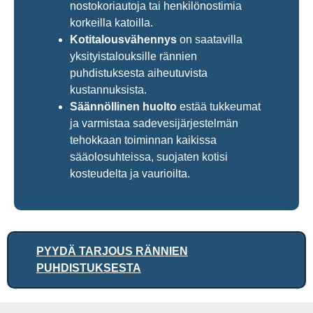
nostokoriautoja tai henkilönostimia
korkeilla katoilla.
Kotitalousvähennys
on saatavilla
yksityistalouksille rännien
puhdistuksesta aiheutuvista
kustannuksista.
Säännöllinen huolto
estää tukkeumat
ja varmistaa sadevesijärjestelmän
tehokkaan toiminnan kaikissa
sääolosuhteissa, suojaten kotisi
kosteudelta ja vaurioilta.
PYYDÄ TARJOUS RÄNNIEN
PUHDISTUKSESTA