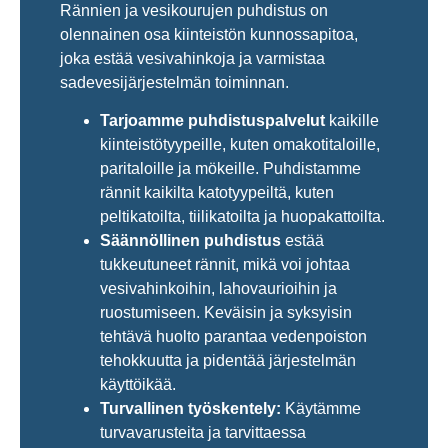
Rännien ja vesikourujen puhdistus on
olennainen osa kiinteistön kunnossapitoa,
joka estää vesivahinkoja ja varmistaa
sadevesijärjestelmän toiminnan.
Tarjoamme puhdistuspalvelut
kaikille
kiinteistötyypeille, kuten omakotitaloille,
paritaloille ja mökeille. Puhdistamme
rännit kaikilta katotyypeiltä, kuten
peltikatoilta, tiilikatoilta ja huopakattoilta.
Säännöllinen puhdistus
estää
tukkeutuneet rännit, mikä voi johtaa
vesivahinkoihin, lahovaurioihin ja
ruostumiseen. Keväisin ja syksyisin
tehtävä huolto parantaa vedenpoiston
tehokkuutta ja pidentää järjestelmän
käyttöikää.
Turvallinen työskentely:
Käytämme
turvavarusteita ja tarvittaessa