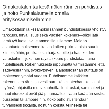
Omakotitalon tai kesämökin rännien puhdistus
ja hoito Punkalaitumella omalla
erityisosaamisellamme
Omakotitalon ja kesämökin rännien puhdistuksessa yhdistyy
tarkkuus, turvallisuus sekä vuosien kokemus—siksi jätä
tämä työ luotettaville ammattilaisillemme. Meidän
asiantuntemuksemme kattaa kaiken pikkutaloista suuriin
kiinteistöihin, peltikatoista harjakatoille ja haulikoiden
varastoihin—jokainen räystäskouru puhdistetaan aina
huolellisesti. Rakennuksesta riippumatta varmistamme, että
sadevesirännin, syöksytorven ja alastulosarjan puhtaus on
moitteeton ympäri vuoden. Puhdistamme kaikkien
rakennusten rännit ja vesikourut käsin latexhanskoilla tai
pyöreäpohjaisilla muovikauhoilla; lehtiroskat, sammaleet ja
muut irtoroskat eivät jää pihamaallesi, vaan kerätään siististi
pusseihin tai ämpäreihin. Koko puhdistus tehdään
turvallisesti tikkailta, nosturin korista, telineeltä tai