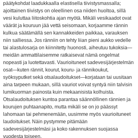
päätykohdat laadukkaalla elastisella tiivistysmassalla;
ajoittainen tiivistys on oleellinen osa niiden huoltoa, sillä
vesi kuluttaa liitoskohtia ajan myötä. Mikäli vesikaadot ovat
väärät ja kouruun jää vettä seisomaan, korjaamme rännin
kulkua säätämällä sen kannakkeiden paikkaa, varauksen
niin salliessa. Jos ränniin on tehty liian pieni aukko vedelle
tai alastulosarja on kiinnitetty huonosti, aiheutuu tukoksia—
meidän ammattilaisemme ratkaisevat nämä ongelmat
nopeasti ja luotettavasti. Vaurioituneet sadevesijärjestelmän
osat—kuten rännit, kourut, kouru- ja rännikoukut,
syöksyputket sekä otsalaudoitukset—korjataan tai uusitaan
aina tarpeen mukaan, sillä vauriot voivat syntyä niin talvisin
lumikuorman painosta kuin mekaanisista kolhuista.
Otsalaudoituksen kuntoa parantaa säännöllinen rännien ja
kourujen puhtaanapito, mutta mikäli se on jo päässyt
lahomaan tai pehmenemään, uusimme myös vaurioituneet
laudoitukset. Näin pystymme pitämään
sadevesijärjestelmäsi ja koko rakennuksen suojassa
vuodesta toiseen.