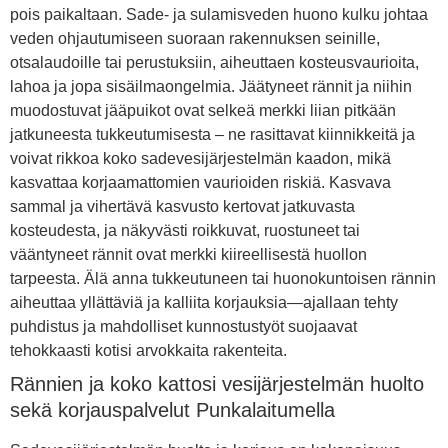
pois paikaltaan. Sade- ja sulamisveden huono kulku johtaa
veden ohjautumiseen suoraan rakennuksen seinille,
otsalaudoille tai perustuksiin, aiheuttaen kosteusvaurioita,
lahoa ja jopa sisäilmaongelmia. Jäätyneet rännit ja niihin
muodostuvat jääpuikot ovat selkeä merkki liian pitkään
jatkuneesta tukkeutumisesta – ne rasittavat kiinnikkeitä ja
voivat rikkoa koko sadevesijärjestelmän kaadon, mikä
kasvattaa korjaamattomien vaurioiden riskiä. Kasvava
sammal ja vihertävä kasvusto kertovat jatkuvasta
kosteudesta, ja näkyvästi roikkuvat, ruostuneet tai
vääntyneet rännit ovat merkki kiireellisestä huollon
tarpeesta. Älä anna tukkeutuneen tai huonokuntoisen rännin
aiheuttaa yllättäviä ja kalliita korjauksia—ajallaan tehty
puhdistus ja mahdolliset kunnostustyöt suojaavat
tehokkaasti kotisi arvokkaita rakenteita.
Rännien ja koko kattosi vesijärjestelmän huolto
sekä korjauspalvelut Punkalaitumella