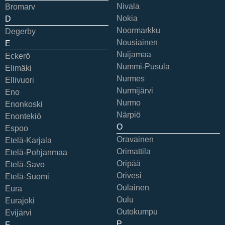
Nivala
Bromarv
Nokia
D
Noormarkku
Degerby
Nousiainen
E
Nuijamaa
Eckerö
Nummi-Pusula
Elimäki
Nurmes
Ellivuori
Nurmijärvi
Eno
Nurmo
Enonkoski
Närpiö
Enontekiö
O
Espoo
Oravainen
Etelä-Karjala
Orimattila
Etelä-Pohjanmaa
Oripää
Etelä-Savo
Orivesi
Etelä-Suomi
Oulainen
Eura
Oulu
Eurajoki
Outokumpu
Evijärvi
P
F