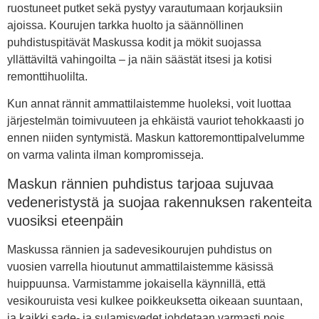
ruostuneet putket sekä pystyy varautumaan korjauksiin
ajoissa. Kourujen tarkka huolto ja säännöllinen
puhdistuspitävät Maskussa kodit ja mökit suojassa
yllättäviltä vahingoilta – ja näin säästät itsesi ja kotisi
remonttihuolilta.
Kun annat rännit ammattilaistemme huoleksi, voit luottaa
järjestelmän toimivuuteen ja ehkäistä vauriot tehokkaasti jo
ennen niiden syntymistä. Maskun kattoremonttipalvelumme
on varma valinta ilman kompromisseja.
Maskun rännien puhdistus tarjoaa sujuvaa
vedeneristystä ja suojaa rakennuksen rakenteita
vuosiksi eteenpäin
Maskussa rännien ja sadevesikourujen puhdistus on
vuosien varrella hioutunut ammattilaistemme käsissä
huippuunsa. Varmistamme jokaisella käynnillä, että
vesikouruista vesi kulkee poikkeuksetta oikeaan suuntaan,
ja kaikki sade- ja sulamisvedet johdetaan varmasti pois