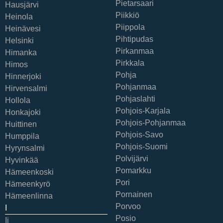
Pietarsaari
Hausjärvi
Piikkiö
Heinola
Piippola
Heinävesi
Pihtipudas
Helsinki
Pirkanmaa
Himanka
Pirkkala
Himos
Pohja
Hinnerjoki
Pohjanmaa
Hirvensalmi
Pohjaslahti
Hollola
Pohjois-Karjala
Honkajoki
Pohjois-Pohjanmaa
Huittinen
Pohjois-Savo
Humppila
Pohjois-Suomi
Hyrynsalmi
Polvijärvi
Hyvinkää
Pomarkku
Hämeenkoski
Pori
Hämeenkyrö
Pornainen
Hämeenlinna
Porvoo
I
Posio
Ii