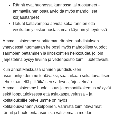
Rännit ovat huonossa kunnossa tai ruostuneet –
ammattilainen osaa arvioida myös mahdolliset
korjaustarpeet
Haluat kattavampaa arviota sekä rännien että
vesikaton yleiskunnosta saman käynnin yhteydessä
Ammattilaistemme suorittaman rännien puhdistuksen
yhteydessä huomataan helposti myös mahdolliset vuodot,
saumojen pettäminen ja liitoskohtien heikkoudet, jolloin
järjestelmä pysyy tiiviinä ja vedenpoisto toimii luotettavasti.
Kun annat Maskussa rännien puhdistuksen
asiantuntijoidemme tehtäväksi, saat aikaan sekä turvallisen,
tehokkaan että pitkäikäisen sadevesijärjestelmän.
Ammattilaistemme huolellisuus ja remonttikokemus näkyvät
sekä lopputuloksessa että asiakaspalvelussa – ja
kotitalouksille palvelumme on myös
kotitalousvähennyskelpoinen. Varmista toimintavarmat
rännit ja huoletonta asumista valitsemalla meidän