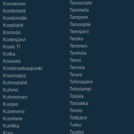
Taivassalo
Konnevesi
Tammela
Kontiolahti
Tampere
Kontiomäki
Tarvasjoki
Korpilahti
Teerijärvi
Korsnäs
Teisko
Kortesjärvi
Temmes
Koski Tl
Tenhola
Kotka
Tervo
Kouvola
Tervola
Kristiinankaupunki
Teuva
Kruunupyy
Tohmajärvi
Kuhmalahti
Toholampi
Kuhmo
Toijala
Kuhmoinen
Toivakka
Kuopio
Tornio
Kuorevesi
Tottijärvi
Kuortane
Turku
Kurikka
Tuulos
Kuru