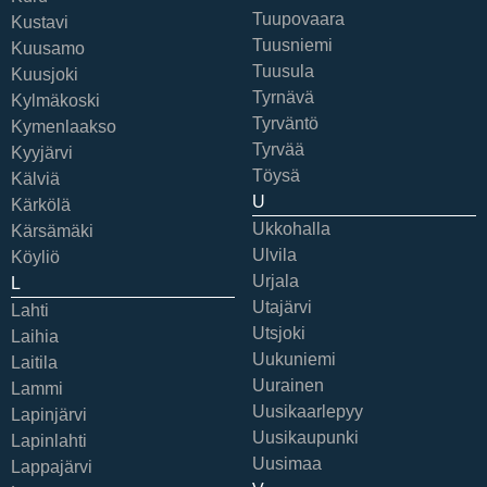
Tuupovaara
Kustavi
Tuusniemi
Kuusamo
Tuusula
Kuusjoki
Tyrnävä
Kylmäkoski
Tyrväntö
Kymenlaakso
Tyrvää
Kyyjärvi
Töysä
Kälviä
U
Kärkölä
Ukkohalla
Kärsämäki
Ulvila
Köyliö
Urjala
L
Utajärvi
Lahti
Utsjoki
Laihia
Uukuniemi
Laitila
Uurainen
Lammi
Uusikaarlepyy
Lapinjärvi
Uusikaupunki
Lapinlahti
Uusimaa
Lappajärvi