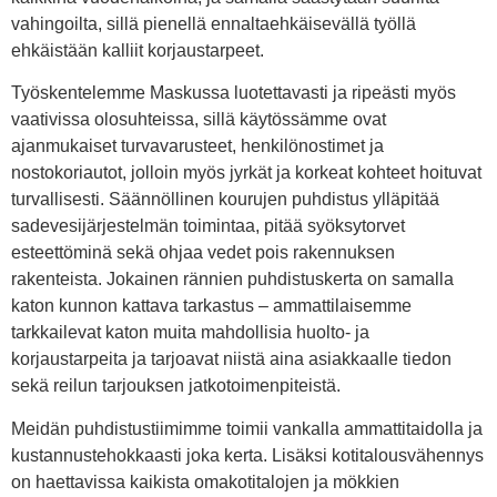
vahingoilta, sillä pienellä ennaltaehkäisevällä työllä
ehkäistään kalliit korjaustarpeet.
Työskentelemme Maskussa luotettavasti ja ripeästi myös
vaativissa olosuhteissa, sillä käytössämme ovat
ajanmukaiset turvavarusteet, henkilönostimet ja
nostokoriautot, jolloin myös jyrkät ja korkeat kohteet hoituvat
turvallisesti. Säännöllinen kourujen puhdistus ylläpitää
sadevesijärjestelmän toimintaa, pitää syöksytorvet
esteettöminä sekä ohjaa vedet pois rakennuksen
rakenteista. Jokainen rännien puhdistuskerta on samalla
katon kunnon kattava tarkastus – ammattilaisemme
tarkkailevat katon muita mahdollisia huolto- ja
korjaustarpeita ja tarjoavat niistä aina asiakkaalle tiedon
sekä reilun tarjouksen jatkotoimenpiteistä.
Meidän puhdistustiimimme toimii vankalla ammattitaidolla ja
kustannustehokkaasti joka kerta. Lisäksi kotitalousvähennys
on haettavissa kaikista omakotitalojen ja mökkien