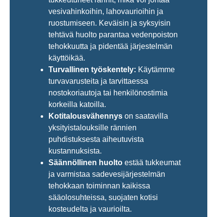
vesivahinkoihin, lahovaurioihin ja
ruostumiseen. Keväisin ja syksyisin
tehtävä huolto parantaa vedenpoiston
tehokkuutta ja pidentää järjestelmän
käyttöikää.
Turvallinen työskentely:
Käytämme
turvavarusteita ja tarvittaessa
nostokoriautoja tai henkilönostimia
korkeilla katoilla.
Kotitalousvähennys
on saatavilla
yksityistalouksille rännien
puhdistuksesta aiheutuvista
kustannuksista.
Säännöllinen huolto
estää tukkeumat
ja varmistaa sadevesijärjestelmän
tehokkaan toiminnan kaikissa
sääolosuhteissa, suojaten kotisi
kosteudelta ja vaurioilta.