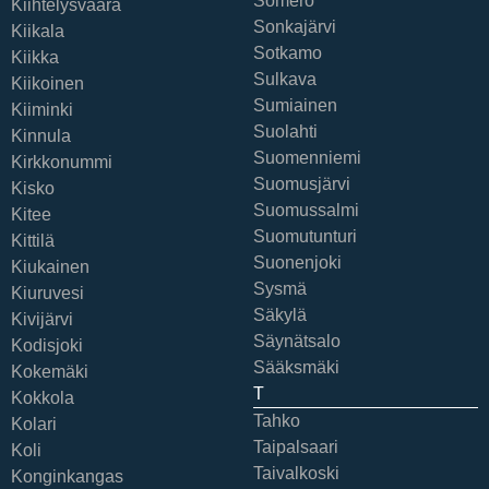
Somero
Kiihtelysvaara
Sonkajärvi
Kiikala
Sotkamo
Kiikka
Sulkava
Kiikoinen
Sumiainen
Kiiminki
Suolahti
Kinnula
Suomenniemi
Kirkkonummi
Suomusjärvi
Kisko
Suomussalmi
Kitee
Suomutunturi
Kittilä
Suonenjoki
Kiukainen
Sysmä
Kiuruvesi
Säkylä
Kivijärvi
Säynätsalo
Kodisjoki
Sääksmäki
Kokemäki
T
Kokkola
Tahko
Kolari
Taipalsaari
Koli
Taivalkoski
Konginkangas