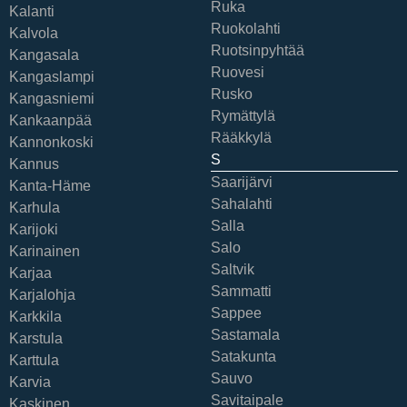
Ruka
Kalanti
Ruokolahti
Kalvola
Ruotsinpyhtää
Kangasala
Ruovesi
Kangaslampi
Rusko
Kangasniemi
Rymättylä
Kankaanpää
Rääkkylä
Kannonkoski
S
Kannus
Saarijärvi
Kanta-Häme
Sahalahti
Karhula
Salla
Karijoki
Salo
Karinainen
Saltvik
Karjaa
Sammatti
Karjalohja
Sappee
Karkkila
Sastamala
Karstula
Satakunta
Karttula
Sauvo
Karvia
Savitaipale
Kaskinen