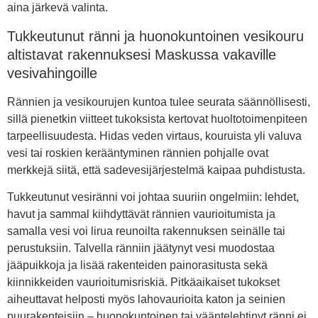
aina järkevä valinta.
Tukkeutunut ränni ja huonokuntoinen vesikouru
altistavat rakennuksesi Maskussa vakaville
vesivahingoille
Rännien ja vesikourujen kuntoa tulee seurata säännöllisesti,
sillä pienetkin viitteet tukoksista kertovat huoltotoimenpiteen
tarpeellisuudesta. Hidas veden virtaus, kouruista yli valuva
vesi tai roskien kerääntyminen rännien pohjalle ovat
merkkejä siitä, että sadevesijärjestelmä kaipaa puhdistusta.
Tukkeutunut vesiränni voi johtaa suuriin ongelmiin: lehdet,
havut ja sammal kiihdyttävät rännien vaurioitumista ja
samalla vesi voi lirua reunoilta rakennuksen seinälle tai
perustuksiin. Talvella ränniin jäätynyt vesi muodostaa
jääpuikkoja ja lisää rakenteiden painorasitusta sekä
kiinnikkeiden vaurioitumisriskiä. Pitkäaikaiset tukokset
aiheuttavat helposti myös lahovaurioita katon ja seinien
puurakenteisiin – huonokuntoinen tai vääntelehtinyt ränni ei