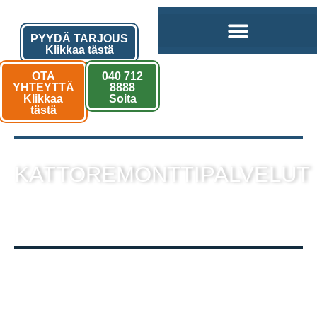
PYYDÄ TARJOUS
Klikkaa tästä
OTA
040 712
YHTEYTTÄ
8888
Klikkaa
Soita
tästä
KATTOREMONTTIPALVELUT
sekä muut kattotyöt laadukkaalla
toteutuksella!