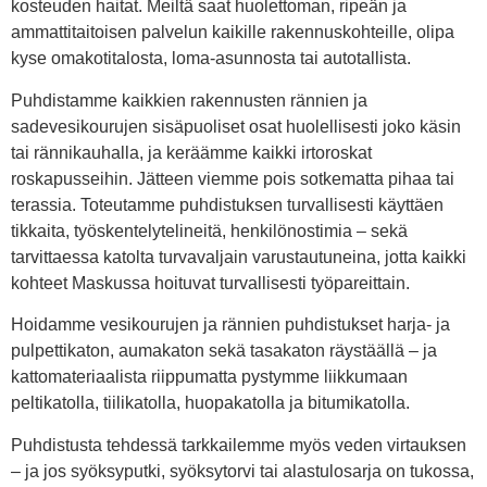
kosteuden haitat. Meiltä saat huolettoman, ripeän ja
ammattitaitoisen palvelun kaikille rakennuskohteille, olipa
kyse omakotitalosta, loma-asunnosta tai autotallista.
Puhdistamme kaikkien rakennusten rännien ja
sadevesikourujen sisäpuoliset osat huolellisesti joko käsin
tai rännikauhalla, ja keräämme kaikki irtoroskat
roskapusseihin. Jätteen viemme pois sotkematta pihaa tai
terassia. Toteutamme puhdistuksen turvallisesti käyttäen
tikkaita, työskentelytelineitä, henkilönostimia – sekä
tarvittaessa katolta turvavaljain varustautuneina, jotta kaikki
kohteet Maskussa hoituvat turvallisesti työpareittain.
Hoidamme vesikourujen ja rännien puhdistukset harja- ja
pulpettikaton, aumakaton sekä tasakaton räystäällä – ja
kattomateriaalista riippumatta pystymme liikkumaan
peltikatolla, tiilikatolla, huopakatolla ja bitumikatolla.
Puhdistusta tehdessä tarkkailemme myös veden virtauksen
– ja jos syöksyputki, syöksytorvi tai alastulosarja on tukossa,