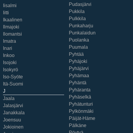
Pudasjärvi
Iisalmi
Pukkila
Iitti
Pulkkila
Ikaalinen
Punkaharju
Ilmajoki
Punkalaidun
Ilomantsi
Puolanka
Imatra
Puumala
Inari
Pyhtää
Inkoo
Pyhäjoki
Isojoki
Pyhäjärvi
Isokyrö
Pyhämaa
Iso-Syöte
Pyhäntä
Itä-Suomi
Pyhäranta
J
Pyhäselkä
Jaala
Pyhätunturi
Jalasjärvi
Pylkönmäki
Janakkala
Päijät-Häme
Joensuu
Pälkäne
Jokioinen
Pöytyä