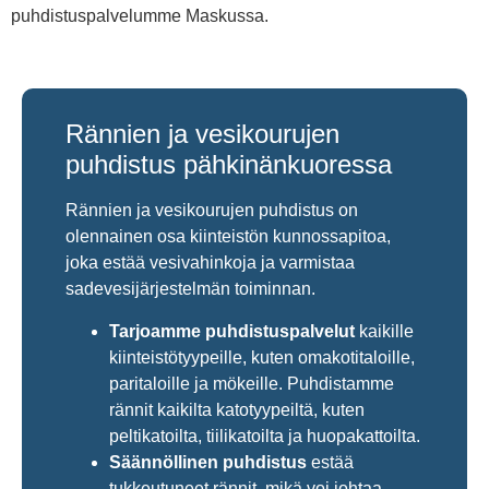
puhdistuspalvelumme Maskussa.
Rännien ja vesikourujen
puhdistus pähkinänkuoressa
Rännien ja vesikourujen puhdistus on
olennainen osa kiinteistön kunnossapitoa,
joka estää vesivahinkoja ja varmistaa
sadevesijärjestelmän toiminnan.
Tarjoamme puhdistuspalvelut
kaikille
kiinteistötyypeille, kuten omakotitaloille,
paritaloille ja mökeille. Puhdistamme
rännit kaikilta katotyypeiltä, kuten
peltikatoilta, tiilikatoilta ja huopakattoilta.
Säännöllinen puhdistus
estää
tukkeutuneet rännit, mikä voi johtaa