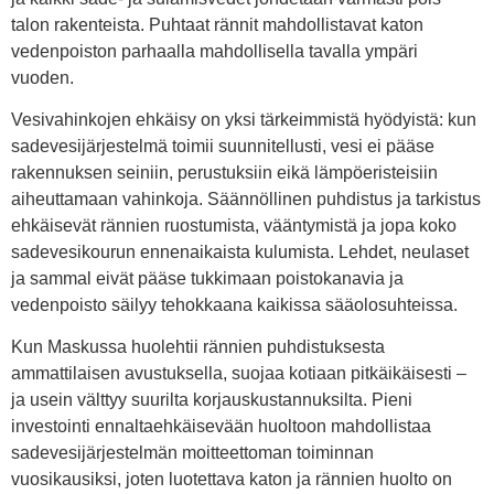
talon rakenteista. Puhtaat rännit mahdollistavat katon
vedenpoiston parhaalla mahdollisella tavalla ympäri
vuoden.
Vesivahinkojen ehkäisy on yksi tärkeimmistä hyödyistä: kun
sadevesijärjestelmä toimii suunnitellusti, vesi ei pääse
rakennuksen seiniin, perustuksiin eikä lämpöeristeisiin
aiheuttamaan vahinkoja. Säännöllinen puhdistus ja tarkistus
ehkäisevät rännien ruostumista, vääntymistä ja jopa koko
sadevesikourun ennenaikaista kulumista. Lehdet, neulaset
ja sammal eivät pääse tukkimaan poistokanavia ja
vedenpoisto säilyy tehokkaana kaikissa sääolosuhteissa.
Kun Maskussa huolehtii rännien puhdistuksesta
ammattilaisen avustuksella, suojaa kotiaan pitkäikäisesti –
ja usein välttyy suurilta korjauskustannuksilta. Pieni
investointi ennaltaehkäisevään huoltoon mahdollistaa
sadevesijärjestelmän moitteettoman toiminnan
vuosikausiksi, joten luotettava katon ja rännien huolto on