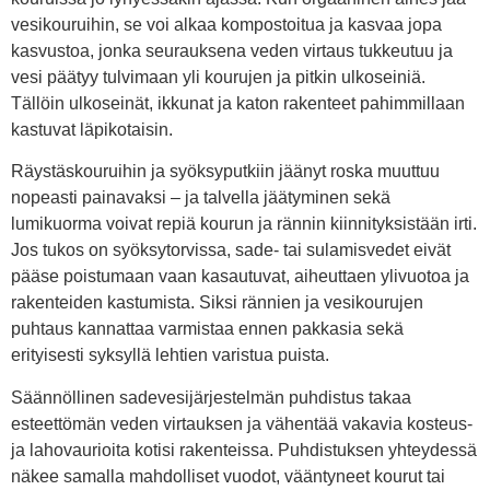
vesikouruihin, se voi alkaa kompostoitua ja kasvaa jopa
kasvustoa, jonka seurauksena veden virtaus tukkeutuu ja
vesi päätyy tulvimaan yli kourujen ja pitkin ulkoseiniä.
Tällöin ulkoseinät, ikkunat ja katon rakenteet pahimmillaan
kastuvat läpikotaisin.
Räystäskouruihin ja syöksyputkiin jäänyt roska muuttuu
nopeasti painavaksi – ja talvella jäätyminen sekä
lumikuorma voivat repiä kourun ja rännin kiinnityksistään irti.
Jos tukos on syöksytorvissa, sade- tai sulamisvedet eivät
pääse poistumaan vaan kasautuvat, aiheuttaen ylivuotoa ja
rakenteiden kastumista. Siksi rännien ja vesikourujen
puhtaus kannattaa varmistaa ennen pakkasia sekä
erityisesti syksyllä lehtien varistua puista.
Säännöllinen sadevesijärjestelmän puhdistus takaa
esteettömän veden virtauksen ja vähentää vakavia kosteus-
ja lahovaurioita kotisi rakenteissa. Puhdistuksen yhteydessä
näkee samalla mahdolliset vuodot, vääntyneet kourut tai