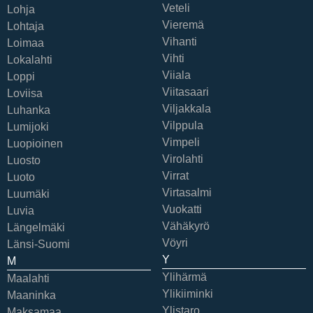
Veteli
Lohja
Vieremä
Lohtaja
Vihanti
Loimaa
Vihti
Lokalahti
Viiala
Loppi
Viitasaari
Loviisa
Viljakkala
Luhanka
Vilppula
Lumijoki
Vimpeli
Luopioinen
Virolahti
Luosto
Virrat
Luoto
Virtasalmi
Luumäki
Vuokatti
Luvia
Vähäkyrö
Längelmäki
Vöyri
Länsi-Suomi
Y
M
Ylihärmä
Maalahti
Ylikiiminki
Maaninka
Ylistaro
Maksamaa