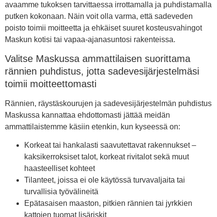
avaamme tukoksen tarvittaessa irrottamalla ja puhdistamalla
putken kokonaan. Näin voit olla varma, että sadeveden
poisto toimii moitteetta ja ehkäiset suuret kosteusvahingot
Maskun kotisi tai vapaa-ajanasuntosi rakenteissa.
Valitse Maskussa ammattilaisen suorittama
rännien puhdistus, jotta sadevesijärjestelmäsi
toimii moitteettomasti
Rännien, räystäskourujen ja sadevesijärjestelmän puhdistus
Maskussa kannattaa ehdottomasti jättää meidän
ammattilaistemme käsiin etenkin, kun kyseessä on:
Korkeat tai hankalasti saavutettavat rakennukset –
kaksikerroksiset talot, korkeat rivitalot sekä muut
haasteelliset kohteet
Tilanteet, joissa ei ole käytössä turvavaljaita tai
turvallisia työvälineitä
Epätasaisen maaston, pitkien rännien tai jyrkkien
kattojen tuomat lisäriskit