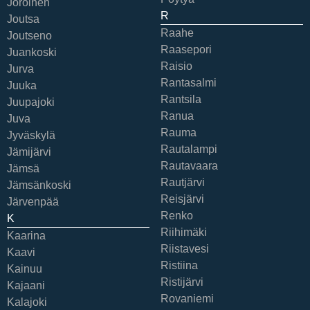
Joroinen
R
Joutsa
Raahe
Joutseno
Raasepori
Juankoski
Raisio
Jurva
Rantasalmi
Juuka
Rantsila
Juupajoki
Ranua
Juva
Rauma
Jyväskylä
Rautalampi
Jämijärvi
Rautavaara
Jämsä
Rautjärvi
Jämsänkoski
Reisjärvi
Järvenpää
Renko
K
Riihimäki
Kaarina
Riistavesi
Kaavi
Ristiina
Kainuu
Ristijärvi
Kajaani
Rovaniemi
Kalajoki