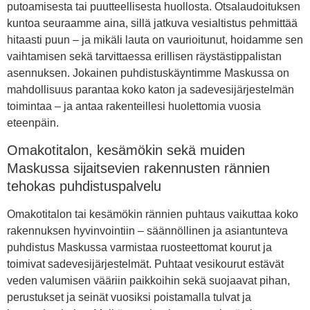
putoamisesta tai puutteellisesta huollosta. Otsalaudoituksen
kuntoa seuraamme aina, sillä jatkuva vesialtistus pehmittää
hitaasti puun – ja mikäli lauta on vaurioitunut, hoidamme sen
vaihtamisen sekä tarvittaessa erillisen räystästippalistan
asennuksen. Jokainen puhdistuskäyntimme Maskussa on
mahdollisuus parantaa koko katon ja sadevesijärjestelmän
toimintaa – ja antaa rakenteillesi huolettomia vuosia
eteenpäin.
Omakotitalon, kesämökin sekä muiden
Maskussa sijaitsevien rakennusten rännien
tehokas puhdistuspalvelu
Omakotitalon tai kesämökin rännien puhtaus vaikuttaa koko
rakennuksen hyvinvointiin – säännöllinen ja asiantunteva
puhdistus Maskussa varmistaa ruosteettomat kourut ja
toimivat sadevesijärjestelmät. Puhtaat vesikourut estävät
veden valumisen vääriin paikkoihin sekä suojaavat pihan,
perustukset ja seinät vuosiksi poistamalla tulvat ja