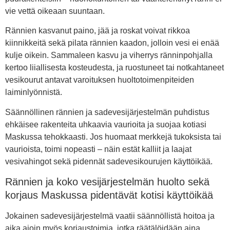
vie vettä oikeaan suuntaan.
Rännien kasvanut paino, jää ja roskat voivat rikkoa
kiinnikkeitä sekä pilata rännien kaadon, jolloin vesi ei enää
kulje oikein. Sammaleen kasvu ja viherrys ränninpohjalla
kertoo liiallisesta kosteudesta, ja ruostuneet tai notkahtaneet
vesikourut antavat varoituksen huoltotoimenpiteiden
laiminlyönnistä.
Säännöllinen rännien ja sadevesijärjestelmän puhdistus
ehkäisee rakenteita uhkaavia vaurioita ja suojaa kotiasi
Maskussa tehokkaasti. Jos huomaat merkkejä tukoksista tai
vaurioista, toimi nopeasti – näin estät kalliit ja laajat
vesivahingot sekä pidennät sadevesikourujen käyttöikää.
Rännien ja koko vesijärjestelmän huolto sekä
korjaus Maskussa pidentävät kotisi käyttöikää
Jokainen sadevesijärjestelmä vaatii säännöllistä hoitoa ja
aika ajoin myös korjaustoimia, jotka räätälöidään aina