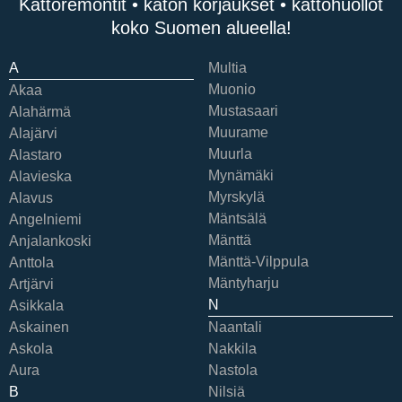
Kattoremontit • katon korjaukset • kattohuollot
koko Suomen alueella!
A
Multia
Muonio
Akaa
Mustasaari
Alahärmä
Muurame
Alajärvi
Muurla
Alastaro
Mynämäki
Alavieska
Myrskylä
Alavus
Mäntsälä
Angelniemi
Mänttä
Anjalankoski
Mänttä-Vilppula
Anttola
Mäntyharju
Artjärvi
N
Asikkala
Askainen
Naantali
Askola
Nakkila
Aura
Nastola
B
Nilsiä