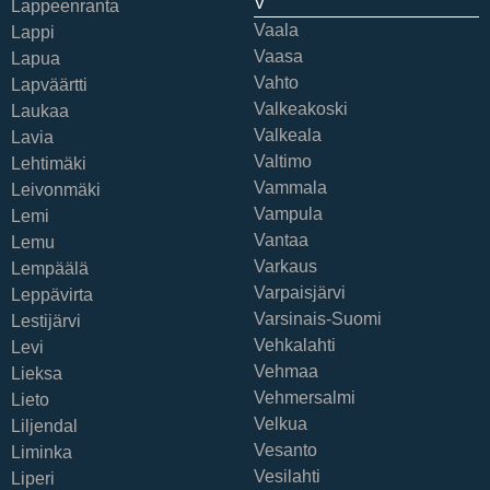
V
Lappeenranta
Vaala
Lappi
Vaasa
Lapua
Vahto
Lapväärtti
Valkeakoski
Laukaa
Valkeala
Lavia
Valtimo
Lehtimäki
Vammala
Leivonmäki
Vampula
Lemi
Vantaa
Lemu
Varkaus
Lempäälä
Varpaisjärvi
Leppävirta
Varsinais-Suomi
Lestijärvi
Vehkalahti
Levi
Vehmaa
Lieksa
Vehmersalmi
Lieto
Velkua
Liljendal
Vesanto
Liminka
Vesilahti
Liperi