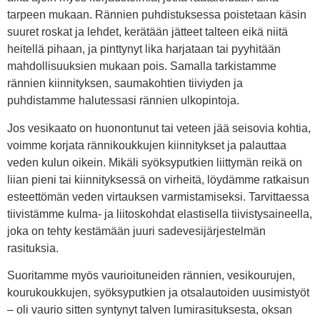
tarpeen mukaan. Rännien puhdistuksessa poistetaan käsin
suuret roskat ja lehdet, kerätään jätteet talteen eikä niitä
heitellä pihaan, ja pinttynyt lika harjataan tai pyyhitään
mahdollisuuksien mukaan pois. Samalla tarkistamme
rännien kiinnityksen, saumakohtien tiiviyden ja
puhdistamme halutessasi rännien ulkopintoja.
Jos vesikaato on huonontunut tai veteen jää seisovia kohtia,
voimme korjata rännikoukkujen kiinnitykset ja palauttaa
veden kulun oikein. Mikäli syöksyputkien liittymän reikä on
liian pieni tai kiinnityksessä on virheitä, löydämme ratkaisun
esteettömän veden virtauksen varmistamiseksi. Tarvittaessa
tiivistämme kulma- ja liitoskohdat elastisella tiivistysaineella,
joka on tehty kestämään juuri sadevesijärjestelmän
rasituksia.
Suoritamme myös vaurioituneiden rännien, vesikourujen,
kourukoukkujen, syöksyputkien ja otsalautoiden uusimistyöt
– oli vaurio sitten syntynyt talven lumirasituksesta, oksan