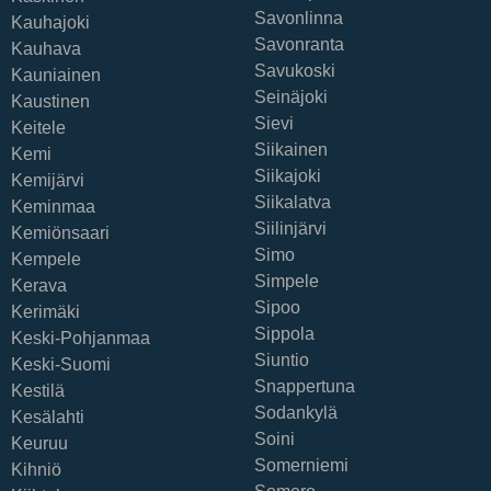
Savonlinna
Kauhajoki
Savonranta
Kauhava
Savukoski
Kauniainen
Seinäjoki
Kaustinen
Sievi
Keitele
Siikainen
Kemi
Siikajoki
Kemijärvi
Siikalatva
Keminmaa
Siilinjärvi
Kemiönsaari
Simo
Kempele
Simpele
Kerava
Sipoo
Kerimäki
Sippola
Keski-Pohjanmaa
Siuntio
Keski-Suomi
Snappertuna
Kestilä
Sodankylä
Kesälahti
Soini
Keuruu
Somerniemi
Kihniö