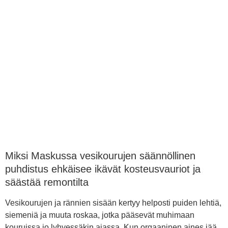
Miksi Maskussa vesikourujen säännöllinen
puhdistus ehkäisee ikävät kosteusvauriot ja
säästää remontilta
Vesikourujen ja rännien sisään kertyy helposti puiden lehtiä,
siemeniä ja muuta roskaa, jotka pääsevät muhimaan
kouruissa jo lyhyessäkin ajassa. Kun orgaaninen aines jää