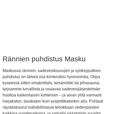
Rännien puhdistus Masku
Maskussa rännien, sadevesikourujen ja syöksyputkien
puhdistus on tärkeä osa kiinteistösi hyvinvointia. Olipa
kyseessä sitten omakotitalo, kesämökki tai pihasauna,
tarjoamme turvallista ja osaavaa sadevesijärjestelmän
huoltoa kaikenlaisiin kohteisiin – ja aivan yhtä varmasti
harjakaton, tasakaton kuin pulpettikatonkin alla. Puhtaat
räystäskourut mahdollistavat tehokkaan vedenpoiston
kaikkina vuodenaikoina, ja samalla säästytään suurilta