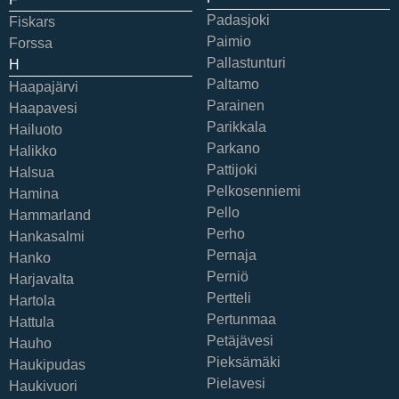
Padasjoki
Fiskars
Paimio
Forssa
Pallastunturi
H
Paltamo
Haapajärvi
Parainen
Haapavesi
Parikkala
Hailuoto
Parkano
Halikko
Pattijoki
Halsua
Pelkosenniemi
Hamina
Pello
Hammarland
Perho
Hankasalmi
Pernaja
Hanko
Perniö
Harjavalta
Pertteli
Hartola
Pertunmaa
Hattula
Petäjävesi
Hauho
Pieksämäki
Haukipudas
Pielavesi
Haukivuori