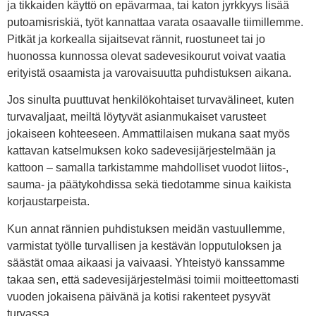
ja tikkaiden käyttö on epävarmaa, tai katon jyrkkyys lisää
putoamisriskiä, työt kannattaa varata osaavalle tiimillemme.
Pitkät ja korkealla sijaitsevat rännit, ruostuneet tai jo
huonossa kunnossa olevat sadevesikourut voivat vaatia
erityistä osaamista ja varovaisuutta puhdistuksen aikana.
Jos sinulta puuttuvat henkilökohtaiset turvavälineet, kuten
turvavaljaat, meiltä löytyvät asianmukaiset varusteet
jokaiseen kohteeseen. Ammattilaisen mukana saat myös
kattavan katselmuksen koko sadevesijärjestelmään ja
kattoon – samalla tarkistamme mahdolliset vuodot liitos-,
sauma- ja päätykohdissa sekä tiedotamme sinua kaikista
korjaustarpeista.
Kun annat rännien puhdistuksen meidän vastuullemme,
varmistat työlle turvallisen ja kestävän lopputuloksen ja
säästät omaa aikaasi ja vaivaasi. Yhteistyö kanssamme
takaa sen, että sadevesijärjestelmäsi toimii moitteettomasti
vuoden jokaisena päivänä ja kotisi rakenteet pysyvät
turvassa.