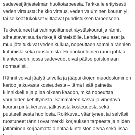
sadevesijärjestelmän huoltotarpeesta. Tarkkaile erityisesti
veden virtausta: heikko virtaus, veden valuminen kourun yli
tai selkeät tukokset viittaavat puhdistuksen tarpeeseen.
Tukkeutuneet tai vahingoittuneet räystäskourut ja rännit
aiheuttavat suuria riskejä kiinteistölle. Lehdet, neulaset ja
muu jäte tukkivat veden kulkua, nopeuttaen samalla rännien
kulumista sekä ruostumista. Huonokuntoinen ränni johtaa
tilanteeseen, jossa sadevedet eivät pääse poistumaan
normaalisti.
Rännit voivat jäätyä talvella ja jääpuikkojen muodostuminen
kertoo jatkuvasta kosteudesta – tämä lisää painetta
kiinnikkeille ja pilaa oikean kaadon, mikä nopeuttaa
vaurioiden kehittymistä. Sammaleen kasvu ja vihertävä
kourun pinta kertovat jatkuvasta kosteudesta sekä
puutteellisesta huollosta. Roikkuvat, vääntyneet tai selvästi
ruostuneet rännit ovat merkki korjauksen tarpeesta ja niiden
jättäminen korjaamatta alentaa kiinteistön arvoa sekä lisää