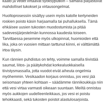
kaato ja vedet virtaavat syöksyputkiin – samalla paljastuvat
mahdolliset tukokset ja virtausongelmat.
Huoltoprosessiin sisältyy usein myös katolle kertyneiden
roskien poisto käsin harjaamalla tai puhalluksella. Tämä
ehkäisee uusien tukosten muodostumista ja pitää
sadevesijärjestelmän kunnossa kaudesta toiseen.
Tarvittaessa pesemme myös ulkopinnat, huomioiden että
lika, joka on vuosien mittaan tarttunut kiinni, ei välttämättä
irtoa täysin.
Kun rännien puhdistus on tehty, voimme samalla tiivistää
saumat, liitos- ja päätykohdat korkealuokkaisella
tiivistysmassalla, jotta vuodot eivät aiheuta ongelmia
myöhemmin. Vesikaadon korjaus onnistuu, jos vesi jää
seisomaan yhteen kohtaan – säädämme rännikoukkuja niin
että vesi virtaa varmasti oikeaan suuntaan. Meiltä onnistuu
myös aukkojen uudelleenleikkaus, jos vesi ei poistu
tehokkaasti, sekä tukosten poistot alastulosarjoista.