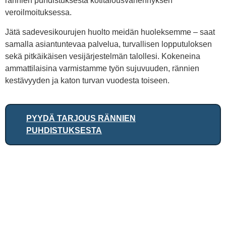
rännien puhdistuksesta kotitalousvähennyksen
veroilmoituksessa.
Jätä sadevesikourujen huolto meidän huoleksemme – saat
samalla asiantuntevaa palvelua, turvallisen lopputuloksen
sekä pitkäikäisen vesijärjestelmän talollesi. Kokeneina
ammattilaisina varmistamme työn sujuvuuden, rännien
kestävyyden ja katon turvan vuodesta toiseen.
PYYDÄ TARJOUS RÄNNIEN
PUHDISTUKSESTA