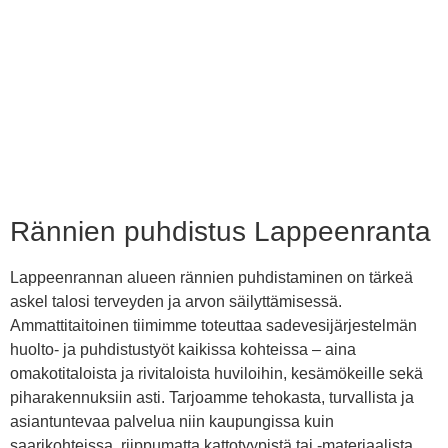
Rännien puhdistus Lappeenranta
Lappeenrannan alueen rännien puhdistaminen on tärkeä
askel talosi terveyden ja arvon säilyttämisessä.
Ammattitaitoinen tiimimme toteuttaa sadevesijärjestelmän
huolto- ja puhdistustyöt kaikissa kohteissa – aina
omakotitaloista ja rivitaloista huviloihin, kesämökeille sekä
piharakennuksiin asti. Tarjoamme tehokasta, turvallista ja
asiantuntevaa palvelua niin kaupungissa kuin
saarikohteissa, riippumatta kattotyypistä tai -materiaalista.