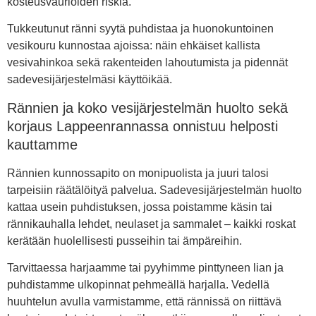
kosteusvaurioiden riskiä.
Tukkeutunut ränni syytä puhdistaa ja huonokuntoinen
vesikouru kunnostaa ajoissa: näin ehkäiset kallista
vesivahinkoa sekä rakenteiden lahoutumista ja pidennät
sadevesijärjestelmäsi käyttöikää.
Rännien ja koko vesijärjestelmän huolto sekä
korjaus Lappeenrannassa onnistuu helposti
kauttamme
Rännien kunnossapito on monipuolista ja juuri talosi
tarpeisiin räätälöityä palvelua. Sadevesijärjestelmän huolto
kattaa usein puhdistuksen, jossa poistamme käsin tai
rännikauhalla lehdet, neulaset ja sammalet – kaikki roskat
kerätään huolellisesti pusseihin tai ämpäreihin.
Tarvittaessa harjaamme tai pyyhimme pinttyneen lian ja
puhdistamme ulkopinnat pehmeällä harjalla. Vedellä
huuhtelun avulla varmistamme, että rännissä on riittävä