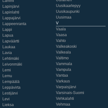
Lammi
Uusikaarlepyy
Lapinjärvi
Uusikaupunki
Lapinlahti
Uusimaa
Lappajärvi
V
Lappeenranta
Vaala
Lappi
Vaasa
Lapua
Vahto
Lapväärtti
Valkeakoski
Laukaa
Valkeala
Lavia
Valtimo
Lehtimäki
Vammala
Leivonmäki
Vampula
Lemi
Vantaa
Lemu
Varkaus
Lempäälä
Varpaisjärvi
Leppävirta
Varsinais-Suomi
Lestijärvi
Vehkalahti
Levi
Vehmaa
Lieksa