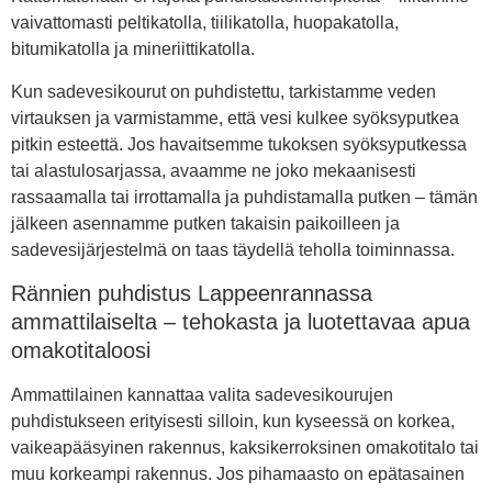
vaivattomasti peltikatolla, tiilikatolla, huopakatolla,
bitumikatolla ja mineriittikatolla.
Kun sadevesikourut on puhdistettu, tarkistamme veden
virtauksen ja varmistamme, että vesi kulkee syöksyputkea
pitkin esteettä. Jos havaitsemme tukoksen syöksyputkessa
tai alastulosarjassa, avaamme ne joko mekaanisesti
rassaamalla tai irrottamalla ja puhdistamalla putken – tämän
jälkeen asennamme putken takaisin paikoilleen ja
sadevesijärjestelmä on taas täydellä teholla toiminnassa.
Rännien puhdistus Lappeenrannassa
ammattilaiselta – tehokasta ja luotettavaa apua
omakotitaloosi
Ammattilainen kannattaa valita sadevesikourujen
puhdistukseen erityisesti silloin, kun kyseessä on korkea,
vaikeapääsyinen rakennus, kaksikerroksinen omakotitalo tai
muu korkeampi rakennus. Jos pihamaasto on epätasainen