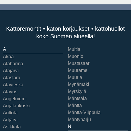
Kattoremontit • katon korjaukset • kattohuollot
koko Suomen alueella!
A
Multia
Muonio
Akaa
Mustasaari
Alahärmä
Muurame
Alajärvi
Muurla
Alastaro
Mynämäki
Alavieska
Myrskylä
Alavus
Mäntsälä
Angelniemi
Mänttä
Anjalankoski
Mänttä-Vilppula
Anttola
Mäntyharju
Artjärvi
N
Asikkala