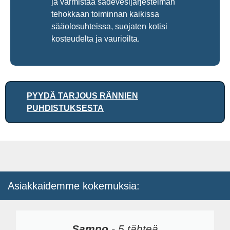
ja varmistaa sadevesijärjestelmän
tehokkaan toiminnan kaikissa
sääolosuhteissa, suojaten kotisi
kosteudelta ja vaurioilta.
PYYDÄ TARJOUS RÄNNIEN
PUHDISTUKSESTA
Asiakkaidemme kokemuksia:
Sampo
-
5 tähteä