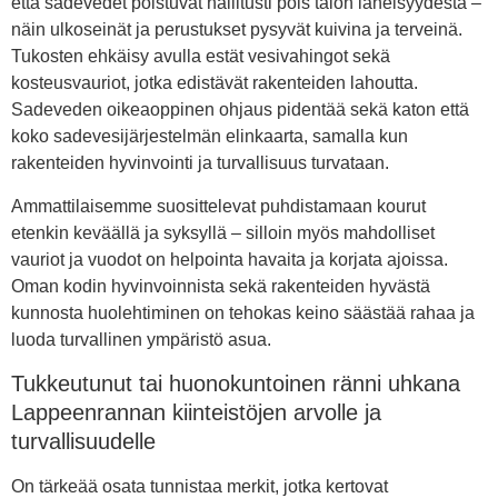
että sadevedet poistuvat hallitusti pois talon läheisyydestä –
näin ulkoseinät ja perustukset pysyvät kuivina ja terveinä.
Tukosten ehkäisy avulla estät vesivahingot sekä
kosteusvauriot, jotka edistävät rakenteiden lahoutta.
Sadeveden oikeaoppinen ohjaus pidentää sekä katon että
koko sadevesijärjestelmän elinkaarta, samalla kun
rakenteiden hyvinvointi ja turvallisuus turvataan.
Ammattilaisemme suosittelevat puhdistamaan kourut
etenkin keväällä ja syksyllä – silloin myös mahdolliset
vauriot ja vuodot on helpointa havaita ja korjata ajoissa.
Oman kodin hyvinvoinnista sekä rakenteiden hyvästä
kunnosta huolehtiminen on tehokas keino säästää rahaa ja
luoda turvallinen ympäristö asua.
Tukkeutunut tai huonokuntoinen ränni uhkana
Lappeenrannan kiinteistöjen arvolle ja
turvallisuudelle
On tärkeää osata tunnistaa merkit, jotka kertovat