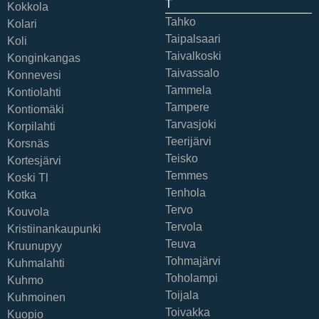
T
Kokkola
Tahko
Kolari
Taipalsaari
Koli
Taivalkoski
Konginkangas
Taivassalo
Konnevesi
Tammela
Kontiolahti
Tampere
Kontiomäki
Tarvasjoki
Korpilahti
Teerijärvi
Korsnäs
Teisko
Kortesjärvi
Temmes
Koski Tl
Tenhola
Kotka
Tervo
Kouvola
Tervola
Kristiinankaupunki
Teuva
Kruunupyy
Tohmajärvi
Kuhmalahti
Toholampi
Kuhmo
Toijala
Kuhmoinen
Toivakka
Kuopio