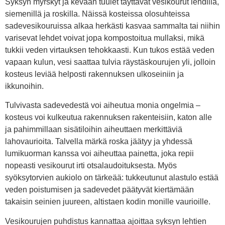
Syksyn myrskyt ja kevään tuulet täyttävät vesikourut lehdillä,
siemenillä ja roskilla. Näissä kosteissa olosuhteissa
sadevesikouruissa alkaa herkästi kasvaa sammalta tai niihin
varisevat lehdet voivat jopa kompostoitua mullaksi, mikä
tukkii veden virtauksen tehokkaasti. Kun tukos estää veden
vapaan kulun, vesi saattaa tulvia räystäskourujen yli, jolloin
kosteus leviää helposti rakennuksen ulkoseiniin ja
ikkunoihin.
Tulvivasta sadevedestä voi aiheutua monia ongelmia –
kosteus voi kulkeutua rakennuksen rakenteisiin, katon alle
ja pahimmillaan sisätiloihin aiheuttaen merkittäviä
lahovaurioita. Talvella märkä roska jäätyy ja yhdessä
lumikuorman kanssa voi aiheuttaa painetta, joka repii
nopeasti vesikourut irti otsalaudoituksesta. Myös
syöksytorvien aukiolo on tärkeää: tukkeutunut alastulo estää
veden poistumisen ja sadevedet päätyvät kiertämään
takaisin seinien juureen, altistaen kodin monille vaurioille.
Vesikourujen puhdistus kannattaa ajoittaa syksyn lehtien