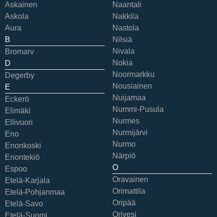
Askainen
Naantali
Askola
Nakkila
Aura
Nastola
B
Nilsiä
Nivala
Bromarv
Nokia
D
Noormarkku
Degerby
Nousiainen
E
Nuijamaa
Eckerö
Nummi-Pusula
Elimäki
Nurmes
Ellivuori
Nurmijärvi
Eno
Nurmo
Enonkoski
Närpiö
Enontekiö
O
Espoo
Oravainen
Etelä-Karjala
Orimattila
Etelä-Pohjanmaa
Oripää
Etelä-Savo
Orivesi
Etelä-Suomi