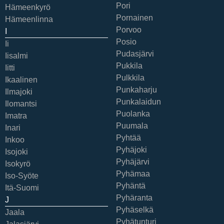
Pori
Hämeenkyrö
Pornainen
Hämeenlinna
Porvoo
I
Posio
Ii
Pudasjärvi
Iisalmi
Pukkila
Iitti
Pulkkila
Ikaalinen
Punkaharju
Ilmajoki
Punkalaidun
Ilomantsi
Puolanka
Imatra
Puumala
Inari
Pyhtää
Inkoo
Pyhäjoki
Isojoki
Pyhäjärvi
Isokyrö
Pyhämaa
Iso-Syöte
Pyhäntä
Itä-Suomi
Pyhäranta
J
Pyhäselkä
Jaala
Pyhätunturi