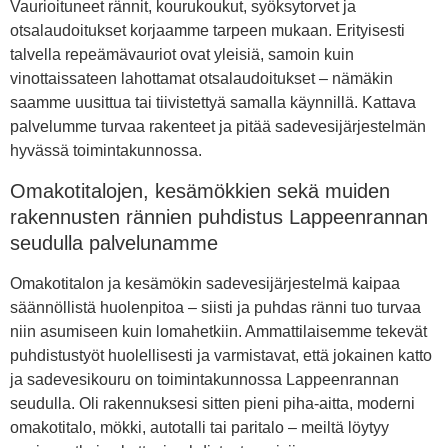
Vaurioituneet rännit, kourukoukut, syöksytorvet ja
otsalaudoitukset korjaamme tarpeen mukaan. Erityisesti
talvella repeämävauriot ovat yleisiä, samoin kuin
vinottaissateen lahottamat otsalaudoitukset – nämäkin
saamme uusittua tai tiivistettyä samalla käynnillä. Kattava
palvelumme turvaa rakenteet ja pitää sadevesijärjestelmän
hyvässä toimintakunnossa.
Omakotitalojen, kesämökkien sekä muiden
rakennusten rännien puhdistus Lappeenrannan
seudulla palvelunamme
Omakotitalon ja kesämökin sadevesijärjestelmä kaipaa
säännöllistä huolenpitoa – siisti ja puhdas ränni tuo turvaa
niin asumiseen kuin lomahetkiin. Ammattilaisemme tekevät
puhdistustyöt huolellisesti ja varmistavat, että jokainen katto
ja sadevesikouru on toimintakunnossa Lappeenrannan
seudulla. Oli rakennuksesi sitten pieni piha-aitta, moderni
omakotitalo, mökki, autotalli tai paritalo – meiltä löytyy