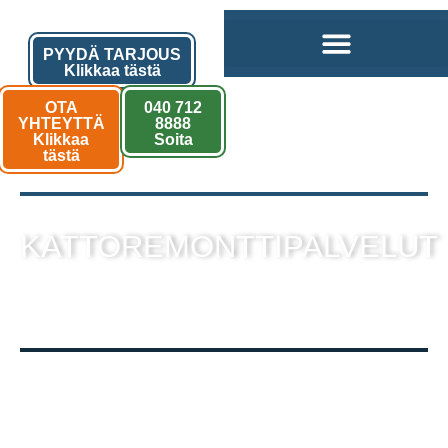
PYYDÄ TARJOUS
Klikkaa tästä
OTA
040 712
YHTEYTTÄ
8888
Klikkaa
Soita
tästä
KATTOREMONTTIPALVELUT
sekä muut kattotyöt laadukkaalla
toteutuksella!