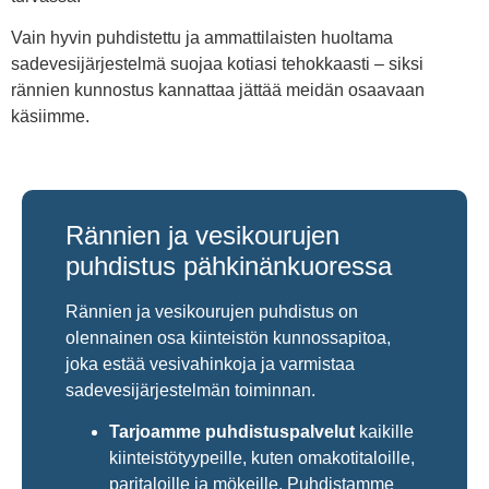
Vain hyvin puhdistettu ja ammattilaisten huoltama
sadevesijärjestelmä suojaa kotiasi tehokkaasti – siksi
rännien kunnostus kannattaa jättää meidän osaavaan
käsiimme.
Rännien ja vesikourujen
puhdistus pähkinänkuoressa
Rännien ja vesikourujen puhdistus on
olennainen osa kiinteistön kunnossapitoa,
joka estää vesivahinkoja ja varmistaa
sadevesijärjestelmän toiminnan.
Tarjoamme puhdistuspalvelut
kaikille
kiinteistötyypeille, kuten omakotitaloille,
paritaloille ja mökeille. Puhdistamme