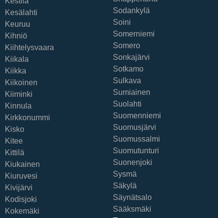
Kestilä
Sodankylä
Kesälahti
Soini
Keuruu
Somerniemi
Kihniö
Somero
Kiihtelysvaara
Sonkajärvi
Kiikala
Sotkamo
Kiikka
Sulkava
Kiikoinen
Sumiainen
Kiiminki
Suolahti
Kinnula
Suomenniemi
Kirkkonummi
Suomusjärvi
Kisko
Suomussalmi
Kitee
Suomutunturi
Kittilä
Suonenjoki
Kiukainen
Sysmä
Kiuruvesi
Säkylä
Kivijärvi
Säynätsalo
Kodisjoki
Sääksmäki
Kokemäki