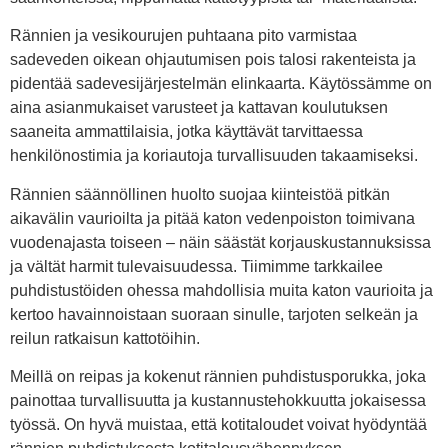
Rännien ja vesikourujen puhtaana pito varmistaa
sadeveden oikean ohjautumisen pois talosi rakenteista ja
pidentää sadevesijärjestelmän elinkaarta. Käytössämme on
aina asianmukaiset varusteet ja kattavan koulutuksen
saaneita ammattilaisia, jotka käyttävät tarvittaessa
henkilönostimia ja koriautoja turvallisuuden takaamiseksi.
Rännien säännöllinen huolto suojaa kiinteistöä pitkän
aikavälin vaurioilta ja pitää katon vedenpoiston toimivana
vuodenajasta toiseen – näin säästät korjauskustannuksissa
ja vältät harmit tulevaisuudessa. Tiimimme tarkkailee
puhdistustöiden ohessa mahdollisia muita katon vaurioita ja
kertoo havainnoistaan suoraan sinulle, tarjoten selkeän ja
reilun ratkaisun kattotöihin.
Meillä on reipas ja kokenut rännien puhdistusporukka, joka
painottaa turvallisuutta ja kustannustehokkuutta jokaisessa
työssä. On hyvä muistaa, että kotitaloudet voivat hyödyntää