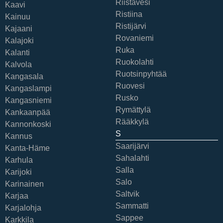
Riistavesi
Kaavi
Ristiina
Kainuu
Ristijärvi
Kajaani
Rovaniemi
Kalajoki
Ruka
Kalanti
Ruokolahti
Kalvola
Ruotsinpyhtää
Kangasala
Ruovesi
Kangaslampi
Rusko
Kangasniemi
Rymättylä
Kankaanpää
Rääkkylä
Kannonkoski
S
Kannus
Saarijärvi
Kanta-Häme
Sahalahti
Karhula
Salla
Karijoki
Salo
Karinainen
Saltvik
Karjaa
Sammatti
Karjalohja
Sappee
Karkkila