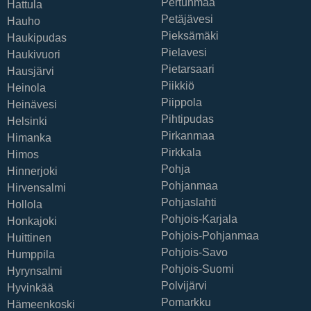
Pertunmaa
Hattula
Petäjävesi
Hauho
Pieksämäki
Haukipudas
Pielavesi
Haukivuori
Pietarsaari
Hausjärvi
Piikkiö
Heinola
Piippola
Heinävesi
Pihtipudas
Helsinki
Pirkanmaa
Himanka
Pirkkala
Himos
Pohja
Hinnerjoki
Pohjanmaa
Hirvensalmi
Pohjaslahti
Hollola
Pohjois-Karjala
Honkajoki
Pohjois-Pohjanmaa
Huittinen
Pohjois-Savo
Humppila
Pohjois-Suomi
Hyrynsalmi
Polvijärvi
Hyvinkää
Pomarkku
Hämeenkoski