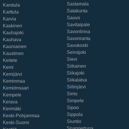
Sastamala
Karstula
Satakunta
Karttula
Sauvo
Karvia
Savitaipale
Kaskinen
Savonlinna
Kauhajoki
Savonranta
Kauhava
Savukoski
Kauniainen
Seinäjoki
Kaustinen
Sievi
Keitele
Siikainen
Kemi
Siikajoki
Kemijärvi
Siikalatva
Keminmaa
Siilinjärvi
Kemiönsaari
Simo
Kempele
Simpele
Kerava
Sipoo
Kerimäki
Sippola
Keski-Pohjanmaa
Siuntio
Keski-Suomi
Snappertuna