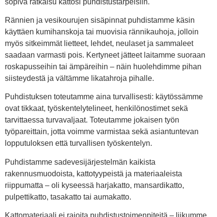
sopiva ratkaisu kattosi puhdistustarpeisiin.
Rännien ja vesikourujen sisäpinnat puhdistamme käsin
käyttäen kumihanskoja tai muovisia rännikauhoja, jolloin
myös sitkeimmät lietteet, lehdet, neulaset ja sammaleet
saadaan varmasti pois. Kertyneet jätteet laitamme suoraan
roskapusseihin tai ämpäreihin – näin huolehdimme pihan
siisteydestä ja vältämme likatahroja pihalle.
Puhdistuksen toteutamme aina turvallisesti: käytössämme
ovat tikkaat, työskentelytelineet, henkilönostimet sekä
tarvittaessa turvavaljaat. Toteutamme jokaisen työn
työpareittain, jotta voimme varmistaa sekä asiantuntevan
lopputuloksen että turvallisen työskentelyn.
Puhdistamme sadevesijärjestelmän kaikista
rakennusmuodoista, kattotyypeistä ja materiaaleista
riippumatta – oli kyseessä harjakatto, mansardikatto,
pulpettikatto, tasakatto tai aumakatto.
Kattomateriaali ei rajoita puhdistustoimenpiteitä – liikumme