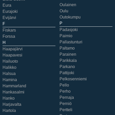
Oulainen
Eura
Oulu
Eurajoki
Outokumpu
Evijärvi
P
F
Padasjoki
Fiskars
Paimio
Forssa
Pallastunturi
H
Paltamo
Haapajärvi
Parainen
Haapavesi
Parikkala
Hailuoto
Parkano
Halikko
Pattijoki
Halsua
Pelkosenniemi
Hamina
Pello
Hammarland
Perho
Hankasalmi
Pernaja
Hanko
Perniö
Harjavalta
Pertteli
Hartola