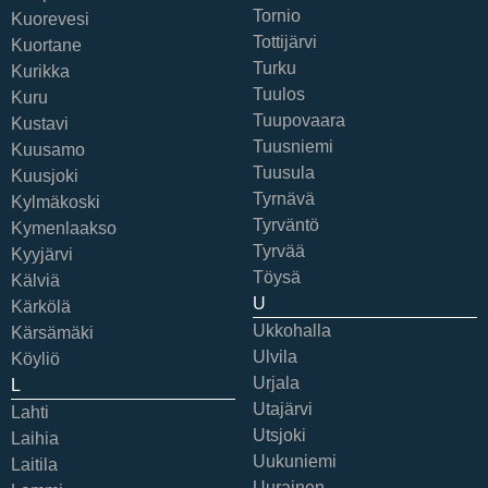
Tornio
Kuorevesi
Tottijärvi
Kuortane
Turku
Kurikka
Tuulos
Kuru
Tuupovaara
Kustavi
Tuusniemi
Kuusamo
Tuusula
Kuusjoki
Tyrnävä
Kylmäkoski
Tyrväntö
Kymenlaakso
Tyrvää
Kyyjärvi
Töysä
Kälviä
U
Kärkölä
Ukkohalla
Kärsämäki
Ulvila
Köyliö
Urjala
L
Utajärvi
Lahti
Utsjoki
Laihia
Uukuniemi
Laitila
Uurainen