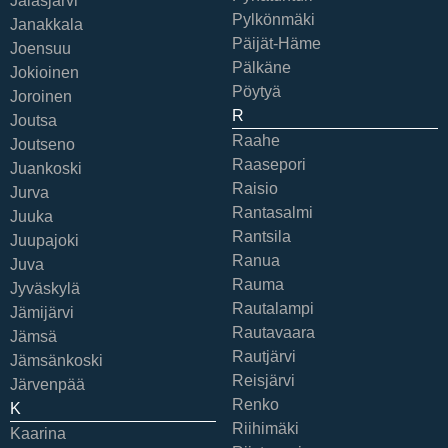
Jalasjärvi
Pylkönmäki
Janakkala
Päijät-Häme
Joensuu
Pälkäne
Jokioinen
Pöytyä
Joroinen
R
Joutsa
Raahe
Joutseno
Raasepori
Juankoski
Raisio
Jurva
Rantasalmi
Juuka
Rantsila
Juupajoki
Ranua
Juva
Rauma
Jyväskylä
Rautalampi
Jämijärvi
Rautavaara
Jämsä
Rautjärvi
Jämsänkoski
Reisjärvi
Järvenpää
Renko
K
Riihimäki
Kaarina