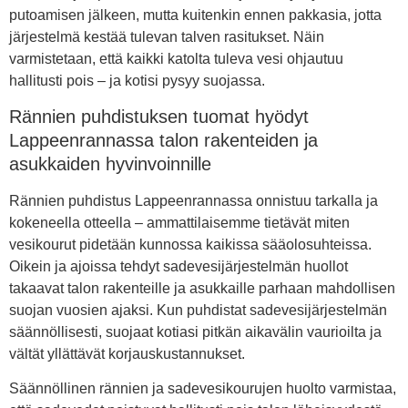
putoamisen jälkeen, mutta kuitenkin ennen pakkasia, jotta
järjestelmä kestää tulevan talven rasitukset. Näin
varmistetaan, että kaikki katolta tuleva vesi ohjautuu
hallitusti pois – ja kotisi pysyy suojassa.
Rännien puhdistuksen tuomat hyödyt
Lappeenrannassa talon rakenteiden ja
asukkaiden hyvinvoinnille
Rännien puhdistus Lappeenrannassa onnistuu tarkalla ja
kokeneella otteella – ammattilaisemme tietävät miten
vesikourut pidetään kunnossa kaikissa sääolosuhteissa.
Oikein ja ajoissa tehdyt sadevesijärjestelmän huollot
takaavat talon rakenteille ja asukkaille parhaan mahdollisen
suojan vuosien ajaksi. Kun puhdistat sadevesijärjestelmän
säännöllisesti, suojaat kotiasi pitkän aikavälin vaurioilta ja
vältät yllättävät korjauskustannukset.
Säännöllinen rännien ja sadevesikourujen huolto varmistaa,