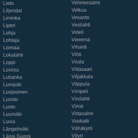
Vehmersalmi
Lieto
Velkua
Liljendal
Vesanto
Liminka
Vesilahti
Liperi
Veteli
Lohja
Vieremä
Lohtaja
Vihanti
Loimaa
Vihti
Lokalahti
Viiala
Loppi
Viitasaari
Loviisa
Viljakkala
Luhanka
Vilppula
Lumijoki
Vimpeli
Luopioinen
Virolahti
Luosto
Virrat
Luoto
Virtasalmi
Luumäki
Vuokatti
Luvia
Vähäkyrö
Längelmäki
Vöyri
Länsi-Suomi