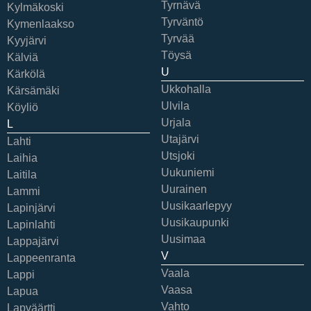
Tyrnävä
Kylmäkoski
Tyrväntö
Kymenlaakso
Tyrvää
Kyyjärvi
Töysä
Kälviä
U
Kärkölä
Ukkohalla
Kärsämäki
Ulvila
Köyliö
Urjala
L
Utajärvi
Lahti
Utsjoki
Laihia
Uukuniemi
Laitila
Uurainen
Lammi
Uusikaarlepyy
Lapinjärvi
Uusikaupunki
Lapinlahti
Uusimaa
Lappajärvi
V
Lappeenranta
Vaala
Lappi
Vaasa
Lapua
Vahto
Lapväärtti