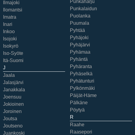
Punkaharju
Ilmajoki
Punkalaidun
Ilomantsi
Puolanka
Imatra
Puumala
Inari
Pyhtää
Inkoo
Pyhäjoki
Isojoki
Pyhäjärvi
Isokyrö
Pyhämaa
Iso-Syöte
Pyhäntä
Itä-Suomi
Pyhäranta
J
Pyhäselkä
Jaala
Pyhätunturi
Jalasjärvi
Pylkönmäki
Janakkala
Päijät-Häme
Joensuu
Pälkäne
Jokioinen
Pöytyä
Joroinen
R
Joutsa
Raahe
Joutseno
Raasepori
Juankoski