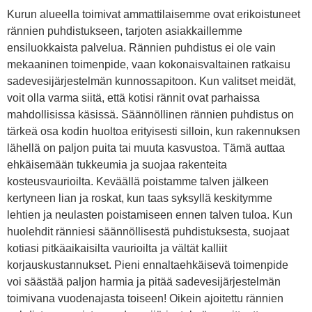
Kurun alueella toimivat ammattilaisemme ovat erikoistuneet
rännien puhdistukseen, tarjoten asiakkaillemme
ensiluokkaista palvelua. Rännien puhdistus ei ole vain
mekaaninen toimenpide, vaan kokonaisvaltainen ratkaisu
sadevesijärjestelmän kunnossapitoon. Kun valitset meidät,
voit olla varma siitä, että kotisi rännit ovat parhaissa
mahdollisissa käsissä. Säännöllinen rännien puhdistus on
tärkeä osa kodin huoltoa erityisesti silloin, kun rakennuksen
lähellä on paljon puita tai muuta kasvustoa. Tämä auttaa
ehkäisemään tukkeumia ja suojaa rakenteita
kosteusvaurioilta. Keväällä poistamme talven jälkeen
kertyneen lian ja roskat, kun taas syksyllä keskitymme
lehtien ja neulasten poistamiseen ennen talven tuloa. Kun
huolehdit ränniesi säännöllisestä puhdistuksesta, suojaat
kotiasi pitkäaikaisilta vaurioilta ja vältät kalliit
korjauskustannukset. Pieni ennaltaehkäisevä toimenpide
voi säästää paljon harmia ja pitää sadevesijärjestelmän
toimivana vuodenajasta toiseen! Oikein ajoitettu rännien