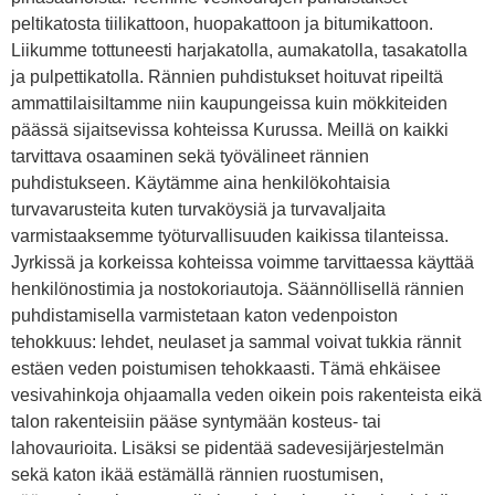
peltikatosta tiilikattoon, huopakattoon ja bitumikattoon.
Liikumme tottuneesti harjakatolla, aumakatolla, tasakatolla
ja pulpettikatolla. Rännien puhdistukset hoituvat ripeiltä
ammattilaisiltamme niin kaupungeissa kuin mökkiteiden
päässä sijaitsevissa kohteissa Kurussa. Meillä on kaikki
tarvittava osaaminen sekä työvälineet rännien
puhdistukseen. Käytämme aina henkilökohtaisia
turvavarusteita kuten turvaköysiä ja turvavaljaita
varmistaaksemme työturvallisuuden kaikissa tilanteissa.
Jyrkissä ja korkeissa kohteissa voimme tarvittaessa käyttää
henkilönostimia ja nostokoriautoja. Säännöllisellä rännien
puhdistamisella varmistetaan katon vedenpoiston
tehokkuus: lehdet, neulaset ja sammal voivat tukkia rännit
estäen veden poistumisen tehokkaasti. Tämä ehkäisee
vesivahinkoja ohjaamalla veden oikein pois rakenteista eikä
talon rakenteisiin pääse syntymään kosteus- tai
lahovaurioita. Lisäksi se pidentää sadevesijärjestelmän
sekä katon ikää estämällä rännien ruostumisen,