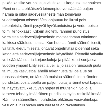
pitkäaikaisilta vaurioilta ja vältät kalliit korjauskustannukset.
Pieni ennaltaehkäisevä toimenpide voi säästää paljon
harmia ja pitää sadevesijärjestelmän toimivana
vuodenajasta toiseen! Vesi ohjautuu hallitusti pois
rakenteista, rännit pysyvät hyväkuntoisina ja vedenpoisto
toimii tehokkaasti. Oikein ajoitettu rännien puhdistus
varmistaa sadevesijärjestelmän moitteettoman toiminnan
kaikissa sääolosuhteissa. Kun huollat rännit säännöllisesti,
vältät tukkeutumisesta johtuvat ongelmat ja pidennät sekä
katon että sadevesijärjestelmän käyttöikää. Pienellä vaivalla
voit säästää suuria korjauskuluja ja pitää kotisi suojassa
vuoden ympäri! Erityisesti alueilla, joissa on runsaasti puita
tai muuta kasvustoa lähellä rakennusta tai jos alue on
runsassateinen, on tärkeää muistaa säännöllinen rännien
puhdistus. Jos alueella on paljon puita ja rännit ovat kapeat
tai näyttävät tukkeutuvan nopeasti muutenkin, voi olla
tarpeen tehdä ylimääräinen puhdistus myös keskellä kesää.
Rännien säännöllinen puhdistus ehkäisee vesivahinkoja:
vesi ohjautuu oikein eikä pääse talon rakenteisiin