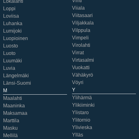
Vihti
Lokalahti
Viiala
Loppi
Viitasaari
Loviisa
Viljakkala
Luhanka
Vilppula
Lumijoki
Vimpeli
Luopioinen
Virolahti
Luosto
Virrat
Luoto
Virtasalmi
Luumäki
Vuokatti
Luvia
Vähäkyrö
Längelmäki
Vöyri
Länsi-Suomi
Y
M
Ylihärmä
Maalahti
Ylikiiminki
Maaninka
Ylistaro
Maksamaa
Ylitornio
Marttila
Ylivieska
Masku
Ylläs
Mellilä