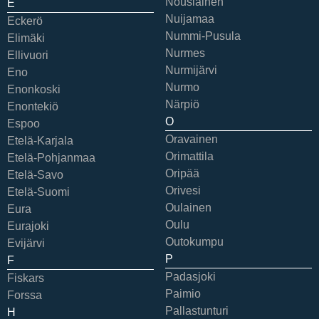
Nousiainen
E
Nuijamaa
Eckerö
Nummi-Pusula
Elimäki
Nurmes
Ellivuori
Nurmijärvi
Eno
Nurmo
Enonkoski
Närpiö
Enontekiö
O
Espoo
Oravainen
Etelä-Karjala
Orimattila
Etelä-Pohjanmaa
Oripää
Etelä-Savo
Orivesi
Etelä-Suomi
Oulainen
Eura
Oulu
Eurajoki
Outokumpu
Evijärvi
P
F
Padasjoki
Fiskars
Paimio
Forssa
Pallastunturi
H