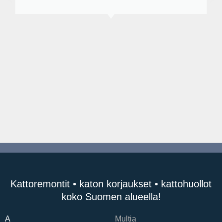
Kattoremontit • katon korjaukset • kattohuollot
koko Suomen alueella!
A
Multia