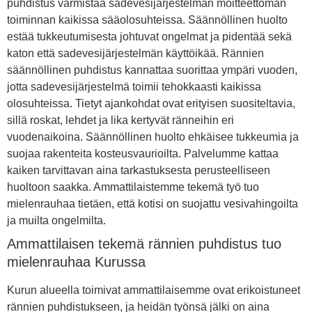
puhdistus varmistaa sadevesijärjestelmän moitteettoman
toiminnan kaikissa sääolosuhteissa. Säännöllinen huolto
estää tukkeutumisesta johtuvat ongelmat ja pidentää sekä
katon että sadevesijärjestelmän käyttöikää. Rännien
säännöllinen puhdistus kannattaa suorittaa ympäri vuoden,
jotta sadevesijärjestelmä toimii tehokkaasti kaikissa
olosuhteissa. Tietyt ajankohdat ovat erityisen suositeltavia,
sillä roskat, lehdet ja lika kertyvät ränneihin eri
vuodenaikoina. Säännöllinen huolto ehkäisee tukkeumia ja
suojaa rakenteita kosteusvaurioilta. Palvelumme kattaa
kaiken tarvittavan aina tarkastuksesta perusteelliseen
huoltoon saakka. Ammattilaistemme tekemä työ tuo
mielenrauhaa tietäen, että kotisi on suojattu vesivahingoilta
ja muilta ongelmilta.
Ammattilaisen tekemä rännien puhdistus tuo
mielenrauhaa Kurussa
Kurun alueella toimivat ammattilaisemme ovat erikoistuneet
rännien puhdistukseen, ja heidän työnsä jälki on aina