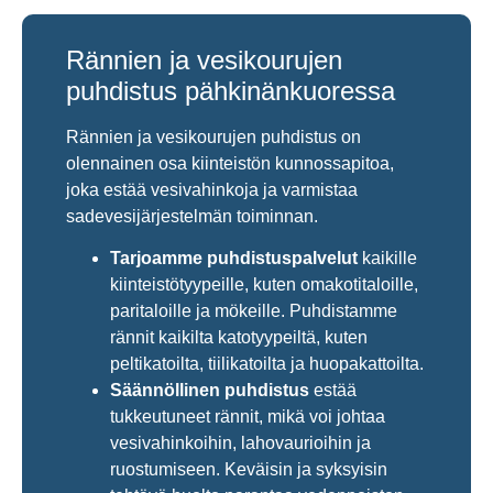
Rännien ja vesikourujen
puhdistus pähkinänkuoressa
Rännien ja vesikourujen puhdistus on
olennainen osa kiinteistön kunnossapitoa,
joka estää vesivahinkoja ja varmistaa
sadevesijärjestelmän toiminnan.
Tarjoamme puhdistuspalvelut
kaikille
kiinteistötyypeille, kuten omakotitaloille,
paritaloille ja mökeille. Puhdistamme
rännit kaikilta katotyypeiltä, kuten
peltikatoilta, tiilikatoilta ja huopakattoilta.
Säännöllinen puhdistus
estää
tukkeutuneet rännit, mikä voi johtaa
vesivahinkoihin, lahovaurioihin ja
ruostumiseen. Keväisin ja syksyisin