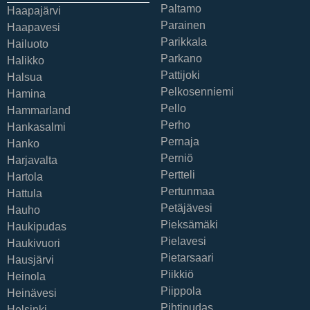
Paltamo
Haapajärvi
Parainen
Haapavesi
Parikkala
Hailuoto
Parkano
Halikko
Pattijoki
Halsua
Pelkosenniemi
Hamina
Pello
Hammarland
Perho
Hankasalmi
Pernaja
Hanko
Perniö
Harjavalta
Pertteli
Hartola
Pertunmaa
Hattula
Petäjävesi
Hauho
Pieksämäki
Haukipudas
Pielavesi
Haukivuori
Pietarsaari
Hausjärvi
Piikkiö
Heinola
Piippola
Heinävesi
Pihtipudas
Helsinki