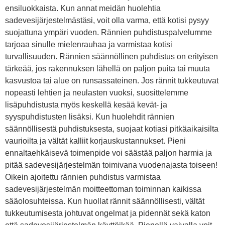
ensiluokkaista. Kun annat meidän huolehtia
sadevesijärjestelmästäsi, voit olla varma, että kotisi pysyy
suojattuna ympäri vuoden. Rännien puhdistuspalvelumme
tarjoaa sinulle mielenrauhaa ja varmistaa kotisi
turvallisuuden. Rännien säännöllinen puhdistus on erityisen
tärkeää, jos rakennuksen lähellä on paljon puita tai muuta
kasvustoa tai alue on runsassateinen. Jos rännit tukkeutuvat
nopeasti lehtien ja neulasten vuoksi, suosittelemme
lisäpuhdistusta myös keskellä kesää kevät- ja
syyspuhdistusten lisäksi. Kun huolehdit rännien
säännöllisestä puhdistuksesta, suojaat kotiasi pitkäaikaisilta
vaurioilta ja vältät kalliit korjauskustannukset. Pieni
ennaltaehkäisevä toimenpide voi säästää paljon harmia ja
pitää sadevesijärjestelmän toimivana vuodenajasta toiseen!
Oikein ajoitettu rännien puhdistus varmistaa
sadevesijärjestelmän moitteettoman toiminnan kaikissa
sääolosuhteissa. Kun huollat rännit säännöllisesti, vältät
tukkeutumisesta johtuvat ongelmat ja pidennät sekä katon