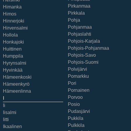
Pirkanmaa
Himanka
Pirkkala
Himos
Pohja
Hinnerjoki
Pohjanmaa
Hirvensalmi
Pohjaslahti
Hollola
Pohjois-Karjala
Honkajoki
Pohjois-Pohjanmaa
Huittinen
Pohjois-Savo
Humppila
Pohjois-Suomi
Hyrynsalmi
Polvijärvi
Hyvinkää
Pomarkku
Hämeenkoski
Pori
Hämeenkyrö
Pornainen
Hämeenlinna
Porvoo
I
Posio
Ii
Pudasjärvi
Iisalmi
Pukkila
Iitti
Pulkkila
Ikaalinen