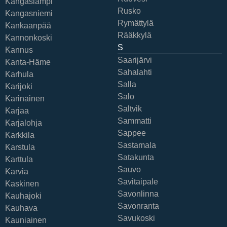
Kangaslampi
Rusko
Kangasniemi
Rymättylä
Kankaanpää
Rääkkylä
Kannonkoski
S
Kannus
Saarijärvi
Kanta-Häme
Sahalahti
Karhula
Salla
Karijoki
Salo
Karinainen
Saltvik
Karjaa
Sammatti
Karjalohja
Sappee
Karkkila
Sastamala
Karstula
Satakunta
Karttula
Sauvo
Karvia
Savitaipale
Kaskinen
Savonlinna
Kauhajoki
Savonranta
Kauhava
Savukoski
Kauniainen