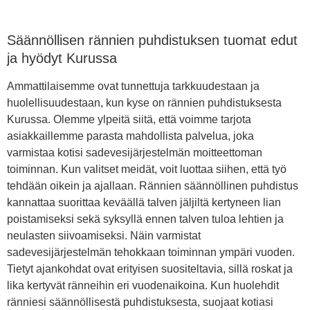
Säännöllisen rännien puhdistuksen tuomat edut
ja hyödyt Kurussa
Ammattilaisemme ovat tunnettuja tarkkuudestaan ja
huolellisuudestaan, kun kyse on rännien puhdistuksesta
Kurussa. Olemme ylpeitä siitä, että voimme tarjota
asiakkaillemme parasta mahdollista palvelua, joka
varmistaa kotisi sadevesijärjestelmän moitteettoman
toiminnan. Kun valitset meidät, voit luottaa siihen, että työ
tehdään oikein ja ajallaan. Rännien säännöllinen puhdistus
kannattaa suorittaa keväällä talven jäljiltä kertyneen lian
poistamiseksi sekä syksyllä ennen talven tuloa lehtien ja
neulasten siivoamiseksi. Näin varmistat
sadevesijärjestelmän tehokkaan toiminnan ympäri vuoden.
Tietyt ajankohdat ovat erityisen suositeltavia, sillä roskat ja
lika kertyvät ränneihin eri vuodenaikoina. Kun huolehdit
ränniesi säännöllisestä puhdistuksesta, suojaat kotiasi