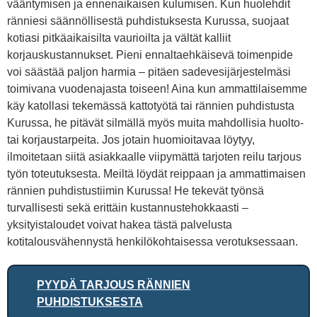
vääntymisen ja ennenaikaisen kulumisen. Kun huolehdit
ränniesi säännöllisestä puhdistuksesta Kurussa, suojaat
kotiasi pitkäaikaisilta vaurioilta ja vältät kalliit
korjauskustannukset. Pieni ennaltaehkäisevä toimenpide
voi säästää paljon harmia – pitäen sadevesijärjestelmäsi
toimivana vuodenajasta toiseen! Aina kun ammattilaisemme
käy katollasi tekemässä kattotyötä tai rännien puhdistusta
Kurussa, he pitävät silmällä myös muita mahdollisia huolto-
tai korjaustarpeita. Jos jotain huomioitavaa löytyy,
ilmoitetaan siitä asiakkaalle viipymättä tarjoten reilu tarjous
työn toteutuksesta. Meiltä löydät reippaan ja ammattimaisen
rännien puhdistustiimin Kurussa! He tekevät työnsä
turvallisesti sekä erittäin kustannustehokkaasti –
yksityistaloudet voivat hakea tästä palvelusta
kotitalousvähennystä henkilökohtaisessa verotuksessaan.
PYYDÄ TARJOUS RÄNNIEN
PUHDISTUKSESTA