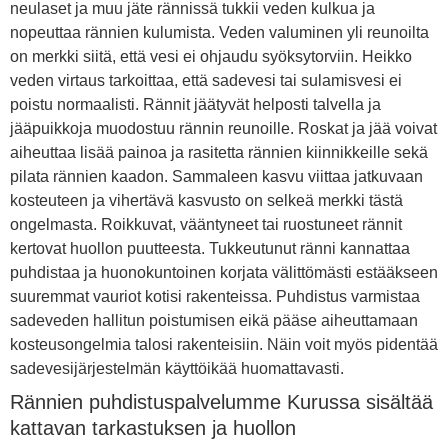
neulaset ja muu jäte rännissä tukkii veden kulkua ja
nopeuttaa rännien kulumista. Veden valuminen yli reunoilta
on merkki siitä, että vesi ei ohjaudu syöksytorviin. Heikko
veden virtaus tarkoittaa, että sadevesi tai sulamisvesi ei
poistu normaalisti. Rännit jäätyvät helposti talvella ja
jääpuikkoja muodostuu rännin reunoille. Roskat ja jää voivat
aiheuttaa lisää painoa ja rasitetta rännien kiinnikkeille sekä
pilata rännien kaadon. Sammaleen kasvu viittaa jatkuvaan
kosteuteen ja vihertävä kasvusto on selkeä merkki tästä
ongelmasta. Roikkuvat, vääntyneet tai ruostuneet rännit
kertovat huollon puutteesta. Tukkeutunut ränni kannattaa
puhdistaa ja huonokuntoinen korjata välittömästi estääkseen
suuremmat vauriot kotisi rakenteissa. Puhdistus varmistaa
sadeveden hallitun poistumisen eikä pääse aiheuttamaan
kosteusongelmia talosi rakenteisiin. Näin voit myös pidentää
sadevesijärjestelmän käyttöikää huomattavasti.
Rännien puhdistuspalvelumme Kurussa sisältää
kattavan tarkastuksen ja huollon