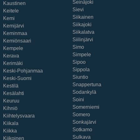
Seinäjoki
Kaustinen
Sievi
Keitele
Siikainen
Kemi
Siikajoki
Kemijärvi
Siikalatva
Keminmaa
Siilinjärvi
Kemiönsaari
Simo
Kempele
Simpele
Kerava
Sipoo
Kerimäki
Sippola
Keski-Pohjanmaa
Siuntio
Keski-Suomi
Snappertuna
Kestilä
Sodankylä
Kesälahti
Soini
Keuruu
Somerniemi
Kihniö
Somero
Kiihtelysvaara
Sonkajärvi
Kiikala
Sotkamo
Kiikka
Sulkava
Kiikoinen