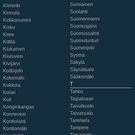
Sumiainen
Kiiminki
Suolahti
Kinnula
Suomenniemi
Kirkkonummi
Suomusjärvi
Kisko
Suomussalmi
Kitee
Suomutunturi
Kittilä
Suonenjoki
Kiukainen
Sysmä
Kiuruvesi
Säkylä
Kivijärvi
Säynätsalo
Kodisjoki
Sääksmäki
Kokemäki
T
Kokkola
Tahko
Kolari
Taipalsaari
Koli
Taivalkoski
Konginkangas
Taivassalo
Konnevesi
Tammela
Kontiolahti
Tampere
Kontiomäki
Tarvasjoki