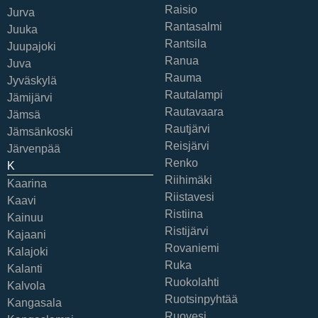
Raisio
Jurva
Rantasalmi
Juuka
Rantsila
Juupajoki
Ranua
Juva
Rauma
Jyväskylä
Rautalampi
Jämijärvi
Rautavaara
Jämsä
Rautjärvi
Jämsänkoski
Reisjärvi
Järvenpää
Renko
K
Riihimäki
Kaarina
Riistavesi
Kaavi
Ristiina
Kainuu
Ristijärvi
Kajaani
Rovaniemi
Kalajoki
Ruka
Kalanti
Ruokolahti
Kalvola
Ruotsinpyhtää
Kangasala
Ruovesi