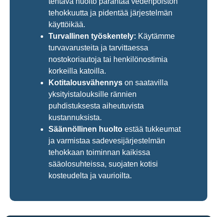
tehtävä huolto parantaa vedenpoiston
tehokkuutta ja pidentää järjestelmän
käyttöikää.
Turvallinen työskentely:
Käytämme
turvavarusteita ja tarvittaessa
nostokoriautoja tai henkilönostimia
korkeilla katoilla.
Kotitalousvähennys
on saatavilla
yksityistalouksille rännien
puhdistuksesta aiheutuvista
kustannuksista.
Säännöllinen huolto
estää tukkeumat
ja varmistaa sadevesijärjestelmän
tehokkaan toiminnan kaikissa
sääolosuhteissa, suojaten kotisi
kosteudelta ja vaurioilta.