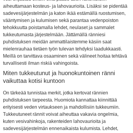
aiheuttamaan kosteus- ja lahovaurioita. Lisäksi se pidentää
sadevesijärjestelmän ja katon ikää estämällä ruostumisen,
vääntymisen ja kulumisen sekä parantaa vedenpoiston
tehokkuutta poistamalla lehdet, neulaset ja sammalet
tukkeutumasta järjestelmään. Jättämällä ränniesi
puhdistuksen meidän ammattilaistemme käsiin saat
mielenrauhaa tietäen työn tulevan tehdyksi laadukkaasti.
Meillä on tarvittava osaaminen sekä välineet hoitaa tehtävä
turvallisesti ilman riskiä vahingoista.
Miten tukkeutunut ja huonokuntoinen ränni
vaikuttaa kotisi kuntoon
On tärkeää tunnistaa merkit, jotka kertovat rännien
puhdistuksen tarpeesta. Huomiota kannattaa kiinnittää
erityisesti veden virtaukseen ja mahdollisiin tukkeumiin.
Tukkeutuneet rännit voivat aiheuttaa vakavia ongelmia,
kuten vesivahinkoja, rakenteiden lahovaurioita ja
sadevesijärjestelmän ennenaikaista kulumista. Lehdet,