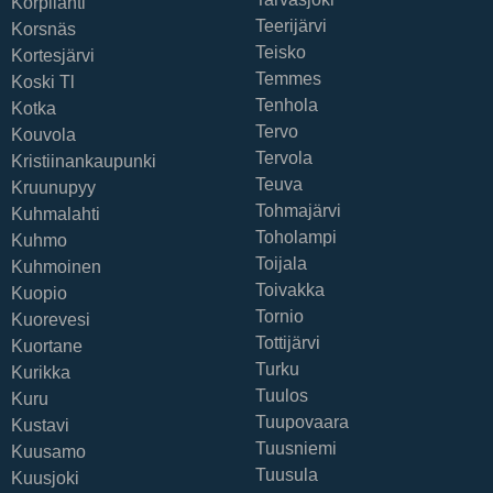
Korpilahti
Teerijärvi
Korsnäs
Teisko
Kortesjärvi
Temmes
Koski Tl
Tenhola
Kotka
Tervo
Kouvola
Tervola
Kristiinankaupunki
Teuva
Kruunupyy
Tohmajärvi
Kuhmalahti
Toholampi
Kuhmo
Toijala
Kuhmoinen
Toivakka
Kuopio
Tornio
Kuorevesi
Tottijärvi
Kuortane
Turku
Kurikka
Tuulos
Kuru
Tuupovaara
Kustavi
Tuusniemi
Kuusamo
Tuusula
Kuusjoki