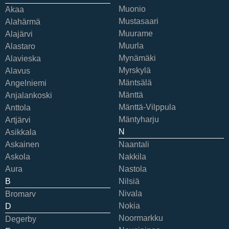
Muonio
Akaa
Mustasaari
Alahärmä
Muurame
Alajärvi
Muurla
Alastaro
Mynämäki
Alavieska
Myrskylä
Alavus
Mäntsälä
Angelniemi
Mänttä
Anjalankoski
Mänttä-Vilppula
Anttola
Mäntyharju
Artjärvi
N
Asikkala
Askainen
Naantali
Askola
Nakkila
Aura
Nastola
B
Nilsiä
Nivala
Bromarv
Nokia
D
Noormarkku
Degerby