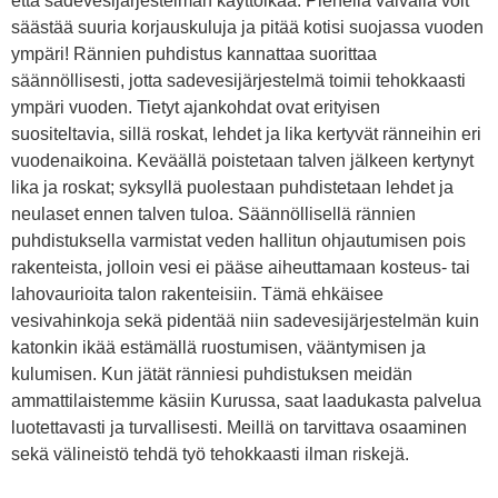
että sadevesijärjestelmän käyttöikää. Pienellä vaivalla voit
säästää suuria korjauskuluja ja pitää kotisi suojassa vuoden
ympäri! Rännien puhdistus kannattaa suorittaa
säännöllisesti, jotta sadevesijärjestelmä toimii tehokkaasti
ympäri vuoden. Tietyt ajankohdat ovat erityisen
suositeltavia, sillä roskat, lehdet ja lika kertyvät ränneihin eri
vuodenaikoina. Keväällä poistetaan talven jälkeen kertynyt
lika ja roskat; syksyllä puolestaan puhdistetaan lehdet ja
neulaset ennen talven tuloa. Säännöllisellä rännien
puhdistuksella varmistat veden hallitun ohjautumisen pois
rakenteista, jolloin vesi ei pääse aiheuttamaan kosteus- tai
lahovaurioita talon rakenteisiin. Tämä ehkäisee
vesivahinkoja sekä pidentää niin sadevesijärjestelmän kuin
katonkin ikää estämällä ruostumisen, vääntymisen ja
kulumisen. Kun jätät ränniesi puhdistuksen meidän
ammattilaistemme käsiin Kurussa, saat laadukasta palvelua
luotettavasti ja turvallisesti. Meillä on tarvittava osaaminen
sekä välineistö tehdä työ tehokkaasti ilman riskejä.