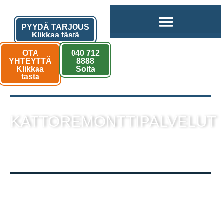
PYYDÄ TARJOUS
Klikkaa tästä
OTA
040 712
YHTEYTTÄ
8888
Klikkaa
Soita
tästä
KATTOREMONTTIPALVELUT
sekä muut kattotyöt laadukkaalla
toteutuksella!