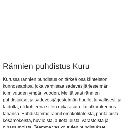
Rännien puhdistus Kuru
Kurussa rännien puhdistus on tärkeä osa kiinteistön
kunnossapitoa, joka varmistaa sadevesijärjestelmän
toimivuuden ympäri vuoden. Meiltä saat rännien
puhdistukset ja sadevesijärjestelmän huollot turvallisesti ja
taidolla, oli kohteena sitten mikä asuin- tai ulkorakennus
tahansa. Puhdistamme rännit omakotitaloista, paritaloista,
kesämökeistä, huviloista, autotalleista, varastoista ja
pihasaunoista. Teemme vesikourujen puhdistukset