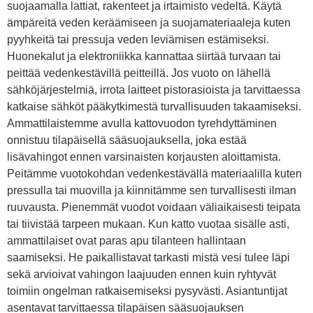
suojaamalla lattiat, rakenteet ja irtaimisto vedeltä. Käytä
ämpäreitä veden keräämiseen ja suojamateriaaleja kuten
pyyhkeitä tai pressuja veden leviämisen estämiseksi.
Huonekalut ja elektroniikka kannattaa siirtää turvaan tai
peittää vedenkestävillä peitteillä. Jos vuoto on lähellä
sähköjärjestelmiä, irrota laitteet pistorasioista ja tarvittaessa
katkaise sähköt pääkytkimestä turvallisuuden takaamiseksi.
Ammattilaistemme avulla kattovuodon tyrehdyttäminen
onnistuu tilapäisellä sääsuojauksella, joka estää
lisävahingot ennen varsinaisten korjausten aloittamista.
Peitämme vuotokohdan vedenkestävällä materiaalilla kuten
pressulla tai muovilla ja kiinnitämme sen turvallisesti ilman
ruuvausta. Pienemmät vuodot voidaan väliaikaisesti teipata
tai tiivistää tarpeen mukaan. Kun katto vuotaa sisälle asti,
ammattilaiset ovat paras apu tilanteen hallintaan
saamiseksi. He paikallistavat tarkasti mistä vesi tulee läpi
sekä arvioivat vahingon laajuuden ennen kuin ryhtyvät
toimiin ongelman ratkaisemiseksi pysyvästi. Asiantuntijat
asentavat tarvittaessa tilapäisen sääsuojauksen