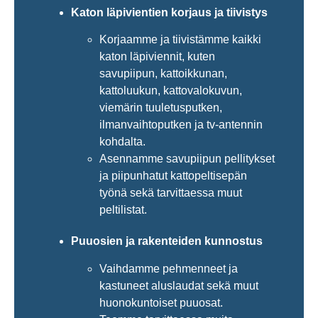
Katon läpivientien korjaus ja tiivistys
Korjaamme ja tiivistämme kaikki
katon läpiviennit, kuten
savupiipun, kattoikkunan,
kattoluukun, kattovalokuvun,
viemärin tuuletusputken,
ilmanvaihtoputken ja tv-antennin
kohdalta.
Asennamme savupiipun pellitykset
ja piipunhatut kattopeltisepän
työnä sekä tarvittaessa muut
peltilistat.
Puuosien ja rakenteiden kunnostus
Vaihdamme pehmenneet ja
kastuneet aluslaudat sekä muut
huonokuntoiset puuosat.