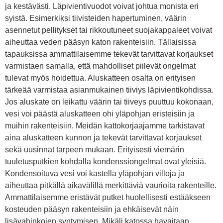
ja kestävästi. Läpivientivuodot voivat johtua monista eri
syistä. Esimerkiksi tiivisteiden hapertuminen, väärin
asennetut pellitykset tai rikkoutuneet suojakappaleet voivat
aiheuttaa veden pääsyn katon rakenteisiin. Tällaisissa
tapauksissa ammattilaisemme tekevät tarvittavat korjaukset
varmistaen samalla, että mahdolliset piilevät ongelmat
tulevat myös hoidettua. Aluskatteen osalta on erityisen
tärkeää varmistaa asianmukainen tiiviys läpivientikohdissa.
Jos aluskate on leikattu väärin tai tiiveys puuttuu kokonaan,
vesi voi päästä aluskatteen ohi yläpohjan eristeisiin ja
muihin rakenteisiin. Meidän kattokorjaajamme tarkistavat
aina aluskatteen kunnon ja tekevät tarvittavat korjaukset
sekä uusinnat tarpeen mukaan. Erityisesti viemärin
tuuletusputkien kohdalla kondenssiongelmat ovat yleisiä.
Kondensoituva vesi voi kastella yläpohjan villoja ja
aiheuttaa pitkällä aikavälillä merkittäviä vaurioita rakenteille.
Ammattilaisemme eristävät putket huolellisesti estääkseen
kosteuden pääsyn rakenteisiin ja ehkäisevät näin
lisävahinkojen syntymisen. Mikäli katossa havaitaan