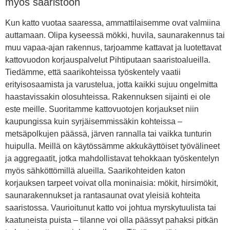
myös saaristoon
Kun katto vuotaa saaressa, ammattilaisemme ovat valmiina
auttamaan. Olipa kyseessä mökki, huvila, saunarakennus tai
muu vapaa-ajan rakennus, tarjoamme kattavat ja luotettavat
kattovuodon korjauspalvelut Pihtiputaan saaristoalueilla.
Tiedämme, että saarikohteissa työskentely vaatii
erityisosaamista ja varustelua, jotta kaikki sujuu ongelmitta
haastavissakin olosuhteissa. Rakennuksen sijainti ei ole
este meille. Suoritamme kattovuotojen korjaukset niin
kaupungissa kuin syrjäisemmissäkin kohteissa –
metsäpolkujen päässä, järven rannalla tai vaikka tunturin
huipulla. Meillä on käytössämme akkukäyttöiset työvälineet
ja aggregaatit, jotka mahdollistavat tehokkaan työskentelyn
myös sähköttömillä alueilla. Saarikohteiden katon
korjauksen tarpeet voivat olla moninaisia: mökit, hirsimökit,
saunarakennukset ja rantasaunat ovat yleisiä kohteita
saaristossa. Vaurioitunut katto voi johtua myrskytuulista tai
kaatuneista puista – tilanne voi olla päässyt pahaksi pitkän