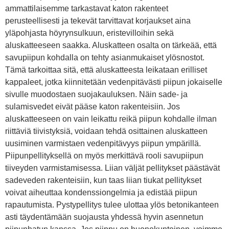
ammattilaisemme tarkastavat katon rakenteet
perusteellisesti ja tekevät tarvittavat korjaukset aina
yläpohjasta höyrynsulkuun, eristevilloihin sekä
aluskatteeseen saakka. Aluskatteen osalta on tärkeää, että
savupiipun kohdalla on tehty asianmukaiset ylösnostot.
Tämä tarkoittaa sitä, että aluskatteesta leikataan erilliset
kappaleet, jotka kiinnitetään vedenpitävästi piipun jokaiselle
sivulle muodostaen suojakauluksen. Näin sade- ja
sulamisvedet eivät pääse katon rakenteisiin. Jos
aluskatteeseen on vain leikattu reikä piipun kohdalle ilman
riittäviä tiivistyksiä, voidaan tehdä osittainen aluskatteen
uusiminen varmistaen vedenpitävyys piipun ympärillä.
Piipunpellityksellä on myös merkittävä rooli savupiipun
tiiveyden varmistamisessa. Liian väljät pellitykset päästävät
sadeveden rakenteisiin, kun taas liian tiukat pellitykset
voivat aiheuttaa kondenssiongelmia ja edistää piipun
rapautumista. Pystypellitys tulee ulottaa ylös betonikanteen
asti täydentämään suojausta yhdessä hyvin asennetun