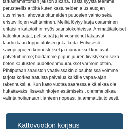
tarkastamattoman jakson aikana. Tästä syystä teemme
perusteellisia töitä kuten kastuneiden aluslautojen
uusiminen, lahovaurioituneiden puuosien vaihto sekä
eristevillojen vaihtaminen. Meiltä löytyy laaja osaaminen
erilaisiin kattotöihin myös saaristokohteissa. Ammattitaitoiset
katonkorjaajat, peltisepät ja kirvesmiehet takaavat
laadukkaan lopputuloksen joka kerta. Erityisesti
savupiippujen kunnostukset ja muuraukset kuuluvat
palveluihimme; hoidamme piipun juuren tiivistyksen sekä
betonikaulusten uudelleenmuuraukset varmoin ottein.
Pihtiputaan saariston vaativissakin olosuhteissa voimme
tarjota korkealaatuista palvelua kaikille vapaa-ajan
rakennuksille. Kun katto vuotaa saaressa eikä aikaa ole
hukattavaksi lisävahinkojen estämiseksi, olemme oikea
valinta hoitamaan tilanteen nopeasti ja ammattitaitoisesti.
Kattovuodon korjaus