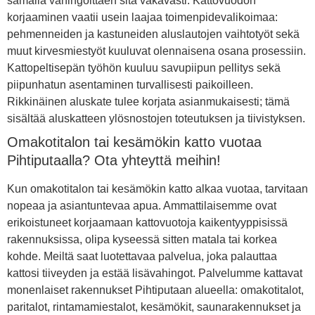
samalla vahingoittaen sitä vakavasti. Kattovuodon
korjaaminen vaatii usein laajaa toimenpidevalikoimaa:
pehmenneiden ja kastuneiden aluslautojen vaihtotyöt sekä
muut kirvesmiestyöt kuuluvat olennaisena osana prosessiin.
Kattopeltisepän työhön kuuluu savupiipun pellitys sekä
piipunhatun asentaminen turvallisesti paikoilleen.
Rikkinäinen aluskate tulee korjata asianmukaisesti; tämä
sisältää aluskatteen ylösnostojen toteutuksen ja tiivistyksen.
Omakotitalon tai kesämökin katto vuotaa
Pihtiputaalla? Ota yhteyttä meihin!
Kun omakotitalon tai kesämökin katto alkaa vuotaa, tarvitaan
nopeaa ja asiantuntevaa apua. Ammattilaisemme ovat
erikoistuneet korjaamaan kattovuotoja kaikentyyppisissä
rakennuksissa, olipa kyseessä sitten matala tai korkea
kohde. Meiltä saat luotettavaa palvelua, joka palauttaa
kattosi tiiveyden ja estää lisävahingot. Palvelumme kattavat
monenlaiset rakennukset Pihtiputaan alueella: omakotitalot,
paritalot, rintamamiestalot, kesämökit, saunarakennukset ja