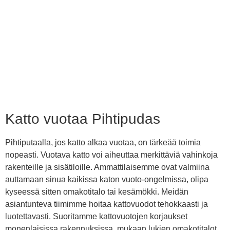
Katto vuotaa Pihtipudas
Pihtiputaalla, jos katto alkaa vuotaa, on tärkeää toimia
nopeasti. Vuotava katto voi aiheuttaa merkittäviä vahinkoja
rakenteille ja sisätiloille. Ammattilaisemme ovat valmiina
auttamaan sinua kaikissa katon vuoto-ongelmissa, olipa
kyseessä sitten omakotitalo tai kesämökki. Meidän
asiantunteva tiimimme hoitaa kattovuodot tehokkaasti ja
luotettavasti. Suoritamme kattovuotojen korjaukset
monenlaisissa rakennuksissa, mukaan lukien omakotitalot,