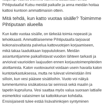
Pihtiputaalla! Kutsu meidät paikalle ja anna meidän hoitaa
kattosi kuntoon ammattimaisin ottein.
Mitä tehdä, kun katto vuotaa sisälle? Toimimme
Pihtiputaan alueella
Kun katto vuotaa sisälle, on tärkeää toimia nopeasti ja
tehokkaasti. Ammattilaisemme Pihtiputaalla tarjoavat
kokonaisvaltaista palvelua kattovuotojen korjaamiseen,
mikä takaa laadukkaan lopputuloksen. Meidän
asiantuntijamme paikallistavat vuodon lähteen tarkasti ja
arvioivat vaurioiden laajuuden ennen korjaustoimenpiteiden
aloittamista. Katon vuotovauriot voidaan usein havaita katon
kuntotarkastuksessa, mutta ne tulevat viimeistään ilmi
silloin, kun vesi pääsee sisätiloihin. Vuoto voi näkyä
tummentumina sisäkatossa tai seinissä sekä maalin ja
tapetin kupruiluna. Vesi saattaa myös valua suoraan lattialle
esimerkiksi valaisimen tai kattoikkunan kohdalta.
Ensisijaisesti tulee estää lisävahinkojen syntyminen