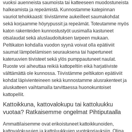
vuoksi auenneista saumoista tai katteeseen muodostuneista
halkeamista ja repeämistä. Kunnostamme katepinnan
vauriot tehokkaasti: tiivistämme aukeilleet saumakohdat
sekä korjaamme höyrypussit ja repeämät. Toteutamme myös
katon rakenteiden kunnostustyöt uusimalla kastuneet
otsalaudat sekä aluslaudoituksen tarpeen mukaan.
Peltikaton kohdalla vuodon syynä voivat olla epätiiviit
saumat lämpöelämisen seurauksena tai hapertuneet
kateruuvien tiivisteet sekä ylös pumppautuneet naulat.
Ruoste voi aiheuttaa reikiä kattopeltiin eikä harjatiiviste
välttämättä ole kunnossa. Tiivistämme peltikaton epätiiviit
kohdat läpivienteineen sekä kunnostamme alusrakenteet ja
aluskatteen vaihtamalla tarvittaessa huonokuntoiset
kattopellit.
Kattoikkuna, kattovalokupu tai kattoluukku
vuotaa? Ratkaisemme ongelmat Pihtiputaalla
Ammattilaisemme ovat erikoistuneet kattoikkunoiden,
kattovalokuvujen ja kattoluukkujen vuotokorjauksiin. Olipa