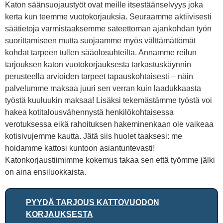
Katon säänsuojaustyöt ovat meille itsestäänselvyys joka
kerta kun teemme vuotokorjauksia. Seuraamme aktiivisesti
säätietoja varmistaaksemme sateettoman ajankohdan työn
suorittamiseen mutta suojaamme myös välttämättömät
kohdat tarpeen tullen sääolosuhteilta. Annamme reilun
tarjouksen katon vuotokorjauksesta tarkastuskäynnin
perusteella arvioiden tarpeet tapauskohtaisesti – näin
palvelumme maksaa juuri sen verran kuin laadukkaasta
työstä kuuluukin maksaa! Lisäksi tekemästämme työstä voi
hakea kotitalousvähennystä henkilökohtaisessa
verotuksessa eikä rahoituksen hakeminenkaan ole vaikeaa
kotisivujemme kautta. Jätä siis huolet taaksesi: me
hoidamme kattosi kuntoon asiantuntevasti!
Katonkorjaustiimimme kokemus takaa sen että työmme jälki
on aina ensiluokkaista.
PYYDÄ TARJOUS KATTOVUODON
KORJAUKSESTA