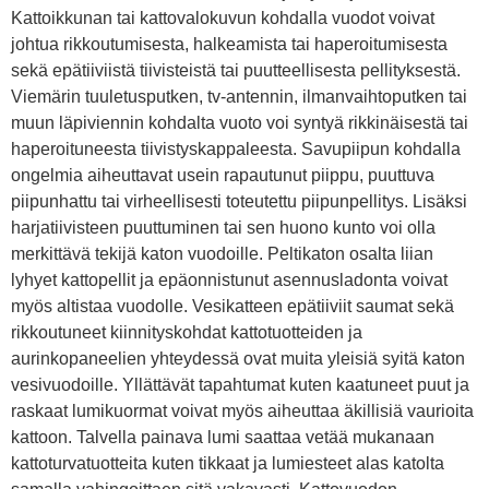
Kattoikkunan tai kattovalokuvun kohdalla vuodot voivat
johtua rikkoutumisesta, halkeamista tai haperoitumisesta
sekä epätiiviistä tiivisteistä tai puutteellisesta pellityksestä.
Viemärin tuuletusputken, tv-antennin, ilmanvaihtoputken tai
muun läpiviennin kohdalta vuoto voi syntyä rikkinäisestä tai
haperoituneesta tiivistyskappaleesta. Savupiipun kohdalla
ongelmia aiheuttavat usein rapautunut piippu, puuttuva
piipunhattu tai virheellisesti toteutettu piipunpellitys. Lisäksi
harjatiivisteen puuttuminen tai sen huono kunto voi olla
merkittävä tekijä katon vuodoille. Peltikaton osalta liian
lyhyet kattopellit ja epäonnistunut asennusladonta voivat
myös altistaa vuodolle. Vesikatteen epätiiviit saumat sekä
rikkoutuneet kiinnityskohdat kattotuotteiden ja
aurinkopaneelien yhteydessä ovat muita yleisiä syitä katon
vesivuodoille. Yllättävät tapahtumat kuten kaatuneet puut ja
raskaat lumikuormat voivat myös aiheuttaa äkillisiä vaurioita
kattoon. Talvella painava lumi saattaa vetää mukanaan
kattoturvatuotteita kuten tikkaat ja lumiesteet alas katolta