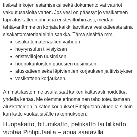
lisävahinkojen estämiseksi sekä dokumentoivat vauriot
vakuutusasioita varten. Jos vesi on päässyt jo vesikatteen
läpi aluskatteen ohi aina eristevilloihin asti, meidän
tehtävänämme on korjata kaikki tarvittava vesikatteesta aina
sisäkattomateriaaleihin saakka. Tämä sisältää mm.:
sisäkattomateriaalien vaihdon
höyrynsulun tiivistyksen
eristevillojen uusimisen
huonokuntoisten puuosien uusimisen
aluskatteen sekä läpivientien korjauksen ja tiivistyksen
vesikatteen korjauksen.
Ammattilaistemme avulla saat kaiken kattavasti hoidettua
yhdellä kertaa. Me olemme erinomainen taho toteuttamaan
aluskatteiden ja katon korjaukset Pihtiputaan alueella silloin
kun katto vuotaa sisälle rakennukseen.
Huopakatto, bitumikatto, peltikatto tai tiilikatto
vuotaa Pihtiputaalla – apua saatavilla