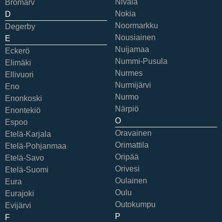
Nivala
Bromarv
Nokia
D
Noormarkku
Degerby
Nousiainen
E
Nuijamaa
Eckerö
Nummi-Pusula
Elimäki
Nurmes
Ellivuori
Nurmijärvi
Eno
Nurmo
Enonkoski
Närpiö
Enontekiö
O
Espoo
Oravainen
Etelä-Karjala
Orimattila
Etelä-Pohjanmaa
Oripää
Etelä-Savo
Orivesi
Etelä-Suomi
Oulainen
Eura
Oulu
Eurajoki
Outokumpu
Evijärvi
P
F