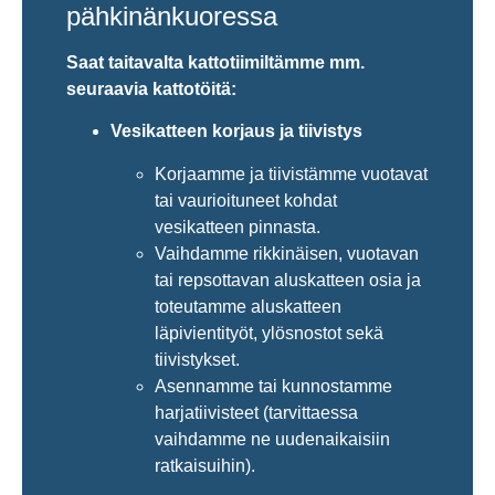
pähkinänkuoressa
Saat taitavalta kattotiimiltämme mm.
seuraavia kattotöitä:
Vesikatteen korjaus ja tiivistys
Korjaamme ja tiivistämme vuotavat
tai vaurioituneet kohdat
vesikatteen pinnasta.
Vaihdamme rikkinäisen, vuotavan
tai repsottavan aluskatteen osia ja
toteutamme aluskatteen
läpivientityöt, ylösnostot sekä
tiivistykset.
Asennamme tai kunnostamme
harjatiivisteet (tarvittaessa
vaihdamme ne uudenaikaisiin
ratkaisuihin).