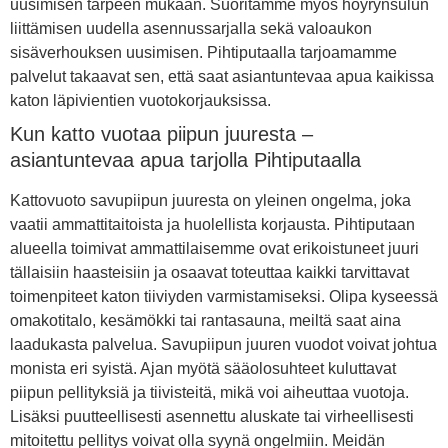
uusimisen tarpeen mukaan. Suoritamme myös höyrynsulun
liittämisen uudella asennussarjalla sekä valoaukon
sisäverhouksen uusimisen. Pihtiputaalla tarjoamamme
palvelut takaavat sen, että saat asiantuntevaa apua kaikissa
katon läpivientien vuotokorjauksissa.
Kun katto vuotaa piipun juuresta –
asiantuntevaa apua tarjolla Pihtiputaalla
Kattovuoto savupiipun juuresta on yleinen ongelma, joka
vaatii ammattitaitoista ja huolellista korjausta. Pihtiputaan
alueella toimivat ammattilaisemme ovat erikoistuneet juuri
tällaisiin haasteisiin ja osaavat toteuttaa kaikki tarvittavat
toimenpiteet katon tiiviyden varmistamiseksi. Olipa kyseessä
omakotitalo, kesämökki tai rantasauna, meiltä saat aina
laadukasta palvelua. Savupiipun juuren vuodot voivat johtua
monista eri syistä. Ajan myötä sääolosuhteet kuluttavat
piipun pellityksiä ja tiivisteitä, mikä voi aiheuttaa vuotoja.
Lisäksi puutteellisesti asennettu aluskate tai virheellisesti
mitoitettu pellitys voivat olla syynä ongelmiin. Meidän