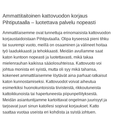
Ammattitaitoinen kattovuodon korjaus
Pihtiputaalla – luotettava palvelu nopeasti
Ammattilaisemme ovat tunnettuja erinomaisista kattovuodon
korjaustaidoistaan Pihtiputaalla. Olipa kyseessä pieni tihku
tai suurempi vuoto, meillä on osaaminen ja välineet hoitaa
työ laadukkaasti ja tehokkaasti. Meidän avullamme saat
katon kuntoon nopeasti ja luotettavasti, mikä takaa
mielenrauhan kaikissa sääolosuhteissa. Kattovuoto voi
johtua monista eri syistä, mutta oli syy mikä tahansa,
kokeneet ammattilaisemme löytävät aina parhaat ratkaisut
katon kunnostamiseksi. Kattovuodot voivat aiheutua
esimerkiksi huonokuntoisista tiivisteistä, rikkoutuneista
kattoikkunoista tai hapertuneesta piipunpellityksestä.
Meidän asiantuntijamme kartoittavat ongelman juurisyyt ja
tarjoavat juuri sinun katollesi sopivat korjaukset. Katto
saattaa vuotaa useista eri kohdista ja syistä johtuen.