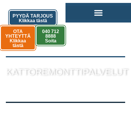
PYYDÄ TARJOUS
Klikkaa tästä
OTA
040 712
YHTEYTTÄ
8888
Klikkaa
Soita
tästä
KATTOREMONTTIPALVELUT
sekä muut kattotyöt laadukkaalla
toteutuksella!