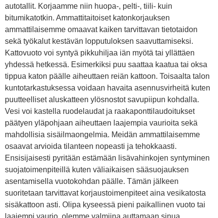
autotallit. Korjaamme niin huopa-, pelti-, tiili- kuin
bitumikatotkin. Ammattitaitoiset katonkorjauksen
ammattilaisemme omaavat kaiken tarvittavan tietotaidon
sekä työkalut kestävän lopputuloksen saavuttamiseksi.
Kattovuoto voi syntyä pikkuhiljaa iän myötä tai yllättäen
yhdessä hetkessä. Esimerkiksi puu saattaa kaatua tai oksa
tippua katon päälle aiheuttaen reiän kattoon. Toisaalta talon
kuntotarkastuksessa voidaan havaita asennusvirheitä kuten
puutteelliset aluskatteen ylösnostot savupiipun kohdalla.
Vesi voi kastella ruodelaudat ja raakaponttilaudoitukset
päätyen yläpohjaan aiheuttaen laajempia vaurioita sekä
mahdollisia sisäilmaongelmia. Meidän ammattilaisemme
osaavat arvioida tilanteen nopeasti ja tehokkaasti.
Ensisijaisesti pyritään estämään lisävahinkojen syntyminen
suojatoimenpiteillä kuten väliaikaisen sääsuojauksen
asentamisella vuotokohdan päälle. Tämän jälkeen
suoritetaan tarvittavat korjaustoimenpiteet aina vesikatosta
sisäkattoon asti. Olipa kyseessä pieni paikallinen vuoto tai
laajempi vaurio, olemme valmiina auttamaan sinua