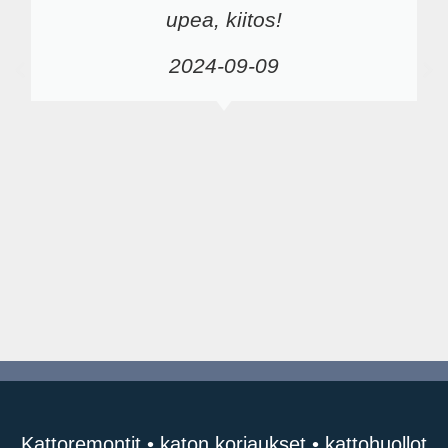
upea, kiitos!
2024-09-09
Kattoremontit • katon korjaukset • kattohuollot