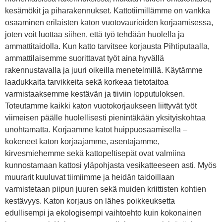
kesämökit ja piharakennukset. Kattotiimillämme on vankka
osaaminen erilaisten katon vuotovaurioiden korjaamisessa,
joten voit luottaa siihen, että työ tehdään huolella ja
ammattitaidolla. Kun katto tarvitsee korjausta Pihtiputaalla,
ammattilaisemme suorittavat työt aina hyvällä
rakennustavalla ja juuri oikeilla menetelmillä. Käytämme
laadukkaita tarvikkeita sekä korkeaa tietotaitoa
varmistaaksemme kestävän ja tiiviin lopputuloksen.
Toteutamme kaikki katon vuotokorjaukseen liittyvät työt
viimeisen päälle huolellisesti pienintäkään yksityiskohtaa
unohtamatta. Korjaamme katot huippuosaamisella –
kokeneet katon korjaajamme, asentajamme,
kirvesmiehemme sekä kattopeltisepät ovat valmiina
kunnostamaan kattosi yläpohjasta vesikatteeseen asti. Myös
muurarit kuuluvat tiimiimme ja heidän taidoillaan
varmistetaan piipun juuren sekä muiden kriittisten kohtien
kestävyys. Katon korjaus on lähes poikkeuksetta
edullisempi ja ekologisempi vaihtoehto kuin kokonainen