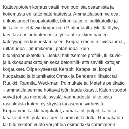
Kattovuotojen korjaus vaatii monipuolista osaamista ja
kokemusta eri kattomateriaaleista. Ammattilaisemme ovat
erikoistuneet huopakatoille, bitumikatoille, peltikatoille ja
tiilikatoille tehtäviin korjauksiin Pihtiputaalla. Meiltä löytyy
tarvittava asiantuntemus ja työkalut kaikkien näiden
katetyyppien kunnostamiseen. Korjaamme niin tiivissauma-,
rullahuopa-, bitumikermi-, palahuopa- kuin
bitumipaanukatotkin. Lisäksi hallitsemme profiili-, tiilikuvio-
ja lukkosaumakattojen sekä betonitiili- että savitiilikattojen
korjaukset. Olipa kyseessä Kerabit, Katepal tai Icopal
huopakatto ja bitumikatto; Ormax ja Benders tiilikatto; tai
Ruukki, Rannila, Weckman, Poimukate tai Metehe peltikatto
– ammattilaisemme hoitavat työn laadukkaasti. Katon vuodot
voivat johtua monesta syystä: vanhuudesta, ulkoisista
rasituksista kuten myrskyistä tai asennusvirheistä.
Korjaamme kaikki harjakatot, aumakatot, pulpettikatot ja
tasakatot Pihtiputaan alueella ammattitaidolla. Huopakaton
tai bitumikaton vuoto voi johtua esimerkiksi sammaleen