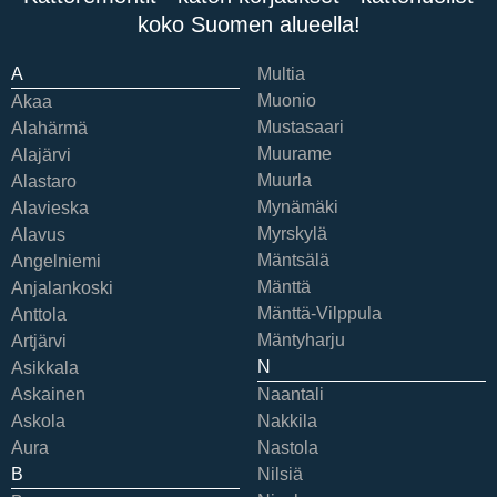
koko Suomen alueella!
A
Multia
Muonio
Akaa
Mustasaari
Alahärmä
Muurame
Alajärvi
Muurla
Alastaro
Mynämäki
Alavieska
Myrskylä
Alavus
Mäntsälä
Angelniemi
Mänttä
Anjalankoski
Mänttä-Vilppula
Anttola
Mäntyharju
Artjärvi
N
Asikkala
Askainen
Naantali
Askola
Nakkila
Aura
Nastola
B
Nilsiä