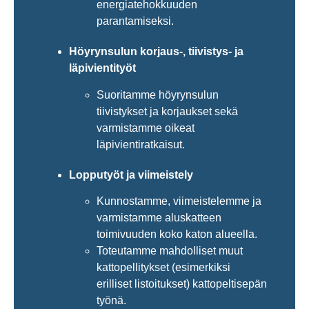
energiatehokkuuden
parantamiseksi.
Höyrynsulun korjaus-, tiivistys- ja
läpivientityöt
Suoritamme höyrynsulun
tiivistykset ja korjaukset sekä
varmistamme oikeat
läpivientiratkaisut.
Lopputyöt ja viimeistely
Kunnostamme, viimeistelemme ja
varmistamme aluskatteen
toimivuuden koko katon alueella.
Toteutamme mahdolliset muut
kattopellitykset (esimerkiksi
erilliset listoitukset) kattopeltisepän
työnä.