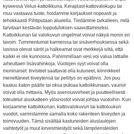
kyseessä Velux-kattoikkuna, Keraplast-kattovalokupu tai
muu vastaava tuote, hoidamme korjaukset nopeasti ja
tehokkaasti Pihtiputaan alueella. Tiedämme tarkalleen, mitä
tarvitaan kestävän lopputuloksen saavuttamiseksi.
Kattoikkunan tai valokuvun ongelmat voivat näkyä monin eri
tavoin. Tummentumat karmeissa tai sisäverhouksessa sekä
lasissa olevat säröt ja halkeamat ovat merkkejä siitä, että
kaikki ei ole kunnossa. Pahimmillaan vesi voi valua lattialle
aiheuttaen lisävahinkoja. Vuotojen syyt voivat olla
moninaiset: tiivisteet saattavat olla kuluneet, kiinnikkeet
menettäneet tiiveytensä tai pellitys on epätiivis. Jos puu
kaatuu katon päälle tai oksa putoaa kattoikkunaan, vauriot
voivat olla mittavia. Myös asennusvirheet ja puutteellisesti
toteutetut aluskatteen ylösnostot voivat johtaa vuotoihin. Kun
korjaamme kattoikkunan, kattovalokuvun tai kattoluukun
vuodot, varmistamme samalla koko rakenteen tiiveyden ja
toimivuuden. Tämä sisältää kastuneiden aluslautojen
vaihtotyöt ja muut kirvesmiestyöt sekä lämpöeristeiden