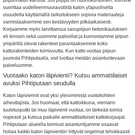
piipunhatun kanssa. Jos piippu on huonokuntoinen, voimme
suorittaa uudelleenmuuraustöitä katon yläpuoliselta
osuudelta käyttämällä tarkoitukseen sopivia materiaaleja
varmistaaksemme sen kestävyyden pitkäaikaisesti.
Korjaamme myös tarvittaessa savupiipun betonikauluksen
eli lenssin sekä uusimme palovillat ja kunnostamme piipun
ympärillä olevat rakenteet parantaaksemme koko
kattorakenteiden toimivuutta. Kun katto vuotaa piipun
juuresta Pihtiputaalla, voit luottaa meidän asiantuntevaan
palveluumme.
Vuotaako katon läpivienti? Kutsu ammattilaiset
avuksi Pihtiputaan seudulla
Katon läpiviennit ovat yksi yleisimmistä vuotokohtien
aiheuttajista. Jos huomaat, että kattoikkuna, viemärin
tuuletusputki tai muu läpivienti vuotaa, on tärkeää toimia
nopeasti ja kutsua paikalle ammattitaitoiset kattokorjaajat.
Pihtiputaan alueella toimivat asiantuntijamme osaavat
hoitaa kaikki katon läpivientiin liittyvät ongelmat tehokkaasti