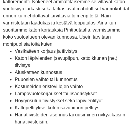
kattoremontti. Kokeneet ammattilaisemme selvittävät katon
vuotosyyn tarkasti sekä tarkastavat mahdolliset vauriokohdat
ennen kuin ehdottavat tarvittavia toimenpiteitä. Näin
varmistetaan laadukas ja kestävä lopputulos. Aina kun
suoritamme katon korjauksia Pihtiputaalla, varmistamme
koko vuotoalueen olevan kunnossa. Usein tarvitaan
monipuolisia töitä kuten:
Vesikatteen korjaus ja tiivistys
Katon läpivientien (savupiipun, kattoikkunan jne.)
tiivistys
Aluskatteen kunnostus
Puuosien vaihto tai kunnostus
Kastuneiden eristevillojen vaihto
Lämpövuotokorjaukset tai lisäeristykset
Höyrynsulun tiivistykset sekä läpivientityöt
Kattopellitykset kuten savupiipun pellitys
Harjatiivisteiden asennus tai uusiminen nykyaikaisiin
harjatiivisteisiin.