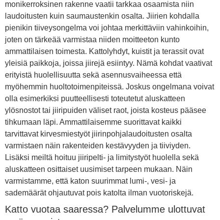
monikerroksinen rakenne vaatii tarkkaa osaamista niin
laudoitusten kuin saumaustenkin osalta. Jiirien kohdalla
pienikin tiiveysongelma voi johtaa merkittäviin vahinkoihin,
joten on tärkeää varmistaa niiden moitteeton kunto
ammattilaisen toimesta. Kattolyhdyt, kuistit ja terassit ovat
yleisiä paikkoja, joissa jiirejä esiintyy. Nämä kohdat vaativat
erityistä huolellisuutta sekä asennusvaiheessa että
myöhemmin huoltotoimenpiteissä. Joskus ongelmana voivat
olla esimerkiksi puutteellisesti toteutetut aluskatteen
ylösnostot tai jiiripuiden väliset raot, joista kosteus pääsee
tihkumaan läpi. Ammattilaisemme suorittavat kaikki
tarvittavat kirvesmiestyöt jiirinpohjalaudoitusten osalta
varmistaen näin rakenteiden kestävyyden ja tiiviyden.
Lisäksi meiltä hoituu jiiripelti- ja limitystyöt huolella sekä
aluskatteen osittaiset uusimiset tarpeen mukaan. Näin
varmistamme, että katon suurimmat lumi-, vesi- ja
sademäärät ohjautuvat pois katolta ilman vuotoriskejä.
Katto vuotaa saaressa? Palvelumme ulottuvat