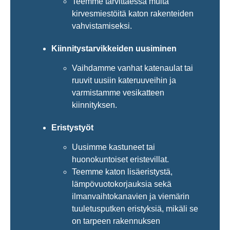
Teemme tarvittaessa muita
kirvesmiestöitä katon rakenteiden
vahvistamiseksi.
Kiinnitystarvikkeiden uusiminen
Vaihdamme vanhat katenaulat tai
ruuvit uusiin kateruuveihin ja
varmistamme vesikatteen
kiinnityksen.
Eristystyöt
Uusimme kastuneet tai
huonokuntoiset eristevillat.
Teemme katon lisäeristystä,
lämpövuotokorjauksia sekä
ilmanvaihtokanavien ja viemärin
tuuletusputken eristyksiä, mikäli se
on tarpeen rakennuksen