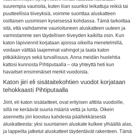
suurempia vaurioita, kuten liian suuriksi leikattuja reikiä tai
puutteellisia tiiveyksiä, voimme suorittaa aluskatteen
osittaisen uusimisen kyseisessä kohdassa. Tämä tarkoittaa
sitä, että vaihdamme vaurioituneen aluskatteen uuteen ja
varmistamme sen täydellisen tiiveyden kaikilta osin. Kun
katon läpiviennit korjataan ajoissa oikeilla menetelmillä,
voidaan välttää laajemmat vahingot ja taata katon
pitkäikäisyys sekä turvallisuus. Anna meidän huolehtia
kattosi kunnosta Pihtiputaalla – ota yhteyttä heti kun
havaitset ensimmäiset merkit vuodoista.
Katon jiiri eli sisätaitekohtien vuodot korjataan
tehokkaasti Pihtiputaalla
Jiirit, eli katon sisätaitteet, ovat erityisen alttiita vuodoille,
sillä ne keräävät suuria määriä vettä ja lunta. Oikein
asennettu jiiri koostuu kahdesta päällekkäisestä
aluskatteesta: yksi suuntainen aluskate kulkee ylhäältä alas,
ja lappeilta jatketut aluskatteet täydentävät rakenteen. Tämä