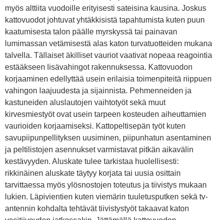
myös alttiita vuodoille erityisesti sateisina kausina. Joskus
kattovuodot johtuvat yhtäkkisistä tapahtumista kuten puun
kaatumisesta talon päälle myrskyssä tai painavan
lumimassan vetämisestä alas katon turvatuotteiden mukana
talvella. Tällaiset äkilliset vauriot vaativat nopeaa reagointia
estääkseen lisävahingot rakennuksessa. Kattovuodon
korjaaminen edellyttää usein erilaisia toimenpiteitä riippuen
vahingon laajuudesta ja sijainnista. Pehmenneiden ja
kastuneiden aluslautojen vaihtotyöt sekä muut
kirvesmiestyöt ovat usein tarpeen kosteuden aiheuttamien
vaurioiden korjaamiseksi. Kattopeltisepän työt kuten
savupiipunpellityksen uusiminen, piipunhatun asentaminen
ja peltilistojen asennukset varmistavat pitkän aikavälin
kestävyyden. Aluskate tulee tarkistaa huolellisesti:
rikkinäinen aluskate täytyy korjata tai uusia osittain
tarvittaessa myös ylösnostojen toteutus ja tiivistys mukaan
lukien. Läpivientien kuten viemärin tuuletusputken sekä tv-
antennin kohdalta tehtävät tiivistystyöt takaavat katon