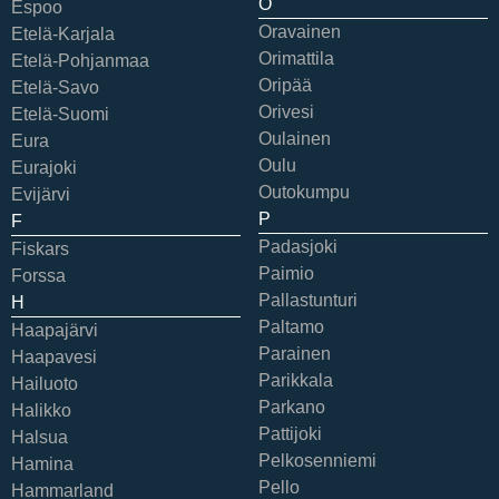
O
Espoo
Oravainen
Etelä-Karjala
Orimattila
Etelä-Pohjanmaa
Oripää
Etelä-Savo
Orivesi
Etelä-Suomi
Oulainen
Eura
Oulu
Eurajoki
Outokumpu
Evijärvi
P
F
Padasjoki
Fiskars
Paimio
Forssa
Pallastunturi
H
Paltamo
Haapajärvi
Parainen
Haapavesi
Parikkala
Hailuoto
Parkano
Halikko
Pattijoki
Halsua
Pelkosenniemi
Hamina
Pello
Hammarland