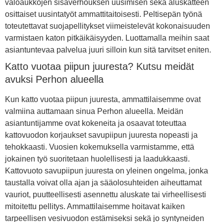
valoaukkojen sisäverhouksen uusimisen sekä aluskatteen
osittaiset uusintatyöt ammattitaitoisesti. Peltisepän työnä
toteutettavat suojapellitykset viimeistelevät kokonaisuuden
varmistaen katon pitkäikäisyyden. Luottamalla meihin saat
asiantuntevaa palvelua juuri silloin kun sitä tarvitset eniten.
Katto vuotaa piipun juuresta? Kutsu meidät
avuksi Perhon alueella
Kun katto vuotaa piipun juuresta, ammattilaisemme ovat
valmiina auttamaan sinua Perhon alueella. Meidän
asiantuntijamme ovat kokeneita ja osaavat toteuttaa
kattovuodon korjaukset savupiipun juuresta nopeasti ja
tehokkaasti. Vuosien kokemuksella varmistamme, että
jokainen työ suoritetaan huolellisesti ja laadukkaasti.
Kattovuoto savupiipun juuresta on yleinen ongelma, jonka
taustalla voivat olla ajan ja sääolosuhteiden aiheuttamat
vauriot, puutteellisesti asennettu aluskate tai virheellisesti
mitoitettu pellitys. Ammattilaisemme hoitavat kaiken
tarpeellisen vesivuodon estämiseksi sekä jo syntyneiden