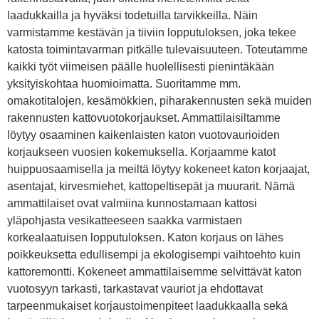
laadukkailla ja hyväksi todetuilla tarvikkeilla. Näin
varmistamme kestävän ja tiiviin lopputuloksen, joka tekee
katosta toimintavarman pitkälle tulevaisuuteen. Toteutamme
kaikki työt viimeisen päälle huolellisesti pienintäkään
yksityiskohtaa huomioimatta. Suoritamme mm.
omakotitalojen, kesämökkien, piharakennusten sekä muiden
rakennusten kattovuotokorjaukset. Ammattilaisiltamme
löytyy osaaminen kaikenlaisten katon vuotovaurioiden
korjaukseen vuosien kokemuksella. Korjaamme katot
huippuosaamisella ja meiltä löytyy kokeneet katon korjaajat,
asentajat, kirvesmiehet, kattopeltisepät ja muurarit. Nämä
ammattilaiset ovat valmiina kunnostamaan kattosi
yläpohjasta vesikatteeseen saakka varmistaen
korkealaatuisen lopputuloksen. Katon korjaus on lähes
poikkeuksetta edullisempi ja ekologisempi vaihtoehto kuin
kattoremontti. Kokeneet ammattilaisemme selvittävät katon
vuotosyyn tarkasti, tarkastavat vauriot ja ehdottavat
tarpeenmukaiset korjaustoimenpiteet laadukkaalla sekä