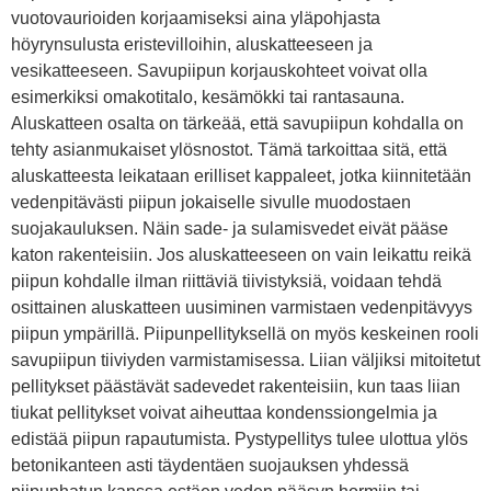
vuotovaurioiden korjaamiseksi aina yläpohjasta
höyrynsulusta eristevilloihin, aluskatteeseen ja
vesikatteeseen. Savupiipun korjauskohteet voivat olla
esimerkiksi omakotitalo, kesämökki tai rantasauna.
Aluskatteen osalta on tärkeää, että savupiipun kohdalla on
tehty asianmukaiset ylösnostot. Tämä tarkoittaa sitä, että
aluskatteesta leikataan erilliset kappaleet, jotka kiinnitetään
vedenpitävästi piipun jokaiselle sivulle muodostaen
suojakauluksen. Näin sade- ja sulamisvedet eivät pääse
katon rakenteisiin. Jos aluskatteeseen on vain leikattu reikä
piipun kohdalle ilman riittäviä tiivistyksiä, voidaan tehdä
osittainen aluskatteen uusiminen varmistaen vedenpitävyys
piipun ympärillä. Piipunpellityksellä on myös keskeinen rooli
savupiipun tiiviyden varmistamisessa. Liian väljiksi mitoitetut
pellitykset päästävät sadevedet rakenteisiin, kun taas liian
tiukat pellitykset voivat aiheuttaa kondenssiongelmia ja
edistää piipun rapautumista. Pystypellitys tulee ulottua ylös
betonikanteen asti täydentäen suojauksen yhdessä