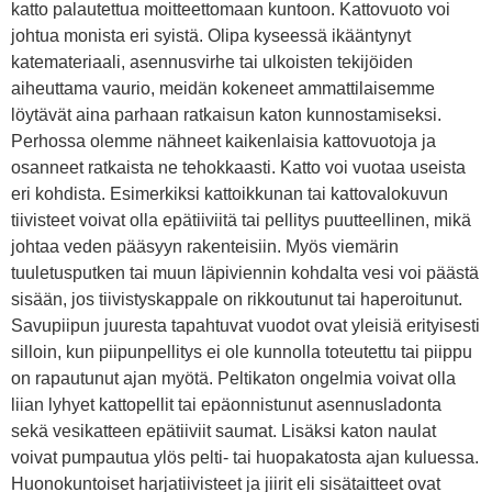
katto palautettua moitteettomaan kuntoon. Kattovuoto voi
johtua monista eri syistä. Olipa kyseessä ikääntynyt
katemateriaali, asennusvirhe tai ulkoisten tekijöiden
aiheuttama vaurio, meidän kokeneet ammattilaisemme
löytävät aina parhaan ratkaisun katon kunnostamiseksi.
Perhossa olemme nähneet kaikenlaisia kattovuotoja ja
osanneet ratkaista ne tehokkaasti. Katto voi vuotaa useista
eri kohdista. Esimerkiksi kattoikkunan tai kattovalokuvun
tiivisteet voivat olla epätiiviitä tai pellitys puutteellinen, mikä
johtaa veden pääsyyn rakenteisiin. Myös viemärin
tuuletusputken tai muun läpiviennin kohdalta vesi voi päästä
sisään, jos tiivistyskappale on rikkoutunut tai haperoitunut.
Savupiipun juuresta tapahtuvat vuodot ovat yleisiä erityisesti
silloin, kun piipunpellitys ei ole kunnolla toteutettu tai piippu
on rapautunut ajan myötä. Peltikaton ongelmia voivat olla
liian lyhyet kattopellit tai epäonnistunut asennusladonta
sekä vesikatteen epätiiviit saumat. Lisäksi katon naulat
voivat pumpautua ylös pelti- tai huopakatosta ajan kuluessa.
Huonokuntoiset harjatiivisteet ja jiirit eli sisätaitteet ovat