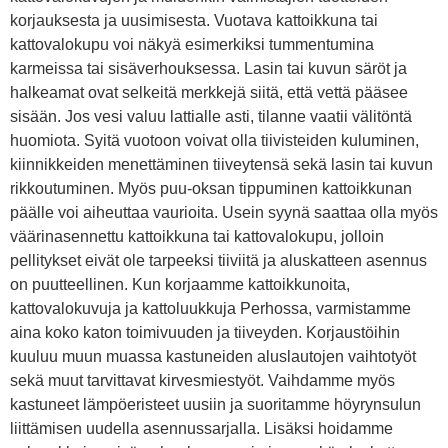
korjauksesta ja uusimisesta. Vuotava kattoikkuna tai
kattovalokupu voi näkyä esimerkiksi tummentumina
karmeissa tai sisäverhouksessa. Lasin tai kuvun säröt ja
halkeamat ovat selkeitä merkkejä siitä, että vettä pääsee
sisään. Jos vesi valuu lattialle asti, tilanne vaatii välitöntä
huomiota. Syitä vuotoon voivat olla tiivisteiden kuluminen,
kiinnikkeiden menettäminen tiiveytensä sekä lasin tai kuvun
rikkoutuminen. Myös puu-oksan tippuminen kattoikkunan
päälle voi aiheuttaa vaurioita. Usein syynä saattaa olla myös
väärinasennettu kattoikkuna tai kattovalokupu, jolloin
pellitykset eivät ole tarpeeksi tiiviitä ja aluskatteen asennus
on puutteellinen. Kun korjaamme kattoikkunoita,
kattovalokuvuja ja kattoluukkuja Perhossa, varmistamme
aina koko katon toimivuuden ja tiiveyden. Korjaustöihin
kuuluu muun muassa kastuneiden aluslautojen vaihtotyöt
sekä muut tarvittavat kirvesmiestyöt. Vaihdamme myös
kastuneet lämpöeristeet uusiin ja suoritamme höyrynsulun
liittämisen uudella asennussarjalla. Lisäksi hoidamme