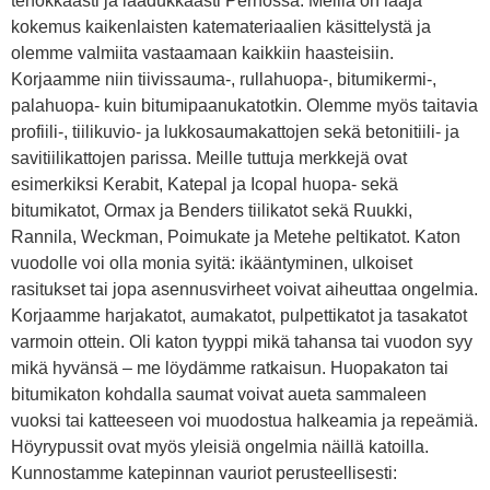
tehokkaasti ja laadukkaasti Perhossa. Meillä on laaja
kokemus kaikenlaisten katemateriaalien käsittelystä ja
olemme valmiita vastaamaan kaikkiin haasteisiin.
Korjaamme niin tiivissauma-, rullahuopa-, bitumikermi-,
palahuopa- kuin bitumipaanukatotkin. Olemme myös taitavia
profiili-, tiilikuvio- ja lukkosaumakattojen sekä betonitiili- ja
savitiilikattojen parissa. Meille tuttuja merkkejä ovat
esimerkiksi Kerabit, Katepal ja Icopal huopa- sekä
bitumikatot, Ormax ja Benders tiilikatot sekä Ruukki,
Rannila, Weckman, Poimukate ja Metehe peltikatot. Katon
vuodolle voi olla monia syitä: ikääntyminen, ulkoiset
rasitukset tai jopa asennusvirheet voivat aiheuttaa ongelmia.
Korjaamme harjakatot, aumakatot, pulpettikatot ja tasakatot
varmoin ottein. Oli katon tyyppi mikä tahansa tai vuodon syy
mikä hyvänsä – me löydämme ratkaisun. Huopakaton tai
bitumikaton kohdalla saumat voivat aueta sammaleen
vuoksi tai katteeseen voi muodostua halkeamia ja repeämiä.
Höyrypussit ovat myös yleisiä ongelmia näillä katoilla.
Kunnostamme katepinnan vauriot perusteellisesti: