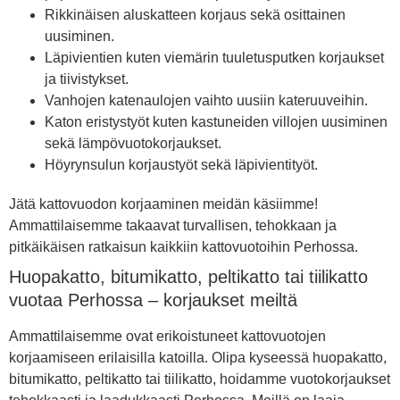
Rikkinäisen aluskatteen korjaus sekä osittainen
uusiminen.
Läpivientien kuten viemärin tuuletusputken korjaukset
ja tiivistykset.
Vanhojen katenaulojen vaihto uusiin kateruuveihin.
Katon eristystyöt kuten kastuneiden villojen uusiminen
sekä lämpövuotokorjaukset.
Höyrynsulun korjaustyöt sekä läpivientityöt.
Jätä kattovuodon korjaaminen meidän käsiimme!
Ammattilaisemme takaavat turvallisen, tehokkaan ja
pitkäikäisen ratkaisun kaikkiin kattovuotoihin Perhossa.
Huopakatto, bitumikatto, peltikatto tai tiilikatto
vuotaa Perhossa – korjaukset meiltä
Ammattilaisemme ovat erikoistuneet kattovuotojen
korjaamiseen erilaisilla katoilla. Olipa kyseessä huopakatto,
bitumikatto, peltikatto tai tiilikatto, hoidamme vuotokorjaukset