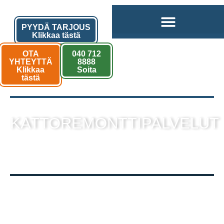
PYYDÄ TARJOUS
Klikkaa tästä
OTA
040 712
YHTEYTTÄ
8888
Klikkaa
Soita
tästä
KATTOREMONTTIPALVELUT
sekä muut kattotyöt laadukkaalla
toteutuksella!