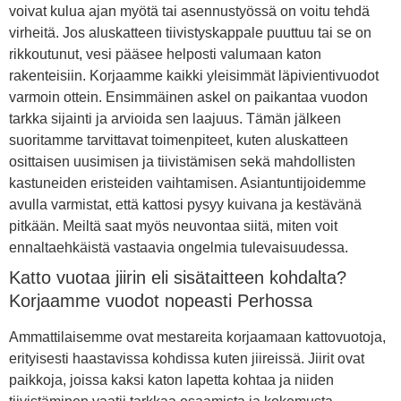
voivat kulua ajan myötä tai asennustyössä on voitu tehdä
virheitä. Jos aluskatteen tiivistyskappale puuttuu tai se on
rikkoutunut, vesi pääsee helposti valumaan katon
rakenteisiin. Korjaamme kaikki yleisimmät läpivientivuodot
varmoin ottein. Ensimmäinen askel on paikantaa vuodon
tarkka sijainti ja arvioida sen laajuus. Tämän jälkeen
suoritamme tarvittavat toimenpiteet, kuten aluskatteen
osittaisen uusimisen ja tiivistämisen sekä mahdollisten
kastuneiden eristeiden vaihtamisen. Asiantuntijoidemme
avulla varmistat, että kattosi pysyy kuivana ja kestävänä
pitkään. Meiltä saat myös neuvontaa siitä, miten voit
ennaltaehkäistä vastaavia ongelmia tulevaisuudessa.
Katto vuotaa jiirin eli sisätaitteen kohdalta?
Korjaamme vuodot nopeasti Perhossa
Ammattilaisemme ovat mestareita korjaamaan kattovuotoja,
erityisesti haastavissa kohdissa kuten jiireissä. Jiirit ovat
paikkoja, joissa kaksi katon lapetta kohtaa ja niiden