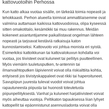
kattovuotoihin Perhossa
Kun katto alkaa vuotaa sisälle, on tärkeää toimia nopeasti ja
tehokkaasti. Perhon alueella toimivat ammattilaisemme ovat
valmiina auttamaan kaikissa kattovuodoissa, olipa kyseessä
sitten omakotitalo, kesämökki tai muu rakennus. Meidän
kokeneet asiantuntijamme paikallistavat ongelman lähteen
nopeasti ja tarjoavat kestäviä ratkaisuja katon
kunnostamiseksi. Kattovuoto voi johtua monista eri syistä.
Esimerkiksi kattoikkunan tai kattovalokuvun kohdalta voi
vuotaa, jos tiivisteet ovat kuluneet tai pellitys puutteellinen.
Myös viemärin tuuletusputken, tv-antennin tai
ilmanvaihtoputken läpiviennit voivat olla riskialttiita kohtia,
erityisesti jos tiivistyskappaleet ovat rikki tai haperoituneet.
Savupiipun juuresta tulevat vuodot voivat johtua
rapautuneesta piipusta tai huonosti toteutetusta
piipunpellityksestä. Vanhat ja kuluneet harjatiivisteet voivat
myös aiheuttaa vuotoja. Peltikaton tapauksessa liian lyhyet
kattopellit tai epäonnistunut asennusladonta voivat olla