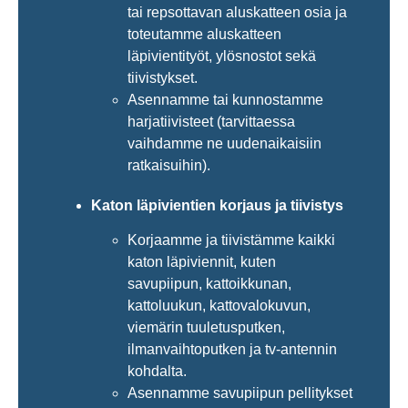
tai repsottavan aluskatteen osia ja
toteutamme aluskatteen
läpivientityöt, ylösnostot sekä
tiivistykset.
Asennamme tai kunnostamme
harjatiivisteet (tarvittaessa
vaihdamme ne uudenaikaisiin
ratkaisuihin).
Katon läpivientien korjaus ja tiivistys
Korjaamme ja tiivistämme kaikki
katon läpiviennit, kuten
savupiipun, kattoikkunan,
kattoluukun, kattovalokuvun,
viemärin tuuletusputken,
ilmanvaihtoputken ja tv-antennin
kohdalta.
Asennamme savupiipun pellitykset