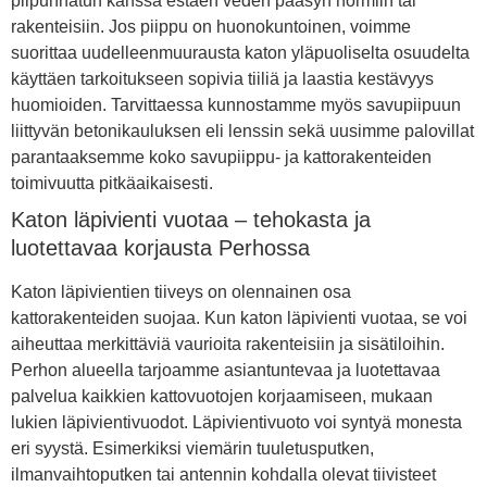
piipunhatun kanssa estäen veden pääsyn hormiin tai
rakenteisiin. Jos piippu on huonokuntoinen, voimme
suorittaa uudelleenmuurausta katon yläpuoliselta osuudelta
käyttäen tarkoitukseen sopivia tiiliä ja laastia kestävyys
huomioiden. Tarvittaessa kunnostamme myös savupiipuun
liittyvän betonikauluksen eli lenssin sekä uusimme palovillat
parantaaksemme koko savupiippu- ja kattorakenteiden
toimivuutta pitkäaikaisesti.
Katon läpivienti vuotaa – tehokasta ja
luotettavaa korjausta Perhossa
Katon läpivientien tiiveys on olennainen osa
kattorakenteiden suojaa. Kun katon läpivienti vuotaa, se voi
aiheuttaa merkittäviä vaurioita rakenteisiin ja sisätiloihin.
Perhon alueella tarjoamme asiantuntevaa ja luotettavaa
palvelua kaikkien kattovuotojen korjaamiseen, mukaan
lukien läpivientivuodot. Läpivientivuoto voi syntyä monesta
eri syystä. Esimerkiksi viemärin tuuletusputken,
ilmanvaihtoputken tai antennin kohdalla olevat tiivisteet