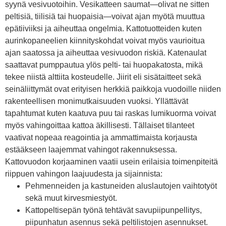
syynä vesivuotoihin. Vesikatteen saumat—olivat ne sitten
peltisiä, tiilisiä tai huopaisia—voivat ajan myötä muuttua
epätiiviiksi ja aiheuttaa ongelmia. Kattotuotteiden kuten
aurinkopaneelien kiinnityskohdat voivat myös vaurioitua
ajan saatossa ja aiheuttaa vesivuodon riskiä. Katenaulat
saattavat pumppautua ylös pelti- tai huopakatosta, mikä
tekee niistä alttiita kosteudelle. Jiirit eli sisätaitteet sekä
seinäliittymät ovat erityisen herkkiä paikkoja vuodoille niiden
rakenteellisen monimutkaisuuden vuoksi. Yllättävät
tapahtumat kuten kaatuva puu tai raskas lumikuorma voivat
myös vahingoittaa kattoa äkillisesti. Tällaiset tilanteet
vaativat nopeaa reagointia ja ammattimaista korjausta
estääkseen laajemmat vahingot rakennuksessa.
Kattovuodon korjaaminen vaatii usein erilaisia toimenpiteitä
riippuen vahingon laajuudesta ja sijainnista:
Pehmenneiden ja kastuneiden aluslautojen vaihtotyöt
sekä muut kirvesmiestyöt.
Kattopeltisepän työnä tehtävät savupiipunpellitys,
piipunhatun asennus sekä peltilistojen asennukset.