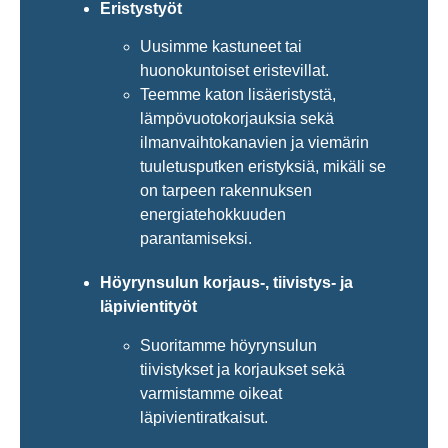
Eristystyöt
Uusimme kastuneet tai
huonokuntoiset eristevillat.
Teemme katon lisäeristystä,
lämpövuotokorjauksia sekä
ilmanvaihtokanavien ja viemärin
tuuletusputken eristyksiä, mikäli se
on tarpeen rakennuksen
energiatehokkuuden
parantamiseksi.
Höyrynsulun korjaus-, tiivistys- ja
läpivientityöt
Suoritamme höyrynsulun
tiivistykset ja korjaukset sekä
varmistamme oikeat
läpivientiratkaisut.