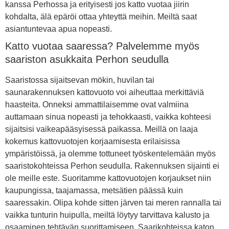
kanssa Perhossa ja erityisesti jos katto vuotaa jiirin
kohdalta, älä epäröi ottaa yhteyttä meihin. Meiltä saat
asiantuntevaa apua nopeasti.
Katto vuotaa saaressa? Palvelemme myös
saariston asukkaita Perhon seudulla
Saaristossa sijaitsevan mökin, huvilan tai
saunarakennuksen kattovuoto voi aiheuttaa merkittäviä
haasteita. Onneksi ammattilaisemme ovat valmiina
auttamaan sinua nopeasti ja tehokkaasti, vaikka kohteesi
sijaitsisi vaikeapääsyisessä paikassa. Meillä on laaja
kokemus kattovuotojen korjaamisesta erilaisissa
ympäristöissä, ja olemme tottuneet työskentelemään myös
saaristokohteissa Perhon seudulla. Rakennuksen sijainti ei
ole meille este. Suoritamme kattovuotojen korjaukset niin
kaupungissa, taajamassa, metsätien päässä kuin
saaressakin. Olipa kohde sitten järven tai meren rannalla tai
vaikka tunturin huipulla, meiltä löytyy tarvittava kalusto ja
osaaminen tehtävän suorittamiseen. Saarikohteissa katon