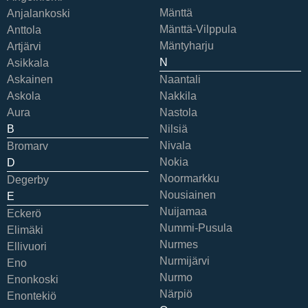
Mänttä
Anjalankoski
Mänttä-Vilppula
Anttola
Mäntyharju
Artjärvi
N
Asikkala
Askainen
Naantali
Askola
Nakkila
Aura
Nastola
B
Nilsiä
Nivala
Bromarv
Nokia
D
Noormarkku
Degerby
Nousiainen
E
Nuijamaa
Eckerö
Nummi-Pusula
Elimäki
Nurmes
Ellivuori
Nurmijärvi
Eno
Nurmo
Enonkoski
Närpiö
Enontekiö