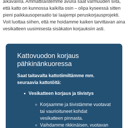
aikavälillä. Ammattilaistemme avulla saat varmuuden siitä,
että katto on kunnossa kaikilta osin – olipa kyseessä sitten
pieni paikkausoperaatio tai laajempi peruskorjausprojekti.
Voit luottaa siihen, että me hoidamme kaiken tarvittavan aina
vesikatteen uusimisesta sisäkaton korjauksiin asti.
Kattovuodon korjaus
pähkinänkuoressa
Saat taitavalta kattotiimiltämme mm.
seuraavia kattotöitä:
Vesikatteen korjaus ja tiivistys
Korjaamme ja tiivistämme vuotavat
tai vaurioituneet kohdat
vesikatteen pinnasta.
Vaihdamme rikkinäisen, vuotavan