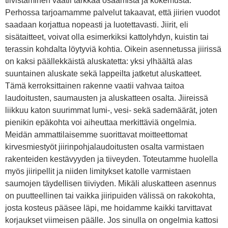
tiivistäminen vaatii tarkkaa osaamista ja kokemusta.
Perhossa tarjoamamme palvelut takaavat, että jiirien vuodot
saadaan korjattua nopeasti ja luotettavasti. Jiirit, eli
sisätaitteet, voivat olla esimerkiksi kattolyhdyn, kuistin tai
terassin kohdalta löytyviä kohtia. Oikein asennetussa jiirissä
on kaksi päällekkäistä aluskatetta: yksi ylhäältä alas
suuntainen aluskate sekä lappeilta jatketut aluskatteet.
Tämä kerroksittainen rakenne vaatii vahvaa taitoa
laudoitusten, saumausten ja aluskatteen osalta. Jiireissä
liikkuu katon suurimmat lumi-, vesi- sekä sademäärät, joten
pienikin epäkohta voi aiheuttaa merkittäviä ongelmia.
Meidän ammattilaisemme suorittavat moitteettomat
kirvesmiestyöt jiirinpohjalaudoitusten osalta varmistaen
rakenteiden kestävyyden ja tiiveyden. Toteutamme huolella
myös jiiripellit ja niiden limitykset katolle varmistaen
saumojen täydellisen tiiviyden. Mikäli aluskatteen asennus
on puutteellinen tai vaikka jiiripuiden välissä on rakokohta,
josta kosteus pääsee läpi, me hoidamme kaikki tarvittavat
korjaukset viimeisen päälle. Jos sinulla on ongelmia kattosi