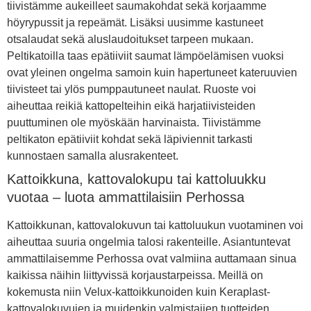
tiivistämme aukeilleet saumakohdat sekä korjaamme
höyrypussit ja repeämät. Lisäksi uusimme kastuneet
otsalaudat sekä aluslaudoitukset tarpeen mukaan.
Peltikatoilla taas epätiiviit saumat lämpöelämisen vuoksi
ovat yleinen ongelma samoin kuin hapertuneet kateruuvien
tiivisteet tai ylös pumppautuneet naulat. Ruoste voi
aiheuttaa reikiä kattopelteihin eikä harjatiivisteiden
puuttuminen ole myöskään harvinaista. Tiivistämme
peltikaton epätiiviit kohdat sekä läpiviennit tarkasti
kunnostaen samalla alusrakenteet.
Kattoikkuna, kattovalokupu tai kattoluukku
vuotaa – luota ammattilaisiin Perhossa
Kattoikkunan, kattovalokuvun tai kattoluukun vuotaminen voi
aiheuttaa suuria ongelmia talosi rakenteille. Asiantuntevat
ammattilaisemme Perhossa ovat valmiina auttamaan sinua
kaikissa näihin liittyvissä korjaustarpeissa. Meillä on
kokemusta niin Velux-kattoikkunoiden kuin Keraplast-
kattovalokuvujen ja muidenkin valmistajien tuotteiden