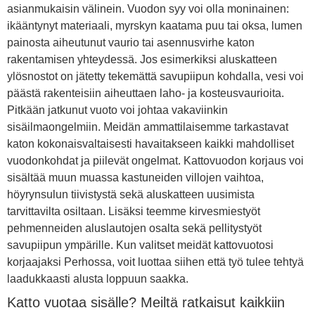
asianmukaisin välinein. Vuodon syy voi olla moninainen:
ikääntynyt materiaali, myrskyn kaatama puu tai oksa, lumen
painosta aiheutunut vaurio tai asennusvirhe katon
rakentamisen yhteydessä. Jos esimerkiksi aluskatteen
ylösnostot on jätetty tekemättä savupiipun kohdalla, vesi voi
päästä rakenteisiin aiheuttaen laho- ja kosteusvaurioita.
Pitkään jatkunut vuoto voi johtaa vakaviinkin
sisäilmaongelmiin. Meidän ammattilaisemme tarkastavat
katon kokonaisvaltaisesti havaitakseen kaikki mahdolliset
vuodonkohdat ja piilevät ongelmat. Kattovuodon korjaus voi
sisältää muun muassa kastuneiden villojen vaihtoa,
höyrynsulun tiivistystä sekä aluskatteen uusimista
tarvittavilta osiltaan. Lisäksi teemme kirvesmiestyöt
pehmenneiden aluslautojen osalta sekä pellitystyöt
savupiipun ympärille. Kun valitset meidät kattovuotosi
korjaajaksi Perhossa, voit luottaa siihen että työ tulee tehtyä
laadukkaasti alusta loppuun saakka.
Katto vuotaa sisälle? Meiltä ratkaisut kaikkiin