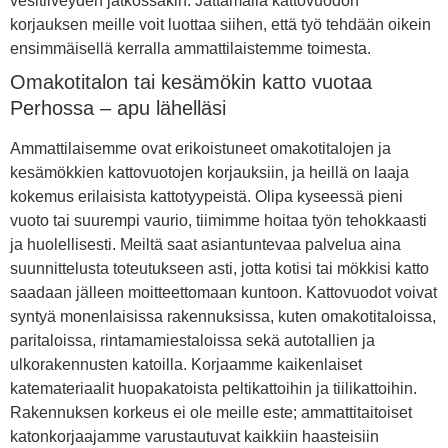
vesitiiveyden jatkossakin. Jättämällä kattovuodon
korjauksen meille voit luottaa siihen, että työ tehdään oikein
ensimmäisellä kerralla ammattilaistemme toimesta.
Omakotitalon tai kesämökin katto vuotaa
Perhossa – apu lähelläsi
Ammattilaisemme ovat erikoistuneet omakotitalojen ja
kesämökkien kattovuotojen korjauksiin, ja heillä on laaja
kokemus erilaisista kattotyypeistä. Olipa kyseessä pieni
vuoto tai suurempi vaurio, tiimimme hoitaa työn tehokkaasti
ja huolellisesti. Meiltä saat asiantuntevaa palvelua aina
suunnittelusta toteutukseen asti, jotta kotisi tai mökkisi katto
saadaan jälleen moitteettomaan kuntoon. Kattovuodot voivat
syntyä monenlaisissa rakennuksissa, kuten omakotitaloissa,
paritaloissa, rintamamiestaloissa sekä autotallien ja
ulkorakennusten katoilla. Korjaamme kaikenlaiset
katemateriaalit huopakatoista peltikattoihin ja tiilikattoihin.
Rakennuksen korkeus ei ole meille este; ammattitaitoiset
katonkorjaajamme varustautuvat kaikkiin haasteisiin