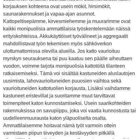
korjauksen kohteena ovat usein mökit, hirsimökit,
saunarakennukset ja vapaa-ajan asunnot.
Kattopeltisepämme, kirvesmiehemme ja muurarimme ovat
kaikki monipuolisia ammattilaisia työskentelemään näissä
erityiskohteissa. Akkukäyttöiset työvälineet ja aggregaatit
mahdollistavat työn tekemisen myös sähköverkon
ulottumattomissa olevilla alueilla. Jos katto vaurioituu
myrskyn seurauksena tai puu kaatuu sen päälle aiheuttaen
vuodon, voimme tarjota monipuolisia kattotöitä tilanteen
ratkaisemiseksi. Tämä voi sisältää kastuneiden aluslautojen
uusimista, lahovaurioituneiden puuosien vaihtoa sekä
vaurioituneiden kattotuolien korjausta. Lisäksi vaihdamme
kastuneet eristevillat ja suoritamme muut tarvittavat
toimenpiteet katon kunnostamiseksi. Usein saarikohteiden
rakennuksissa on savupiippu, joka voi vaatia kunnostusta tai
uudelleenmuurausta katon yläpuoliselta osalta.
Ammattilaisemme hoitavat nämä työt varmoin ottein
varmistaen piipun tiiveyden ja kestävyyden pitkällä