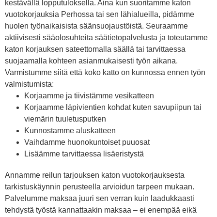
kestävällä lopputuloksella. Aina kun suoritamme katon
vuotokorjauksia Perhossa tai sen lähialueilla, pidämme
huolen työnaikaisista säänsuojaustöistä. Seuraamme
aktiivisesti sääolosuhteita säätietopalvelusta ja toteutamme
katon korjauksen sateettomalla säällä tai tarvittaessa
suojaamalla kohteen asianmukaisesti työn aikana.
Varmistumme siitä että koko katto on kunnossa ennen työn
valmistumista:
Korjaamme ja tiivistämme vesikatteen
Korjaamme läpivientien kohdat kuten savupiipun tai
viemärin tuuletusputken
Kunnostamme aluskatteen
Vaihdamme huonokuntoiset puuosat
Lisäämme tarvittaessa lisäeristystä
Annamme reilun tarjouksen katon vuotokorjauksesta
tarkistuskäynnin perusteella arvioidun tarpeen mukaan.
Palvelumme maksaa juuri sen verran kuin laadukkaasti
tehdystä työstä kannattaakin maksaa – ei enempää eikä