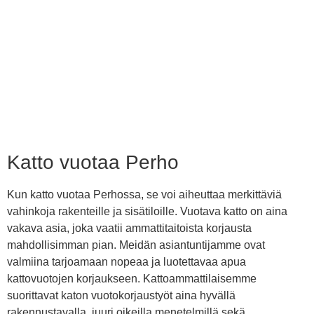
Katto vuotaa Perho
Kun katto vuotaa Perhossa, se voi aiheuttaa merkittäviä
vahinkoja rakenteille ja sisätiloille. Vuotava katto on aina
vakava asia, joka vaatii ammattitaitoista korjausta
mahdollisimman pian. Meidän asiantuntijamme ovat
valmiina tarjoamaan nopeaa ja luotettavaa apua
kattovuotojen korjaukseen. Kattoammattilaisemme
suorittavat katon vuotokorjaustyöt aina hyvällä
rakennustavalla, juuri oikeilla menetelmillä sekä