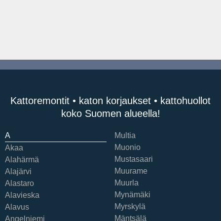
Kattoremontit • katon korjaukset • kattohuollot
koko Suomen alueella!
A
Multia
Muonio
Akaa
Mustasaari
Alahärmä
Muurame
Alajärvi
Muurla
Alastaro
Mynämäki
Alavieska
Myrskylä
Alavus
Mäntsälä
Angelniemi